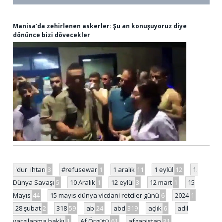
Manisa’da zehirlenen askerler: Şu an konuşuyoruz diye
dönünce bizi dövecekler
'dur' ihtarı
3
#refusewar
1
1 aralık
11
1 eylül
12
1.
Dünya Savaşı
5
10 Aralık
1
12 eylül
3
12 mart
1
15
Mayıs
44
15 mayıs dünya vicdani retçiler günü
6
2024
1
28 şubat
2
318
59
ab
24
abd
319
açlık
6
adil
yargılanma hakkı
1
Af Örgütü
61
afganistan
31