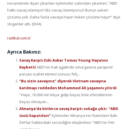
nezaretinde dışarı çıkarılan eylemciler salondan çıkarken, “ABD
halkı savaş istemiyor! Biz savaş istemiyoruz! Bunun askeri
çözümü yok. Daha fazla savaşa hayır! Askeri çözüme hayır!” diye
sloganlar attı. (DHA)
radikal.com.tr
Ayrıca Bakınız:
Savaş Karşıtı Eski Asker Tomas Young Hayatını
Kaybetti
ABD'nin Irak işgalinde omurgasına şarapnel
parçası isabet etmesi sonucu felç...
“Bu sizin savaşınız” diyerek Vietnam savaşına
katılmayı reddeden Mohammed Ali yaşamını yitirdi
"Hayır, 10.000 mil öteye gidip beyaz köle efendilerinin
beyaz olmayan...
Almanya’da binlerce savaş karşıtı sokağa çıktı: “ABD
üssü kapatılsın”
Eylemciler Almanya'nın Ramstein'daki
İHA'lar hakkındaki sessizliğini eleştirirken "ABD'nin İHA