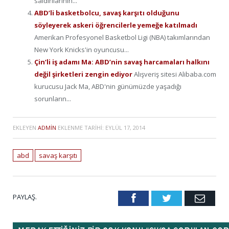
saldırılarının...
ABD’li basketbolcu, savaş karşıtı olduğunu
söyleyerek askeri öğrencilerle yemeğe katılmadı
Amerikan Profesyonel Basketbol Ligi (NBA) takımlarından
New York Knicks'in oyuncusu...
Çin’li iş adamı Ma: ABD’nin savaş harcamaları halkını
değil şirketleri zengin ediyor
Alışveriş sitesi Alibaba.com
kurucusu Jack Ma, ABD'nin günümüzde yaşadığı
sorunların...
EKLEYEN
ADMIN
EKLENME TARIHI:
EYLÜL 17, 2014
abd
savaş karşıtı
PAYLAŞ.
Facebook
Twitter
Emai