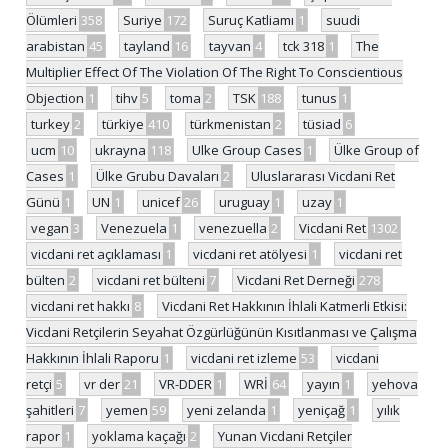
Ölümleri
358
Suriye
172
Suruç Katliamı
1
suudi
arabistan
45
tayland
16
tayvan
4
tck 318
1
The
Multiplier Effect Of The Violation Of The Right To Conscientious
Objection
1
tihv
5
toma
2
TSK
188
tunus
1
turkey
2
türkiye
410
türkmenistan
2
tüsiad
6
ucm
10
ukrayna
118
Ulke Group Cases
1
Ülke Group of
Cases
1
Ülke Grubu Davaları
2
Uluslararası Vicdani Ret
Günü
1
UN
1
unicef
26
uruguay
1
uzay
1
vegan
3
Venezuela
1
venezuella
2
Vicdani Ret
1302
vicdani ret açıklaması
1
vicdani ret atölyesi
1
vicdani ret
bülten
2
vicdani ret bülteni
7
Vicdani Ret Derneği
278
vicdani ret hakkı
8
Vicdani Ret Hakkının İhlali Katmerli Etkisi:
Vicdani Retçilerin Seyahat Özgürlüğünün Kısıtlanması ve Çalışma
Hakkının İhlali Raporu
1
vicdani ret izleme
53
vicdani
retçi
5
vr der
21
VR-DDER
1
WRİ
64
yayın
1
yehova
şahitleri
7
yemen
59
yeni zelanda
1
yeniçağ
1
yılık
rapor
1
yoklama kaçağı
2
Yunan Vicdani Retçiler