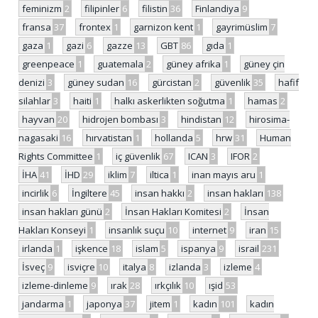
feminizm
2
filipinler
6
filistin
36
Finlandiya
9
fransa
37
frontex
1
garnizon kent
1
gayrimüslim
7
gaza
1
gazi
6
gazze
13
GBT
86
gıda
1
greenpeace
1
guatemala
2
güney afrika
1
güney çin
denizi
3
güney sudan
16
gürcistan
2
güvenlik
35
hafif
silahlar
3
haiti
1
halkı askerlikten soğutma
1
hamas
2
hayvan
20
hidrojen bombası
3
hindistan
12
hirosima-
nagasaki
16
hırvatistan
1
hollanda
5
hrw
31
Human
Rights Committee
1
iç güvenlik
67
ICAN
3
IFOR
2
İHA
41
İHD
29
iklim
7
iltica
1
inan mayıs aru
1
incirlik
6
İngiltere
45
insan hakkı
2
insan hakları
138
insan hakları günü
2
İnsan Hakları Komitesi
2
İnsan
Hakları Konseyi
1
insanlık suçu
10
internet
9
iran
15
irlanda
1
işkence
18
islam
5
ispanya
9
israil
231
İsveç
9
isviçre
10
italya
8
izlanda
3
izleme
4
izleme-dinleme
9
ırak
28
ırkçılık
10
ışid
53
jandarma
1
japonya
37
jitem
1
kadın
101
kadın