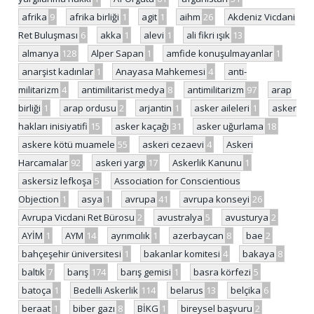
afrika
9
afrika birliği
1
agit
1
aihm
26
Akdeniz Vicdani
Ret Buluşması
6
akka
1
alevi
1
ali fikri ışık
13
almanya
128
Alper Sapan
1
amfide konuşulmayanlar
1
anarşist kadınlar
1
Anayasa Mahkemesi
4
anti-
militarizm
4
antimilitarist medya
8
antimilitarizm
97
arap
birliği
1
arap ordusu
2
arjantin
1
asker aileleri
1
asker
hakları inisiyatifi
15
asker kaçağı
31
asker uğurlama
18
askere kötü muamele
55
askeri cezaevi
4
Askeri
Harcamalar
92
askeri yargı
17
Askerlik Kanunu
1
askersiz lefkoşa
5
Association for Conscientious
Objection
1
asya
1
avrupa
41
avrupa konseyi
26
Avrupa Vicdani Ret Bürosu
2
avustralya
5
avusturya
2
AYİM
1
AYM
14
ayrımcılık
1
azerbaycan
8
bae
2
bahçeşehir üniversitesi
1
bakanlar komitesi
4
bakaya
8
baltık
7
barış
174
barış gemisi
1
basra körfezi
5
batoça
1
Bedelli Askerlik
114
belarus
13
belçika
6
beraat
1
biber gazı
8
BİKG
1
bireysel başvuru
2