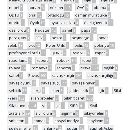
nobel
9
norveç
3
nükleer
113
OAC
9
obama
2
ODTÜ
1
ohal
43
ortadoğu
15
osman murat ülke
2
otorite
1
Oyak
10
oyuncak silah
4
özel güvenlik
11
özel ordu
4
Pakistan
12
panel
1
papa
12
paraguay
1
PEN
1
pesco
2
peşmerge
1
pınar
selek
18
pkk
12
Polen Ünlü
1
polis
43
polonya
10
profesyonel ordu
22
QUNO
2
RAMALC
1
rapor
5
raporlama
1
report
3
roboski
34
robot
15
rojava
39
romanya
3
röportaj
2
rusya
150
sağlık
1
sahel
1
Savaş
190
savaş karşıtı
420
savaş karşıtlığı
3
savaş oyunu
2
savaş suçu
77
savaşa hayır
1
şehitlik
56
sergi
1
siber
5
şiddetsizlik
45
şiir
4
Silah
- Yerli
162
silah projeleri
5
Silah ticareti
256
Silahlanma
114
şili
1
şiö
1
SIPRI
41
Sivil
İtaatsizlik
29
sivil ölüm
5
sığınma
1
sıkıyönetim
1
sırbistan
1
somali
8
sosyal medya
8
soykırım
15
sözleşmeli er
17
srilanka
2
sudan
12
Şüpheli Asker