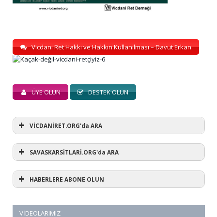
Vicdani Ret Hakkı ve Hakkın Kullanılması – Davut Erkan
ÜYE OLUN
DESTEK OLUN
VİCDANİRET.ORG'da ARA
SAVASKARSİTLARİ.ORG'da ARA
HABERLERE ABONE OLUN
VIDEOLARIMIZ