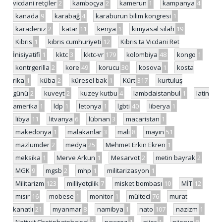
vicdani retçiler
2
kamboçya
2
kamerun
1
kampanya
4
kanada
9
karabağ
4
karaburun bilim kongresi
1
karadeniz
2
katar
11
kenya
1
kimyasal silah
19
Kıbrıs
1
kıbrıs cumhuriyeti
12
Kıbrıs'ta Vicdani Ret
İnisiyatifi
1
kktc
3
kktc-vr
179
kolombiya
48
kongo
1
kontrgerilla
2
kore
49
korucu
30
kosova
1
kosta
rika
1
küba
2
küresel bak
1
Kürt
317
kurtuluş
günü
2
kuveyt
2
kuzey kutbu
4
lambdaistanbul
1
latin
amerika
1
ldp
1
letonya
1
lgbti
40
liberya
1
libya
11
litvanya
6
lübnan
3
macaristan
1
makedonya
1
malakanlar
3
mali
8
mayın
51
mazlumder
2
medya
25
Mehmet Erkin Ekren
1
meksika
1
Merve Arkun
1
Mesarvot
2
metin bayrak
2
MGK
9
mgsb
2
mhp
1
militarizasyon
1
Militarizm
123
milliyetçilik
7
misket bombası
10
MİT
12
mısır
16
mobese
1
monitor
1
mülteci
76
murat
kanatlı
21
myanmar
8
namibya
1
nato
107
nazizm
1
Netiwit Chotiphatphaisal
1
newroz
1
nijer
1
nijerya
8