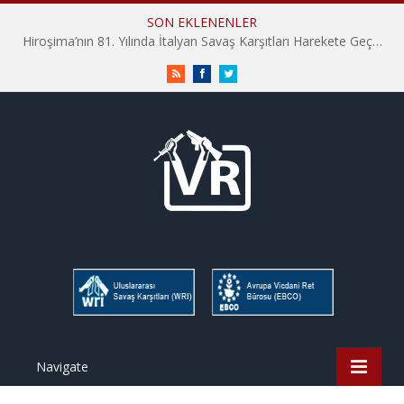
SON EKLENENLER
Hiroşima’nın 81. Yılında İtalyan Savaş Karşıtları Harekete Geçti: “Hatırlamak yeterli değil”
RSS
Facebook
Twitter
Navigate