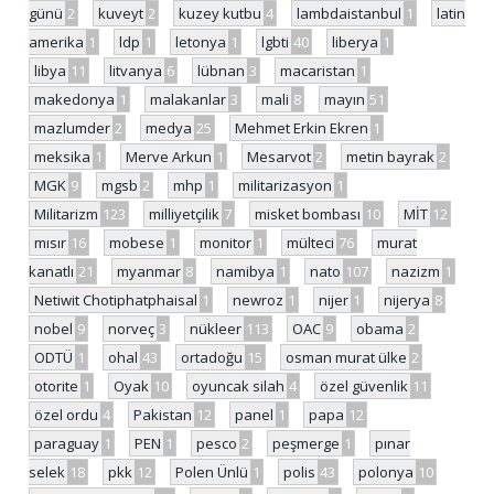
günü
2
kuveyt
2
kuzey kutbu
4
lambdaistanbul
1
latin
amerika
1
ldp
1
letonya
1
lgbti
40
liberya
1
libya
11
litvanya
6
lübnan
3
macaristan
1
makedonya
1
malakanlar
3
mali
8
mayın
51
mazlumder
2
medya
25
Mehmet Erkin Ekren
1
meksika
1
Merve Arkun
1
Mesarvot
2
metin bayrak
2
MGK
9
mgsb
2
mhp
1
militarizasyon
1
Militarizm
123
milliyetçilik
7
misket bombası
10
MİT
12
mısır
16
mobese
1
monitor
1
mülteci
76
murat
kanatlı
21
myanmar
8
namibya
1
nato
107
nazizm
1
Netiwit Chotiphatphaisal
1
newroz
1
nijer
1
nijerya
8
nobel
9
norveç
3
nükleer
113
OAC
9
obama
2
ODTÜ
1
ohal
43
ortadoğu
15
osman murat ülke
2
otorite
1
Oyak
10
oyuncak silah
4
özel güvenlik
11
özel ordu
4
Pakistan
12
panel
1
papa
12
paraguay
1
PEN
1
pesco
2
peşmerge
1
pınar
selek
18
pkk
12
Polen Ünlü
1
polis
43
polonya
10