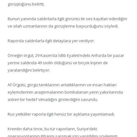
görüştüğünü belirtti.
Bunun yanında saldırılarla ilgili görüntü ile ses kayıtları edindiğini
ve silah uzmanlarının da görüşlerine başvurduğunu söyledi.
Raporda saldırılarla ilgili detaylara yer veriliyor.
Örneğin örgüt, 29 Kasım’da İdlib Eyaleti’ndeki Ariha’da bir pazar
yerine saldırıda 49 sivilin öldüğünü ve birçok kişinin de
yaralandığını belirtiyor.
Af Örgütü, görgü tanıklarının anlattıklarının ve insan hakları
eylemcilerinin araştırmalarının bombalanan yerin yakınlarında
askeri bir hedef olmadığını gösterdiğini savundu.
Rus yetkililer raporla ilgili henüz bir açıklama yayımlamadı.
Kremlin daha önce, bu tür raporların, Suriye’deki
operasyonlarının itibarını sarsmak için yapıldığını söylemişti.