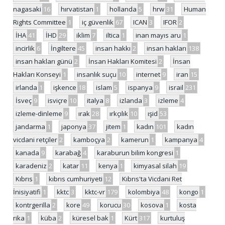
nagasaki
16
hırvatistan
1
hollanda
5
hrw
31
Human
Rights Committee
1
iç güvenlik
67
ICAN
3
IFOR
2
İHA
41
İHD
29
iklim
7
iltica
1
inan mayıs aru
1
incirlik
6
İngiltere
45
insan hakkı
2
insan hakları
138
insan hakları günü
2
İnsan Hakları Komitesi
2
İnsan
Hakları Konseyi
1
insanlık suçu
10
internet
9
iran
15
irlanda
1
işkence
18
islam
5
ispanya
9
israil
231
İsveç
9
isviçre
10
italya
8
izlanda
3
izleme
4
izleme-dinleme
9
ırak
28
ırkçılık
10
ışid
53
jandarma
1
japonya
37
jitem
1
kadın
101
kadın
vicdani retçiler
2
kamboçya
2
kamerun
1
kampanya
4
kanada
9
karabağ
4
karaburun bilim kongresi
1
karadeniz
2
katar
11
kenya
1
kimyasal silah
19
Kıbrıs
1
kıbrıs cumhuriyeti
12
Kıbrıs'ta Vicdani Ret
İnisiyatifi
1
kktc
3
kktc-vr
179
kolombiya
48
kongo
1
kontrgerilla
2
kore
49
korucu
30
kosova
1
kosta
rika
1
küba
2
küresel bak
1
Kürt
317
kurtuluş