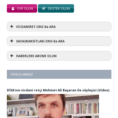
ÜYE OLUN
DESTEK OLUN
VİCDANİRET.ORG'da ARA
SAVASKARSİTLARİ.ORG'da ARA
HABERLERE ABONE OLUN
VIDEOLARIMIZ
DİSA’nın vicdani retçi Mehmet Ali Başaran ile söyleşisi (Video)