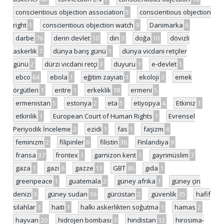
conscientious objection association
5
conscientious objection
right
1
conscientious objection watch
9
Danimarka
6
darbe
76
derin devlet
10
din
3
doğa
10
dövizli
askerlik
7
dünya barış günü
1
dünya vicdani retçiler
günü
2
dürzi vicdani retçi
3
duyuru
1
e-devlet
1
ebco
64
ebola
1
eğitim zayiatı
1
ekoloji
3
emek
örgütleri
1
eritre
1
erkeklik
18
ermeni
5
ermenistan
5
estonya
2
eta
5
etiyopya
4
Etkiniz
1
etkinlik
1
European Court of Human Rights
1
Evrensel
Periyodik İnceleme
2
ezidi
1
fas
1
faşizm
4
feminizm
2
filipinler
6
filistin
36
Finlandiya
9
fransa
37
frontex
1
garnizon kent
1
gayrimüslim
7
gaza
1
gazi
6
gazze
13
GBT
86
gıda
1
greenpeace
1
guatemala
2
güney afrika
1
güney çin
denizi
3
güney sudan
16
gürcistan
2
güvenlik
35
hafif
silahlar
3
haiti
1
halkı askerlikten soğutma
1
hamas
2
hayvan
20
hidrojen bombası
3
hindistan
12
hirosima-