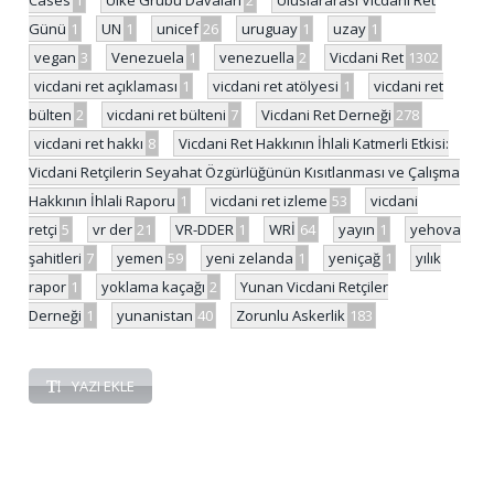
Günü
1
UN
1
unicef
26
uruguay
1
uzay
1
vegan
3
Venezuela
1
venezuella
2
Vicdani Ret
1302
vicdani ret açıklaması
1
vicdani ret atölyesi
1
vicdani ret
bülten
2
vicdani ret bülteni
7
Vicdani Ret Derneği
278
vicdani ret hakkı
8
Vicdani Ret Hakkının İhlali Katmerli Etkisi:
Vicdani Retçilerin Seyahat Özgürlüğünün Kısıtlanması ve Çalışma
Hakkının İhlali Raporu
1
vicdani ret izleme
53
vicdani
retçi
5
vr der
21
VR-DDER
1
WRİ
64
yayın
1
yehova
şahitleri
7
yemen
59
yeni zelanda
1
yeniçağ
1
yılık
rapor
1
yoklama kaçağı
2
Yunan Vicdani Retçiler
Derneği
1
yunanistan
40
Zorunlu Askerlik
183
YAZI EKLE