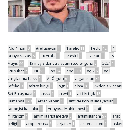
'dur' ihtarı
3
#refusewar
1
1 aralık
11
1 eylül
12
1.
Dünya Savaşı
5
10 Aralık
1
12 eylül
3
12 mart
1
15
Mayıs
44
15 mayıs dünya vicdani retçiler günü
6
2024
1
28 şubat
2
318
59
ab
24
abd
319
açlık
6
adil
yargılanma hakkı
1
Af Örgütü
61
afganistan
31
afrika
9
afrika birliği
1
agit
1
aihm
26
Akdeniz Vicdani
Ret Buluşması
6
akka
1
alevi
1
ali fikri ışık
13
almanya
128
Alper Sapan
1
amfide konuşulmayanlar
1
anarşist kadınlar
1
Anayasa Mahkemesi
4
anti-
militarizm
4
antimilitarist medya
8
antimilitarizm
97
arap
birliği
1
arap ordusu
2
arjantin
1
asker aileleri
1
asker