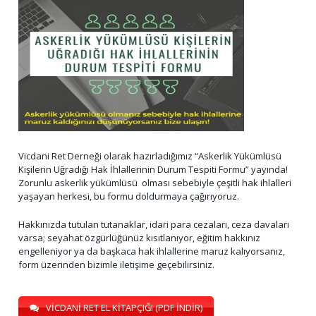
Vicdani Ret Derneği olarak hazırladığımız “Askerlik Yükümlüsü
Kişilerin Uğradığı Hak İhlallerinin Durum Tespiti Formu” yayında!
Zorunlu askerlik yükümlüsü olması sebebiyle çeşitli hak ihlalleri
yaşayan herkesi, bu formu doldurmaya çağırıyoruz.
Hakkınızda tutulan tutanaklar, idari para cezaları, ceza davaları
varsa; seyahat özgürlüğünüz kısıtlanıyor, eğitim hakkınız
engelleniyor ya da başkaca hak ihlallerine maruz kalıyorsanız,
form üzerinden bizimle iletişime geçebilirsiniz.
VİCDANİ RET EL KİTAPÇIĞI (PDF İNDİR)