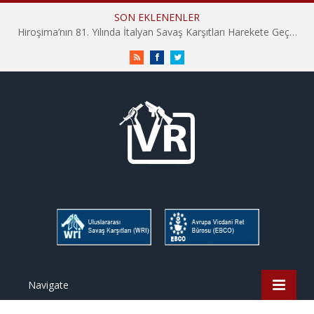
SON EKLENENLER
Hiroşima’nın 81. Yılında İtalyan Savaş Karşıtları Harekete Geçti: “Hatırlamak yeterli değil”
RSS
Facebook
Twitter
Navigate