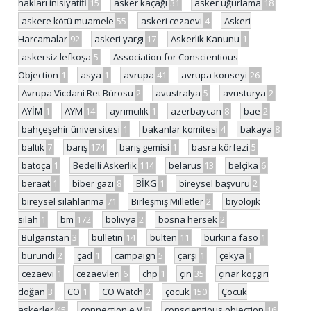
hakları inisiyatifi
15
asker kaçağı
31
asker uğurlama
18
askere kötü muamele
55
askeri cezaevi
4
Askeri
Harcamalar
92
askeri yargı
17
Askerlik Kanunu
1
askersiz lefkoşa
5
Association for Conscientious
Objection
1
asya
1
avrupa
41
avrupa konseyi
26
Avrupa Vicdani Ret Bürosu
2
avustralya
5
avusturya
2
AYİM
1
AYM
14
ayrımcılık
1
azerbaycan
8
bae
2
bahçeşehir üniversitesi
1
bakanlar komitesi
4
bakaya
8
baltık
7
barış
174
barış gemisi
1
basra körfezi
5
batoça
1
Bedelli Askerlik
114
belarus
13
belçika
6
beraat
1
biber gazı
8
BİKG
1
bireysel başvuru
2
bireysel silahlanma
71
Birleşmiş Milletler
2
biyolojik
silah
1
bm
172
bolivya
2
bosna hersek
2
Bulgaristan
3
bulletin
14
bülten
11
burkina faso
1
burundi
2
çad
1
campaign
5
çarşı
1
çekya
1
cezaevi
1
cezaevleri
6
chp
1
çin
35
çınar koçgiri
doğan
3
CO
1
CO Watch
2
çocuk
150
Çocuk
askerler
45
connection e.V
7
conscientious objection
16