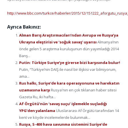
http://www.bbc.com/turkce/haberler/2015/12/151222_aforgutu_rusya
Ayrıca Bakınız:
Alman Barış Araştırmacıları’ndan Avrupa ve Rusya’ya
Ukrayna eleştirisi ve ‘soğuk savaş’ uyarısı
Almanya’nın
önde gelen 5 araştırma kuruluşunun dün yayımladığı 2014
Barış...
Putin: Türkiye Suriye’ye girerse bizi karşısında bulur!
Putin, “Türkiye’nin DAIŞ ile nasıl bir ilişkisi var bilmiyorum,
ama...
Rus halkı, Suriye’de kara operasyonuna ve harekatın
uzamasına karşı
Rusya'nın en çok tıklanan haber sitesi
Gazeta Ru, iki hafta...
Af Örgütü’nün ‘savaş suçu’ işlemekle suçladığı
YPG’den yalanlama
Uluslararası Af Örgütü tarafından 14
kent ve köyde incelemelerde bulunmak...
Rusya, S-400 hava savunma sistemini Suriye’de