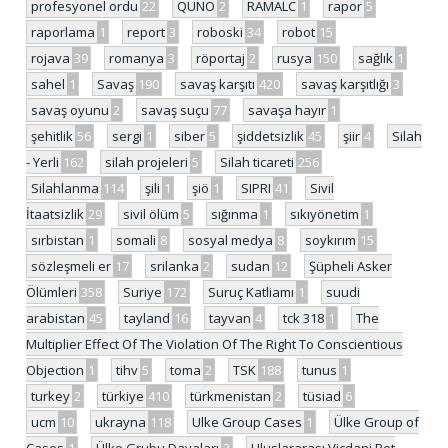
profesyonel ordu
22
QUNO
2
RAMALC
1
rapor
5
raporlama
1
report
3
roboski
34
robot
15
rojava
39
romanya
3
röportaj
2
rusya
150
sağlık
1
sahel
1
Savaş
190
savaş karşıtı
420
savaş karşıtlığı
3
savaş oyunu
2
savaş suçu
77
savaşa hayır
1
şehitlik
56
sergi
1
siber
5
şiddetsizlik
45
şiir
4
Silah
- Yerli
162
silah projeleri
5
Silah ticareti
256
Silahlanma
114
şili
1
şiö
1
SIPRI
41
Sivil
İtaatsizlik
29
sivil ölüm
5
sığınma
1
sıkıyönetim
1
sırbistan
1
somali
8
sosyal medya
8
soykırım
15
sözleşmeli er
17
srilanka
2
sudan
12
Şüpheli Asker
Ölümleri
358
Suriye
172
Suruç Katliamı
1
suudi
arabistan
45
tayland
16
tayvan
4
tck 318
1
The
Multiplier Effect Of The Violation Of The Right To Conscientious
Objection
1
tihv
5
toma
2
TSK
188
tunus
1
turkey
2
türkiye
410
türkmenistan
2
tüsiad
6
ucm
10
ukrayna
118
Ulke Group Cases
1
Ülke Group of
Cases
1
Ülke Grubu Davaları
2
Uluslararası Vicdani Ret