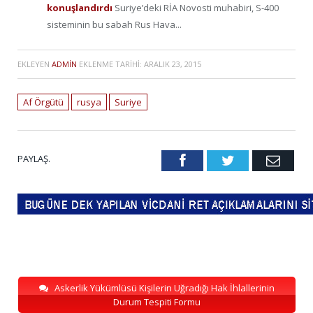
konuşlandırdı
Suriye’deki RİA Novosti muhabiri, S-400
sisteminin bu sabah Rus Hava...
EKLEYEN
ADMIN
EKLENME TARIHI:
ARALIK 23, 2015
Af Örgütü
rusya
Suriye
PAYLAŞ.
Facebook
Twitter
Emai
Askerlik Yükümlüsü Kişilerin Uğradığı Hak İhlallerinin
Durum Tespiti Formu