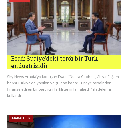
Esad: Suriye’deki terör bir Türk
endüstrisidir
Sky News Arabia’ya konuşan Esad, “Nusra Cephesi, Ahrar El Şam,
hepsi Türkiye’de yapılan ve şu ana kadar Türkiye tarafından
finanse edilen bir parti için farklı tanımlamalardır’’ ifadelerini
kullandı.
MAKALELER