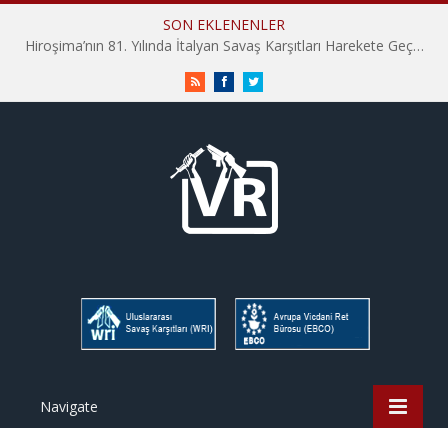
SON EKLENENLER
Hiroşima’nın 81. Yılında İtalyan Savaş Karşıtları Harekete Geçti: “Hatırlamak yeterli değil”
RSS
Facebook
Twitter
Navigate