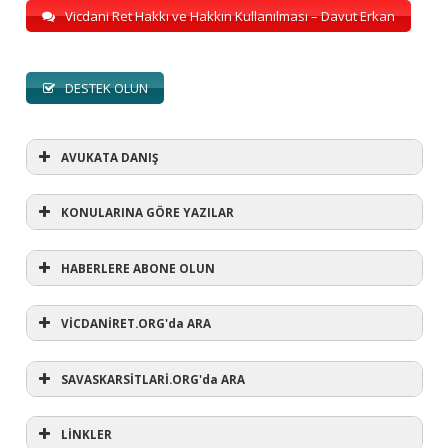
Vicdani Ret Hakkı ve Hakkın Kullanılması – Davut Erkan
DESTEK OLUN
AVUKATA DANIŞ
KONULARINA GÖRE YAZILAR
HABERLERE ABONE OLUN
KONULARINA GÖRE YAZILAR
AVUKATA DANIŞ
VİCDANİRET.ORG'da ARA
(1)
SAVASKARSİTLARİ.ORG'da ARA
#refusewar
(3)
'dur' ihtarı
(11)
1 aralık
LİNKLER
(12)
1 eylül