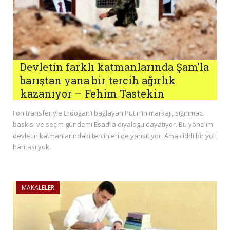
Devletin farklı katmanlarında Şam’la
barıştan yana bir tercih ağırlık
kazanıyor – Fehim Tastekin
Fon transferiyle Erdoğan’ı bağlayan Putin’in markajı, sığınmacı
baskısı ve seçim gündemi Esad’la diyalogu dayatıyor. Bu yönelim
devletin katmanlarındaki tercihleri de yansıtıyor. Ama ciddi bir yol
haritası yok.
MAKALELER