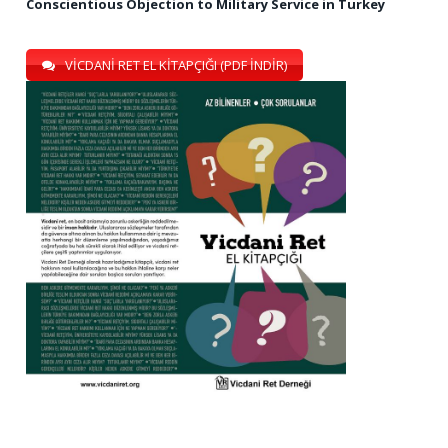
Conscientious Objection to Military Service in Turkey
VİCDANİ RET EL KİTAPÇIĞI (PDF İNDİR)