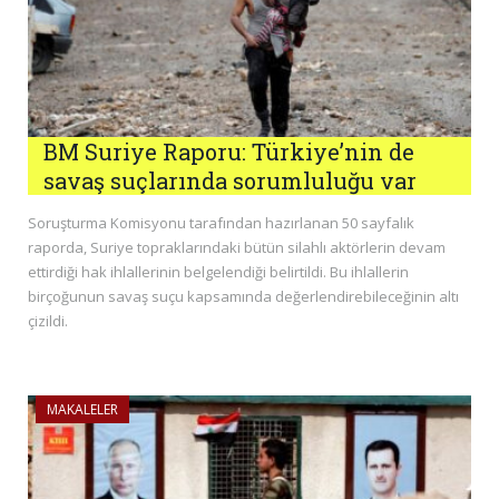
BM Suriye Raporu: Türkiye’nin de
savaş suçlarında sorumluluğu var
Soruşturma Komisyonu tarafından hazırlanan 50 sayfalık
raporda, Suriye topraklarındaki bütün silahlı aktörlerin devam
ettirdiği hak ihlallerinin belgelendiği belirtildi. Bu ihlallerin
birçoğunun savaş suçu kapsamında değerlendirebileceğinin altı
çizildi.
MAKALELER