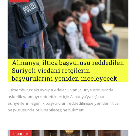
Almanya, iltica başvurusu reddedilen
Suriyeli vicdani retçilerin
başvurularını yeniden inceleyecek
Lüksemburg’daki Avrupa Adalet Divanı, Suriye ordusunda
askerlik yapmayı reddettikleri için Almanya’ya sığınan
Suriyelilerin, eğer ilk başvuruları reddedilmişse yeniden iltica
başvurusunda bulunabileceğine hükmetti.
GÜNDEM