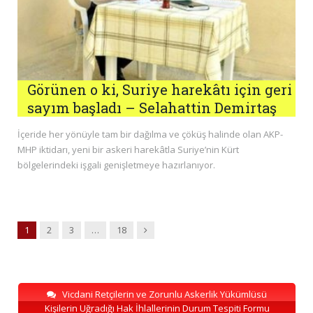
Görünen o ki, Suriye harekâtı için geri
sayım başladı – Selahattin Demirtaş
İçeride her yönüyle tam bir dağılma ve çöküş halinde olan AKP-
MHP iktidarı, yeni bir askeri harekâtla Suriye’nin Kürt
bölgelerindeki işgali genişletmeye hazırlanıyor.
Next
1
2
3
…
18
Vicdani Retçilerin ve Zorunlu Askerlik Yükümlüsü
Kişilerin Uğradığı Hak İhlallerinin Durum Tespiti Formu