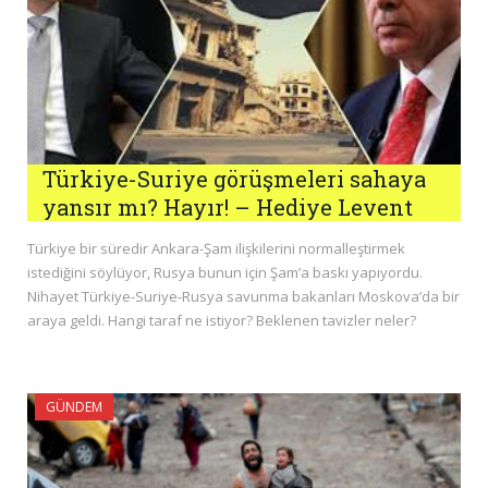
Türkiye-Suriye görüşmeleri sahaya
yansır mı? Hayır! – Hediye Levent
Türkiye bir süredir Ankara-Şam ilişkilerini normalleştirmek
istediğini söylüyor, Rusya bunun için Şam’a baskı yapıyordu.
Nihayet Türkiye-Suriye-Rusya savunma bakanları Moskova’da bir
araya geldi. Hangi taraf ne istiyor? Beklenen tavizler neler?
GÜNDEM