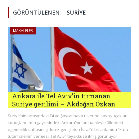
GÖRÜNTÜLENEN:
SURIYE
MAKALELER
Ankara ile Tel Aviv’in tırmanan
Suriye gerilimi – Akdoğan Özkan
Suriye’nin ortasındaki T4 ve Şayrat hava üslerine savaş uçakları
konuşlandırma gayretindeki Ankara’nın bu hamleyle ülkedeki
egemenlik sahasını giderek genişleten İsrail’e bir anlamda “kafa
tutar” izlenim vermesi, Tel Aviv’i teyakkuza itmiş görünüyor