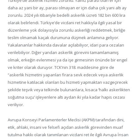
Türkiye’de askerlik hizmeti zorunlu. Yalnız parası olan er için
daha az yani bir ay, parası olmayan er için daha çok yani altı ay
zorunlu. 2024 yılı itibariyle bedelli askerlik ücreti 182 bin 600 lira
olarak belirlendi. Türkiye’de vicdani ret hakkıyla ilgili yasal bir
düzenleme yok dolayısıyla zorunlu askerliği reddetmek, birliğe
teslim olmamak kaçak durumuna düşmek anlamına geliyor.
Yakalananlar hakkında davalar açılabiliyor, idari para cezaları
verilebiliyor. Diğer yandan askerlik görevini tamamlamamış
olmak, erkeğin evlenmesi ya da işe girmesinin önünde bir engel
ve kriter olarak duruyor. TCK’nin 318. maddesine göre de
“askerlik hizmetini yapanları firara sevk edecek veya askerlik
hizmetine katılacak olanları bu hizmeti yapmaktan vazgeçirecek
şekilde teşvik veya telkinde bulunanlara, kısaca ‘halkı askerlikten
soğutma suçu’ işleyenlere altı aydan iki yıla kadar hapis cezası
veriliyor.
Avrupa Konseyi Parlamenterler Meclisi (AKPM) tarafından dini,
etik, ahlaki, insani ve felsefi açıdan askerlik görevinden muaf
tutulma hakkı olarak tanımlanan vicdani ret ile ilgili Avrupa İnsan