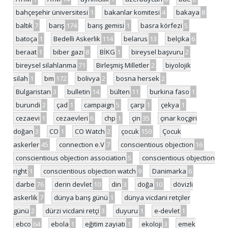
bahçeşehir üniversitesi
1
bakanlar komitesi
4
bakaya
8
baltık
7
barış
174
barış gemisi
1
basra körfezi
5
batoça
1
Bedelli Askerlik
114
belarus
13
belçika
6
beraat
1
biber gazı
8
BİKG
1
bireysel başvuru
2
bireysel silahlanma
71
Birleşmiş Milletler
2
biyolojik
silah
1
bm
172
bolivya
2
bosna hersek
2
Bulgaristan
3
bulletin
14
bülten
11
burkina faso
1
burundi
2
çad
1
campaign
5
çarşı
1
çekya
1
cezaevi
1
cezaevleri
6
chp
1
çin
35
çınar koçgiri
doğan
3
CO
1
CO Watch
2
çocuk
150
Çocuk
askerler
45
connection e.V
7
conscientious objection
16
conscientious objection association
5
conscientious objection
right
1
conscientious objection watch
9
Danimarka
6
darbe
76
derin devlet
10
din
3
doğa
10
dövizli
askerlik
7
dünya barış günü
1
dünya vicdani retçiler
günü
2
dürzi vicdani retçi
3
duyuru
1
e-devlet
1
ebco
64
ebola
1
eğitim zayiatı
1
ekoloji
3
emek