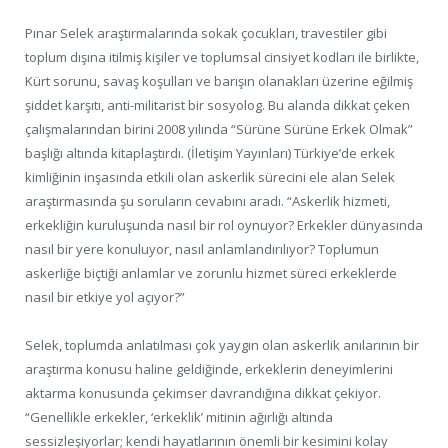
Pınar Selek araştırmalarında sokak çocukları, travestiler gibi
toplum dışına itilmiş kişiler ve toplumsal cinsiyet kodları ile birlikte,
Kürt sorunu, savaş koşulları ve barışın olanakları üzerine eğilmiş
şiddet karşıtı, anti-militarist bir sosyolog. Bu alanda dikkat çeken
çalışmalarından birini 2008 yılında “Sürüne Sürüne Erkek Olmak”
başlığı altında kitaplaştırdı. (İletişim Yayınları) Türkiye’de erkek
kimliğinin inşasında etkili olan askerlik sürecini ele alan Selek
araştırmasında şu soruların cevabını aradı. “Askerlik hizmeti,
erkekliğin kuruluşunda nasıl bir rol oynuyor? Erkekler dünyasında
nasıl bir yere konuluyor, nasıl anlamlandırılıyor? Toplumun
askerliğe biçtiği anlamlar ve zorunlu hizmet süreci erkeklerde
nasıl bir etkiye yol açıyor?”
Selek, toplumda anlatılması çok yaygın olan askerlik anılarının bir
araştırma konusu haline geldiğinde, erkeklerin deneyimlerini
aktarma konusunda çekimser davrandığına dikkat çekiyor.
“Genellikle erkekler, ‘erkeklik’ mitinin ağırlığı altında
sessizleşiyorlar; kendi hayatlarının önemli bir kesimini kolay