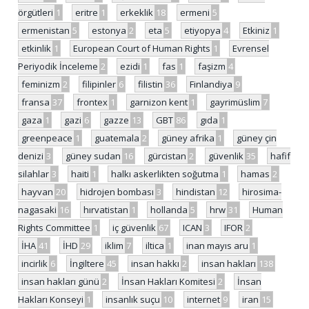
örgütleri
1
eritre
1
erkeklik
18
ermeni
5
ermenistan
5
estonya
2
eta
5
etiyopya
4
Etkiniz
1
etkinlik
1
European Court of Human Rights
1
Evrensel
Periyodik İnceleme
2
ezidi
1
fas
1
faşizm
4
feminizm
2
filipinler
6
filistin
36
Finlandiya
9
fransa
37
frontex
1
garnizon kent
1
gayrimüslim
7
gaza
1
gazi
6
gazze
13
GBT
86
gıda
1
greenpeace
1
guatemala
2
güney afrika
1
güney çin
denizi
3
güney sudan
16
gürcistan
2
güvenlik
35
hafif
silahlar
3
haiti
1
halkı askerlikten soğutma
1
hamas
2
hayvan
20
hidrojen bombası
3
hindistan
12
hirosima-
nagasaki
16
hırvatistan
1
hollanda
5
hrw
31
Human
Rights Committee
1
iç güvenlik
67
ICAN
3
IFOR
2
İHA
41
İHD
29
iklim
7
iltica
1
inan mayıs aru
1
incirlik
6
İngiltere
45
insan hakkı
2
insan hakları
138
insan hakları günü
2
İnsan Hakları Komitesi
2
İnsan
Hakları Konseyi
1
insanlık suçu
10
internet
9
iran
15