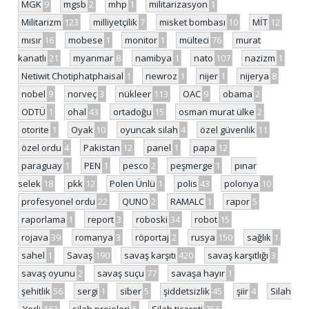
MGK
9
mgsb
2
mhp
1
militarizasyon
1
Militarizm
123
milliyetçilik
7
misket bombası
10
MİT
12
mısır
16
mobese
1
monitor
1
mülteci
76
murat
kanatlı
21
myanmar
8
namibya
1
nato
107
nazizm
1
Netiwit Chotiphatphaisal
1
newroz
1
nijer
1
nijerya
8
nobel
9
norveç
3
nükleer
113
OAC
9
obama
2
ODTÜ
1
ohal
43
ortadoğu
15
osman murat ülke
2
otorite
1
Oyak
10
oyuncak silah
4
özel güvenlik
11
özel ordu
4
Pakistan
12
panel
1
papa
12
paraguay
1
PEN
1
pesco
2
peşmerge
1
pınar
selek
18
pkk
12
Polen Ünlü
1
polis
43
polonya
10
profesyonel ordu
22
QUNO
2
RAMALC
1
rapor
5
raporlama
1
report
3
roboski
34
robot
15
rojava
39
romanya
3
röportaj
2
rusya
150
sağlık
1
sahel
1
Savaş
190
savaş karşıtı
420
savaş karşıtlığı
3
savaş oyunu
2
savaş suçu
77
savaşa hayır
1
şehitlik
56
sergi
1
siber
5
şiddetsizlik
45
şiir
4
Silah