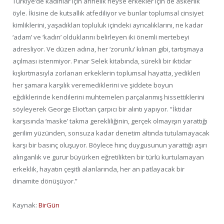
Türkiye’de kadınlar için annelik neyse erkekler için de askerlik
öyle. İkisine de kutsallık atfediliyor ve bunlar toplumsal cinsiyet
kimliklerini, yaşadıkları topluluk içindeki ayrıcalıklarını, ne kadar
‘adam’ ve ‘kadın’ olduklarını belirleyen iki önemli mertebeyi
adresliyor. Ve düzen adına, her ‘zorunlu’ kılınan gibi, tartışmaya
açılması istenmiyor. Pınar Selek kitabında, sürekli bir iktidar
kışkırtmasıyla zorlanan erkeklerin toplumsal hayatta, yedikleri
her şamara karşılık veremediklerini ve şiddete boyun
eğdiklerinde kendilerini muhtemelen parçalanmış hissettiklerini
söyleyerek George Eliot’tan çarpıcı bir alıntı yapıyor. “İktidar
karşısında ‘maske’ takma gerekliliğinin, gerçek olmayışın yarattığı
gerilim yüzünden, sonsuza kadar denetim altında tutulamayacak
karşı bir basınç oluşuyor. Böylece hınç duygusunun yarattığı aşırı
alınganlık ve gurur büyürken eğretilikten bir türlü kurtulamayan
erkeklik, hayatın çeşitli alanlarında, her an patlayacak bir
dinamite dönüşüyor.”
Kaynak:
BirGün