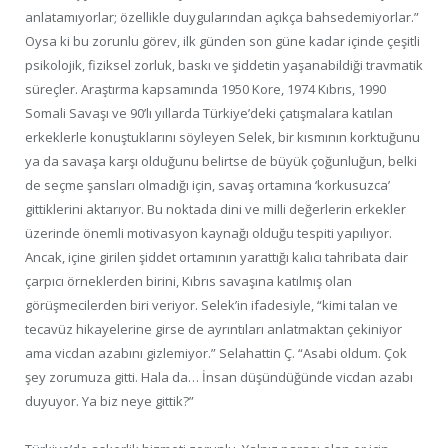
anlatamıyorlar; özellikle duygularından açıkça bahsedemiyorlar.”
Oysa ki bu zorunlu görev, ilk günden son güne kadar içinde çeşitli
psikolojik, fiziksel zorluk, baskı ve şiddetin yaşanabildiği travmatik
süreçler. Araştırma kapsamında 1950 Kore, 1974 Kıbrıs, 1990
Somali Savaşı ve 90’lı yıllarda Türkiye’deki çatışmalara katılan
erkeklerle konuştuklarını söyleyen Selek, bir kısmının korktuğunu
ya da savaşa karşı olduğunu belirtse de büyük çoğunluğun, belki
de seçme şansları olmadığı için, savaş ortamına ‘korkusuzca’
gittiklerini aktarıyor. Bu noktada dini ve milli değerlerin erkekler
üzerinde önemli motivasyon kaynağı olduğu tespiti yapılıyor.
Ancak, içine girilen şiddet ortamının yarattığı kalıcı tahribata dair
çarpıcı örneklerden birini, Kıbrıs savaşına katılmış olan
görüşmecilerden biri veriyor. Selek’in ifadesiyle, “kimi talan ve
tecavüz hikayelerine girse de ayrıntıları anlatmaktan çekiniyor
ama vicdan azabını gizlemiyor.” Selahattin Ç. “Asabi oldum. Çok
şey zorumuza gitti. Hala da… İnsan düşündüğünde vicdan azabı
duyuyor. Ya biz neye gittik?”