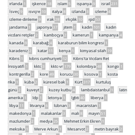
irlanda
1
işkence
18
islam
5
ispanya
9
israil
231
İsveç
9
isviçre
10
italya
8
izlanda
3
izleme
4
izleme-dinleme
9
ırak
28
ırkçılık
10
ışid
53
jandarma
1
japonya
37
jitem
1
kadın
101
kadın
vicdani retçiler
2
kamboçya
2
kamerun
1
kampanya
4
kanada
9
karabağ
4
karaburun bilim kongresi
1
karadeniz
2
katar
11
kenya
1
kimyasal silah
19
Kıbrıs
1
kıbrıs cumhuriyeti
12
Kıbrıs'ta Vicdani Ret
İnisiyatifi
1
kktc
3
kktc-vr
179
kolombiya
48
kongo
1
kontrgerilla
2
kore
49
korucu
30
kosova
1
kosta
rika
1
küba
2
küresel bak
1
Kürt
317
kurtuluş
günü
2
kuveyt
2
kuzey kutbu
4
lambdaistanbul
1
latin
amerika
1
ldp
1
letonya
1
lgbti
40
liberya
1
libya
11
litvanya
6
lübnan
3
macaristan
1
makedonya
1
malakanlar
3
mali
8
mayın
51
mazlumder
2
medya
25
Mehmet Erkin Ekren
1
meksika
1
Merve Arkun
1
Mesarvot
2
metin bayrak
2