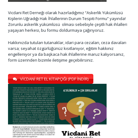
Vicdani Ret Derneği olarak hazırladığımız “Askerlik Yükümlüsü
Kişilerin Uğradığı Hak İhlallerinin Durum Tespiti Formu” yayında!
Zorunlu askerlik yükümlüsü olması sebebiyle çeşitli hak ihlalleri
yaşayan herkesi, bu formu doldurmaya çağırıyoruz.
Hakkınızda tutulan tutanaklar, idari para cezaları, ceza davaları
varsa; seyahat özgürlüğünüz kısıtlanıyor, eğitim hakkınız
engelleniyor ya da başkaca hak ihlallerine maruz kalıyorsanız,
form üzerinden bizimle iletişime geçebilirsiniz.
VİCDANİ RET EL KİTAPÇIĞI (PDF İNDİR)