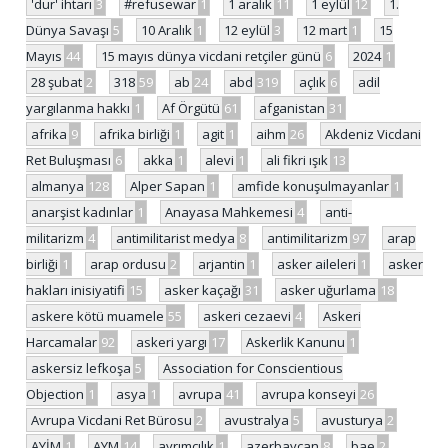
'dur' ihtarı
3
#refusewar
1
1 aralık
11
1 eylül
12
1.
Dünya Savaşı
5
10 Aralık
1
12 eylül
3
12 mart
1
15
Mayıs
44
15 mayıs dünya vicdani retçiler günü
6
2024
1
28 şubat
2
318
59
ab
24
abd
319
açlık
6
adil
yargılanma hakkı
1
Af Örgütü
61
afganistan
31
afrika
9
afrika birliği
1
agit
1
aihm
26
Akdeniz Vicdani
Ret Buluşması
6
akka
1
alevi
1
ali fikri ışık
13
almanya
128
Alper Sapan
1
amfide konuşulmayanlar
1
anarşist kadınlar
1
Anayasa Mahkemesi
4
anti-
militarizm
4
antimilitarist medya
8
antimilitarizm
97
arap
birliği
1
arap ordusu
2
arjantin
1
asker aileleri
1
asker
hakları inisiyatifi
15
asker kaçağı
31
asker uğurlama
18
askere kötü muamele
55
askeri cezaevi
4
Askeri
Harcamalar
92
askeri yargı
17
Askerlik Kanunu
1
askersiz lefkoşa
5
Association for Conscientious
Objection
1
asya
1
avrupa
41
avrupa konseyi
26
Avrupa Vicdani Ret Bürosu
2
avustralya
5
avusturya
2
AYİM
1
AYM
14
ayrımcılık
1
azerbaycan
8
bae
2