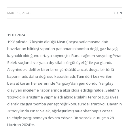
MART 19, 2024
·
BIZDEN
15.03.2024
1998 yılında, 7 kişinin öldüğü Mısır Çarşısı patlamasına dair
hazırlanan bilirkişi raporları patlamanın bomba değil, gaz kaçağı
kaynaklı olduğunu ortaya koymuştu. Buna rağmen sosyolog Pınar
Selek suçlandı ve ‘yasa dışı silahlı örgüt üyeliği’ ile yargılandı.
Aleyhindeki deliller birer birer çürütüldü ancak dosya bir türlü
kapanmadı, daha doğrusu kapatılmadı. Tam dört kez verilen
beraat kararı her seferinde Yargıtay’dan geri döndü. Yargıtay,
olay yeri inceleme raporlarında aksi iddia edildiği halde, Selek’in
‘sosyolojik araştırma yapma’ adı altında ‘silahlı terör örgütü üyesi
olarak’ çarşıya ‘bomba yerleştirdiği’ konusunda ısrarcıydı. Davanın
26’ncı yılında Pınar Selek, ağırlaştırılmış müebbet hapis cezası
talebiyle yargılanmaya devam ediyor. Bir sonraki duruşma 28
Haziran 2024’te.