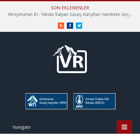
SON EKLENENLER
Hiroşima’nın 81. Yılında İtalyan Savaş Karşıtları Harekete Geçti: “Hatırlamak yeterli değil”
RSS
Facebook
Twitter
Navigate