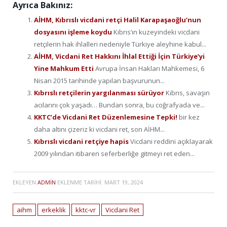
Ayrıca Bakınız:
AİHM, Kıbrıslı vicdani retçi Halil Karapaşaoğlu’nun
dosyasını işleme koydu
Kıbrıs’ın kuzeyindeki vicdani
retçilerin hak ihlalleri nedeniyle Türkiye aleyhine kabul...
AİHM, Vicdani Ret Hakkını İhlal Ettiği İçin Türkiye’yi
Yine Mahkum Etti
Avrupa İnsan Hakları Mahkemesi, 6
Nisan 2015 tarihinde yapılan başvurunun...
Kıbrıslı retçilerin yargılanması sürüyor
Kıbrıs, savaşın
acılarını çok yaşadı… Bundan sonra, bu coğrafyada ve...
KKTC’de Vicdani Ret Düzenlemesine Tepki!
bir kez
daha altını çizeriz ki vicdani ret, son AİHM...
Kıbrıslı vicdani retçiye hapis
Vicdani reddini açıklayarak
2009 yılından itibaren seferberliğe gitmeyi ret eden...
EKLEYEN
ADMIN
EKLENME TARIHI:
MART 19, 2024
aihm
erkeklik
kktc-vr
Vicdani Ret