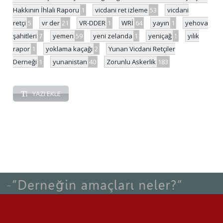
Hakkının İhlali Raporu
1
vicdani ret izleme
53
vicdani
retçi
5
vr der
21
VR-DDER
1
WRİ
64
yayın
1
yehova
şahitleri
7
yemen
59
yeni zelanda
1
yeniçağ
1
yılık
rapor
1
yoklama kaçağı
2
Yunan Vicdani Retçiler
Derneği
1
yunanistan
40
Zorunlu Askerlik
183
YAZI EKLE