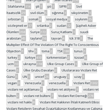
- Yerli
162
silah projeleri
5
Silah ticareti
256
Silahlanma
114
şili
1
şiö
1
SIPRI
41
Sivil
İtaatsizlik
29
sivil ölüm
5
sığınma
1
sıkıyönetim
1
sırbistan
1
somali
8
sosyal medya
8
soykırım
15
sözleşmeli er
17
srilanka
2
sudan
12
Şüpheli Asker
Ölümleri
358
Suriye
172
Suruç Katliamı
1
suudi
arabistan
45
tayland
16
tayvan
4
tck 318
1
The
Multiplier Effect Of The Violation Of The Right To Conscientious
Objection
1
tihv
5
toma
2
TSK
188
tunus
1
turkey
2
türkiye
410
türkmenistan
2
tüsiad
6
ucm
10
ukrayna
118
Ulke Group Cases
1
Ülke Group of
Cases
1
Ülke Grubu Davaları
2
Uluslararası Vicdani Ret
Günü
1
UN
1
unicef
26
uruguay
1
uzay
1
vegan
3
Venezuela
1
venezuella
2
Vicdani Ret
1302
vicdani ret açıklaması
1
vicdani ret atölyesi
1
vicdani ret
bülten
2
vicdani ret bülteni
7
Vicdani Ret Derneği
278
vicdani ret hakkı
8
Vicdani Ret Hakkının İhlali Katmerli Etkisi:
Vicdani Retçilerin Seyahat Özgürlüğünün Kısıtlanması ve Çalışma