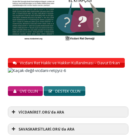
Vicdani Ret Hakkı ve Hakkın Kullanılması – Davut Erkan
ÜYE OLUN
DESTEK OLUN
VİCDANİRET.ORG'da ARA
SAVASKARSİTLARİ.ORG'da ARA