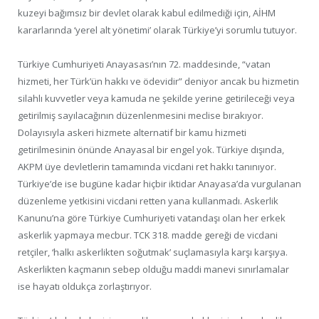
kuzeyi bağımsız bir devlet olarak kabul edilmediği için, AİHM
kararlarında ‘yerel alt yönetimi’ olarak Türkiye’yi sorumlu tutuyor.
Türkiye Cumhuriyeti Anayasası’nın 72. maddesinde, “vatan
hizmeti, her Türk’ün hakkı ve ödevidir” deniyor ancak bu hizmetin
silahlı kuvvetler veya kamuda ne şekilde yerine getirileceği veya
getirilmiş sayılacağının düzenlenmesini meclise bırakıyor.
Dolayısıyla askeri hizmete alternatif bir kamu hizmeti
getirilmesinin önünde Anayasal bir engel yok. Türkiye dışında,
AKPM üye devletlerin tamamında vicdani ret hakkı tanınıyor.
Türkiye’de ise bugüne kadar hiçbir iktidar Anayasa’da vurgulanan
düzenleme yetkisini vicdani retten yana kullanmadı. Askerlik
Kanunu’na göre Türkiye Cumhuriyeti vatandaşı olan her erkek
askerlik yapmaya mecbur. TCK 318. madde gereği de vicdani
retçiler, ‘halkı askerlikten soğutmak’ suçlamasıyla karşı karşıya.
Askerlikten kaçmanın sebep olduğu maddi manevi sınırlamalar
ise hayatı oldukça zorlaştırıyor.