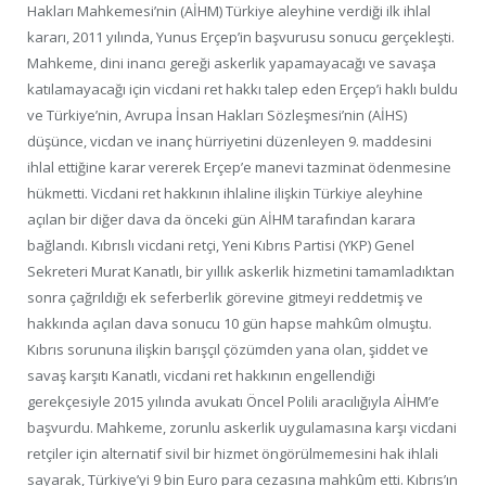
Hakları Mahkemesi’nin (AİHM) Türkiye aleyhine verdiği ilk ihlal
kararı, 2011 yılında, Yunus Erçep’in başvurusu sonucu gerçekleşti.
Mahkeme, dini inancı gereği askerlik yapamayacağı ve savaşa
katılamayacağı için vicdani ret hakkı talep eden Erçep’i haklı buldu
ve Türkiye’nin, Avrupa İnsan Hakları Sözleşmesi’nin (AİHS)
düşünce, vicdan ve inanç hürriyetini düzenleyen 9. maddesini
ihlal ettiğine karar vererek Erçep’e manevi tazminat ödenmesine
hükmetti. Vicdani ret hakkının ihlaline ilişkin Türkiye aleyhine
açılan bir diğer dava da önceki gün AİHM tarafından karara
bağlandı. Kıbrıslı vicdani retçi, Yeni Kıbrıs Partisi (YKP) Genel
Sekreteri Murat Kanatlı, bir yıllık askerlik hizmetini tamamladıktan
sonra çağrıldığı ek seferberlik görevine gitmeyi reddetmiş ve
hakkında açılan dava sonucu 10 gün hapse mahkûm olmuştu.
Kıbrıs sorununa ilişkin barışçıl çözümden yana olan, şiddet ve
savaş karşıtı Kanatlı, vicdani ret hakkının engellendiği
gerekçesiyle 2015 yılında avukatı Öncel Polili aracılığıyla AİHM’e
başvurdu. Mahkeme, zorunlu askerlik uygulamasına karşı vicdani
retçiler için alternatif sivil bir hizmet öngörülmemesini hak ihlali
sayarak, Türkiye’yi 9 bin Euro para cezasına mahkûm etti. Kıbrıs’ın