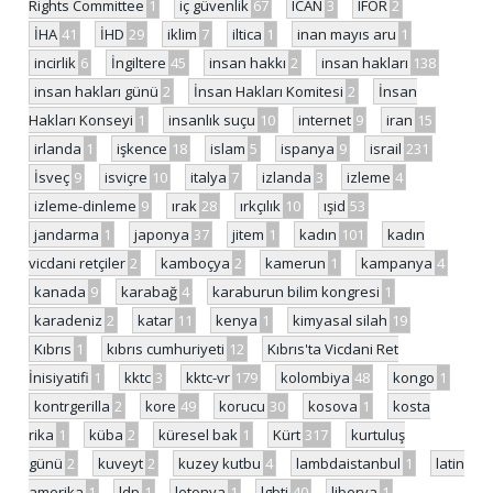
Rights Committee
1
iç güvenlik
67
ICAN
3
IFOR
2
İHA
41
İHD
29
iklim
7
iltica
1
inan mayıs aru
1
incirlik
6
İngiltere
45
insan hakkı
2
insan hakları
138
insan hakları günü
2
İnsan Hakları Komitesi
2
İnsan
Hakları Konseyi
1
insanlık suçu
10
internet
9
iran
15
irlanda
1
işkence
18
islam
5
ispanya
9
israil
231
İsveç
9
isviçre
10
italya
7
izlanda
3
izleme
4
izleme-dinleme
9
ırak
28
ırkçılık
10
ışid
53
jandarma
1
japonya
37
jitem
1
kadın
101
kadın
vicdani retçiler
2
kamboçya
2
kamerun
1
kampanya
4
kanada
9
karabağ
4
karaburun bilim kongresi
1
karadeniz
2
katar
11
kenya
1
kimyasal silah
19
Kıbrıs
1
kıbrıs cumhuriyeti
12
Kıbrıs'ta Vicdani Ret
İnisiyatifi
1
kktc
3
kktc-vr
179
kolombiya
48
kongo
1
kontrgerilla
2
kore
49
korucu
30
kosova
1
kosta
rika
1
küba
2
küresel bak
1
Kürt
317
kurtuluş
günü
2
kuveyt
2
kuzey kutbu
4
lambdaistanbul
1
latin
amerika
1
ldp
1
letonya
1
lgbti
40
liberya
1