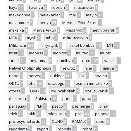
libya
11
litvanya
6
lübnan
3
macaristan
1
makedonya
1
malakanlar
3
mali
8
mayın
51
mazlumder
2
medya
25
Mehmet Erkin Ekren
1
meksika
1
Merve Arkun
1
Mesarvot
2
metin bayrak
2
MGK
9
mgsb
2
mhp
1
militarizasyon
1
Militarizm
123
milliyetçilik
7
misket bombası
10
MİT
12
mısır
16
mobese
1
monitor
1
mülteci
76
murat
kanatlı
21
myanmar
8
namibya
1
nato
107
nazizm
1
Netiwit Chotiphatphaisal
1
newroz
1
nijer
1
nijerya
8
nobel
9
norveç
3
nükleer
112
OAC
9
obama
2
ODTÜ
1
ohal
43
ortadoğu
15
osman murat ülke
2
otorite
1
Oyak
10
oyuncak silah
4
özel güvenlik
11
özel ordu
4
Pakistan
12
panel
1
papa
12
paraguay
1
PEN
1
pesco
2
peşmerge
1
pınar
selek
18
pkk
12
Polen Ünlü
1
polis
43
polonya
10
profesyonel ordu
22
QUNO
2
RAMALC
1
rapor
5
raporlama
1
report
3
roboski
34
robot
15