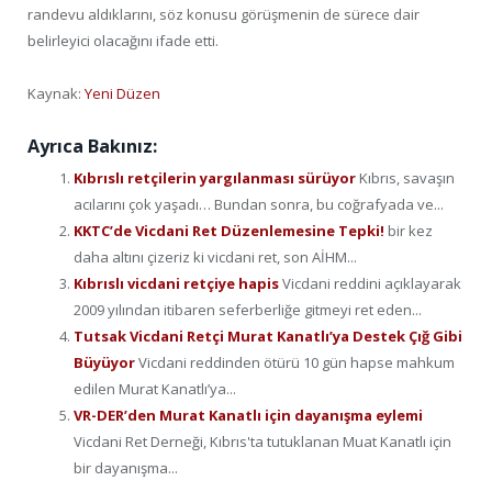
randevu aldıklarını, söz konusu görüşmenin de sürece dair
belirleyici olacağını ifade etti.
Kaynak:
Yeni Düzen
Ayrıca Bakınız:
Kıbrıslı retçilerin yargılanması sürüyor
Kıbrıs, savaşın
acılarını çok yaşadı… Bundan sonra, bu coğrafyada ve...
KKTC’de Vicdani Ret Düzenlemesine Tepki!
bir kez
daha altını çizeriz ki vicdani ret, son AİHM...
Kıbrıslı vicdani retçiye hapis
Vicdani reddini açıklayarak
2009 yılından itibaren seferberliğe gitmeyi ret eden...
Tutsak Vicdani Retçi Murat Kanatlı’ya Destek Çığ Gibi
Büyüyor
Vicdani reddinden ötürü 10 gün hapse mahkum
edilen Murat Kanatlı’ya...
VR-DER’den Murat Kanatlı için dayanışma eylemi
Vicdani Ret Derneği, Kıbrıs'ta tutuklanan Muat Kanatlı için
bir dayanışma...