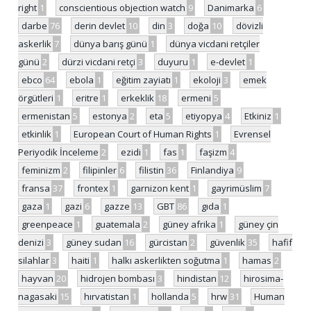
right
1
conscientious objection watch
9
Danimarka
6
darbe
76
derin devlet
10
din
3
doğa
10
dövizli
askerlik
7
dünya barış günü
1
dünya vicdani retçiler
günü
2
dürzi vicdani retçi
3
duyuru
1
e-devlet
1
ebco
64
ebola
1
eğitim zayiatı
1
ekoloji
3
emek
örgütleri
1
eritre
1
erkeklik
18
ermeni
5
ermenistan
5
estonya
2
eta
5
etiyopya
4
Etkiniz
1
etkinlik
1
European Court of Human Rights
1
Evrensel
Periyodik İnceleme
2
ezidi
1
fas
1
faşizm
4
feminizm
2
filipinler
6
filistin
36
Finlandiya
9
fransa
37
frontex
1
garnizon kent
1
gayrimüslim
7
gaza
1
gazi
6
gazze
13
GBT
86
gıda
1
greenpeace
1
guatemala
2
güney afrika
1
güney çin
denizi
3
güney sudan
16
gürcistan
2
güvenlik
35
hafif
silahlar
3
haiti
1
halkı askerlikten soğutma
1
hamas
2
hayvan
20
hidrojen bombası
3
hindistan
12
hirosima-
nagasaki
15
hırvatistan
1
hollanda
5
hrw
31
Human