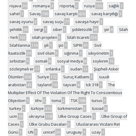
rojava
39
romanya
3
röportaj
2
rusya
150
sağlık
1
sahel
1
Savaş
190
savaş karşıtı
420
savaş karşıtlığı
3
savaş oyunu
2
savaş suçu
77
savaşa hayır
1
şehitlik
56
sergi
1
siber
5
şiddetsizlik
45
şiir
4
Silah
- Yerli
162
silah projeleri
5
Silah ticareti
256
Silahlanma
114
şili
1
şiö
1
SIPRI
41
Sivil
İtaatsizlik
29
sivil ölüm
5
sığınma
1
sıkıyönetim
1
sırbistan
1
somali
8
sosyal medya
8
soykırım
15
sözleşmeli er
17
srilanka
2
sudan
12
Şüpheli Asker
Ölümleri
358
Suriye
172
Suruç Katliamı
1
suudi
arabistan
45
tayland
16
tayvan
4
tck 318
1
The
Multiplier Effect Of The Violation Of The Right To Conscientious
Objection
1
tihv
5
toma
2
TSK
188
tunus
1
turkey
2
türkiye
410
türkmenistan
2
tüsiad
6
ucm
10
ukrayna
118
Ulke Group Cases
1
Ülke Group of
Cases
1
Ülke Grubu Davaları
2
Uluslararası Vicdani Ret
Günü
1
UN
1
unicef
26
uruguay
1
uzay
1