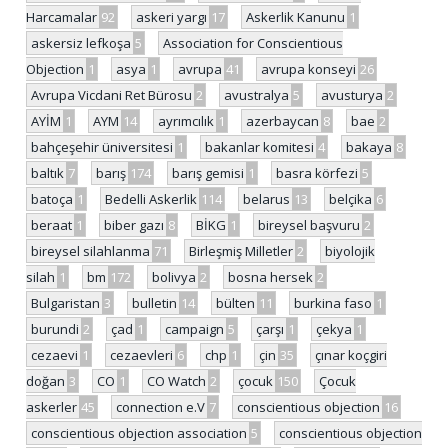
Harcamalar
92
askeri yargı
17
Askerlik Kanunu
1
askersiz lefkoşa
5
Association for Conscientious
Objection
1
asya
1
avrupa
41
avrupa konseyi
26
Avrupa Vicdani Ret Bürosu
2
avustralya
5
avusturya
2
AYİM
1
AYM
14
ayrımcılık
1
azerbaycan
8
bae
2
bahçeşehir üniversitesi
1
bakanlar komitesi
4
bakaya
8
baltık
7
barış
174
barış gemisi
1
basra körfezi
5
batoça
1
Bedelli Askerlik
114
belarus
13
belçika
6
beraat
1
biber gazı
8
BİKG
1
bireysel başvuru
2
bireysel silahlanma
71
Birleşmiş Milletler
2
biyolojik
silah
1
bm
172
bolivya
2
bosna hersek
2
Bulgaristan
3
bulletin
14
bülten
11
burkina faso
1
burundi
2
çad
1
campaign
5
çarşı
1
çekya
1
cezaevi
1
cezaevleri
6
chp
1
çin
35
çınar koçgiri
doğan
3
CO
1
CO Watch
2
çocuk
150
Çocuk
askerler
45
connection e.V
7
conscientious objection
16
conscientious objection association
5
conscientious objection