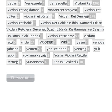
vegan
3
Venezuela
1
venezuella
2
Vicdani Ret
1302
vicdani ret açıklaması
1
vicdani ret atölyesi
1
vicdani ret
bülten
2
vicdani ret bülteni
7
Vicdani Ret Derneği
278
vicdani ret hakkı
8
Vicdani Ret Hakkının İhlali Katmerli Etkisi:
Vicdani Retçilerin Seyahat Özgürlüğünün Kısıtlanması ve Çalışma
Hakkının İhlali Raporu
1
vicdani ret izleme
53
vicdani
retçi
5
vr der
21
VR-DDER
1
WRİ
64
yayın
1
yehova
şahitleri
7
yemen
59
yeni zelanda
1
yeniçağ
1
yılık
rapor
1
yoklama kaçağı
2
Yunan Vicdani Retçiler
Derneği
1
yunanistan
40
Zorunlu Askerlik
183
YAZI EKLE