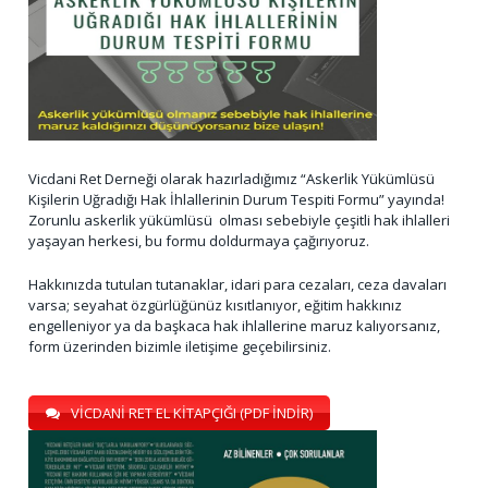
Vicdani Ret Derneği olarak hazırladığımız “Askerlik Yükümlüsü
Kişilerin Uğradığı Hak İhlallerinin Durum Tespiti Formu” yayında!
Zorunlu askerlik yükümlüsü olması sebebiyle çeşitli hak ihlalleri
yaşayan herkesi, bu formu doldurmaya çağırıyoruz.
Hakkınızda tutulan tutanaklar, idari para cezaları, ceza davaları
varsa; seyahat özgürlüğünüz kısıtlanıyor, eğitim hakkınız
engelleniyor ya da başkaca hak ihlallerine maruz kalıyorsanız,
form üzerinden bizimle iletişime geçebilirsiniz.
VİCDANİ RET EL KİTAPÇIĞI (PDF İNDİR)