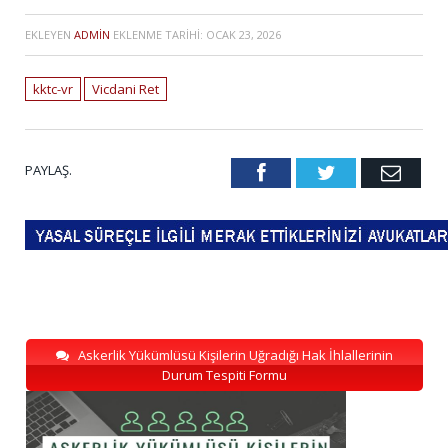
EKLEYEN
ADMIN
EKLENME TARIHI:
OCAK 23, 2026
kktc-vr
Vicdani Ret
PAYLAŞ.
Facebook
Twitter
Emai
Askerlik Yükümlüsü Kişilerin Uğradığı Hak İhlallerinin
Durum Tespiti Formu