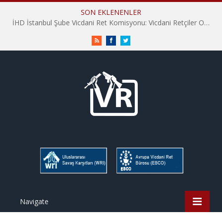
SON EKLENENLER
İHD İstanbul Şube Vicdani Ret Komisyonu: Vicdani Retçiler Olarak Destek İçin Buradayız!
RSS
Facebook
Twitter
Navigate