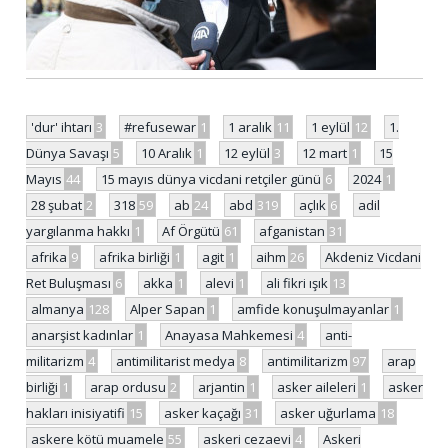
'dur' ihtarı
3
#refusewar
1
1 aralık
11
1 eylül
12
1.
Dünya Savaşı
5
10 Aralık
1
12 eylül
3
12 mart
1
15
Mayıs
44
15 mayıs dünya vicdani retçiler günü
6
2024
1
28 şubat
2
318
59
ab
24
abd
319
açlık
6
adil
yargılanma hakkı
1
Af Örgütü
61
afganistan
31
afrika
9
afrika birliği
1
agit
1
aihm
26
Akdeniz Vicdani
Ret Buluşması
6
akka
1
alevi
1
ali fikri ışık
13
almanya
128
Alper Sapan
1
amfide konuşulmayanlar
1
anarşist kadınlar
1
Anayasa Mahkemesi
4
anti-
militarizm
4
antimilitarist medya
8
antimilitarizm
97
arap
birliği
1
arap ordusu
2
arjantin
1
asker aileleri
1
asker
hakları inisiyatifi
15
asker kaçağı
31
asker uğurlama
18
askere kötü muamele
55
askeri cezaevi
4
Askeri