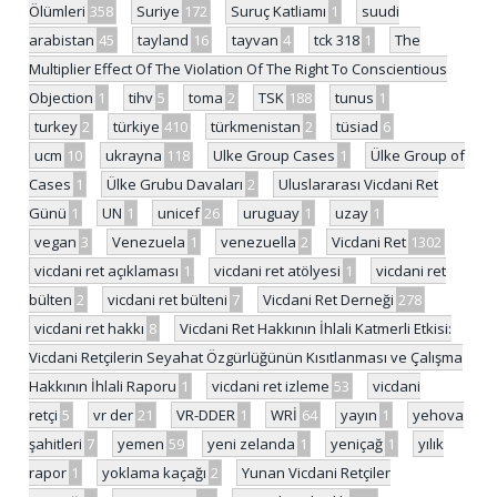
Ölümleri
358
Suriye
172
Suruç Katliamı
1
suudi
arabistan
45
tayland
16
tayvan
4
tck 318
1
The
Multiplier Effect Of The Violation Of The Right To Conscientious
Objection
1
tihv
5
toma
2
TSK
188
tunus
1
turkey
2
türkiye
410
türkmenistan
2
tüsiad
6
ucm
10
ukrayna
118
Ulke Group Cases
1
Ülke Group of
Cases
1
Ülke Grubu Davaları
2
Uluslararası Vicdani Ret
Günü
1
UN
1
unicef
26
uruguay
1
uzay
1
vegan
3
Venezuela
1
venezuella
2
Vicdani Ret
1302
vicdani ret açıklaması
1
vicdani ret atölyesi
1
vicdani ret
bülten
2
vicdani ret bülteni
7
Vicdani Ret Derneği
278
vicdani ret hakkı
8
Vicdani Ret Hakkının İhlali Katmerli Etkisi:
Vicdani Retçilerin Seyahat Özgürlüğünün Kısıtlanması ve Çalışma
Hakkının İhlali Raporu
1
vicdani ret izleme
53
vicdani
retçi
5
vr der
21
VR-DDER
1
WRİ
64
yayın
1
yehova
şahitleri
7
yemen
59
yeni zelanda
1
yeniçağ
1
yılık
rapor
1
yoklama kaçağı
2
Yunan Vicdani Retçiler