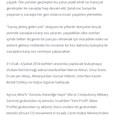
yaşadı. Öte yandan geçmişten bu yana çeşitli etnik ve inançsal
gerekçeler ile savaşlar hep devam etti. Şimdi ise Suriye’de
yaşanan iç savaşta her gün onlarca insan yaşamını yitirmekte.
“Savaş çıkmış giden yok” ütopyası ile yıllardır dünyanın birçok
yerinde savaşlara karşı ses çıkaran, yaşadıkları ülke sınırları
içinde militer dizgenin bir parçası olmamak için mücadele eden ve
askere gitmeyi reddeden bu insanlar bir kez daha bu buluşma ile
savaşlara karşı ses vermeye çalışacaklar.
31 Ocak- 4 Şubat 2014 tarihleri arasında yapılacak buluşmaya;
Vicdani Ret Derneği adına İstanbul’dan Merve Arkun, Onur Erem,
Ercan Jan Aktaş, Almanya’dan Gürsel Yıldırım, İzmir’den Kazim
Birdal Tüfekçi ve Hülya Üçpınar katılacak.
Ayrıca, Mısır‘lı “Zorunlu Askerliğe Hayır“ (No to Compulsory Military
Service) grubundan üç temsilci, İsrail‘den “Yeni Profil” (New
Profile) grubundan üç aktivist, Dürzi vicdani ret grubundan
temsilci (Druze CO movement in Israel), Cenin Kültür Merkezi’nden