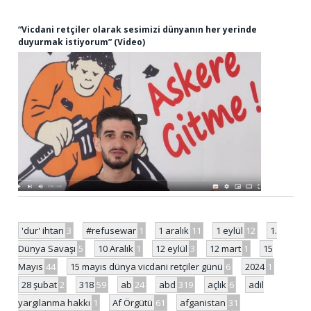
“Vicdani retçiler olarak sesimizi dünyanın her yerinde
duyurmak istiyorum” (Video)
'dur' ihtarı
3
#refusewar
1
1 aralık
11
1 eylül
12
1.
Dünya Savaşı
5
10 Aralık
1
12 eylül
3
12 mart
1
15
Mayıs
44
15 mayıs dünya vicdani retçiler günü
6
2024
1
28 şubat
2
318
59
ab
24
abd
319
açlık
6
adil
yargılanma hakkı
1
Af Örgütü
61
afganistan
31