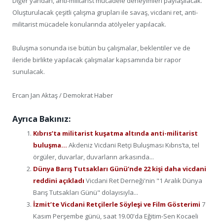
Diğer yandan, anti-militarist mücadele deneyimleri paylaşılacak.
Oluşturulacak çeşitli çalışma grupları ile savaş, vicdani ret, anti-
militarist mücadele konularında atölyeler yapılacak.
Buluşma sonunda ise bütün bu çalışmalar, beklentiler ve de
ileride birlikte yapılacak çalışmalar kapsamında bir rapor
sunulacak.
Ercan Jan Aktaş / Demokrat Haber
Ayrıca Bakınız:
Kıbrıs’ta militarist kuşatma altında anti-militarist
buluşma…
Akdeniz Vicdani Retçi Buluşması Kıbrıs’ta, tel
örgüler, duvarlar, duvarların arkasında...
Dünya Barış Tutsakları Günü’nde 22 kişi daha vicdani
reddini açıkladı
Vicdani Ret Derneği'nin "1 Aralık Dünya
Barış Tutsakları Günü" dolayısıyla...
İzmit’te Vicdani Retçilerle Söyleşi ve Film Gösterimi
7
Kasım Perşembe günü, saat 19.00'da Eğitim-Sen Kocaeli