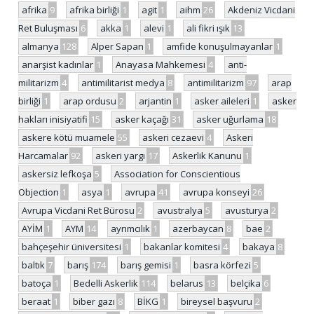
afrika
9
afrika birliği
1
agit
1
aihm
26
Akdeniz Vicdani
Ret Buluşması
6
akka
1
alevi
1
ali fikri ışık
13
almanya
128
Alper Sapan
1
amfide konuşulmayanlar
1
anarşist kadınlar
1
Anayasa Mahkemesi
4
anti-
militarizm
4
antimilitarist medya
8
antimilitarizm
97
arap
birliği
1
arap ordusu
2
arjantin
1
asker aileleri
1
asker
hakları inisiyatifi
15
asker kaçağı
31
asker uğurlama
18
askere kötü muamele
55
askeri cezaevi
4
Askeri
Harcamalar
92
askeri yargı
17
Askerlik Kanunu
1
askersiz lefkoşa
5
Association for Conscientious
Objection
1
asya
1
avrupa
41
avrupa konseyi
26
Avrupa Vicdani Ret Bürosu
2
avustralya
5
avusturya
2
AYİM
1
AYM
14
ayrımcılık
1
azerbaycan
8
bae
2
bahçeşehir üniversitesi
1
bakanlar komitesi
4
bakaya
8
baltık
7
barış
174
barış gemisi
1
basra körfezi
5
batoça
1
Bedelli Askerlik
114
belarus
13
belçika
6
beraat
1
biber gazı
8
BİKG
1
bireysel başvuru
2