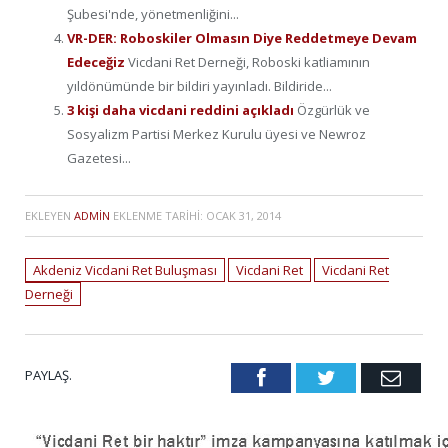
Şubesi'nde, yönetmenliğini...
VR-DER: Roboskiler Olmasın Diye Reddetmeye Devam
Edeceğiz
Vicdani Ret Derneği, Roboski katliamının
yıldönümünde bir bildiri yayınladı. Bildiride...
3 kişi daha vicdani reddini açıkladı
Özgürlük ve
Sosyalizm Partisi Merkez Kurulu üyesi ve Newroz
Gazetesi...
EKLEYEN
ADMIN
EKLENME TARIHI:
OCAK 31, 2014
Akdeniz Vicdani Ret Buluşması
Vicdani Ret
Vicdani Ret
Derneği
PAYLAŞ.
Facebook
Twitter
Emai