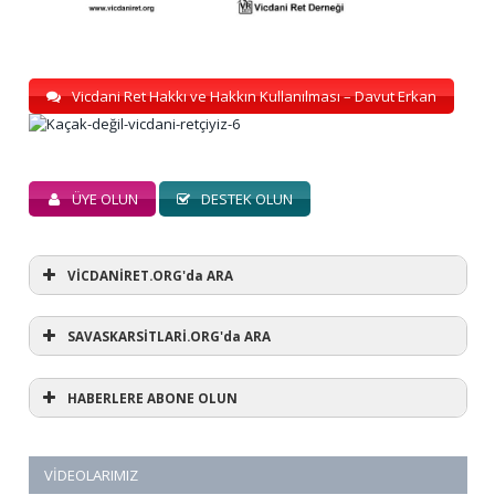
Vicdani Ret Hakkı ve Hakkın Kullanılması – Davut Erkan
ÜYE OLUN
DESTEK OLUN
VİCDANİRET.ORG'da ARA
SAVASKARSİTLARİ.ORG'da ARA
HABERLERE ABONE OLUN
VIDEOLARIMIZ