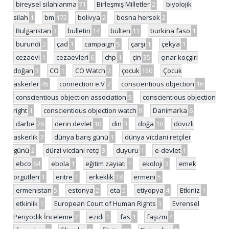
bireysel silahlanma
71
Birleşmiş Milletler
2
biyolojik
silah
1
bm
172
bolivya
2
bosna hersek
2
Bulgaristan
3
bulletin
14
bülten
11
burkina faso
1
burundi
2
çad
1
campaign
5
çarşı
1
çekya
1
cezaevi
1
cezaevleri
6
chp
1
çin
35
çınar koçgiri
doğan
3
CO
1
CO Watch
2
çocuk
150
Çocuk
askerler
45
connection e.V
7
conscientious objection
16
conscientious objection association
5
conscientious objection
right
1
conscientious objection watch
9
Danimarka
6
darbe
76
derin devlet
10
din
3
doğa
10
dövizli
askerlik
7
dünya barış günü
1
dünya vicdani retçiler
günü
2
dürzi vicdani retçi
3
duyuru
1
e-devlet
1
ebco
64
ebola
1
eğitim zayiatı
1
ekoloji
3
emek
örgütleri
1
eritre
1
erkeklik
18
ermeni
5
ermenistan
5
estonya
2
eta
5
etiyopya
4
Etkiniz
1
etkinlik
1
European Court of Human Rights
1
Evrensel
Periyodik İnceleme
2
ezidi
1
fas
1
faşizm
4