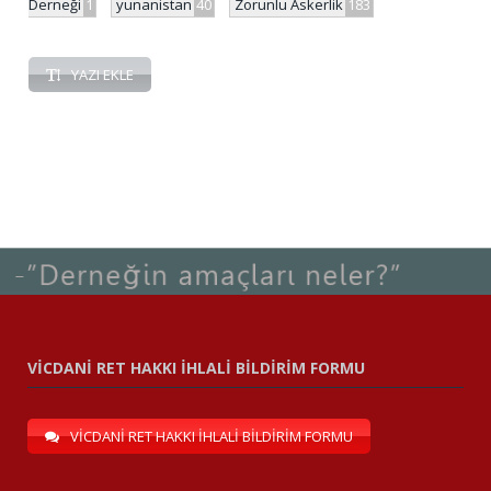
Derneği
1
yunanistan
40
Zorunlu Askerlik
183
YAZI EKLE
VİCDANİ RET HAKKI İHLALİ BİLDİRİM FORMU
VİCDANİ RET HAKKI İHLALİ BİLDİRİM FORMU