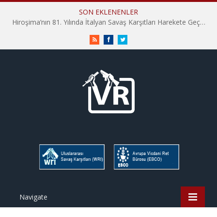
SON EKLENENLER
Hiroşima’nın 81. Yılında İtalyan Savaş Karşıtları Harekete Geçti: “Hatırlamak yeterli değil”
RSS
Facebook
Twitter
Navigate