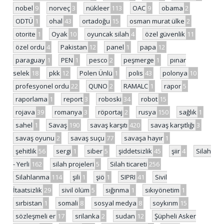
nobel
9
norveç
3
nükleer
113
OAC
9
obama
2
ODTÜ
1
ohal
43
ortadoğu
15
osman murat ülke
2
otorite
1
Oyak
10
oyuncak silah
4
özel güvenlik
11
özel ordu
4
Pakistan
12
panel
1
papa
12
paraguay
1
PEN
1
pesco
2
peşmerge
1
pınar
selek
18
pkk
12
Polen Ünlü
1
polis
43
polonya
10
profesyonel ordu
22
QUNO
2
RAMALC
1
rapor
5
raporlama
1
report
3
roboski
34
robot
15
rojava
39
romanya
3
röportaj
2
rusya
150
sağlık
1
sahel
1
Savaş
190
savaş karşıtı
420
savaş karşıtlığı
3
savaş oyunu
2
savaş suçu
77
savaşa hayır
1
şehitlik
56
sergi
1
siber
5
şiddetsizlik
45
şiir
4
Silah
- Yerli
162
silah projeleri
5
Silah ticareti
256
Silahlanma
114
şili
1
şiö
1
SIPRI
41
Sivil
İtaatsizlik
29
sivil ölüm
5
sığınma
1
sıkıyönetim
1
sırbistan
1
somali
8
sosyal medya
8
soykırım
15
sözleşmeli er
17
srilanka
2
sudan
12
Şüpheli Asker