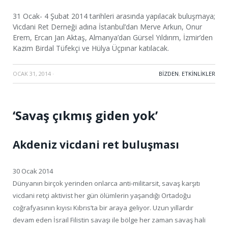
31 Ocak- 4 Şubat 2014 tarihleri arasında yapılacak buluşmaya;
Vicdani Ret Derneği adına İstanbul’dan Merve Arkun, Onur
Erem, Ercan Jan Aktaş, Almanya’dan Gürsel Yıldırım, İzmir’den
Kazim Birdal Tüfekçi ve Hülya Üçpınar katılacak.
OCAK 31, 2014
·
BIZDEN
,
ETKINLIKLER
‘Savaş çıkmış giden yok’
Akdeniz vicdani ret buluşması
30 Ocak 2014
Dünyanın birçok yerinden onlarca anti-militarsit, savaş karşıtı
vicdani retçi aktivist her gün ölümlerin yaşandığı Ortadoğu
coğrafyasının kıyısı Kıbrıs’ta bir araya geliyor. Uzun yıllardır
devam eden İsrail Filistin savaşı ile bölge her zaman savaş hali