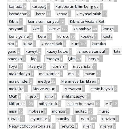
kanada
9
karabağ
4
karaburun bilim kongresi
1
karadeniz
2
katar
11
kenya
1
kimyasal silah
19
Kıbrıs
1
kıbrıs cumhuriyeti
12
Kıbrıs'ta Vicdani Ret
İnisiyatifi
1
kktc
3
kktc-vr
179
kolombiya
48
kongo
1
kontrgerilla
2
kore
49
korucu
30
kosova
1
kosta
rika
1
küba
2
küresel bak
1
Kürt
317
kurtuluş
günü
2
kuveyt
2
kuzey kutbu
4
lambdaistanbul
1
latin
amerika
1
ldp
1
letonya
1
lgbti
40
liberya
1
libya
11
litvanya
6
lübnan
3
macaristan
1
makedonya
1
malakanlar
3
mali
8
mayın
51
mazlumder
2
medya
25
Mehmet Erkin Ekren
1
meksika
1
Merve Arkun
1
Mesarvot
2
metin bayrak
2
MGK
9
mgsb
2
mhp
1
militarizasyon
1
Militarizm
123
milliyetçilik
7
misket bombası
10
MİT
12
mısır
16
mobese
1
monitor
1
mülteci
76
murat
kanatlı
21
myanmar
8
namibya
1
nato
107
nazizm
1
Netiwit Chotiphatphaisal
1
newroz
1
nijer
1
nijerya
8