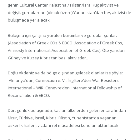
(Jenin Cultural Center Palästina / Filistin/İsrail) üç aktivist ve
değişik guruplardan (olmak üzere) Yunanistan’dan beş aktivist de
buluşmada yer alacak.
Buluşma için çalışma yürüten kurumlar ve guruplar şunlar:
(Association of Greek COs & EBCO, Association of Greek Cos,
Amnesty International, Association of Greek Cos). Öte yandan
Güney ve Kuzey Kıbrıs’tan bazı aktivistler…
Doğu Akdeniz ya da bölge dışından gelecek olanlar ise şöyle:
Almanya’dan, Connection e. V., İngiltere’den War Resisters
International – WIR, Cenevre’den, International Fellowship of
Reconciliation & EBCO.
Dört günlük buluşmada; katılan ülkelerden gelenler tarafından
Mısır, Türkiye, İsrail, Kıbrıs, Filistin, Yunanistan’da yaşanan
askerlik halleri, vicdani ret mücadelesi konuları aktarılacak.