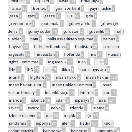
feminizm
2
filipinler
6
filistin
36
Finlandiya
9
fransa
37
frontex
1
garnizon kent
1
gayrimüslim
7
gaza
1
gazi
6
gazze
13
GBT
86
gıda
1
greenpeace
1
guatemala
2
güney afrika
1
güney çin
denizi
3
güney sudan
16
gürcistan
2
güvenlik
35
hafif
silahlar
3
haiti
1
halkı askerlikten soğutma
1
hamas
2
hayvan
20
hidrojen bombası
3
hindistan
12
hirosima-
nagasaki
16
hırvatistan
1
hollanda
5
hrw
31
Human
Rights Committee
1
iç güvenlik
67
ICAN
3
IFOR
2
İHA
41
İHD
29
iklim
7
iltica
1
inan mayıs aru
1
incirlik
6
İngiltere
45
insan hakkı
2
insan hakları
138
insan hakları günü
2
İnsan Hakları Komitesi
2
İnsan
Hakları Konseyi
1
insanlık suçu
10
internet
9
iran
15
irlanda
1
işkence
18
islam
5
ispanya
9
israil
231
İsveç
9
isviçre
10
italya
8
izlanda
3
izleme
4
izleme-dinleme
9
ırak
28
ırkçılık
10
ışid
53
jandarma
1
japonya
37
jitem
1
kadın
101
kadın
vicdani retçiler
2
kamboçya
2
kamerun
1
kampanya
4