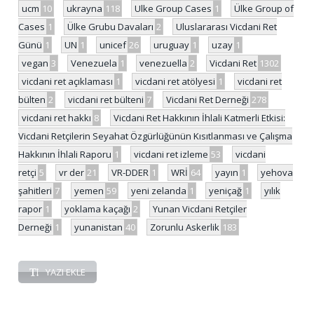
ucm
10
ukrayna
118
Ulke Group Cases
1
Ülke Group of
Cases
1
Ülke Grubu Davaları
2
Uluslararası Vicdani Ret
Günü
1
UN
1
unicef
26
uruguay
1
uzay
1
vegan
3
Venezuela
1
venezuella
2
Vicdani Ret
1302
vicdani ret açıklaması
1
vicdani ret atölyesi
1
vicdani ret
bülten
2
vicdani ret bülteni
7
Vicdani Ret Derneği
278
vicdani ret hakkı
8
Vicdani Ret Hakkının İhlali Katmerli Etkisi:
Vicdani Retçilerin Seyahat Özgürlüğünün Kısıtlanması ve Çalışma
Hakkının İhlali Raporu
1
vicdani ret izleme
53
vicdani
retçi
5
vr der
21
VR-DDER
1
WRİ
64
yayın
1
yehova
şahitleri
7
yemen
59
yeni zelanda
1
yeniçağ
1
yılık
rapor
1
yoklama kaçağı
2
Yunan Vicdani Retçiler
Derneği
1
yunanistan
40
Zorunlu Askerlik
183
YAZI EKLE