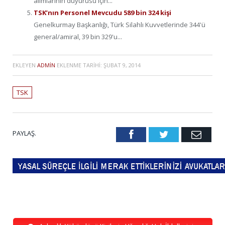
alımlarının duyurusu için...
TSK’nın Personel Mevcudu 589 bin 324 kişi
Genelkurmay Başkanlığı, Türk Silahlı Kuvvetlerinde 344'ü
general/amiral, 39 bin 329'u...
EKLEYEN
ADMIN
EKLENME TARIHI:
ŞUBAT 9, 2014
TSK
PAYLAŞ.
Facebook
Twitter
Emai