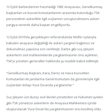
12 Eylül darbecilerinin hazırladığı 1982 Anayasası, Genelkurmay
başkanları ve kuvvet komutanlarının arasında bulunduğu TSK
personelinin askerlikle ilgili suçlarının soruşturulmasını askeri
yargıya vererek daha baştan engelliyordu.
12 Eylül 2010’da gerçekleşen referandumda %58’in oylarıyla
kabulen anayasa değişikliği ile askeri yargının bağımsız ve
dokunulmaz yapısına son verilmişti. Darbe gibi suç işleyen
askerlerin sivil mahkemelerde yargılanmasının önü açılırken,
TSK’yı yöneten generaller hakkında şu madde kabul edilmişti:
“Genelkurmay Başkanı, Kara, Deniz ve Hava Kuvvetleri
Komutanları ile Jandarma Genel Komutanı da görevleriyle ilgili
suçlardan dolayı Yüce Divanda yargılanırlar.”
Suç işleyen üst düzey sivil devlet yöneticileri ve hükümet üyeleri
gibi TSK yöneticisi askerlerin de Anayasa Mahkemesi içinde
oluşturulacak Yüce Divan’da yargılanmasının önü kesilmiş oldu.