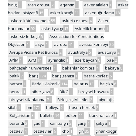
birliği
1
arap ordusu
2
arjantin
1
asker aileleri
1
asker
hakları inisiyatifi
15
asker kaçağı
31
asker uğurlama
18
askere kötü muamele
55
askeri cezaevi
4
Askeri
Harcamalar
92
askeri yargı
17
Askerlik Kanunu
1
askersiz lefkoşa
5
Association for Conscientious
Objection
1
asya
1
avrupa
41
avrupa konseyi
26
Avrupa Vicdani Ret Bürosu
2
avustralya
5
avusturya
2
AYİM
1
AYM
14
ayrımcılık
1
azerbaycan
8
bae
2
bahçeşehir üniversitesi
1
bakanlar komitesi
4
bakaya
8
baltık
7
barış
174
barış gemisi
1
basra körfezi
5
batoça
1
Bedelli Askerlik
114
belarus
13
belçika
6
beraat
1
biber gazı
8
BİKG
1
bireysel başvuru
2
bireysel silahlanma
71
Birleşmiş Milletler
2
biyolojik
silah
1
bm
172
bolivya
2
bosna hersek
2
Bulgaristan
3
bulletin
14
bülten
11
burkina faso
1
burundi
2
çad
1
campaign
5
çarşı
1
çekya
1
cezaevi
1
cezaevleri
6
chp
1
çin
35
çınar koçgiri