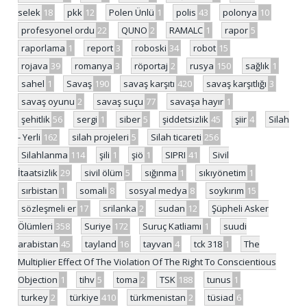
selek
18
pkk
12
Polen Ünlü
1
polis
43
polonya
10
profesyonel ordu
22
QUNO
2
RAMALC
1
rapor
5
raporlama
1
report
3
roboski
34
robot
15
rojava
39
romanya
3
röportaj
2
rusya
150
sağlık
1
sahel
1
Savaş
190
savaş karşıtı
420
savaş karşıtlığı
3
savaş oyunu
2
savaş suçu
77
savaşa hayır
1
şehitlik
56
sergi
1
siber
5
şiddetsizlik
45
şiir
4
Silah
- Yerli
162
silah projeleri
5
Silah ticareti
256
Silahlanma
114
şili
1
şiö
1
SIPRI
41
Sivil
İtaatsizlik
29
sivil ölüm
5
sığınma
1
sıkıyönetim
1
sırbistan
1
somali
8
sosyal medya
8
soykırım
15
sözleşmeli er
17
srilanka
2
sudan
12
Şüpheli Asker
Ölümleri
358
Suriye
172
Suruç Katliamı
1
suudi
arabistan
45
tayland
16
tayvan
4
tck 318
1
The
Multiplier Effect Of The Violation Of The Right To Conscientious
Objection
1
tihv
5
toma
2
TSK
188
tunus
1
turkey
2
türkiye
410
türkmenistan
2
tüsiad
6