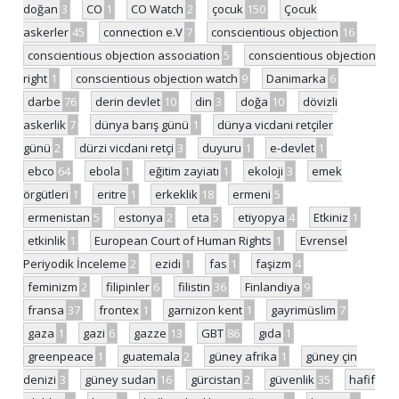
doğan
3
CO
1
CO Watch
2
çocuk
150
Çocuk
askerler
45
connection e.V
7
conscientious objection
16
conscientious objection association
5
conscientious objection
right
1
conscientious objection watch
9
Danimarka
6
darbe
76
derin devlet
10
din
3
doğa
10
dövizli
askerlik
7
dünya barış günü
1
dünya vicdani retçiler
günü
2
dürzi vicdani retçi
3
duyuru
1
e-devlet
1
ebco
64
ebola
1
eğitim zayiatı
1
ekoloji
3
emek
örgütleri
1
eritre
1
erkeklik
18
ermeni
5
ermenistan
5
estonya
2
eta
5
etiyopya
4
Etkiniz
1
etkinlik
1
European Court of Human Rights
1
Evrensel
Periyodik İnceleme
2
ezidi
1
fas
1
faşizm
4
feminizm
2
filipinler
6
filistin
36
Finlandiya
9
fransa
37
frontex
1
garnizon kent
1
gayrimüslim
7
gaza
1
gazi
6
gazze
13
GBT
86
gıda
1
greenpeace
1
guatemala
2
güney afrika
1
güney çin
denizi
3
güney sudan
16
gürcistan
2
güvenlik
35
hafif