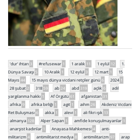
'dur' ihtarı
3
#refusewar
1
1 aralık
11
1 eylül
12
1.
Dünya Savaşı
5
10 Aralık
1
12 eylül
3
12 mart
1
15
Mayıs
44
15 mayıs dünya vicdani retçiler günü
6
2024
1
28 şubat
2
318
59
ab
24
abd
319
açlık
6
adil
yargılanma hakkı
1
Af Örgütü
61
afganistan
31
afrika
9
afrika birliği
1
agit
1
aihm
26
Akdeniz Vicdani
Ret Buluşması
6
akka
1
alevi
1
ali fikri ışık
13
almanya
128
Alper Sapan
1
amfide konuşulmayanlar
1
anarşist kadınlar
1
Anayasa Mahkemesi
4
anti-
militarizm
4
antimilitarist medya
8
antimilitarizm
97
arap