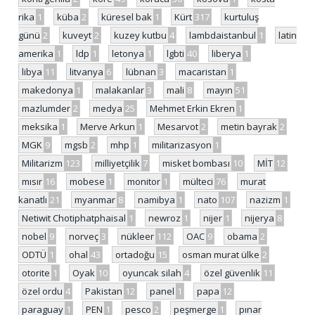
rika
1
küba
2
küresel bak
1
Kürt
317
kurtuluş
günü
2
kuveyt
2
kuzey kutbu
4
lambdaistanbul
1
latin
amerika
1
ldp
1
letonya
1
lgbti
40
liberya
1
libya
11
litvanya
6
lübnan
3
macaristan
1
makedonya
1
malakanlar
3
mali
8
mayın
51
mazlumder
2
medya
25
Mehmet Erkin Ekren
1
meksika
1
Merve Arkun
1
Mesarvot
2
metin bayrak
2
MGK
9
mgsb
2
mhp
1
militarizasyon
1
Militarizm
123
milliyetçilik
7
misket bombası
10
MİT
12
mısır
16
mobese
1
monitor
1
mülteci
76
murat
kanatlı
21
myanmar
8
namibya
1
nato
107
nazizm
1
Netiwit Chotiphatphaisal
1
newroz
1
nijer
1
nijerya
8
nobel
9
norveç
3
nükleer
112
OAC
9
obama
2
ODTÜ
1
ohal
43
ortadoğu
15
osman murat ülke
2
otorite
1
Oyak
10
oyuncak silah
4
özel güvenlik
11
özel ordu
4
Pakistan
12
panel
1
papa
12
paraguay
1
PEN
1
pesco
2
peşmerge
1
pınar