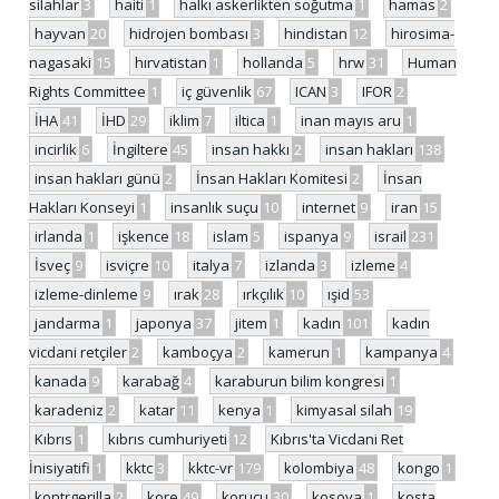
silahlar
3
haiti
1
halkı askerlikten soğutma
1
hamas
2
hayvan
20
hidrojen bombası
3
hindistan
12
hirosima-
nagasaki
15
hırvatistan
1
hollanda
5
hrw
31
Human
Rights Committee
1
iç güvenlik
67
ICAN
3
IFOR
2
İHA
41
İHD
29
iklim
7
iltica
1
inan mayıs aru
1
incirlik
6
İngiltere
45
insan hakkı
2
insan hakları
138
insan hakları günü
2
İnsan Hakları Komitesi
2
İnsan
Hakları Konseyi
1
insanlık suçu
10
internet
9
iran
15
irlanda
1
işkence
18
islam
5
ispanya
9
israil
231
İsveç
9
isviçre
10
italya
7
izlanda
3
izleme
4
izleme-dinleme
9
ırak
28
ırkçılık
10
ışid
53
jandarma
1
japonya
37
jitem
1
kadın
101
kadın
vicdani retçiler
2
kamboçya
2
kamerun
1
kampanya
4
kanada
9
karabağ
4
karaburun bilim kongresi
1
karadeniz
2
katar
11
kenya
1
kimyasal silah
19
Kıbrıs
1
kıbrıs cumhuriyeti
12
Kıbrıs'ta Vicdani Ret
İnisiyatifi
1
kktc
3
kktc-vr
179
kolombiya
48
kongo
1
kontrgerilla
2
kore
49
korucu
30
kosova
1
kosta