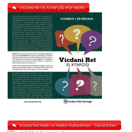
VİCDANİ RET EL KİTAPÇIĞI (PDF İNDİR)
Vicdani Ret Hakkı ve Hakkın Kullanılması – Davut Erkan