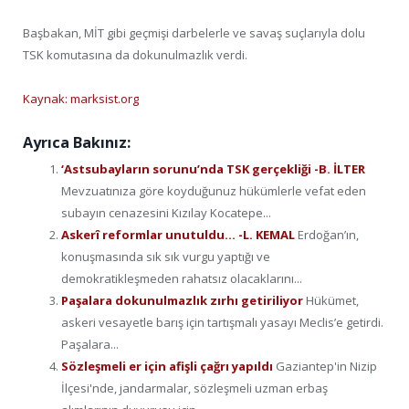
Başbakan, MİT gibi geçmişi darbelerle ve savaş suçlarıyla dolu
TSK komutasına da dokunulmazlık verdi.
Kaynak: marksist.org
Ayrıca Bakınız:
‘Astsubayların sorunu’nda TSK gerçekliği -B. İLTER
Mevzuatınıza göre koyduğunuz hükümlerle vefat eden
subayın cenazesini Kızılay Kocatepe...
Askerî reformlar unutuldu… -L. KEMAL
Erdoğan’ın,
konuşmasında sık sık vurgu yaptığı ve
demokratikleşmeden rahatsız olacaklarını...
Paşalara dokunulmazlık zırhı getiriliyor
Hükümet,
askeri vesayetle barış için tartışmalı yasayı Meclis’e getirdi.
Paşalara...
Sözleşmeli er için afişli çağrı yapıldı
Gaziantep'in Nizip
İlçesi'nde, jandarmalar, sözleşmeli uzman erbaş