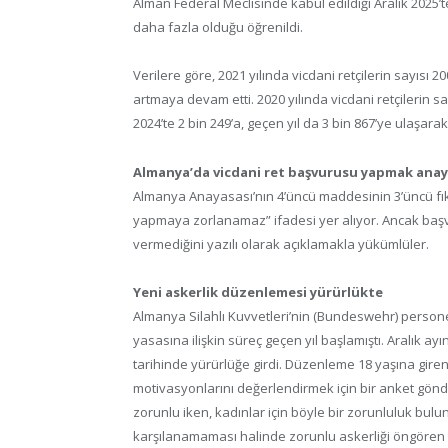
Alman Federal Meclisinde kabul edildiği Aralık 2025’
daha fazla olduğu öğrenildi.
Verilere göre, 2021 yılında vicdani retçilerin sayısı 
artmaya devam etti. 2020 yılında vicdani retçilerin say
2024’te 2 bin 249’a, geçen yıl da 3 bin 867’ye ulaşarak
Almanya’da vicdani ret başvurusu yapmak anay
Almanya Anayasası’nın 4’üncü maddesinin 3’üncü fıkra
yapmaya zorlanamaz” ifadesi yer alıyor. Ancak başvu
vermediğini yazılı olarak açıklamakla yükümlüler.
Yeni askerlik düzenlemesi yürürlükte
Almanya Silahlı Kuvvetleri’nin (Bundeswehr) personel 
yasasına ilişkin süreç geçen yıl başlamıştı. Aralık 
tarihinde yürürlüğe girdi. Düzenleme 18 yaşına gire
motivasyonlarını değerlendirmek için bir anket gönd
zorunlu iken, kadınlar için böyle bir zorunluluk bul
karşılanamaması halinde zorunlu askerliği öngören 