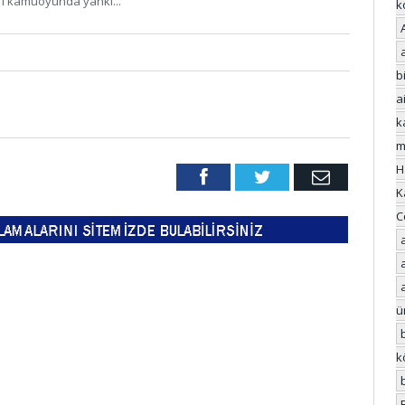
rı kamuoyunda yankı...
k
bi
a
k
m
H
Facebook
Twitter
Email
K
C
ü
k