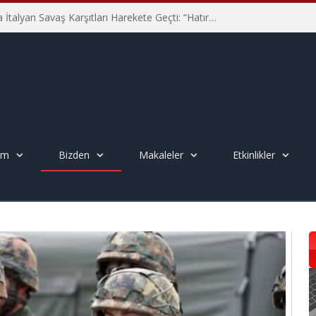
Hiroşima’nın 81. Yılında İtalyan Savaş Karşıtları Harekete Geçti: “Hatırlamak yeterli değil”
em
Bizden
Makaleler
Etkinlikler