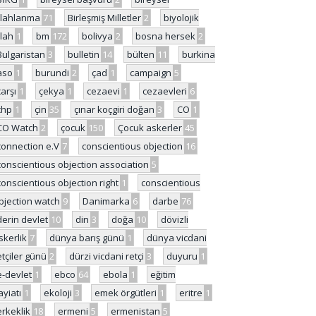
ilahlanma
71
Birleşmiş Milletler
2
biyolojik
ilah
1
bm
172
bolivya
2
bosna hersek
2
Bulgaristan
3
bulletin
14
bülten
11
burkina
aso
1
burundi
2
çad
1
campaign
5
çarşı
1
çekya
1
cezaevi
1
cezaevleri
6
chp
1
çin
35
çınar koçgiri doğan
3
CO
1
CO Watch
2
çocuk
150
Çocuk askerler
45
connection e.V
7
conscientious objection
16
conscientious objection association
5
conscientious objection right
1
conscientious
bjection watch
9
Danimarka
6
darbe
76
derin devlet
10
din
3
doğa
10
dövizli
skerlik
7
dünya barış günü
1
dünya vicdani
etçiler günü
2
dürzi vicdani retçi
3
duyuru
1
e-devlet
1
ebco
64
ebola
1
eğitim
ayiatı
1
ekoloji
3
emek örgütleri
1
eritre
1
erkeklik
18
ermeni
5
ermenistan
5