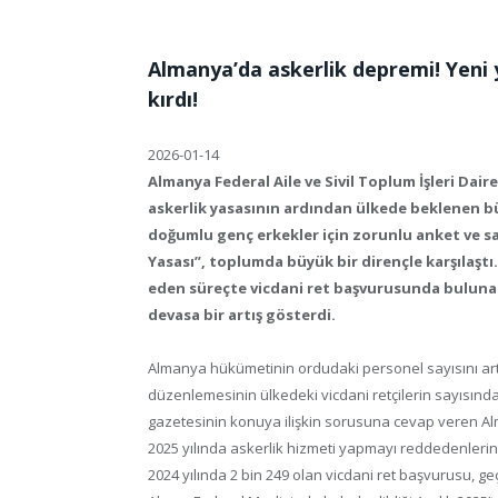
Almanya’da askerlik depremi! Yeni y
kırdı!
2026-01-14
Almanya Federal Aile ve Sivil Toplum İşleri Daire
askerlik yasasının ardından ülkede beklenen büy
doğumlu genç erkekler için zorunlu anket ve sa
Yasası”, toplumda büyük bir dirençle karşılaştı
eden süreçte vicdani ret başvurusunda bulunanl
devasa bir artış gösterdi.
Almanya hükümetinin ordudaki personel sayısını artı
düzenlemesinin ülkedeki vicdani retçilerin sayısınd
gazetesinin konuya ilişkin sorusuna cevap veren Alman
2025 yılında askerlik hizmeti yapmayı reddedenlerin o
2024 yılında 2 bin 249 olan vicdani ret başvurusu, geç