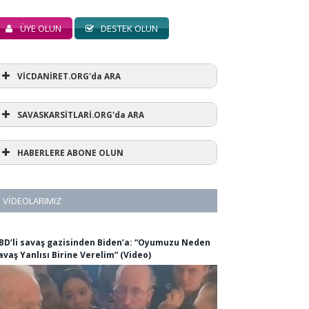
ÜYE OLUN
DESTEK OLUN
VİCDANİRET.ORG'da ARA
SAVASKARSİTLARİ.ORG'da ARA
HABERLERE ABONE OLUN
VIDEOLARIMIZ
BD’li savaş gazisinden Biden’a: “Oyumuzu Neden
avaş Yanlısı Birine Verelim” (Video)