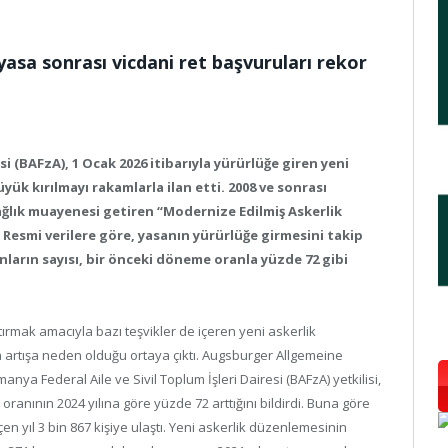
asa sonrası vicdani ret başvuruları rekor
si (BAFzA), 1 Ocak 2026 itibarıyla yürürlüğe giren yeni
ük kırılmayı rakamlarla ilan etti. 2008 ve sonrası
ğlık muayenesi getiren “Modernize Edilmiş Askerlik
. Resmi verilere göre, yasanın yürürlüğe girmesini takip
arın sayısı, bir önceki döneme oranla yüzde 72 gibi
rmak amacıyla bazı teşvikler de içeren yeni askerlik
a artışa neden olduğu ortaya çıktı. Augsburger Allgemeine
ya Federal Aile ve Sivil Toplum İşleri Dairesi (BAFzA) yetkilisi,
ranının 2024 yılına göre yüzde 72 arttığını bildirdi. Buna göre
en yıl 3 bin 867 kişiye ulaştı. Yeni askerlik düzenlemesinin