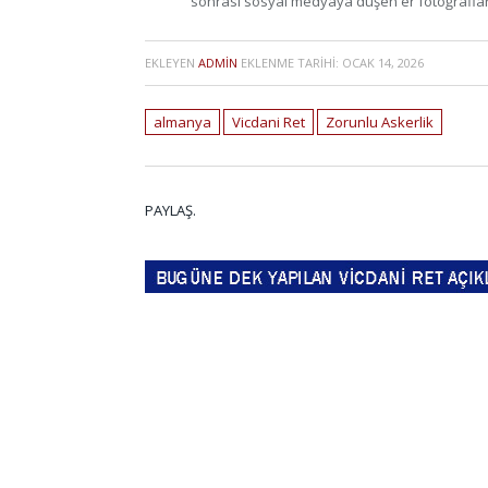
sonrası sosyal medyaya düşen er fotoğrafla
EKLEYEN
ADMIN
EKLENME TARIHI:
OCAK 14, 2026
almanya
Vicdani Ret
Zorunlu Askerlik
PAYLAŞ.