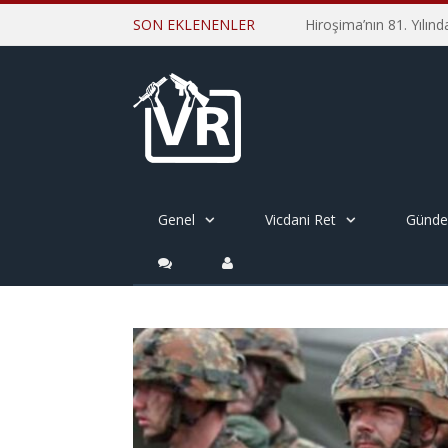
SON EKLENENLER
Genel
Vicdani Ret
Günd