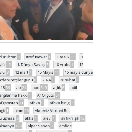
'dur' ihtarı
3
#refusewar
1
1 aralık
11
1
ylül
12
1. Dünya Savaşı
5
10 Aralık
1
12
ylül
3
12 mart
1
15 Mayıs
44
15 mayıs dünya
icdani retçiler günü
6
2024
1
28 şubat
2
318
59
ab
24
abd
319
açlık
6
adil
argılanma hakkı
1
Af Örgütü
61
afganistan
31
afrika
9
afrika birliği
1
agit
1
aihm
26
Akdeniz Vicdani Ret
uluşması
6
akka
1
alevi
1
ali fikri ışık
13
almanya
128
Alper Sapan
1
amfide