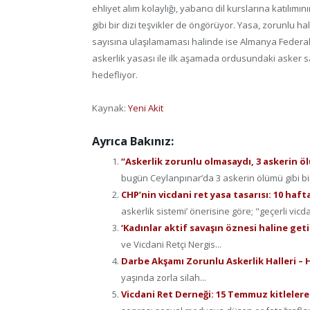
ehliyet alım kolaylığı, yabancı dil kurslarına katılımın
gibi bir dizi teşvikler de öngörüyor. Yasa, zorunlu h
sayısına ulaşılamaması halinde ise Almanya Federal 
askerlik yasası ile ilk aşamada ordusundaki asker s
hedefliyor.
Kaynak:
Yeni Akit
Ayrıca Bakınız:
“Askerlik zorunlu olmasaydı, 3 askerin
bugün Ceylanpınar’da 3 askerin ölümü gibi bir
CHP’nin vicdani ret yasa tasarısı: 10 haf
askerlik sistemi’ önerisine göre; "geçerli vicd
‘Kadınlar aktif savaşın öznesi haline getir
ve Vicdani Retçi Nergis...
Darbe Akşamı Zorunlu Askerlik Halleri – 
yaşında zorla silah...
Vicdani Ret Derneği: 15 Temmuz kitleler