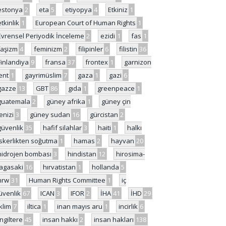
estonya
2
eta
5
etiyopya
4
Etkiniz
1
etkinlik
1
European Court of Human Rights
1
Evrensel Periyodik İnceleme
2
ezidi
1
fas
1
faşizm
4
feminizm
2
filipinler
6
filistin
36
Finlandiya
9
fransa
37
frontex
1
garnizon
ent
1
gayrimüslim
7
gaza
1
gazi
6
gazze
13
GBT
86
gıda
1
greenpeace
1
guatemala
2
güney afrika
1
güney çin
enizi
3
güney sudan
16
gürcistan
2
güvenlik
35
hafif silahlar
3
haiti
1
halkı
skerlikten soğutma
1
hamas
2
hayvan
20
hidrojen bombası
3
hindistan
12
hirosima-
agasaki
16
hırvatistan
1
hollanda
5
hrw
31
Human Rights Committee
1
iç
üvenlik
67
ICAN
3
IFOR
2
İHA
41
İHD
29
iklim
7
iltica
1
inan mayıs aru
1
incirlik
6
İngiltere
45
insan hakkı
2
insan hakları
138