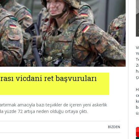
V
Y
T
Z
h
ası vicdani ret başvuruları
ç
H
c
k
tırmak amacıyla bazı teşvikler de içeren yeni askerlik
b
da yüzde 72 artışa neden olduğu ortaya çıktı.
ü
BIZDEN