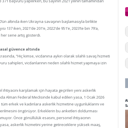
te 371 başvuru yapılırken, bu sayının 2021 yılının tamamından
200’ün altında iken Ukrayna savaşının başlamasıyla birlikte
ısı 137 iken, 2021’de 201’e, 2022’de 951’e, 2023’te bin 79’a,
 her sene artış gösterdi.
asal güvence altında
sında, “Hiç kimse, vicdanına aykırı olarak silahlı savaş hizmeti
ru sahipleri, vicdanlarının neden silahlı hizmet yapmaya izin
ihtiyacını karşılamak için hayata geçirilen yeni askerlik
ayında Alman Federal Meclisinde kabul edilen yasa, 1 Ocak 2026
A
n tüm erkek ve kadınlara askerlik hizmetine uygunluklarını ve
S
erilmesini öngörüyor. Erkeklerin bu anketleri doldurması
unmuyor. Önce gönüllülük esasını, personel ihtiyacının
yasa, askerlik hizmetini yerine getireceklere yüksek maaş,