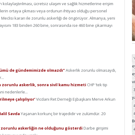
ın kolaylaştırılması, ücretsiz ulaşım ve sağlık hizmetlerine erişim
allerin ortaya çıkması veya ordunun ihtiyacı olduğu personel
Meclisi kararı ile zorunlu askerliği de öngörüyor. Almanya, yeni
ayısını 183 binden 260 bine, sonrasında ise 460 bine çıkarmayı
e
 ölümü de gündemimizde olmazdı”
Askerlik zorunlu olmasaydı,
e
...
v
ta zorunlu askerlik, sonra sivil kamu hizmeti
CHP ‘tek tip
ani nedenlerle...
y
ilmeye çalışılıyor’
Vicdani Ret Derneği Eşbaşkanı Merve Arkun
Halil Savda
Yaşanan korkunç bir trajedidir ve zulümdür. 20
B
e zorunlu askerliğin ne olduğunu gösterdi
Darbe girişimi