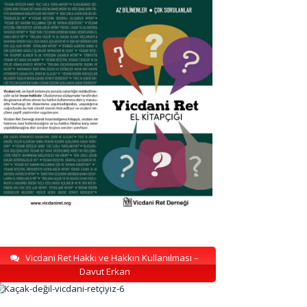
Vicdani Ret Hakkı ve Hakkın Kullanılması –
Davut Erkan