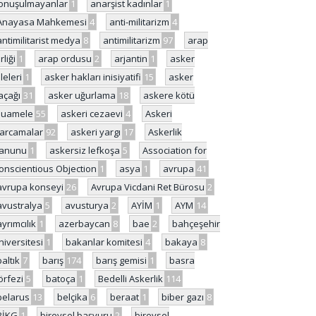
onuşulmayanlar
1
anarşist kadınlar
1
Anayasa Mahkemesi
4
anti-militarizm
4
antimilitarist medya
8
antimilitarizm
97
arap
rliği
1
arap ordusu
2
arjantin
1
asker
ileleri
1
asker hakları inisiyatifi
15
asker
açağı
31
asker uğurlama
18
askere kötü
uamele
55
askeri cezaevi
4
Askeri
arcamalar
92
askeri yargı
17
Askerlik
anunu
1
askersiz lefkoşa
5
Association for
onscientious Objection
1
asya
1
avrupa
41
avrupa konseyi
26
Avrupa Vicdani Ret Bürosu
2
avustralya
5
avusturya
2
AYİM
1
AYM
14
ayrımcılık
1
azerbaycan
8
bae
2
bahçeşehir
niversitesi
1
bakanlar komitesi
4
bakaya
8
baltık
7
barış
174
barış gemisi
1
basra
örfezi
5
batoça
1
Bedelli Askerlik
114
belarus
13
belçika
6
beraat
1
biber gazı
8
BİKG
1
bireysel başvuru
2
bireysel