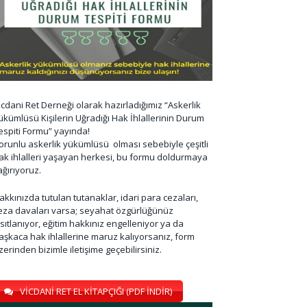
icdani Ret Derneği olarak hazırladığımız “Askerlik
ükümlüsü Kişilerin Uğradığı Hak İhlallerinin Durum
espiti Formu” yayında!
orunlu askerlik yükümlüsü olması sebebiyle çeşitli
ak ihlalleri yaşayan herkesi, bu formu doldurmaya
ağırıyoruz.
akkınızda tutulan tutanaklar, idari para cezaları,
eza davaları varsa; seyahat özgürlüğünüz
ısıtlanıyor, eğitim hakkınız engelleniyor ya da
aşkaca hak ihlallerine maruz kalıyorsanız, form
zerinden bizimle iletişime geçebilirsiniz.
VİCDANİ RET EL KİTAPÇIĞI (PDF İNDİR)