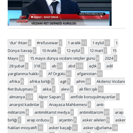
'dur' ihtarı
3
#refusewar
1
1 aralık
11
1 eylül
12
1.
Dünya Savaşı
5
10 Aralık
1
12 eylül
3
12 mart
1
15
Mayıs
44
15 mayıs dünya vicdani retçiler günü
6
2024
1
28 şubat
2
318
59
ab
24
abd
319
açlık
6
adil
yargılanma hakkı
1
Af Örgütü
61
afganistan
31
afrika
9
afrika birliği
1
agit
1
aihm
26
Akdeniz Vicdani
Ret Buluşması
6
akka
1
alevi
1
ali fikri ışık
13
almanya
128
Alper Sapan
1
amfide konuşulmayanlar
1
anarşist kadınlar
1
Anayasa Mahkemesi
4
anti-
militarizm
4
antimilitarist medya
8
antimilitarizm
97
arap
birliği
1
arap ordusu
2
arjantin
1
asker aileleri
1
asker
hakları inisiyatifi
15
asker kaçağı
31
asker uğurlama
18