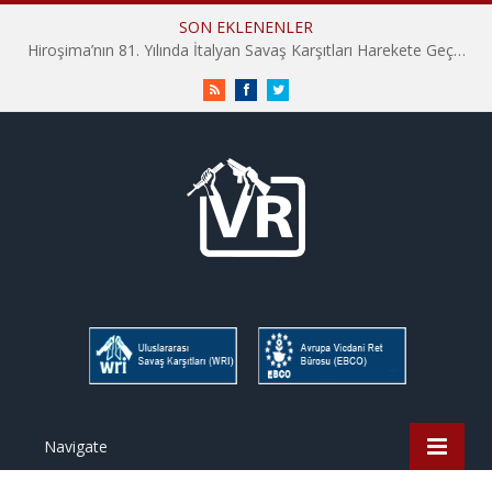
SON EKLENENLER
Hiroşima’nın 81. Yılında İtalyan Savaş Karşıtları Harekete Geçti: “Hatırlamak yeterli değil”
RSS
Facebook
Twitter
Navigate