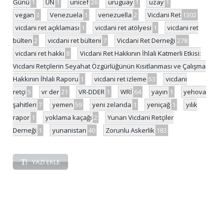
Günü
1
UN
1
unicef
26
uruguay
1
uzay
1
vegan
3
Venezuela
1
venezuella
2
Vicdani Ret
1302
vicdani ret açıklaması
1
vicdani ret atölyesi
1
vicdani ret
bülten
2
vicdani ret bülteni
7
Vicdani Ret Derneği
278
vicdani ret hakkı
8
Vicdani Ret Hakkının İhlali Katmerli Etkisi:
Vicdani Retçilerin Seyahat Özgürlüğünün Kısıtlanması ve Çalışma
Hakkının İhlali Raporu
1
vicdani ret izleme
53
vicdani
retçi
5
vr der
21
VR-DDER
1
WRİ
64
yayın
1
yehova
şahitleri
7
yemen
59
yeni zelanda
1
yeniçağ
1
yılık
rapor
1
yoklama kaçağı
2
Yunan Vicdani Retçiler
Derneği
1
yunanistan
40
Zorunlu Askerlik
183
YAZI EKLE