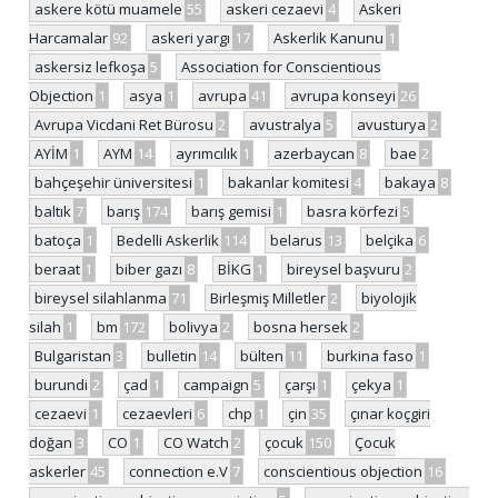
askere kötü muamele
55
askeri cezaevi
4
Askeri
Harcamalar
92
askeri yargı
17
Askerlik Kanunu
1
askersiz lefkoşa
5
Association for Conscientious
Objection
1
asya
1
avrupa
41
avrupa konseyi
26
Avrupa Vicdani Ret Bürosu
2
avustralya
5
avusturya
2
AYİM
1
AYM
14
ayrımcılık
1
azerbaycan
8
bae
2
bahçeşehir üniversitesi
1
bakanlar komitesi
4
bakaya
8
baltık
7
barış
174
barış gemisi
1
basra körfezi
5
batoça
1
Bedelli Askerlik
114
belarus
13
belçika
6
beraat
1
biber gazı
8
BİKG
1
bireysel başvuru
2
bireysel silahlanma
71
Birleşmiş Milletler
2
biyolojik
silah
1
bm
172
bolivya
2
bosna hersek
2
Bulgaristan
3
bulletin
14
bülten
11
burkina faso
1
burundi
2
çad
1
campaign
5
çarşı
1
çekya
1
cezaevi
1
cezaevleri
6
chp
1
çin
35
çınar koçgiri
doğan
3
CO
1
CO Watch
2
çocuk
150
Çocuk
askerler
45
connection e.V
7
conscientious objection
16