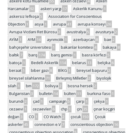
askere kötü muamele
55
askeri cezaevi
4
Askeri
Harcamalar
92
askeri yargı
17
Askerlik Kanunu
1
askersiz lefkoşa
5
Association for Conscientious
Objection
1
asya
1
avrupa
41
avrupa konseyi
26
Avrupa Vicdani Ret Bürosu
2
avustralya
5
avusturya
2
AYİM
1
AYM
14
ayrımcılık
1
azerbaycan
8
bae
2
bahçeşehir üniversitesi
1
bakanlar komitesi
4
bakaya
8
baltık
7
barış
174
barış gemisi
1
basra körfezi
5
batoça
1
Bedelli Askerlik
114
belarus
13
belçika
6
beraat
1
biber gazı
8
BİKG
1
bireysel başvuru
2
bireysel silahlanma
71
Birleşmiş Milletler
2
biyolojik
silah
1
bm
172
bolivya
2
bosna hersek
2
Bulgaristan
3
bulletin
14
bülten
11
burkina faso
1
burundi
2
çad
1
campaign
5
çarşı
1
çekya
1
cezaevi
1
cezaevleri
6
chp
1
çin
35
çınar koçgiri
doğan
3
CO
1
CO Watch
2
çocuk
150
Çocuk
askerler
45
connection e.V
7
conscientious objection
16
conscientious objection association
5
conscientious objection