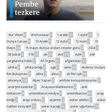
'dur' ihtarı
3
#refusewar
1
1 aralık
11
1 eylül
12
1.
Dünya Savaşı
5
10 Aralık
1
12 eylül
3
12 mart
1
15
Mayıs
44
15 mayıs dünya vicdani retçiler günü
6
2024
1
28 şubat
2
318
59
ab
24
abd
319
açlık
6
adil
yargılanma hakkı
1
Af Örgütü
61
afganistan
31
afrika
9
afrika birliği
1
agit
1
aihm
26
Akdeniz Vicdani
Ret Buluşması
6
akka
1
alevi
1
ali fikri ışık
13
almanya
128
Alper Sapan
1
amfide konuşulmayanlar
1
anarşist kadınlar
1
Anayasa Mahkemesi
4
anti-
militarizm
4
antimilitarist medya
8
antimilitarizm
97
arap
birliği
1
arap ordusu
2
arjantin
1
asker aileleri
1
asker
hakları inisiyatifi
15
asker kaçağı
31
asker uğurlama
18