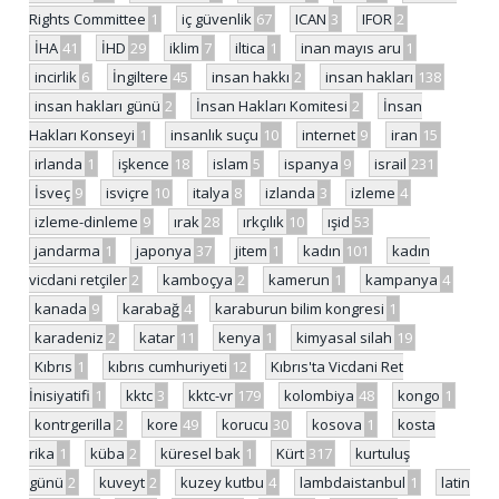
Rights Committee
1
iç güvenlik
67
ICAN
3
IFOR
2
İHA
41
İHD
29
iklim
7
iltica
1
inan mayıs aru
1
incirlik
6
İngiltere
45
insan hakkı
2
insan hakları
138
insan hakları günü
2
İnsan Hakları Komitesi
2
İnsan
Hakları Konseyi
1
insanlık suçu
10
internet
9
iran
15
irlanda
1
işkence
18
islam
5
ispanya
9
israil
231
İsveç
9
isviçre
10
italya
8
izlanda
3
izleme
4
izleme-dinleme
9
ırak
28
ırkçılık
10
ışid
53
jandarma
1
japonya
37
jitem
1
kadın
101
kadın
vicdani retçiler
2
kamboçya
2
kamerun
1
kampanya
4
kanada
9
karabağ
4
karaburun bilim kongresi
1
karadeniz
2
katar
11
kenya
1
kimyasal silah
19
Kıbrıs
1
kıbrıs cumhuriyeti
12
Kıbrıs'ta Vicdani Ret
İnisiyatifi
1
kktc
3
kktc-vr
179
kolombiya
48
kongo
1
kontrgerilla
2
kore
49
korucu
30
kosova
1
kosta
rika
1
küba
2
küresel bak
1
Kürt
317
kurtuluş
günü
2
kuveyt
2
kuzey kutbu
4
lambdaistanbul
1
latin