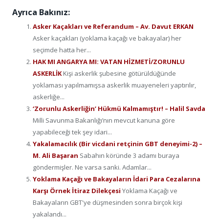
Ayrıca Bakınız:
Asker Kaçakları ve Referandum – Av. Davut ERKAN
Asker kaçakları (yoklama kaçağı ve bakayalar) her
seçimde hatta her...
HAK MI ANGARYA MI: VATAN HİZMETİ/ZORUNLU
ASKERLİK
Kişi askerlik şubesine götürüldüğünde
yoklaması yapılmamışsa askerlik muayeneleri yaptırılır,
askerliğe...
‘Zorunlu Askerliğin’ Hükmü Kalmamıştır! – Halil Savda
Milli Savunma Bakanlığı’nın mevcut kanuna göre
yapabileceği tek şey idari...
Yakalamacılık (Bir vicdani retçinin GBT deneyimi-2) –
M. Ali Başaran
Sabahın köründe 3 adamı buraya
göndermişler. Ne varsa sanki. Adamlar...
Yoklama Kaçağı ve Bakayaların İdari Para Cezalarına
Karşı Örnek İtiraz Dilekçesi
Yoklama Kaçağı ve
Bakayaların GBT'ye düşmesinden sonra birçok kişi
yakalandı...