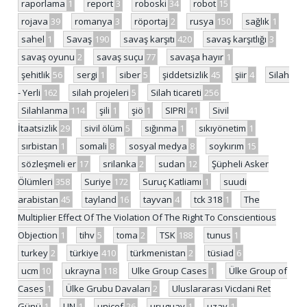
raporlama
1
report
3
roboski
34
robot
15
rojava
39
romanya
3
röportaj
2
rusya
150
sağlık
1
sahel
1
Savaş
190
savaş karşıtı
420
savaş karşıtlığı
3
savaş oyunu
2
savaş suçu
77
savaşa hayır
1
şehitlik
56
sergi
1
siber
5
şiddetsizlik
45
şiir
4
Silah
- Yerli
162
silah projeleri
5
Silah ticareti
256
Silahlanma
114
şili
1
şiö
1
SIPRI
41
Sivil
İtaatsizlik
29
sivil ölüm
5
sığınma
1
sıkıyönetim
1
sırbistan
1
somali
8
sosyal medya
8
soykırım
15
sözleşmeli er
17
srilanka
2
sudan
12
Şüpheli Asker
Ölümleri
358
Suriye
172
Suruç Katliamı
1
suudi
arabistan
45
tayland
16
tayvan
4
tck 318
1
The
Multiplier Effect Of The Violation Of The Right To Conscientious
Objection
1
tihv
5
toma
2
TSK
188
tunus
1
turkey
2
türkiye
410
türkmenistan
2
tüsiad
6
ucm
10
ukrayna
118
Ulke Group Cases
1
Ülke Group of
Cases
1
Ülke Grubu Davaları
2
Uluslararası Vicdani Ret
Günü
1
UN
1
unicef
26
uruguay
1
uzay
1