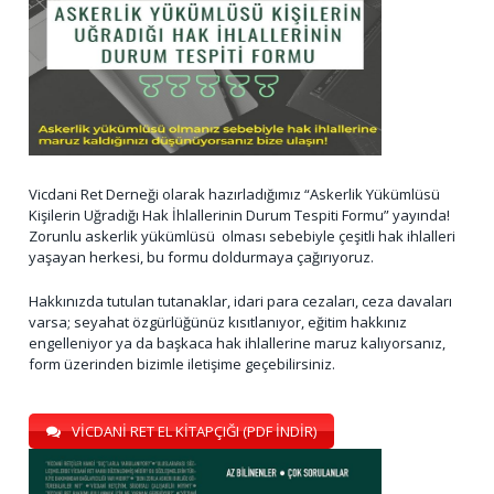
Vicdani Ret Derneği olarak hazırladığımız “Askerlik Yükümlüsü
Kişilerin Uğradığı Hak İhlallerinin Durum Tespiti Formu” yayında!
Zorunlu askerlik yükümlüsü olması sebebiyle çeşitli hak ihlalleri
yaşayan herkesi, bu formu doldurmaya çağırıyoruz.
Hakkınızda tutulan tutanaklar, idari para cezaları, ceza davaları
varsa; seyahat özgürlüğünüz kısıtlanıyor, eğitim hakkınız
engelleniyor ya da başkaca hak ihlallerine maruz kalıyorsanız,
form üzerinden bizimle iletişime geçebilirsiniz.
VİCDANİ RET EL KİTAPÇIĞI (PDF İNDİR)