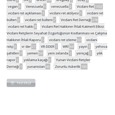
vegan
3
Venezuela
1
venezuella
2
Vicdani Ret
1302
vicdani ret açıklaması
1
vicdani ret atölyesi
1
vicdani ret
bülten
2
vicdani ret bülteni
7
Vicdani Ret Derneği
278
vicdani ret hakkı
8
Vicdani Ret Hakkının İhlali Katmerli Etkisi:
Vicdani Retçilerin Seyahat Özgürlüğünün Kısıtlanması ve Çalışma
Hakkının İhlali Raporu
1
vicdani ret izleme
53
vicdani
retçi
5
vr der
21
VR-DDER
1
WRİ
64
yayın
1
yehova
şahitleri
7
yemen
59
yeni zelanda
1
yeniçağ
1
yılık
rapor
1
yoklama kaçağı
2
Yunan Vicdani Retçiler
Derneği
1
yunanistan
40
Zorunlu Askerlik
183
YAZI EKLE