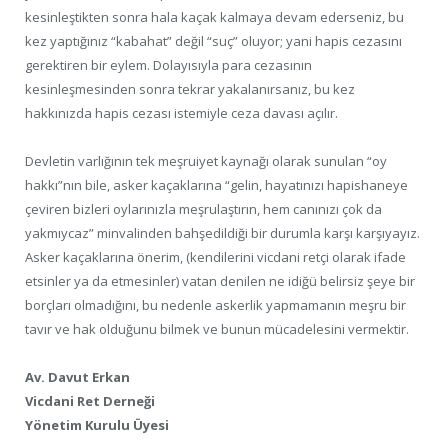
kesinleştikten sonra hala kaçak kalmaya devam ederseniz, bu
kez yaptığınız “kabahat” değil “suç” oluyor; yani hapis cezasını
gerektiren bir eylem. Dolayısıyla para cezasının
kesinleşmesinden sonra tekrar yakalanırsanız, bu kez
hakkınızda hapis cezası istemiyle ceza davası açılır.
Devletin varlığının tek meşruiyet kaynağı olarak sunulan “oy
hakkı”nın bile, asker kaçaklarına “gelin, hayatınızı hapishaneye
çeviren bizleri oylarınızla meşrulaştırın, hem canınızı çok da
yakmıycaz” minvalinden bahşedildiği bir durumla karşı karşıyayız.
Asker kaçaklarına önerim, (kendilerini vicdani retçi olarak ifade
etsinler ya da etmesinler) vatan denilen ne idiğü belirsiz şeye bir
borçları olmadığını, bu nedenle askerlik yapmamanın meşru bir
tavır ve hak olduğunu bilmek ve bunun mücadelesini vermektir.
Av. Davut Erkan
Vicdani Ret Derneği
Yönetim Kurulu Üyesi