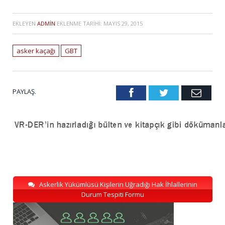
EKLEYEN
ADMIN
EKLENME TARIHI:
MAYIS 29, 2015
asker kaçağı
GBT
PAYLAŞ.
Facebook
Twitter
Emai
Askerlik Yükümlüsü Kişilerin Uğradığı Hak İhlallerinin
Durum Tespiti Formu