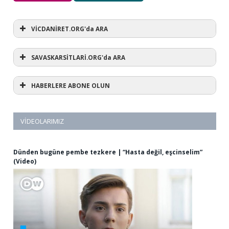
VİCDANİRET.ORG'da ARA
SAVASKARSİTLARİ.ORG'da ARA
HABERLERE ABONE OLUN
VIDEOLARIMIZ
Dünden bugüne pembe tezkere | “Hasta değil, eşcinselim”
(Video)