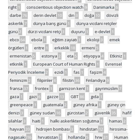
right
1
conscientious objection watch
9
Danimarka
6
darbe
76
derin devlet
10
din
3
doğa
10
dövizli
askerlik
7
dünya barış günü
1
dünya vicdani retçiler
günü
2
dürzi vicdani retçi
3
duyuru
1
e-devlet
1
ebco
64
ebola
1
eğitim zayiatı
1
ekoloji
3
emek
örgütleri
1
eritre
1
erkeklik
18
ermeni
5
ermenistan
5
estonya
2
eta
5
etiyopya
4
Etkiniz
1
etkinlik
1
European Court of Human Rights
1
Evrensel
Periyodik İnceleme
2
ezidi
1
fas
1
faşizm
4
feminizm
2
filipinler
6
filistin
36
Finlandiya
9
fransa
37
frontex
1
garnizon kent
1
gayrimüslim
7
gaza
1
gazi
6
gazze
13
GBT
86
gıda
1
greenpeace
1
guatemala
2
güney afrika
1
güney çin
denizi
3
güney sudan
16
gürcistan
2
güvenlik
35
hafif
silahlar
3
haiti
1
halkı askerlikten soğutma
1
hamas
2
hayvan
20
hidrojen bombası
3
hindistan
12
hirosima-
nagasaki
16
hırvatistan
1
hollanda
5
hrw
31
Human