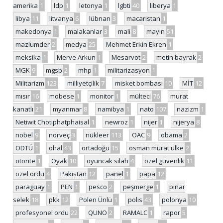
amerika
1
ldp
1
letonya
1
lgbti
40
liberya
1
libya
11
litvanya
6
lübnan
3
macaristan
1
makedonya
1
malakanlar
3
mali
8
mayın
51
mazlumder
2
medya
25
Mehmet Erkin Ekren
1
meksika
1
Merve Arkun
1
Mesarvot
2
metin bayrak
2
MGK
9
mgsb
2
mhp
1
militarizasyon
1
Militarizm
123
milliyetçilik
7
misket bombası
10
MİT
12
mısır
16
mobese
1
monitor
1
mülteci
76
murat
kanatlı
21
myanmar
8
namibya
1
nato
107
nazizm
1
Netiwit Chotiphatphaisal
1
newroz
1
nijer
1
nijerya
8
nobel
9
norveç
3
nükleer
113
OAC
9
obama
2
ODTÜ
1
ohal
43
ortadoğu
15
osman murat ülke
2
otorite
1
Oyak
10
oyuncak silah
4
özel güvenlik
11
özel ordu
4
Pakistan
12
panel
1
papa
12
paraguay
1
PEN
1
pesco
2
peşmerge
1
pınar
selek
18
pkk
12
Polen Ünlü
1
polis
43
polonya
10
profesyonel ordu
22
QUNO
2
RAMALC
1
rapor
5