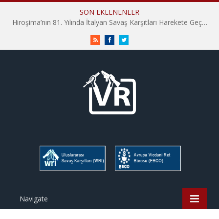
SON EKLENENLER
Hiroşima’nın 81. Yılında İtalyan Savaş Karşıtları Harekete Geçti: “Hatırlamak yeterli değil”
RSS
Facebook
Twitter
Navigate