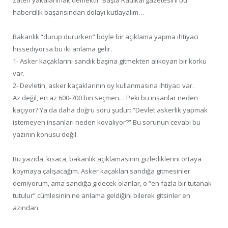
zaten yakalanmak demektir. Başta Radikal gazetesini bu
habercilik başarısından dolayı kutlayalım…
Bakanlık “durup dururken” böyle bir açıklama yapma ihtiyacı
hissediyorsa bu iki anlama gelir.
1- Asker kaçaklarını sandık başına gitmekten alıkoyan bir korku
var.
2- Devletin, asker kaçaklarının oy kullanmasına ihtiyacı var.
Az değil, en az 600-700 bin seçmen… Peki bu insanlar neden
kaçıyor? Ya da daha doğru soru şudur: “Devlet askerlik yapmak
istemeyen insanları neden kovalıyor?” Bu sorunun cevabı bu
yazının konusu değil.
Bu yazıda, kısaca, bakanlık açıklamasının gizlediklerini ortaya
koymaya çalışacağım. Asker kaçakları sandığa gitmesinler
demiyorum, ama sandığa gidecek olanlar, o “en fazla bir tutanak
tutulur” cümlesinin ne anlama geldiğini bilerek gitsinler en
azından.