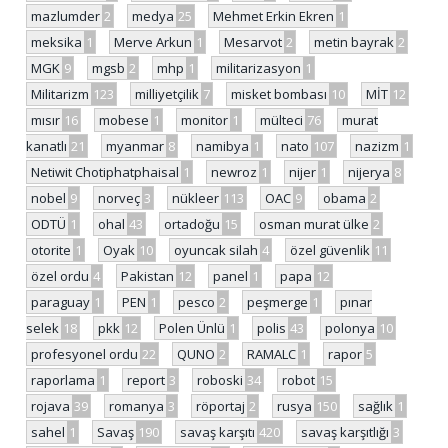
mazlumder
2
medya
25
Mehmet Erkin Ekren
1
meksika
1
Merve Arkun
1
Mesarvot
2
metin bayrak
2
MGK
9
mgsb
2
mhp
1
militarizasyon
1
Militarizm
123
milliyetçilik
7
misket bombası
10
MİT
12
mısır
16
mobese
1
monitor
1
mülteci
76
murat
kanatlı
21
myanmar
8
namibya
1
nato
107
nazizm
1
Netiwit Chotiphatphaisal
1
newroz
1
nijer
1
nijerya
8
nobel
9
norveç
3
nükleer
113
OAC
9
obama
2
ODTÜ
1
ohal
43
ortadoğu
15
osman murat ülke
2
otorite
1
Oyak
10
oyuncak silah
4
özel güvenlik
11
özel ordu
4
Pakistan
12
panel
1
papa
12
paraguay
1
PEN
1
pesco
2
peşmerge
1
pınar
selek
18
pkk
12
Polen Ünlü
1
polis
43
polonya
10
profesyonel ordu
22
QUNO
2
RAMALC
1
rapor
5
raporlama
1
report
3
roboski
34
robot
15
rojava
39
romanya
3
röportaj
2
rusya
150
sağlık
1
sahel
1
Savaş
190
savaş karşıtı
420
savaş karşıtlığı
3