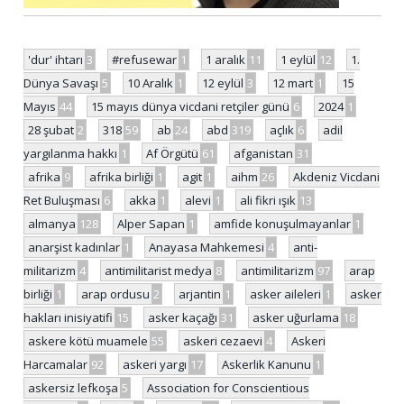
'dur' ihtarı
3
#refusewar
1
1 aralık
11
1 eylül
12
1.
Dünya Savaşı
5
10 Aralık
1
12 eylül
3
12 mart
1
15
Mayıs
44
15 mayıs dünya vicdani retçiler günü
6
2024
1
28 şubat
2
318
59
ab
24
abd
319
açlık
6
adil
yargılanma hakkı
1
Af Örgütü
61
afganistan
31
afrika
9
afrika birliği
1
agit
1
aihm
26
Akdeniz Vicdani
Ret Buluşması
6
akka
1
alevi
1
ali fikri ışık
13
almanya
128
Alper Sapan
1
amfide konuşulmayanlar
1
anarşist kadınlar
1
Anayasa Mahkemesi
4
anti-
militarizm
4
antimilitarist medya
8
antimilitarizm
97
arap
birliği
1
arap ordusu
2
arjantin
1
asker aileleri
1
asker
hakları inisiyatifi
15
asker kaçağı
31
asker uğurlama
18
askere kötü muamele
55
askeri cezaevi
4
Askeri
Harcamalar
92
askeri yargı
17
Askerlik Kanunu
1
askersiz lefkoşa
5
Association for Conscientious