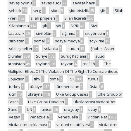
savaş oyunu
2
savaş suçu
77
savaşa hayır
1
şehitlik
56
sergi
1
siber
5
şiddetsizlik
45
şiir
4
Silah
- Yerli
162
silah projeleri
5
Silah ticareti
256
Silahlanma
114
şili
1
şiö
1
SIPRI
41
Sivil
İtaatsizlik
29
sivil ölüm
5
sığınma
1
sıkıyönetim
1
sırbistan
1
somali
8
sosyal medya
8
soykırım
15
sözleşmeli er
17
srilanka
2
sudan
12
Şüpheli Asker
Ölümleri
358
Suriye
172
Suruç Katliamı
1
suudi
arabistan
45
tayland
16
tayvan
4
tck 318
1
The
Multiplier Effect Of The Violation Of The Right To Conscientious
Objection
1
tihv
5
toma
2
TSK
188
tunus
1
turkey
2
türkiye
410
türkmenistan
2
tüsiad
6
ucm
10
ukrayna
118
Ulke Group Cases
1
Ülke Group of
Cases
1
Ülke Grubu Davaları
2
Uluslararası Vicdani Ret
Günü
1
UN
1
unicef
26
uruguay
1
uzay
1
vegan
3
Venezuela
1
venezuella
2
Vicdani Ret
1302
vicdani ret açıklaması
1
vicdani ret atölyesi
1
vicdani ret