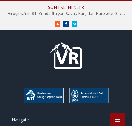
SON EKLENENLER
Hiroşima’nın 81. Yılında İtalyan Savaş Karşıtları Harekete Geçti: “Hatırlamak yeterli değil”
RSS
Facebook
Twitter
Navigate