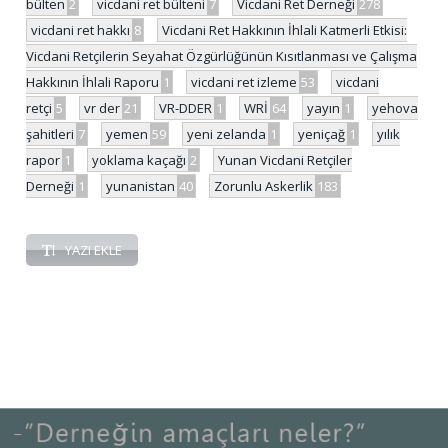
bülten
2
vicdani ret bülteni
7
Vicdani Ret Derneği
278
vicdani ret hakkı
8
Vicdani Ret Hakkının İhlali Katmerli Etkisi:
Vicdani Retçilerin Seyahat Özgürlüğünün Kısıtlanması ve Çalışma
Hakkının İhlali Raporu
1
vicdani ret izleme
53
vicdani
retçi
5
vr der
21
VR-DDER
1
WRİ
64
yayın
1
yehova
şahitleri
7
yemen
59
yeni zelanda
1
yeniçağ
1
yılık
rapor
1
yoklama kaçağı
2
Yunan Vicdani Retçiler
Derneği
1
yunanistan
40
Zorunlu Askerlik
183
YAZI EKLE