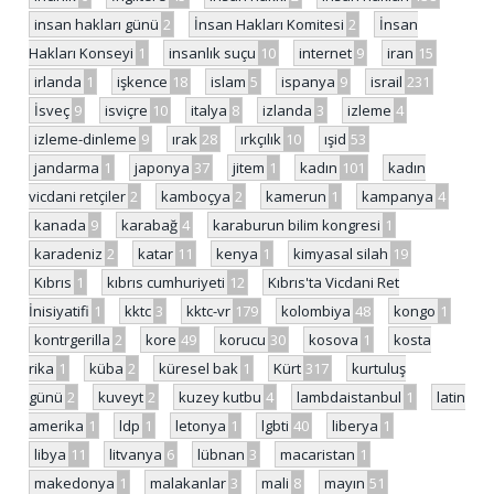
insan hakları günü
2
İnsan Hakları Komitesi
2
İnsan
Hakları Konseyi
1
insanlık suçu
10
internet
9
iran
15
irlanda
1
işkence
18
islam
5
ispanya
9
israil
231
İsveç
9
isviçre
10
italya
8
izlanda
3
izleme
4
izleme-dinleme
9
ırak
28
ırkçılık
10
ışid
53
jandarma
1
japonya
37
jitem
1
kadın
101
kadın
vicdani retçiler
2
kamboçya
2
kamerun
1
kampanya
4
kanada
9
karabağ
4
karaburun bilim kongresi
1
karadeniz
2
katar
11
kenya
1
kimyasal silah
19
Kıbrıs
1
kıbrıs cumhuriyeti
12
Kıbrıs'ta Vicdani Ret
İnisiyatifi
1
kktc
3
kktc-vr
179
kolombiya
48
kongo
1
kontrgerilla
2
kore
49
korucu
30
kosova
1
kosta
rika
1
küba
2
küresel bak
1
Kürt
317
kurtuluş
günü
2
kuveyt
2
kuzey kutbu
4
lambdaistanbul
1
latin
amerika
1
ldp
1
letonya
1
lgbti
40
liberya
1
libya
11
litvanya
6
lübnan
3
macaristan
1
makedonya
1
malakanlar
3
mali
8
mayın
51