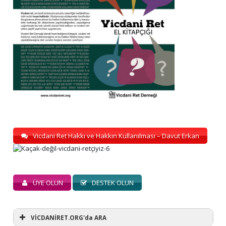
Vicdani Ret Hakkı ve Hakkın Kullanılması – Davut Erkan
ÜYE OLUN
DESTEK OLUN
VİCDANİRET.ORG'da ARA