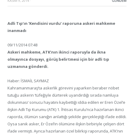
KASIM 9, 2014
·
GÜNDEM
Adli Tıp’ın ‘Kendisini vurdu’ raporuna askeri mahkeme
inanmadı
09/11/2014 07:48
Askeri mahkeme, ATK’nın ikinci raporuyla da ikna
olmayınca dosyayı, görüş belirtmesi için bir adli tıp
uzmanına gönderdi.
Haber: İSMAİL SAYMAZ
Kahramanmaraş’ta askerlik görevini yaparken beraber nöbet
tutuğu askerin ‘tüfeğiyle dürterek uyandırdığı sırada namluya
dokunması’ sonucu hayatını kaybettiği iddia edilen er Eren Özel’e
ilişkin Adli Tıp Kurumu (ATK) 1. İhtisas Kurulu’nca hazırlanan ikinci
raporda, ölümün sanığın anlattığı şekilde gerçekleştiği ifade edildi.
Oysa sanık asker, Er Özel’in ölümüne ilişkin birbiriyle çelişen dört
ifade vermişti. Ayrıca hazırlanan özel bilirkişi raporunda, ATK’nın