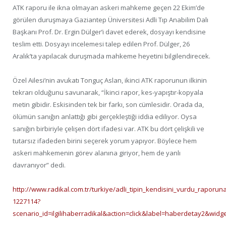
ATK raporu ile ikna olmayan askeri mahkeme geçen 22 Ekim’de
görülen duruşmaya Gaziantep Üniversitesi Adli Tıp Anabilim Dalı
Başkanı Prof. Dr. Ergin Dülger’i davet ederek, dosyayı kendisine
teslim etti. Dosyayı incelemesi talep edilen Prof. Dülger, 26
Aralık’ta yapılacak duruşmada mahkeme heyetini bilgilendirecek.
Özel Ailesi’nin avukatı Tonguç Aslan, ikinci ATK raporunun ilkinin
tekrarı olduğunu savunarak, “İkinci rapor, kes-yapıştır-kopyala
metin gibidir. Eskisinden tek bir farkı, son cümlesidir. Orada da,
ölümün sanığın anlattığı gibi gerçekleştiği iddia ediliyor. Oysa
sanığın birbiriyle çelişen dört ifadesi var. ATK bu dört çelişkili ve
tutarsız ifadeden birini seçerek yorum yapıyor. Böylece hem
askeri mahkemenin görev alanına giriyor, hem de yanlı
davranıyor” dedi.
http://www.radikal.com.tr/turkiye/adli_tipin_kendisini_vurdu_rapo
1227114?
scenario_id=ilgilihaberradikal&action=click&label=haberdetay2&wid