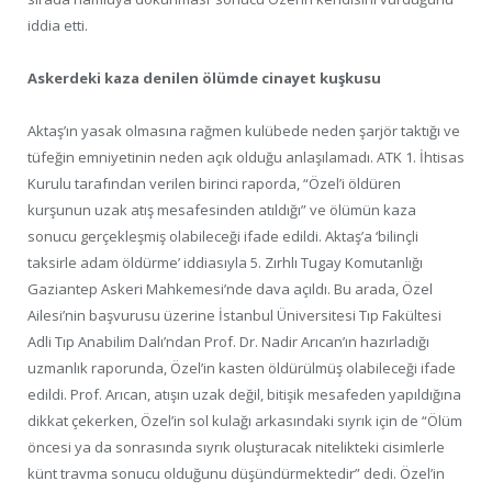
iddia etti.
Askerdeki kaza denilen ölümde cinayet kuşkusu
Aktaş’ın yasak olmasına rağmen kulübede neden şarjör taktığı ve
tüfeğin emniyetinin neden açık olduğu anlaşılamadı. ATK 1. İhtisas
Kurulu tarafından verilen birinci raporda, “Özel’i öldüren
kurşunun uzak atış mesafesinden atıldığı” ve ölümün kaza
sonucu gerçekleşmiş olabileceği ifade edildi. Aktaş’a ‘bilinçli
taksirle adam öldürme’ iddiasıyla 5. Zırhlı Tugay Komutanlığı
Gaziantep Askeri Mahkemesi’nde dava açıldı. Bu arada, Özel
Ailesi’nin başvurusu üzerine İstanbul Üniversitesi Tıp Fakültesi
Adli Tıp Anabilim Dalı’ndan Prof. Dr. Nadir Arıcan’ın hazırladığı
uzmanlık raporunda, Özel’in kasten öldürülmüş olabileceği ifade
edildi. Prof. Arıcan, atışın uzak değil, bitişik mesafeden yapıldığına
dikkat çekerken, Özel’in sol kulağı arkasındaki sıyrık için de “Ölüm
öncesi ya da sonrasında sıyrık oluşturacak nitelikteki cisimlerle
künt travma sonucu olduğunu düşündürmektedir” dedi. Özel’in