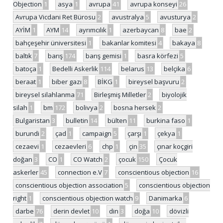
Objection
1
asya
1
avrupa
41
avrupa konseyi
26
Avrupa Vicdani Ret Bürosu
2
avustralya
5
avusturya
2
AYİM
1
AYM
14
ayrımcılık
1
azerbaycan
8
bae
2
bahçeşehir üniversitesi
1
bakanlar komitesi
4
bakaya
8
baltık
7
barış
174
barış gemisi
1
basra körfezi
5
batoça
1
Bedelli Askerlik
114
belarus
13
belçika
6
beraat
1
biber gazı
8
BİKG
1
bireysel başvuru
2
bireysel silahlanma
71
Birleşmiş Milletler
2
biyolojik
silah
1
bm
172
bolivya
2
bosna hersek
2
Bulgaristan
3
bulletin
14
bülten
11
burkina faso
1
burundi
2
çad
1
campaign
5
çarşı
1
çekya
1
cezaevi
1
cezaevleri
6
chp
1
çin
35
çınar koçgiri
doğan
3
CO
1
CO Watch
2
çocuk
150
Çocuk
askerler
45
connection e.V
7
conscientious objection
16
conscientious objection association
5
conscientious objection
right
1
conscientious objection watch
9
Danimarka
6
darbe
76
derin devlet
10
din
3
doğa
10
dövizli