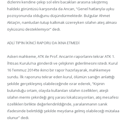
dizlerini kendine çekip sol elini bacakları arasına sıkıştırmış
haldeki görüntüsü karşısında da Arıcan, “Genel hatlarıyla uyku
pozisyonunda olduğunu düşündürmektedir. Bulgular Ahmet
Aktaş’ın, namludan tutup kalkmak üzereyken silahın ateş alması
öyküsünü desteklemiyor” dedi.
ADLİ TIP’IN İKİNCİ RAPORU DA İKNA ETMEDİ
Askeri mahkeme, ATK ile Prof. Arıcan’ın raporlarını tekrar ATK 1.
İhtisas Kurulu’na gönderdi ve çelişkinin giderilmesini istedi. Kurul
16 Temmuz 2014’te ikinci bir rapor hazırlayarak, mahkemeye
sundu. İlk raporunu tekrar eden kurul, ölümün sanığın anlattığı
şekilde gerçekleşmiş olabileceğinde ısrar ederek, “Kişinin
bulunduğu ortam, olayda kullanılan silahın özellikleri, ateşli
silahın mermi çekirdeği giriş yarası lokalizasyonları, atış mesafesi
özellikleri birlikte değerlendirildiğinde, yaralanmanın sanık
ifadesinde belirtildiği şekilde meydana gelmiş olabileceği mütalaa
olunur” dedi.