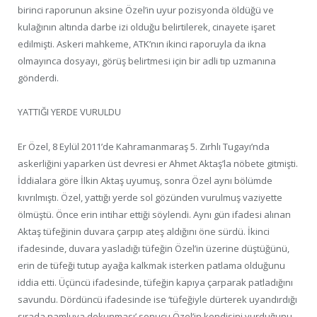
birinci raporunun aksine Özel’in uyur pozisyonda öldüğü ve
kulağının altında darbe izi olduğu belirtilerek, cinayete işaret
edilmişti. Askeri mahkeme, ATK’nın ikinci raporuyla da ikna
olmayınca dosyayı, görüş belirtmesi için bir adli tıp uzmanına
gönderdi.
YATTIĞI YERDE VURULDU
Er Özel, 8 Eylül 2011’de Kahramanmaraş 5. Zırhlı Tugayı’nda
askerliğini yaparken üst devresi er Ahmet Aktaş’la nöbete gitmişti.
İddialara göre İlkin Aktaş uyumuş, sonra Özel aynı bölümde
kıvrılmıştı. Özel, yattığı yerde sol gözünden vurulmuş vaziyette
ölmüştü. Önce erin intihar ettiği söylendi. Aynı gün ifadesi alınan
Aktaş tüfeğinin duvara çarpıp ateş aldığını öne sürdü. İkinci
ifadesinde, duvara yasladığı tüfeğin Özel’in üzerine düştüğünü,
erin de tüfeği tutup ayağa kalkmak isterken patlama olduğunu
iddia etti. Üçüncü ifadesinde, tüfeğin kapıya çarparak patladığını
savundu. Dördüncü ifadesinde ise ‘tüfeğiyle dürterek uyandırdığı
sırada namluya dokunması’ sonucu Özel’in kendisini vurduğunu