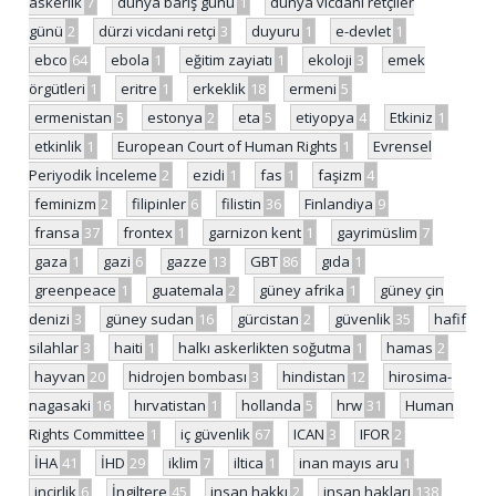
askerlik
7
dünya barış günü
1
dünya vicdani retçiler
günü
2
dürzi vicdani retçi
3
duyuru
1
e-devlet
1
ebco
64
ebola
1
eğitim zayiatı
1
ekoloji
3
emek
örgütleri
1
eritre
1
erkeklik
18
ermeni
5
ermenistan
5
estonya
2
eta
5
etiyopya
4
Etkiniz
1
etkinlik
1
European Court of Human Rights
1
Evrensel
Periyodik İnceleme
2
ezidi
1
fas
1
faşizm
4
feminizm
2
filipinler
6
filistin
36
Finlandiya
9
fransa
37
frontex
1
garnizon kent
1
gayrimüslim
7
gaza
1
gazi
6
gazze
13
GBT
86
gıda
1
greenpeace
1
guatemala
2
güney afrika
1
güney çin
denizi
3
güney sudan
16
gürcistan
2
güvenlik
35
hafif
silahlar
3
haiti
1
halkı askerlikten soğutma
1
hamas
2
hayvan
20
hidrojen bombası
3
hindistan
12
hirosima-
nagasaki
16
hırvatistan
1
hollanda
5
hrw
31
Human
Rights Committee
1
iç güvenlik
67
ICAN
3
IFOR
2
İHA
41
İHD
29
iklim
7
iltica
1
inan mayıs aru
1
incirlik
6
İngiltere
45
insan hakkı
2
insan hakları
138