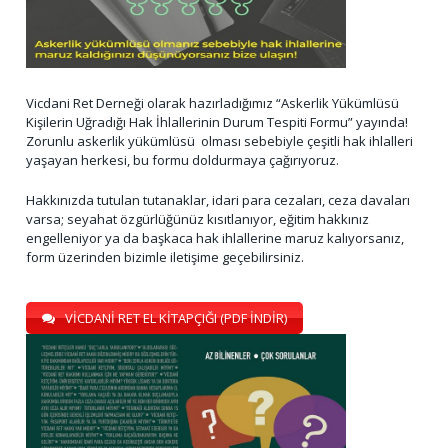
Vicdani Ret Derneği olarak hazırladığımız “Askerlik Yükümlüsü
Kişilerin Uğradığı Hak İhlallerinin Durum Tespiti Formu” yayında!
Zorunlu askerlik yükümlüsü olması sebebiyle çeşitli hak ihlalleri
yaşayan herkesi, bu formu doldurmaya çağırıyoruz.
Hakkınızda tutulan tutanaklar, idari para cezaları, ceza davaları
varsa; seyahat özgürlüğünüz kısıtlanıyor, eğitim hakkınız
engelleniyor ya da başkaca hak ihlallerine maruz kalıyorsanız,
form üzerinden bizimle iletişime geçebilirsiniz.
VİCDANİ RET EL KİTAPÇIĞI (PDF İNDİR)