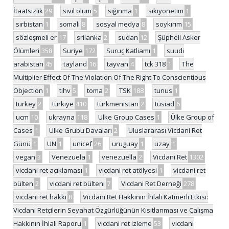
İtaatsizlik
29
sivil ölüm
5
sığınma
1
sıkıyönetim
1
sırbistan
1
somali
8
sosyal medya
8
soykırım
15
sözleşmeli er
17
srilanka
2
sudan
12
Şüpheli Asker
Ölümleri
358
Suriye
172
Suruç Katliamı
1
suudi
arabistan
45
tayland
16
tayvan
4
tck 318
1
The
Multiplier Effect Of The Violation Of The Right To Conscientious
Objection
1
tihv
5
toma
2
TSK
188
tunus
1
turkey
2
türkiye
410
türkmenistan
2
tüsiad
6
ucm
10
ukrayna
118
Ulke Group Cases
1
Ülke Group of
Cases
1
Ülke Grubu Davaları
2
Uluslararası Vicdani Ret
Günü
1
UN
1
unicef
26
uruguay
1
uzay
1
vegan
3
Venezuela
1
venezuella
2
Vicdani Ret
1302
vicdani ret açıklaması
1
vicdani ret atölyesi
1
vicdani ret
bülten
2
vicdani ret bülteni
7
Vicdani Ret Derneği
278
vicdani ret hakkı
8
Vicdani Ret Hakkının İhlali Katmerli Etkisi:
Vicdani Retçilerin Seyahat Özgürlüğünün Kısıtlanması ve Çalışma
Hakkının İhlali Raporu
1
vicdani ret izleme
53
vicdani