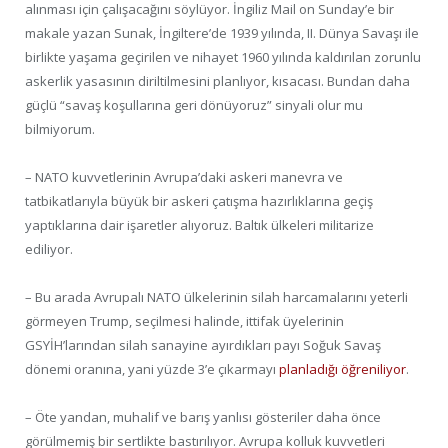
alınması için çalışacağını söylüyor. İngiliz Mail on Sunday’e bir
makale yazan Sunak, İngiltere’de 1939 yılında, II. Dünya Savaşı ile
birlikte yaşama geçirilen ve nihayet 1960 yılında kaldırılan zorunlu
askerlik yasasının diriltilmesini planlıyor, kısacası. Bundan daha
güçlü “savaş koşullarına geri dönüyoruz” sinyali olur mu
bilmiyorum.
– NATO kuvvetlerinin Avrupa’daki askeri manevra ve
tatbikatlarıyla büyük bir askeri çatışma hazırlıklarına geçiş
yaptıklarına dair işaretler alıyoruz. Baltık ülkeleri militarize
ediliyor.
– Bu arada Avrupalı NATO ülkelerinin silah harcamalarını yeterli
görmeyen Trump, seçilmesi halinde, ittifak üyelerinin
GSYİH’larından silah sanayine ayırdıkları payı Soğuk Savaş
dönemi oranına, yani yüzde 3’e çıkarmayı
planladığı öğreniliyor
.
– Öte yandan, muhalif ve barış yanlısı gösteriler daha önce
görülmemiş bir sertlikte bastırılıyor. Avrupa kolluk kuvvetleri