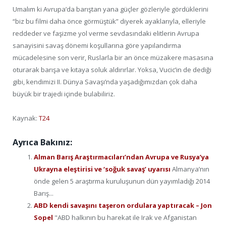
Umalım ki Avrupa’da barıştan yana güçler gözleriyle gördüklerini
“biz bu filmi daha önce görmüştük” diyerek ayaklarıyla, elleriyle
reddeder ve faşizme yol verme sevdasındaki elitlerin Avrupa
sanayisini savaş dönemi koşullarına göre yapılandırma
mücadelesine son verir, Ruslarla bir an önce müzakere masasına
oturarak barışa ve kıtaya soluk aldırırlar. Yoksa, Vucic’in de dediği
gibi, kendimizi II. Dünya Savaşı’nda yaşadığımızdan çok daha
büyük bir trajedi içinde bulabiliriz.
Kaynak:
T24
Ayrıca Bakınız:
Alman Barış Araştırmacıları’ndan Avrupa ve Rusya’ya
Ukrayna eleştirisi ve ‘soğuk savaş’ uyarısı
Almanya’nın
önde gelen 5 araştırma kuruluşunun dün yayımladığı 2014
Barış...
ABD kendi savaşını taşeron ordulara yaptıracak – Jon
Sopel
"ABD halkının bu harekat ile Irak ve Afganistan