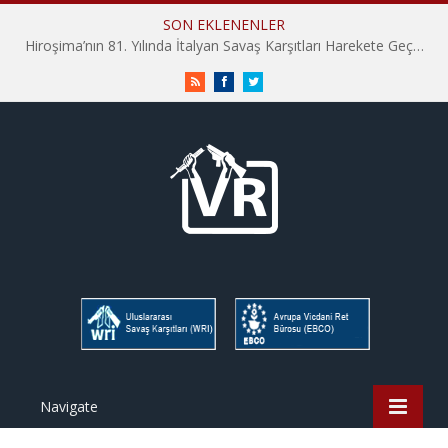
SON EKLENENLER
Hiroşima’nın 81. Yılında İtalyan Savaş Karşıtları Harekete Geçti: “Hatırlamak yeterli değil”
RSS
Facebook
Twitter
Navigate