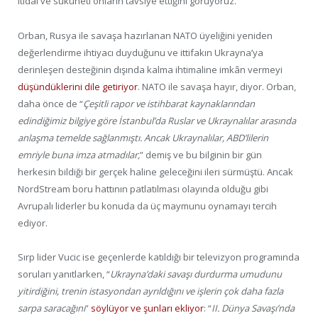
itidal ve sükûneti onların tavsiye ettiğini görüyoruz.
Orban, Rusya ile savaşa hazırlanan NATO üyeliğini yeniden
değerlendirme ihtiyacı duyduğunu ve ittifakın Ukrayna’ya
derinleşen desteğinin dışında kalma ihtimaline imkân vermeyi
düşündüklerini dile getiriyor
. NATO ile savaşa hayır, diyor. Orban,
daha önce de “
Çeşitli rapor ve istihbarat kaynaklarından
edindiğimiz bilgiye göre İstanbul’da Ruslar ve Ukraynalılar arasında
anlaşma temelde sağlanmıştı. Ancak Ukraynalılar, ABD’lilerin
emriyle buna imza atmadılar,
” demiş ve bu bilginin bir gün
herkesin bildiği bir gerçek haline geleceğini ileri sürmüştü. Ancak
NordStream boru hattının patlatılması olayında olduğu gibi
Avrupalı liderler bu konuda da üç maymunu oynamayı tercih
ediyor.
Sırp lider Vucic ise geçenlerde katıldığı bir televizyon programında
soruları yanıtlarken, “
Ukrayna’daki savaşı durdurma umudunu
yitirdiğini, trenin istasyondan ayrıldığını ve işlerin çok daha fazla
sarpa saracağını
”
söylüyor ve şunları ekliyor
: “
II. Dünya Savaşı’nda