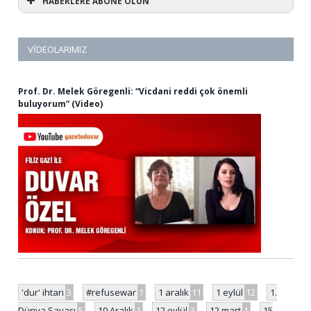
HABERLERE ABONE OLUN
VIDEOLARIMIZ
Prof. Dr. Melek Göregenli: “Vicdani reddi çok önemli
buluyorum” (Video)
'dur' ihtarı
3
#refusewar
1
1 aralık
11
1 eylül
12
1.
Dünya Savaşı
5
10 Aralık
1
12 eylül
3
12 mart
1
15