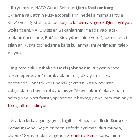
– Bu yetmiyor, NATO Genel Sekreteri
Jens Stoltenberg
,
Ukrayna’ya Batı’nın Rusya topraklarını hedef almama şartıyla
Kiev’e verdiği silahlarda
bu koşulu kaldırması gerektiğini söylüyor
.
Stoltenberg, NATO Dışişleri Bakanları’nın Prag’da yapılacak
toplantı öncesinde, Batı’nın Kiev yönetimine verdiği uzun menzilli
silahları Rusya topraklarına karşı kullanma izni verilmesini talep
ediyor.
– İngiltere eski Başbakanı
Boris Johnson
’ın Rusya’nın “özel
askeri operasyon” olarak adlandırdığı Ukrayna harekâtı
öncesinde Donetsk ve Luhansk çevresini kasıp kavuran
çatışmalarda büyük rol oynamış ve “Azov Taburu” olarak nam
salmış Neo-Nazi faşist yapılanmanın bayrağıyla ve komutanlarıyla
fotoğraflar çektiriyor
.
– Aradan birkaç gün geçiyor, İngiltere Başbakanı
Rishi Sunak
, 4
Temmuz Genel Seçimlerinden zaferle ayrılması durumunda,
ülkede 18 yaşındaki her gencin
zorunlu askerlik
kapsamına