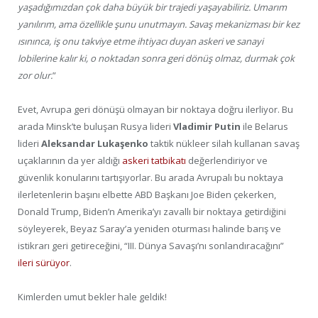
yaşadığımızdan çok daha büyük bir trajedi yaşayabiliriz. Umarım
yanılırım, ama özellikle şunu unutmayın. Savaş mekanizması bir kez
ısınınca, iş onu takviye etme ihtiyacı duyan askeri ve sanayi
lobilerine kalır ki, o noktadan sonra geri dönüş olmaz, durmak çok
zor olur.
”
Evet, Avrupa geri dönüşü olmayan bir noktaya doğru ilerliyor. Bu
arada Minsk’te buluşan Rusya lideri
Vladimir Putin
ile Belarus
lideri
Aleksandar Lukaşenko
taktik nükleer silah kullanan savaş
uçaklarının da yer aldığı
askeri tatbikatı
değerlendiriyor ve
güvenlik konularını tartışıyorlar. Bu arada Avrupalı bu noktaya
ilerletenlerin başını elbette ABD Başkanı Joe Biden çekerken,
Donald Trump, Biden’n Amerika’yı zavallı bir noktaya getirdiğini
söyleyerek, Beyaz Saray’a yeniden oturması halinde barış ve
istikrarı geri getireceğini, “III. Dünya Savaşı’nı sonlandıracağını”
ileri sürüyor
.
Kimlerden umut bekler hale geldik!