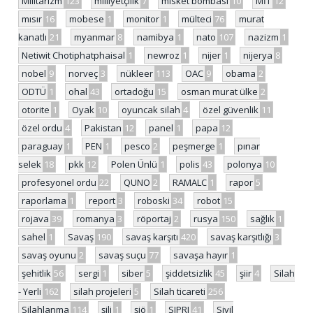
Militarizm
123
milliyetçilik
7
misket bombası
10
MİT
12
mısır
16
mobese
1
monitor
1
mülteci
76
murat
kanatlı
21
myanmar
8
namibya
1
nato
107
nazizm
1
Netiwit Chotiphatphaisal
1
newroz
1
nijer
1
nijerya
8
nobel
9
norveç
3
nükleer
113
OAC
9
obama
2
ODTÜ
1
ohal
43
ortadoğu
15
osman murat ülke
2
otorite
1
Oyak
10
oyuncak silah
4
özel güvenlik
11
özel ordu
4
Pakistan
12
panel
1
papa
12
paraguay
1
PEN
1
pesco
2
peşmerge
1
pınar
selek
18
pkk
12
Polen Ünlü
1
polis
43
polonya
10
profesyonel ordu
22
QUNO
2
RAMALC
1
rapor
5
raporlama
1
report
3
roboski
34
robot
15
rojava
39
romanya
3
röportaj
2
rusya
150
sağlık
1
sahel
1
Savaş
190
savaş karşıtı
420
savaş karşıtlığı
3
savaş oyunu
2
savaş suçu
77
savaşa hayır
1
şehitlik
56
sergi
1
siber
5
şiddetsizlik
45
şiir
4
Silah
- Yerli
162
silah projeleri
5
Silah ticareti
256
Silahlanma
114
şili
1
şiö
1
SIPRI
41
Sivil