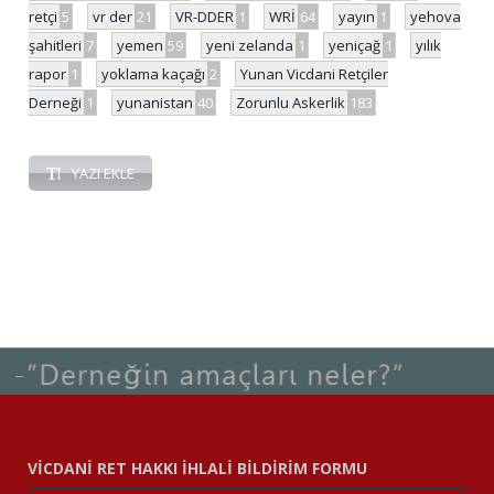
retçi
5
vr der
21
VR-DDER
1
WRİ
64
yayın
1
yehova
şahitleri
7
yemen
59
yeni zelanda
1
yeniçağ
1
yılık
rapor
1
yoklama kaçağı
2
Yunan Vicdani Retçiler
Derneği
1
yunanistan
40
Zorunlu Askerlik
183
YAZI EKLE
VİCDANİ RET HAKKI İHLALİ BİLDİRİM FORMU