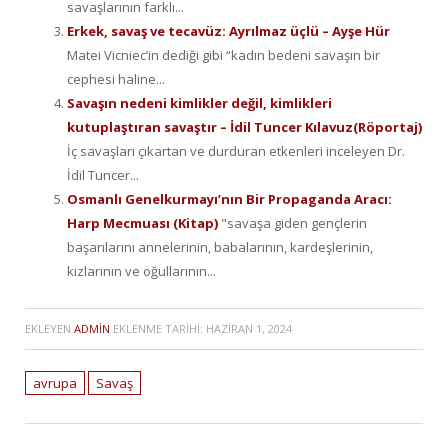
savaşlarının farklı...
Erkek, savaş ve tecavüz: Ayrılmaz üçlü – Ayşe Hür
Matei Vicniec’in dediği gibi “kadın bedeni savaşın bir
cephesi haline...
Savaşın nedeni kimlikler değil, kimlikleri
kutuplaştıran savaştır – İdil Tuncer Kılavuz(Röportaj)
İç savaşları çıkartan ve durduran etkenleri inceleyen Dr.
İdil Tuncer...
Osmanlı Genelkurmayı’nın Bir Propaganda Aracı:
Harp Mecmuası (Kitap)
"savaşa giden gençlerin
başarılarını annelerinin, babalarının, kardeşlerinin,
kızlarının ve oğullarının...
EKLEYEN
ADMIN
EKLENME TARIHI:
HAZIRAN 1, 2024
avrupa
Savaş