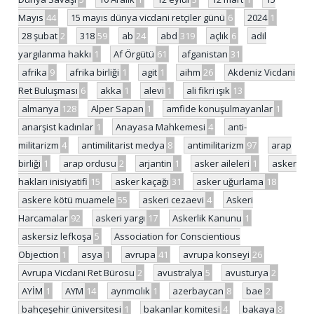
Mayıs
44
15 mayıs dünya vicdani retçiler günü
6
2024
1
28 şubat
2
318
59
ab
24
abd
319
açlık
6
adil
yargılanma hakkı
1
Af Örgütü
61
afganistan
31
afrika
9
afrika birliği
1
agit
1
aihm
26
Akdeniz Vicdani
Ret Buluşması
6
akka
1
alevi
1
ali fikri ışık
13
almanya
128
Alper Sapan
1
amfide konuşulmayanlar
1
anarşist kadınlar
1
Anayasa Mahkemesi
4
anti-
militarizm
4
antimilitarist medya
8
antimilitarizm
97
arap
birliği
1
arap ordusu
2
arjantin
1
asker aileleri
1
asker
hakları inisiyatifi
15
asker kaçağı
31
asker uğurlama
18
askere kötü muamele
55
askeri cezaevi
4
Askeri
Harcamalar
92
askeri yargı
17
Askerlik Kanunu
1
askersiz lefkoşa
5
Association for Conscientious
Objection
1
asya
1
avrupa
41
avrupa konseyi
26
Avrupa Vicdani Ret Bürosu
2
avustralya
5
avusturya
2
AYİM
1
AYM
14
ayrımcılık
1
azerbaycan
8
bae
2
bahçeşehir üniversitesi
1
bakanlar komitesi
4
bakaya
8