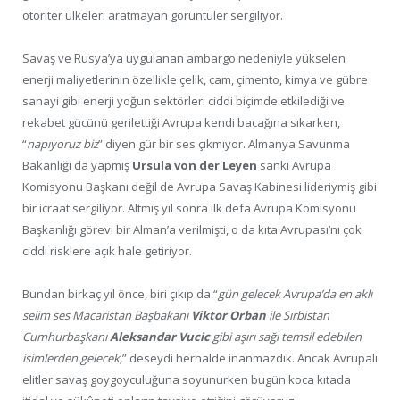
otoriter ülkeleri aratmayan görüntüler sergiliyor.
Savaş ve Rusya’ya uygulanan ambargo nedeniyle yükselen
enerji maliyetlerinin özellikle çelik, cam, çimento, kimya ve gübre
sanayi gibi enerji yoğun sektörleri ciddi biçimde etkilediği ve
rekabet gücünü gerilettiği Avrupa kendi bacağına sıkarken,
“
napıyoruz biz
” diyen gür bir ses çıkmıyor. Almanya Savunma
Bakanlığı da yapmış
Ursula von der Leyen
sanki Avrupa
Komisyonu Başkanı değil de Avrupa Savaş Kabinesi lideriymiş gibi
bir icraat sergiliyor. Altmış yıl sonra ilk defa Avrupa Komisyonu
Başkanlığı görevi bir Alman’a verilmişti, o da kıta Avrupası’nı çok
ciddi risklere açık hale getiriyor.
Bundan birkaç yıl önce, biri çıkıp da “
gün gelecek Avrupa’da en aklı
selim ses Macaristan Başbakanı
Viktor Orban
ile Sırbistan
Cumhurbaşkanı
Aleksandar Vucic
gibi aşırı sağı temsil edebilen
isimlerden gelecek,
” deseydi herhalde inanmazdık. Ancak Avrupalı
elitler savaş goygoyculuğuna soyunurken bugün koca kıtada