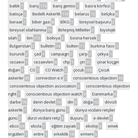
baltık
7
barış
174
barış gemisi
1
basra körfezi
5
batoça
1
Bedelli Askerlik
114
belarus
13
belçika
6
beraat
1
biber gazı
8
BİKG
1
bireysel başvuru
2
bireysel silahlanma
71
Birleşmiş Milletler
2
biyolojik
silah
1
bm
172
bolivya
2
bosna hersek
2
Bulgaristan
3
bulletin
14
bülten
11
burkina faso
1
burundi
2
çad
1
campaign
5
çarşı
1
çekya
1
cezaevi
1
cezaevleri
6
chp
1
çin
35
çınar koçgiri
doğan
3
CO
1
CO Watch
2
çocuk
150
Çocuk
askerler
45
connection e.V
7
conscientious objection
16
conscientious objection association
5
conscientious objection
right
1
conscientious objection watch
9
Danimarka
6
darbe
76
derin devlet
10
din
3
doğa
10
dövizli
askerlik
7
dünya barış günü
1
dünya vicdani retçiler
günü
2
dürzi vicdani retçi
3
duyuru
1
e-devlet
1
ebco
64
ebola
1
eğitim zayiatı
1
ekoloji
3
emek
örgütleri
1
eritre
1
erkeklik
18
ermeni
5