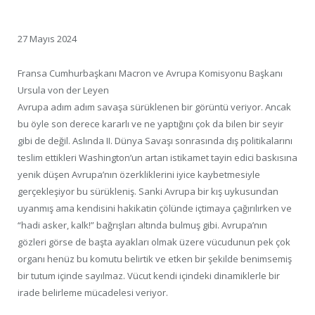
27 Mayıs 2024
Fransa Cumhurbaşkanı Macron ve Avrupa Komisyonu Başkanı
Ursula von der Leyen
Avrupa adım adım savaşa sürüklenen bir görüntü veriyor. Ancak
bu öyle son derece kararlı ve ne yaptığını çok da bilen bir seyir
gibi de değil. Aslında II. Dünya Savaşı sonrasında dış politikalarını
teslim ettikleri Washington’un artan istikamet tayin edici baskısına
yenik düşen Avrupa’nın özerkliklerini iyice kaybetmesiyle
gerçekleşiyor bu sürükleniş. Sanki Avrupa bir kış uykusundan
uyanmış ama kendisini hakikatin çölünde içtimaya çağırılırken ve
“hadi asker, kalk!” bağrışları altında bulmuş gibi. Avrupa’nın
gözleri görse de başta ayakları olmak üzere vücudunun pek çok
organı henüz bu komutu belirtik ve etken bir şekilde benimsemiş
bir tutum içinde sayılmaz. Vücut kendi içindeki dinamiklerle bir
irade belirleme mücadelesi veriyor.