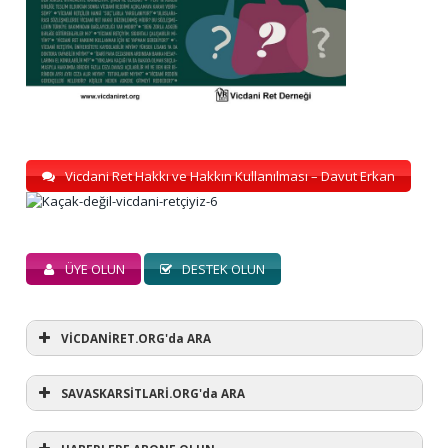
Vicdani Ret Hakkı ve Hakkın Kullanılması – Davut Erkan
ÜYE OLUN
DESTEK OLUN
VİCDANİRET.ORG'da ARA
SAVASKARSİTLARİ.ORG'da ARA