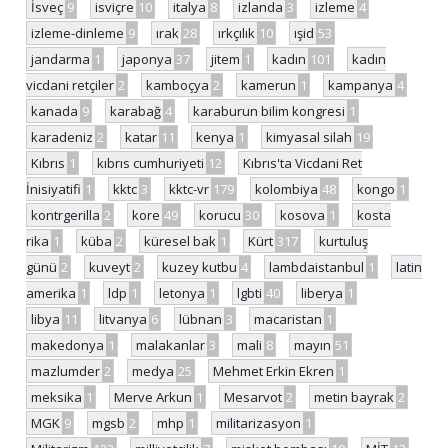
İsveç
9
isviçre
10
italya
8
izlanda
3
izleme
4
izleme-dinleme
9
ırak
28
ırkçılık
10
ışid
53
jandarma
1
japonya
37
jitem
1
kadın
101
kadın
vicdani retçiler
2
kamboçya
2
kamerun
1
kampanya
4
kanada
9
karabağ
4
karaburun bilim kongresi
1
karadeniz
2
katar
11
kenya
1
kimyasal silah
19
Kıbrıs
1
kıbrıs cumhuriyeti
12
Kıbrıs'ta Vicdani Ret
İnisiyatifi
1
kktc
3
kktc-vr
179
kolombiya
48
kongo
1
kontrgerilla
2
kore
49
korucu
30
kosova
1
kosta
rika
1
küba
2
küresel bak
1
Kürt
317
kurtuluş
günü
2
kuveyt
2
kuzey kutbu
4
lambdaistanbul
1
latin
amerika
1
ldp
1
letonya
1
lgbti
40
liberya
1
libya
11
litvanya
6
lübnan
3
macaristan
1
makedonya
1
malakanlar
3
mali
8
mayın
51
mazlumder
2
medya
25
Mehmet Erkin Ekren
1
meksika
1
Merve Arkun
1
Mesarvot
2
metin bayrak
2
MGK
9
mgsb
2
mhp
1
militarizasyon
1