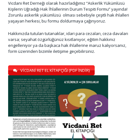
Vicdani Ret Derneği olarak hazırladığımız “Askerlik Yükümlüsü
Kişilerin Uğradığı Hak İhlallerinin Durum Tespiti Formu” yayında!
Zorunlu askerlik yükümlüsü olması sebebiyle çeşitli hak ihlalleri
yaşayan herkesi, bu formu doldurmaya çağırıyoruz.
Hakkınızda tutulan tutanaklar, idari para cezaları, ceza davaları
varsa; seyahat özgürlüğünüz kısıtlanıyor, eğitim hakkınız
engelleniyor ya da başkaca hak ihlallerine maruz kalıyorsanız,
form üzerinden bizimle iletişime geçebilirsiniz.
VİCDANİ RET EL KİTAPÇIĞI (PDF İNDİR)