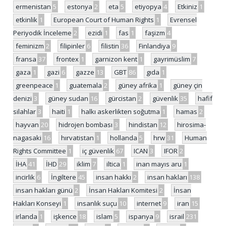
ermenistan
5
estonya
2
eta
5
etiyopya
4
Etkiniz
1
etkinlik
1
European Court of Human Rights
1
Evrensel
Periyodik İnceleme
2
ezidi
1
fas
1
faşizm
4
feminizm
2
filipinler
6
filistin
36
Finlandiya
9
fransa
37
frontex
1
garnizon kent
1
gayrimüslim
7
gaza
1
gazi
6
gazze
13
GBT
86
gıda
1
greenpeace
1
guatemala
2
güney afrika
1
güney çin
denizi
3
güney sudan
16
gürcistan
2
güvenlik
35
hafif
silahlar
3
haiti
1
halkı askerlikten soğutma
1
hamas
2
hayvan
20
hidrojen bombası
3
hindistan
12
hirosima-
nagasaki
16
hırvatistan
1
hollanda
5
hrw
31
Human
Rights Committee
1
iç güvenlik
67
ICAN
3
IFOR
2
İHA
41
İHD
29
iklim
7
iltica
1
inan mayıs aru
1
incirlik
6
İngiltere
45
insan hakkı
2
insan hakları
138
insan hakları günü
2
İnsan Hakları Komitesi
2
İnsan
Hakları Konseyi
1
insanlık suçu
10
internet
9
iran
15
irlanda
1
işkence
18
islam
5
ispanya
9
israil
231