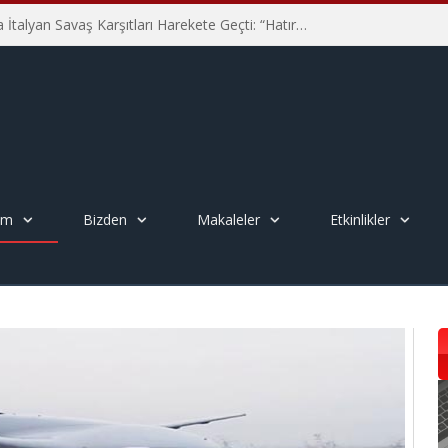
Hiroşima’nın 81. Yılında İtalyan Savaş Karşıtları Harekete Geçti: “Hatırlamak yeterli değil”
em
Bizden
Makaleler
Etkinlikler