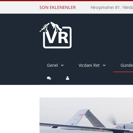
SON EKLENENLER
Genel
Vicdani Ret
Günd