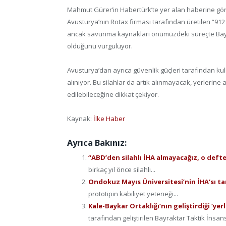
Mahmut Gürer’in Habertürk’te yer alan haberine göre, en
Avusturya’nın Rotax firması tarafından üretilen “912
ancak savunma kaynakları önümüzdeki süreçte Bayra
olduğunu vurguluyor.
Avusturya’dan ayrıca güvenlik güçleri tarafından kul
alınıyor. Bu silahlar da artık alınmayacak, yerlerin
edilebileceğine dikkat çekiyor.
Kaynak:
İlke Haber
Ayrıca Bakınız:
“ABD’den silahlı İHA almayacağız, o deft
birkaç yıl önce silahlı...
Ondokuz Mayıs Üniversitesi’nin İHA’sı t
prototipin kabiliyet yeteneği...
Kale-Baykar Ortaklığı’nın geliştirdiği ‘yerl
tarafından geliştirilen Bayraktar Taktik İnsans