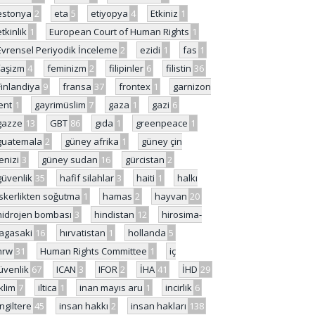
estonya
2
eta
5
etiyopya
4
Etkiniz
1
etkinlik
1
European Court of Human Rights
1
Evrensel Periyodik İnceleme
2
ezidi
1
fas
1
faşizm
4
feminizm
2
filipinler
6
filistin
36
Finlandiya
9
fransa
37
frontex
1
garnizon
ent
1
gayrimüslim
7
gaza
1
gazi
6
gazze
13
GBT
86
gıda
1
greenpeace
1
guatemala
2
güney afrika
1
güney çin
enizi
3
güney sudan
16
gürcistan
2
güvenlik
35
hafif silahlar
3
haiti
1
halkı
skerlikten soğutma
1
hamas
2
hayvan
20
hidrojen bombası
3
hindistan
12
hirosima-
agasaki
16
hırvatistan
1
hollanda
5
hrw
31
Human Rights Committee
1
iç
üvenlik
67
ICAN
3
IFOR
2
İHA
41
İHD
29
iklim
7
iltica
1
inan mayıs aru
1
incirlik
6
İngiltere
45
insan hakkı
2
insan hakları
138