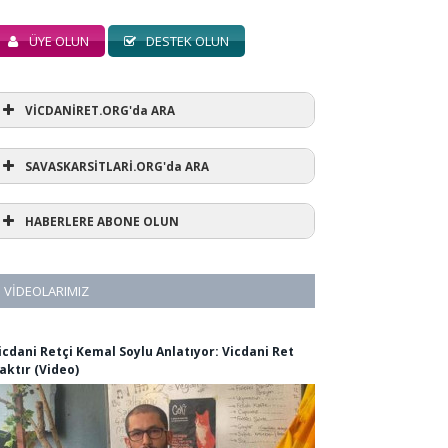
ÜYE OLUN
DESTEK OLUN
VİCDANİRET.ORG'da ARA
SAVASKARSİTLARİ.ORG'da ARA
HABERLERE ABONE OLUN
VIDEOLARIMIZ
icdani Retçi Kemal Soylu Anlatıyor: Vicdani Ret
aktır (Video)