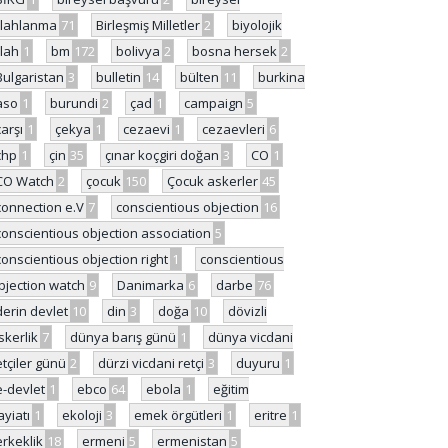
ilahlanma
71
Birleşmiş Milletler
2
biyolojik
ilah
1
bm
172
bolivya
2
bosna hersek
2
Bulgaristan
3
bulletin
14
bülten
11
burkina
aso
1
burundi
2
çad
1
campaign
5
çarşı
1
çekya
1
cezaevi
1
cezaevleri
6
chp
1
çin
35
çınar koçgiri doğan
3
CO
1
CO Watch
2
çocuk
150
Çocuk askerler
45
connection e.V
7
conscientious objection
16
conscientious objection association
5
conscientious objection right
1
conscientious
bjection watch
9
Danimarka
6
darbe
76
derin devlet
10
din
3
doğa
10
dövizli
skerlik
7
dünya barış günü
1
dünya vicdani
etçiler günü
2
dürzi vicdani retçi
3
duyuru
1
e-devlet
1
ebco
64
ebola
1
eğitim
ayiatı
1
ekoloji
3
emek örgütleri
1
eritre
1
erkeklik
18
ermeni
5
ermenistan
5