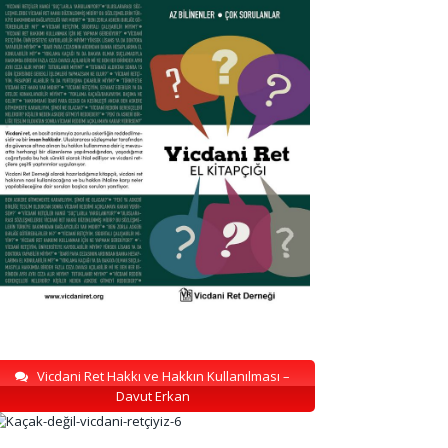
Vicdani Ret Hakkı ve Hakkın Kullanılması –
Davut Erkan