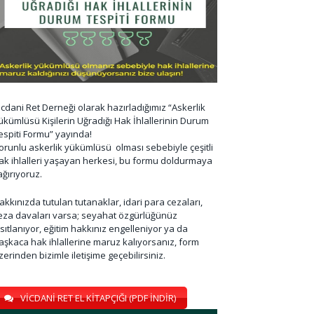
icdani Ret Derneği olarak hazırladığımız “Askerlik
ükümlüsü Kişilerin Uğradığı Hak İhlallerinin Durum
espiti Formu” yayında!
orunlu askerlik yükümlüsü olması sebebiyle çeşitli
ak ihlalleri yaşayan herkesi, bu formu doldurmaya
ağırıyoruz.
akkınızda tutulan tutanaklar, idari para cezaları,
eza davaları varsa; seyahat özgürlüğünüz
ısıtlanıyor, eğitim hakkınız engelleniyor ya da
aşkaca hak ihlallerine maruz kalıyorsanız, form
zerinden bizimle iletişime geçebilirsiniz.
VİCDANİ RET EL KİTAPÇIĞI (PDF İNDİR)