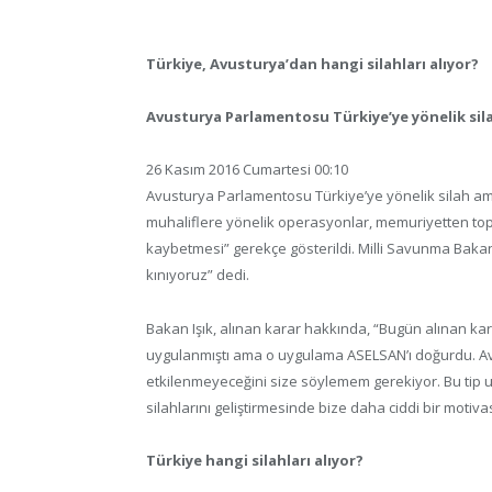
Türkiye, Avusturya’dan hangi silahları alıyor?
Avusturya Parlamentosu Türkiye’ye yönelik sil
26 Kasım 2016 Cumartesi 00:10
Avusturya Parlamentosu Türkiye’ye yönelik silah amb
muhaliflere yönelik operasyonlar, memuriyetten topl
kaybetmesi” gerekçe gösterildi. Milli Savunma Bakanı Fi
kınıyoruz” dedi.
Bakan Işık, alınan karar hakkında, “Bugün alınan kara
uygulanmıştı ama o uygulama ASELSAN’ı doğurdu. Avu
etkilenmeyeceğini size söylemem gerekiyor. Bu tip u
silahlarını geliştirmesinde bize daha ciddi bir moti
Türkiye hangi silahları alıyor?