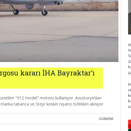
V
Y
T
Z
h
rgosu kararı İHA Bayraktar’ı
ç
H
c
k
 üretilen “912 model” motoru kullanıyor. Avusturya’dan
b
k marka tabanca ve Steyr keskin nişancı tüfekleri alınıyor
ü
GÜNDEM