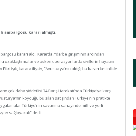
ah ambargosu kararı almıştı.
argosu kararı aldı. Kararda, “darbe girişiminin ardından
u uzaklaştırmalar ve askeri operasyonlarda sivillerin hayatını
kri Işık, karara ilişkin, “Avusturya’nın aldığı bu kararı kesinlikle
rın çok daha şiddetlisi 74 Barış Harekatı’nda Türkiye’ye karşı
sturya’nın koyduğu bu silah satışından Türkiye’nin pratikte
ygulamalar Türkiye’nin savunma sanayinde milli ve yerli
vasyon sağlayacak” dedi.