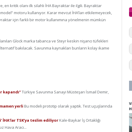
 kritik olanı ilk silahlı İHA Bayraktar ile ilgili. Bayraktar
 model” motoru kullanıyor. Karar mevcut İHA’ları etkilemeyecek,
ktar için farklı bir motor kullanımına yönelmenin mümkün
lanılan Glock marka tabanca ve Steyr keskin nişancı tüfekleri
e alternatif bakılacak. Savunma kaynakları bunların kolay ikame
er kapandı”
Türkiye Savunma Sanayi Müsteşarı İsmail Demir,
V
amamen yerli
Bu modeli prototip olarak yaptık. Test uçuşlarında
H
i’ İHA’lar TSK’ya teslim ediliyor
Kale-Baykar İş Ortaklığı
ız Hava Aracı...