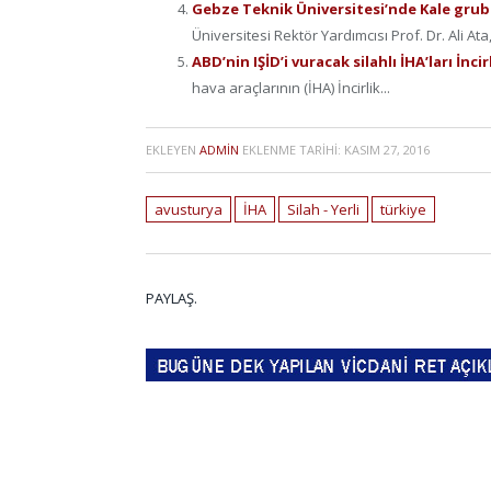
Gebze Teknik Üniversitesi’nde Kale grubun
Üniversitesi Rektör Yardımcısı Prof. Dr. Ali Ata,
ABD’nin IŞİD’i vuracak silahlı İHA’ları İnc
hava araçlarının (İHA) İncirlik...
EKLEYEN
ADMIN
EKLENME TARIHI:
KASIM 27, 2016
avusturya
İHA
Silah - Yerli
türkiye
PAYLAŞ.