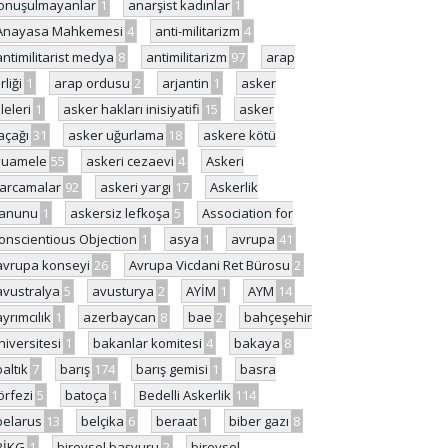
onuşulmayanlar
1
anarşist kadınlar
1
Anayasa Mahkemesi
4
anti-militarizm
4
antimilitarist medya
8
antimilitarizm
97
arap
rliği
1
arap ordusu
2
arjantin
1
asker
ileleri
1
asker hakları inisiyatifi
15
asker
açağı
31
asker uğurlama
18
askere kötü
uamele
55
askeri cezaevi
4
Askeri
arcamalar
92
askeri yargı
17
Askerlik
anunu
1
askersiz lefkoşa
5
Association for
onscientious Objection
1
asya
1
avrupa
41
avrupa konseyi
26
Avrupa Vicdani Ret Bürosu
2
avustralya
5
avusturya
2
AYİM
1
AYM
14
ayrımcılık
1
azerbaycan
8
bae
2
bahçeşehir
niversitesi
1
bakanlar komitesi
4
bakaya
8
baltık
7
barış
174
barış gemisi
1
basra
örfezi
5
batoça
1
Bedelli Askerlik
114
belarus
13
belçika
6
beraat
1
biber gazı
8
BİKG
1
bireysel başvuru
2
bireysel