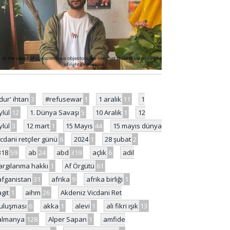
'dur' ihtarı
3
#refusewar
1
1 aralık
11
1
ylül
12
1. Dünya Savaşı
5
10 Aralık
1
12
ylül
3
12 mart
1
15 Mayıs
44
15 mayıs dünya
icdani retçiler günü
6
2024
1
28 şubat
2
318
59
ab
24
abd
319
açlık
6
adil
argılanma hakkı
1
Af Örgütü
61
afganistan
31
afrika
9
afrika birliği
1
agit
1
aihm
26
Akdeniz Vicdani Ret
uluşması
6
akka
1
alevi
1
ali fikri ışık
13
almanya
128
Alper Sapan
1
amfide