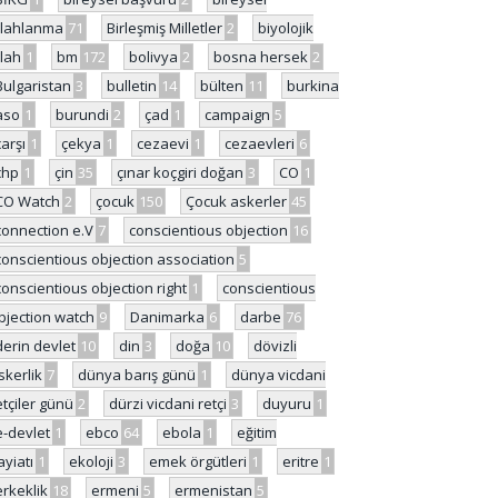
ilahlanma
71
Birleşmiş Milletler
2
biyolojik
ilah
1
bm
172
bolivya
2
bosna hersek
2
Bulgaristan
3
bulletin
14
bülten
11
burkina
aso
1
burundi
2
çad
1
campaign
5
çarşı
1
çekya
1
cezaevi
1
cezaevleri
6
chp
1
çin
35
çınar koçgiri doğan
3
CO
1
CO Watch
2
çocuk
150
Çocuk askerler
45
connection e.V
7
conscientious objection
16
conscientious objection association
5
conscientious objection right
1
conscientious
bjection watch
9
Danimarka
6
darbe
76
derin devlet
10
din
3
doğa
10
dövizli
skerlik
7
dünya barış günü
1
dünya vicdani
etçiler günü
2
dürzi vicdani retçi
3
duyuru
1
e-devlet
1
ebco
64
ebola
1
eğitim
ayiatı
1
ekoloji
3
emek örgütleri
1
eritre
1
erkeklik
18
ermeni
5
ermenistan
5