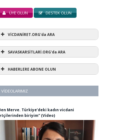
ÜYE OLUN
DESTEK OLUN
VİCDANİRET.ORG'da ARA
SAVASKARSİTLARİ.ORG'da ARA
HABERLERE ABONE OLUN
VIDEOLARIMIZ
Ben Merve. Türkiye’deki kadın vicdani
etçilerinden biriyim” (Video)