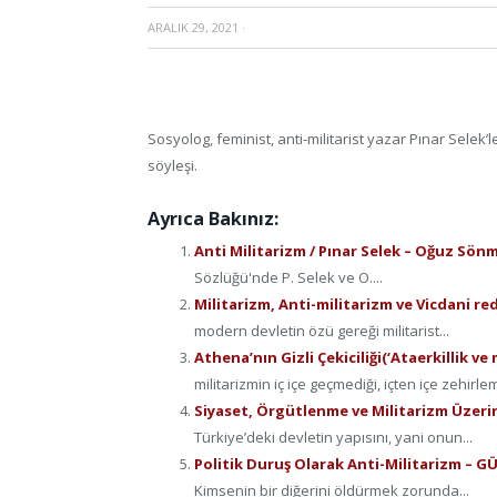
ARALIK 29, 2021
·
Sosyolog, feminist, anti-militarist yazar Pınar Selek
söyleşi.
Ayrıca Bakınız:
Anti Militarizm / Pınar Selek – Oğuz Sön
Sözlüğü'nde P. Selek ve O....
Militarizm, Anti-militarizm ve Vicdani r
modern devletin özü gereği militarist...
Athena’nın Gizli Çekiciliği(‘Ataerkillik v
militarizmin iç içe geçmediği, içten içe zehirlem
Siyaset, Örgütlenme ve Militarizm Üzer
Türkiye’deki devletin yapısını, yani onun...
Politik Duruş Olarak Anti-Militarizm 
Kimsenin bir diğerini öldürmek zorunda...