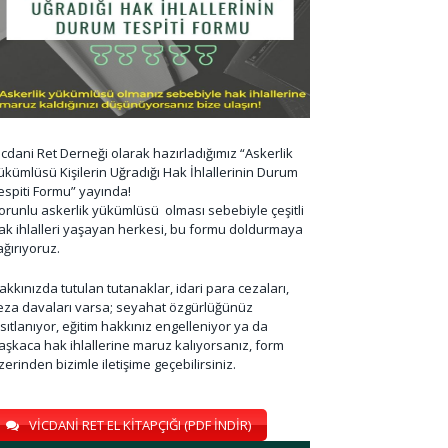
icdani Ret Derneği olarak hazırladığımız “Askerlik
ükümlüsü Kişilerin Uğradığı Hak İhlallerinin Durum
espiti Formu” yayında!
orunlu askerlik yükümlüsü olması sebebiyle çeşitli
ak ihlalleri yaşayan herkesi, bu formu doldurmaya
ağırıyoruz.
akkınızda tutulan tutanaklar, idari para cezaları,
eza davaları varsa; seyahat özgürlüğünüz
ısıtlanıyor, eğitim hakkınız engelleniyor ya da
aşkaca hak ihlallerine maruz kalıyorsanız, form
zerinden bizimle iletişime geçebilirsiniz.
VİCDANİ RET EL KİTAPÇIĞI (PDF İNDİR)