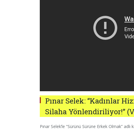
Pınar Selek: “Kadınlar Hi
Silaha Yönlendiriliyor!” (
Pınar Selek’le “Sürünü Sürüne Erkek Olmak” adlı ki