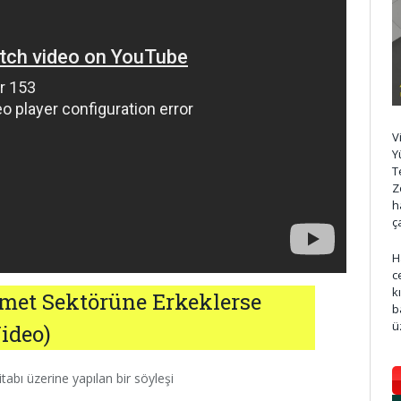
V
Y
T
Z
h
ç
H
c
k
zmet Sektörüne Erkeklerse
b
ü
Video)
tabı üzerine yapılan bir söyleşi