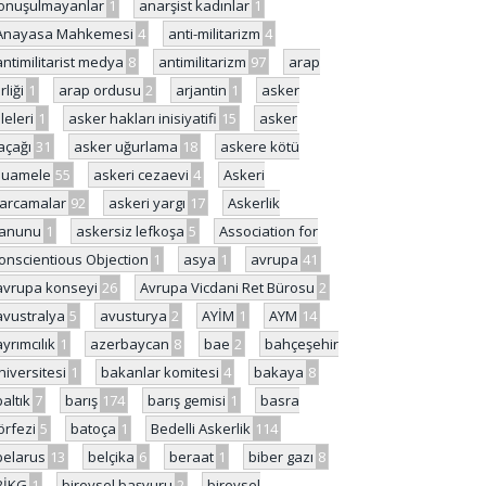
onuşulmayanlar
1
anarşist kadınlar
1
Anayasa Mahkemesi
4
anti-militarizm
4
antimilitarist medya
8
antimilitarizm
97
arap
rliği
1
arap ordusu
2
arjantin
1
asker
ileleri
1
asker hakları inisiyatifi
15
asker
açağı
31
asker uğurlama
18
askere kötü
uamele
55
askeri cezaevi
4
Askeri
arcamalar
92
askeri yargı
17
Askerlik
anunu
1
askersiz lefkoşa
5
Association for
onscientious Objection
1
asya
1
avrupa
41
avrupa konseyi
26
Avrupa Vicdani Ret Bürosu
2
avustralya
5
avusturya
2
AYİM
1
AYM
14
ayrımcılık
1
azerbaycan
8
bae
2
bahçeşehir
niversitesi
1
bakanlar komitesi
4
bakaya
8
baltık
7
barış
174
barış gemisi
1
basra
örfezi
5
batoça
1
Bedelli Askerlik
114
belarus
13
belçika
6
beraat
1
biber gazı
8
BİKG
1
bireysel başvuru
2
bireysel