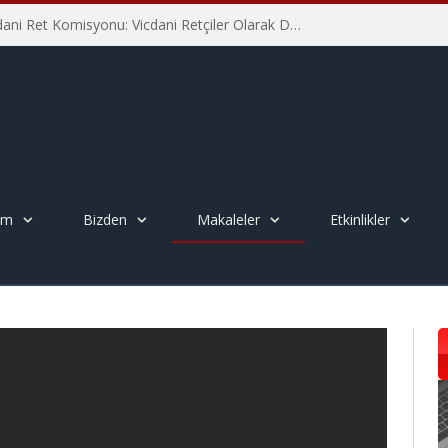
İHD İstanbul Şube Vicdani Ret Komisyonu: Vicdani Retçiler Olarak Destek İçin Buradayız!
em
Bizden
Makaleler
Etkinlikler