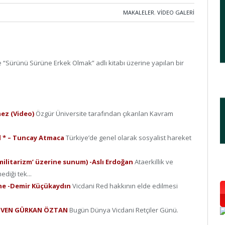
MAKALELER
,
VIDEO GALERI
’le “Sürünü Sürüne Erkek Olmak” adlı kitabı üzerine yapılan bir
mez (Video)
Özgür Üniversite tarafından çıkarılan Kavram
ed * – Tuncay Atmaca
Türkiye’de genel olarak sosyalist hareket
e militarizm’ üzerine sunum) -Aslı Erdoğan
Ataerkillik ve
ediği tek...
ine -Demir Küçükaydın
Vicdani Red hakkının elde edilmesi
– GÜVEN GÜRKAN ÖZTAN
Bugün Dünya Vicdani Retçiler Günü.