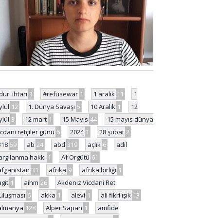
'dur' ihtarı
3
#refusewar
1
1 aralık
11
1
ylül
12
1. Dünya Savaşı
5
10 Aralık
1
12
ylül
3
12 mart
1
15 Mayıs
44
15 mayıs dünya
icdani retçiler günü
6
2024
1
28 şubat
2
318
59
ab
24
abd
319
açlık
6
adil
argılanma hakkı
1
Af Örgütü
61
afganistan
31
afrika
9
afrika birliği
1
agit
1
aihm
26
Akdeniz Vicdani Ret
uluşması
6
akka
1
alevi
1
ali fikri ışık
13
almanya
128
Alper Sapan
1
amfide