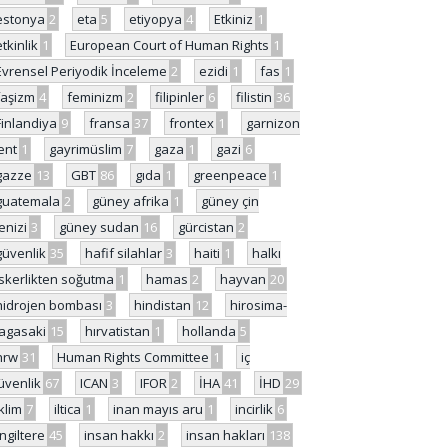
estonya
2
eta
5
etiyopya
4
Etkiniz
1
etkinlik
1
European Court of Human Rights
1
Evrensel Periyodik İnceleme
2
ezidi
1
fas
1
faşizm
4
feminizm
2
filipinler
6
filistin
36
Finlandiya
9
fransa
37
frontex
1
garnizon
ent
1
gayrimüslim
7
gaza
1
gazi
6
gazze
13
GBT
86
gıda
1
greenpeace
1
guatemala
2
güney afrika
1
güney çin
enizi
3
güney sudan
16
gürcistan
2
güvenlik
35
hafif silahlar
3
haiti
1
halkı
skerlikten soğutma
1
hamas
2
hayvan
20
hidrojen bombası
3
hindistan
12
hirosima-
agasaki
15
hırvatistan
1
hollanda
5
hrw
31
Human Rights Committee
1
iç
üvenlik
67
ICAN
3
IFOR
2
İHA
41
İHD
29
iklim
7
iltica
1
inan mayıs aru
1
incirlik
6
İngiltere
45
insan hakkı
2
insan hakları
138