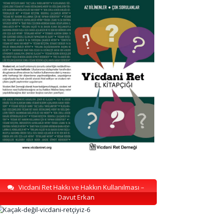
Vicdani Ret Hakkı ve Hakkın Kullanılması –
Davut Erkan