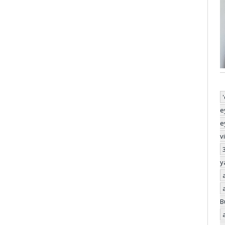
e
e
v
y
B