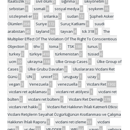
İtaatsizlik
29
sivil ölüm
5
sığınma
1
sıkıyönetim
1
sırbistan
1
somali
8
sosyal medya
8
soykırım
15
sözleşmeli er
17
srilanka
2
sudan
12
Şüpheli Asker
Ölümleri
358
Suriye
172
Suruç Katliamı
1
suudi
arabistan
45
tayland
16
tayvan
4
tck 318
1
The
Multiplier Effect Of The Violation Of The Right To Conscientious
Objection
1
tihv
5
toma
2
TSK
188
tunus
1
turkey
2
türkiye
410
türkmenistan
2
tüsiad
6
ucm
10
ukrayna
118
Ulke Group Cases
1
Ülke Group of
Cases
1
Ülke Grubu Davaları
2
Uluslararası Vicdani Ret
Günü
1
UN
1
unicef
26
uruguay
1
uzay
1
vegan
3
Venezuela
1
venezuella
2
Vicdani Ret
1302
vicdani ret açıklaması
1
vicdani ret atölyesi
1
vicdani ret
bülten
2
vicdani ret bülteni
7
Vicdani Ret Derneği
278
vicdani ret hakkı
8
Vicdani Ret Hakkının İhlali Katmerli Etkisi:
Vicdani Retçilerin Seyahat Özgürlüğünün Kısıtlanması ve Çalışma
Hakkının İhlali Raporu
1
vicdani ret izleme
53
vicdani
retçi
5
vr der
21
VR-DDER
1
WRİ
64
yayın
1
yehova