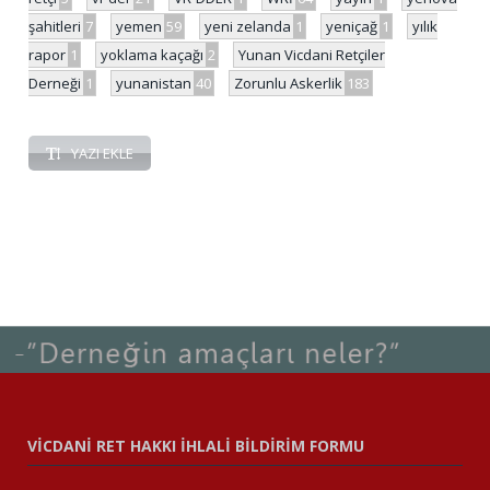
şahitleri
7
yemen
59
yeni zelanda
1
yeniçağ
1
yılık
rapor
1
yoklama kaçağı
2
Yunan Vicdani Retçiler
Derneği
1
yunanistan
40
Zorunlu Askerlik
183
YAZI EKLE
VİCDANİ RET HAKKI İHLALİ BİLDİRİM FORMU