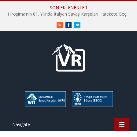
SON EKLENENLER
Hiroşima’nın 81. Yılında İtalyan Savaş Karşıtları Harekete Geçti: “Hatırlamak yeterli değil”
RSS
Facebook
Twitter
Navigate