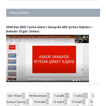
VIDEOLARIMIZ
SİHA’dan Milli Tanka Askeri Sanayide AKP-Şirket İlişkileri –
Bahadır Özgür (Video)
'dur' ihtarı
3
#refusewar
1
1 aralık
11
1 eylül
12
1.
Dünya Savaşı
5
10 Aralık
1
12 eylül
3
12 mart
1
15