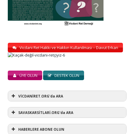
Vicdani Ret Hakkı ve Hakkın Kullanılması – Davut Erkan
ÜYE OLUN
DESTEK OLUN
VİCDANİRET.ORG'da ARA
SAVASKARSİTLARİ.ORG'da ARA
HABERLERE ABONE OLUN