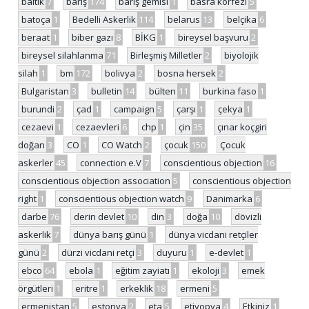
baltık
7
barış
174
barış gemisi
1
basra körfezi
5
batoça
1
Bedelli Askerlik
114
belarus
13
belçika
6
beraat
1
biber gazı
8
BİKG
1
bireysel başvuru
2
bireysel silahlanma
71
Birleşmiş Milletler
2
biyolojik
silah
1
bm
172
bolivya
2
bosna hersek
2
Bulgaristan
3
bulletin
14
bülten
11
burkina faso
1
burundi
2
çad
1
campaign
5
çarşı
1
çekya
1
cezaevi
1
cezaevleri
6
chp
1
çin
35
çınar koçgiri
doğan
3
CO
1
CO Watch
2
çocuk
150
Çocuk
askerler
45
connection e.V
7
conscientious objection
16
conscientious objection association
5
conscientious objection
right
1
conscientious objection watch
9
Danimarka
6
darbe
76
derin devlet
10
din
3
doğa
10
dövizli
askerlik
7
dünya barış günü
1
dünya vicdani retçiler
günü
2
dürzi vicdani retçi
3
duyuru
1
e-devlet
1
ebco
64
ebola
1
eğitim zayiatı
1
ekoloji
3
emek
örgütleri
1
eritre
1
erkeklik
18
ermeni
5
ermenistan
5
estonya
2
eta
5
etiyopya
4
Etkiniz
1