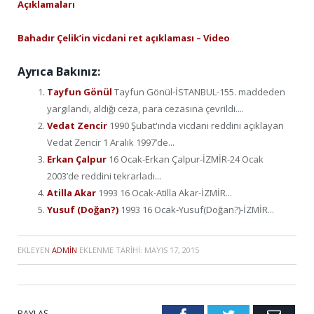
Açıklamaları
Bahadır Çelik’in vicdani ret açıklaması – Video
Ayrıca Bakınız:
Tayfun Gönül
Tayfun Gönül-İSTANBUL-155. maddeden
yargılandı, aldığı ceza, para cezasına çevrildi....
Vedat Zencir
1990 Şubat'ında vicdani reddini açıklayan
Vedat Zencir 1 Aralık 1997’de...
Erkan Çalpur
16 Ocak-Erkan Çalpur-İZMİR-24 Ocak
2003’de reddini tekrarladı...
Atilla Akar
1993 16 Ocak-Atilla Akar-İZMİR...
Yusuf (Doğan?)
1993 16 Ocak-Yusuf(Doğan?)-İZMİR...
EKLEYEN
ADMIN
EKLENME TARIHI:
MAYIS 17, 2015
PAYLAŞ.