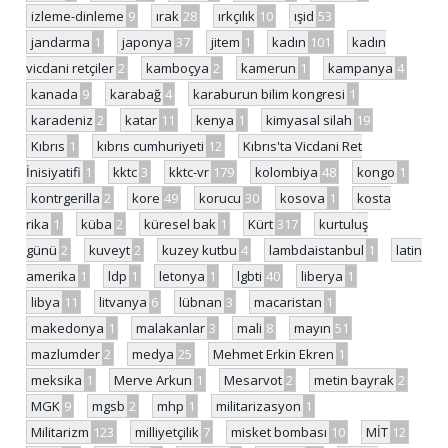
izleme-dinleme
9
ırak
28
ırkçılık
10
ışid
53
jandarma
1
japonya
37
jitem
1
kadın
101
kadın
vicdani retçiler
2
kamboçya
2
kamerun
1
kampanya
4
kanada
9
karabağ
4
karaburun bilim kongresi
1
karadeniz
2
katar
11
kenya
1
kimyasal silah
19
Kıbrıs
1
kıbrıs cumhuriyeti
12
Kıbrıs'ta Vicdani Ret
İnisiyatifi
1
kktc
3
kktc-vr
179
kolombiya
48
kongo
1
kontrgerilla
2
kore
49
korucu
30
kosova
1
kosta
rika
1
küba
2
küresel bak
1
Kürt
317
kurtuluş
günü
2
kuveyt
2
kuzey kutbu
4
lambdaistanbul
1
latin
amerika
1
ldp
1
letonya
1
lgbti
40
liberya
1
libya
11
litvanya
6
lübnan
3
macaristan
1
makedonya
1
malakanlar
3
mali
8
mayın
51
mazlumder
2
medya
25
Mehmet Erkin Ekren
1
meksika
1
Merve Arkun
1
Mesarvot
2
metin bayrak
2
MGK
9
mgsb
2
mhp
1
militarizasyon
1
Militarizm
123
milliyetçilik
7
misket bombası
10
MİT
12