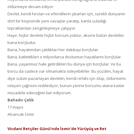
öldürmeye devam ediyor.
Devlet, kendi hırsları ve efendilerin çıkarları için, sürekli dünyanın
dört bir köşesinde yeni savaşlar yaratıp, kanla suladığı
topraklardan zenginleşmeye çalışıyor.
Hayır, hiçbir devlete hiçbir borcum yoktur, aksine bütün devletler
bana borçludur.
Bana, hayatımdan çaldıkları her dakikayı borçlular.
Bana, katlettikleri o milyonlarca dostumun hayatlarını borçlular.
Bana, yaşanmaz hale getirdikleri bu dünya için borçlular. Ve bu
borcu da sadece var olmamakla ödeyebilirler. Bu yüzden, hayat
diye zulüm pazarlayan devletin, kendi refahı için ölüp, öldürmemi
isteyen çağrısını reddediyor, bunun yerine borcumu alana kadar
mücadele edeceğimi ilan ediyorum.
Bahadır Çelik
17 mayıs
Alsancak-İzmir
Vicdani Retçiler Günü’nde İzmir’de Yürüyüş ve Ret