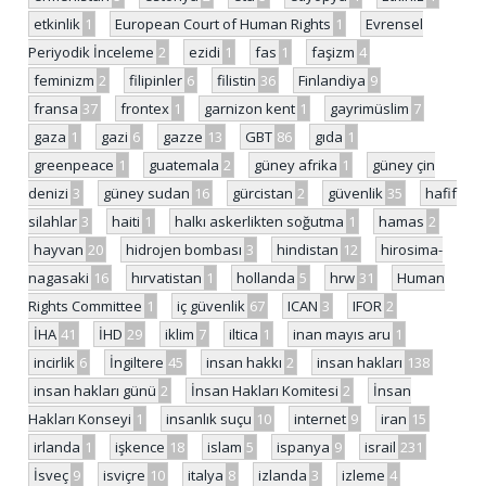
etkinlik
1
European Court of Human Rights
1
Evrensel
Periyodik İnceleme
2
ezidi
1
fas
1
faşizm
4
feminizm
2
filipinler
6
filistin
36
Finlandiya
9
fransa
37
frontex
1
garnizon kent
1
gayrimüslim
7
gaza
1
gazi
6
gazze
13
GBT
86
gıda
1
greenpeace
1
guatemala
2
güney afrika
1
güney çin
denizi
3
güney sudan
16
gürcistan
2
güvenlik
35
hafif
silahlar
3
haiti
1
halkı askerlikten soğutma
1
hamas
2
hayvan
20
hidrojen bombası
3
hindistan
12
hirosima-
nagasaki
16
hırvatistan
1
hollanda
5
hrw
31
Human
Rights Committee
1
iç güvenlik
67
ICAN
3
IFOR
2
İHA
41
İHD
29
iklim
7
iltica
1
inan mayıs aru
1
incirlik
6
İngiltere
45
insan hakkı
2
insan hakları
138
insan hakları günü
2
İnsan Hakları Komitesi
2
İnsan
Hakları Konseyi
1
insanlık suçu
10
internet
9
iran
15
irlanda
1
işkence
18
islam
5
ispanya
9
israil
231
İsveç
9
isviçre
10
italya
8
izlanda
3
izleme
4