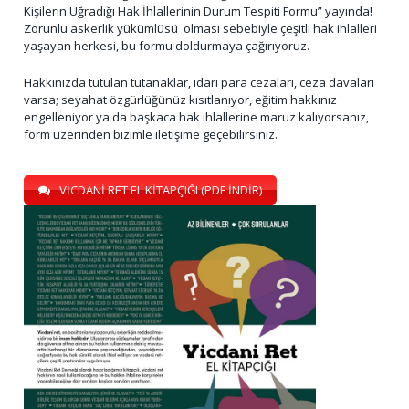
Kişilerin Uğradığı Hak İhlallerinin Durum Tespiti Formu” yayında!
Zorunlu askerlik yükümlüsü olması sebebiyle çeşitli hak ihlalleri
yaşayan herkesi, bu formu doldurmaya çağırıyoruz.
Hakkınızda tutulan tutanaklar, idari para cezaları, ceza davaları
varsa; seyahat özgürlüğünüz kısıtlanıyor, eğitim hakkınız
engelleniyor ya da başkaca hak ihlallerine maruz kalıyorsanız,
form üzerinden bizimle iletişime geçebilirsiniz.
VİCDANİ RET EL KİTAPÇIĞI (PDF İNDİR)