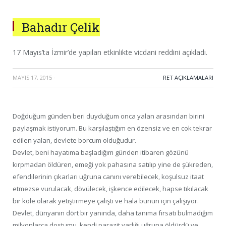
Bahadır Çelik
17 Mayıs’ta İzmir’de yapılan etkinlikte vicdani reddini açıkladı.
MAYIS 17, 2015
·
RET AÇIKLAMALARI
Doğduğum günden beri duyduğum onca yalan arasından birini
paylaşmak istiyorum. Bu karşılaştığım en özensiz ve en cok tekrar
edilen yalan, devlete borcum olduğudur.
Devlet, beni hayatıma başladığım günden itibaren gözünü
kırpmadan öldüren, emeği yok pahasına satılıp yine de şükreden,
efendilerinin çıkarları uğruna canını verebilecek, koşulsuz itaat
etmezse vurulacak, dövülecek, işkence edilecek, hapse tıkılacak
bir köle olarak yetiştirmeye çalıştı ve hala bunun için çalışıyor.
Devlet, dünyanın dört bir yanında, daha tanıma fırsatı bulmadığım
milyonlarca dostumu, kendi parazit varlığı uğruna öldürdü ve