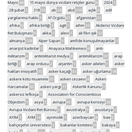
Mayıs
44
15 mayıs dünya vicdani retçiler günü
6
2024
1
28 şubat
2
318
59
ab
24
abd
319
açlık
6
adil
yargılanma hakkı
1
Af Örgütü
61
afganistan
31
afrika
9
afrika birliği
1
agit
1
aihm
26
Akdeniz Vicdani
Ret Buluşması
6
akka
1
alevi
1
ali fikri ışık
13
almanya
128
Alper Sapan
1
amfide konuşulmayanlar
1
anarşist kadınlar
1
Anayasa Mahkemesi
4
anti-
militarizm
4
antimilitarist medya
8
antimilitarizm
97
arap
birliği
1
arap ordusu
2
arjantin
1
asker aileleri
1
asker
hakları inisiyatifi
15
asker kaçağı
31
asker uğurlama
18
askere kötü muamele
55
askeri cezaevi
4
Askeri
Harcamalar
92
askeri yargı
17
Askerlik Kanunu
1
askersiz lefkoşa
5
Association for Conscientious
Objection
1
asya
1
avrupa
41
avrupa konseyi
26
Avrupa Vicdani Ret Bürosu
2
avustralya
5
avusturya
2
AYİM
1
AYM
14
ayrımcılık
1
azerbaycan
8
bae
2
bahçeşehir üniversitesi
1
bakanlar komitesi
4
bakaya
8