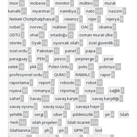
mısır
16
mobese
1
monitor
1
mülteci
76
murat
kanatlı
21
myanmar
8
namibya
1
nato
107
nazizm
1
Netiwit Chotiphatphaisal
1
newroz
1
nijer
1
nijerya
8
nobel
9
norveç
3
nükleer
113
OAC
9
obama
2
ODTÜ
1
ohal
43
ortadoğu
15
osman murat ülke
2
otorite
1
Oyak
10
oyuncak silah
4
özel güvenlik
11
özel ordu
4
Pakistan
12
panel
1
papa
12
paraguay
1
PEN
1
pesco
2
peşmerge
1
pınar
selek
18
pkk
12
Polen Ünlü
1
polis
43
polonya
10
profesyonel ordu
22
QUNO
2
RAMALC
1
rapor
5
raporlama
1
report
3
roboski
34
robot
15
rojava
39
romanya
3
röportaj
2
rusya
150
sağlık
1
sahel
1
Savaş
190
savaş karşıtı
420
savaş karşıtlığı
3
savaş oyunu
2
savaş suçu
77
savaşa hayır
1
şehitlik
56
sergi
1
siber
5
şiddetsizlik
45
şiir
4
Silah
- Yerli
162
silah projeleri
5
Silah ticareti
256
Silahlanma
114
şili
1
şiö
1
SIPRI
41
Sivil