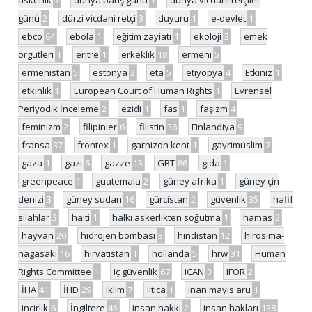
günü
2
dürzi vicdani retçi
3
duyuru
1
e-devlet
1
ebco
64
ebola
1
eğitim zayiatı
1
ekoloji
3
emek
örgütleri
1
eritre
1
erkeklik
18
ermeni
5
ermenistan
5
estonya
2
eta
5
etiyopya
4
Etkiniz
1
etkinlik
1
European Court of Human Rights
1
Evrensel
Periyodik İnceleme
2
ezidi
1
fas
1
faşizm
4
feminizm
2
filipinler
6
filistin
36
Finlandiya
9
fransa
37
frontex
1
garnizon kent
1
gayrimüslim
7
gaza
1
gazi
6
gazze
13
GBT
86
gıda
1
greenpeace
1
guatemala
2
güney afrika
1
güney çin
denizi
3
güney sudan
16
gürcistan
2
güvenlik
35
hafif
silahlar
3
haiti
1
halkı askerlikten soğutma
1
hamas
2
hayvan
20
hidrojen bombası
3
hindistan
12
hirosima-
nagasaki
16
hırvatistan
1
hollanda
5
hrw
31
Human
Rights Committee
1
iç güvenlik
67
ICAN
3
IFOR
2
İHA
41
İHD
29
iklim
7
iltica
1
inan mayıs aru
1
incirlik
6
İngiltere
45
insan hakkı
2
insan hakları
138