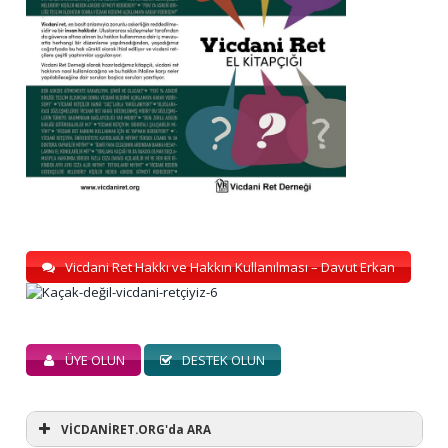
Vicdani Ret Hakkı ve Hakkın Kullanılması – Davut Erkan
ÜYE OLUN
DESTEK OLUN
VİCDANİRET.ORG'da ARA