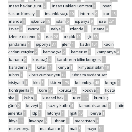
insan hakları günü
2
İnsan Hakları Komitesi
2
İnsan
Hakları Konseyi
1
insanlık suçu
10
internet
9
iran
15
irlanda
1
işkence
18
islam
5
ispanya
9
israil
231
İsveç
9
isviçre
10
italya
8
izlanda
3
izleme
4
izleme-dinleme
9
ırak
28
ırkçılık
10
ışid
53
jandarma
1
japonya
37
jitem
1
kadın
101
kadın
vicdani retçiler
2
kamboçya
2
kamerun
1
kampanya
4
kanada
9
karabağ
4
karaburun bilim kongresi
1
karadeniz
2
katar
11
kenya
1
kimyasal silah
19
Kıbrıs
1
kıbrıs cumhuriyeti
12
Kıbrıs'ta Vicdani Ret
İnisiyatifi
1
kktc
3
kktc-vr
179
kolombiya
48
kongo
1
kontrgerilla
2
kore
49
korucu
30
kosova
1
kosta
rika
1
küba
2
küresel bak
1
Kürt
317
kurtuluş
günü
2
kuveyt
2
kuzey kutbu
4
lambdaistanbul
1
latin
amerika
1
ldp
1
letonya
1
lgbti
40
liberya
1
libya
11
litvanya
6
lübnan
3
macaristan
1
makedonya
1
malakanlar
3
mali
8
mayın
51