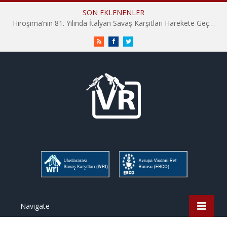
SON EKLENENLER
Hiroşima’nın 81. Yılında İtalyan Savaş Karşıtları Harekete Geçti: “Hatırlamak yeterli değil”
RSS
Facebook
Twitter
Navigate