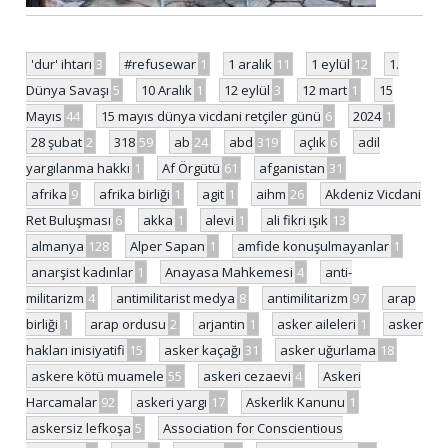
'dur' ihtarı
3
#refusewar
1
1 aralık
11
1 eylül
12
1.
Dünya Savaşı
5
10 Aralık
1
12 eylül
3
12 mart
1
15
Mayıs
44
15 mayıs dünya vicdani retçiler günü
6
2024
1
28 şubat
2
318
59
ab
24
abd
319
açlık
6
adil
yargılanma hakkı
1
Af Örgütü
61
afganistan
31
afrika
9
afrika birliği
1
agit
1
aihm
26
Akdeniz Vicdani
Ret Buluşması
6
akka
1
alevi
1
ali fikri ışık
13
almanya
128
Alper Sapan
1
amfide konuşulmayanlar
1
anarşist kadınlar
1
Anayasa Mahkemesi
4
anti-
militarizm
4
antimilitarist medya
8
antimilitarizm
97
arap
birliği
1
arap ordusu
2
arjantin
1
asker aileleri
1
asker
hakları inisiyatifi
15
asker kaçağı
31
asker uğurlama
18
askere kötü muamele
55
askeri cezaevi
4
Askeri
Harcamalar
92
askeri yargı
17
Askerlik Kanunu
1
askersiz lefkoşa
5
Association for Conscientious