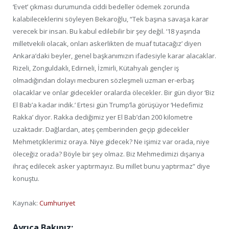
‘Evet’ çıkması durumunda ciddi bedeller ödemek zorunda
kalabileceklerini söyleyen Bekaroğlu, “Tek başına savaşa karar
verecek bir insan. Bu kabul edilebilir bir şey değil. ‘18 yaşında
milletvekili olacak, onları askerlikten de muaf tutacağız’ diyen
Ankara’daki beyler, genel başkanımızın ifadesiyle karar alacaklar.
Rizeli, Zonguldaklı, Edirneli, İzmirli, Kütahyalı gençler iş
olmadığından dolayı mecburen sözleşmeli uzman er-erbaş
olacaklar ve onlar gidecekler oralarda ölecekler. Bir gün diyor ‘Biz
El Bab’a kadar indik.’ Ertesi gün Trump’la görüşüyor ‘Hedefimiz
Rakka’ diyor. Rakka dediğimiz yer El Bab’dan 200 kilometre
uzaktadır. Dağlardan, ateş çemberinden geçip gidecekler
Mehmetçiklerimiz oraya. Niye gidecek? Ne işimiz var orada, niye
öleceğiz orada? Böyle bir şey olmaz. Biz Mehmedimizi dışarıya
ihraç edilecek asker yaptırmayız. Bu millet bunu yaptırmaz” diye
konuştu.
Kaynak:
Cumhuriyet
Ayrıca Bakınız: