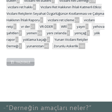
bülten
2
vicdani ret bülteni
7
Vicdani Ret Derneği
278
vicdani ret hakkı
8
Vicdani Ret Hakkının İhlali Katmerli Etkisi:
Vicdani Retçilerin Seyahat Özgürlüğünün Kısıtlanması ve Çalışma
Hakkının İhlali Raporu
1
vicdani ret izleme
53
vicdani
retçi
5
vr der
21
VR-DDER
1
WRİ
64
yayın
1
yehova
şahitleri
7
yemen
59
yeni zelanda
1
yeniçağ
1
yılık
rapor
1
yoklama kaçağı
2
Yunan Vicdani Retçiler
Derneği
1
yunanistan
40
Zorunlu Askerlik
183
YAZI EKLE