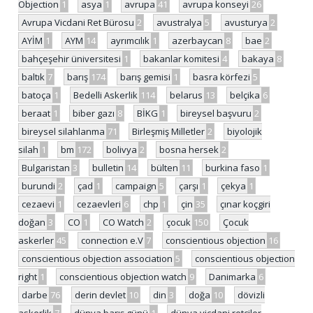
Objection
1
asya
1
avrupa
41
avrupa konseyi
26
Avrupa Vicdani Ret Bürosu
2
avustralya
5
avusturya
2
AYİM
1
AYM
14
ayrımcılık
1
azerbaycan
8
bae
2
bahçeşehir üniversitesi
1
bakanlar komitesi
4
bakaya
8
baltık
7
barış
174
barış gemisi
1
basra körfezi
5
batoça
1
Bedelli Askerlik
114
belarus
13
belçika
6
beraat
1
biber gazı
8
BİKG
1
bireysel başvuru
2
bireysel silahlanma
71
Birleşmiş Milletler
2
biyolojik
silah
1
bm
172
bolivya
2
bosna hersek
2
Bulgaristan
3
bulletin
14
bülten
11
burkina faso
1
burundi
2
çad
1
campaign
5
çarşı
1
çekya
1
cezaevi
1
cezaevleri
6
chp
1
çin
35
çınar koçgiri
doğan
3
CO
1
CO Watch
2
çocuk
150
Çocuk
askerler
45
connection e.V
7
conscientious objection
16
conscientious objection association
5
conscientious objection
right
1
conscientious objection watch
9
Danimarka
6
darbe
76
derin devlet
10
din
3
doğa
10
dövizli
askerlik
7
dünya barış günü
1
dünya vicdani retçiler