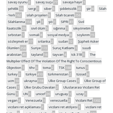
savaş oyunu
2
savaş suçu
77
savaşa hayır
1
şehitlik
56
sergi
1
siber
5
şiddetsizlik
45
şiir
4
Silah
- Yerli
162
silah projeleri
5
Silah ticareti
256
Silahlanma
114
şili
1
şiö
1
SIPRI
41
Sivil
İtaatsizlik
29
sivil ölüm
5
sığınma
1
sıkıyönetim
1
sırbistan
1
somali
8
sosyal medya
8
soykırım
15
sözleşmeli er
17
srilanka
2
sudan
12
Şüpheli Asker
Ölümleri
358
Suriye
172
Suruç Katliamı
1
suudi
arabistan
45
tayland
16
tayvan
4
tck 318
1
The
Multiplier Effect Of The Violation Of The Right To Conscientious
Objection
1
tihv
5
toma
2
TSK
188
tunus
1
turkey
2
türkiye
410
türkmenistan
2
tüsiad
6
ucm
10
ukrayna
118
Ulke Group Cases
1
Ülke Group of
Cases
1
Ülke Grubu Davaları
2
Uluslararası Vicdani Ret
Günü
1
UN
1
unicef
26
uruguay
1
uzay
1
vegan
3
Venezuela
1
venezuella
2
Vicdani Ret
1302
vicdani ret açıklaması
1
vicdani ret atölyesi
1
vicdani ret