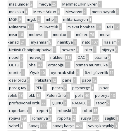
mazlumder
2
medya
25
Mehmet Erkin Ekren
1
meksika
1
Merve Arkun
1
Mesarvot
2
metin bayrak
2
MGK
9
mgsb
2
mhp
1
militarizasyon
1
Militarizm
123
milliyetçilik
7
misket bombası
10
MİT
12
mısır
16
mobese
1
monitor
1
mülteci
76
murat
kanatlı
21
myanmar
8
namibya
1
nato
107
nazizm
1
Netiwit Chotiphatphaisal
1
newroz
1
nijer
1
nijerya
8
nobel
9
norveç
3
nükleer
113
OAC
9
obama
2
ODTÜ
1
ohal
43
ortadoğu
15
osman murat ülke
2
otorite
1
Oyak
10
oyuncak silah
4
özel güvenlik
11
özel ordu
4
Pakistan
12
panel
1
papa
12
paraguay
1
PEN
1
pesco
2
peşmerge
1
pınar
selek
18
pkk
12
Polen Ünlü
1
polis
43
polonya
10
profesyonel ordu
22
QUNO
2
RAMALC
1
rapor
5
raporlama
1
report
3
roboski
34
robot
15
rojava
39
romanya
3
röportaj
2
rusya
150
sağlık
1
sahel
1
Savaş
190
savaş karşıtı
420
savaş karşıtlığı
3