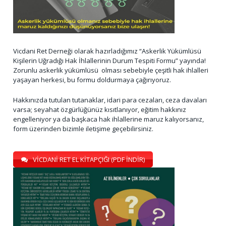
Vicdani Ret Derneği olarak hazırladığımız “Askerlik Yükümlüsü
Kişilerin Uğradığı Hak İhlallerinin Durum Tespiti Formu” yayında!
Zorunlu askerlik yükümlüsü olması sebebiyle çeşitli hak ihlalleri
yaşayan herkesi, bu formu doldurmaya çağırıyoruz.
Hakkınızda tutulan tutanaklar, idari para cezaları, ceza davaları
varsa; seyahat özgürlüğünüz kısıtlanıyor, eğitim hakkınız
engelleniyor ya da başkaca hak ihlallerine maruz kalıyorsanız,
form üzerinden bizimle iletişime geçebilirsiniz.
VİCDANİ RET EL KİTAPÇIĞI (PDF İNDİR)