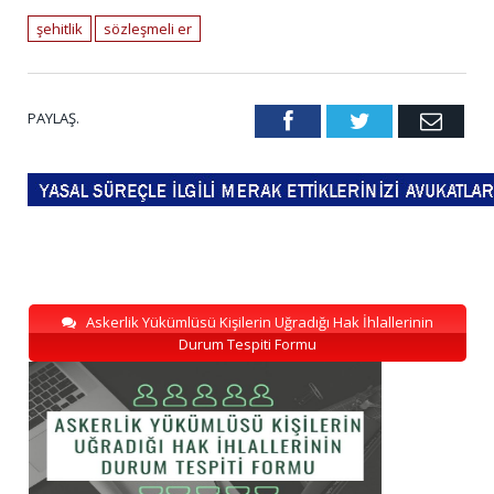
şehitlik
sözleşmeli er
PAYLAŞ.
Facebook
Twitter
Emai
Askerlik Yükümlüsü Kişilerin Uğradığı Hak İhlallerinin
Durum Tespiti Formu