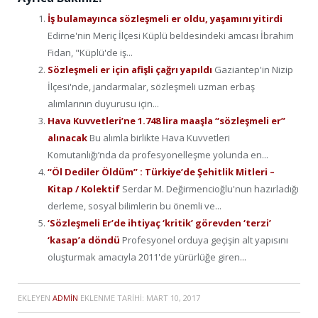
İş bulamayınca sözleşmeli er oldu, yaşamını yitirdi
Edirne'nin Meriç İlçesi Küplü beldesindeki amcası İbrahim
Fidan, "Küplü'de iş...
Sözleşmeli er için afişli çağrı yapıldı
Gaziantep'in Nizip
İlçesi'nde, jandarmalar, sözleşmeli uzman erbaş
alımlarının duyurusu için...
Hava Kuvvetleri’ne 1.748 lira maaşla “sözleşmeli er”
alınacak
Bu alımla birlikte Hava Kuvvetleri
Komutanlığı’nda da profesyonelleşme yolunda en...
“Öl Dediler Öldüm” : Türkiye’de Şehitlik Mitleri –
Kitap / Kolektif
Serdar M. Değirmencioğlu'nun hazırladığı
derleme, sosyal bilimlerin bu önemli ve...
‘Sözleşmeli Er’de ihtiyaç ‘kritik’ görevden ‘terzi’
‘kasap’a döndü
Profesyonel orduya geçişin alt yapısını
oluşturmak amacıyla 2011'de yürürlüğe giren...
EKLEYEN
ADMIN
EKLENME TARIHI:
MART 10, 2017