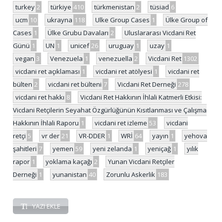
turkey
2
türkiye
410
türkmenistan
2
tüsiad
6
ucm
10
ukrayna
118
Ulke Group Cases
1
Ülke Group of
Cases
1
Ülke Grubu Davaları
2
Uluslararası Vicdani Ret
Günü
1
UN
1
unicef
26
uruguay
1
uzay
1
vegan
3
Venezuela
1
venezuella
2
Vicdani Ret
1302
vicdani ret açıklaması
1
vicdani ret atölyesi
1
vicdani ret
bülten
2
vicdani ret bülteni
7
Vicdani Ret Derneği
278
vicdani ret hakkı
8
Vicdani Ret Hakkının İhlali Katmerli Etkisi:
Vicdani Retçilerin Seyahat Özgürlüğünün Kısıtlanması ve Çalışma
Hakkının İhlali Raporu
1
vicdani ret izleme
53
vicdani
retçi
5
vr der
21
VR-DDER
1
WRİ
64
yayın
1
yehova
şahitleri
7
yemen
59
yeni zelanda
1
yeniçağ
1
yılık
rapor
1
yoklama kaçağı
2
Yunan Vicdani Retçiler
Derneği
1
yunanistan
40
Zorunlu Askerlik
183
YAZI EKLE