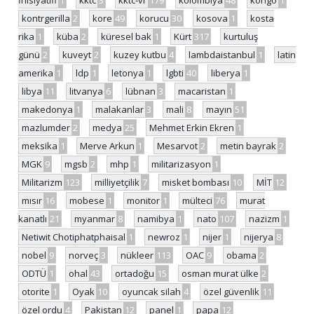
İnisiyatifi
1
kktc
3
kktc-vr
179
kolombiya
48
kongo
1
kontrgerilla
2
kore
49
korucu
30
kosova
1
kosta
rika
1
küba
2
küresel bak
1
Kürt
317
kurtuluş
günü
2
kuveyt
2
kuzey kutbu
4
lambdaistanbul
1
latin
amerika
1
ldp
1
letonya
1
lgbti
40
liberya
1
libya
11
litvanya
6
lübnan
3
macaristan
1
makedonya
1
malakanlar
3
mali
8
mayın
51
mazlumder
2
medya
25
Mehmet Erkin Ekren
1
meksika
1
Merve Arkun
1
Mesarvot
2
metin bayrak
2
MGK
9
mgsb
2
mhp
1
militarizasyon
1
Militarizm
123
milliyetçilik
7
misket bombası
10
MİT
12
mısır
16
mobese
1
monitor
1
mülteci
76
murat
kanatlı
21
myanmar
8
namibya
1
nato
107
nazizm
1
Netiwit Chotiphatphaisal
1
newroz
1
nijer
1
nijerya
8
nobel
9
norveç
3
nükleer
113
OAC
9
obama
2
ODTÜ
1
ohal
43
ortadoğu
15
osman murat ülke
2
otorite
1
Oyak
10
oyuncak silah
4
özel güvenlik
11
özel ordu
4
Pakistan
12
panel
1
papa
12