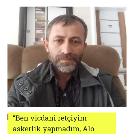
“Ben vicdani retçiyim
askerlik yapmadım, Alo