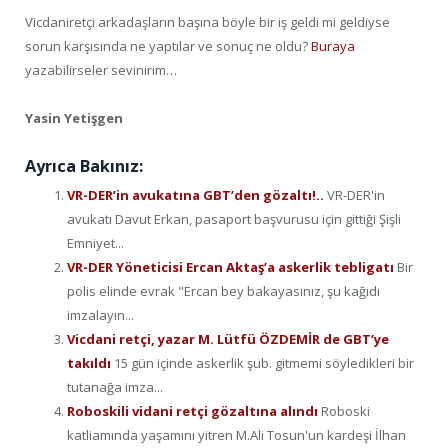
Vicdaniretçi arkadaşların başına böyle bir iş geldi mi geldiyse
sorun karşısında ne yaptılar ve sonuç ne oldu?
Buraya
yazabilirseler sevinirim…
Yasin Yetişgen
Ayrıca Bakınız:
VR-DER’in avukatına GBT’den gözaltı!..
VR-DER'in
avukatı Davut Erkan, pasaport başvurusu için gittiği Şişli
Emniyet...
VR-DER Yöneticisi Ercan Aktaş’a askerlik tebligatı
Bir
polis elinde evrak "Ercan bey bakayasınız, şu kağıdı
imzalayın...
Vicdani retçi, yazar M. Lütfü ÖZDEMİR de GBT’ye
takıldı
15 gün içinde askerlik şub. gitmemi söyledikleri bir
tutanağa imza...
Roboskili vidani retçi gözaltına alındı
Roboski
katliamında yaşamını yitren M.Ali Tosun'un kardeşi İlhan