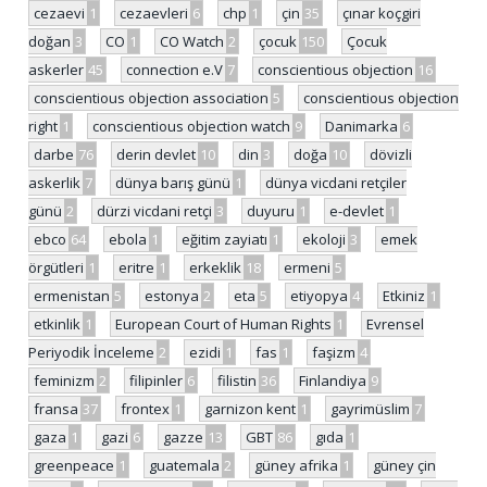
cezaevi
1
cezaevleri
6
chp
1
çin
35
çınar koçgiri
doğan
3
CO
1
CO Watch
2
çocuk
150
Çocuk
askerler
45
connection e.V
7
conscientious objection
16
conscientious objection association
5
conscientious objection
right
1
conscientious objection watch
9
Danimarka
6
darbe
76
derin devlet
10
din
3
doğa
10
dövizli
askerlik
7
dünya barış günü
1
dünya vicdani retçiler
günü
2
dürzi vicdani retçi
3
duyuru
1
e-devlet
1
ebco
64
ebola
1
eğitim zayiatı
1
ekoloji
3
emek
örgütleri
1
eritre
1
erkeklik
18
ermeni
5
ermenistan
5
estonya
2
eta
5
etiyopya
4
Etkiniz
1
etkinlik
1
European Court of Human Rights
1
Evrensel
Periyodik İnceleme
2
ezidi
1
fas
1
faşizm
4
feminizm
2
filipinler
6
filistin
36
Finlandiya
9
fransa
37
frontex
1
garnizon kent
1
gayrimüslim
7
gaza
1
gazi
6
gazze
13
GBT
86
gıda
1
greenpeace
1
guatemala
2
güney afrika
1
güney çin