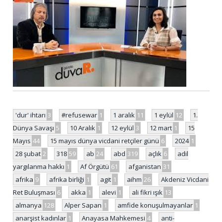
'dur' ihtarı
3
#refusewar
1
1 aralık
11
1 eylül
12
1.
Dünya Savaşı
5
10 Aralık
1
12 eylül
3
12 mart
1
15
Mayıs
44
15 mayıs dünya vicdani retçiler günü
6
2024
1
28 şubat
2
318
59
ab
24
abd
319
açlık
6
adil
yargılanma hakkı
1
Af Örgütü
61
afganistan
31
afrika
9
afrika birliği
1
agit
1
aihm
26
Akdeniz Vicdani
Ret Buluşması
6
akka
1
alevi
1
ali fikri ışık
13
almanya
128
Alper Sapan
1
amfide konuşulmayanlar
1
anarşist kadınlar
1
Anayasa Mahkemesi
4
anti-