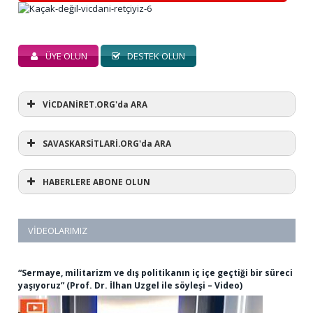
ÜYE OLUN
DESTEK OLUN
VİCDANİRET.ORG'da ARA
SAVASKARSİTLARİ.ORG'da ARA
HABERLERE ABONE OLUN
VIDEOLARIMIZ
“Sermaye, militarizm ve dış politikanın iç içe geçtiği bir süreci
yaşıyoruz” (Prof. Dr. İlhan Uzgel ile söyleşi – Video)