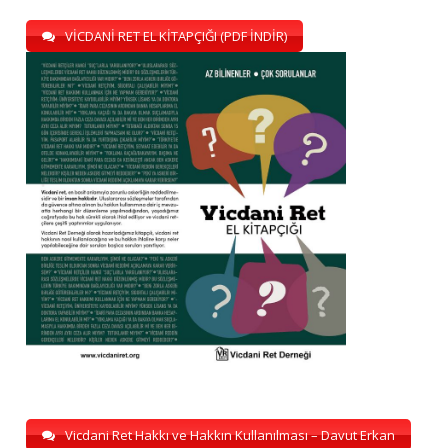
VİCDANİ RET EL KİTAPÇIĞI (PDF İNDİR)
Vicdani Ret Hakkı ve Hakkın Kullanılması – Davut Erkan