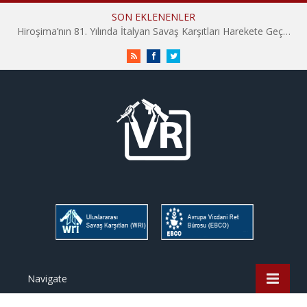
SON EKLENENLER
Hiroşima’nın 81. Yılında İtalyan Savaş Karşıtları Harekete Geçti: “Hatırlamak yeterli değil”
RSS
Facebook
Twitter
Navigate