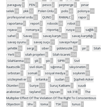
paraguay
1
PEN
1
pesco
2
peşmerge
1
pınar
selek
18
pkk
12
Polen Ünlü
1
polis
43
polonya
10
profesyonel ordu
22
QUNO
2
RAMALC
1
rapor
5
raporlama
1
report
3
roboski
34
robot
15
rojava
39
romanya
3
röportaj
2
rusya
150
sağlık
1
sahel
1
Savaş
190
savaş karşıtı
420
savaş karşıtlığı
3
savaş oyunu
2
savaş suçu
77
savaşa hayır
1
şehitlik
56
sergi
1
siber
5
şiddetsizlik
45
şiir
4
Silah
- Yerli
162
silah projeleri
5
Silah ticareti
256
Silahlanma
114
şili
1
şiö
1
SIPRI
41
Sivil
İtaatsizlik
29
sivil ölüm
5
sığınma
1
sıkıyönetim
1
sırbistan
1
somali
8
sosyal medya
8
soykırım
15
sözleşmeli er
17
srilanka
2
sudan
12
Şüpheli Asker
Ölümleri
358
Suriye
172
Suruç Katliamı
1
suudi
arabistan
45
tayland
16
tayvan
4
tck 318
1
The
Multiplier Effect Of The Violation Of The Right To Conscientious
Objection
1
tihv
5
toma
2
TSK
188
tunus
1