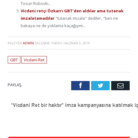
Tosun Roboski...
Vicdani retçi Özkan’ı GBT’den aldılar ama tutanak
imzalatamadılar
"tutanak imzala" dediler, "ben ne
bakaya ne de yoklama kaçağıyım...
EKLEYEN
ADMIN
EKLENME TARIHI:
HAZIRAN 9, 2019
GBT
Vicdani Ret
PAYLAŞ.
Facebook
Twitter
Emai