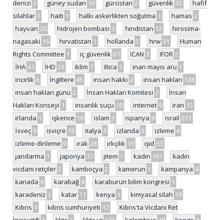
denizi
3
güney sudan
16
gürcistan
2
güvenlik
35
hafif
silahlar
3
haiti
1
halkı askerlikten soğutma
1
hamas
2
hayvan
20
hidrojen bombası
3
hindistan
12
hirosima-
nagasaki
16
hırvatistan
1
hollanda
5
hrw
31
Human
Rights Committee
1
iç güvenlik
67
ICAN
3
IFOR
2
İHA
41
İHD
29
iklim
7
iltica
1
inan mayıs aru
1
incirlik
6
İngiltere
45
insan hakkı
2
insan hakları
138
insan hakları günü
2
İnsan Hakları Komitesi
2
İnsan
Hakları Konseyi
1
insanlık suçu
10
internet
9
iran
15
irlanda
1
işkence
18
islam
5
ispanya
9
israil
231
İsveç
9
isviçre
10
italya
8
izlanda
3
izleme
4
izleme-dinleme
9
ırak
28
ırkçılık
10
ışid
53
jandarma
1
japonya
37
jitem
1
kadın
101
kadın
vicdani retçiler
2
kamboçya
2
kamerun
1
kampanya
4
kanada
9
karabağ
4
karaburun bilim kongresi
1
karadeniz
2
katar
11
kenya
1
kimyasal silah
19
Kıbrıs
1
kıbrıs cumhuriyeti
12
Kıbrıs'ta Vicdani Ret