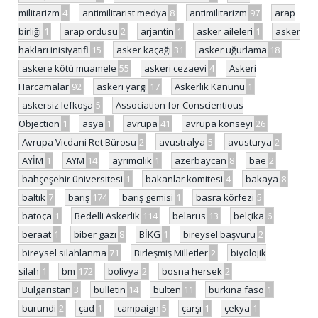
militarizm
4
antimilitarist medya
8
antimilitarizm
97
arap
birliği
1
arap ordusu
2
arjantin
1
asker aileleri
1
asker
hakları inisiyatifi
15
asker kaçağı
31
asker uğurlama
18
askere kötü muamele
55
askeri cezaevi
4
Askeri
Harcamalar
92
askeri yargı
17
Askerlik Kanunu
1
askersiz lefkoşa
5
Association for Conscientious
Objection
1
asya
1
avrupa
41
avrupa konseyi
26
Avrupa Vicdani Ret Bürosu
2
avustralya
5
avusturya
2
AYİM
1
AYM
14
ayrımcılık
1
azerbaycan
8
bae
2
bahçeşehir üniversitesi
1
bakanlar komitesi
4
bakaya
8
baltık
7
barış
174
barış gemisi
1
basra körfezi
5
batoça
1
Bedelli Askerlik
114
belarus
13
belçika
6
beraat
1
biber gazı
8
BİKG
1
bireysel başvuru
2
bireysel silahlanma
71
Birleşmiş Milletler
2
biyolojik
silah
1
bm
172
bolivya
2
bosna hersek
2
Bulgaristan
3
bulletin
14
bülten
11
burkina faso
1
burundi
2
çad
1
campaign
5
çarşı
1
çekya
1