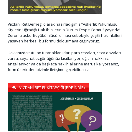
Vicdani Ret Derneği olarak hazırladığımız “Askerlik Yükümlüsü
Kişilerin Uğradığı Hak İhlallerinin Durum Tespiti Formu” yayında!
Zorunlu askerlik yükümlüsü olması sebebiyle çeşitli hak ihlalleri
yaşayan herkesi, bu formu doldurmaya çağırıyoruz.
Hakkınızda tutulan tutanaklar, idari para cezaları, ceza davaları
varsa; seyahat özgürlüğünüz kısıtlanıyor, eğitim hakkınız
engelleniyor ya da başkaca hak ihlallerine maruz kalıyorsanız,
form üzerinden bizimle iletişime geçebilirsiniz.
VİCDANİ RET EL KİTAPÇIĞI (PDF İNDİR)