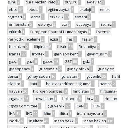
günü
2
dürzi vicdani retçi
3
duyuru
1
e-devlet
1
ebco
64
ebola
1
eğitim zayiatı
1
ekoloji
3
emek
örgütleri
1
eritre
1
erkeklik
18
ermeni
5
ermenistan
5
estonya
2
eta
5
etiyopya
4
Etkiniz
1
etkinlik
1
European Court of Human Rights
1
Evrensel
Periyodik İnceleme
2
ezidi
1
fas
1
faşizm
4
feminizm
2
filipinler
6
filistin
36
Finlandiya
9
fransa
37
frontex
1
garnizon kent
1
gayrimüslim
7
gaza
1
gazi
6
gazze
13
GBT
86
gıda
1
greenpeace
1
guatemala
2
güney afrika
1
güney çin
denizi
3
güney sudan
16
gürcistan
2
güvenlik
35
hafif
silahlar
3
haiti
1
halkı askerlikten soğutma
1
hamas
2
hayvan
20
hidrojen bombası
3
hindistan
12
hirosima-
nagasaki
15
hırvatistan
1
hollanda
5
hrw
31
Human
Rights Committee
1
iç güvenlik
67
ICAN
3
IFOR
2
İHA
41
İHD
29
iklim
7
iltica
1
inan mayıs aru
1
incirlik
6
İngiltere
45
insan hakkı
2
insan hakları
138