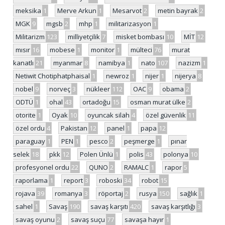
meksika
1
Merve Arkun
1
Mesarvot
2
metin bayrak
2
MGK
9
mgsb
2
mhp
1
militarizasyon
1
Militarizm
123
milliyetçilik
7
misket bombası
10
MİT
12
mısır
16
mobese
1
monitor
1
mülteci
76
murat
kanatlı
21
myanmar
8
namibya
1
nato
107
nazizm
1
Netiwit Chotiphatphaisal
1
newroz
1
nijer
1
nijerya
8
nobel
9
norveç
3
nükleer
112
OAC
9
obama
2
ODTÜ
1
ohal
43
ortadoğu
15
osman murat ülke
2
otorite
1
Oyak
10
oyuncak silah
4
özel güvenlik
11
özel ordu
4
Pakistan
12
panel
1
papa
12
paraguay
1
PEN
1
pesco
2
peşmerge
1
pınar
selek
18
pkk
12
Polen Ünlü
1
polis
43
polonya
10
profesyonel ordu
22
QUNO
2
RAMALC
1
rapor
5
raporlama
1
report
3
roboski
34
robot
15
rojava
39
romanya
3
röportaj
2
rusya
150
sağlık
1
sahel
1
Savaş
190
savaş karşıtı
420
savaş karşıtlığı
3
savaş oyunu
2
savaş suçu
77
savaşa hayır
1