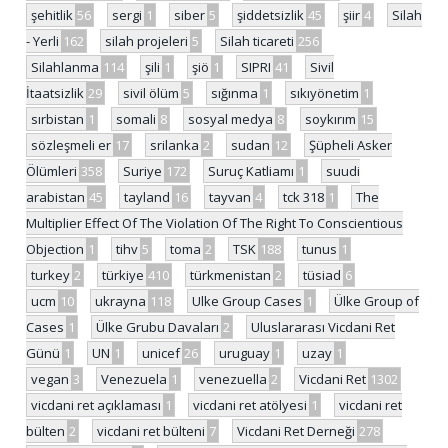
şehitlik
56
sergi
1
siber
5
şiddetsizlik
45
şiir
4
Silah
- Yerli
162
silah projeleri
5
Silah ticareti
256
Silahlanma
114
şili
1
şiö
1
SIPRI
41
Sivil
İtaatsizlik
29
sivil ölüm
5
sığınma
1
sıkıyönetim
1
sırbistan
1
somali
8
sosyal medya
8
soykırım
15
sözleşmeli er
17
srilanka
2
sudan
12
Şüpheli Asker
Ölümleri
358
Suriye
172
Suruç Katliamı
1
suudi
arabistan
45
tayland
16
tayvan
4
tck 318
1
The
Multiplier Effect Of The Violation Of The Right To Conscientious
Objection
1
tihv
5
toma
2
TSK
188
tunus
1
turkey
2
türkiye
410
türkmenistan
2
tüsiad
6
ucm
10
ukrayna
118
Ulke Group Cases
1
Ülke Group of
Cases
1
Ülke Grubu Davaları
2
Uluslararası Vicdani Ret
Günü
1
UN
1
unicef
26
uruguay
1
uzay
1
vegan
3
Venezuela
1
venezuella
2
Vicdani Ret
1302
vicdani ret açıklaması
1
vicdani ret atölyesi
1
vicdani ret
bülten
2
vicdani ret bülteni
7
Vicdani Ret Derneği
278