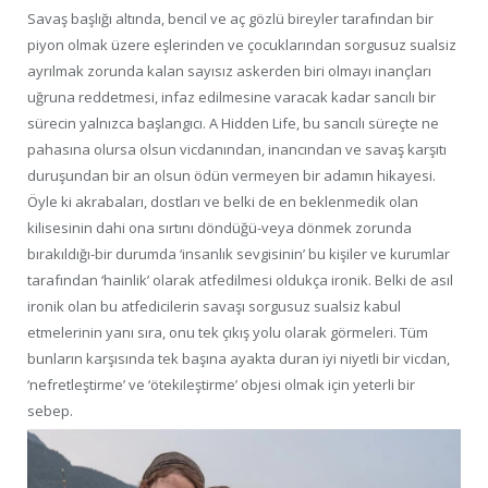
Savaş başlığı altında, bencil ve aç gözlü bireyler tarafından bir
piyon olmak üzere eşlerinden ve çocuklarından sorgusuz sualsiz
ayrılmak zorunda kalan sayısız askerden biri olmayı inançları
uğruna reddetmesi, infaz edilmesine varacak kadar sancılı bir
sürecin yalnızca başlangıcı. A Hidden Life, bu sancılı süreçte ne
pahasına olursa olsun vicdanından, inancından ve savaş karşıtı
duruşundan bir an olsun ödün vermeyen bir adamın hikayesi.
Öyle ki akrabaları, dostları ve belki de en beklenmedik olan
kilisesinin dahi ona sırtını döndüğü-veya dönmek zorunda
bırakıldığı-bir durumda ‘insanlık sevgisinin’ bu kişiler ve kurumlar
tarafından ‘hainlik’ olarak atfedilmesi oldukça ironik. Belki de asıl
ironik olan bu atfedicilerin savaşı sorgusuz sualsiz kabul
etmelerinin yanı sıra, onu tek çıkış yolu olarak görmeleri. Tüm
bunların karşısında tek başına ayakta duran iyi niyetli bir vicdan,
‘nefretleştirme’ ve ‘ötekileştirme’ objesi olmak için yeterli bir
sebep.