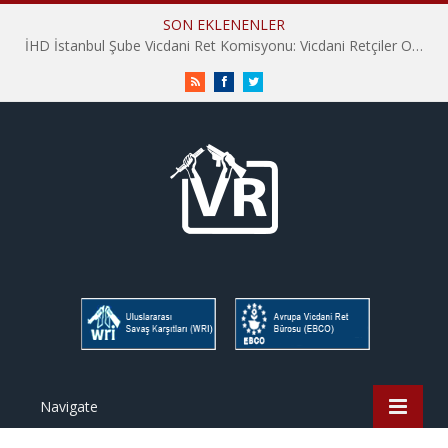
SON EKLENENLER
İHD İstanbul Şube Vicdani Ret Komisyonu: Vicdani Retçiler Olarak Destek İçin Buradayız!
RSS
Facebook
Twitter
Navigate