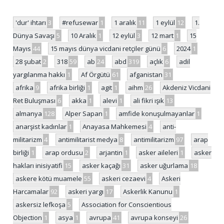
'dur' ihtarı
3
#refusewar
1
1 aralık
11
1 eylül
12
1.
Dünya Savaşı
5
10 Aralık
1
12 eylül
3
12 mart
1
15
Mayıs
44
15 mayıs dünya vicdani retçiler günü
6
2024
1
28 şubat
2
318
59
ab
24
abd
319
açlık
6
adil
yargılanma hakkı
1
Af Örgütü
61
afganistan
31
afrika
9
afrika birliği
1
agit
1
aihm
26
Akdeniz Vicdani
Ret Buluşması
6
akka
1
alevi
1
ali fikri ışık
13
almanya
128
Alper Sapan
1
amfide konuşulmayanlar
1
anarşist kadınlar
1
Anayasa Mahkemesi
4
anti-
militarizm
4
antimilitarist medya
8
antimilitarizm
97
arap
birliği
1
arap ordusu
2
arjantin
1
asker aileleri
1
asker
hakları inisiyatifi
15
asker kaçağı
31
asker uğurlama
18
askere kötü muamele
55
askeri cezaevi
4
Askeri
Harcamalar
92
askeri yargı
17
Askerlik Kanunu
1
askersiz lefkoşa
5
Association for Conscientious
Objection
1
asya
1
avrupa
41
avrupa konseyi
26