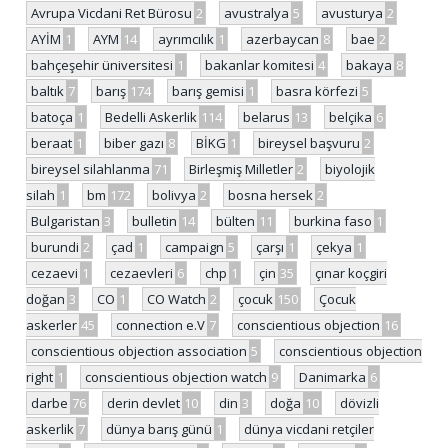
Avrupa Vicdani Ret Bürosu
2
avustralya
5
avusturya
2
AYİM
1
AYM
14
ayrımcılık
1
azerbaycan
8
bae
2
bahçeşehir üniversitesi
1
bakanlar komitesi
4
bakaya
8
baltık
7
barış
174
barış gemisi
1
basra körfezi
5
batoça
1
Bedelli Askerlik
114
belarus
13
belçika
6
beraat
1
biber gazı
8
BİKG
1
bireysel başvuru
2
bireysel silahlanma
71
Birleşmiş Milletler
2
biyolojik
silah
1
bm
172
bolivya
2
bosna hersek
2
Bulgaristan
3
bulletin
14
bülten
11
burkina faso
1
burundi
2
çad
1
campaign
5
çarşı
1
çekya
1
cezaevi
1
cezaevleri
6
chp
1
çin
35
çınar koçgiri
doğan
3
CO
1
CO Watch
2
çocuk
150
Çocuk
askerler
45
connection e.V
7
conscientious objection
16
conscientious objection association
5
conscientious objection
right
1
conscientious objection watch
9
Danimarka
6
darbe
76
derin devlet
10
din
3
doğa
10
dövizli
askerlik
7
dünya barış günü
1
dünya vicdani retçiler