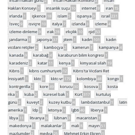
insan hakları günü
2
İnsan Hakları Komitesi
2
İnsan
Hakları Konseyi
1
insanlık suçu
10
internet
9
iran
15
irlanda
1
işkence
18
islam
5
ispanya
9
israil
231
İsveç
9
isviçre
10
italya
7
izlanda
3
izleme
4
izleme-dinleme
9
ırak
28
ırkçılık
10
ışid
53
jandarma
1
japonya
37
jitem
1
kadın
101
kadın
vicdani retçiler
2
kamboçya
2
kamerun
1
kampanya
4
kanada
9
karabağ
4
karaburun bilim kongresi
1
karadeniz
2
katar
11
kenya
1
kimyasal silah
19
Kıbrıs
1
kıbrıs cumhuriyeti
12
Kıbrıs'ta Vicdani Ret
İnisiyatifi
1
kktc
3
kktc-vr
179
kolombiya
48
kongo
1
kontrgerilla
2
kore
49
korucu
30
kosova
1
kosta
rika
1
küba
2
küresel bak
1
Kürt
317
kurtuluş
günü
2
kuveyt
2
kuzey kutbu
4
lambdaistanbul
1
latin
amerika
1
ldp
1
letonya
1
lgbti
40
liberya
1
libya
11
litvanya
6
lübnan
3
macaristan
1
makedonya
1
malakanlar
3
mali
8
mayın
51
mazlumder
2
medya
25
Mehmet Erkin Ekren
1