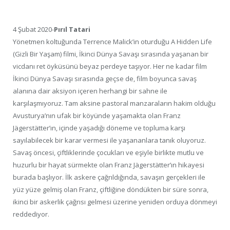
4 Şubat 2020-
Pırıl Tatari
Yönetmen koltuğunda Terrence Malick’in oturduğu A Hidden Life
(Gizli Bir Yaşam) filmi, İkinci Dünya Savaşı sırasında yaşanan bir
vicdanı ret öyküsünü beyaz perdeye taşıyor. Her ne kadar film
İkinci Dünya Savaşı sırasında geçse de, film boyunca savaş
alanına dair aksiyon içeren herhangi bir sahne ile
karşılaşmıyoruz. Tam aksine pastoral manzaraların hakim olduğu
Avusturya’nın ufak bir köyünde yaşamakta olan Franz
Jägerstätter’ın, içinde yaşadığı döneme ve topluma karşı
sayılabilecek bir karar vermesi ile yaşananlara tanık oluyoruz.
Savaş öncesi, çiftliklerinde çocukları ve eşiyle birlikte mutlu ve
huzurlu bir hayat sürmekte olan Franz Jägerstätter’ın hikayesi
burada başlıyor. İlk askere çağrıldığında, savaşın gerçekleri ile
yüz yüze gelmiş olan Franz, çiftliğine döndükten bir süre sonra,
ikinci bir askerlik çağrısı gelmesi üzerine yeniden orduya dönmeyi
reddediyor.