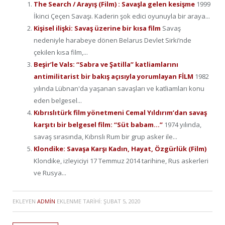
The Search / Arayış (Film) : Savaşla gelen kesişme
1999
İkinci Çeçen Savaşı. Kaderin şok edici oyunuyla bir araya...
Kişisel ilişki: Savaş üzerine bir kısa film
Savaş
nedeniyle harabeye dönen Belarus Devlet Sirki’nde
çekilen kısa film,...
Beşir’le Vals: “Sabra ve Şatilla” katliamlarını
antimilitarist bir bakış açısıyla yorumlayan FİLM
1982
yılında Lübnan'da yaşanan savaşları ve katliamları konu
eden belgesel...
Kıbrıslıtürk film yönetmeni Cemal Yıldırım’dan savaş
karşıtı bir belgesel film: “Süt babam…”
1974 yılında,
savaş sırasında, Kıbrıslı Rum bir grup asker ile...
Klondike: Savaşa Karşı Kadın, Hayat, Özgürlük (Film)
Klondike, izleyiciyi 17 Temmuz 2014 tarihine, Rus askerleri
ve Rusya...
EKLEYEN
ADMIN
EKLENME TARIHI:
ŞUBAT 5, 2020