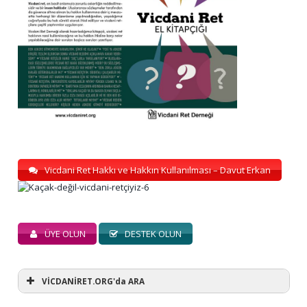
Vicdani Ret Hakkı ve Hakkın Kullanılması – Davut Erkan
ÜYE OLUN
DESTEK OLUN
VİCDANİRET.ORG'da ARA