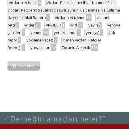
vicdani ret hakkı
8
Vicdani Ret Hakkının İhlali Katmerli Etkisi:
Vicdani Retçilerin Seyahat Özgürlüğünün Kısıtlanması ve Çalışma
Hakkının İhlali Raporu
1
vicdani ret izleme
53
vicdani
retçi
5
vr der
21
VR-DDER
1
WRİ
64
yayın
1
yehova
şahitleri
7
yemen
59
yeni zelanda
1
yeniçağ
1
yılık
rapor
1
yoklama kaçağı
2
Yunan Vicdani Retçiler
Derneği
1
yunanistan
40
Zorunlu Askerlik
183
YAZI EKLE