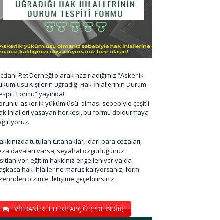
icdani Ret Derneği olarak hazırladığımız “Askerlik
ükümlüsü Kişilerin Uğradığı Hak İhlallerinin Durum
espiti Formu” yayında!
orunlu askerlik yükümlüsü olması sebebiyle çeşitli
ak ihlalleri yaşayan herkesi, bu formu doldurmaya
ağırıyoruz.
akkınızda tutulan tutanaklar, idari para cezaları,
eza davaları varsa; seyahat özgürlüğünüz
ısıtlanıyor, eğitim hakkınız engelleniyor ya da
aşkaca hak ihlallerine maruz kalıyorsanız, form
zerinden bizimle iletişime geçebilirsiniz.
VİCDANİ RET EL KİTAPÇIĞI (PDF İNDİR)