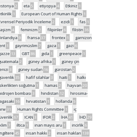
estonya
2
eta
5
etiyopya
4
Etkiniz
1
etkinlik
1
European Court of Human Rights
1
Evrensel Periyodik İnceleme
2
ezidi
1
fas
1
faşizm
4
feminizm
2
filipinler
6
filistin
36
Finlandiya
9
fransa
37
frontex
1
garnizon
ent
1
gayrimüslim
7
gaza
1
gazi
6
gazze
13
GBT
86
gıda
1
greenpeace
1
guatemala
2
güney afrika
1
güney çin
enizi
3
güney sudan
16
gürcistan
2
güvenlik
35
hafif silahlar
3
haiti
1
halkı
skerlikten soğutma
1
hamas
2
hayvan
20
hidrojen bombası
3
hindistan
12
hirosima-
agasaki
16
hırvatistan
1
hollanda
5
hrw
31
Human Rights Committee
1
iç
üvenlik
67
ICAN
3
IFOR
2
İHA
41
İHD
29
iklim
7
iltica
1
inan mayıs aru
1
incirlik
6
İngiltere
45
insan hakkı
2
insan hakları
138