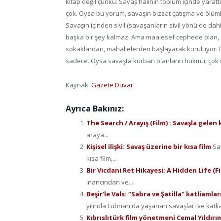
kitap değil çünkü. Savaş halinin toplum içinde yarattı
çok. Oysa bu yorum, savaşın bizzat çatışma ve ölümle 
Savaşın içinden sivil (savaşanların sivil yönü de dah
başka bir şey kalmaz. Ama maalesef cephede olan, 
sokaklardan, mahallelerden başlayarak kuruluyor. Fil
sadece. Oysa savaşta kurban olanların hükmü, çok 
Kaynak:
Gazete Duvar
Ayrıca Bakınız:
The Search / Arayış (Film) : Savaşla gelen
araya...
Kişisel ilişki: Savaş üzerine bir kısa film
Sa
kısa film,...
Bir Vicdani Ret Hikayesi: A Hidden Life (F
inancından ve...
Beşir’le Vals: “Sabra ve Şatilla” katliamla
yılında Lübnan'da yaşanan savaşları ve katli
Kıbrıslıtürk film yönetmeni Cemal Yıldırı