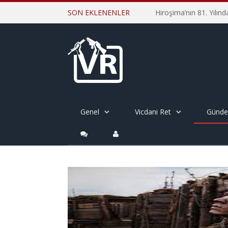
SON EKLENENLER
Genel
Vicdani Ret
Günd