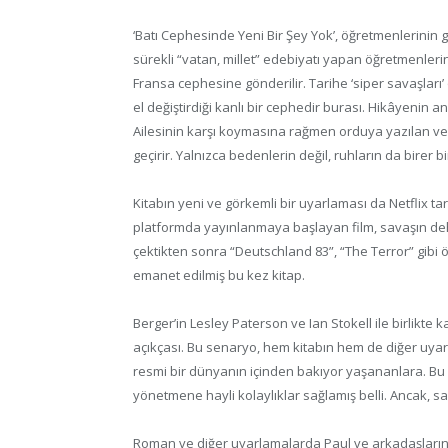
‘Batı Cephesinde Yeni Bir Şey Yok’, öğretmenlerinin g
sürekli “vatan, millet” edebiyatı yapan öğretmenleri
Fransa cephesine gönderilir. Tarihe ‘siper savaşları
el değiştirdiği kanlı bir cephedir burası. Hikâyenin a
Ailesinin karşı koymasına rağmen orduya yazılan ve 
geçirir. Yalnızca bedenlerin değil, ruhların da birer 
Kitabın yeni ve görkemli bir uyarlaması da Netflix ta
platformda yayınlanmaya başlayan film, savaşın dehş
çektikten sonra “Deutschland 83”, “The Terror” gib
emanet edilmiş bu kez kitap.
Berger’in Lesley Paterson ve Ian Stokell ile birlikte
açıkçası. Bu senaryo, hem kitabın hem de diğer uyarl
resmi bir dünyanın içinden bakıyor yaşananlara. Bu
yönetmene hayli kolaylıklar sağlamış belli. Ancak, sa
Roman ve diğer uyarlamalarda Paul ve arkadaşlarını