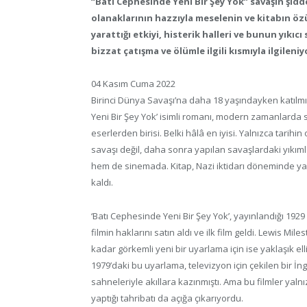
“Batı Cephesinde Yeni Bir Şey Yok” savaşın şid
olanaklarının hazzıyla meselenin ve kitabın öz
yarattığı etkiyi, histerik halleri ve bunun yıkı
bizzat çatışma ve ölümle ilgili kısmıyla ilgileniy
04 Kasım Cuma 2022
Birinci Dünya Savaşı’na daha 18 yaşındayken katılmış
Yeni Bir Şey Yok’ isimli romanı, modern zamanlarda 
eserlerden birisi. Belki hâlâ en iyisi. Yalnızca tari
savaşı değil, daha sonra yapılan savaşlardaki yıkım
hem de sinemada. Kitap, Nazi iktidarı döneminde y
kaldı.
‘Batı Cephesinde Yeni Bir Şey Yok’, yayınlandığı 1929 
filmin haklarını satın aldı ve ilk film geldi. Lewis M
kadar görkemli yeni bir uyarlama için ise yaklaşık el
1979’daki bu uyarlama, televizyon için çekilen bir İngi
sahneleriyle akıllara kazınmıştı. Ama bu filmler yaln
yaptığı tahribatı da açığa çıkarıyordu.