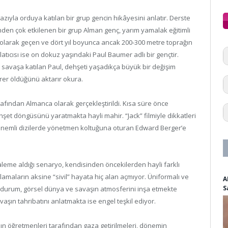
azıyla orduya katılan bir grup gencin hikâyesini anlatır. Derste
nden çok etkilenen bir grup Alman genç, yarım yamalak eğitimli
’ olarak geçen ve dört yıl boyunca ancak 200-300 metre toprağın
nlatıcısı ise on dokuz yaşındaki Paul Baumer adlı bir gençtir.
savaşa katılan Paul, dehşeti yaşadıkça büyük bir değişim
birer öldüğünü aktarır okura.
rafından Almanca olarak gerçekleştirildi. Kısa süre önce
et döngüsünü yaratmakta hayli mahir. “Jack” filmiyle dikkatleri
i önemli dizilerde yönetmen koltuğuna oturan Edward Berger’e
 kaleme aldığı senaryo, kendisinden öncekilerden hayli farklı
amaların aksine “sivil” hayata hiç alan açmıyor. Üniformalı ve
A
S
 durum, görsel dünya ve savaşın atmosferini inşa etmekte
vaşın tahribatını anlatmakta ise engel teşkil ediyor.
n öğretmenleri tarafından gaza getirilmeleri, dönemin