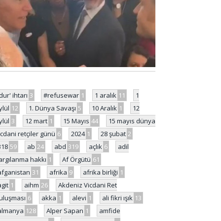
'dur' ihtarı
3
#refusewar
1
1 aralık
11
1
ylül
12
1. Dünya Savaşı
5
10 Aralık
1
12
ylül
3
12 mart
1
15 Mayıs
44
15 mayıs dünya
icdani retçiler günü
6
2024
1
28 şubat
2
318
59
ab
24
abd
319
açlık
6
adil
argılanma hakkı
1
Af Örgütü
61
afganistan
31
afrika
9
afrika birliği
1
agit
1
aihm
26
Akdeniz Vicdani Ret
uluşması
6
akka
1
alevi
1
ali fikri ışık
13
almanya
128
Alper Sapan
1
amfide