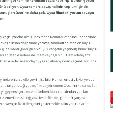
detinin görkemine kendisini fazla kaptırıp, bunun görsel
ünü atlıyor. Oysa roman, savaş halinin toplum içinde
cı sonuçları üzerine daha çok. Oysa filmdeki yorum savaşın
or.
, çeşitli yaralar almış Erich Maria Remarque’in ‘Batı Cephesinde
savaşın insan doğasında yarattığı tahribatı anlatan en büyük
hin o güne kadar gördüğü en büyük vahşetin yaşandığı birinci büyük
ları anlatan eserlere de ilham kaynağı oldu. Hem edebiyatta
akılan eserler arasındaydı, yazarı Almanya’dan kaçmak zorunda
yılında onlarca dile çevrilmişti bile. Hemen ertesi yıl, Hollywood
ilestone’un yönettiği yapım, film ve yönetmen Oscar’ını kazandı. Bu
li yıl geçmesi gerekecekti. Delbert Mann tarafından yapılan
liz-Amerikan iş birliğiydi. Her iki film de, görkemli çatışma
ızca savaşın fiziki dehşetini göstermekle kalmıyor, ruhlarda