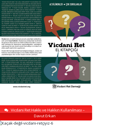
Vicdani Ret Hakkı ve Hakkın Kullanılması –
Davut Erkan