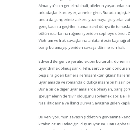
Almanya’sının genel ruh hali, ailelerin yaşananlar karş
arkadaşlar, kardeşler, anneler girer. Burada açılıştaki o
anda da gençlerimiz askere yazılmaya gidiyorlar zat
genç kadınla geçirilen zaman) sivil dünya ile temasl
bütün ısrarlarına rağmen yeniden cepheye döner. Zat
Vietnam ve Irak savaşlarına anlatan) esin kaynağı ol
barışı bulamayıp yeniden savaşa dönme ruh hali.
Edward Berger ve yaratıcı ekibin bu tercihi, dönemin 
uyandırmak olmuş sanki. Film, sert ve kan donduran ç
peşi sıra giden kamera ile ‘insanlıktan çıkma’ halleri
uyarlamada ve romanda oldukça insani bir hissin peş
Buna bir de diğer uyarlamalarda olmayan, barış görü
görüşmelerin de ‘sivil’ olduğunu söylemek zor. Belli
Nazi iktidarına ve İkinci Dünya Savaşı’na giden kapıl
Bu yeni yorumun savaşın şiddetinin görkemine kendis
kitabın özünü atladığını düşünüyorum. ‘Batı Cephesi