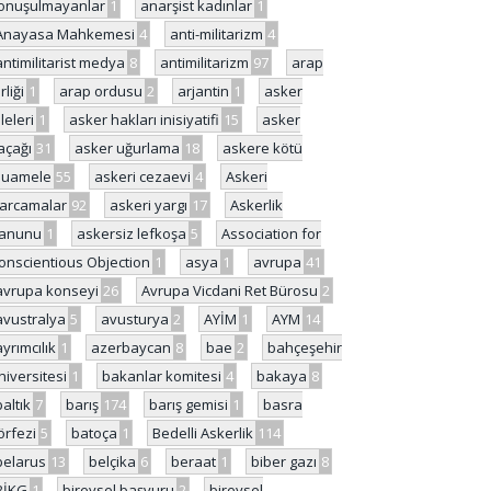
onuşulmayanlar
1
anarşist kadınlar
1
Anayasa Mahkemesi
4
anti-militarizm
4
antimilitarist medya
8
antimilitarizm
97
arap
rliği
1
arap ordusu
2
arjantin
1
asker
ileleri
1
asker hakları inisiyatifi
15
asker
açağı
31
asker uğurlama
18
askere kötü
uamele
55
askeri cezaevi
4
Askeri
arcamalar
92
askeri yargı
17
Askerlik
anunu
1
askersiz lefkoşa
5
Association for
onscientious Objection
1
asya
1
avrupa
41
avrupa konseyi
26
Avrupa Vicdani Ret Bürosu
2
avustralya
5
avusturya
2
AYİM
1
AYM
14
ayrımcılık
1
azerbaycan
8
bae
2
bahçeşehir
niversitesi
1
bakanlar komitesi
4
bakaya
8
baltık
7
barış
174
barış gemisi
1
basra
örfezi
5
batoça
1
Bedelli Askerlik
114
belarus
13
belçika
6
beraat
1
biber gazı
8
BİKG
1
bireysel başvuru
2
bireysel