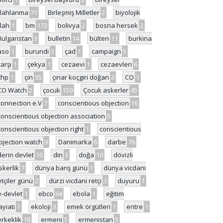
ilahlanma
71
Birleşmiş Milletler
2
biyolojik
ilah
1
bm
172
bolivya
2
bosna hersek
2
Bulgaristan
3
bulletin
14
bülten
11
burkina
aso
1
burundi
2
çad
1
campaign
5
çarşı
1
çekya
1
cezaevi
1
cezaevleri
6
chp
1
çin
35
çınar koçgiri doğan
3
CO
1
CO Watch
2
çocuk
150
Çocuk askerler
45
connection e.V
7
conscientious objection
16
conscientious objection association
5
conscientious objection right
1
conscientious
bjection watch
9
Danimarka
6
darbe
76
derin devlet
10
din
3
doğa
10
dövizli
skerlik
7
dünya barış günü
1
dünya vicdani
etçiler günü
2
dürzi vicdani retçi
3
duyuru
1
e-devlet
1
ebco
64
ebola
1
eğitim
ayiatı
1
ekoloji
3
emek örgütleri
1
eritre
1
erkeklik
18
ermeni
5
ermenistan
5