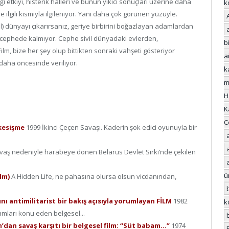
ğı etkiyi, histerik halleri ve bunun yıkıcı sonuçları üzerine daha
k
ilgili kısmıyla ilgileniyor. Yani daha çok görünen yüzüyle.
il) dünyayı çıkarırsanız, geriye birbirini boğazlayan adamlardan
cephede kalmıyor. Cephe sivil dünyadaki evlerden,
bi
m, bize her şey olup bittikten sonraki vahşeti gösteriyor
a
daha öncesinde veriliyor.
k
m
H
K
C
 kesişme
1999 İkinci Çeçen Savaşı. Kaderin şok edici oyunuyla bir
vaş nedeniyle harabeye dönen Belarus Devlet Sirki’nde çekilen
ü
ilm)
A Hidden Life, ne pahasına olursa olsun vicdanından,
rını antimilitarist bir bakış açısıyla yorumlayan FİLM
1982
k
amları konu eden belgesel...
m’dan savaş karşıtı bir belgesel film: “Süt babam…”
1974