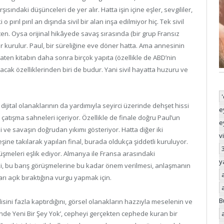
ısındaki düşünceleri de yer alır. Hatta işin içine eşler, sevgililer,
 pırıl pırıl an dışında sivil bir alan inşa edilmiyor hiç. Tek sivil
en. Oysa orijinal hikâyede savaş sırasında (bir grup Fransız
ar kurulur. Paul, bir süreliğine eve döner hatta. Ama annesinin
en kitabın daha sonra birçok yapıta (özellikle de ABD’nin
acak özelliklerinden biri de budur. Yani sivil hayatta huzuru ve
dijital olanaklarının da yardımıyla seyirci üzerinde dehşet hissi
e
atışma sahneleri içeriyor. Özellikle de finale doğru Paul’un
e
ni ve savaşın doğrudan yıkımı gösteriyor. Hatta diğer iki
v
ine takılarak yapılan final, burada oldukça şiddetli kuruluyor.
şmeleri eşlik ediyor. Almanya ile Fransa arasındaki
y
 ki, bu barış görüşmelerine bu kadar önem verilmesi, anlaşmanın
arı açık bıraktığına vurgu yapmak için.
B
ini fazla kaptırdığını, görsel olanakların hazzıyla meselenin ve
nde Yeni Bir Şey Yok’, cepheyi gerçekten cephede kuran bir