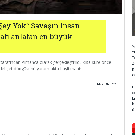
 Şey Yok’: Savaşın insan
batı anlatan en büyük
V
Y
T
 tarafından Almanca olarak gerçekleştirildi. Kısa süre önce
Z
 dehşet döngüsünü yaratmakta hayli mahir.
h
ç
FILM
,
GÜNDEM
H
c
k
b
ü