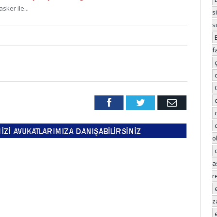
sker ile...
s
s
f
Facebook
Twitter
Email
o
a
r
z