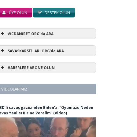
ÜYE OLUN
DESTEK OLUN
VİCDANİRET.ORG'da ARA
SAVASKARSİTLARİ.ORG'da ARA
HABERLERE ABONE OLUN
VIDEOLARIMIZ
BD’li savaş gazisinden Biden’a: “Oyumuzu Neden
avaş Yanlısı Birine Verelim” (Video)