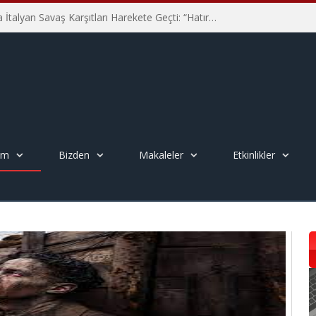
Hiroşima’nın 81. Yılında İtalyan Savaş Karşıtları Harekete Geçti: “Hatırlamak yeterli değil”
em
Bizden
Makaleler
Etkinlikler