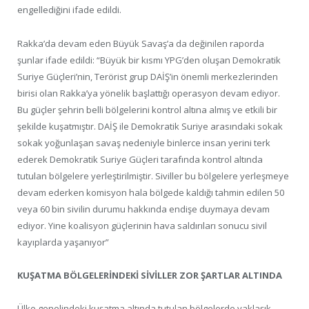
engellediğini ifade edildi.
Rakka’da devam eden Büyük Savaş’a da değinilen raporda
şunlar ifade edildi: “Büyük bir kısmı YPG’den oluşan Demokratik
Suriye Güçleri’nin, Terörist grup DAİŞ’in önemli merkezlerinden
birisi olan Rakka’ya yönelik başlattığı operasyon devam ediyor.
Bu güçler şehrin belli bölgelerini kontrol altına almış ve etkili bir
şekilde kuşatmıştır. DAİŞ ile Demokratik Suriye arasındaki sokak
sokak yoğunlaşan savaş nedeniyle binlerce insan yerini terk
ederek Demokratik Suriye Güçleri tarafında kontrol altında
tutulan bölgelere yerleştirilmiştir. Siviller bu bölgelere yerleşmeye
devam ederken komisyon hala bölgede kaldığı tahmin edilen 50
veya 60 bin sivilin durumu hakkında endişe duymaya devam
ediyor. Yine koalisyon güçlerinin hava saldırıları sonucu sivil
kayıplarda yaşanıyor”
KUŞATMA BÖLGELERİNDEKİ SİVİLLER ZOR ŞARTLAR ALTINDA
Ülke genelindeki kuşatma altında tutulan bölgelerde yaklaşık