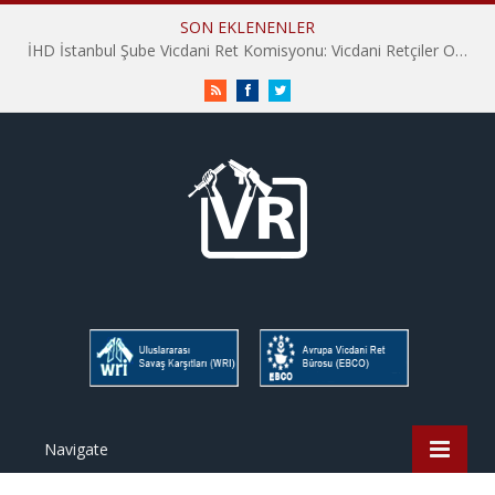
SON EKLENENLER
İHD İstanbul Şube Vicdani Ret Komisyonu: Vicdani Retçiler Olarak Destek İçin Buradayız!
RSS
Facebook
Twitter
Navigate