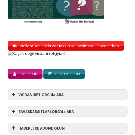
Vicdani Ret Hakkı ve Hakkın Kullanılması – Davut Erkan
ÜYE OLUN
DESTEK OLUN
VİCDANİRET.ORG'da ARA
SAVASKARSİTLARİ.ORG'da ARA
HABERLERE ABONE OLUN