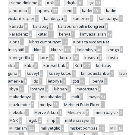
izleme-dinleme
9
ırak
28
ırkçılık
10
ışid
53
jandarma
1
japonya
37
jitem
1
kadın
101
kadın
vicdani retçiler
2
kamboçya
2
kamerun
1
kampanya
4
kanada
9
karabağ
4
karaburun bilim kongresi
1
karadeniz
2
katar
11
kenya
1
kimyasal silah
19
Kıbrıs
1
kıbrıs cumhuriyeti
12
Kıbrıs'ta Vicdani Ret
İnisiyatifi
1
kktc
3
kktc-vr
179
kolombiya
48
kongo
1
kontrgerilla
2
kore
49
korucu
30
kosova
1
kosta
rika
1
küba
2
küresel bak
1
Kürt
317
kurtuluş
günü
2
kuveyt
2
kuzey kutbu
4
lambdaistanbul
1
latin
amerika
1
ldp
1
letonya
1
lgbti
40
liberya
1
libya
11
litvanya
6
lübnan
3
macaristan
1
makedonya
1
malakanlar
3
mali
8
mayın
51
mazlumder
2
medya
25
Mehmet Erkin Ekren
1
meksika
1
Merve Arkun
1
Mesarvot
2
metin bayrak
2
MGK
9
mgsb
2
mhp
1
militarizasyon
1
Militarizm
123
milliyetçilik
7
misket bombası
10
MİT
12