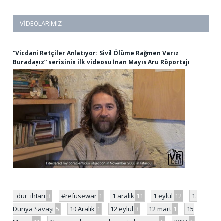
VIDEOLARIMIZ
“Vicdani Retçiler Anlatıyor: Sivil Ölüme Rağmen Varız
Buradayız” serisinin ilk videosu İnan Mayıs Aru Röportajı
'dur' ihtarı
3
#refusewar
1
1 aralık
11
1 eylül
12
1.
Dünya Savaşı
5
10 Aralık
1
12 eylül
3
12 mart
1
15