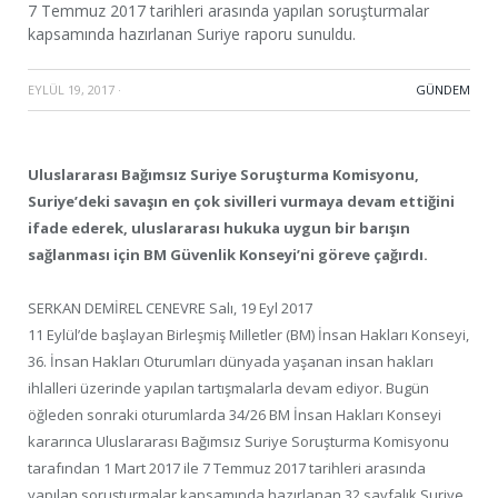
7 Temmuz 2017 tarihleri arasında yapılan soruşturmalar
kapsamında hazırlanan Suriye raporu sunuldu.
EYLÜL 19, 2017
·
GÜNDEM
Uluslararası Bağımsız Suriye Soruşturma Komisyonu,
Suriye’deki savaşın en çok sivilleri vurmaya devam ettiğini
ifade ederek, uluslararası hukuka uygun bir barışın
sağlanması için BM Güvenlik Konseyi’ni göreve çağırdı.
SERKAN DEMİREL CENEVRE Salı, 19 Eyl 2017
11 Eylül’de başlayan Birleşmiş Milletler (BM) İnsan Hakları Konseyi,
36. İnsan Hakları Oturumları dünyada yaşanan insan hakları
ihlalleri üzerinde yapılan tartışmalarla devam ediyor. Bugün
öğleden sonraki oturumlarda 34/26 BM İnsan Hakları Konseyi
kararınca Uluslararası Bağımsız Suriye Soruşturma Komisyonu
tarafından 1 Mart 2017 ile 7 Temmuz 2017 tarihleri arasında
yapılan soruşturmalar kapsamında hazırlanan 32 sayfalık Suriye