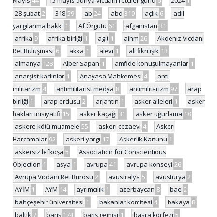
Mayıs
44
15 mayıs dünya vicdani retçiler günü
6
2024
1
28 şubat
2
318
59
ab
24
abd
319
açlık
6
adil
yargılanma hakkı
1
Af Örgütü
61
afganistan
31
afrika
9
afrika birliği
1
agit
1
aihm
26
Akdeniz Vicdani
Ret Buluşması
6
akka
1
alevi
1
ali fikri ışık
13
almanya
128
Alper Sapan
1
amfide konuşulmayanlar
1
anarşist kadınlar
1
Anayasa Mahkemesi
4
anti-
militarizm
4
antimilitarist medya
8
antimilitarizm
97
arap
birliği
1
arap ordusu
2
arjantin
1
asker aileleri
1
asker
hakları inisiyatifi
15
asker kaçağı
31
asker uğurlama
18
askere kötü muamele
55
askeri cezaevi
4
Askeri
Harcamalar
92
askeri yargı
17
Askerlik Kanunu
1
askersiz lefkoşa
5
Association for Conscientious
Objection
1
asya
1
avrupa
41
avrupa konseyi
26
Avrupa Vicdani Ret Bürosu
2
avustralya
5
avusturya
2
AYİM
1
AYM
14
ayrımcılık
1
azerbaycan
8
bae
2
bahçeşehir üniversitesi
1
bakanlar komitesi
4
bakaya
8
baltık
7
barış
174
barış gemisi
1
basra körfezi
5