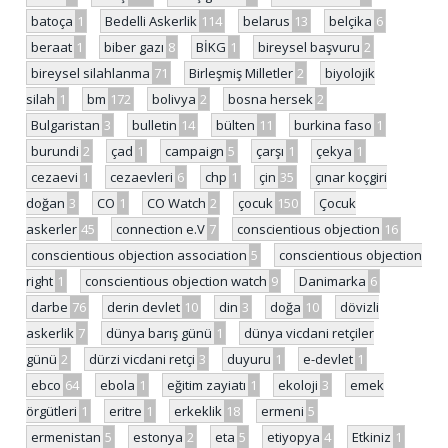
batoça
1
Bedelli Askerlik
114
belarus
13
belçika
6
beraat
1
biber gazı
8
BİKG
1
bireysel başvuru
2
bireysel silahlanma
71
Birleşmiş Milletler
2
biyolojik
silah
1
bm
172
bolivya
2
bosna hersek
2
Bulgaristan
3
bulletin
14
bülten
11
burkina faso
1
burundi
2
çad
1
campaign
5
çarşı
1
çekya
1
cezaevi
1
cezaevleri
6
chp
1
çin
35
çınar koçgiri
doğan
3
CO
1
CO Watch
2
çocuk
150
Çocuk
askerler
45
connection e.V
7
conscientious objection
16
conscientious objection association
5
conscientious objection
right
1
conscientious objection watch
9
Danimarka
6
darbe
76
derin devlet
10
din
3
doğa
10
dövizli
askerlik
7
dünya barış günü
1
dünya vicdani retçiler
günü
2
dürzi vicdani retçi
3
duyuru
1
e-devlet
1
ebco
64
ebola
1
eğitim zayiatı
1
ekoloji
3
emek
örgütleri
1
eritre
1
erkeklik
18
ermeni
5
ermenistan
5
estonya
2
eta
5
etiyopya
4
Etkiniz
1