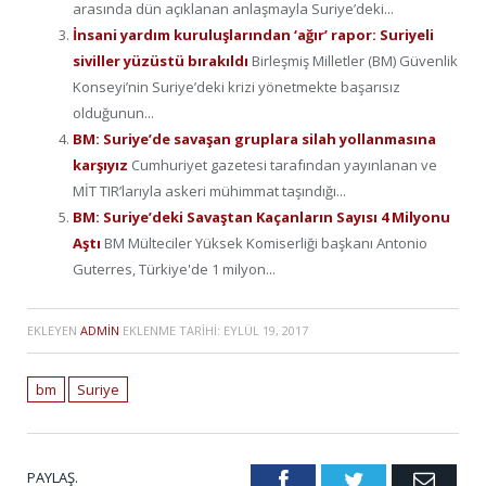
arasında dün açıklanan anlaşmayla Suriye’deki...
İnsani yardım kuruluşlarından ‘ağır’ rapor: Suriyeli
siviller yüzüstü bırakıldı
Birleşmiş Milletler (BM) Güvenlik
Konseyi’nin Suriye’deki krizi yönetmekte başarısız
olduğunun...
BM: Suriye’de savaşan gruplara silah yollanmasına
karşıyız
Cumhuriyet gazetesi tarafından yayınlanan ve
MİT TIR’larıyla askeri mühimmat taşındığı...
BM: Suriye’deki Savaştan Kaçanların Sayısı 4 Milyonu
Aştı
BM Mülteciler Yüksek Komiserliği başkanı Antonio
Guterres, Türkiye'de 1 milyon...
EKLEYEN
ADMIN
EKLENME TARIHI:
EYLÜL 19, 2017
bm
Suriye
PAYLAŞ.
Facebook
Twitter
Emai