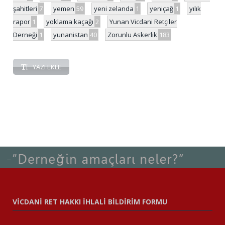
şahitleri
7
yemen
59
yeni zelanda
1
yeniçağ
1
yılık
rapor
1
yoklama kaçağı
2
Yunan Vicdani Retçiler
Derneği
1
yunanistan
40
Zorunlu Askerlik
183
YAZI EKLE
VİCDANİ RET HAKKI İHLALİ BİLDİRİM FORMU