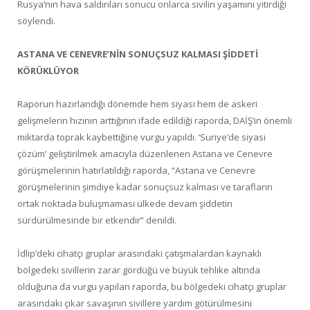
Rusya’nın hava saldırıları sonucu onlarca sivilin yaşamını yitirdiği
söylendi.
ASTANA VE CENEVRE’NİN SONUÇSUZ KALMASI ŞİDDETİ
KÖRÜKLÜYOR
Raporun hazırlandığı dönemde hem siyasi hem de askeri
gelişmelerin hızının arttığının ifade edildiği raporda, DAİŞ’in önemli
miktarda toprak kaybettiğine vurgu yapıldı. ‘Suriye’de siyasi
çözüm’ geliştirilmek amacıyla düzenlenen Astana ve Cenevre
görüşmelerinin hatırlatıldığı raporda, “Astana ve Cenevre
görüşmelerinin şimdiye kadar sonuçsuz kalması ve tarafların
ortak noktada buluşmaması ülkede devam şiddetin
sürdürülmesinde bir etkendir” denildi.
İdlip’deki cihatçı gruplar arasındaki çatışmalardan kaynaklı
bölgedeki sivillerin zarar gördüğü ve büyük tehlike altında
olduğuna da vurgu yapılan raporda, bu bölgedeki cihatçı gruplar
arasındaki çıkar savaşının sivillere yardım götürülmesini