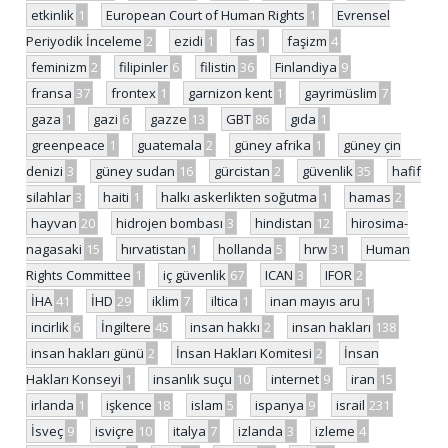
etkinlik
1
European Court of Human Rights
1
Evrensel
Periyodik İnceleme
2
ezidi
1
fas
1
faşizm
4
feminizm
2
filipinler
6
filistin
36
Finlandiya
9
fransa
37
frontex
1
garnizon kent
1
gayrimüslim
7
gaza
1
gazi
6
gazze
13
GBT
86
gıda
1
greenpeace
1
guatemala
2
güney afrika
1
güney çin
denizi
3
güney sudan
16
gürcistan
2
güvenlik
35
hafif
silahlar
3
haiti
1
halkı askerlikten soğutma
1
hamas
2
hayvan
20
hidrojen bombası
3
hindistan
12
hirosima-
nagasaki
15
hırvatistan
1
hollanda
5
hrw
31
Human
Rights Committee
1
iç güvenlik
67
ICAN
3
IFOR
2
İHA
41
İHD
29
iklim
7
iltica
1
inan mayıs aru
1
incirlik
6
İngiltere
45
insan hakkı
2
insan hakları
138
insan hakları günü
2
İnsan Hakları Komitesi
2
İnsan
Hakları Konseyi
1
insanlık suçu
10
internet
9
iran
15
irlanda
1
işkence
18
islam
5
ispanya
9
israil
231
İsveç
9
isviçre
10
italya
7
izlanda
3
izleme
4