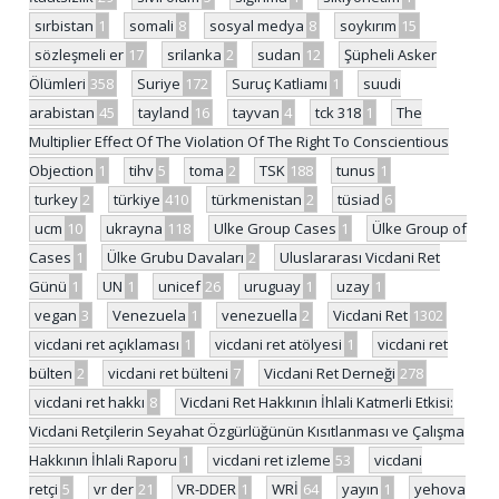
sırbistan
1
somali
8
sosyal medya
8
soykırım
15
sözleşmeli er
17
srilanka
2
sudan
12
Şüpheli Asker
Ölümleri
358
Suriye
172
Suruç Katliamı
1
suudi
arabistan
45
tayland
16
tayvan
4
tck 318
1
The
Multiplier Effect Of The Violation Of The Right To Conscientious
Objection
1
tihv
5
toma
2
TSK
188
tunus
1
turkey
2
türkiye
410
türkmenistan
2
tüsiad
6
ucm
10
ukrayna
118
Ulke Group Cases
1
Ülke Group of
Cases
1
Ülke Grubu Davaları
2
Uluslararası Vicdani Ret
Günü
1
UN
1
unicef
26
uruguay
1
uzay
1
vegan
3
Venezuela
1
venezuella
2
Vicdani Ret
1302
vicdani ret açıklaması
1
vicdani ret atölyesi
1
vicdani ret
bülten
2
vicdani ret bülteni
7
Vicdani Ret Derneği
278
vicdani ret hakkı
8
Vicdani Ret Hakkının İhlali Katmerli Etkisi:
Vicdani Retçilerin Seyahat Özgürlüğünün Kısıtlanması ve Çalışma
Hakkının İhlali Raporu
1
vicdani ret izleme
53
vicdani
retçi
5
vr der
21
VR-DDER
1
WRİ
64
yayın
1
yehova