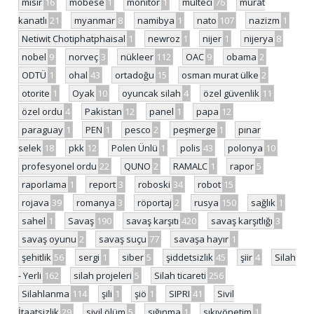
mısır
16
mobese
1
monitor
1
mülteci
76
murat
kanatlı
21
myanmar
8
namibya
1
nato
107
nazizm
1
Netiwit Chotiphatphaisal
1
newroz
1
nijer
1
nijerya
8
nobel
9
norveç
3
nükleer
112
OAC
9
obama
2
ODTÜ
1
ohal
43
ortadoğu
15
osman murat ülke
2
otorite
1
Oyak
10
oyuncak silah
4
özel güvenlik
11
özel ordu
4
Pakistan
12
panel
1
papa
12
paraguay
1
PEN
1
pesco
2
peşmerge
1
pınar
selek
18
pkk
12
Polen Ünlü
1
polis
43
polonya
10
profesyonel ordu
22
QUNO
2
RAMALC
1
rapor
5
raporlama
1
report
3
roboski
34
robot
15
rojava
39
romanya
3
röportaj
2
rusya
150
sağlık
1
sahel
1
Savaş
190
savaş karşıtı
420
savaş karşıtlığı
3
savaş oyunu
2
savaş suçu
77
savaşa hayır
1
şehitlik
56
sergi
1
siber
5
şiddetsizlik
45
şiir
4
Silah
- Yerli
162
silah projeleri
5
Silah ticareti
256
Silahlanma
114
şili
1
şiö
1
SIPRI
41
Sivil
İtaatsizlik
29
sivil ölüm
5
sığınma
1
sıkıyönetim
1