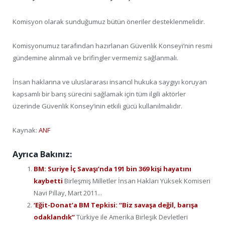
Komisyon olarak sunduğumuz bütün öneriler desteklenmelidir.
Komisyonumuz tarafından hazırlanan Güvenlik Konseyi’nin resmi
gündemine alınmalı ve brifingler vermemiz sağlanmalı.
İnsan haklarına ve uluslararası insancıl hukuka saygıyı koruyan
kapsamlı bir barış sürecini sağlamak için tüm ilgili aktörler
üzerinde Güvenlik Konsey’inin etkili gücü kullanılmalıdır.
Kaynak:
ANF
Ayrıca Bakınız:
BM: Suriye İç Savaşı’nda 191 bin 369 kişi hayatını
kaybetti
Birleşmiş Milletler İnsan Hakları Yüksek Komiseri
Navi Pillay, Mart 2011...
‘Eğit-Donat’a BM Tepkisi: “Biz savaşa değil, barışa
odaklandık”
Türkiye ile Amerika Birleşik Devletleri