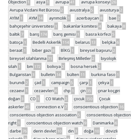
Objection
1
asya
1
avrupa
41
avrupa konseyi
26
Avrupa Vicdani Ret Bürosu
2
avustralya
5
avusturya
2
AYİM
1
AYM
14
ayrımcılık
1
azerbaycan
8
bae
2
bahçeşehir üniversitesi
1
bakanlar komitesi
4
bakaya
8
baltık
7
barış
174
barış gemisi
1
basra körfezi
5
batoça
1
Bedelli Askerlik
114
belarus
13
belçika
6
beraat
1
biber gazı
8
BİKG
1
bireysel başvuru
2
bireysel silahlanma
71
Birleşmiş Milletler
2
biyolojik
silah
1
bm
172
bolivya
2
bosna hersek
2
Bulgaristan
3
bulletin
14
bülten
11
burkina faso
1
burundi
2
çad
1
campaign
5
çarşı
1
çekya
1
cezaevi
1
cezaevleri
6
chp
1
çin
35
çınar koçgiri
doğan
3
CO
1
CO Watch
2
çocuk
150
Çocuk
askerler
45
connection e.V
7
conscientious objection
16
conscientious objection association
5
conscientious objection
right
1
conscientious objection watch
9
Danimarka
6
darbe
76
derin devlet
10
din
3
doğa
10
dövizli