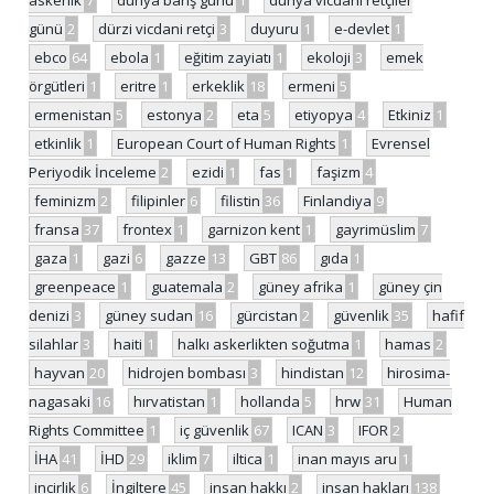
askerlik
7
dünya barış günü
1
dünya vicdani retçiler
günü
2
dürzi vicdani retçi
3
duyuru
1
e-devlet
1
ebco
64
ebola
1
eğitim zayiatı
1
ekoloji
3
emek
örgütleri
1
eritre
1
erkeklik
18
ermeni
5
ermenistan
5
estonya
2
eta
5
etiyopya
4
Etkiniz
1
etkinlik
1
European Court of Human Rights
1
Evrensel
Periyodik İnceleme
2
ezidi
1
fas
1
faşizm
4
feminizm
2
filipinler
6
filistin
36
Finlandiya
9
fransa
37
frontex
1
garnizon kent
1
gayrimüslim
7
gaza
1
gazi
6
gazze
13
GBT
86
gıda
1
greenpeace
1
guatemala
2
güney afrika
1
güney çin
denizi
3
güney sudan
16
gürcistan
2
güvenlik
35
hafif
silahlar
3
haiti
1
halkı askerlikten soğutma
1
hamas
2
hayvan
20
hidrojen bombası
3
hindistan
12
hirosima-
nagasaki
16
hırvatistan
1
hollanda
5
hrw
31
Human
Rights Committee
1
iç güvenlik
67
ICAN
3
IFOR
2
İHA
41
İHD
29
iklim
7
iltica
1
inan mayıs aru
1
incirlik
6
İngiltere
45
insan hakkı
2
insan hakları
138