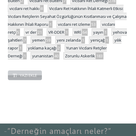
bülten
2
vicdani ret bülteni
7
Vicdani Ret Derneği
278
vicdani ret hakkı
8
Vicdani Ret Hakkının İhlali Katmerli Etkisi:
Vicdani Retçilerin Seyahat Özgürlüğünün Kısıtlanması ve Çalışma
Hakkının İhlali Raporu
1
vicdani ret izleme
53
vicdani
retçi
5
vr der
21
VR-DDER
1
WRİ
64
yayın
1
yehova
şahitleri
7
yemen
59
yeni zelanda
1
yeniçağ
1
yılık
rapor
1
yoklama kaçağı
2
Yunan Vicdani Retçiler
Derneği
1
yunanistan
40
Zorunlu Askerlik
183
YAZI EKLE