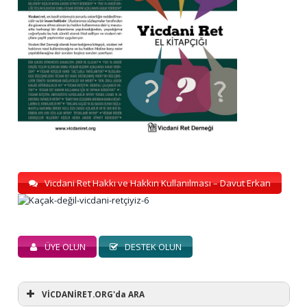
Vicdani Ret Hakkı ve Hakkın Kullanılması – Davut Erkan
ÜYE OLUN
DESTEK OLUN
VİCDANİRET.ORG'da ARA