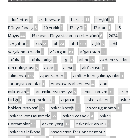
'dur' ihtarı
3
#refusewar
1
1 aralık
11
1 eylül
12
1.
Dünya Savaşı
5
10 Aralık
1
12 eylül
3
12 mart
1
15
Mayıs
44
15 mayıs dünya vicdani retçiler günü
6
2024
1
28 şubat
2
318
59
ab
24
abd
319
açlık
6
adil
yargılanma hakkı
1
Af Örgütü
61
afganistan
31
afrika
9
afrika birliği
1
agit
1
aihm
26
Akdeniz Vicdani
Ret Buluşması
6
akka
1
alevi
1
ali fikri ışık
13
almanya
128
Alper Sapan
1
amfide konuşulmayanlar
1
anarşist kadınlar
1
Anayasa Mahkemesi
4
anti-
militarizm
4
antimilitarist medya
8
antimilitarizm
97
arap
birliği
1
arap ordusu
2
arjantin
1
asker aileleri
1
asker
hakları inisiyatifi
15
asker kaçağı
31
asker uğurlama
18
askere kötü muamele
55
askeri cezaevi
4
Askeri
Harcamalar
92
askeri yargı
17
Askerlik Kanunu
1
askersiz lefkoşa
5
Association for Conscientious