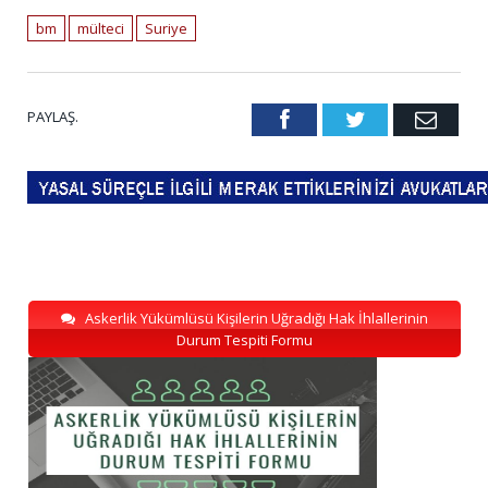
bm
mülteci
Suriye
PAYLAŞ.
Facebook
Twitter
Emai
Askerlik Yükümlüsü Kişilerin Uğradığı Hak İhlallerinin
Durum Tespiti Formu