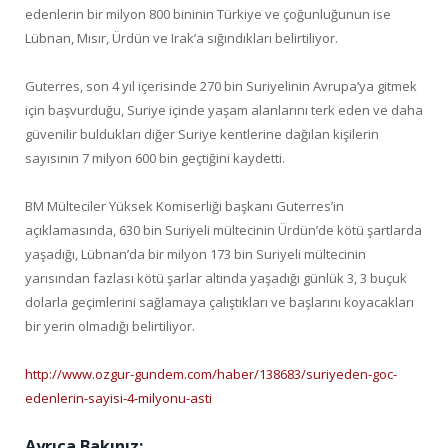
edenlerin bir milyon 800 bininin Türkiye ve çoğunluğunun ise
Lübnan, Mısır, Ürdün ve Irak’a sığındıkları belirtiliyor.
Guterres, son 4 yıl içerisinde 270 bin Suriyelinin Avrupa’ya gitmek
için başvurduğu, Suriye içinde yaşam alanlarını terk eden ve daha
güvenilir buldukları diğer Suriye kentlerine dağılan kişilerin
sayısının 7 milyon 600 bin geçtiğini kaydetti.
BM Mülteciler Yüksek Komiserliği başkanı Guterres’in
açıklamasında, 630 bin Suriyeli mültecinin Ürdün’de kötü şartlarda
yaşadığı, Lübnan’da bir milyon 173 bin Suriyeli mültecinin
yarısından fazlası kötü şarlar altında yaşadığı günlük 3, 3 buçuk
dolarla geçimlerini sağlamaya çalıştıkları ve başlarını koyacakları
bir yerin olmadığı belirtiliyor.
http://www.ozgur-gundem.com/haber/138683/suriyeden-goc-
edenlerin-sayisi-4-milyonu-asti
Ayrıca Bakınız: