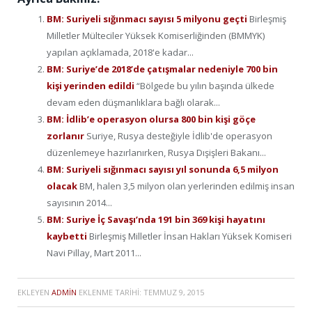
BM: Suriyeli sığınmacı sayısı 5 milyonu geçti
Birleşmiş
Milletler Mülteciler Yüksek Komiserliğinden (BMMYK)
yapılan açıklamada, 2018'e kadar...
BM: Suriye’de 2018’de çatışmalar nedeniyle 700 bin
kişi yerinden edildi
“Bölgede bu yılın başında ülkede
devam eden düşmanlıklara bağlı olarak...
BM: İdlib’e operasyon olursa 800 bin kişi göçe
zorlanır
Suriye, Rusya desteğiyle İdlib'de operasyon
düzenlemeye hazırlanırken, Rusya Dışişleri Bakanı...
BM: Suriyeli sığınmacı sayısı yıl sonunda 6,5 milyon
olacak
BM, halen 3,5 milyon olan yerlerinden edilmiş insan
sayısının 2014...
BM: Suriye İç Savaşı’nda 191 bin 369 kişi hayatını
kaybetti
Birleşmiş Milletler İnsan Hakları Yüksek Komiseri
Navi Pillay, Mart 2011...
EKLEYEN
ADMIN
EKLENME TARIHI:
TEMMUZ 9, 2015