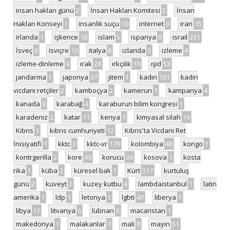
insan hakları günü
2
İnsan Hakları Komitesi
2
İnsan
Hakları Konseyi
1
insanlık suçu
10
internet
9
iran
15
irlanda
1
işkence
18
islam
5
ispanya
9
israil
231
İsveç
9
isviçre
10
italya
8
izlanda
3
izleme
4
izleme-dinleme
9
ırak
28
ırkçılık
10
ışid
53
jandarma
1
japonya
37
jitem
1
kadın
101
kadın
vicdani retçiler
2
kamboçya
2
kamerun
1
kampanya
4
kanada
9
karabağ
4
karaburun bilim kongresi
1
karadeniz
2
katar
11
kenya
1
kimyasal silah
19
Kıbrıs
1
kıbrıs cumhuriyeti
12
Kıbrıs'ta Vicdani Ret
İnisiyatifi
1
kktc
3
kktc-vr
179
kolombiya
48
kongo
1
kontrgerilla
2
kore
49
korucu
30
kosova
1
kosta
rika
1
küba
2
küresel bak
1
Kürt
317
kurtuluş
günü
2
kuveyt
2
kuzey kutbu
4
lambdaistanbul
1
latin
amerika
1
ldp
1
letonya
1
lgbti
40
liberya
1
libya
11
litvanya
6
lübnan
3
macaristan
1
makedonya
1
malakanlar
3
mali
8
mayın
51