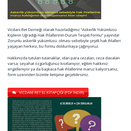
Vicdani Ret Derneği olarak hazırladığımız “Askerlik Yükümlüsü
Kişilerin Uğradığı Hak İhlallerinin Durum Tespiti Formu” yayında!
Zorunlu askerlik yükümlüsü olması sebebiyle çeşitli hak ihlalleri
yaşayan herkesi, bu formu doldurmaya çağırıyoruz.
Hakkınızda tutulan tutanaklar, idari para cezaları, ceza davaları
varsa; seyahat özgürlüğünüz kısıtlanıyor, eğitim hakkınız
engelleniyor ya da başkaca hak ihlallerine maruz kalıyorsanız,
form üzerinden bizimle iletişime geçebilirsiniz.
VİCDANİ RET EL KİTAPÇIĞI (PDF İNDİR)