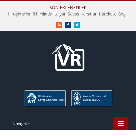
SON EKLENENLER
Hiroşima’nın 81. Yılında İtalyan Savaş Karşıtları Harekete Geçti: “Hatırlamak yeterli değil”
RSS
Facebook
Twitter
Navigate