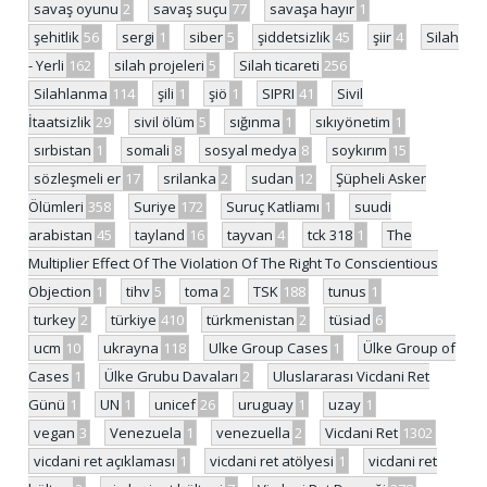
savaş oyunu
2
savaş suçu
77
savaşa hayır
1
şehitlik
56
sergi
1
siber
5
şiddetsizlik
45
şiir
4
Silah
- Yerli
162
silah projeleri
5
Silah ticareti
256
Silahlanma
114
şili
1
şiö
1
SIPRI
41
Sivil
İtaatsizlik
29
sivil ölüm
5
sığınma
1
sıkıyönetim
1
sırbistan
1
somali
8
sosyal medya
8
soykırım
15
sözleşmeli er
17
srilanka
2
sudan
12
Şüpheli Asker
Ölümleri
358
Suriye
172
Suruç Katliamı
1
suudi
arabistan
45
tayland
16
tayvan
4
tck 318
1
The
Multiplier Effect Of The Violation Of The Right To Conscientious
Objection
1
tihv
5
toma
2
TSK
188
tunus
1
turkey
2
türkiye
410
türkmenistan
2
tüsiad
6
ucm
10
ukrayna
118
Ulke Group Cases
1
Ülke Group of
Cases
1
Ülke Grubu Davaları
2
Uluslararası Vicdani Ret
Günü
1
UN
1
unicef
26
uruguay
1
uzay
1
vegan
3
Venezuela
1
venezuella
2
Vicdani Ret
1302
vicdani ret açıklaması
1
vicdani ret atölyesi
1
vicdani ret