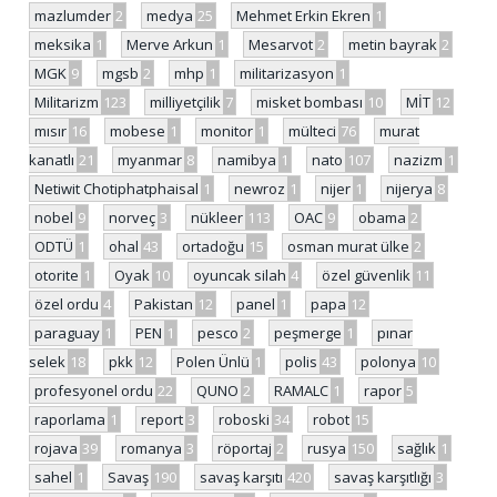
mazlumder
2
medya
25
Mehmet Erkin Ekren
1
meksika
1
Merve Arkun
1
Mesarvot
2
metin bayrak
2
MGK
9
mgsb
2
mhp
1
militarizasyon
1
Militarizm
123
milliyetçilik
7
misket bombası
10
MİT
12
mısır
16
mobese
1
monitor
1
mülteci
76
murat
kanatlı
21
myanmar
8
namibya
1
nato
107
nazizm
1
Netiwit Chotiphatphaisal
1
newroz
1
nijer
1
nijerya
8
nobel
9
norveç
3
nükleer
113
OAC
9
obama
2
ODTÜ
1
ohal
43
ortadoğu
15
osman murat ülke
2
otorite
1
Oyak
10
oyuncak silah
4
özel güvenlik
11
özel ordu
4
Pakistan
12
panel
1
papa
12
paraguay
1
PEN
1
pesco
2
peşmerge
1
pınar
selek
18
pkk
12
Polen Ünlü
1
polis
43
polonya
10
profesyonel ordu
22
QUNO
2
RAMALC
1
rapor
5
raporlama
1
report
3
roboski
34
robot
15
rojava
39
romanya
3
röportaj
2
rusya
150
sağlık
1
sahel
1
Savaş
190
savaş karşıtı
420
savaş karşıtlığı
3