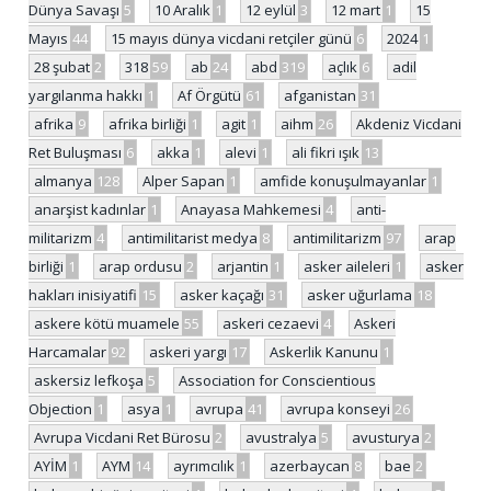
Dünya Savaşı
5
10 Aralık
1
12 eylül
3
12 mart
1
15
Mayıs
44
15 mayıs dünya vicdani retçiler günü
6
2024
1
28 şubat
2
318
59
ab
24
abd
319
açlık
6
adil
yargılanma hakkı
1
Af Örgütü
61
afganistan
31
afrika
9
afrika birliği
1
agit
1
aihm
26
Akdeniz Vicdani
Ret Buluşması
6
akka
1
alevi
1
ali fikri ışık
13
almanya
128
Alper Sapan
1
amfide konuşulmayanlar
1
anarşist kadınlar
1
Anayasa Mahkemesi
4
anti-
militarizm
4
antimilitarist medya
8
antimilitarizm
97
arap
birliği
1
arap ordusu
2
arjantin
1
asker aileleri
1
asker
hakları inisiyatifi
15
asker kaçağı
31
asker uğurlama
18
askere kötü muamele
55
askeri cezaevi
4
Askeri
Harcamalar
92
askeri yargı
17
Askerlik Kanunu
1
askersiz lefkoşa
5
Association for Conscientious
Objection
1
asya
1
avrupa
41
avrupa konseyi
26
Avrupa Vicdani Ret Bürosu
2
avustralya
5
avusturya
2
AYİM
1
AYM
14
ayrımcılık
1
azerbaycan
8
bae
2