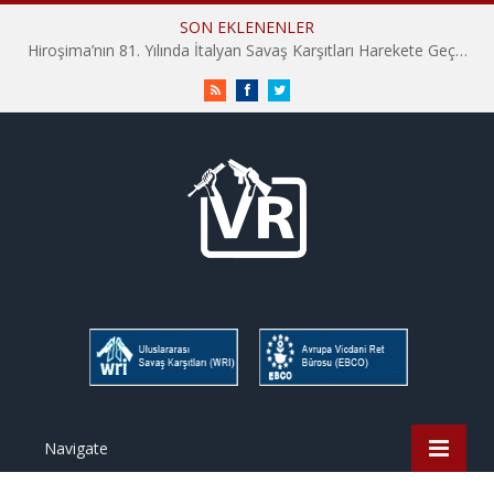
SON EKLENENLER
Hiroşima’nın 81. Yılında İtalyan Savaş Karşıtları Harekete Geçti: “Hatırlamak yeterli değil”
RSS
Facebook
Twitter
Navigate