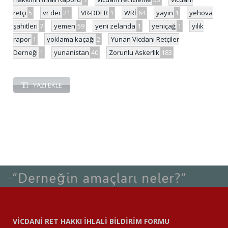
retçi
5
vr der
21
VR-DDER
1
WRİ
64
yayın
1
yehova
şahitleri
7
yemen
59
yeni zelanda
1
yeniçağ
1
yılık
rapor
1
yoklama kaçağı
2
Yunan Vicdani Retçiler
Derneği
1
yunanistan
40
Zorunlu Askerlik
183
YAZI EKLE
VİCDANİ RET HAKKI İHLALİ BİLDİRİM FORMU