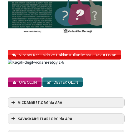
Vicdani Ret Hakkı ve Hakkın Kullanılması – Davut Erkan
ÜYE OLUN
DESTEK OLUN
VİCDANİRET.ORG'da ARA
SAVASKARSİTLARİ.ORG'da ARA