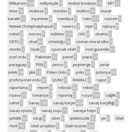
Militarizm
123
milliyetçilik
7
misket bombası
10
MİT
12
mısır
16
mobese
1
monitor
1
mülteci
76
murat
kanatlı
21
myanmar
8
namibya
1
nato
107
nazizm
1
Netiwit Chotiphatphaisal
1
newroz
1
nijer
1
nijerya
8
nobel
9
norveç
3
nükleer
113
OAC
9
obama
2
ODTÜ
1
ohal
43
ortadoğu
15
osman murat ülke
2
otorite
1
Oyak
10
oyuncak silah
4
özel güvenlik
11
özel ordu
4
Pakistan
12
panel
1
papa
12
paraguay
1
PEN
1
pesco
2
peşmerge
1
pınar
selek
18
pkk
12
Polen Ünlü
1
polis
43
polonya
10
profesyonel ordu
22
QUNO
2
RAMALC
1
rapor
5
raporlama
1
report
3
roboski
34
robot
15
rojava
39
romanya
3
röportaj
2
rusya
150
sağlık
1
sahel
1
Savaş
190
savaş karşıtı
420
savaş karşıtlığı
3
savaş oyunu
2
savaş suçu
77
savaşa hayır
1
şehitlik
56
sergi
1
siber
5
şiddetsizlik
45
şiir
4
Silah
- Yerli
162
silah projeleri
5
Silah ticareti
256