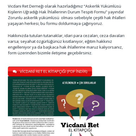
Vicdani Ret Derneği olarak hazırladığımız “Askerlik Yükümlüsü
Kişilerin Uğradığı Hak İhlallerinin Durum Tespiti Formu” yayında!
Zorunlu askerlik yükümlüsü olması sebebiyle çeşitli hak ihlalleri
yaşayan herkesi, bu formu doldurmaya çağırıyoruz.
Hakkınızda tutulan tutanaklar, idari para cezaları, ceza davaları
varsa; seyahat özgürlüğünüz kısıtlanıyor, eğitim hakkınız
engelleniyor ya da başkaca hak ihlallerine maruz kalıyorsanız,
form üzerinden bizimle iletişime geçebilirsiniz.
VİCDANİ RET EL KİTAPÇIĞI (PDF İNDİR)