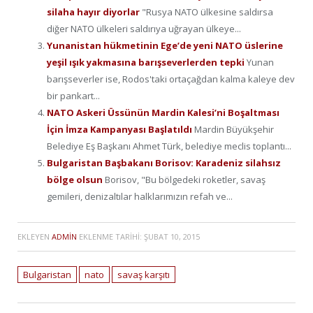
silaha hayır diyorlar
"Rusya NATO ülkesine saldırsa
diğer NATO ülkeleri saldırıya uğrayan ülkeye...
Yunanistan hükmetinin Ege’de yeni NATO üslerine
yeşil ışık yakmasına barışseverlerden tepki
Yunan
barışseverler ise, Rodos'taki ortaçağdan kalma kaleye dev
bir pankart...
NATO Askeri Üssünün Mardin Kalesi’ni Boşaltması
İçin İmza Kampanyası Başlatıldı
Mardin Büyükşehir
Belediye Eş Başkanı Ahmet Türk, belediye meclis toplantı...
Bulgaristan Başbakanı Borisov: Karadeniz silahsız
bölge olsun
Borisov, "Bu bölgedeki roketler, savaş
gemileri, denizaltılar halklarımızın refah ve...
EKLEYEN
ADMIN
EKLENME TARIHI:
ŞUBAT 10, 2015
Bulgaristan
nato
savaş karşıtı