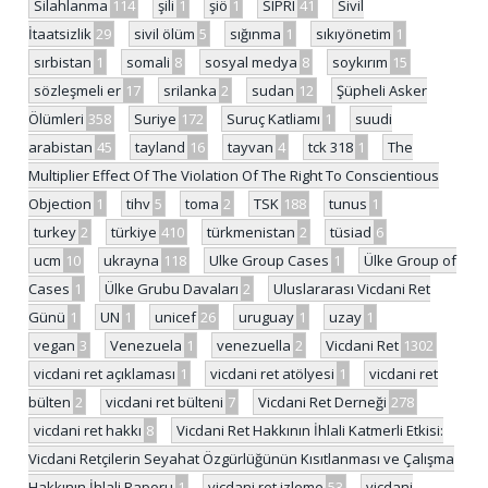
Silahlanma
114
şili
1
şiö
1
SIPRI
41
Sivil
İtaatsizlik
29
sivil ölüm
5
sığınma
1
sıkıyönetim
1
sırbistan
1
somali
8
sosyal medya
8
soykırım
15
sözleşmeli er
17
srilanka
2
sudan
12
Şüpheli Asker
Ölümleri
358
Suriye
172
Suruç Katliamı
1
suudi
arabistan
45
tayland
16
tayvan
4
tck 318
1
The
Multiplier Effect Of The Violation Of The Right To Conscientious
Objection
1
tihv
5
toma
2
TSK
188
tunus
1
turkey
2
türkiye
410
türkmenistan
2
tüsiad
6
ucm
10
ukrayna
118
Ulke Group Cases
1
Ülke Group of
Cases
1
Ülke Grubu Davaları
2
Uluslararası Vicdani Ret
Günü
1
UN
1
unicef
26
uruguay
1
uzay
1
vegan
3
Venezuela
1
venezuella
2
Vicdani Ret
1302
vicdani ret açıklaması
1
vicdani ret atölyesi
1
vicdani ret
bülten
2
vicdani ret bülteni
7
Vicdani Ret Derneği
278
vicdani ret hakkı
8
Vicdani Ret Hakkının İhlali Katmerli Etkisi:
Vicdani Retçilerin Seyahat Özgürlüğünün Kısıtlanması ve Çalışma
Hakkının İhlali Raporu
1
vicdani ret izleme
53
vicdani