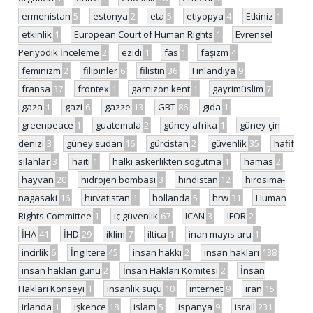
ermenistan
5
estonya
2
eta
5
etiyopya
4
Etkiniz
1
etkinlik
1
European Court of Human Rights
1
Evrensel
Periyodik İnceleme
2
ezidi
1
fas
1
faşizm
4
feminizm
2
filipinler
6
filistin
36
Finlandiya
9
fransa
37
frontex
1
garnizon kent
1
gayrimüslim
7
gaza
1
gazi
6
gazze
13
GBT
86
gıda
1
greenpeace
1
guatemala
2
güney afrika
1
güney çin
denizi
3
güney sudan
16
gürcistan
2
güvenlik
35
hafif
silahlar
3
haiti
1
halkı askerlikten soğutma
1
hamas
2
hayvan
20
hidrojen bombası
3
hindistan
12
hirosima-
nagasaki
16
hırvatistan
1
hollanda
5
hrw
31
Human
Rights Committee
1
iç güvenlik
67
ICAN
3
IFOR
2
İHA
41
İHD
29
iklim
7
iltica
1
inan mayıs aru
1
incirlik
6
İngiltere
45
insan hakkı
2
insan hakları
138
insan hakları günü
2
İnsan Hakları Komitesi
2
İnsan
Hakları Konseyi
1
insanlık suçu
10
internet
9
iran
15
irlanda
1
işkence
18
islam
5
ispanya
9
israil
231