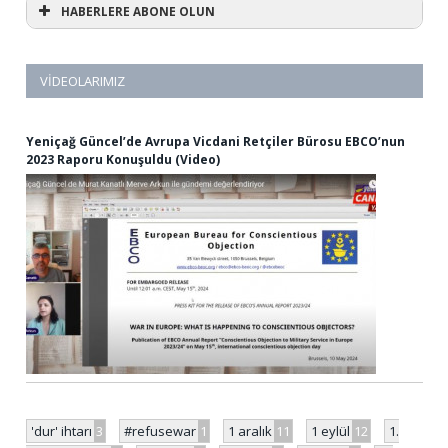
HABERLERE ABONE OLUN
VIDEOLARIMIZ
Yeniçağ Güncel’de Avrupa Vicdani Retçiler Bürosu EBCO’nun
2023 Raporu Konuşuldu (Video)
'dur' ihtarı
3
#refusewar
1
1 aralık
11
1 eylül
12
1.