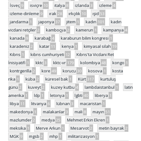
İsveç
9
isviçre
10
italya
8
izlanda
3
izleme
4
izleme-dinleme
9
ırak
28
ırkçılık
10
ışid
53
jandarma
1
japonya
37
jitem
1
kadın
101
kadın
vicdani retçiler
2
kamboçya
2
kamerun
1
kampanya
4
kanada
9
karabağ
4
karaburun bilim kongresi
1
karadeniz
2
katar
11
kenya
1
kimyasal silah
19
Kıbrıs
1
kıbrıs cumhuriyeti
12
Kıbrıs'ta Vicdani Ret
İnisiyatifi
1
kktc
3
kktc-vr
179
kolombiya
48
kongo
1
kontrgerilla
2
kore
49
korucu
30
kosova
1
kosta
rika
1
küba
2
küresel bak
1
Kürt
317
kurtuluş
günü
2
kuveyt
2
kuzey kutbu
4
lambdaistanbul
1
latin
amerika
1
ldp
1
letonya
1
lgbti
40
liberya
1
libya
11
litvanya
6
lübnan
3
macaristan
1
makedonya
1
malakanlar
3
mali
8
mayın
51
mazlumder
2
medya
25
Mehmet Erkin Ekren
1
meksika
1
Merve Arkun
1
Mesarvot
2
metin bayrak
2
MGK
9
mgsb
2
mhp
1
militarizasyon
1