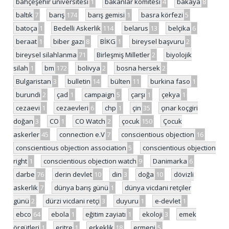
bahçeşehir üniversitesi
1
bakanlar komitesi
4
bakaya
8
baltık
7
barış
174
barış gemisi
1
basra körfezi
5
batoça
1
Bedelli Askerlik
114
belarus
13
belçika
6
beraat
1
biber gazı
8
BİKG
1
bireysel başvuru
2
bireysel silahlanma
71
Birleşmiş Milletler
2
biyolojik
silah
1
bm
172
bolivya
2
bosna hersek
2
Bulgaristan
3
bulletin
14
bülten
11
burkina faso
1
burundi
2
çad
1
campaign
5
çarşı
1
çekya
1
cezaevi
1
cezaevleri
6
chp
1
çin
35
çınar koçgiri
doğan
3
CO
1
CO Watch
2
çocuk
150
Çocuk
askerler
45
connection e.V
7
conscientious objection
16
conscientious objection association
5
conscientious objection
right
1
conscientious objection watch
9
Danimarka
6
darbe
76
derin devlet
10
din
3
doğa
10
dövizli
askerlik
7
dünya barış günü
1
dünya vicdani retçiler
günü
2
dürzi vicdani retçi
3
duyuru
1
e-devlet
1
ebco
64
ebola
1
eğitim zayiatı
1
ekoloji
3
emek
örgütleri
1
eritre
1
erkeklik
18
ermeni
5