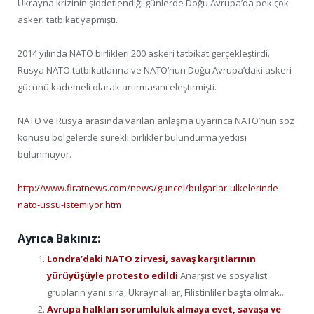
Ukrayna krizinin şiddetlendiği günlerde Doğu Avrupa’da pek çok
askeri tatbikat yapmıştı.
2014 yılında NATO birlikleri 200 askeri tatbikat gerçekleştirdi.
Rusya NATO tatbikatlarına ve NATO’nun Doğu Avrupa’daki askeri
gücünü kademeli olarak artırmasını eleştirmişti.
NATO ve Rusya arasında varılan anlaşma uyarınca NATO’nun söz
konusu bölgelerde sürekli birlikler bulundurma yetkisi
bulunmuyor.
http://www.firatnews.com/news/guncel/bulgarlar-ulkelerinde-
nato-ussu-istemiyor.htm
Ayrıca Bakınız:
Londra’daki NATO zirvesi, savaş karşıtlarının
yürüyüşüyle protesto edildi
Anarşist ve sosyalist
grupların yanı sıra, Ukraynalılar, Filistinliler başta olmak...
Avrupa halkları sorumluluk almaya evet, savaşa ve