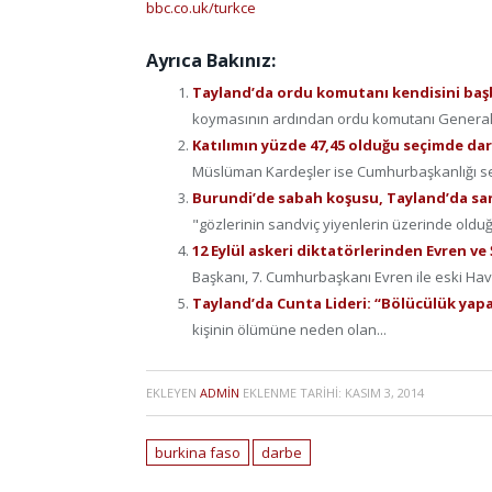
bbc.co.uk/turkce
Ayrıca Bakınız:
Tayland’da ordu komutanı kendisini baş
koymasının ardından ordu komutanı General.
Katılımın yüzde 47,45 olduğu seçimde dar
Müslüman Kardeşler ise Cumhurbaşkanlığı seçim
Burundi’de sabah koşusu, Tayland’da sa
"gözlerinin sandviç yiyenlerin üzerinde olduğ
12 Eylül askeri diktatörlerinden Evren v
Başkanı, 7. Cumhurbaşkanı Evren ile eski Hava
Tayland’da Cunta Lideri: “Bölücülük yapa
kişinin ölümüne neden olan...
EKLEYEN
ADMIN
EKLENME TARIHI:
KASIM 3, 2014
burkina faso
darbe