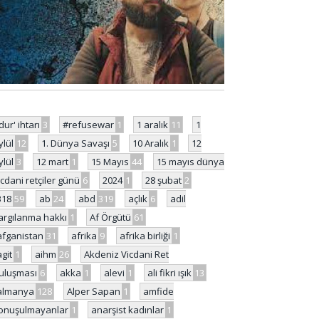
'dur' ihtarı
3
#refusewar
1
1 aralık
11
1
ylül
12
1. Dünya Savaşı
5
10 Aralık
1
12
ylül
3
12 mart
1
15 Mayıs
44
15 mayıs dünya
icdani retçiler günü
6
2024
1
28 şubat
2
318
59
ab
24
abd
319
açlık
6
adil
argılanma hakkı
1
Af Örgütü
61
afganistan
31
afrika
9
afrika birliği
1
agit
1
aihm
26
Akdeniz Vicdani Ret
uluşması
6
akka
1
alevi
1
ali fikri ışık
13
almanya
128
Alper Sapan
1
amfide
onuşulmayanlar
1
anarşist kadınlar
1