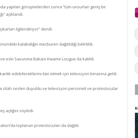
ında yapılan görüşmelerden sonra “tüm unsurları geniş bir
ğı” açıklandı.
karları ilgilendiriyor” dendi.
nündeki kalabalığın mecburen dağıtıldığı belirtildi.
e ve eski Savunma Bakanı Kwame Lougue da katıldı.
kanlık edebileceklerini ilan etmek için televizyon binasına geldi.
silah sesleri duyuldu ve televizyon personeli ve protestocular
K
ş açtığını söyledi.
ation’da toplanan protestocuları da dağıttı.