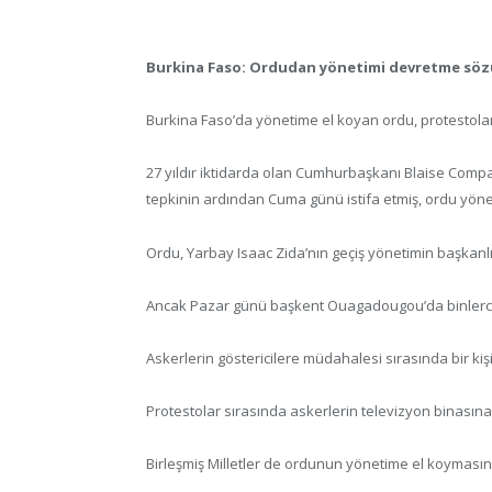
Burkina Faso: Ordudan yönetimi devretme söz
Burkina Faso’da yönetime el koyan ordu, protestolar 
27 yıldır iktidarda olan Cumhurbaşkanı Blaise Compa
tepkinin ardından Cuma günü istifa etmiş, ordu yön
Ordu, Yarbay Isaac Zida’nın geçiş yönetimin başkanlığı
Ancak Pazar günü başkent Ouagadougou’da binlerce 
Askerlerin göstericilere müdahalesi sırasında bir kişi
Protestolar sırasında askerlerin televizyon binasın
Birleşmiş Milletler de ordunun yönetime el koymasın