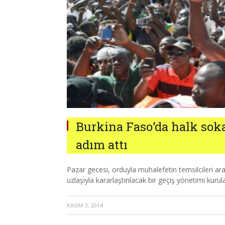
Burkina Faso’da halk soka
adım attı
Pazar gecesi, orduyla muhalefetin temsilcileri ar
uzlaşıyla kararlaştırılacak bir geçiş yönetimi kurul
KASIM 3, 2014
·