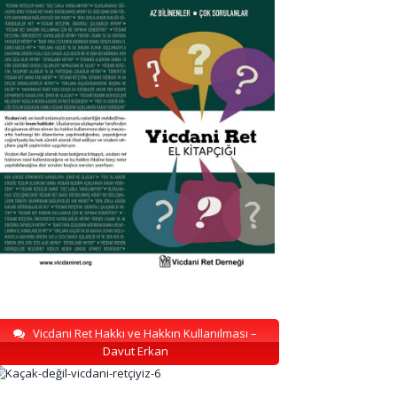
Vicdani Ret Hakkı ve Hakkın Kullanılması –
Davut Erkan