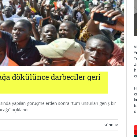
V
Y
T
Z
h
ğa dökülünce darbeciler geri
ç
H
c
k
asında yapılan görüşmelerden sonra “tüm unsurları geniş bir
b
acağı” açıklandı.
ü
GÜNDEM