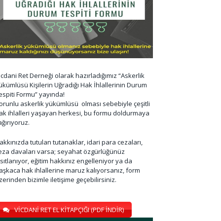
icdani Ret Derneği olarak hazırladığımız “Askerlik
ükümlüsü Kişilerin Uğradığı Hak İhlallerinin Durum
espiti Formu” yayında!
orunlu askerlik yükümlüsü olması sebebiyle çeşitli
ak ihlalleri yaşayan herkesi, bu formu doldurmaya
ağırıyoruz.
akkınızda tutulan tutanaklar, idari para cezaları,
eza davaları varsa; seyahat özgürlüğünüz
ısıtlanıyor, eğitim hakkınız engelleniyor ya da
aşkaca hak ihlallerine maruz kalıyorsanız, form
zerinden bizimle iletişime geçebilirsiniz.
VİCDANİ RET EL KİTAPÇIĞI (PDF İNDİR)