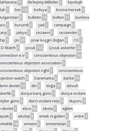
ilahlanma
71
Birleşmiş Milletler
2
biyolojik
ilah
1
bm
172
bolivya
2
bosna hersek
2
Bulgaristan
3
bulletin
14
bülten
11
burkina
aso
1
burundi
2
çad
1
campaign
5
çarşı
1
çekya
1
cezaevi
1
cezaevleri
6
chp
1
çin
35
çınar koçgiri doğan
3
CO
1
CO Watch
2
çocuk
150
Çocuk askerler
45
connection e.V
7
conscientious objection
16
conscientious objection association
5
conscientious objection right
1
conscientious
bjection watch
9
Danimarka
6
darbe
76
derin devlet
10
din
3
doğa
10
dövizli
skerlik
7
dünya barış günü
1
dünya vicdani
etçiler günü
2
dürzi vicdani retçi
3
duyuru
1
e-devlet
1
ebco
64
ebola
1
eğitim
ayiatı
1
ekoloji
3
emek örgütleri
1
eritre
1
erkeklik
18
ermeni
5
ermenistan
5