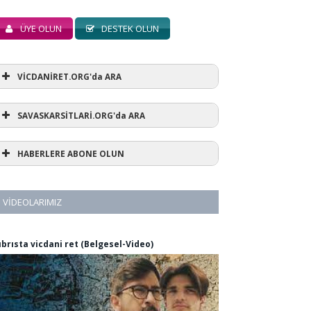
ÜYE OLUN
DESTEK OLUN
VİCDANİRET.ORG'da ARA
SAVASKARSİTLARİ.ORG'da ARA
HABERLERE ABONE OLUN
VIDEOLARIMIZ
ıbrısta vicdani ret (Belgesel-Video)