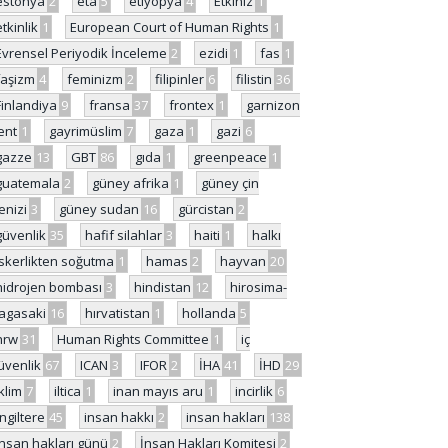
estonya
2
eta
5
etiyopya
4
Etkiniz
1
etkinlik
1
European Court of Human Rights
1
Evrensel Periyodik İnceleme
2
ezidi
1
fas
1
faşizm
4
feminizm
2
filipinler
6
filistin
36
Finlandiya
9
fransa
37
frontex
1
garnizon
ent
1
gayrimüslim
7
gaza
1
gazi
6
gazze
13
GBT
86
gıda
1
greenpeace
1
guatemala
2
güney afrika
1
güney çin
enizi
3
güney sudan
16
gürcistan
2
güvenlik
35
hafif silahlar
3
haiti
1
halkı
skerlikten soğutma
1
hamas
2
hayvan
20
hidrojen bombası
3
hindistan
12
hirosima-
agasaki
16
hırvatistan
1
hollanda
5
hrw
31
Human Rights Committee
1
iç
üvenlik
67
ICAN
3
IFOR
2
İHA
41
İHD
29
iklim
7
iltica
1
inan mayıs aru
1
incirlik
6
İngiltere
45
insan hakkı
2
insan hakları
138
insan hakları günü
2
İnsan Hakları Komitesi
2