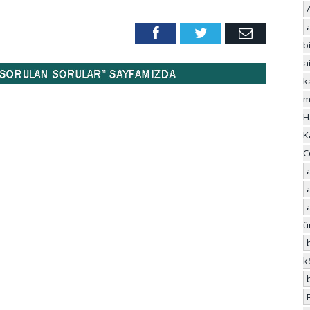
Facebook
Twitter
Email
bi
a
k
m
H
K
C
ü
k