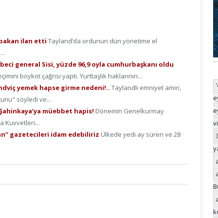
bakan ilan etti
Tayland’da ordunun dün yönetime el
..
beci general Sisi, yüzde 96,9 oyla cumhurbaşkanı oldu
ini boykot çağrısı yaptı. Yurttaşlık haklarının...
ndviç yemek hapse girme nedeni!..
Taylandlı emniyet amiri,
e
unu" söyledi ve...
e
e Şahinkaya’ya müebbet hapis!
Dönemin Genelkurmay
 Kuvvetleri...
v
n” gazetecileri idam edebiliriz
Ülkede yedi ay süren ve 28
y
B
k