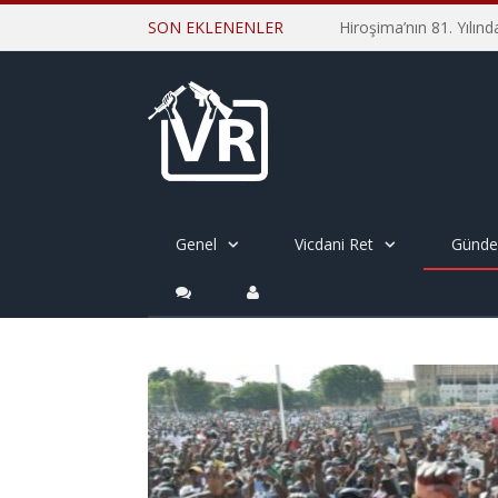
SON EKLENENLER
Genel
Vicdani Ret
Günd