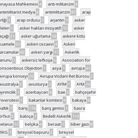
Anayasa Mahkemesi
4
anti-militarizm
4
antimilitarist medya
8
antimilitarizm
97
arap
rliği
1
arap ordusu
2
arjantin
1
asker
ileleri
1
asker hakları inisiyatifi
15
asker
açağı
31
asker uğurlama
18
askere kötü
uamele
55
askeri cezaevi
4
Askeri
arcamalar
92
askeri yargı
17
Askerlik
anunu
1
askersiz lefkoşa
5
Association for
onscientious Objection
1
asya
1
avrupa
41
avrupa konseyi
26
Avrupa Vicdani Ret Bürosu
2
avustralya
5
avusturya
2
AYİM
1
AYM
14
ayrımcılık
1
azerbaycan
8
bae
2
bahçeşehir
niversitesi
1
bakanlar komitesi
4
bakaya
8
baltık
7
barış
174
barış gemisi
1
basra
örfezi
5
batoça
1
Bedelli Askerlik
114
belarus
13
belçika
6
beraat
1
biber gazı
8
BİKG
1
bireysel başvuru
2
bireysel