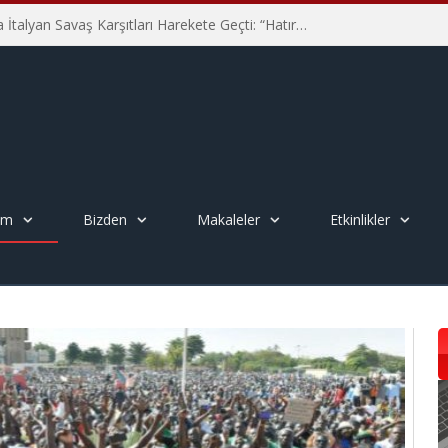
Hiroşima’nın 81. Yılında İtalyan Savaş Karşıtları Harekete Geçti: “Hatırlamak yeterli değil”
em
Bizden
Makaleler
Etkinlikler