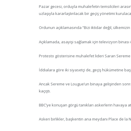
Pazar gecesi, orduyla muhalefetin temsilcileri aras
uzlaşıyla kararlaştırılacak bir geçiş yönetimi kurulaca
Ordunun açıklamasında “Bizi iktidar değil, ülkemizin çı
Açıklamada, asayişi sağlamak için televizyon binası ö
Protesto gösterisine muhalefet lideri Saran Serem
İddialara göre iki siyasetçi de, geçiş hükümetine baş
Ancak Sereme ve Lougue’un binaya gelişinden sonra 
kaçıştı.
BBC’ye konuşan görgü tanıkları askerlerin havaya ate
Askeri birlikler, başkentin ana meydanı Place de la N