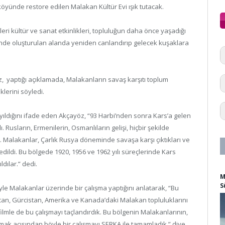
öyünde restore edilen Malakan Kültür Evi ışık tutacak.
leri kültür ve sanat etkinlikleri, topluluğun daha önce yaşadığı
nde oluşturulan alanda yeniden canlandırıp gelecek kuşaklara
, yaptığı açıklamada, Malakanların savaş karşıtı toplum
klerini söyledi.
ıldığını ifade eden Akçayöz, “93 Harbi’nden sonra Kars’a gelen
 Rusların, Ermenilerin, Osmanlıların gelişi, hiçbir şekilde
. Malakanlar, Çarlık Rusya döneminde savaşa karşı çıktıkları ve
ildi. Bu bölgede 1920, 1956 ve 1962 yılı süreçlerinde Kars
dılar.” dedi.
M
S
le Malakanlar üzerinde bir çalışma yaptığını anlatarak, “Bu
an, Gürcistan, Amerika ve Kanada’daki Malakan topluluklarını
 filmle de bu çalışmayı taçlandırdık. Bu bölgenin Malakanlarının,
ak açısından böyle bir çalışmayı SERKA ile tamamladık.” diye