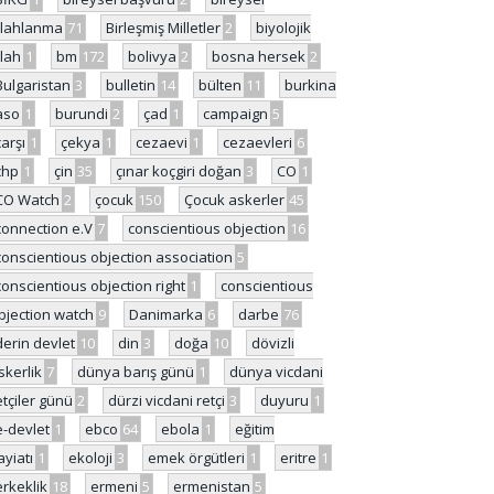
ilahlanma
71
Birleşmiş Milletler
2
biyolojik
ilah
1
bm
172
bolivya
2
bosna hersek
2
Bulgaristan
3
bulletin
14
bülten
11
burkina
aso
1
burundi
2
çad
1
campaign
5
çarşı
1
çekya
1
cezaevi
1
cezaevleri
6
chp
1
çin
35
çınar koçgiri doğan
3
CO
1
CO Watch
2
çocuk
150
Çocuk askerler
45
connection e.V
7
conscientious objection
16
conscientious objection association
5
conscientious objection right
1
conscientious
bjection watch
9
Danimarka
6
darbe
76
derin devlet
10
din
3
doğa
10
dövizli
skerlik
7
dünya barış günü
1
dünya vicdani
etçiler günü
2
dürzi vicdani retçi
3
duyuru
1
e-devlet
1
ebco
64
ebola
1
eğitim
ayiatı
1
ekoloji
3
emek örgütleri
1
eritre
1
erkeklik
18
ermeni
5
ermenistan
5