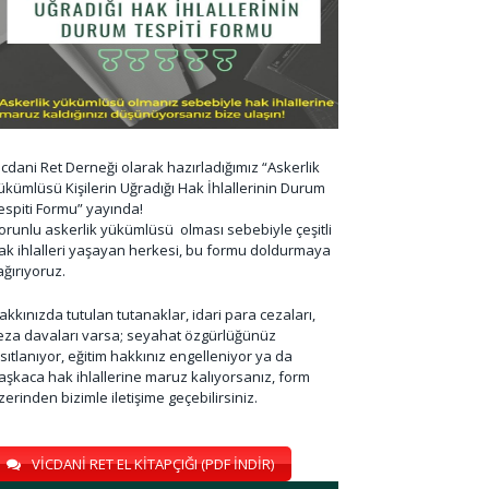
icdani Ret Derneği olarak hazırladığımız “Askerlik
ükümlüsü Kişilerin Uğradığı Hak İhlallerinin Durum
espiti Formu” yayında!
orunlu askerlik yükümlüsü olması sebebiyle çeşitli
ak ihlalleri yaşayan herkesi, bu formu doldurmaya
ağırıyoruz.
akkınızda tutulan tutanaklar, idari para cezaları,
eza davaları varsa; seyahat özgürlüğünüz
ısıtlanıyor, eğitim hakkınız engelleniyor ya da
aşkaca hak ihlallerine maruz kalıyorsanız, form
zerinden bizimle iletişime geçebilirsiniz.
VİCDANİ RET EL KİTAPÇIĞI (PDF İNDİR)