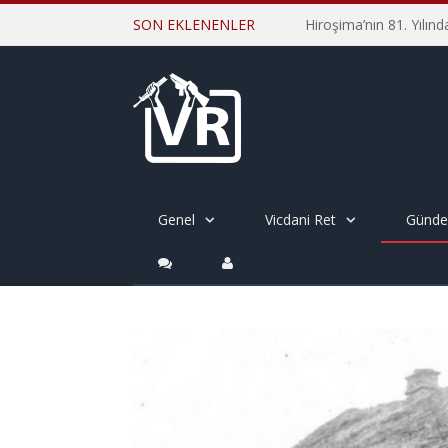
SON EKLENENLER
Genel
Vicdani Ret
Günd