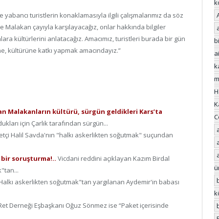
k
 yabancı turistlerin konaklamasıyla ilgili çalışmalarımız da söz
ve Malakan çayıyla karşılayacağız, onlar hakkında bilgiler
ra kültürlerini anlatacağız. Amacımız, turistleri burada bir gün
bi
ne, kültürüne katkı yapmak amacındayız.”
a
k
m
H
K
n Malakanların kültürü, sürgün geldikleri Kars’ta
C
dukları için Çarlık tarafından sürgün...
retçi Halil Savda'nın "halkı askerlikten soğutmak" suçundan
 bir soruşturma!..
Vicdani reddini açıklayan Kazım Birdal
ü
"tan...
Halkı askerlikten soğutmak"tan yargılanan Aydemir'in babası
k
Ret Derneği Eşbaşkanı Oğuz Sönmez ise “Paket içerisinde