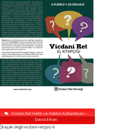
Vicdani Ret Hakkı ve Hakkın Kullanılması –
Davut Erkan