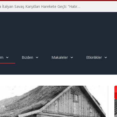
Hiroşima’nın 81. Yılında İtalyan Savaş Karşıtları Harekete Geçti: “Hatırlamak yeterli değil”
em
Bizden
Makaleler
Etkinlikler