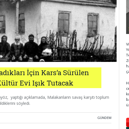
V
Y
T
Z
h
dıkları İçin Kars’a Sürülen
ç
ltür Evi Işık Tutacak
H
c
k
yöz, yaptığı açıklamada, Malakanların savaş karşıtı toplum
b
iklerini söyledi.
ü
GÜNDEM