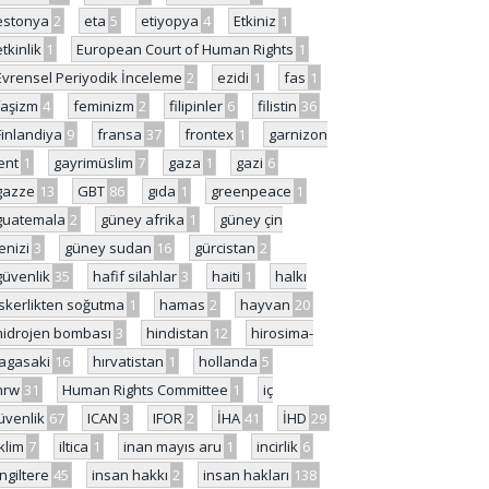
estonya
2
eta
5
etiyopya
4
Etkiniz
1
etkinlik
1
European Court of Human Rights
1
Evrensel Periyodik İnceleme
2
ezidi
1
fas
1
faşizm
4
feminizm
2
filipinler
6
filistin
36
Finlandiya
9
fransa
37
frontex
1
garnizon
ent
1
gayrimüslim
7
gaza
1
gazi
6
gazze
13
GBT
86
gıda
1
greenpeace
1
guatemala
2
güney afrika
1
güney çin
enizi
3
güney sudan
16
gürcistan
2
güvenlik
35
hafif silahlar
3
haiti
1
halkı
skerlikten soğutma
1
hamas
2
hayvan
20
hidrojen bombası
3
hindistan
12
hirosima-
agasaki
16
hırvatistan
1
hollanda
5
hrw
31
Human Rights Committee
1
iç
üvenlik
67
ICAN
3
IFOR
2
İHA
41
İHD
29
iklim
7
iltica
1
inan mayıs aru
1
incirlik
6
İngiltere
45
insan hakkı
2
insan hakları
138