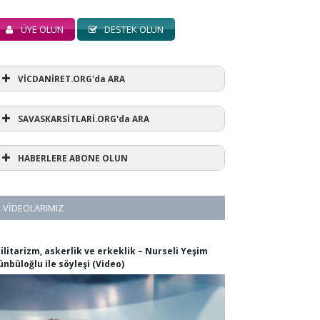
ÜYE OLUN
DESTEK OLUN
VİCDANİRET.ORG'da ARA
SAVASKARSİTLARİ.ORG'da ARA
HABERLERE ABONE OLUN
VIDEOLARIMIZ
ilitarizm, askerlik ve erkeklik – Nurseli Yeşim
ünbüloğlu ile söyleşi (Video)