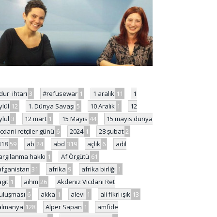
'dur' ihtarı
3
#refusewar
1
1 aralık
11
1
ylül
12
1. Dünya Savaşı
5
10 Aralık
1
12
ylül
3
12 mart
1
15 Mayıs
44
15 mayıs dünya
icdani retçiler günü
6
2024
1
28 şubat
2
318
59
ab
24
abd
319
açlık
6
adil
argılanma hakkı
1
Af Örgütü
61
afganistan
31
afrika
9
afrika birliği
1
agit
1
aihm
26
Akdeniz Vicdani Ret
uluşması
6
akka
1
alevi
1
ali fikri ışık
13
almanya
128
Alper Sapan
1
amfide