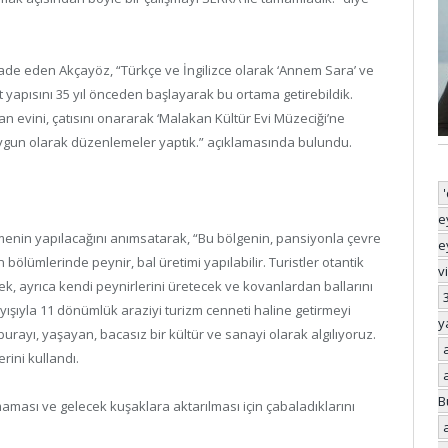
fade eden Akçayöz, “Türkçe ve İngilizce olarak ‘Annem Sara’ ve
lt yapısını 35 yıl önceden başlayarak bu ortama getirebildik.
an evini, çatısını onararak ‘Malakan Kültür Evi Müzeciği’ne
uygun olarak düzenlemeler yaptık.” açıklamasında bulundu.
e
enin yapılacağını anımsatarak, “Bu bölgenin, pansiyonla çevre
e
bölümlerinde peynir, bal üretimi yapılabilir. Turistler otantik
v
ek, ayrıca kendi peynirlerini üretecek ve kovanlardan ballarını
ayışıyla 11 dönümlük araziyi turizm cenneti haline getirmeyi
y
rayı, yaşayan, bacasız bir kültür ve sanayi olarak algılıyoruz.
rini kullandı.
B
ması ve gelecek kuşaklara aktarılması için çabaladıklarını