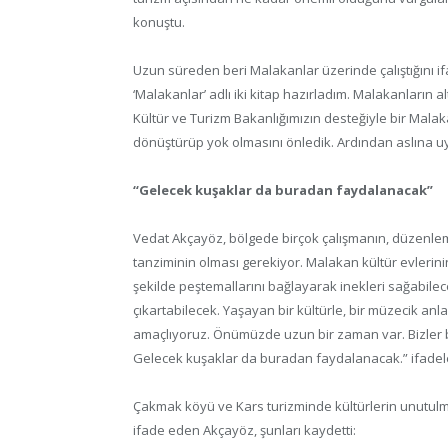
konuştu.
Uzun süreden beri Malakanlar üzerinde çalıştığını i
‘Malakanlar’ adlı iki kitap hazırladım. Malakanların a
Kültür ve Turizm Bakanlığımızın desteğiyle bir Malak
dönüştürüp yok olmasını önledik. Ardından aslına 
“Gelecek kuşaklar da buradan faydalanacak”
Vedat Akçayöz, bölgede birçok çalışmanın, düzenlem
tanziminin olması gerekiyor. Malakan kültür evlerinin 
şekilde peştemallarını bağlayarak inekleri sağabilec
çıkartabilecek. Yaşayan bir kültürle, bir müzecik anl
amaçlıyoruz. Önümüzde uzun bir zaman var. Bizler bu
Gelecek kuşaklar da buradan faydalanacak.” ifadele
Çakmak köyü ve Kars turizminde kültürlerin unutulma
ifade eden Akçayöz, şunları kaydetti: