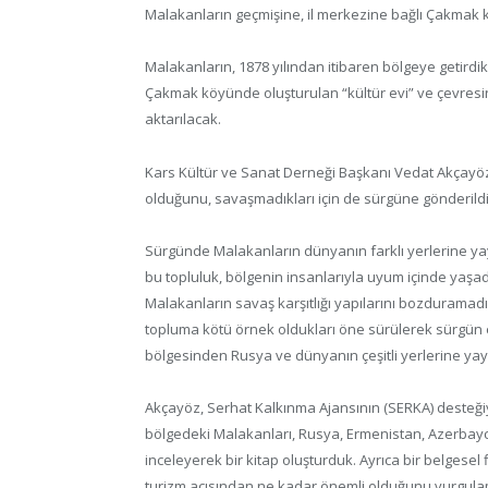
Malakanların geçmişine, il merkezine bağlı Çakmak k
Malakanların, 1878 yılından itibaren bölgeye getirdik
Çakmak köyünde oluşturulan “kültür evi” ve çevresi
aktarılacak.
Kars Kültür ve Sanat Derneği Başkanı Vedat Akçayöz
olduğunu, savaşmadıkları için de sürgüne gönderildi
Sürgünde Malakanların dünyanın farklı yerlerine yay
bu topluluk, bölgenin insanlarıyla uyum içinde yaşadı.
Malakanların savaş karşıtlığı yapılarını bozduramadı
topluma kötü örnek oldukları öne sürülerek sürgün ed
bölgesinden Rusya ve dünyanın çeşitli yerlerine yayıl
Akçayöz, Serhat Kalkınma Ajansının (SERKA) desteğiy
bölgedeki Malakanları, Rusya, Ermenistan, Azerbayc
inceleyerek bir kitap oluşturduk. Ayrıca bir belgesel
turizm açısından ne kadar önemli olduğunu vurgulam