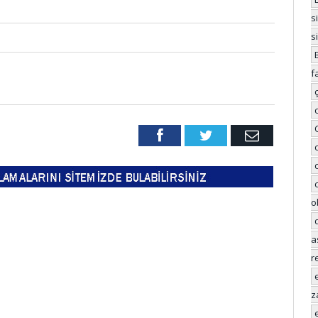
s
s
f
Facebook
Twitter
Email
o
a
r
z