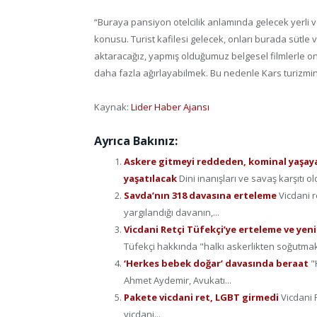
“Buraya pansiyon otelcilik anlamında gelecek yerli ve
konusu. Turist kafilesi gelecek, onları burada sütle 
aktaracağız, yapmış olduğumuz belgesel filmlerle onla
daha fazla ağırlayabilmek. Bu nedenle Kars turizmi
Kaynak:
Lider Haber Ajansı
Ayrıca Bakınız:
Askere gitmeyi reddeden, kominal yaşaya
yaşatılacak
Dini inanışları ve savaş karşıtı ol
Savda’nın 318 davasına erteleme
Vicdani 
yargılandığı davanın,...
Vicdani Retçi Tüfekçi’ye erteleme ve yeni
Tüfekçi hakkında "halkı askerlikten soğutmak
‘Herkes bebek doğar’ davasında beraat
"
Ahmet Aydemir, Avukatı...
Pakete vicdani ret, LGBT girmedi
Vicdani 
vicdani...