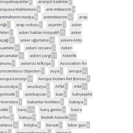
onuşulmayanlar
1
anarşist kadınlar
1
Anayasa Mahkemesi
4
anti-militarizm
4
antimilitarist medya
8
antimilitarizm
97
arap
rliği
1
arap ordusu
2
arjantin
1
asker
ileleri
1
asker hakları inisiyatifi
15
asker
açağı
31
asker uğurlama
18
askere kötü
uamele
55
askeri cezaevi
4
Askeri
arcamalar
92
askeri yargı
17
Askerlik
anunu
1
askersiz lefkoşa
5
Association for
onscientious Objection
1
asya
1
avrupa
41
avrupa konseyi
26
Avrupa Vicdani Ret Bürosu
2
avustralya
5
avusturya
2
AYİM
1
AYM
14
ayrımcılık
1
azerbaycan
8
bae
2
bahçeşehir
niversitesi
1
bakanlar komitesi
4
bakaya
8
baltık
7
barış
174
barış gemisi
1
basra
örfezi
5
batoça
1
Bedelli Askerlik
114
belarus
13
belçika
6
beraat
1
biber gazı
8
BİKG
1
bireysel başvuru
2
bireysel