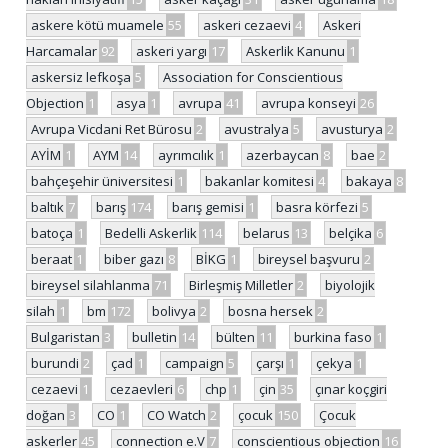
askere kötü muamele
55
askeri cezaevi
4
Askeri
Harcamalar
92
askeri yargı
17
Askerlik Kanunu
1
askersiz lefkoşa
5
Association for Conscientious
Objection
1
asya
1
avrupa
41
avrupa konseyi
26
Avrupa Vicdani Ret Bürosu
2
avustralya
5
avusturya
2
AYİM
1
AYM
14
ayrımcılık
1
azerbaycan
8
bae
2
bahçeşehir üniversitesi
1
bakanlar komitesi
4
bakaya
8
baltık
7
barış
174
barış gemisi
1
basra körfezi
5
batoça
1
Bedelli Askerlik
114
belarus
13
belçika
6
beraat
1
biber gazı
8
BİKG
1
bireysel başvuru
2
bireysel silahlanma
71
Birleşmiş Milletler
2
biyolojik
silah
1
bm
172
bolivya
2
bosna hersek
2
Bulgaristan
3
bulletin
14
bülten
11
burkina faso
1
burundi
2
çad
1
campaign
5
çarşı
1
çekya
1
cezaevi
1
cezaevleri
6
chp
1
çin
35
çınar koçgiri
doğan
3
CO
1
CO Watch
2
çocuk
150
Çocuk
askerler
45
connection e.V
7
conscientious objection
16