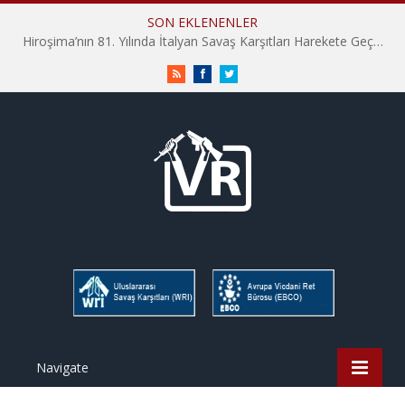
SON EKLENENLER
Hiroşima’nın 81. Yılında İtalyan Savaş Karşıtları Harekete Geçti: “Hatırlamak yeterli değil”
RSS
Facebook
Twitter
Navigate