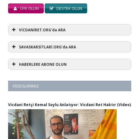
ÜYE OLUN
DESTEK OLUN
VİCDANİRET.ORG'da ARA
SAVASKARSİTLARİ.ORG'da ARA
HABERLERE ABONE OLUN
VIDEOLARIMIZ
Vicdani Retçi Kemal Soylu Anlatıyor: Vicdani Ret Haktır (Video)