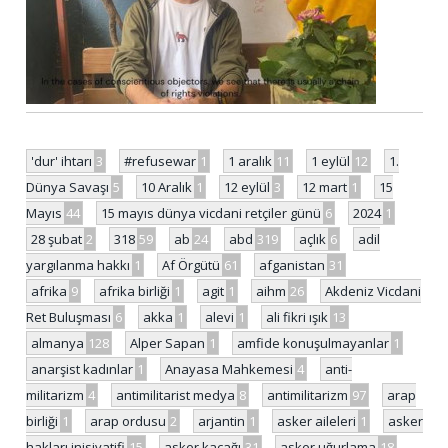
'dur' ihtarı
3
#refusewar
1
1 aralık
11
1 eylül
12
1.
Dünya Savaşı
5
10 Aralık
1
12 eylül
3
12 mart
1
15
Mayıs
44
15 mayıs dünya vicdani retçiler günü
6
2024
1
28 şubat
2
318
59
ab
24
abd
319
açlık
6
adil
yargılanma hakkı
1
Af Örgütü
61
afganistan
31
afrika
9
afrika birliği
1
agit
1
aihm
26
Akdeniz Vicdani
Ret Buluşması
6
akka
1
alevi
1
ali fikri ışık
13
almanya
128
Alper Sapan
1
amfide konuşulmayanlar
1
anarşist kadınlar
1
Anayasa Mahkemesi
4
anti-
militarizm
4
antimilitarist medya
8
antimilitarizm
97
arap
birliği
1
arap ordusu
2
arjantin
1
asker aileleri
1
asker
hakları inisiyatifi
15
asker kaçağı
31
asker uğurlama
18