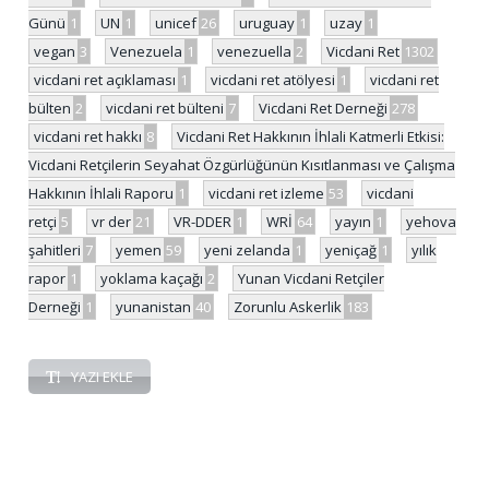
Günü
1
UN
1
unicef
26
uruguay
1
uzay
1
vegan
3
Venezuela
1
venezuella
2
Vicdani Ret
1302
vicdani ret açıklaması
1
vicdani ret atölyesi
1
vicdani ret
bülten
2
vicdani ret bülteni
7
Vicdani Ret Derneği
278
vicdani ret hakkı
8
Vicdani Ret Hakkının İhlali Katmerli Etkisi:
Vicdani Retçilerin Seyahat Özgürlüğünün Kısıtlanması ve Çalışma
Hakkının İhlali Raporu
1
vicdani ret izleme
53
vicdani
retçi
5
vr der
21
VR-DDER
1
WRİ
64
yayın
1
yehova
şahitleri
7
yemen
59
yeni zelanda
1
yeniçağ
1
yılık
rapor
1
yoklama kaçağı
2
Yunan Vicdani Retçiler
Derneği
1
yunanistan
40
Zorunlu Askerlik
183
YAZI EKLE