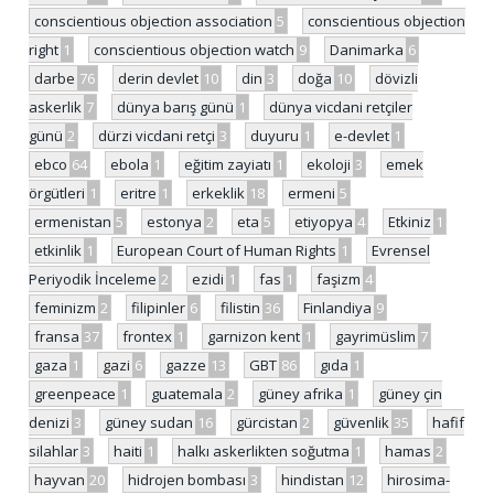
conscientious objection association
5
conscientious objection
right
1
conscientious objection watch
9
Danimarka
6
darbe
76
derin devlet
10
din
3
doğa
10
dövizli
askerlik
7
dünya barış günü
1
dünya vicdani retçiler
günü
2
dürzi vicdani retçi
3
duyuru
1
e-devlet
1
ebco
64
ebola
1
eğitim zayiatı
1
ekoloji
3
emek
örgütleri
1
eritre
1
erkeklik
18
ermeni
5
ermenistan
5
estonya
2
eta
5
etiyopya
4
Etkiniz
1
etkinlik
1
European Court of Human Rights
1
Evrensel
Periyodik İnceleme
2
ezidi
1
fas
1
faşizm
4
feminizm
2
filipinler
6
filistin
36
Finlandiya
9
fransa
37
frontex
1
garnizon kent
1
gayrimüslim
7
gaza
1
gazi
6
gazze
13
GBT
86
gıda
1
greenpeace
1
guatemala
2
güney afrika
1
güney çin
denizi
3
güney sudan
16
gürcistan
2
güvenlik
35
hafif
silahlar
3
haiti
1
halkı askerlikten soğutma
1
hamas
2
hayvan
20
hidrojen bombası
3
hindistan
12
hirosima-