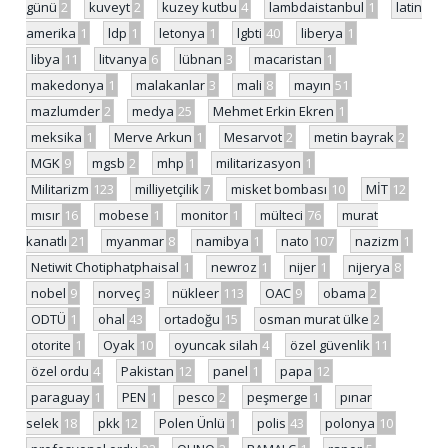
günü
2
kuveyt
2
kuzey kutbu
4
lambdaistanbul
1
latin
amerika
1
ldp
1
letonya
1
lgbti
40
liberya
1
libya
11
litvanya
6
lübnan
3
macaristan
1
makedonya
1
malakanlar
3
mali
8
mayın
51
mazlumder
2
medya
25
Mehmet Erkin Ekren
1
meksika
1
Merve Arkun
1
Mesarvot
2
metin bayrak
2
MGK
9
mgsb
2
mhp
1
militarizasyon
1
Militarizm
123
milliyetçilik
7
misket bombası
10
MİT
12
mısır
16
mobese
1
monitor
1
mülteci
76
murat
kanatlı
21
myanmar
8
namibya
1
nato
107
nazizm
1
Netiwit Chotiphatphaisal
1
newroz
1
nijer
1
nijerya
8
nobel
9
norveç
3
nükleer
113
OAC
9
obama
2
ODTÜ
1
ohal
43
ortadoğu
15
osman murat ülke
2
otorite
1
Oyak
10
oyuncak silah
4
özel güvenlik
11
özel ordu
4
Pakistan
12
panel
1
papa
12
paraguay
1
PEN
1
pesco
2
peşmerge
1
pınar
selek
18
pkk
12
Polen Ünlü
1
polis
43
polonya
10