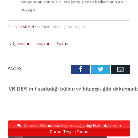
savaşından sonra sivillere karşı işlenen katliamların en
büyüğü...
EKLEYEN
ADMIN
EKLENME TARIHI:
ŞUBAT 9, 2014
afganistan
hayvan
Savaş
PAYLAŞ.
Facebook
Twitter
Emai
Askerlik Yükümlüsü Kişilerin Uğradığı Hak İhlallerinin
Durum Tespiti Formu