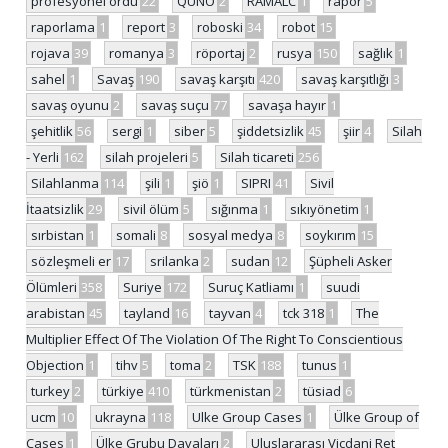
profesyonel ordu
22
QUNO
2
RAMALC
1
rapor
5
raporlama
1
report
3
roboski
34
robot
15
rojava
39
romanya
3
röportaj
2
rusya
150
sağlık
1
sahel
1
Savaş
190
savaş karşıtı
420
savaş karşıtlığı
3
savaş oyunu
2
savaş suçu
77
savaşa hayır
1
şehitlik
56
sergi
1
siber
5
şiddetsizlik
45
şiir
4
Silah
- Yerli
162
silah projeleri
5
Silah ticareti
256
Silahlanma
114
şili
1
şiö
1
SIPRI
41
Sivil
İtaatsizlik
29
sivil ölüm
5
sığınma
1
sıkıyönetim
1
sırbistan
1
somali
8
sosyal medya
8
soykırım
15
sözleşmeli er
17
srilanka
2
sudan
12
Şüpheli Asker
Ölümleri
358
Suriye
172
Suruç Katliamı
1
suudi
arabistan
45
tayland
16
tayvan
4
tck 318
1
The
Multiplier Effect Of The Violation Of The Right To Conscientious
Objection
1
tihv
5
toma
2
TSK
188
tunus
1
turkey
2
türkiye
410
türkmenistan
2
tüsiad
6
ucm
10
ukrayna
118
Ulke Group Cases
1
Ülke Group of
Cases
1
Ülke Grubu Davaları
2
Uluslararası Vicdani Ret