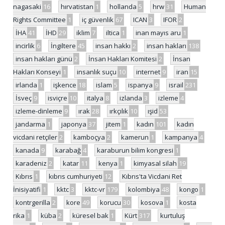
nagasaki
16
hırvatistan
1
hollanda
5
hrw
31
Human
Rights Committee
1
iç güvenlik
67
ICAN
3
IFOR
2
İHA
41
İHD
29
iklim
7
iltica
1
inan mayıs aru
1
incirlik
6
İngiltere
45
insan hakkı
2
insan hakları
138
insan hakları günü
2
İnsan Hakları Komitesi
2
İnsan
Hakları Konseyi
1
insanlık suçu
10
internet
9
iran
15
irlanda
1
işkence
18
islam
5
ispanya
9
israil
231
İsveç
9
isviçre
10
italya
8
izlanda
3
izleme
4
izleme-dinleme
9
ırak
28
ırkçılık
10
ışid
53
jandarma
1
japonya
37
jitem
1
kadın
101
kadın
vicdani retçiler
2
kamboçya
2
kamerun
1
kampanya
4
kanada
9
karabağ
4
karaburun bilim kongresi
1
karadeniz
2
katar
11
kenya
1
kimyasal silah
19
Kıbrıs
1
kıbrıs cumhuriyeti
12
Kıbrıs'ta Vicdani Ret
İnisiyatifi
1
kktc
3
kktc-vr
179
kolombiya
48
kongo
1
kontrgerilla
2
kore
49
korucu
30
kosova
1
kosta
rika
1
küba
2
küresel bak
1
Kürt
317
kurtuluş