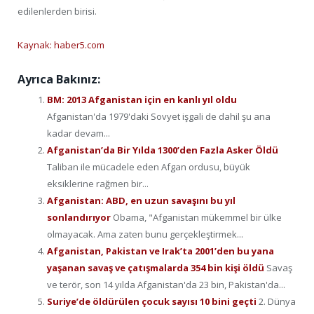
edilenlerden birisi.
Kaynak: haber5.com
Ayrıca Bakınız:
BM: 2013 Afganistan için en kanlı yıl oldu
Afganistan'da 1979'daki Sovyet işgali de dahil şu ana
kadar devam...
Afganistan’da Bir Yılda 1300’den Fazla Asker Öldü
Taliban ile mücadele eden Afgan ordusu, büyük
eksiklerine rağmen bir...
Afganistan: ABD, en uzun savaşını bu yıl
sonlandırıyor
Obama, "Afganistan mükemmel bir ülke
olmayacak. Ama zaten bunu gerçekleştirmek...
Afganistan, Pakistan ve Irak’ta 2001’den bu yana
yaşanan savaş ve çatışmalarda 354 bin kişi öldü
Savaş
ve terör, son 14 yılda Afganistan'da 23 bin, Pakistan'da...
Suriye’de öldürülen çocuk sayısı 10 bini geçti
2. Dünya