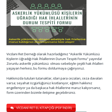
Vicdani Ret Derneği olarak hazırladığımız “Askerlik Yükümlüsü
Kişilerin Uğradığı Hak İhlallerinin Durum Tespiti Formu” yayında!
Zorunlu askerlik yükümlüsü olması sebebiyle çeşitli hak ihlalleri
yaşayan herkesi, bu formu doldurmaya çağırıyoruz.
Hakkınızda tutulan tutanaklar, idari para cezaları, ceza davaları
varsa; seyahat özgürlüğünüz kısıtlanıyor, eğitim hakkınız
engelleniyor ya da başkaca hak ihlallerine maruz kalıyorsanız,
form üzerinden bizimle iletişime geçebilirsiniz.
VİCDANİ RET EL KİTAPÇIĞI (PDF İNDİR)