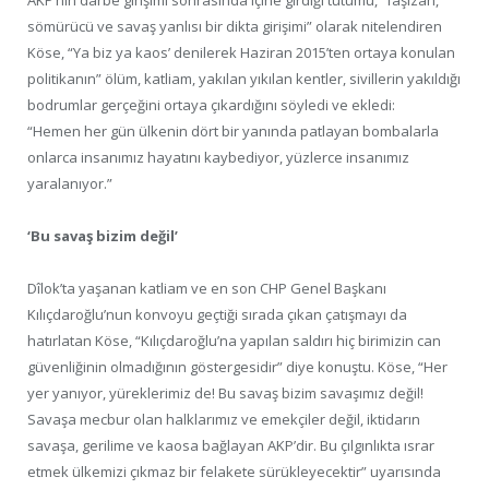
sömürücü ve savaş yanlısı bir dikta girişimi” olarak nitelendiren
Köse, “Ya biz ya kaos’ denilerek Haziran 2015’ten ortaya konulan
politikanın” ölüm, katliam, yakılan yıkılan kentler, sivillerin yakıldığı
bodrumlar gerçeğini ortaya çıkardığını söyledi ve ekledi:
“Hemen her gün ülkenin dört bir yanında patlayan bombalarla
onlarca insanımız hayatını kaybediyor, yüzlerce insanımız
yaralanıyor.”
‘Bu savaş bizim değil’
Dîlok’ta yaşanan katliam ve en son CHP Genel Başkanı
Kılıçdaroğlu’nun konvoyu geçtiği sırada çıkan çatışmayı da
hatırlatan Köse, “Kılıçdaroğlu’na yapılan saldırı hiç birimizin can
güvenliğinin olmadığının göstergesidir” diye konuştu. Köse, “Her
yer yanıyor, yüreklerimiz de! Bu savaş bizim savaşımız değil!
Savaşa mecbur olan halklarımız ve emekçiler değil, iktidarın
savaşa, gerilime ve kaosa bağlayan AKP’dir. Bu çılgınlıkta ısrar
etmek ülkemizi çıkmaz bir felakete sürükleyecektir” uyarısında