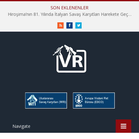
SON EKLENENLER
Hiroşima’nın 81. Yılında İtalyan Savaş Karşıtları Harekete Geçti: “Hatırlamak yeterli değil”
RSS
Facebook
Twitter
Navigate