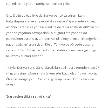
ilan edilen 1 Eylül’ün tarihçesine dikkat çekti.
Orta Doğu ve özellikle de Suriye ve Irak’ta süren “kanlı
boğazlaşmalara ve emperyalist savaşlara” işaret eden Köse,
AKP’nin Cerablus’a yönelik işgaline de tepki gösterdi. AKP’nin bir
yandan yaşanan savaşa dahil olduğunu öte yandan da
mültecilerin sorunu üzerinden AB, ülkeleriyle “insanlık değerlerini
pazarladığının” altını çizen Köse, Türkiye ve bölgede yaşanan
savaşın 1 Eylül’ü her zamankinden daha anlamlı hale getirdiğini
belirterek şunları söyledi:
“1 Eylül Dünya Barış Günü olarak ilan edilmesi üzerinden tam 77
yıl geçmesine rağmen hala ülkemizde ‘kutlu olsun’ diyemiyoruz!
Ülkemiz yangın yeri… Çatışma, gözyaşı ve acı dört bir yanımızı
sardı.”
‘Darbeden dikta rejimi çıktı’
AKP’nin darbe girişimi sonrasında içine girdiği tutumu, “faşizan,