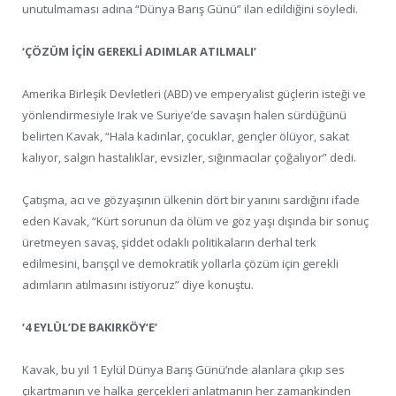
unutulmaması adına “Dünya Barış Günü” ilan edildiğini söyledi.
‘ÇÖZÜM İÇİN GEREKLİ ADIMLAR ATILMALI’
Amerika Birleşik Devletleri (ABD) ve emperyalist güçlerin isteği ve
yönlendirmesiyle Irak ve Suriye’de savaşın halen sürdüğünü
belirten Kavak, “Hala kadınlar, çocuklar, gençler ölüyor, sakat
kalıyor, salgın hastalıklar, evsizler, sığınmacılar çoğalıyor” dedi.
Çatışma, acı ve gözyaşının ülkenin dört bir yanını sardığını ifade
eden Kavak, “Kürt sorunun da ölüm ve göz yaşı dışında bir sonuç
üretmeyen savaş, şiddet odaklı politikaların derhal terk
edilmesini, barışçıl ve demokratik yollarla çözüm için gerekli
adımların atılmasını istiyoruz” diye konuştu.
‘4 EYLÜL’DE BAKIRKÖY’E’
Kavak, bu yıl 1 Eylül Dünya Barış Günü’nde alanlara çıkıp ses
çıkartmanın ve halka gerçekleri anlatmanın her zamankinden