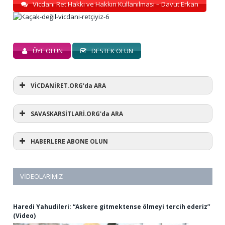
Vicdani Ret Hakkı ve Hakkın Kullanılması – Davut Erkan
ÜYE OLUN
DESTEK OLUN
VİCDANİRET.ORG'da ARA
SAVASKARSİTLARİ.ORG'da ARA
HABERLERE ABONE OLUN
VIDEOLARIMIZ
Haredi Yahudileri: “Askere gitmektense ölmeyi tercih ederiz”
(Video)