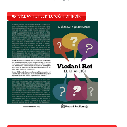
VİCDANİ RET EL KİTAPÇIĞI (PDF İNDİR)