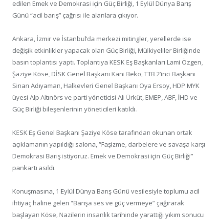
edilen Emek ve Demokrasi için Güç Birliği, 1 Eylül Dünya Barış
Günü “acil barış” çağrısı ile alanlara çıkıyor.
Ankara, İzmir ve İstanbul’da merkezi mitingler, yerellerde ise
değişik etkinlikler yapacak olan Güç Birliği, Mülkiyeliler Birliğinde
basın toplantısı yaptı. Toplantıya KESK Eş Başkanları Lami Özgen,
Şaziye Köse, DİSK Genel Başkanı Kani Beko, TTB 2’inci Başkanı
Sinan Adıyaman, Halkevleri Genel Başkanı Oya Ersoy, HDP MYK
üyesi Alp Altınörs ve parti yöneticisi Ali Ürküt, EMEP, ABF, İHD ve
Güç Birliği bileşenlerinin yöneticileri katıldı.
KESK Eş Genel Başkanı Şaziye Köse tarafından okunan ortak
açıklamanın yapıldığı salona, “Faşizme, darbelere ve savaşa karşı
Demokrasi Barış istiyoruz. Emek ve Demokrasi için Güç Birliği”
pankartı asıldı.
Konuşmasına, 1 Eylül Dünya Barış Günü vesilesiyle toplumu acil
ihtiyaç haline gelen “Barışa ses ve güç vermeye” çağırarak
başlayan Köse, Nazilerin insanlık tarihinde yarattığı yıkım sonucu