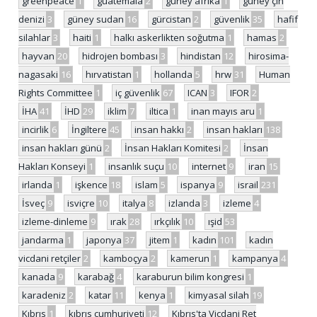
greenpeace
1
guatemala
2
güney afrika
1
güney çin
denizi
3
güney sudan
16
gürcistan
2
güvenlik
35
hafif
silahlar
3
haiti
1
halkı askerlikten soğutma
1
hamas
2
hayvan
20
hidrojen bombası
3
hindistan
12
hirosima-
nagasaki
16
hırvatistan
1
hollanda
5
hrw
31
Human
Rights Committee
1
iç güvenlik
67
ICAN
3
IFOR
2
İHA
41
İHD
29
iklim
7
iltica
1
inan mayıs aru
1
incirlik
6
İngiltere
45
insan hakkı
2
insan hakları
138
insan hakları günü
2
İnsan Hakları Komitesi
2
İnsan
Hakları Konseyi
1
insanlık suçu
10
internet
9
iran
15
irlanda
1
işkence
18
islam
5
ispanya
9
israil
231
İsveç
9
isviçre
10
italya
8
izlanda
3
izleme
4
izleme-dinleme
9
ırak
28
ırkçılık
10
ışid
53
jandarma
1
japonya
37
jitem
1
kadın
101
kadın
vicdani retçiler
2
kamboçya
2
kamerun
1
kampanya
4
kanada
9
karabağ
4
karaburun bilim kongresi
1
karadeniz
2
katar
11
kenya
1
kimyasal silah
19
Kıbrıs
1
kıbrıs cumhuriyeti
12
Kıbrıs'ta Vicdani Ret