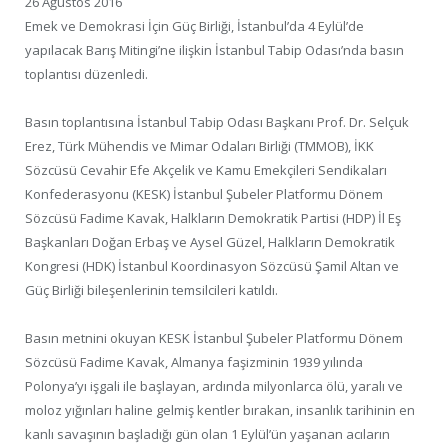
26 Ağustos 2016
Emek ve Demokrasi İçin Güç Birliği, İstanbul’da 4 Eylül’de
yapılacak Barış Mitingi’ne ilişkin İstanbul Tabip Odası’nda basın
toplantısı düzenledi.
Basın toplantısına İstanbul Tabip Odası Başkanı Prof. Dr. Selçuk
Erez, Türk Mühendis ve Mimar Odaları Birliği (TMMOB), İKK
Sözcüsü Cevahir Efe Akçelik ve Kamu Emekçileri Sendikaları
Konfederasyonu (KESK) İstanbul Şubeler Platformu Dönem
Sözcüsü Fadime Kavak, Halkların Demokratik Partisi (HDP) İl Eş
Başkanları Doğan Erbaş ve Aysel Güzel, Halkların Demokratik
Kongresi (HDK) İstanbul Koordinasyon Sözcüsü Şamil Altan ve
Güç Birliği bileşenlerinin temsilcileri katıldı.
Basın metnini okuyan KESK İstanbul Şubeler Platformu Dönem
Sözcüsü Fadime Kavak, Almanya faşizminin 1939 yılında
Polonya’yı işgali ile başlayan, ardında milyonlarca ölü, yaralı ve
moloz yığınları haline gelmiş kentler bırakan, insanlık tarihinin en
kanlı savaşının başladığı gün olan 1 Eylül’ün yaşanan acıların