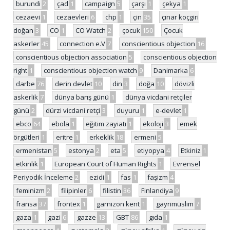
burundi
2
çad
1
campaign
5
çarşı
1
çekya
1
cezaevi
1
cezaevleri
6
chp
1
çin
35
çınar koçgiri
doğan
3
CO
1
CO Watch
2
çocuk
150
Çocuk
askerler
45
connection e.V
7
conscientious objection
16
conscientious objection association
5
conscientious objection
right
1
conscientious objection watch
9
Danimarka
6
darbe
76
derin devlet
10
din
3
doğa
10
dövizli
askerlik
7
dünya barış günü
1
dünya vicdani retçiler
günü
2
dürzi vicdani retçi
3
duyuru
1
e-devlet
1
ebco
64
ebola
1
eğitim zayiatı
1
ekoloji
3
emek
örgütleri
1
eritre
1
erkeklik
18
ermeni
5
ermenistan
5
estonya
2
eta
5
etiyopya
4
Etkiniz
1
etkinlik
1
European Court of Human Rights
1
Evrensel
Periyodik İnceleme
2
ezidi
1
fas
1
faşizm
4
feminizm
2
filipinler
6
filistin
36
Finlandiya
9
fransa
37
frontex
1
garnizon kent
1
gayrimüslim
7
gaza
1
gazi
6
gazze
13
GBT
86
gıda
1