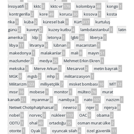
İnisiyatifi
1
kktc
3
kktc-vr
179
kolombiya
48
kongo
1
kontrgerilla
2
kore
49
korucu
30
kosova
1
kosta
rika
1
küba
2
küresel bak
1
Kürt
317
kurtuluş
günü
2
kuveyt
2
kuzey kutbu
4
lambdaistanbul
1
latin
amerika
1
ldp
1
letonya
1
lgbti
40
liberya
1
libya
11
litvanya
6
lübnan
3
macaristan
1
makedonya
1
malakanlar
3
mali
8
mayın
51
mazlumder
2
medya
25
Mehmet Erkin Ekren
1
meksika
1
Merve Arkun
1
Mesarvot
2
metin bayrak
2
MGK
9
mgsb
2
mhp
1
militarizasyon
1
Militarizm
123
milliyetçilik
7
misket bombası
10
MİT
12
mısır
16
mobese
1
monitor
1
mülteci
76
murat
kanatlı
21
myanmar
8
namibya
1
nato
107
nazizm
1
Netiwit Chotiphatphaisal
1
newroz
1
nijer
1
nijerya
8
nobel
9
norveç
3
nükleer
113
OAC
9
obama
2
ODTÜ
1
ohal
43
ortadoğu
15
osman murat ülke
2
otorite
1
Oyak
10
oyuncak silah
4
özel güvenlik
11