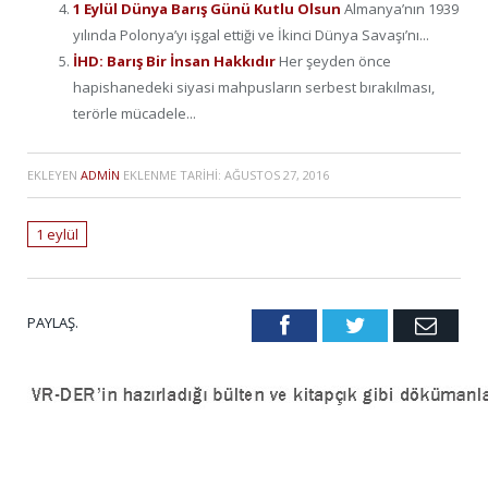
1 Eylül Dünya Barış Günü Kutlu Olsun
Almanya’nın 1939
yılında Polonya’yı işgal ettiği ve İkinci Dünya Savaşı’nı...
İHD: Barış Bir İnsan Hakkıdır
Her şeyden önce
hapishanedeki siyasi mahpusların serbest bırakılması,
terörle mücadele...
EKLEYEN
ADMIN
EKLENME TARIHI:
AĞUSTOS 27, 2016
1 eylül
PAYLAŞ.
Facebook
Twitter
Emai