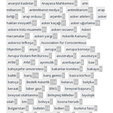
anarşist kadınlar
1
Anayasa Mahkemesi
4
anti-
militarizm
4
antimilitarist medya
8
antimilitarizm
97
arap
birliği
1
arap ordusu
2
arjantin
1
asker aileleri
1
asker
hakları inisiyatifi
15
asker kaçağı
31
asker uğurlama
18
askere kötü muamele
55
askeri cezaevi
4
Askeri
Harcamalar
92
askeri yargı
17
Askerlik Kanunu
1
askersiz lefkoşa
5
Association for Conscientious
Objection
1
asya
1
avrupa
41
avrupa konseyi
26
Avrupa Vicdani Ret Bürosu
2
avustralya
5
avusturya
2
AYİM
1
AYM
14
ayrımcılık
1
azerbaycan
8
bae
2
bahçeşehir üniversitesi
1
bakanlar komitesi
4
bakaya
8
baltık
7
barış
174
barış gemisi
1
basra körfezi
5
batoça
1
Bedelli Askerlik
114
belarus
13
belçika
6
beraat
1
biber gazı
8
BİKG
1
bireysel başvuru
2
bireysel silahlanma
71
Birleşmiş Milletler
2
biyolojik
silah
1
bm
172
bolivya
2
bosna hersek
2
Bulgaristan
3
bulletin
14
bülten
11
burkina faso
1