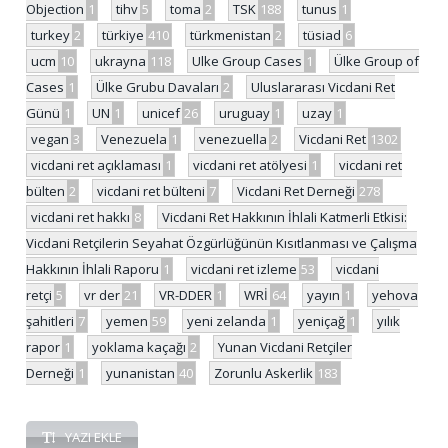
Objection
1
tihv
5
toma
2
TSK
188
tunus
1
turkey
2
türkiye
410
türkmenistan
2
tüsiad
6
ucm
10
ukrayna
118
Ulke Group Cases
1
Ülke Group of
Cases
1
Ülke Grubu Davaları
2
Uluslararası Vicdani Ret
Günü
1
UN
1
unicef
26
uruguay
1
uzay
1
vegan
3
Venezuela
1
venezuella
2
Vicdani Ret
1302
vicdani ret açıklaması
1
vicdani ret atölyesi
1
vicdani ret
bülten
2
vicdani ret bülteni
7
Vicdani Ret Derneği
278
vicdani ret hakkı
8
Vicdani Ret Hakkının İhlali Katmerli Etkisi:
Vicdani Retçilerin Seyahat Özgürlüğünün Kısıtlanması ve Çalışma
Hakkının İhlali Raporu
1
vicdani ret izleme
53
vicdani
retçi
5
vr der
21
VR-DDER
1
WRİ
64
yayın
1
yehova
şahitleri
7
yemen
59
yeni zelanda
1
yeniçağ
1
yılık
rapor
1
yoklama kaçağı
2
Yunan Vicdani Retçiler
Derneği
1
yunanistan
40
Zorunlu Askerlik
183
YAZI EKLE