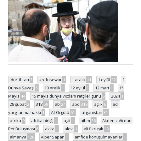
'dur' ihtarı
3
#refusewar
1
1 aralık
11
1 eylül
12
1.
Dünya Savaşı
5
10 Aralık
1
12 eylül
3
12 mart
1
15
Mayıs
44
15 mayıs dünya vicdani retçiler günü
6
2024
1
28 şubat
2
318
59
ab
24
abd
319
açlık
6
adil
yargılanma hakkı
1
Af Örgütü
61
afganistan
31
afrika
9
afrika birliği
1
agit
1
aihm
26
Akdeniz Vicdani
Ret Buluşması
6
akka
1
alevi
1
ali fikri ışık
13
almanya
128
Alper Sapan
1
amfide konuşulmayanlar
1