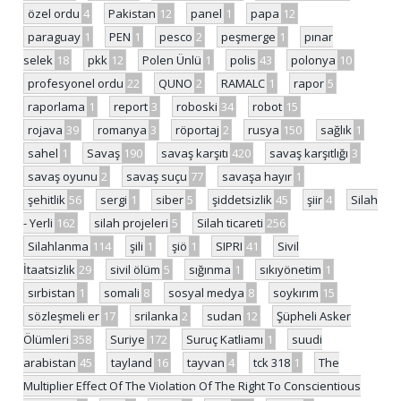
özel ordu
4
Pakistan
12
panel
1
papa
12
paraguay
1
PEN
1
pesco
2
peşmerge
1
pınar
selek
18
pkk
12
Polen Ünlü
1
polis
43
polonya
10
profesyonel ordu
22
QUNO
2
RAMALC
1
rapor
5
raporlama
1
report
3
roboski
34
robot
15
rojava
39
romanya
3
röportaj
2
rusya
150
sağlık
1
sahel
1
Savaş
190
savaş karşıtı
420
savaş karşıtlığı
3
savaş oyunu
2
savaş suçu
77
savaşa hayır
1
şehitlik
56
sergi
1
siber
5
şiddetsizlik
45
şiir
4
Silah
- Yerli
162
silah projeleri
5
Silah ticareti
256
Silahlanma
114
şili
1
şiö
1
SIPRI
41
Sivil
İtaatsizlik
29
sivil ölüm
5
sığınma
1
sıkıyönetim
1
sırbistan
1
somali
8
sosyal medya
8
soykırım
15
sözleşmeli er
17
srilanka
2
sudan
12
Şüpheli Asker
Ölümleri
358
Suriye
172
Suruç Katliamı
1
suudi
arabistan
45
tayland
16
tayvan
4
tck 318
1
The
Multiplier Effect Of The Violation Of The Right To Conscientious