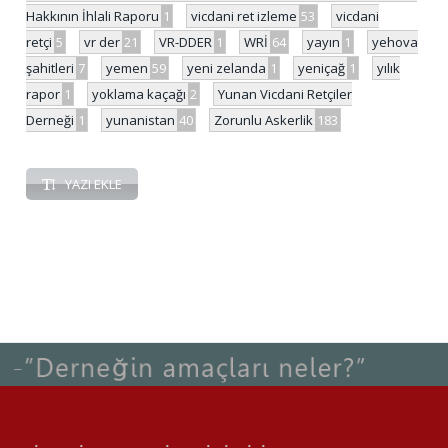
Hakkının İhlali Raporu
1
vicdani ret izleme
53
vicdani
retçi
5
vr der
21
VR-DDER
1
WRİ
64
yayın
1
yehova
şahitleri
7
yemen
59
yeni zelanda
1
yeniçağ
1
yılık
rapor
1
yoklama kaçağı
2
Yunan Vicdani Retçiler
Derneği
1
yunanistan
40
Zorunlu Askerlik
183
YAZI EKLE