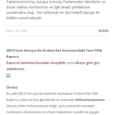
Parlamentosu’na, Avrupa Konseyi Parlamenter Meclisi’ne ve
İnsan Hakları Komiseri’ne ve ilgili devlet yetkililerine
sunulmakta olup , her seferinde bir dizi hedefli tavsiye ile
birlikte sunulmaktadır.
MAYIS 12, 2026
·
BIZDEN
EBCO’nun Avrupa’da Vicdani Ret Konusundaki Yeni Yıllık
Raporu
Raporun tamamını buradan okuyabilir
veya
ülkeye göre göz
atabilirsiniz .
Önsöz
Bu yılki EBCO Avrupa’da Askerlik Hizmetine Vicdani Ret Yıllık
Raporu, yalnızca kıta genelinde ve ötesinde
militarizasyonun
devam eden hızlanmasıyla değil, aynı zamanda savaşlar
nedeniyle uluslararası ve insan haklarının sürekli ve yaygın