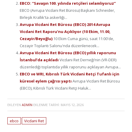
EBCO: “Savaşın 100. yılında retçileri selamlıyoruz”
EBCO (Avrupa Vicdani Ret Bürosu) Başkanı Schneider,
Birleşik Krallık'ta askerliği...
Avrupa Vicdani Ret Bürosu (EBCO) 2014 Avrupa
Vicdani Ret Raporu’nu Açıklıyor (10 Ekim, 11.00,
Cezayir/Beyoğlu)
10 Ekim Cuma günü, saat 11:00'de,
Cezayir Toplantı Salonu'nda düzenlenecek...
Avrupa Vicdani Ret Bürosu (EBCO) yıllık raporunu
İstanbul’da açıkladı
Vicdani Ret Derneği’nin (VR-DER)
düzenlediği toplantıda yıllık raporunu açıklayan Avrupa...
EBCO ve WRI, Kıbrıslı Türk Vicdani Retçi Tufanlı için
küresel eylem çağrısı yaptı
Avrupa Vicdani Ret Bürosu
(EBCO), Kıbrıslı Türk Vicdani Retçi Haluk...
EKLEYEN
ADMIN
EKLENME TARIHI:
MAYIS 12, 2026
ebco
Vicdani Ret