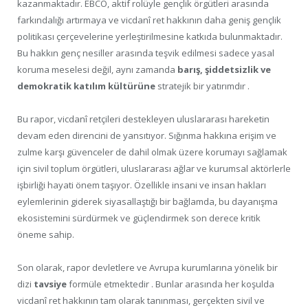
kazanmaktadır. EBCO, aktif rolüyle gençlik örgütleri arasında
farkındalığı artırmaya ve vicdanî ret hakkının daha geniş gençlik
politikası çerçevelerine yerleştirilmesine katkıda bulunmaktadır.
Bu hakkın genç nesiller arasında teşvik edilmesi sadece yasal
koruma meselesi değil, aynı zamanda
barış, şiddetsizlik ve
demokratik katılım kültürüne
stratejik bir yatırımdır .
Bu rapor, vicdanî retçileri destekleyen uluslararası hareketin
devam eden direncini de yansıtıyor. Sığınma hakkına erişim ve
zulme karşı güvenceler de dahil olmak üzere korumayı sağlamak
için sivil toplum örgütleri, uluslararası ağlar ve kurumsal aktörlerle
işbirliği hayati önem taşıyor. Özellikle insani ve insan hakları
eylemlerinin giderek siyasallaştığı bir bağlamda, bu dayanışma
ekosistemini sürdürmek ve güçlendirmek son derece kritik
öneme sahip.
Son olarak, rapor devletlere ve Avrupa kurumlarına yönelik bir
dizi
tavsiye
formüle etmektedir . Bunlar arasında her koşulda
vicdanî ret hakkının tam olarak tanınması, gerçekten sivil ve