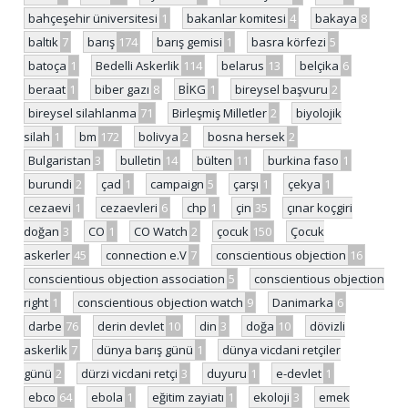
bahçeşehir üniversitesi
1
bakanlar komitesi
4
bakaya
8
baltık
7
barış
174
barış gemisi
1
basra körfezi
5
batoça
1
Bedelli Askerlik
114
belarus
13
belçika
6
beraat
1
biber gazı
8
BİKG
1
bireysel başvuru
2
bireysel silahlanma
71
Birleşmiş Milletler
2
biyolojik
silah
1
bm
172
bolivya
2
bosna hersek
2
Bulgaristan
3
bulletin
14
bülten
11
burkina faso
1
burundi
2
çad
1
campaign
5
çarşı
1
çekya
1
cezaevi
1
cezaevleri
6
chp
1
çin
35
çınar koçgiri
doğan
3
CO
1
CO Watch
2
çocuk
150
Çocuk
askerler
45
connection e.V
7
conscientious objection
16
conscientious objection association
5
conscientious objection
right
1
conscientious objection watch
9
Danimarka
6
darbe
76
derin devlet
10
din
3
doğa
10
dövizli
askerlik
7
dünya barış günü
1
dünya vicdani retçiler
günü
2
dürzi vicdani retçi
3
duyuru
1
e-devlet
1
ebco
64
ebola
1
eğitim zayiatı
1
ekoloji
3
emek