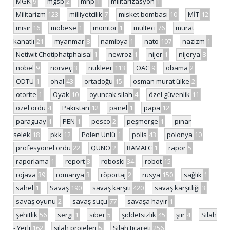
MGK
9
mgsb
2
mhp
1
militarizasyon
1
Militarizm
123
milliyetçilik
7
misket bombası
10
MİT
12
mısır
16
mobese
1
monitor
1
mülteci
76
murat
kanatlı
21
myanmar
8
namibya
1
nato
107
nazizm
1
Netiwit Chotiphatphaisal
1
newroz
1
nijer
1
nijerya
8
nobel
9
norveç
3
nükleer
113
OAC
9
obama
2
ODTÜ
1
ohal
43
ortadoğu
15
osman murat ülke
2
otorite
1
Oyak
10
oyuncak silah
4
özel güvenlik
11
özel ordu
4
Pakistan
12
panel
1
papa
12
paraguay
1
PEN
1
pesco
2
peşmerge
1
pınar
selek
18
pkk
12
Polen Ünlü
1
polis
43
polonya
10
profesyonel ordu
22
QUNO
2
RAMALC
1
rapor
5
raporlama
1
report
3
roboski
34
robot
15
rojava
39
romanya
3
röportaj
2
rusya
150
sağlık
1
sahel
1
Savaş
190
savaş karşıtı
420
savaş karşıtlığı
3
savaş oyunu
2
savaş suçu
77
savaşa hayır
1
şehitlik
56
sergi
1
siber
5
şiddetsizlik
45
şiir
4
Silah
- Yerli
162
silah projeleri
5
Silah ticareti
256