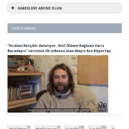
HABERLERE ABONE OLUN
VIDEOLARIMIZ
“Vicdani Retçiler Anlatıyor: Sivil Ölüme Rağmen Varız
Buradayız” serisinin ilk videosu İnan Mayıs Aru Röportajı