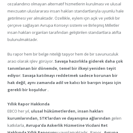
cezalandırıcı olmayan alternatif hizmetlerin kurulması ve ulusal
mevzuatın uluslararası insan hakları standartlarıyla uyumlu hale
getirilmesi yer almaktadır. Özellikle, eylem için açık ve yetkili bir
çerçeve sağlayan Avrupa Konseyi sistemi ve Birleşmiş Milletler
insan hakları organları tarafından geliştirilen standartlara atıfta
bulunulmaktadır.
Bu rapor hem bir belge niteliği taşıyor hem de bir savunuculuk
aracı olarak işlev görüyor.
Savaşa hazırlıkla giderek daha çok
tanımlanan bir dönemde, temel bir ilkeyi yeniden teyit
ediyor: Savaşa katılmayı reddetmek sadece korunan bir
hak değil, aynı zamanda adil ve kalıcı bir barışın inşası için
gerekli bir koşuldur .
Yıllık Rapor Hakkında
EBCO her yıl,
ulusal hükümetlerden, insan hakları
kurumlarından, STK’lardan ve dayanışma ağlarından
gelen
katkılarla,
Avrupa’da Askerlik Hizmetine Vicdani Ret
Hakkında Yıllık Raporunu
yayınlamaktadır . Rapor ,
Avrupa