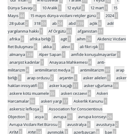
'dur' ihtarı
3
#refusewar
1
1 aralık
11
1 eylül
12
1.
Dünya Savaşı
5
10 Aralık
1
12 eylül
3
12 mart
1
15
Mayıs
44
15 mayıs dünya vicdani retçiler günü
6
2024
1
28 şubat
2
318
59
ab
24
abd
319
açlık
6
adil
yargılanma hakkı
1
Af Örgütü
61
afganistan
31
afrika
9
afrika birliği
1
agit
1
aihm
26
Akdeniz Vicdani
Ret Buluşması
6
akka
1
alevi
1
ali fikri ışık
13
almanya
128
Alper Sapan
1
amfide konuşulmayanlar
1
anarşist kadınlar
1
Anayasa Mahkemesi
4
anti-
militarizm
4
antimilitarist medya
8
antimilitarizm
97
arap
birliği
1
arap ordusu
2
arjantin
1
asker aileleri
1
asker
hakları inisiyatifi
15
asker kaçağı
31
asker uğurlama
18
askere kötü muamele
55
askeri cezaevi
4
Askeri
Harcamalar
92
askeri yargı
17
Askerlik Kanunu
1
askersiz lefkoşa
5
Association for Conscientious
Objection
1
asya
1
avrupa
41
avrupa konseyi
26
Avrupa Vicdani Ret Bürosu
2
avustralya
5
avusturya
2
AYİM
1
AYM
14
ayrımcılık
1
azerbaycan
8
bae
2