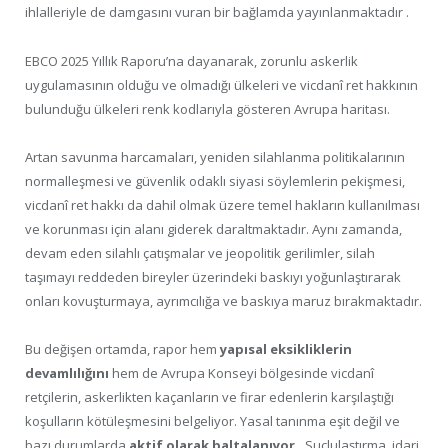
ihlalleriyle de damgasını vuran bir bağlamda yayınlanmaktadır .
EBCO 2025 Yıllık Raporu’na dayanarak, zorunlu askerlik
uygulamasının olduğu ve olmadığı ülkeleri ve vicdanî ret hakkının
bulunduğu ülkeleri renk kodlarıyla gösteren Avrupa haritası.
Artan savunma harcamaları, yeniden silahlanma politikalarının
normalleşmesi ve güvenlik odaklı siyasi söylemlerin pekişmesi,
vicdanî ret hakkı da dahil olmak üzere temel hakların kullanılması
ve korunması için alanı giderek daraltmaktadır. Aynı zamanda,
devam eden silahlı çatışmalar ve jeopolitik gerilimler, silah
taşımayı reddeden bireyler üzerindeki baskıyı yoğunlaştırarak
onları kovuşturmaya, ayrımcılığa ve baskıya maruz bırakmaktadır.
Bu değişen ortamda, rapor hem
yapısal eksikliklerin
devamlılığını
hem de Avrupa Konseyi bölgesinde vicdanî
retçilerin, askerlikten kaçanların ve firar edenlerin karşılaştığı
koşulların kötüleşmesini belgeliyor. Yasal tanınma eşit değil ve
bazı durumlarda
aktif olarak baltalanıyor .
Suçlulaştırma, idari