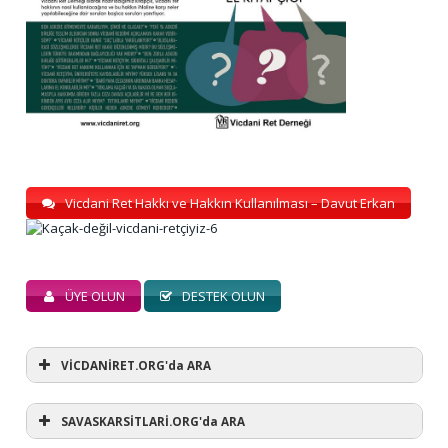
Vicdani Ret Hakkı ve Hakkın Kullanılması – Davut Erkan
ÜYE OLUN
DESTEK OLUN
VİCDANİRET.ORG'da ARA
SAVASKARSİTLARİ.ORG'da ARA