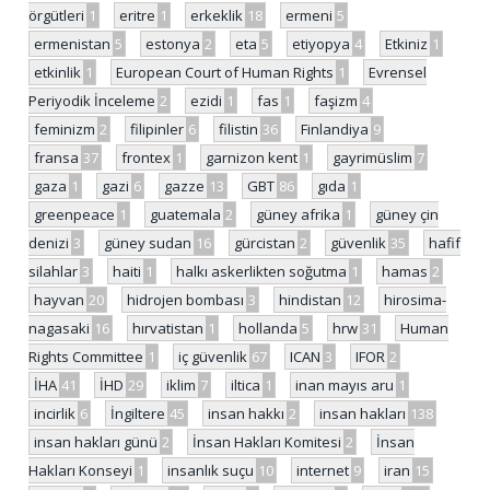
örgütleri
1
eritre
1
erkeklik
18
ermeni
5
ermenistan
5
estonya
2
eta
5
etiyopya
4
Etkiniz
1
etkinlik
1
European Court of Human Rights
1
Evrensel
Periyodik İnceleme
2
ezidi
1
fas
1
faşizm
4
feminizm
2
filipinler
6
filistin
36
Finlandiya
9
fransa
37
frontex
1
garnizon kent
1
gayrimüslim
7
gaza
1
gazi
6
gazze
13
GBT
86
gıda
1
greenpeace
1
guatemala
2
güney afrika
1
güney çin
denizi
3
güney sudan
16
gürcistan
2
güvenlik
35
hafif
silahlar
3
haiti
1
halkı askerlikten soğutma
1
hamas
2
hayvan
20
hidrojen bombası
3
hindistan
12
hirosima-
nagasaki
16
hırvatistan
1
hollanda
5
hrw
31
Human
Rights Committee
1
iç güvenlik
67
ICAN
3
IFOR
2
İHA
41
İHD
29
iklim
7
iltica
1
inan mayıs aru
1
incirlik
6
İngiltere
45
insan hakkı
2
insan hakları
138
insan hakları günü
2
İnsan Hakları Komitesi
2
İnsan
Hakları Konseyi
1
insanlık suçu
10
internet
9
iran
15