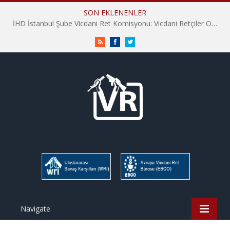
SON EKLENENLER
İHD İstanbul Şube Vicdani Ret Komisyonu: Vicdani Retçiler Olarak Destek İçin Buradayız!
RSS
Facebook
Twitter
Navigate