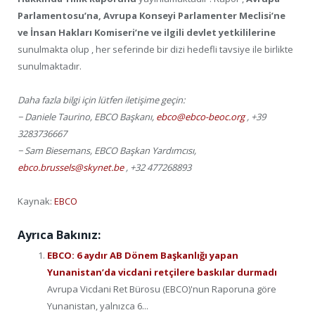
Parlamentosu’na, Avrupa Konseyi Parlamenter Meclisi’ne
ve İnsan Hakları Komiseri’ne ve ilgili devlet yetkililerine
sunulmakta olup , her seferinde bir dizi hedefli tavsiye ile birlikte
sunulmaktadır.
Daha fazla bilgi için lütfen iletişime geçin:
− Daniele Taurino, EBCO Başkanı,
ebco@ebco-beoc.org
, +39
3283736667
− Sam Biesemans, EBCO Başkan Yardımcısı,
ebco.brussels@skynet.be
, +32 477268893
Kaynak:
EBCO
Ayrıca Bakınız:
EBCO: 6 aydır AB Dönem Başkanlığı yapan
Yunanistan’da vicdani retçilere baskılar durmadı
Avrupa Vicdani Ret Bürosu (EBCO)'nun Raporuna göre
Yunanistan, yalnızca 6...