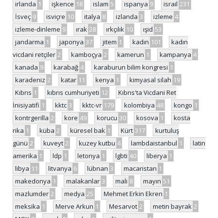
irlanda
1
işkence
18
islam
5
ispanya
9
israil
231
İsveç
9
isviçre
10
italya
8
izlanda
3
izleme
4
izleme-dinleme
9
ırak
28
ırkçılık
10
ışid
53
jandarma
1
japonya
37
jitem
1
kadın
101
kadın
vicdani retçiler
2
kamboçya
2
kamerun
1
kampanya
4
kanada
9
karabağ
4
karaburun bilim kongresi
1
karadeniz
2
katar
11
kenya
1
kimyasal silah
19
Kıbrıs
1
kıbrıs cumhuriyeti
12
Kıbrıs'ta Vicdani Ret
İnisiyatifi
1
kktc
3
kktc-vr
179
kolombiya
48
kongo
1
kontrgerilla
2
kore
49
korucu
30
kosova
1
kosta
rika
1
küba
2
küresel bak
1
Kürt
317
kurtuluş
günü
2
kuveyt
2
kuzey kutbu
4
lambdaistanbul
1
latin
amerika
1
ldp
1
letonya
1
lgbti
40
liberya
1
libya
11
litvanya
6
lübnan
3
macaristan
1
makedonya
1
malakanlar
3
mali
8
mayın
51
mazlumder
2
medya
25
Mehmet Erkin Ekren
1
meksika
1
Merve Arkun
1
Mesarvot
2
metin bayrak
2