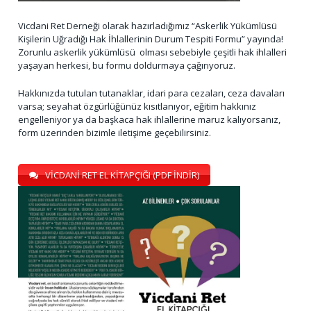
Vicdani Ret Derneği olarak hazırladığımız “Askerlik Yükümlüsü
Kişilerin Uğradığı Hak İhlallerinin Durum Tespiti Formu” yayında!
Zorunlu askerlik yükümlüsü olması sebebiyle çeşitli hak ihlalleri
yaşayan herkesi, bu formu doldurmaya çağırıyoruz.
Hakkınızda tutulan tutanaklar, idari para cezaları, ceza davaları
varsa; seyahat özgürlüğünüz kısıtlanıyor, eğitim hakkınız
engelleniyor ya da başkaca hak ihlallerine maruz kalıyorsanız,
form üzerinden bizimle iletişime geçebilirsiniz.
VİCDANİ RET EL KİTAPÇIĞI (PDF İNDİR)