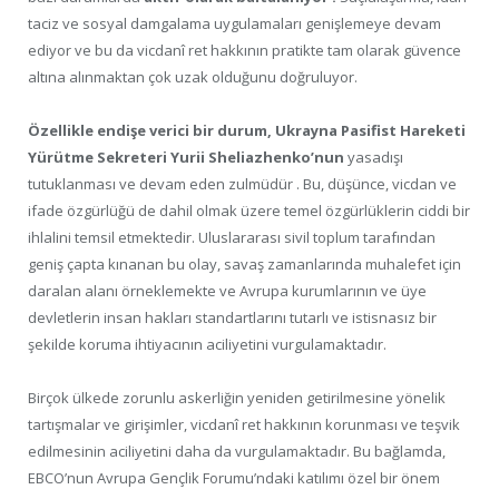
taciz ve sosyal damgalama uygulamaları genişlemeye devam
ediyor ve bu da vicdanî ret hakkının pratikte tam olarak güvence
altına alınmaktan çok uzak olduğunu doğruluyor.
Özellikle endişe verici bir durum, Ukrayna Pasifist Hareketi
Yürütme Sekreteri Yurii Sheliazhenko’nun
yasadışı
tutuklanması ve devam eden zulmüdür . Bu, düşünce, vicdan ve
ifade özgürlüğü de dahil olmak üzere temel özgürlüklerin ciddi bir
ihlalini temsil etmektedir. Uluslararası sivil toplum tarafından
geniş çapta kınanan bu olay, savaş zamanlarında muhalefet için
daralan alanı örneklemekte ve Avrupa kurumlarının ve üye
devletlerin insan hakları standartlarını tutarlı ve istisnasız bir
şekilde koruma ihtiyacının aciliyetini vurgulamaktadır.
Birçok ülkede zorunlu askerliğin yeniden getirilmesine yönelik
tartışmalar ve girişimler, vicdanî ret hakkının korunması ve teşvik
edilmesinin aciliyetini daha da vurgulamaktadır. Bu bağlamda,
EBCO’nun Avrupa Gençlik Forumu’ndaki katılımı özel bir önem