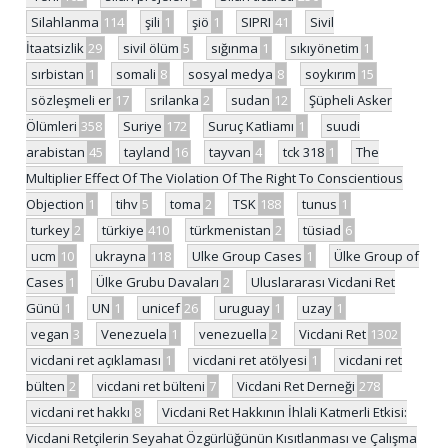
Silahlanma
114
şili
1
şiö
1
SIPRI
41
Sivil
İtaatsizlik
29
sivil ölüm
5
sığınma
1
sıkıyönetim
1
sırbistan
1
somali
8
sosyal medya
8
soykırım
15
sözleşmeli er
17
srilanka
2
sudan
12
Şüpheli Asker
Ölümleri
358
Suriye
172
Suruç Katliamı
1
suudi
arabistan
45
tayland
16
tayvan
4
tck 318
1
The
Multiplier Effect Of The Violation Of The Right To Conscientious
Objection
1
tihv
5
toma
2
TSK
188
tunus
1
turkey
2
türkiye
410
türkmenistan
2
tüsiad
6
ucm
10
ukrayna
118
Ulke Group Cases
1
Ülke Group of
Cases
1
Ülke Grubu Davaları
2
Uluslararası Vicdani Ret
Günü
1
UN
1
unicef
26
uruguay
1
uzay
1
vegan
3
Venezuela
1
venezuella
2
Vicdani Ret
1302
vicdani ret açıklaması
1
vicdani ret atölyesi
1
vicdani ret
bülten
2
vicdani ret bülteni
7
Vicdani Ret Derneği
278
vicdani ret hakkı
8
Vicdani Ret Hakkının İhlali Katmerli Etkisi:
Vicdani Retçilerin Seyahat Özgürlüğünün Kısıtlanması ve Çalışma