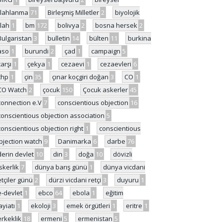
ilahlanma
71
Birleşmiş Milletler
2
biyolojik
ilah
1
bm
172
bolivya
2
bosna hersek
2
Bulgaristan
3
bulletin
14
bülten
11
burkina
aso
1
burundi
2
çad
1
campaign
5
çarşı
1
çekya
1
cezaevi
1
cezaevleri
6
chp
1
çin
35
çınar koçgiri doğan
3
CO
1
CO Watch
2
çocuk
150
Çocuk askerler
45
connection e.V
7
conscientious objection
16
conscientious objection association
5
conscientious objection right
1
conscientious
bjection watch
9
Danimarka
6
darbe
76
derin devlet
10
din
3
doğa
10
dövizli
skerlik
7
dünya barış günü
1
dünya vicdani
etçiler günü
2
dürzi vicdani retçi
3
duyuru
1
e-devlet
1
ebco
64
ebola
1
eğitim
ayiatı
1
ekoloji
3
emek örgütleri
1
eritre
1
erkeklik
18
ermeni
5
ermenistan
5