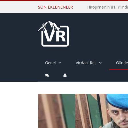
SON EKLENENLER
Genel
Vicdani Ret
Günd