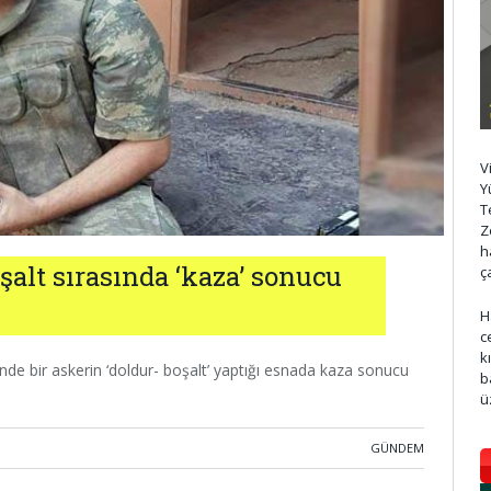
V
Y
T
Z
h
alt sırasında ‘kaza’ sonucu
ç
H
c
k
nde bir askerin ‘doldur- boşalt’ yaptığı esnada kaza sonucu
b
ü
GÜNDEM