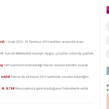
irdi
1 Ocak 2012- 15 Temmuz 2013 tarihleri arasında arası
HP Tunceli Milletvekili Hüseyin Aygün, çocukları askerde şüpheli
soy
Siirt Garnizon Komutanlığı'nda bir askerin kendini asarak
 edildi
Edirne'de 24 Kasım 2013 tarihinde zorunlu askerliğini
V
 -B. İLTER
Mevzuatınıza göre koyduğunuz hükümlerle vefat
V