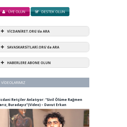
ÜYE OLUN
DESTEK OLUN
VİCDANİRET.ORG'da ARA
SAVASKARSİTLARİ.ORG'da ARA
HABERLERE ABONE OLUN
VIDEOLARIMIZ
icdani Retçiler Anlatıyor: “Sivil Ölüme Rağmen
arız, Buradayız”(Video) – Davut Erkan