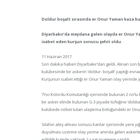
Doldur boşalt sırasında er Onur Yaman kaza k
Diyarbakır’da meydana gelen olayda er Onur Y
isabet eden kurşun sonucu şehit oldu.
11 Haziran 2017
Son dakika haberi Diyarbakır’dan geldi. Alınan son b
kulübesinde bir askerin ‘doldur- boşalt’ yaptığı esn
Kurşunun isabet ettiği er Onur Yaman olay yerinde ya
7’nci Kolordu Komutanlığı içerisinde bulunan 2 no’l
bir asker elinde bulunan G-3 piyade tüfeğine ‘doldu
kulübede nöbet tutan ulaştırma bölüğündeki er Onur
Silahın ateş alması sonucu kanlar içerisinde yere yığ
duyulması üzerine olay yerine anında gelen askerler 
edildiği kulede yaklaşık 2 saat inceleme yapıldı.