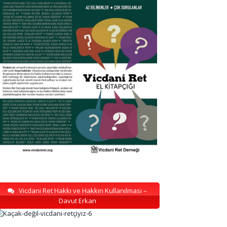
Vicdani Ret Hakkı ve Hakkın Kullanılması –
Davut Erkan