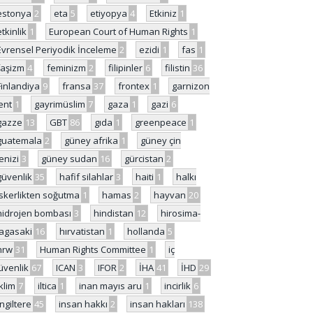
estonya
2
eta
5
etiyopya
4
Etkiniz
1
etkinlik
1
European Court of Human Rights
1
Evrensel Periyodik İnceleme
2
ezidi
1
fas
1
faşizm
4
feminizm
2
filipinler
6
filistin
36
Finlandiya
9
fransa
37
frontex
1
garnizon
ent
1
gayrimüslim
7
gaza
1
gazi
6
gazze
13
GBT
86
gıda
1
greenpeace
1
guatemala
2
güney afrika
1
güney çin
enizi
3
güney sudan
16
gürcistan
2
güvenlik
35
hafif silahlar
3
haiti
1
halkı
skerlikten soğutma
1
hamas
2
hayvan
20
hidrojen bombası
3
hindistan
12
hirosima-
agasaki
16
hırvatistan
1
hollanda
5
hrw
31
Human Rights Committee
1
iç
üvenlik
67
ICAN
3
IFOR
2
İHA
41
İHD
29
iklim
7
iltica
1
inan mayıs aru
1
incirlik
6
İngiltere
45
insan hakkı
2
insan hakları
138