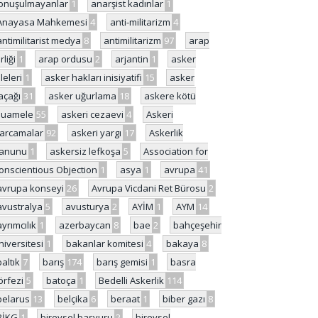
onuşulmayanlar
1
anarşist kadınlar
1
Anayasa Mahkemesi
4
anti-militarizm
4
antimilitarist medya
8
antimilitarizm
97
arap
rliği
1
arap ordusu
2
arjantin
1
asker
ileleri
1
asker hakları inisiyatifi
15
asker
açağı
31
asker uğurlama
18
askere kötü
uamele
55
askeri cezaevi
4
Askeri
arcamalar
92
askeri yargı
17
Askerlik
anunu
1
askersiz lefkoşa
5
Association for
onscientious Objection
1
asya
1
avrupa
41
avrupa konseyi
26
Avrupa Vicdani Ret Bürosu
2
avustralya
5
avusturya
2
AYİM
1
AYM
14
ayrımcılık
1
azerbaycan
8
bae
2
bahçeşehir
niversitesi
1
bakanlar komitesi
4
bakaya
8
baltık
7
barış
174
barış gemisi
1
basra
örfezi
5
batoça
1
Bedelli Askerlik
114
belarus
13
belçika
6
beraat
1
biber gazı
8
BİKG
1
bireysel başvuru
2
bireysel