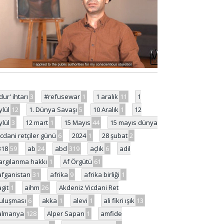
'dur' ihtarı
3
#refusewar
1
1 aralık
11
1
ylül
12
1. Dünya Savaşı
5
10 Aralık
1
12
ylül
3
12 mart
1
15 Mayıs
44
15 mayıs dünya
icdani retçiler günü
6
2024
1
28 şubat
2
318
59
ab
24
abd
319
açlık
6
adil
argılanma hakkı
1
Af Örgütü
61
afganistan
31
afrika
9
afrika birliği
1
agit
1
aihm
26
Akdeniz Vicdani Ret
uluşması
6
akka
1
alevi
1
ali fikri ışık
13
almanya
128
Alper Sapan
1
amfide