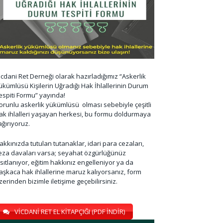
icdani Ret Derneği olarak hazırladığımız “Askerlik
ükümlüsü Kişilerin Uğradığı Hak İhlallerinin Durum
espiti Formu” yayında!
orunlu askerlik yükümlüsü olması sebebiyle çeşitli
ak ihlalleri yaşayan herkesi, bu formu doldurmaya
ağırıyoruz.
akkınızda tutulan tutanaklar, idari para cezaları,
eza davaları varsa; seyahat özgürlüğünüz
ısıtlanıyor, eğitim hakkınız engelleniyor ya da
aşkaca hak ihlallerine maruz kalıyorsanız, form
zerinden bizimle iletişime geçebilirsiniz.
VİCDANİ RET EL KİTAPÇIĞI (PDF İNDİR)