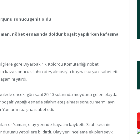
urşunu sonucu şehit oldu
aman, nöbet esnasında doldur boşalt yapılırken kafasına
ilgilere göre Diyarbakır 7. Kolordu Komutanlığı nöbet
ada kaza sonucu silahın ateş almasıyla başına kurşun isabet etti.
şamını yitirdi.
u kulede önceki gün saat 20.40 sularında meydana gelen olayda
r boşalt’ yaptığı esnada silahın ateş alması sonucu mermi aynı
 Yaman’ın başına isabet etti.
ılan er Yaman, olay yerinde hayatını kaybetti. Silah sesinin
durumu yetkililere bildirdi. Olay yeri inceleme ekipleri sevk