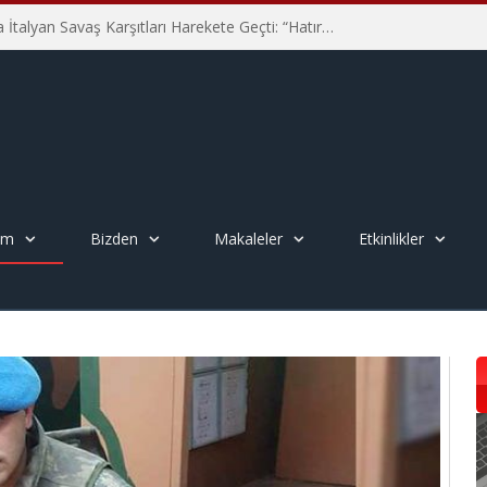
Hiroşima’nın 81. Yılında İtalyan Savaş Karşıtları Harekete Geçti: “Hatırlamak yeterli değil”
em
Bizden
Makaleler
Etkinlikler