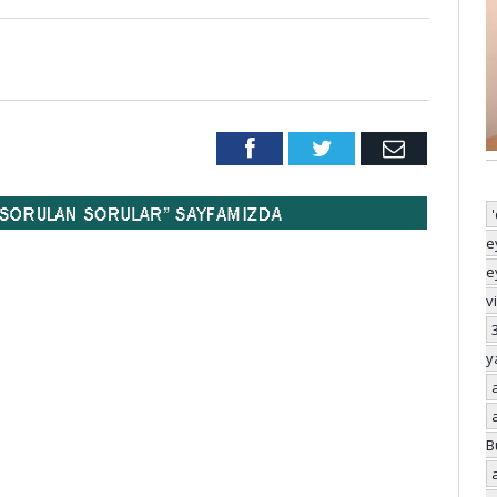
Facebook
Twitter
Email
e
e
v
y
B