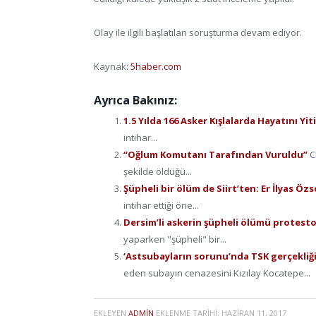
Olay ile ilgili başlatılan soruşturma devam ediyor.
Kaynak:
5haber.com
Ayrıca Bakınız:
1.5 Yılda 166 Asker Kışlalarda Hayatını Yit
intihar...
“Oğlum Komutanı Tarafından Vuruldu”
C
şekilde öldüğü...
Şüpheli bir ölüm de Siirt’ten: Er İlyas Öz
intihar ettiği öne...
Dersim’li askerin şüpheli ölümü protesto
yaparken "şüpheli" bir...
‘Astsubayların sorunu’nda TSK gerçekliği
eden subayın cenazesini Kızılay Kocatepe...
EKLEYEN
ADMIN
EKLENME TARIHI:
HAZIRAN 11, 2017