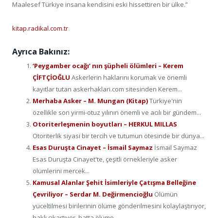
Maalesef Türkiye insana kendisini eski hissettiren bir ülke.”
kitap.radikal.com.tr
Ayrıca Bakınız:
‘Peygamber ocağı’ nın şüpheli ölümleri – Kerem
ÇİFTÇİOĞLU
Askerlerin haklarını korumak ve önemli
kayıtlar tutan askerhaklari.com sitesinden Kerem...
Merhaba Asker – M. Mungan (Kitap)
Türkiye'nin
özellikle son yirmi-otuz yılının önemli ve acılı bir gündem...
Otoriterleşmenin boyutları – HERKUL MILLAS
Otoriterlik siyasi bir tercih ve tutumun ötesinde bir dünya...
Esas Duruşta Cinayet – İsmail Saymaz
İsmail Saymaz
Esas Duruşta Cinayet'te, çeşitli örnekleriyle asker
ölümlerini mercek...
Kamusal Alanlar Şehit İsimleriyle Çatışma Belleğine
Çevriliyor – Serdar M. Değirmencioğlu
Ölümün
yüceltilmesi birilerinin ölüme gönderilmesini kolaylaştırıyor,
haklı çıkartıyor, hatta ölüme...