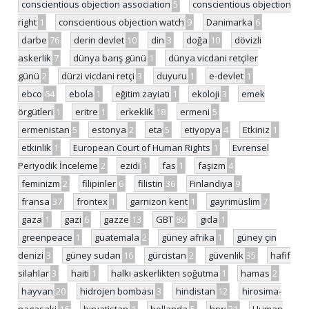
conscientious objection association
5
conscientious objection
right
1
conscientious objection watch
9
Danimarka
6
darbe
76
derin devlet
10
din
3
doğa
10
dövizli
askerlik
7
dünya barış günü
1
dünya vicdani retçiler
günü
2
dürzi vicdani retçi
3
duyuru
1
e-devlet
1
ebco
64
ebola
1
eğitim zayiatı
1
ekoloji
3
emek
örgütleri
1
eritre
1
erkeklik
18
ermeni
5
ermenistan
5
estonya
2
eta
5
etiyopya
4
Etkiniz
1
etkinlik
1
European Court of Human Rights
1
Evrensel
Periyodik İnceleme
2
ezidi
1
fas
1
faşizm
4
feminizm
2
filipinler
6
filistin
36
Finlandiya
9
fransa
37
frontex
1
garnizon kent
1
gayrimüslim
7
gaza
1
gazi
6
gazze
13
GBT
86
gıda
1
greenpeace
1
guatemala
2
güney afrika
1
güney çin
denizi
3
güney sudan
16
gürcistan
2
güvenlik
35
hafif
silahlar
3
haiti
1
halkı askerlikten soğutma
1
hamas
2
hayvan
20
hidrojen bombası
3
hindistan
12
hirosima-
nagasaki
16
hırvatistan
1
hollanda
5
hrw
31
Human