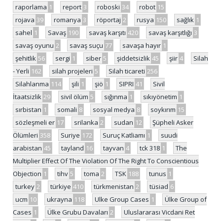
raporlama
1
report
3
roboski
34
robot
15
rojava
39
romanya
3
röportaj
2
rusya
150
sağlık
1
sahel
1
Savaş
190
savaş karşıtı
420
savaş karşıtlığı
3
savaş oyunu
2
savaş suçu
77
savaşa hayır
1
şehitlik
56
sergi
1
siber
5
şiddetsizlik
45
şiir
4
Silah
- Yerli
162
silah projeleri
5
Silah ticareti
256
Silahlanma
114
şili
1
şiö
1
SIPRI
41
Sivil
İtaatsizlik
29
sivil ölüm
5
sığınma
1
sıkıyönetim
1
sırbistan
1
somali
8
sosyal medya
8
soykırım
15
sözleşmeli er
17
srilanka
2
sudan
12
Şüpheli Asker
Ölümleri
358
Suriye
172
Suruç Katliamı
1
suudi
arabistan
45
tayland
16
tayvan
4
tck 318
1
The
Multiplier Effect Of The Violation Of The Right To Conscientious
Objection
1
tihv
5
toma
2
TSK
188
tunus
1
turkey
2
türkiye
410
türkmenistan
2
tüsiad
6
ucm
10
ukrayna
118
Ulke Group Cases
1
Ülke Group of
Cases
1
Ülke Grubu Davaları
2
Uluslararası Vicdani Ret