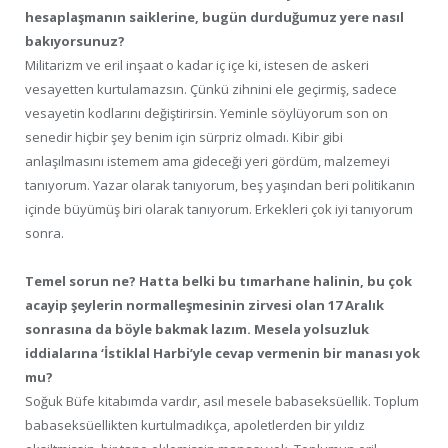
hesaplaşmanın saiklerine, bugün durduğumuz yere nasıl
bakıyorsunuz?
Militarizm ve eril inşaat o kadar iç içe ki, istesen de askeri
vesayetten kurtulamazsın. Çünkü zihnini ele geçirmiş, sadece
vesayetin kodlarını değiştirirsin. Yeminle söylüyorum son on
senedir hiçbir şey benim için sürpriz olmadı. Kibir gibi
anlaşılmasını istemem ama gideceği yeri gördüm, malzemeyi
tanıyorum. Yazar olarak tanıyorum, beş yaşından beri politikanın
içinde büyümüş biri olarak tanıyorum. Erkekleri çok iyi tanıyorum
sonra.
Temel sorun ne? Hatta belki bu tımarhane halinin, bu çok
acayip şeylerin normalleşmesinin zirvesi olan 17 Aralık
sonrasına da böyle bakmak lazım. Mesela yolsuzluk
iddialarına ‘İstiklal Harbi’yle cevap vermenin bir manası yok
mu?
Soğuk Büfe kitabımda vardır, asıl mesele babaseksüellik. Toplum
babaseksüellikten kurtulmadıkça, apoletlerden bir yıldız