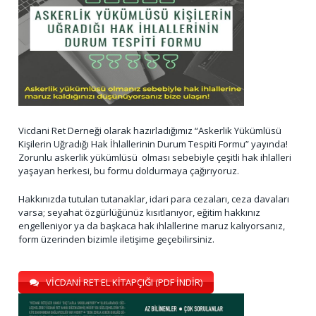
Vicdani Ret Derneği olarak hazırladığımız “Askerlik Yükümlüsü
Kişilerin Uğradığı Hak İhlallerinin Durum Tespiti Formu” yayında!
Zorunlu askerlik yükümlüsü olması sebebiyle çeşitli hak ihlalleri
yaşayan herkesi, bu formu doldurmaya çağırıyoruz.
Hakkınızda tutulan tutanaklar, idari para cezaları, ceza davaları
varsa; seyahat özgürlüğünüz kısıtlanıyor, eğitim hakkınız
engelleniyor ya da başkaca hak ihlallerine maruz kalıyorsanız,
form üzerinden bizimle iletişime geçebilirsiniz.
VİCDANİ RET EL KİTAPÇIĞI (PDF İNDİR)