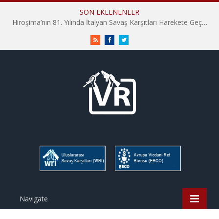
SON EKLENENLER
Hiroşima’nın 81. Yılında İtalyan Savaş Karşıtları Harekete Geçti: “Hatırlamak yeterli değil”
RSS
Facebook
Twitter
Navigate