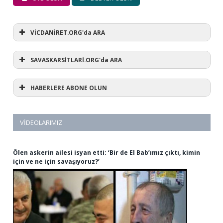
VİCDANİRET.ORG'da ARA
SAVASKARSİTLARİ.ORG'da ARA
HABERLERE ABONE OLUN
VIDEOLARIMIZ
Ölen askerin ailesi isyan etti: ‘Bir de El Bab’ımız çıktı, kimin
için ve ne için savaşıyoruz?’