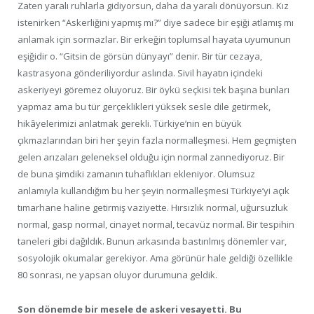
Zaten yaralı ruhlarla gidiyorsun, daha da yaralı dönüyorsun. Kız
istenirken “Askerliğini yapmış mı?” diye sadece bir eşiği atlamış mı
anlamak için sormazlar. Bir erkeğin toplumsal hayata uyumunun
eşiğidir o. “Gitsin de görsün dünyayı” denir. Bir tür cezaya,
kastrasyona gönderiliyordur aslında. Sivil hayatın içindeki
askeriyeyi göremez oluyoruz. Bir öykü seçkisi tek başına bunları
yapmaz ama bu tür gerçeklikleri yüksek sesle dile getirmek,
hikâyelerimizi anlatmak gerekli. Türkiye’nin en büyük
çıkmazlarından biri her şeyin fazla normalleşmesi. Hem geçmişten
gelen arızaları geleneksel olduğu için normal zannediyoruz. Bir
de buna şimdiki zamanın tuhaflıkları ekleniyor. Olumsuz
anlamıyla kullandığım bu her şeyin normalleşmesi Türkiye’yi açık
tımarhane haline getirmiş vaziyette. Hırsızlık normal, uğursuzluk
normal, gasp normal, cinayet normal, tecavüz normal. Bir tespihin
taneleri gibi dağıldık. Bunun arkasında bastırılmış dönemler var,
sosyolojik okumalar gerekiyor. Ama görünür hale geldiği özellikle
80 sonrası, ne yapsan oluyor durumuna geldik.
Son dönemde bir mesele de askeri vesayetti. Bu