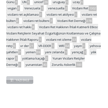
Günü
1
UN
1
unicef
26
uruguay
1
uzay
1
vegan
3
Venezuela
1
venezuella
2
Vicdani Ret
1302
vicdani ret açıklaması
1
vicdani ret atölyesi
1
vicdani ret
bülten
2
vicdani ret bülteni
7
Vicdani Ret Derneği
278
vicdani ret hakkı
8
Vicdani Ret Hakkının İhlali Katmerli Etkisi:
Vicdani Retçilerin Seyahat Özgürlüğünün Kısıtlanması ve Çalışma
Hakkının İhlali Raporu
1
vicdani ret izleme
53
vicdani
retçi
5
vr der
21
VR-DDER
1
WRİ
64
yayın
1
yehova
şahitleri
7
yemen
59
yeni zelanda
1
yeniçağ
1
yılık
rapor
1
yoklama kaçağı
2
Yunan Vicdani Retçiler
Derneği
1
yunanistan
40
Zorunlu Askerlik
183
YAZI EKLE