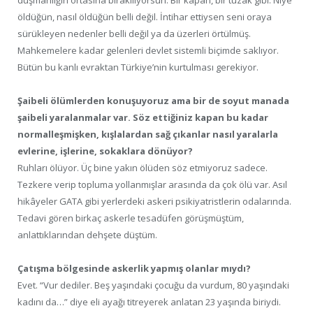
düşmanlığın ortasına bırakılıyorsun. Bir kapan, bir tuzak gibi. Niye
öldüğün, nasıl öldüğün belli değil. İntihar ettiysen seni oraya
sürükleyen nedenler belli değil ya da üzerleri örtülmüş.
Mahkemelere kadar gelenleri devlet sistemli biçimde saklıyor.
Bütün bu kanlı evraktan Türkiye’nin kurtulması gerekiyor.
Şaibeli ölümlerden konuşuyoruz ama bir de soyut manada
şaibeli yaralanmalar var. Söz ettiğiniz kapan bu kadar
normalleşmişken, kışlalardan sağ çıkanlar nasıl yaralarla
evlerine, işlerine, sokaklara dönüyor?
Ruhları ölüyor. Üç bine yakın ölüden söz etmiyoruz sadece.
Tezkere verip topluma yollanmışlar arasında da çok ölü var. Asıl
hikâyeler GATA gibi yerlerdeki askeri psikiyatristlerin odalarında.
Tedavi gören birkaç askerle tesadüfen görüşmüştüm,
anlattıklarından dehşete düştüm.
Çatışma bölgesinde askerlik yapmış olanlar mıydı?
Evet. “Vur dediler. Beş yaşındaki çocuğu da vurdum, 80 yaşındaki
kadını da…” diye eli ayağı titreyerek anlatan 23 yaşında biriydi.