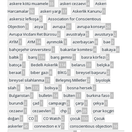
askere kötü muamele
55
askeri cezaevi
4
Askeri
Harcamalar
92
askeri yargı
17
Askerlik Kanunu
1
askersiz lefkoşa
5
Association for Conscientious
Objection
1
asya
1
avrupa
41
avrupa konseyi
26
Avrupa Vicdani Ret Bürosu
2
avustralya
5
avusturya
2
AYİM
1
AYM
14
ayrımcılık
1
azerbaycan
8
bae
2
bahçeşehir üniversitesi
1
bakanlar komitesi
4
bakaya
8
baltık
7
barış
174
barış gemisi
1
basra körfezi
5
batoça
1
Bedelli Askerlik
114
belarus
13
belçika
6
beraat
1
biber gazı
8
BİKG
1
bireysel başvuru
2
bireysel silahlanma
71
Birleşmiş Milletler
2
biyolojik
silah
1
bm
172
bolivya
2
bosna hersek
2
Bulgaristan
3
bulletin
14
bülten
11
burkina faso
1
burundi
2
çad
1
campaign
5
çarşı
1
çekya
1
cezaevi
1
cezaevleri
6
chp
1
çin
35
çınar koçgiri
doğan
3
CO
1
CO Watch
2
çocuk
150
Çocuk
askerler
45
connection e.V
7
conscientious objection
16