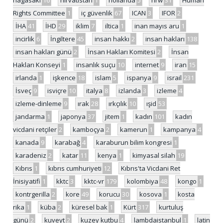
Rights Committee
1
iç güvenlik
67
ICAN
3
IFOR
2
İHA
41
İHD
29
iklim
7
iltica
1
inan mayıs aru
1
incirlik
6
İngiltere
45
insan hakkı
2
insan hakları
138
insan hakları günü
2
İnsan Hakları Komitesi
2
İnsan
Hakları Konseyi
1
insanlık suçu
10
internet
9
iran
15
irlanda
1
işkence
18
islam
5
ispanya
9
israil
231
İsveç
9
isviçre
10
italya
8
izlanda
3
izleme
4
izleme-dinleme
9
ırak
28
ırkçılık
10
ışid
53
jandarma
1
japonya
37
jitem
1
kadın
101
kadın
vicdani retçiler
2
kamboçya
2
kamerun
1
kampanya
4
kanada
9
karabağ
4
karaburun bilim kongresi
1
karadeniz
2
katar
11
kenya
1
kimyasal silah
19
Kıbrıs
1
kıbrıs cumhuriyeti
12
Kıbrıs'ta Vicdani Ret
İnisiyatifi
1
kktc
3
kktc-vr
179
kolombiya
48
kongo
1
kontrgerilla
2
kore
49
korucu
30
kosova
1
kosta
rika
1
küba
2
küresel bak
1
Kürt
317
kurtuluş
günü
2
kuveyt
2
kuzey kutbu
4
lambdaistanbul
1
latin