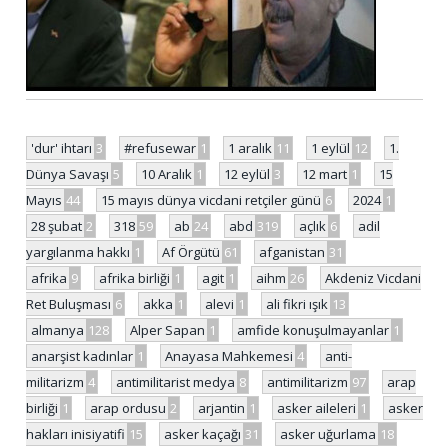
'dur' ihtarı
3
#refusewar
1
1 aralık
11
1 eylül
12
1.
Dünya Savaşı
5
10 Aralık
1
12 eylül
3
12 mart
1
15
Mayıs
44
15 mayıs dünya vicdani retçiler günü
6
2024
1
28 şubat
2
318
59
ab
24
abd
319
açlık
6
adil
yargılanma hakkı
1
Af Örgütü
61
afganistan
31
afrika
9
afrika birliği
1
agit
1
aihm
26
Akdeniz Vicdani
Ret Buluşması
6
akka
1
alevi
1
ali fikri ışık
13
almanya
128
Alper Sapan
1
amfide konuşulmayanlar
1
anarşist kadınlar
1
Anayasa Mahkemesi
4
anti-
militarizm
4
antimilitarist medya
8
antimilitarizm
97
arap
birliği
1
arap ordusu
2
arjantin
1
asker aileleri
1
asker
hakları inisiyatifi
15
asker kaçağı
31
asker uğurlama
18