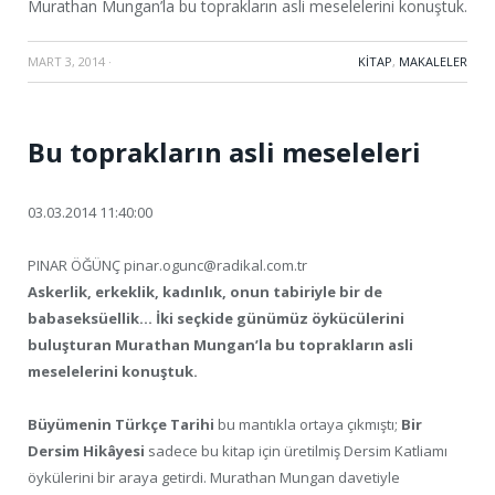
Murathan Mungan’la bu toprakların asli meselelerini konuştuk.
MART 3, 2014
·
KITAP
,
MAKALELER
Bu toprakların asli meseleleri
03.03.2014 11:40:00
PINAR ÖĞÜNÇ pinar.ogunc@radikal.com.tr
Askerlik, erkeklik, kadınlık, onun tabiriyle bir de
babaseksüellik… İki seçkide günümüz öykücülerini
buluşturan Murathan Mungan’la bu toprakların asli
meselelerini konuştuk.
Büyümenin Türkçe Tarihi
bu mantıkla ortaya çıkmıştı;
Bir
Dersim Hikâyesi
sadece bu kitap için üretilmiş Dersim Katliamı
öykülerini bir araya getirdi. Murathan Mungan davetiyle