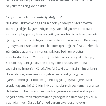
daha katı ve disiplin adı altında daha sistemli. Ama bizim sivil
hayatımızın rengi de hâkidir.
“Hiçbir tetik bir gecenin işi değildir”
“Bu kitap Türkiye’ye özgü bir meseleye bakıyor. Sivil hayatta
ötekileştirdiğin, küçümsediğin, düşman bildiğin kimlikleri aynı
kışlaya toplayıp karşı karşıya getiriyorsun. Hiçbir tetik bir gecenin
işi değildir. Hrant’ın tetiğinin arkasında da yüzyıllar var. Bu konuya
ilgi duymam insanların kinini bilemek için değil, hafıza tazelemek,
günümüze uzantılarını konuşmak için. Tedirgin olduğum
konulardan biri de Yahudi düşmanlığı. İsrail’e karşı olmak ayrı,
Yahudi düşmanlığı ayrı. Ben Türkiye’deki Museviler adına
tedirginim. Ermeni’yi, Kürt’ü, Alevi’yi ötekileştirmişsin… İnsanların
diline, dinine, inancına, cinsiyetine ve cinselliğine göre
işaretlenmediği bir toplum için elbirliğiyle çalışmak gerekli. Bir
arada yaşama kültürü için ihtiyacımız olan tek şey temel, evrensel
değerler. Bu hem solun hem sağın öğrenmesi gereken bir şey.
Asgari demokratik müşterekler diyeceğim, ne demode geliyor, bu
yaşımda niye hâlâ bu lafları ediyorum diye düşünüyorum.