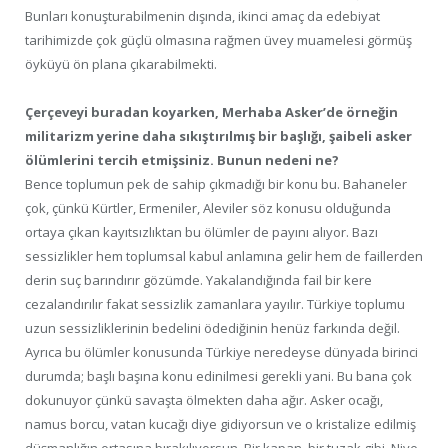
Bunları konuşturabilmenin dışında, ikinci amaç da edebiyat
tarihimizde çok güçlü olmasına rağmen üvey muamelesi görmüş
öyküyü ön plana çıkarabilmekti.
Çerçeveyi buradan koyarken, Merhaba Asker’de örneğin
militarizm yerine daha sıkıştırılmış bir başlığı, şaibeli asker
ölümlerini tercih etmişsiniz. Bunun nedeni ne?
Bence toplumun pek de sahip çıkmadığı bir konu bu. Bahaneler
çok, çünkü Kürtler, Ermeniler, Aleviler söz konusu olduğunda
ortaya çıkan kayıtsızlıktan bu ölümler de payını alıyor. Bazı
sessizlikler hem toplumsal kabul anlamına gelir hem de faillerden
derin suç barındırır gözümde. Yakalandığında fail bir kere
cezalandırılır fakat sessizlik zamanlara yayılır. Türkiye toplumu
uzun sessizliklerinin bedelini ödediğinin henüz farkında değil.
Ayrıca bu ölümler konusunda Türkiye neredeyse dünyada birinci
durumda; başlı başına konu edinilmesi gerekli yani. Bu bana çok
dokunuyor çünkü savaşta ölmekten daha ağır. Asker ocağı,
namus borcu, vatan kucağı diye gidiyorsun ve o kristalize edilmiş