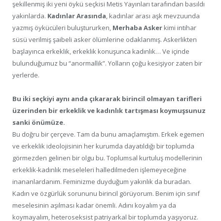
şekillenmiş iki yeni öykü seçkisi Metis Yayınları tarafından basıldı
yakınlarda.
Kadınlar Arasında
, kadınlar arası aşk mevzuunda
yazmış öykücüleri buluştururken,
Merhaba Asker
kimi intihar
süsü verilmiş şaibeli asker ölümlerine odaklanmış. Askerlikten
başlayınca erkeklik, erkeklik konuşunca kadınlık… Ve içinde
bulunduğumuz bu “anormallik”. Yolların çoğu kesişiyor zaten bir
yerlerde.
Bu iki seçkiyi aynı anda çıkararak birincil olmayan tarifleri
üzerinden bir erkeklik ve kadınlık tartışması koymuşsunuz
sanki önümüze.
Bu doğru bir çerçeve. Tam da bunu amaçlamıştım. Erkek egemen
ve erkeklik ideolojisinin her kurumda dayatıldığı bir toplumda
görmezden gelinen bir olgu bu. Toplumsal kurtuluş modellerinin
erkeklik-kadınlık meseleleri halledilmeden işlemeyeceğine
inananlardanım. Feminizme duyduğum yakınlık da buradan.
Kadın ve özgürlük sorununu birincil görüyorum. Benim için sınıf
meselesinin aşılması kadar önemli. Adını koyalım ya da
koymayalım, heteroseksist patriyarkal bir toplumda yaşıyoruz.