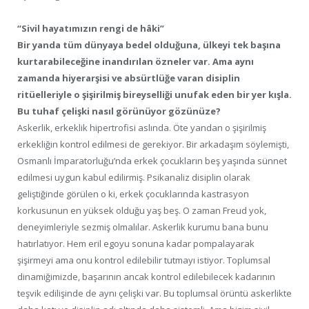
“Sivil hayatımızın rengi de hâki”
Bir yanda tüm dünyaya bedel olduğuna, ülkeyi tek başına
kurtarabileceğine inandırılan özneler var. Ama aynı
zamanda hiyerarşisi ve absürtlüğe varan disiplin
ritüelleriyle o şişirilmiş bireyselliği unufak eden bir yer kışla.
Bu tuhaf çelişki nasıl görünüyor gözünüze?
Askerlik, erkeklik hipertrofisi aslında. Öte yandan o şişirilmiş
erkekliğin kontrol edilmesi de gerekiyor. Bir arkadaşım söylemişti,
Osmanlı İmparatorluğu’nda erkek çocukların beş yaşında sünnet
edilmesi uygun kabul edilirmiş. Psikanaliz disiplin olarak
geliştiğinde görülen o ki, erkek çocuklarında kastrasyon
korkusunun en yüksek olduğu yaş beş. O zaman Freud yok,
deneyimleriyle sezmiş olmalılar. Askerlik kurumu bana bunu
hatırlatıyor. Hem eril egoyu sonuna kadar pompalayarak
şişirmeyi ama onu kontrol edilebilir tutmayı istiyor. Toplumsal
dinamiğimizde, başarının ancak kontrol edilebilecek kadarının
teşvik edilişinde de aynı çelişki var. Bu toplumsal örüntü askerlikte