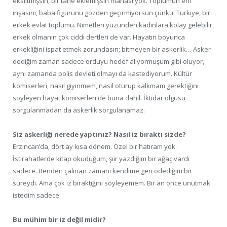
eksiltmişsin, bir tane eklemişsin manası yok. Toplumun eril
inşasını, baba figürünü gözden geçirmiyorsun çünkü. Türkiye, bir
erkek evlat toplumu. Nimetleri yüzünden kadınlara kolay gelebilir,
erkek olmanın çok ciddi dertleri de var. Hayatın boyunca
erkekliğini ispat etmek zorundasın; bitmeyen bir askerlik… Asker
dediğim zaman sadece orduyu hedef alıyormuşum gibi oluyor,
aynı zamanda polis devleti olmayı da kastediyorum. Kültür
komiserleri, nasıl giyinmem, nasıl oturup kalkmam gerektiğini
söyleyen hayat komiserleri de buna dahil. İktidar olgusu
sorgulanmadan da askerlik sorgulanamaz.
Siz askerliği nerede yaptınız? Nasıl iz bıraktı sizde?
Erzincan’da, dört ay kısa dönem. Özel bir hatıram yok.
İstirahatlerde kitap okuduğum, şiir yazdığım bir ağaç vardı
sadece. Benden çalınan zamanı kendime geri ödediğim bir
süreydi. Ama çok iz bıraktığını söyleyemem. Bir an önce unutmak
istedim sadece.
Bu mühim bir iz değil midir?