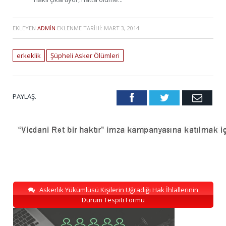
EKLEYEN
ADMIN
EKLENME TARIHI:
MART 3, 2014
erkeklik
Şüpheli Asker Ölümleri
PAYLAŞ.
Facebook
Twitter
Emai
Askerlik Yükümlüsü Kişilerin Uğradığı Hak İhlallerinin
Durum Tespiti Formu