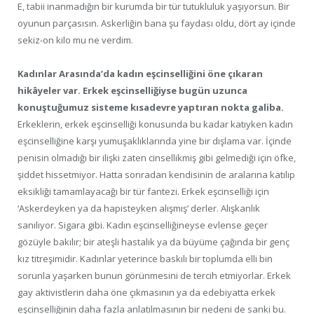
E, tabii inanmadığın bir kurumda bir tür tutukluluk yaşıyorsun. Bir
oyunun parçasısın. Askerliğin bana şu faydası oldu, dört ay içinde
sekiz-on kilo mu ne verdim.
Kadınlar Arasında’da kadın eşcinselliğini öne çıkaran
hikâyeler var. Erkek eşcinselliğiyse bugün uzunca
konuştuğumuz sisteme kısadevre yaptıran nokta galiba.
Erkeklerin, erkek eşcinselliği konusunda bu kadar katıyken kadın
eşcinselliğine karşı yumuşaklıklarında yine bir dışlama var. İçinde
penisin olmadığı bir ilişki zaten cinsellikmiş gibi gelmediği için öfke,
şiddet hissetmiyor. Hatta sonradan kendisinin de aralarına katılıp
eksikliği tamamlayacağı bir tür fantezi. Erkek eşcinselliği için
‘Askerdeyken ya da hapisteyken alışmış’ derler. Alışkanlık
sanılıyor. Sigara gibi. Kadın eşcinselliğineyse evlense geçer
gözüyle bakılır; bir ateşli hastalık ya da büyüme çağında bir genç
kız titreşimidir. Kadınlar yeterince baskılı bir toplumda elli bin
sorunla yaşarken bunun görünmesini de tercih etmiyorlar. Erkek
gay aktivistlerin daha öne çıkmasının ya da edebiyatta erkek
eşcinselliğinin daha fazla anlatılmasının bir nedeni de sanki bu.