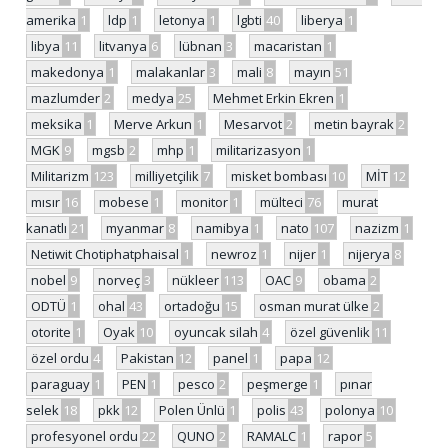
amerika
1
ldp
1
letonya
1
lgbti
40
liberya
1
libya
11
litvanya
6
lübnan
3
macaristan
1
makedonya
1
malakanlar
3
mali
8
mayın
51
mazlumder
2
medya
25
Mehmet Erkin Ekren
1
meksika
1
Merve Arkun
1
Mesarvot
2
metin bayrak
2
MGK
9
mgsb
2
mhp
1
militarizasyon
1
Militarizm
123
milliyetçilik
7
misket bombası
10
MİT
12
mısır
16
mobese
1
monitor
1
mülteci
76
murat
kanatlı
21
myanmar
8
namibya
1
nato
107
nazizm
1
Netiwit Chotiphatphaisal
1
newroz
1
nijer
1
nijerya
8
nobel
9
norveç
3
nükleer
113
OAC
9
obama
2
ODTÜ
1
ohal
43
ortadoğu
15
osman murat ülke
2
otorite
1
Oyak
10
oyuncak silah
4
özel güvenlik
11
özel ordu
4
Pakistan
12
panel
1
papa
12
paraguay
1
PEN
1
pesco
2
peşmerge
1
pınar
selek
18
pkk
12
Polen Ünlü
1
polis
43
polonya
10
profesyonel ordu
22
QUNO
2
RAMALC
1
rapor
5