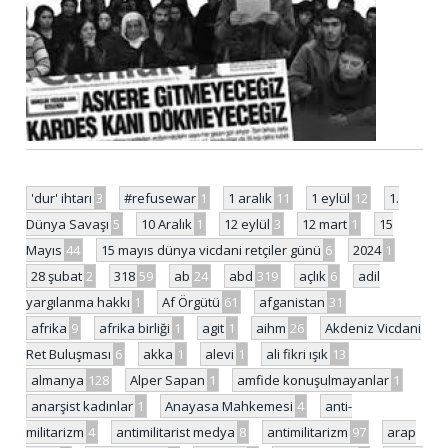
'dur' ihtarı
3
#refusewar
1
1 aralık
11
1 eylül
12
1.
Dünya Savaşı
5
10 Aralık
1
12 eylül
3
12 mart
1
15
Mayıs
44
15 mayıs dünya vicdani retçiler günü
6
2024
1
28 şubat
2
318
59
ab
24
abd
319
açlık
6
adil
yargılanma hakkı
1
Af Örgütü
61
afganistan
31
afrika
9
afrika birliği
1
agit
1
aihm
26
Akdeniz Vicdani
Ret Buluşması
6
akka
1
alevi
1
ali fikri ışık
13
almanya
128
Alper Sapan
1
amfide konuşulmayanlar
1
anarşist kadınlar
1
Anayasa Mahkemesi
4
anti-
militarizm
4
antimilitarist medya
8
antimilitarizm
97
arap