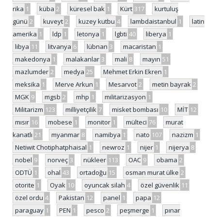
rika
1
küba
2
küresel bak
1
Kürt
317
kurtuluş
günü
2
kuveyt
2
kuzey kutbu
4
lambdaistanbul
1
latin
amerika
1
ldp
1
letonya
1
lgbti
40
liberya
1
libya
11
litvanya
6
lübnan
3
macaristan
1
makedonya
1
malakanlar
3
mali
8
mayın
51
mazlumder
2
medya
25
Mehmet Erkin Ekren
1
meksika
1
Merve Arkun
1
Mesarvot
2
metin bayrak
2
MGK
9
mgsb
2
mhp
1
militarizasyon
1
Militarizm
123
milliyetçilik
7
misket bombası
10
MİT
12
mısır
16
mobese
1
monitor
1
mülteci
76
murat
kanatlı
21
myanmar
8
namibya
1
nato
107
nazizm
1
Netiwit Chotiphatphaisal
1
newroz
1
nijer
1
nijerya
8
nobel
9
norveç
3
nükleer
113
OAC
9
obama
2
ODTÜ
1
ohal
43
ortadoğu
15
osman murat ülke
2
otorite
1
Oyak
10
oyuncak silah
4
özel güvenlik
11
özel ordu
4
Pakistan
12
panel
1
papa
12
paraguay
1
PEN
1
pesco
2
peşmerge
1
pınar