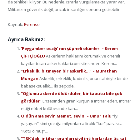
da tehlikeli kılıyor. Bu nedenle, ısrarla vurgulamakta yarar var.
Militarizm güvenlik değil, ancak insanlığın sonunu getirebilir.
Kaynak:
Evrensel
Ayrıca Bakınız:
‘Peygamber ocağı’ nın şüpheli ölümleri – Kerem
ÇİFTÇİOĞLU
Askerlerin haklarını korumak ve önemli
kayıtlar tutan askerhaklari.com sitesinden Kerem...
”Erkeklik; bitmeyen bir askerlik…” – Murathan
Mungan
Askerlik, erkeklik, kadınlık, onun tabiriyle bir de
babaseksüellik... İki seçkide...
“Oğlumu askerde öldürdüler, bir tabutu bile çok
gördüler”
Ensesinden giren kurşunla intihar eden, intihar
ettiği nöbet kulübesinde kan...
Öldün ama sevin Memet, sevin! – Umur Talu
“İyi
yaşayan” kimi çocuğa milyonlarca liralık “kur” parası…
“Kötü ölmüş”...
“TSK’daki intihar oranları sivil intiharlardan üç kat