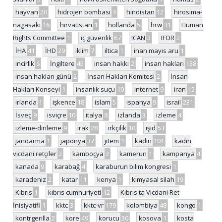
hayvan
20
hidrojen bombası
3
hindistan
12
hirosima-
nagasaki
16
hırvatistan
1
hollanda
5
hrw
31
Human
Rights Committee
1
iç güvenlik
67
ICAN
3
IFOR
2
İHA
41
İHD
29
iklim
7
iltica
1
inan mayıs aru
1
incirlik
6
İngiltere
45
insan hakkı
2
insan hakları
138
insan hakları günü
2
İnsan Hakları Komitesi
2
İnsan
Hakları Konseyi
1
insanlık suçu
10
internet
9
iran
15
irlanda
1
işkence
18
islam
5
ispanya
9
israil
231
İsveç
9
isviçre
10
italya
8
izlanda
3
izleme
4
izleme-dinleme
9
ırak
28
ırkçılık
10
ışid
53
jandarma
1
japonya
37
jitem
1
kadın
101
kadın
vicdani retçiler
2
kamboçya
2
kamerun
1
kampanya
4
kanada
9
karabağ
4
karaburun bilim kongresi
1
karadeniz
2
katar
11
kenya
1
kimyasal silah
19
Kıbrıs
1
kıbrıs cumhuriyeti
12
Kıbrıs'ta Vicdani Ret
İnisiyatifi
1
kktc
3
kktc-vr
179
kolombiya
48
kongo
1
kontrgerilla
2
kore
49
korucu
30
kosova
1
kosta