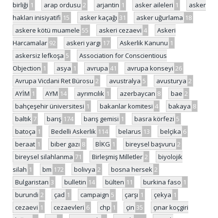
birliği
1
arap ordusu
2
arjantin
1
asker aileleri
1
asker
hakları inisiyatifi
15
asker kaçağı
31
asker uğurlama
18
askere kötü muamele
55
askeri cezaevi
4
Askeri
Harcamalar
92
askeri yargı
17
Askerlik Kanunu
1
askersiz lefkoşa
5
Association for Conscientious
Objection
1
asya
1
avrupa
41
avrupa konseyi
26
Avrupa Vicdani Ret Bürosu
2
avustralya
5
avusturya
2
AYİM
1
AYM
14
ayrımcılık
1
azerbaycan
8
bae
2
bahçeşehir üniversitesi
1
bakanlar komitesi
4
bakaya
8
baltık
7
barış
174
barış gemisi
1
basra körfezi
5
batoça
1
Bedelli Askerlik
114
belarus
13
belçika
6
beraat
1
biber gazı
8
BİKG
1
bireysel başvuru
2
bireysel silahlanma
71
Birleşmiş Milletler
2
biyolojik
silah
1
bm
172
bolivya
2
bosna hersek
2
Bulgaristan
3
bulletin
14
bülten
11
burkina faso
1
burundi
2
çad
1
campaign
5
çarşı
1
çekya
1
cezaevi
1
cezaevleri
6
chp
1
çin
35
çınar koçgiri