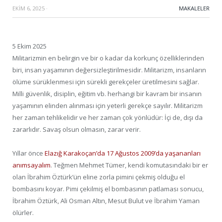
EKIM 6, 2025
·
MAKALELER
5 Ekim 2025
Militarizmin en belirgin ve bir o kadar da korkunç özelliklerinden
biri, insan yaşamının değersizleştirilmesidir. Militarizm, insanların
ölüme sürüklenmesi için sürekli gerekçeler üretilmesini sağlar.
Milli güvenlik, disiplin, eğitim vb. herhangi bir kavram bir insanın
yaşamının elinden alınması için yeterli gerekçe sayılır. Militarizm
her zaman tehlikelidir ve her zaman çok yönlüdür: İçi de, dışı da
zararlıdır. Savaş olsun olmasın, zarar verir.
Yıllar önce
Elazığ Karakoçan’da 17 Ağustos 2009’da yaşananları
anımsayalım
. Teğmen Mehmet Tümer, kendi komutasındaki bir er
olan İbrahim Öztürk’ün eline zorla pimini çekmiş olduğu el
bombasını koyar. Pimi çekilmiş el bombasının patlaması sonucu,
İbrahim Öztürk, Ali Osman Altın, Mesut Bulut ve İbrahim Yaman
ölürler.