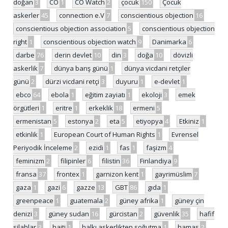
doğan
3
CO
1
CO Watch
2
çocuk
150
Çocuk
askerler
45
connection e.V
7
conscientious objection
16
conscientious objection association
5
conscientious objection
right
1
conscientious objection watch
9
Danimarka
6
darbe
76
derin devlet
10
din
3
doğa
10
dövizli
askerlik
7
dünya barış günü
1
dünya vicdani retçiler
günü
2
dürzi vicdani retçi
3
duyuru
1
e-devlet
1
ebco
64
ebola
1
eğitim zayiatı
1
ekoloji
3
emek
örgütleri
1
eritre
1
erkeklik
18
ermeni
5
ermenistan
5
estonya
2
eta
5
etiyopya
4
Etkiniz
1
etkinlik
1
European Court of Human Rights
1
Evrensel
Periyodik İnceleme
2
ezidi
1
fas
1
faşizm
4
feminizm
2
filipinler
6
filistin
36
Finlandiya
9
fransa
37
frontex
1
garnizon kent
1
gayrimüslim
7
gaza
1
gazi
6
gazze
13
GBT
86
gıda
1
greenpeace
1
guatemala
2
güney afrika
1
güney çin
denizi
3
güney sudan
16
gürcistan
2
güvenlik
35
hafif
silahlar
3
haiti
1
halkı askerlikten soğutma
1
hamas
2