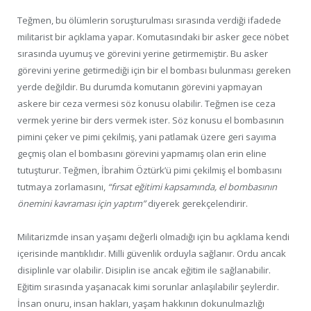
Teğmen, bu ölümlerin soruşturulması sırasında verdiği ifadede
militarist bir açıklama yapar. Komutasındaki bir asker gece nöbet
sırasında uyumuş ve görevini yerine getirmemiştir. Bu asker
görevini yerine getirmediği için bir el bombası bulunması gereken
yerde değildir. Bu durumda komutanın görevini yapmayan
askere bir ceza vermesi söz konusu olabilir. Teğmen ise ceza
vermek yerine bir ders vermek ister. Söz konusu el bombasının
pimini çeker ve pimi çekilmiş, yani patlamak üzere geri sayıma
geçmiş olan el bombasını görevini yapmamış olan erin eline
tutuşturur. Teğmen, İbrahim Öztürk’ü pimi çekilmiş el bombasını
tutmaya zorlamasını,
“fırsat eğitimi kapsamında, el bombasının
önemini kavraması için yaptım”
diyerek gerekçelendirir.
Militarizmde insan yaşamı değerli olmadığı için bu açıklama kendi
içerisinde mantıklıdır. Milli güvenlik orduyla sağlanır. Ordu ancak
disiplinle var olabilir. Disiplin ise ancak eğitim ile sağlanabilir.
Eğitim sırasında yaşanacak kimi sorunlar anlaşılabilir şeylerdir.
İnsan onuru, insan hakları, yaşam hakkının dokunulmazlığı