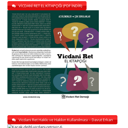
VİCDANİ RET EL KİTAPÇIĞI (PDF İNDİR)
Vicdani Ret Hakkı ve Hakkın Kullanılması – Davut Erkan