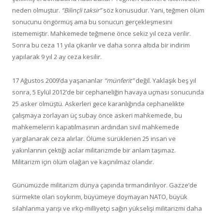
neden olmuştur.
“Bilinçli taksir”
söz konusudur. Yani, teğmen ölüm
sonucunu öngörmüş ama bu sonucun gerçekleşmesini
istememiştir. Mahkemede teğmene önce sekiz yıl ceza verilir.
Sonra bu ceza 11 yıla çıkarılır ve daha sonra altıda bir indirim
yapılarak 9 yıl 2 ay ceza kesilir.
17 Ağustos 2009’da yaşananlar
“münferit”
değil. Yaklaşık beş yıl
sonra, 5 Eylül 2012’de bir cephaneliğin havaya uçması sonucunda
25 asker ölmüştü. Askerleri gece karanlığında cephanelikte
çalışmaya zorlayan üç subay önce askeri mahkemede, bu
mahkemelerin kapatılmasının ardından sivil mahkemede
yargılanarak ceza alırlar. Ölüme sürüklenen 25 insan ve
yakınlarının çektiği acılar militarizmde bir anlam taşımaz.
Militarizm için ölüm olağan ve kaçınılmaz olandır.
Günümüzde militarizm dünya çapında tırmandırılıyor. Gazze’de
sürmekte olan soykırım, büyümeye doymayan NATO, büyük
silahlanma yarışı ve ırkçı-milliyetçi sağın yükselişi militarizmi daha