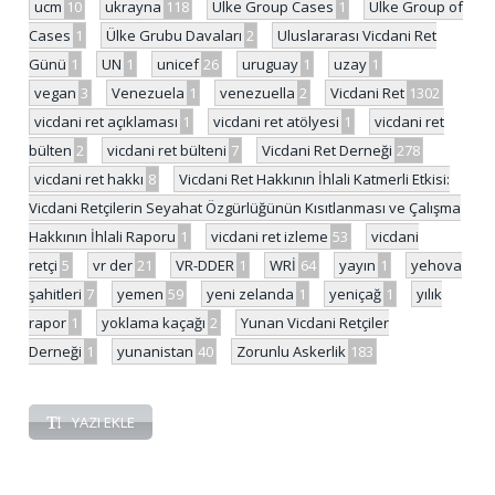
ucm
10
ukrayna
118
Ulke Group Cases
1
Ülke Group of
Cases
1
Ülke Grubu Davaları
2
Uluslararası Vicdani Ret
Günü
1
UN
1
unicef
26
uruguay
1
uzay
1
vegan
3
Venezuela
1
venezuella
2
Vicdani Ret
1302
vicdani ret açıklaması
1
vicdani ret atölyesi
1
vicdani ret
bülten
2
vicdani ret bülteni
7
Vicdani Ret Derneği
278
vicdani ret hakkı
8
Vicdani Ret Hakkının İhlali Katmerli Etkisi:
Vicdani Retçilerin Seyahat Özgürlüğünün Kısıtlanması ve Çalışma
Hakkının İhlali Raporu
1
vicdani ret izleme
53
vicdani
retçi
5
vr der
21
VR-DDER
1
WRİ
64
yayın
1
yehova
şahitleri
7
yemen
59
yeni zelanda
1
yeniçağ
1
yılık
rapor
1
yoklama kaçağı
2
Yunan Vicdani Retçiler
Derneği
1
yunanistan
40
Zorunlu Askerlik
183
YAZI EKLE