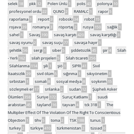
selek
18
pkk
12
Polen Ünlü
1
polis
43
polonya
10
profesyonel ordu
22
QUNO
2
RAMALC
1
rapor
5
raporlama
1
report
3
roboski
34
robot
15
rojava
39
romanya
3
röportaj
2
rusya
150
sağlık
1
sahel
1
Savaş
190
savaş karşıtı
420
savaş karşıtlığı
3
savaş oyunu
2
savaş suçu
77
savaşa hayır
1
şehitlik
56
sergi
1
siber
5
şiddetsizlik
45
şiir
4
Silah
- Yerli
162
silah projeleri
5
Silah ticareti
256
Silahlanma
114
şili
1
şiö
1
SIPRI
41
Sivil
İtaatsizlik
29
sivil ölüm
5
sığınma
1
sıkıyönetim
1
sırbistan
1
somali
8
sosyal medya
8
soykırım
15
sözleşmeli er
17
srilanka
2
sudan
12
Şüpheli Asker
Ölümleri
358
Suriye
172
Suruç Katliamı
1
suudi
arabistan
45
tayland
16
tayvan
4
tck 318
1
The
Multiplier Effect Of The Violation Of The Right To Conscientious
Objection
1
tihv
5
toma
2
TSK
188
tunus
1
turkey
2
türkiye
410
türkmenistan
2
tüsiad
6