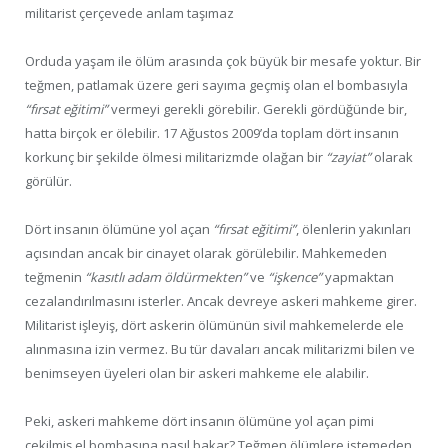
militarist çerçevede anlam taşımaz
Orduda yaşam ile ölüm arasında çok büyük bir mesafe yoktur. Bir
teğmen, patlamak üzere geri sayıma geçmiş olan el bombasıyla
“fırsat eğitimi”
vermeyi gerekli görebilir. Gerekli gördüğünde bir,
hatta birçok er ölebilir. 17 Ağustos 2009’da toplam dört insanın
korkunç bir şekilde ölmesi militarizmde olağan bir
“zayiat”
olarak
görülür.
Dört insanın ölümüne yol açan
“fırsat eğitimi”
, ölenlerin yakınları
açısından ancak bir cinayet olarak görülebilir. Mahkemeden
teğmenin
“kasıtlı adam öldürmekten”
ve
“işkence”
yapmaktan
cezalandırılmasını isterler. Ancak devreye askeri mahkeme girer.
Militarist işleyiş, dört askerin ölümünün sivil mahkemelerde ele
alınmasına izin vermez. Bu tür davaları ancak militarizmi bilen ve
benimseyen üyeleri olan bir askeri mahkeme ele alabilir.
Peki, askeri mahkeme dört insanın ölümüne yol açan pimi
çekilmiş el bombasına nasıl bakar? Teğmen ölümlere istemeden