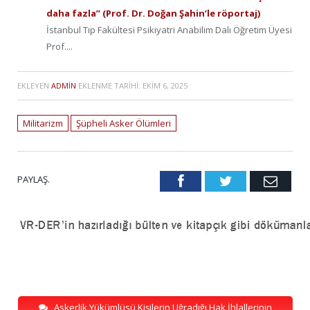
daha fazla” (Prof. Dr. Doğan Şahin’le röportaj)
İstanbul Tıp Fakültesi Psikiyatri Anabilim Dalı Öğretim Üyesi
Prof....
EKLEYEN
ADMIN
EKLENME TARIHI:
EKIM 6, 2025
Militarizm
Şüpheli Asker Ölümleri
PAYLAŞ.
Facebook
Twitter
Emai
Askerlik Yükümlüsü Kişilerin Uğradığı Hak İhlallerinin