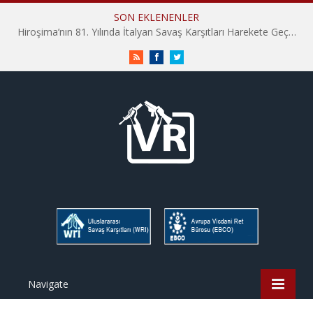
SON EKLENENLER
Hiroşima’nın 81. Yılında İtalyan Savaş Karşıtları Harekete Geçti: “Hatırlamak yeterli değil”
RSS
Facebook
Twitter
Navigate