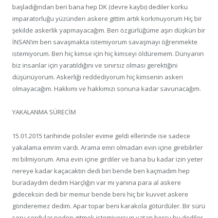
başladığından beri bana hep DK (devre kaybı) dediler korku
imparatorluğu yüzünden askere gittim artık korkmuyorum Hiç bir
şekilde askerlik yapmayacağım. Ben özgürlüğüme aşırı düşkün bir
İNSAN’ım ben savaşmakta istemiyorum savaşmayı öğrenmekte
istemiyorum. Ben hiç kimse için hiç kimseyi öldüremem. Dünyanın
biz insanlar için yaratıldığını ve sınırsız olması gerektiğini
düşünüyorum. Askerliği reddediyorum hiç kimsenin askeri
olmayacağım. Hakkımı ve hakkımızı sonuna kadar savunacağım.
YAKALANMA SÜRECİM
15.01.2015 tarihinde polisler evime geldi ellerinde ise sadece
yakalama emrim vardı. Arama emri olmadan evin içine girebilirler
mi bilmiyorum. Ama evin içine girdiler ve bana bu kadar izin yeter
nereye kadar kaçacaktın dedi biri bende ben kaçmadım hep
buradaydım dedim Harçlığın var mı yanına para al askere
gideceksin dedi bir memur bende beni hiç bir kuvvet askere
gönderemez dedim. Apar topar beni karakola götürdüler. Bir sürü
soru sordular neden gitmek istemiyorsun vatan borcu bu dediler.