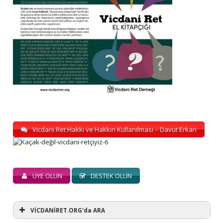
Vicdani Ret Hakkı ve Hakkın Kullanılması – Davut Erkan
ÜYE OLUN
DESTEK OLUN
VİCDANİRET.ORG'da ARA