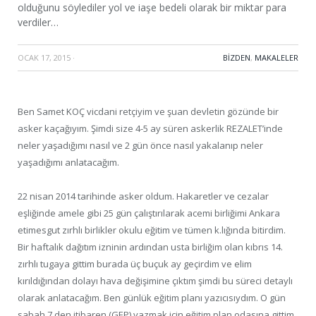
olduğunu söylediler yol ve iaşe bedeli olarak bir miktar para
verdiler…
OCAK 17, 2015
·
BIZDEN
,
MAKALELER
Ben Samet KOÇ vicdani retçiyim ve şuan devletin gözünde bir
asker kaçağıyım. Şimdi size 4-5 ay süren askerlik REZALET’inde
neler yaşadığımı nasıl ve 2 gün önce nasıl yakalanıp neler
yaşadığımı anlatacağım.
22 nisan 2014 tarihinde asker oldum. Hakaretler ve cezalar
eşliğinde amele gibi 25 gün çalıştırılarak acemi birliğimi Ankara
etimesgut zırhlı birlikler okulu eğitim ve tümen k.lığında bitirdim.
Bir haftalık dağıtım izninin ardından usta birliğim olan kıbrıs 14.
zırhlı tugaya gittim burada üç buçuk ay geçirdim ve elim
kırıldığından dolayı hava değişimine çıktım şimdi bu süreci detaylı
olarak anlatacağım. Ben günlük eğitim planı yazıcısıydım. O gün
sabah 7 den itibaren (GEP) yazmak için eğitim plan odasına gittim.