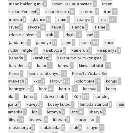
insan hakları günü
2
İnsan Hakları Komitesi
2
İnsan
Hakları Konseyi
1
insanlık suçu
10
internet
9
iran
15
irlanda
1
işkence
18
islam
5
ispanya
9
israil
231
İsveç
9
isviçre
10
italya
8
izlanda
3
izleme
4
izleme-dinleme
9
ırak
28
ırkçılık
10
ışid
53
jandarma
1
japonya
37
jitem
1
kadın
101
kadın
vicdani retçiler
2
kamboçya
2
kamerun
1
kampanya
4
kanada
9
karabağ
4
karaburun bilim kongresi
1
karadeniz
2
katar
11
kenya
1
kimyasal silah
19
Kıbrıs
1
kıbrıs cumhuriyeti
12
Kıbrıs'ta Vicdani Ret
İnisiyatifi
1
kktc
3
kktc-vr
179
kolombiya
48
kongo
1
kontrgerilla
2
kore
49
korucu
30
kosova
1
kosta
rika
1
küba
2
küresel bak
1
Kürt
317
kurtuluş
günü
2
kuveyt
2
kuzey kutbu
4
lambdaistanbul
1
latin
amerika
1
ldp
1
letonya
1
lgbti
40
liberya
1
libya
11
litvanya
6
lübnan
3
macaristan
1
makedonya
1
malakanlar
3
mali
8
mayın
51