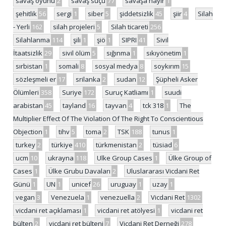
savaş oyunu
2
savaş suçu
77
savaşa hayır
1
şehitlik
56
sergi
1
siber
5
şiddetsizlik
45
şiir
4
Silah
- Yerli
162
silah projeleri
5
Silah ticareti
256
Silahlanma
114
şili
1
şiö
1
SIPRI
41
Sivil
İtaatsizlik
29
sivil ölüm
5
sığınma
1
sıkıyönetim
1
sırbistan
1
somali
8
sosyal medya
8
soykırım
15
sözleşmeli er
17
srilanka
2
sudan
12
Şüpheli Asker
Ölümleri
358
Suriye
172
Suruç Katliamı
1
suudi
arabistan
45
tayland
16
tayvan
4
tck 318
1
The
Multiplier Effect Of The Violation Of The Right To Conscientious
Objection
1
tihv
5
toma
2
TSK
188
tunus
1
turkey
2
türkiye
410
türkmenistan
2
tüsiad
6
ucm
10
ukrayna
118
Ulke Group Cases
1
Ülke Group of
Cases
1
Ülke Grubu Davaları
2
Uluslararası Vicdani Ret
Günü
1
UN
1
unicef
26
uruguay
1
uzay
1
vegan
3
Venezuela
1
venezuella
2
Vicdani Ret
1302
vicdani ret açıklaması
1
vicdani ret atölyesi
1
vicdani ret
bülten
2
vicdani ret bülteni
7
Vicdani Ret Derneği
278