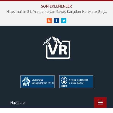
SON EKLENENLER
Hiroşima’nın 81. Yılında İtalyan Savaş Karşıtları Harekete Geçti: “Hatırlamak yeterli değil”
RSS
Facebook
Twitter
Navigate