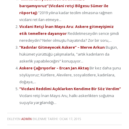
barışamıyoruz”(Vicdani retçi Bilgesu Sümer ile
röportaj)
"2019 yılına kadar tecilim olmasına rağmen
vicdani ret ilan etmeye...
Vicdani Retçi İnan Mayıs Aru: Askere gitmeyişimiz
etik temellere dayanıyor
Reddetmeseydin sence şimdi
neredeydin? Neler olmuştu hayatında? Zor bir soru,...
“Kadınlar Gitmeyecek Askere” – Merve Arkun
Bugün,
hükümet yürüttüğü çalışmalarla, "artık kadınların da
askerlik yapabileceğini" konuşuyor...
Askere Çağırıyorlar – Ercan Jan Aktaş
Bir kez daha şunu
söylüyoruz; Kürtlere, Alevilere, sosyalistlere, kadınlara,
doğaya,...
“Vicdani Reddimi Açıklarken Kendime Bir Söz Verdim”
Vicdani retçi İnan Mayıs Aru, halkı askerlikten soğutma
suçuyla yargılandığı...
EKLEYEN
ADMIN
EKLENME TARIHI:
OCAK 17, 2015