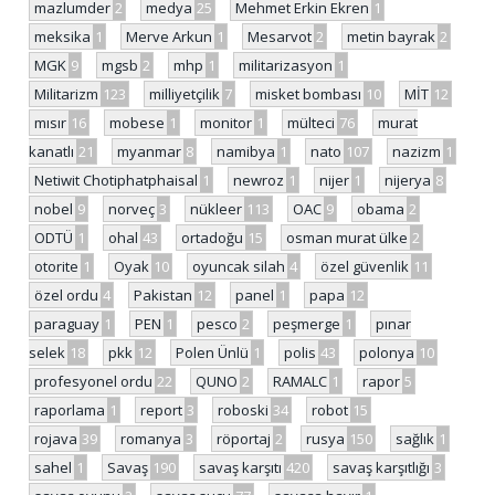
mazlumder
2
medya
25
Mehmet Erkin Ekren
1
meksika
1
Merve Arkun
1
Mesarvot
2
metin bayrak
2
MGK
9
mgsb
2
mhp
1
militarizasyon
1
Militarizm
123
milliyetçilik
7
misket bombası
10
MİT
12
mısır
16
mobese
1
monitor
1
mülteci
76
murat
kanatlı
21
myanmar
8
namibya
1
nato
107
nazizm
1
Netiwit Chotiphatphaisal
1
newroz
1
nijer
1
nijerya
8
nobel
9
norveç
3
nükleer
113
OAC
9
obama
2
ODTÜ
1
ohal
43
ortadoğu
15
osman murat ülke
2
otorite
1
Oyak
10
oyuncak silah
4
özel güvenlik
11
özel ordu
4
Pakistan
12
panel
1
papa
12
paraguay
1
PEN
1
pesco
2
peşmerge
1
pınar
selek
18
pkk
12
Polen Ünlü
1
polis
43
polonya
10
profesyonel ordu
22
QUNO
2
RAMALC
1
rapor
5
raporlama
1
report
3
roboski
34
robot
15
rojava
39
romanya
3
röportaj
2
rusya
150
sağlık
1
sahel
1
Savaş
190
savaş karşıtı
420
savaş karşıtlığı
3