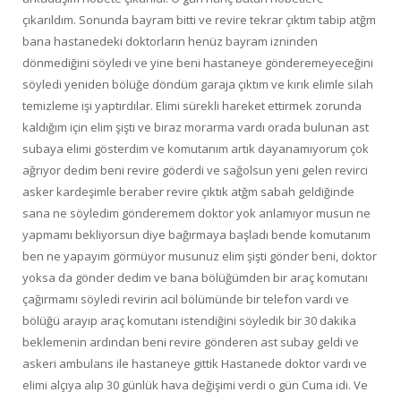
çıkarıldım. Sonunda bayram bitti ve revire tekrar çıktım tabip atğm
bana hastanedeki doktorların henüz bayram izninden
dönmediğini söyledi ve yine beni hastaneye gönderemeyeceğini
söyledi yeniden bölüğe döndüm garaja çıktım ve kırık elimle silah
temizleme işi yaptırdılar. Elimi sürekli hareket ettirmek zorunda
kaldığım için elim şişti ve biraz morarma vardı orada bulunan ast
subaya elimi gösterdim ve komutanım artık dayanamıyorum çok
ağrıyor dedim beni revire göderdi ve sağolsun yeni gelen revirci
asker kardeşimle beraber revire çıktık atğm sabah geldiğinde
sana ne söyledim gönderemem doktor yok anlamıyor musun ne
yapmamı bekliyorsun diye bağırmaya başladı bende komutanım
ben ne yapayım görmüyor musunuz elim şişti gönder beni, doktor
yoksa da gönder dedim ve bana bölüğümden bir araç komutanı
çağırmamı söyledi revirin acil bölümünde bir telefon vardı ve
bölüğü arayıp araç komutanı istendiğini söyledik bir 30 dakika
beklemenin ardından beni revire gönderen ast subay geldi ve
askeri ambulans ile hastaneye gittik Hastanede doktor vardı ve
elimi alçıya alıp 30 günlük hava değişimi verdi o gün Cuma idi. Ve