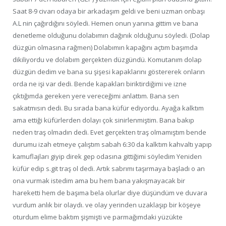
Saat 8-9 civarı odaya bir arkadaşım geldi ve beni uzman onbaşı
A.L nin çağırdığını söyledi. Hemen onun yanına gittim ve bana
denetleme olduğunu dolabımın dağınık olduğunu söyledi. (Dolap
düzgün olmasına rağmen) Dolabımın kapağını açtım başımda
dikiliyordu ve dolabım gerçekten düzgündü. Komutanım dolap
düzgün dedim ve bana su şişesi kapaklarını göstererek onların
orda ne işi var dedi. Bende kapakları biriktirdiğimi ve izne
çıktığımda gereken yere vereceğimi anlattım. Bana sen
sakatmısın dedi. Bu sırada bana küfür ediyordu. Ayağa kalktım
ama ettiği küfürlerden dolayı çok sinirlenmiştim. Bana bakıp
neden traş olmadın dedi. Evet gerçekten traş olmamıştım bende
durumu izah etmeye çalıştım sabah 6:30 da kalktım kahvaltı yapıp
kamuflajları giyip direk gep odasına gittiğimi söyledim Yeniden
küfür edip s.git traş ol dedi. Artık sabrımı taşırmaya başladı o an
ona vurmak istedim ama bu hem bana yakışmayacak bir
hareketti hem de başıma bela olurlar diye düşündüm ve duvara
vurdum anlık bir olaydı. ve olay yerinden uzaklaşıp bir köşeye
oturdum elime baktım şişmişti ve parmağımdaki yüzükte