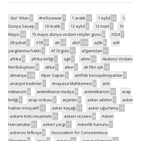
'dur' ihtarı
3
#refusewar
1
1 aralık
11
1 eylül
12
1.
Dünya Savaşı
5
10 Aralık
1
12 eylül
3
12 mart
1
15
Mayıs
44
15 mayıs dünya vicdani retçiler günü
6
2024
1
28 şubat
2
318
59
ab
24
abd
319
açlık
6
adil
yargılanma hakkı
1
Af Örgütü
61
afganistan
31
afrika
9
afrika birliği
1
agit
1
aihm
26
Akdeniz Vicdani
Ret Buluşması
6
akka
1
alevi
1
ali fikri ışık
13
almanya
128
Alper Sapan
1
amfide konuşulmayanlar
1
anarşist kadınlar
1
Anayasa Mahkemesi
4
anti-
militarizm
4
antimilitarist medya
8
antimilitarizm
97
arap
birliği
1
arap ordusu
2
arjantin
1
asker aileleri
1
asker
hakları inisiyatifi
15
asker kaçağı
31
asker uğurlama
18
askere kötü muamele
55
askeri cezaevi
4
Askeri
Harcamalar
92
askeri yargı
17
Askerlik Kanunu
1
askersiz lefkoşa
5
Association for Conscientious
Objection
1
asya
1
avrupa
41
avrupa konseyi
26