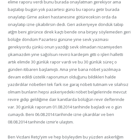
elime raporu verdi bunu burada onaylatman gerekiyor ama
baştabip bugün yok pazartesi günü bu raporu getir burada
onaylatıp Girne askeri hastanesine götüreceksin orda da
onaylatıp izne çıkabilirsin dedi. Geri askeriyeye döndük tabip
atğm beni görünce direk kaçtı bende ona birşey söylemeden geri
bölüğe döndüm Pazartesi gününe yine sevk yazması
gerekiyordu çünkü onun yazdığı sevk olmadan nizamiyeden
çıkamazdım yine sağolsun revirci kardeşim gitti o işleri halletti
artık elimde 30 günlük rapor vardı ve bu 30 günlük süreç o
günden itibaren başlamıştı. Ama yine bana nöbet yazılmaya
devam edildi üstelik raporumun olduğunu bildikleri halde
yazdırdılar nöbetleri tek fark ise garaj nöbeti tutmam ve silahsız
olmam bunların hepsi askeriyedeki nöbet belgelerinde mevcut
revire gidip geldiğime dair kanıtlarda bölüğün revir defterinde
var. 30 günlük raporum 01.08.2014 tarihinde başladı ve o gün
cumaydı. Beni 06.08.2014 tarihinde izne çıkardılar ve ben
08.08.2014 tarihinde izmir’e ulaştım.
Ben Vicdani Retçi’yim ve hep böyleydim bu yüzden askerliğim