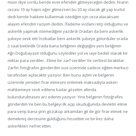
misin diye sordu bende evet efendim gitmeyeceğim dedim. Firarın
cezası 10 ay hapis eğer gitmezsen bu 20 ay olacak git yap kurtul
dedi bende hakkımı kullanmak istediğim için ceza alacaksam
alayım efendim razıyım dedim. İfademe vicdani retçi olduğumu ve
askerlik yapmak istemediğimi yazdırdı Oradan da beni askerlik
şubeye sevk etti İnzibatlar beni askerlik şubeye götürdüler orada
2 saat bekledik Orada bana birliğimin değiştiğini yeni birliğimin
Ağrı Doğubayazıt olduğunu söylediler yol ve iaşe bedeli olarak bir
miktar para verdiler.. Elime bir zarf verdiler Ve serbest bıraktılar.
Zarfın fotoğrafını gönderdim size üzerinde sadece eğitim merkezi
tarafından açılacaktır yazıyor. Ben bunu açtım ve belgenin
üzerinde yeniden firar etmesini önlemek maksadıyla askeri
mahkemeye sevk edilene kadar gözetim altında
bulundurulmasını arz ederim yazıyor. Yine belgenin fotoğrafını
gönderdim Ve ben bu belgeyi ilk açıp okuduğumda devletin elime
para verip bana şirin gözüküp arkamdan git de gör firar etmek ne
demekmiş dercesine güldüğünü hissettim ve bir kez daha
askerlikten nefret ettim.