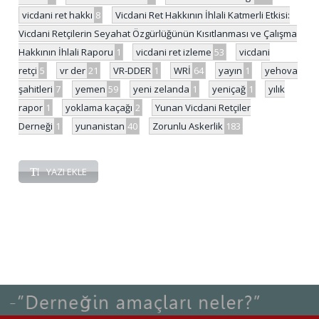
vicdani ret hakkı
8
Vicdani Ret Hakkının İhlali Katmerli Etkisi:
Vicdani Retçilerin Seyahat Özgürlüğünün Kısıtlanması ve Çalışma
Hakkının İhlali Raporu
1
vicdani ret izleme
53
vicdani
retçi
5
vr der
21
VR-DDER
1
WRİ
64
yayın
1
yehova
şahitleri
7
yemen
59
yeni zelanda
1
yeniçağ
1
yılık
rapor
1
yoklama kaçağı
2
Yunan Vicdani Retçiler
Derneği
1
yunanistan
40
Zorunlu Askerlik
183
YAZI EKLE