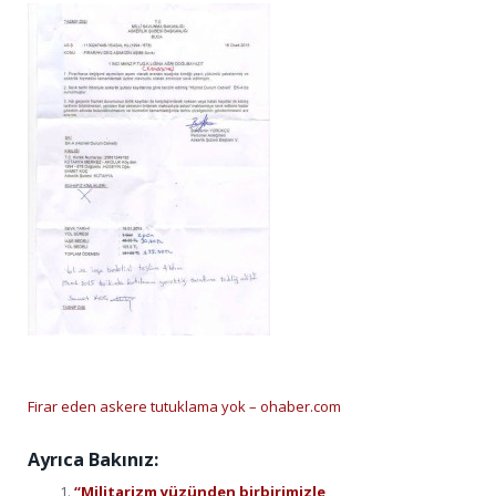
Firar eden askere tutuklama yok – ohaber.com
Ayrıca Bakınız:
“Militarizm yüzünden birbirimizle