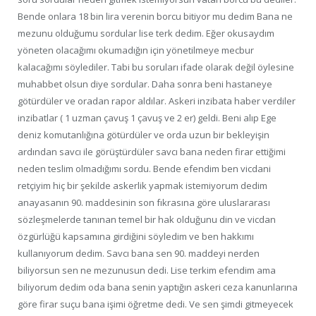
Bende onlara 18 bin lira verenin borcu bitiyor mu dedim Bana ne
mezunu olduğumu sordular lise terk dedim. Eğer okusaydım
yöneten olacağımı okumadığın için yönetilmeye mecbur
kalacağımı söylediler. Tabi bu soruları ifade olarak değil öylesine
muhabbet olsun diye sordular. Daha sonra beni hastaneye
götürdüler ve oradan rapor aldılar. Askeri inzibata haber verdiler
inzibatlar ( 1 uzman çavuş 1 çavuş ve 2 er) geldi. Beni alıp Ege
deniz komutanlığına götürdüler ve orda uzun bir bekleyişin
ardından savcı ile görüştürdüler savcı bana neden firar ettiğimi
neden teslim olmadığımı sordu. Bende efendim ben vicdani
retçiyim hiç bir şekilde askerlik yapmak istemiyorum dedim
anayasanın 90. maddesinin son fıkrasına göre uluslararası
sözleşmelerde tanınan temel bir hak olduğunu din ve vicdan
özgürlüğü kapsamına girdiğini söyledim ve ben hakkımı
kullanıyorum dedim. Savcı bana sen 90. maddeyi nerden
biliyorsun sen ne mezunusun dedi. Lise terkim efendim ama
biliyorum dedim oda bana senin yaptığın askeri ceza kanunlarına
göre firar suçu bana işimi öğretme dedi. Ve sen şimdi gitmeyecek