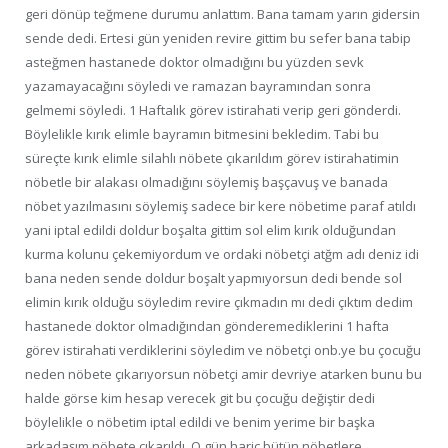
geri dönüp teğmene durumu anlattım. Bana tamam yarın gidersin
sende dedi. Ertesi gün yeniden revire gittim bu sefer bana tabip
asteğmen hastanede doktor olmadığını bu yüzden sevk
yazamayacağını söyledi ve ramazan bayramından sonra
gelmemi söyledi. 1 Haftalık görev istirahati verip geri gönderdi.
Böylelikle kırık elimle bayramın bitmesini bekledim. Tabi bu
süreçte kırık elimle silahlı nöbete çıkarıldım görev istirahatimin
nöbetle bir alakası olmadığını söylemiş başçavuş ve banada
nöbet yazılmasını söylemiş sadece bir kere nöbetime paraf atıldı
yani iptal edildi doldur boşalta gittim sol elim kırık olduğundan
kurma kolunu çekemiyordum ve ordaki nöbetçi atğm adı deniz idi
bana neden sende doldur boşalt yapmıyorsun dedi bende sol
elimin kırık olduğu söyledim revire çıkmadın mı dedi çıktım dedim
hastanede doktor olmadığından gönderemediklerini 1 hafta
görev istirahati verdiklerini söyledim ve nöbetçi onb.ye bu çocuğu
neden nöbete çıkarıyorsun nöbetçi amir devriye atarken bunu bu
halde görse kim hesap verecek git bu çocuğu değiştir dedi
böylelikle o nöbetim iptal edildi ve benim yerime bir başka
arkadaşım nöbete çıkarıldı. O gün hariç bütün nöbetlere