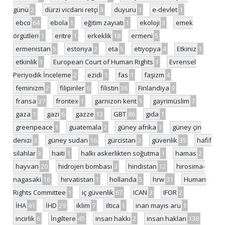
günü
2
dürzi vicdani retçi
3
duyuru
1
e-devlet
1
ebco
64
ebola
1
eğitim zayiatı
1
ekoloji
3
emek
örgütleri
1
eritre
1
erkeklik
18
ermeni
5
ermenistan
5
estonya
2
eta
5
etiyopya
4
Etkiniz
1
etkinlik
1
European Court of Human Rights
1
Evrensel
Periyodik İnceleme
2
ezidi
1
fas
1
faşizm
4
feminizm
2
filipinler
6
filistin
36
Finlandiya
9
fransa
37
frontex
1
garnizon kent
1
gayrimüslim
7
gaza
1
gazi
6
gazze
13
GBT
86
gıda
1
greenpeace
1
guatemala
2
güney afrika
1
güney çin
denizi
3
güney sudan
16
gürcistan
2
güvenlik
35
hafif
silahlar
3
haiti
1
halkı askerlikten soğutma
1
hamas
2
hayvan
20
hidrojen bombası
3
hindistan
12
hirosima-
nagasaki
16
hırvatistan
1
hollanda
5
hrw
31
Human
Rights Committee
1
iç güvenlik
67
ICAN
3
IFOR
2
İHA
41
İHD
29
iklim
7
iltica
1
inan mayıs aru
1
incirlik
6
İngiltere
45
insan hakkı
2
insan hakları
138