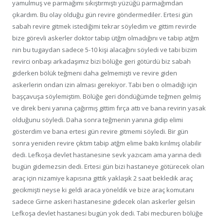
yamulmuş ve parmağımı sıkıştırmıştı yüzüğü parmağımdan
çıkardım. Bu olay olduğu gün revire göndermediler. Ertesi gün
sabah revire gitmek istediğimi tekrar söyledim ve gittim revirde
bize görevli askerler doktor tabip ütğm olmadığını ve tabip atğm
nin bu tugaydan sadece 5-10 kişi alacağını söyledi ve tabi bizim
revirci onbaşı arkadaşımız bizi bölüğe geri götürdü biz sabah
giderken bölük teğmeni daha gelmemişti ve revire giden
askerlerin ondan izin alması gerekiyor. Tabi ben o olmadığı için
başçavuşa söylemiştim. Bölüğe geri döndüğümde teğmen gelmiş
ve direk beni yanına çağırmış gittim fırça attı ve bana revirin yasak
olduğunu söyledi. Daha sonra teğmenin yanına gidip elimi
gösterdim ve bana ertesi gün revire gitmemi söyledi. Bir gün
sonra yeniden revire çıktım tabip atğm elime baktı kırılmış olabilir
dedi. Lefkoşa devlet hastanesine sevk yazıcam ama yarına dedi
bugün gidemezsin dedi. Ertesi gün bizi hastaneye götürecek olan
araç için nizamiye kapısına gittik yaklaşık 2 saat bekledik araç
gecikmişti neyse ki geldi araca yöneldik ve bize araç komutanı
sadece Girne askeri hastanesine gidecek olan askerler gelsin
Lefkoşa devlet hastanesi bugün yok dedi. Tabi mecburen bölüğe