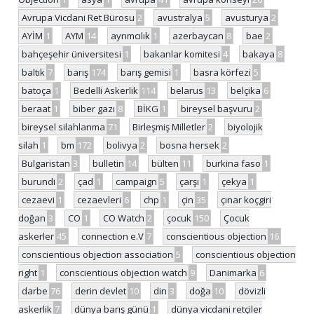
Avrupa Vicdani Ret Bürosu
2
avustralya
5
avusturya
2
AYİM
1
AYM
14
ayrımcılık
1
azerbaycan
8
bae
2
bahçeşehir üniversitesi
1
bakanlar komitesi
4
bakaya
8
baltık
7
barış
174
barış gemisi
1
basra körfezi
5
batoça
1
Bedelli Askerlik
114
belarus
13
belçika
6
beraat
1
biber gazı
8
BİKG
1
bireysel başvuru
2
bireysel silahlanma
71
Birleşmiş Milletler
2
biyolojik
silah
1
bm
172
bolivya
2
bosna hersek
2
Bulgaristan
3
bulletin
14
bülten
11
burkina faso
1
burundi
2
çad
1
campaign
5
çarşı
1
çekya
1
cezaevi
1
cezaevleri
6
chp
1
çin
35
çınar koçgiri
doğan
3
CO
1
CO Watch
2
çocuk
150
Çocuk
askerler
45
connection e.V
7
conscientious objection
16
conscientious objection association
5
conscientious objection
right
1
conscientious objection watch
9
Danimarka
6
darbe
76
derin devlet
10
din
3
doğa
10
dövizli
askerlik
7
dünya barış günü
1
dünya vicdani retçiler