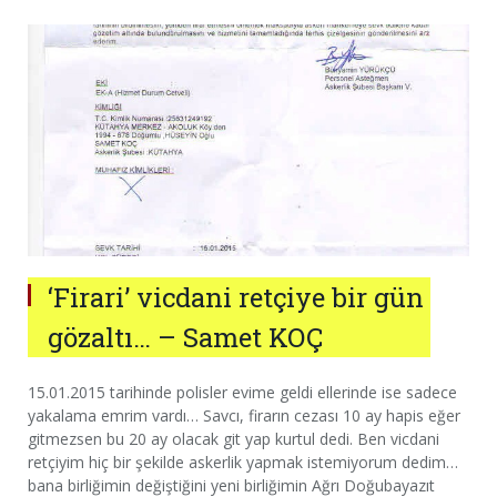
‘Firari’ vicdani retçiye bir gün
gözaltı… – Samet KOÇ
15.01.2015 tarihinde polisler evime geldi ellerinde ise sadece
yakalama emrim vardı… Savcı, firarın cezası 10 ay hapis eğer
gitmezsen bu 20 ay olacak git yap kurtul dedi. Ben vicdani
retçiyim hiç bir şekilde askerlik yapmak istemiyorum dedim…
bana birliğimin değiştiğini yeni birliğimin Ağrı Doğubayazıt