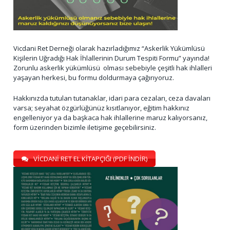
Vicdani Ret Derneği olarak hazırladığımız “Askerlik Yükümlüsü
Kişilerin Uğradığı Hak İhlallerinin Durum Tespiti Formu” yayında!
Zorunlu askerlik yükümlüsü olması sebebiyle çeşitli hak ihlalleri
yaşayan herkesi, bu formu doldurmaya çağırıyoruz.
Hakkınızda tutulan tutanaklar, idari para cezaları, ceza davaları
varsa; seyahat özgürlüğünüz kısıtlanıyor, eğitim hakkınız
engelleniyor ya da başkaca hak ihlallerine maruz kalıyorsanız,
form üzerinden bizimle iletişime geçebilirsiniz.
VİCDANİ RET EL KİTAPÇIĞI (PDF İNDİR)