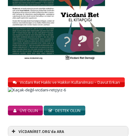
Vicdani Ret Hakkı ve Hakkın Kullanılması – Davut Erkan
ÜYE OLUN
DESTEK OLUN
VİCDANİRET.ORG'da ARA