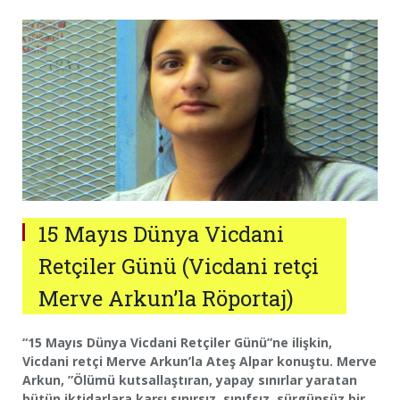
15 Mayıs Dünya Vicdani
Retçiler Günü (Vicdani retçi
Merve Arkun’la Röportaj)
“15 Mayıs Dünya Vicdani Retçiler Günü”ne ilişkin,
Vicdani retçi Merve Arkun’la Ateş Alpar konuştu. Merve
Arkun, ”Ölümü kutsallaştıran, yapay sınırlar yaratan
bütün iktidarlara karşı sınırsız, sınıfsız, sürgünsüz bir