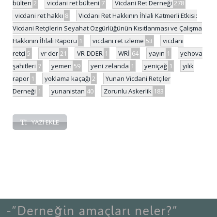
bülten
2
vicdani ret bülteni
7
Vicdani Ret Derneği
278
vicdani ret hakkı
8
Vicdani Ret Hakkının İhlali Katmerli Etkisi:
Vicdani Retçilerin Seyahat Özgürlüğünün Kısıtlanması ve Çalışma
Hakkının İhlali Raporu
1
vicdani ret izleme
53
vicdani
retçi
5
vr der
21
VR-DDER
1
WRİ
64
yayın
1
yehova
şahitleri
7
yemen
59
yeni zelanda
1
yeniçağ
1
yılık
rapor
1
yoklama kaçağı
2
Yunan Vicdani Retçiler
Derneği
1
yunanistan
40
Zorunlu Askerlik
183
YAZI EKLE