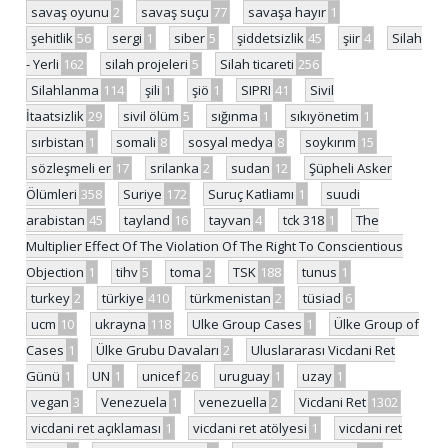
savaş oyunu
2
savaş suçu
77
savaşa hayır
1
şehitlik
56
sergi
1
siber
5
şiddetsizlik
45
şiir
4
Silah
- Yerli
162
silah projeleri
5
Silah ticareti
256
Silahlanma
114
şili
1
şiö
1
SIPRI
41
Sivil
İtaatsizlik
29
sivil ölüm
5
sığınma
1
sıkıyönetim
1
sırbistan
1
somali
8
sosyal medya
8
soykırım
15
sözleşmeli er
17
srilanka
2
sudan
12
Şüpheli Asker
Ölümleri
358
Suriye
172
Suruç Katliamı
1
suudi
arabistan
45
tayland
16
tayvan
4
tck 318
1
The
Multiplier Effect Of The Violation Of The Right To Conscientious
Objection
1
tihv
5
toma
2
TSK
188
tunus
1
turkey
2
türkiye
410
türkmenistan
2
tüsiad
6
ucm
10
ukrayna
118
Ulke Group Cases
1
Ülke Group of
Cases
1
Ülke Grubu Davaları
2
Uluslararası Vicdani Ret
Günü
1
UN
1
unicef
26
uruguay
1
uzay
1
vegan
3
Venezuela
1
venezuella
2
Vicdani Ret
1302
vicdani ret açıklaması
1
vicdani ret atölyesi
1
vicdani ret