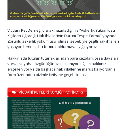
Vicdani Ret Derneği olarak hazırladığımız “Askerlik Yükümlüsü
Kişilerin Uğradığı Hak İhlallerinin Durum Tespiti Formu” yayında!
Zorunlu askerlik yükümlüsü olması sebebiyle çeşitli hak ihlalleri
yaşayan herkesi, bu formu doldurmaya çağırıyoruz.
Hakkınızda tutulan tutanaklar, idari para cezaları, ceza davaları
varsa; seyahat özgürlüğünüz kısıtlanıyor, eğitim hakkınız
engelleniyor ya da başkaca hak ihlallerine maruz kalıyorsanız,
form üzerinden bizimle iletişime geçebilirsiniz.
VİCDANİ RET EL KİTAPÇIĞI (PDF İNDİR)