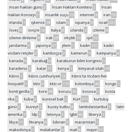
insan hakları günü
2
İnsan Hakları Komitesi
2
İnsan
Hakları Konseyi
1
insanlık suçu
10
internet
9
iran
15
irlanda
1
işkence
18
islam
5
ispanya
9
israil
231
İsveç
9
isviçre
10
italya
8
izlanda
3
izleme
4
izleme-dinleme
9
ırak
28
ırkçılık
10
ışid
53
jandarma
1
japonya
37
jitem
1
kadın
101
kadın
vicdani retçiler
2
kamboçya
2
kamerun
1
kampanya
4
kanada
9
karabağ
4
karaburun bilim kongresi
1
karadeniz
2
katar
11
kenya
1
kimyasal silah
19
Kıbrıs
1
kıbrıs cumhuriyeti
12
Kıbrıs'ta Vicdani Ret
İnisiyatifi
1
kktc
3
kktc-vr
179
kolombiya
48
kongo
1
kontrgerilla
2
kore
49
korucu
30
kosova
1
kosta
rika
1
küba
2
küresel bak
1
Kürt
317
kurtuluş
günü
2
kuveyt
2
kuzey kutbu
4
lambdaistanbul
1
latin
amerika
1
ldp
1
letonya
1
lgbti
40
liberya
1
libya
11
litvanya
6
lübnan
3
macaristan
1
makedonya
1
malakanlar
3
mali
8
mayın
51