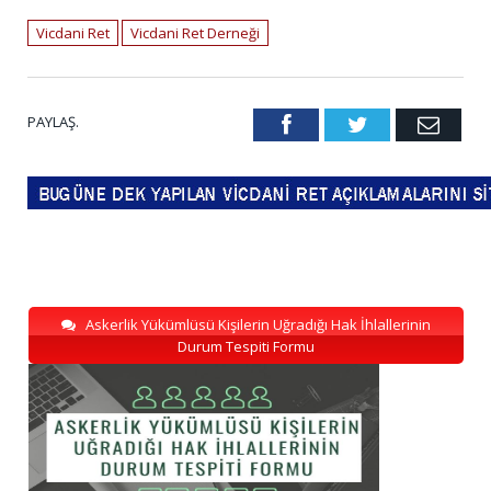
Vicdani Ret
Vicdani Ret Derneği
PAYLAŞ.
Facebook
Twitter
Emai
Askerlik Yükümlüsü Kişilerin Uğradığı Hak İhlallerinin
Durum Tespiti Formu