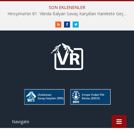
SON EKLENENLER
Hiroşima’nın 81. Yılında İtalyan Savaş Karşıtları Harekete Geçti: “Hatırlamak yeterli değil”
RSS
Facebook
Twitter
Navigate