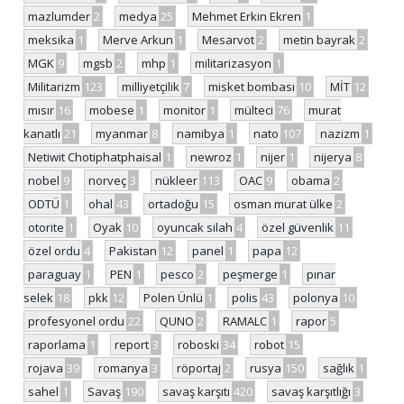
mazlumder
2
medya
25
Mehmet Erkin Ekren
1
meksika
1
Merve Arkun
1
Mesarvot
2
metin bayrak
2
MGK
9
mgsb
2
mhp
1
militarizasyon
1
Militarizm
123
milliyetçilik
7
misket bombası
10
MİT
12
mısır
16
mobese
1
monitor
1
mülteci
76
murat
kanatlı
21
myanmar
8
namibya
1
nato
107
nazizm
1
Netiwit Chotiphatphaisal
1
newroz
1
nijer
1
nijerya
8
nobel
9
norveç
3
nükleer
113
OAC
9
obama
2
ODTÜ
1
ohal
43
ortadoğu
15
osman murat ülke
2
otorite
1
Oyak
10
oyuncak silah
4
özel güvenlik
11
özel ordu
4
Pakistan
12
panel
1
papa
12
paraguay
1
PEN
1
pesco
2
peşmerge
1
pınar
selek
18
pkk
12
Polen Ünlü
1
polis
43
polonya
10
profesyonel ordu
22
QUNO
2
RAMALC
1
rapor
5
raporlama
1
report
3
roboski
34
robot
15
rojava
39
romanya
3
röportaj
2
rusya
150
sağlık
1
sahel
1
Savaş
190
savaş karşıtı
420
savaş karşıtlığı
3