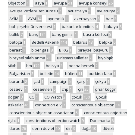
Objection
1
asya
1
avrupa
41
avrupa konseyi
26
Avrupa Vicdani Ret Bürosu
2
avustralya
5
avusturya
2
AYİM
1
AYM
14
ayrımcılık
1
azerbaycan
8
bae
2
bahçeşehir üniversitesi
1
bakanlar komitesi
4
bakaya
8
baltık
7
barış
174
barış gemisi
1
basra körfezi
5
batoça
1
Bedelli Askerlik
114
belarus
13
belçika
6
beraat
1
biber gazı
8
BİKG
1
bireysel başvuru
2
bireysel silahlanma
71
Birleşmiş Milletler
2
biyolojik
silah
1
bm
172
bolivya
2
bosna hersek
2
Bulgaristan
3
bulletin
14
bülten
11
burkina faso
1
burundi
2
çad
1
campaign
5
çarşı
1
çekya
1
cezaevi
1
cezaevleri
6
chp
1
çin
35
çınar koçgiri
doğan
3
CO
1
CO Watch
2
çocuk
150
Çocuk
askerler
45
connection e.V
7
conscientious objection
16
conscientious objection association
5
conscientious objection
right
1
conscientious objection watch
9
Danimarka
6
darbe
76
derin devlet
10
din
3
doğa
10
dövizli