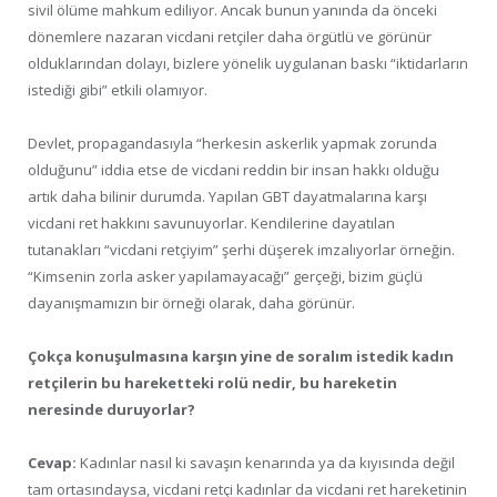
sivil ölüme mahkum ediliyor. Ancak bunun yanında da önceki
dönemlere nazaran vicdani retçiler daha örgütlü ve görünür
olduklarından dolayı, bizlere yönelik uygulanan baskı “iktidarların
istediği gibi” etkili olamıyor.
Devlet, propagandasıyla “herkesin askerlik yapmak zorunda
olduğunu” iddia etse de vicdani reddin bir insan hakkı olduğu
artık daha bilinir durumda. Yapılan GBT dayatmalarına karşı
vicdani ret hakkını savunuyorlar. Kendilerine dayatılan
tutanakları “vicdani retçiyim” şerhi düşerek imzalıyorlar örneğin.
“Kimsenin zorla asker yapılamayacağı” gerçeği, bizim güçlü
dayanışmamızın bir örneği olarak, daha görünür.
Çokça konuşulmasına karşın yine de soralım istedik kadın
retçilerin bu hareketteki rolü nedir, bu hareketin
neresinde duruyorlar?
Cevap:
Kadınlar nasıl ki savaşın kenarında ya da kıyısında değil
tam ortasındaysa, vicdani retçi kadınlar da vicdani ret hareketinin