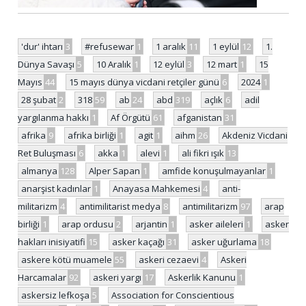
'dur' ihtarı
3
#refusewar
1
1 aralık
11
1 eylül
12
1.
Dünya Savaşı
5
10 Aralık
1
12 eylül
3
12 mart
1
15
Mayıs
44
15 mayıs dünya vicdani retçiler günü
6
2024
1
28 şubat
2
318
59
ab
24
abd
319
açlık
6
adil
yargılanma hakkı
1
Af Örgütü
61
afganistan
31
afrika
9
afrika birliği
1
agit
1
aihm
26
Akdeniz Vicdani
Ret Buluşması
6
akka
1
alevi
1
ali fikri ışık
13
almanya
128
Alper Sapan
1
amfide konuşulmayanlar
1
anarşist kadınlar
1
Anayasa Mahkemesi
4
anti-
militarizm
4
antimilitarist medya
8
antimilitarizm
97
arap
birliği
1
arap ordusu
2
arjantin
1
asker aileleri
1
asker
hakları inisiyatifi
15
asker kaçağı
31
asker uğurlama
18
askere kötü muamele
55
askeri cezaevi
4
Askeri
Harcamalar
92
askeri yargı
17
Askerlik Kanunu
1
askersiz lefkoşa
5
Association for Conscientious