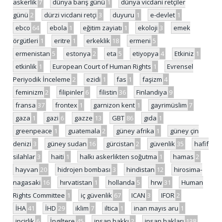
askerlik
7
dünya barış günü
1
dünya vicdani retçiler
günü
2
dürzi vicdani retçi
3
duyuru
1
e-devlet
1
ebco
64
ebola
1
eğitim zayiatı
1
ekoloji
3
emek
örgütleri
1
eritre
1
erkeklik
18
ermeni
5
ermenistan
5
estonya
2
eta
5
etiyopya
4
Etkiniz
1
etkinlik
1
European Court of Human Rights
1
Evrensel
Periyodik İnceleme
2
ezidi
1
fas
1
faşizm
4
feminizm
2
filipinler
6
filistin
36
Finlandiya
9
fransa
37
frontex
1
garnizon kent
1
gayrimüslim
7
gaza
1
gazi
6
gazze
13
GBT
86
gıda
1
greenpeace
1
guatemala
2
güney afrika
1
güney çin
denizi
3
güney sudan
16
gürcistan
2
güvenlik
35
hafif
silahlar
3
haiti
1
halkı askerlikten soğutma
1
hamas
2
hayvan
20
hidrojen bombası
3
hindistan
12
hirosima-
nagasaki
16
hırvatistan
1
hollanda
5
hrw
31
Human
Rights Committee
1
iç güvenlik
67
ICAN
3
IFOR
2
İHA
41
İHD
29
iklim
7
iltica
1
inan mayıs aru
1
incirlik
6
İngiltere
45
insan hakkı
2
insan hakları
138