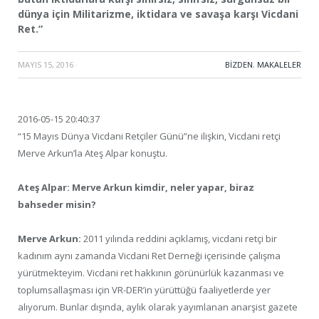
dünya için Militarizme, iktidara ve savaşa karşı Vicdani
Ret.”
MAYIS 15, 2016
·
BIZDEN
,
MAKALELER
2016-05-15 20:40:37
“15 Mayıs Dünya Vicdani Retçiler Günü”ne ilişkin, Vicdani retçi
Merve Arkun’la Ateş Alpar konuştu.
Ateş Alpar: Merve Arkun kimdir, neler yapar, biraz
bahseder misin?
Merve Arkun:
2011 yılında reddini açıklamış, vicdani retçi bir
kadınım aynı zamanda Vicdani Ret Derneği içerisinde çalışma
yürütmekteyim. Vicdani ret hakkının görünürlük kazanması ve
toplumsallaşması için VR-DER’in yürüttüğü faaliyetlerde yer
alıyorum. Bunlar dışında, aylık olarak yayımlanan anarşist gazete