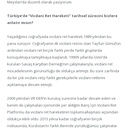
Meydan’da düzenli olarak yazıyorum.
Türkiye’de “Vicdani Ret Hareketi” tarihsel sürecini bizlere
anlatır mısın?
Yaşadığımız coğrafyada vicdani ret hareketi 1989 yılından bu
yana sürüyor. Coğrafyanın ilk vicdani retcisi olan Tayfun Gönül’ün
ardından vicdani ret birçok farklı yerde farklı gruplarda
konuşulmaya tartışılmaya başlandı. 1990’lı yıllarda İzmir’de
kurulan Savaş Karşıtları Derneği’nin çalışmalarıyla, vicdani ret
mücadelesinin görünürlüğü de oldukça artmıştı. Bu süre zarfında
da bir çok vicdani retçi farklı gerekçelerle vicdani retlerini
açıklamaya devam etmişti.
2009 yılından VR-DER’in kuruluş surecine kadar devam eden ve
benim de çalışmaları içerisinde yer aldığım Barış İçin Vicdani Ret
Platformu da vicdani ret hareketinin toplumsallaşması açısından
oldukça etkili oldu. 2013 yılına kadar coğrafyanın birçok
noktasında, Kürdistan’ın farklı illerinde yürüttüğümüz çalışmalar