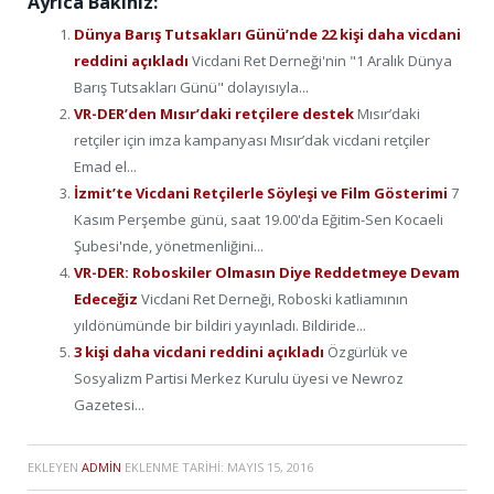
Ayrıca Bakınız:
Dünya Barış Tutsakları Günü’nde 22 kişi daha vicdani
reddini açıkladı
Vicdani Ret Derneği'nin "1 Aralık Dünya
Barış Tutsakları Günü" dolayısıyla...
VR-DER’den Mısır’daki retçilere destek
Mısır’daki
retçiler için imza kampanyası Mısır’dak vicdani retçiler
Emad el...
İzmit’te Vicdani Retçilerle Söyleşi ve Film Gösterimi
7
Kasım Perşembe günü, saat 19.00'da Eğitim-Sen Kocaeli
Şubesi'nde, yönetmenliğini...
VR-DER: Roboskiler Olmasın Diye Reddetmeye Devam
Edeceğiz
Vicdani Ret Derneği, Roboski katliamının
yıldönümünde bir bildiri yayınladı. Bildiride...
3 kişi daha vicdani reddini açıkladı
Özgürlük ve
Sosyalizm Partisi Merkez Kurulu üyesi ve Newroz
Gazetesi...
EKLEYEN
ADMIN
EKLENME TARIHI:
MAYIS 15, 2016