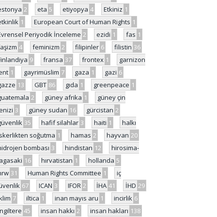
estonya
2
eta
5
etiyopya
4
Etkiniz
1
etkinlik
1
European Court of Human Rights
1
Evrensel Periyodik İnceleme
2
ezidi
1
fas
1
faşizm
4
feminizm
2
filipinler
6
filistin
36
Finlandiya
9
fransa
37
frontex
1
garnizon
ent
1
gayrimüslim
7
gaza
1
gazi
6
gazze
13
GBT
86
gıda
1
greenpeace
1
guatemala
2
güney afrika
1
güney çin
enizi
3
güney sudan
16
gürcistan
2
güvenlik
35
hafif silahlar
3
haiti
1
halkı
skerlikten soğutma
1
hamas
2
hayvan
20
hidrojen bombası
3
hindistan
12
hirosima-
agasaki
16
hırvatistan
1
hollanda
5
hrw
31
Human Rights Committee
1
iç
üvenlik
67
ICAN
3
IFOR
2
İHA
41
İHD
29
iklim
7
iltica
1
inan mayıs aru
1
incirlik
6
İngiltere
45
insan hakkı
2
insan hakları
138