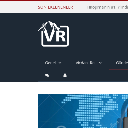
SON EKLENENLER
Genel
Vicdani Ret
Günd