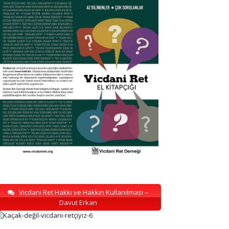
Vicdani Ret Hakkı ve Hakkın Kullanılması –
Davut Erkan