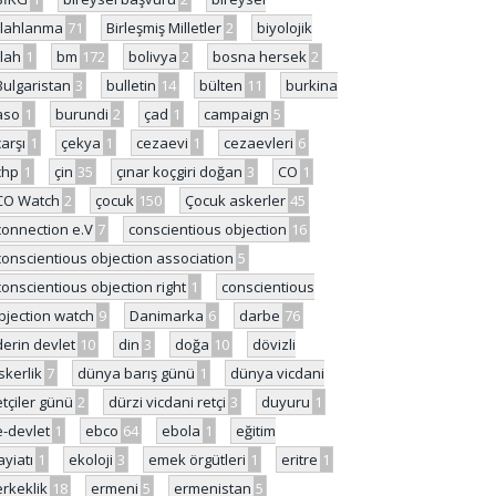
ilahlanma
71
Birleşmiş Milletler
2
biyolojik
ilah
1
bm
172
bolivya
2
bosna hersek
2
Bulgaristan
3
bulletin
14
bülten
11
burkina
aso
1
burundi
2
çad
1
campaign
5
çarşı
1
çekya
1
cezaevi
1
cezaevleri
6
chp
1
çin
35
çınar koçgiri doğan
3
CO
1
CO Watch
2
çocuk
150
Çocuk askerler
45
connection e.V
7
conscientious objection
16
conscientious objection association
5
conscientious objection right
1
conscientious
bjection watch
9
Danimarka
6
darbe
76
derin devlet
10
din
3
doğa
10
dövizli
skerlik
7
dünya barış günü
1
dünya vicdani
etçiler günü
2
dürzi vicdani retçi
3
duyuru
1
e-devlet
1
ebco
64
ebola
1
eğitim
ayiatı
1
ekoloji
3
emek örgütleri
1
eritre
1
erkeklik
18
ermeni
5
ermenistan
5