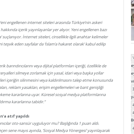
 Yeni engellenen internet siteleri arasında Türkiye’nin askeri
 hakkında içerik yayınlayanlar yer alıyor. Yeni engellenen bazı
uçlanıyor. İnternet siteleri, cinsellikle ilgili anahtar kelimeler
mi teşvik eden sayfalar da ‘İslam’a hakaret olarak’ kabul edilip
e
rik barındırıcılarını veya dijital platformları içeriği, özellikle de
ryalleri silmeye zorlamak için yasal, idari veya başka yollar
e
lileri içeriğin silinmesini veya kaldırılmasını talep etme konusunda
v
aları, reklam yasakları, erişim engellemeleri ve bant genişliği
ahkeme kararlarına uyar. Küresel sosyal medya platformlarına
y
ldırma kararlarına tabidir.”
’a atıf yapıldı
B
anıcılar oto-sansür uyguluyor mu? Başlığında 1 puan aldı.
eçen sene mayıs ayında, ‘Sosyal Medya Yönergesi’ yayınlayarak