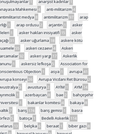
onuşulmayanlar
1
anarşist kadınlar
1
Anayasa Mahkemesi
4
anti-militarizm
4
antimilitarist medya
8
antimilitarizm
97
arap
rliği
1
arap ordusu
2
arjantin
1
asker
ileleri
1
asker hakları inisiyatifi
15
asker
açağı
31
asker uğurlama
18
askere kötü
uamele
55
askeri cezaevi
4
Askeri
arcamalar
92
askeri yargı
17
Askerlik
anunu
1
askersiz lefkoşa
5
Association for
onscientious Objection
1
asya
1
avrupa
41
avrupa konseyi
26
Avrupa Vicdani Ret Bürosu
2
avustralya
5
avusturya
2
AYİM
1
AYM
14
ayrımcılık
1
azerbaycan
8
bae
2
bahçeşehir
niversitesi
1
bakanlar komitesi
4
bakaya
8
baltık
7
barış
174
barış gemisi
1
basra
örfezi
5
batoça
1
Bedelli Askerlik
114
belarus
13
belçika
6
beraat
1
biber gazı
8
BİKG
1
bireysel başvuru
2
bireysel