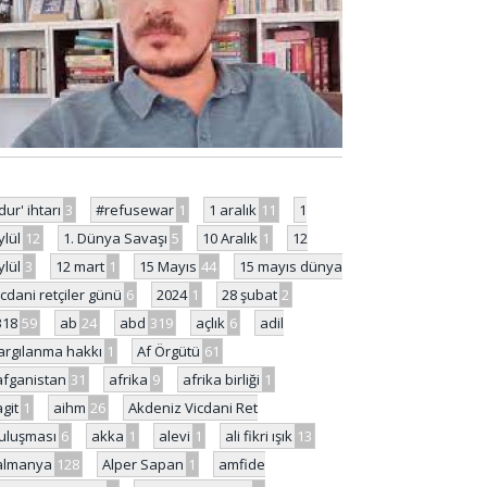
'dur' ihtarı
3
#refusewar
1
1 aralık
11
1
ylül
12
1. Dünya Savaşı
5
10 Aralık
1
12
ylül
3
12 mart
1
15 Mayıs
44
15 mayıs dünya
icdani retçiler günü
6
2024
1
28 şubat
2
318
59
ab
24
abd
319
açlık
6
adil
argılanma hakkı
1
Af Örgütü
61
afganistan
31
afrika
9
afrika birliği
1
agit
1
aihm
26
Akdeniz Vicdani Ret
uluşması
6
akka
1
alevi
1
ali fikri ışık
13
almanya
128
Alper Sapan
1
amfide