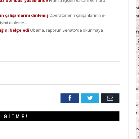
gaz bombası yasaklandı!
Fransa İçişleri Bakanı Bernard
s
n çalışanlarını dinlemiş
Operatörlerin çalışanlarının e-
s
işimi dinleme...
ığını belgeledi
Obama, raporun Senato'da okunmaya
f
o
Facebook
Twitter
Email
a
r
z