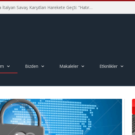
Hiroşima’nın 81. Yılında İtalyan Savaş Karşıtları Harekete Geçti: “Hatırlamak yeterli değil”
em
Bizden
Makaleler
Etkinlikler