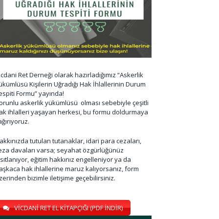
icdani Ret Derneği olarak hazırladığımız “Askerlik
ükümlüsü Kişilerin Uğradığı Hak İhlallerinin Durum
espiti Formu” yayında!
orunlu askerlik yükümlüsü olması sebebiyle çeşitli
ak ihlalleri yaşayan herkesi, bu formu doldurmaya
ağırıyoruz.
akkınızda tutulan tutanaklar, idari para cezaları,
eza davaları varsa; seyahat özgürlüğünüz
ısıtlanıyor, eğitim hakkınız engelleniyor ya da
aşkaca hak ihlallerine maruz kalıyorsanız, form
zerinden bizimle iletişime geçebilirsiniz.
VİCDANİ RET EL KİTAPÇIĞI (PDF İNDİR)