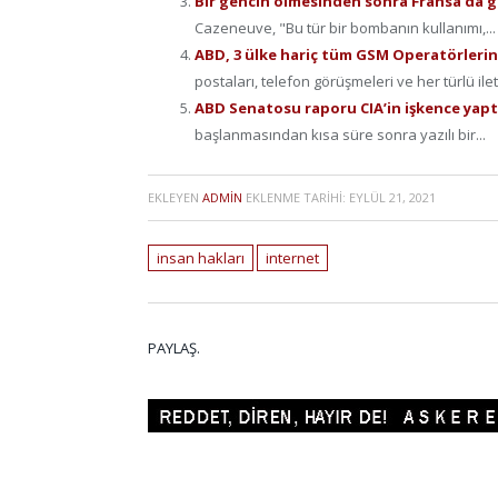
Bir gencin ölmesinden sonra Fransa’da 
Cazeneuve, "Bu tür bir bombanın kullanımı,...
ABD, 3 ülke hariç tüm GSM Operatörlerini
postaları, telefon görüşmeleri ve her türlü ilet
ABD Senatosu raporu CIA’in işkence yapt
başlanmasından kısa süre sonra yazılı bir...
EKLEYEN
ADMIN
EKLENME TARIHI:
EYLÜL 21, 2021
insan hakları
internet
PAYLAŞ.