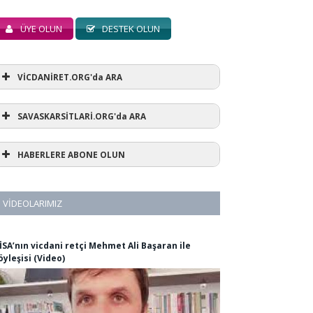
ÜYE OLUN
DESTEK OLUN
VİCDANİRET.ORG'da ARA
SAVASKARSİTLARİ.ORG'da ARA
HABERLERE ABONE OLUN
VIDEOLARIMIZ
İSA’nın vicdani retçi Mehmet Ali Başaran ile
öyleşisi (Video)