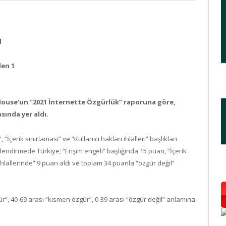
l
den 1
House’un “2021 İnternette Özgürlük” raporuna göre,
sında yer aldı.
“İçerik sınırlaması” ve “Kullanıcı hakları ihlalleri” başlıkları
endirmede Türkiye; “Erişim engeli” başlığında 15 puan, “İçerik
 ihlallerinde” 9 puan aldı ve toplam 34 puanla “özgür değil”
, 40-69 arası “kısmen özgür”, 0-39 arası “özgür değil” anlamına