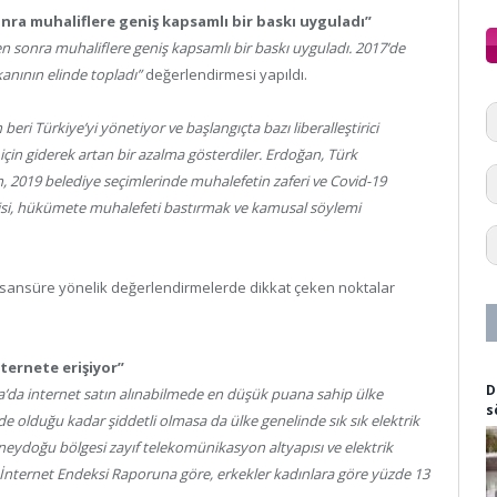
nra muhaliflere geniş kapsamlı bir baskı uyguladı”
n sonra muhaliflere geniş kapsamlı bir baskı uyguladı. 2017’de
anının elinde topladı”
değerlendirmesi yapıldı.
 beri Türkiye’yi yönetiyor ve başlangıçta bazı liberalleştirici
r için giderek artan bir azalma gösterdiler. Erdoğan, Türk
 2019 belediye seçimlerinde muhalefetin zaferi ve Covid-19
isi, hükümete muhalefeti bastırmak ve kamusal söylemi
e sansüre yönelik değerlendirmelerde dikkat çeken noktalar
ternete erişiyor”
D
pa’da internet satın alınabilmede en düşük puana sahip ülke
s
olduğu kadar şiddetli olmasa da ülke genelinde sık sık elektrik
neydoğu bölgesi zayıf telekomünikasyon altyapısı ve elektrik
ı İnternet Endeksi Raporuna göre, erkekler kadınlara göre yüzde 13