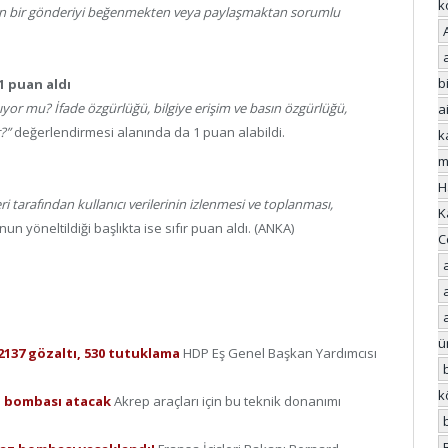
k
ılanan bir gönderiyi beğenmekten veya paylaşmaktan sorumlu
bi
1 puan aldı
yor mu? İfade özgürlüğü, bilgiye erişim ve basın özgürlüğü,
a
?”
değerlendirmesi alanında da 1 puan alabildi.
k
m
H
eri tarafından kullanıcı verilerinin izlenmesi ve toplanması,
K
n yöneltildiği başlıkta ise sıfır puan aldı. (ANKA)
C
ü
2137 gözaltı, 530 tutuklama
HDP Eş Genel Başkan Yardımcısı
k
az bombası atacak
Akrep araçları için bu teknik donanımı