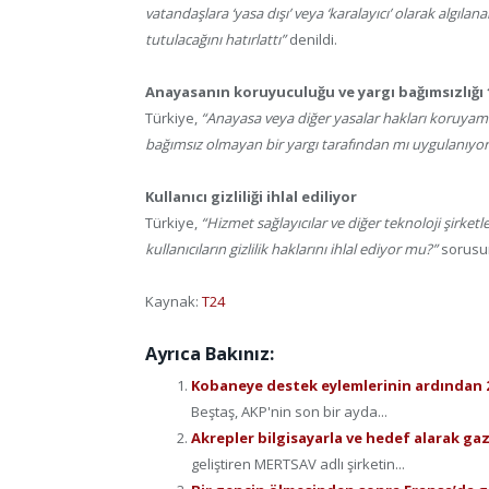
vatandaşlara ‘yasa dışı’ veya ‘karalayıcı’ olarak alg
tutulacağını hatırlattı”
denildi.
Anayasanın koruyuculuğu ve yargı bağımsızlığı 
Türkiye,
“Anayasa veya diğer yasalar hakları koruyamı
bağımsız olmayan bir yargı tarafından mı uygulanıyor
Kullanıcı gizliliği ihlal ediliyor
Türkiye,
“Hizmet sağlayıcılar ve diğer teknoloji şirketl
kullanıcıların gizlilik haklarını ihlal ediyor mu?”
sorusunu
Kaynak:
T24
Ayrıca Bakınız:
Kobaneye destek eylemlerinin ardından 
Beştaş, AKP'nin son bir ayda...
Akrepler bilgisayarla ve hedef alarak g
geliştiren MERTSAV adlı şirketin...