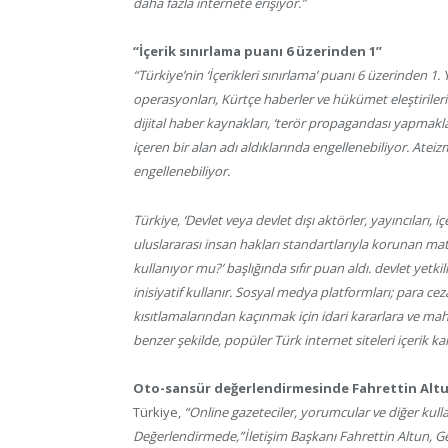
daha fazla internete erişiyor.”
“İçerik sınırlama puanı 6 üzerinden 1”
“Türkiye’nin ‘İçerikleri sınırlama’ puanı 6 üzerinden 1.
operasyonları, Kürtçe haberler ve hükümet eleştirileri
dijital haber kaynakları, ‘terör propagandası yapmakla’ s
içeren bir alan adı aldıklarında engellenebiliyor. Ateiz
engellenebiliyor.
Türkiye, ‘Devlet veya devlet dışı aktörler, yayıncıları, içe
uluslararası insan hakları standartlarıyla korunan mate
kullanıyor mu?’ başlığında sıfır puan aldı. devlet yetki
inisiyatif kullanır. Sosyal medya platformları; para cez
kısıtlamalarından kaçınmak için idari kararlara ve m
benzer şekilde, popüler Türk internet siteleri içerik ka
Oto-sansür değerlendirmesinde Fahrettin Altun
Türkiye,
“Online gazeteciler, yorumcular ve diğer kull
Değerlendirmede,”İletişim Başkanı Fahrettin Altun, G