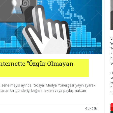
V
Y
T
Z
h
nternette “Özgür Olmayan
ç
H
c
k
n sene mayıs ayında, ‘Sosyal Medya Yönergesi’ yayınlayarak
b
 algılanan bir gönderiyi beğenmekten veya paylaşmaktan
ü
GÜNDEM