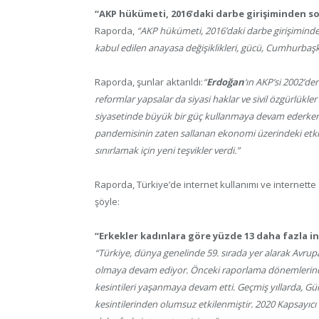
“AKP hükümeti, 2016’daki darbe girişiminden so
Raporda,
“AKP hükümeti, 2016’daki darbe girişiminde
kabul edilen anayasa değişiklikleri, gücü, Cumhurbaşk
Raporda, şunlar aktarıldı:
“
Erdoğan
‘ın AKP’si 2002’den
reformlar yapsalar da siyasi haklar ve sivil özgürlükle
siyasetinde büyük bir güç kullanmaya devam ederken,
pandemisinin zaten sallanan ekonomi üzerindeki etk
sınırlamak için yeni teşvikler verdi.”
Raporda, Türkiye’de internet kullanımı ve internett
şöyle:
“Erkekler kadınlara göre yüzde 13 daha fazla in
“Türkiye, dünya genelinde 59. sırada yer alarak Avru
olmaya devam ediyor. Önceki raporlama dönemlerinde 
kesintileri yaşanmaya devam etti. Geçmiş yıllarda, Gü
kesintilerinden olumsuz etkilenmiştir. 2020 Kapsayıc