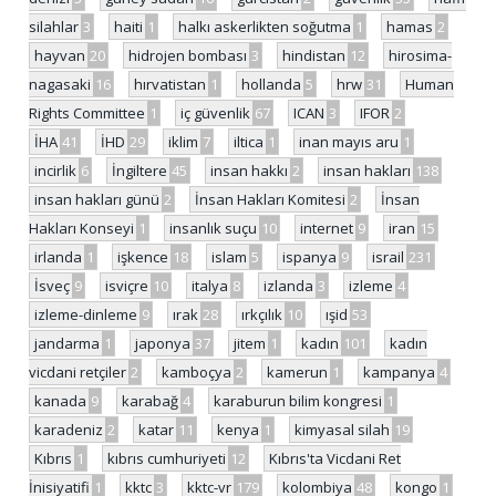
silahlar
3
haiti
1
halkı askerlikten soğutma
1
hamas
2
hayvan
20
hidrojen bombası
3
hindistan
12
hirosima-
nagasaki
16
hırvatistan
1
hollanda
5
hrw
31
Human
Rights Committee
1
iç güvenlik
67
ICAN
3
IFOR
2
İHA
41
İHD
29
iklim
7
iltica
1
inan mayıs aru
1
incirlik
6
İngiltere
45
insan hakkı
2
insan hakları
138
insan hakları günü
2
İnsan Hakları Komitesi
2
İnsan
Hakları Konseyi
1
insanlık suçu
10
internet
9
iran
15
irlanda
1
işkence
18
islam
5
ispanya
9
israil
231
İsveç
9
isviçre
10
italya
8
izlanda
3
izleme
4
izleme-dinleme
9
ırak
28
ırkçılık
10
ışid
53
jandarma
1
japonya
37
jitem
1
kadın
101
kadın
vicdani retçiler
2
kamboçya
2
kamerun
1
kampanya
4
kanada
9
karabağ
4
karaburun bilim kongresi
1
karadeniz
2
katar
11
kenya
1
kimyasal silah
19
Kıbrıs
1
kıbrıs cumhuriyeti
12
Kıbrıs'ta Vicdani Ret
İnisiyatifi
1
kktc
3
kktc-vr
179
kolombiya
48
kongo
1