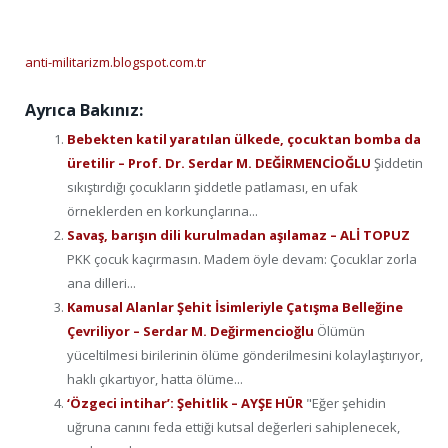
anti-militarizm.blogspot.com.tr
Ayrıca Bakınız:
Bebekten katil yaratılan ülkede, çocuktan bomba da
üretilir – Prof. Dr. Serdar M. DEĞİRMENCİOĞLU
Şiddetin
sıkıştırdığı çocukların şiddetle patlaması, en ufak
örneklerden en korkunçlarına...
Savaş, barışın dili kurulmadan aşılamaz – ALİ TOPUZ
PKK çocuk kaçırmasın. Madem öyle devam: Çocuklar zorla
ana dilleri...
Kamusal Alanlar Şehit İsimleriyle Çatışma Belleğine
Çevriliyor – Serdar M. Değirmencioğlu
Ölümün
yüceltilmesi birilerinin ölüme gönderilmesini kolaylaştırıyor,
haklı çıkartıyor, hatta ölüme...
‘Özgeci intihar’: Şehitlik – AYŞE HÜR
"Eğer şehidin
uğruna canını feda ettiği kutsal değerleri sahiplenecek,