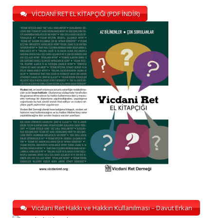
VİCDANİ RET EL KİTAPÇIĞI (PDF İNDİR)
Vicdani Ret Hakkı ve Hakkın Kullanılması – Davut Erkan