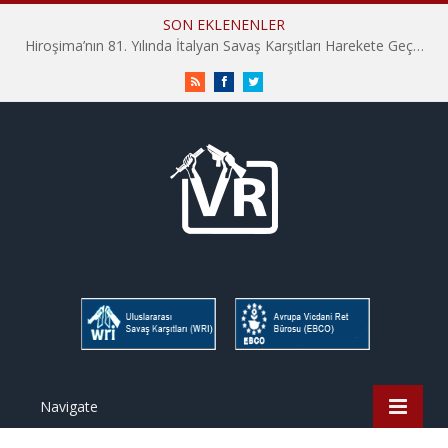
SON EKLENENLER
Hiroşima’nın 81. Yılında İtalyan Savaş Karşıtları Harekete Geçti: “Hatırlamak yeterli değil”
RSS
Facebook
Twitter
Navigate