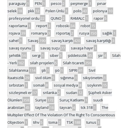
paraguay
1
PEN
1
pesco
2
peşmerge
1
pınar
selek
18
pkk
12
Polen Ünlü
1
polis
43
polonya
10
profesyonel ordu
22
QUNO
2
RAMALC
1
rapor
5
raporlama
1
report
3
roboski
34
robot
15
rojava
39
romanya
3
röportaj
2
rusya
150
sağlık
1
sahel
1
Savaş
190
savaş karşıtı
420
savaş karşıtlığı
3
savaş oyunu
2
savaş suçu
77
savaşa hayır
1
şehitlik
56
sergi
1
siber
5
şiddetsizlik
45
şiir
4
Silah
- Yerli
162
silah projeleri
5
Silah ticareti
256
Silahlanma
114
şili
1
şiö
1
SIPRI
41
Sivil
İtaatsizlik
29
sivil ölüm
5
sığınma
1
sıkıyönetim
1
sırbistan
1
somali
8
sosyal medya
8
soykırım
15
sözleşmeli er
17
srilanka
2
sudan
12
Şüpheli Asker
Ölümleri
358
Suriye
172
Suruç Katliamı
1
suudi
arabistan
45
tayland
16
tayvan
4
tck 318
1
The
Multiplier Effect Of The Violation Of The Right To Conscientious
Objection
1
tihv
5
toma
2
TSK
188
tunus
1