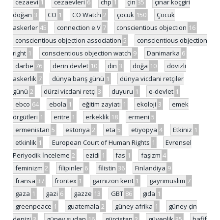
cezaevi
1
cezaevleri
6
chp
1
çin
35
çınar koçgiri
doğan
3
CO
1
CO Watch
2
çocuk
150
Çocuk
askerler
45
connection e.V
7
conscientious objection
16
conscientious objection association
5
conscientious objection
right
1
conscientious objection watch
9
Danimarka
6
darbe
76
derin devlet
10
din
3
doğa
10
dövizli
askerlik
7
dünya barış günü
1
dünya vicdani retçiler
günü
2
dürzi vicdani retçi
3
duyuru
1
e-devlet
1
ebco
64
ebola
1
eğitim zayiatı
1
ekoloji
3
emek
örgütleri
1
eritre
1
erkeklik
18
ermeni
5
ermenistan
5
estonya
2
eta
5
etiyopya
4
Etkiniz
1
etkinlik
1
European Court of Human Rights
1
Evrensel
Periyodik İnceleme
2
ezidi
1
fas
1
faşizm
4
feminizm
2
filipinler
6
filistin
36
Finlandiya
9
fransa
37
frontex
1
garnizon kent
1
gayrimüslim
7
gaza
1
gazi
6
gazze
13
GBT
86
gıda
1
greenpeace
1
guatemala
2
güney afrika
1
güney çin
denizi
3
güney sudan
16
gürcistan
2
güvenlik
35
hafif