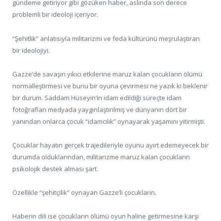
gündeme getiriyor gibi gözüken haber, aslında son derece
problemli bir ideoloji içeriyor.
“Şehitlik” anlatısıyla militarizmi ve feda kültürünü meşrulaştıran
bir ideolojiyi.
Gazze’de savaşın yıkıcı etkilerine maruz kalan çocukların ölümü
normalleştirmesi ve bunu bir oyuna çevirmesi ne yazık ki beklenir
bir durum. Saddam Hüseyin’in idam edildiği süreçte idam
fotoğrafları medyada yaygınlaştırılmış ve dünyanın dört bir
yanından onlarca çocuk “idamcılık” oynayarak yaşamını yitirmişti.
Çocuklar hayatın gerçek trajedileriyle oyunu ayırt edemeyecek bir
durumda olduklarından, militarizme maruz kalan çocukların
psikolojik destek alması şart.
Özellikle “şehitçilik” oynayan Gazze’li çocukların.
Haberin dili ise çocukların ölümü oyun haline getirmesine karşı