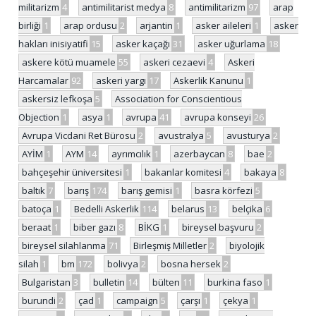
militarizm
4
antimilitarist medya
8
antimilitarizm
97
arap
birliği
1
arap ordusu
2
arjantin
1
asker aileleri
1
asker
hakları inisiyatifi
15
asker kaçağı
31
asker uğurlama
18
askere kötü muamele
55
askeri cezaevi
4
Askeri
Harcamalar
92
askeri yargı
17
Askerlik Kanunu
1
askersiz lefkoşa
5
Association for Conscientious
Objection
1
asya
1
avrupa
41
avrupa konseyi
26
Avrupa Vicdani Ret Bürosu
2
avustralya
5
avusturya
2
AYİM
1
AYM
14
ayrımcılık
1
azerbaycan
8
bae
2
bahçeşehir üniversitesi
1
bakanlar komitesi
4
bakaya
8
baltık
7
barış
174
barış gemisi
1
basra körfezi
5
batoça
1
Bedelli Askerlik
114
belarus
13
belçika
6
beraat
1
biber gazı
8
BİKG
1
bireysel başvuru
2
bireysel silahlanma
71
Birleşmiş Milletler
2
biyolojik
silah
1
bm
172
bolivya
2
bosna hersek
2
Bulgaristan
3
bulletin
14
bülten
11
burkina faso
1
burundi
2
çad
1
campaign
5
çarşı
1
çekya
1