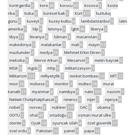
kontrgerilla
2
kore
49
korucu
30
kosova
1
kosta
rika
1
küba
2
küresel bak
1
Kürt
317
kurtuluş
günü
2
kuveyt
2
kuzey kutbu
4
lambdaistanbul
1
latin
amerika
1
ldp
1
letonya
1
lgbti
40
liberya
1
libya
11
litvanya
6
lübnan
3
macaristan
1
makedonya
1
malakanlar
3
mali
8
mayın
51
mazlumder
2
medya
25
Mehmet Erkin Ekren
1
meksika
1
Merve Arkun
1
Mesarvot
2
metin bayrak
2
MGK
9
mgsb
2
mhp
1
militarizasyon
1
Militarizm
123
milliyetçilik
7
misket bombası
10
MİT
12
mısır
16
mobese
1
monitor
1
mülteci
76
murat
kanatlı
21
myanmar
8
namibya
1
nato
107
nazizm
1
Netiwit Chotiphatphaisal
1
newroz
1
nijer
1
nijerya
8
nobel
9
norveç
3
nükleer
113
OAC
9
obama
2
ODTÜ
1
ohal
43
ortadoğu
15
osman murat ülke
2
otorite
1
Oyak
10
oyuncak silah
4
özel güvenlik
11
özel ordu
4
Pakistan
12
panel
1
papa
12