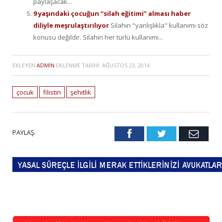
paylaşacak...
9 yaşındaki çocuğun “silah eğitimi” alması haber
diliyle meşrulaştırılıyor
Silahın "yanlışlıkla" kullanımı söz
konusu değildir. Silahın her türlü kullanımı...
EKLEYEN
ADMIN
EKLENME TARIHI:
AĞUSTOS 23, 2014
çocuk
filistin
şehitlik
PAYLAŞ.
Facebook
Twitter
Emai