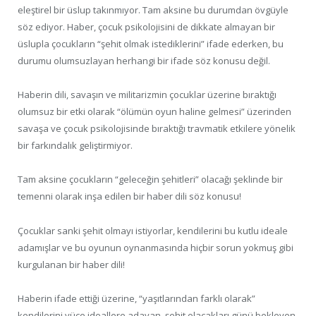
eleştirel bir üslup takınmıyor. Tam aksine bu durumdan övgüyle
söz ediyor. Haber, çocuk psikolojisini de dikkate almayan bir
üslupla çocukların “şehit olmak istediklerini” ifade ederken, bu
durumu olumsuzlayan herhangi bir ifade söz konusu değil.
Haberin dili, savaşın ve militarizmin çocuklar üzerine bıraktığı
olumsuz bir etki olarak “ölümün oyun haline gelmesi” üzerinden
savaşa ve çocuk psikolojisinde bıraktığı travmatik etkilere yönelik
bir farkındalık geliştirmiyor.
Tam aksine çocukların “geleceğin şehitleri” olacağı şeklinde bir
temenni olarak inşa edilen bir haber dili söz konusu!
Çocuklar sanki şehit olmayı istiyorlar, kendilerini bu kutlu ideale
adamışlar ve bu oyunun oynanmasında hiçbir sorun yokmuş gibi
kurgulanan bir haber dili!
Haberin ifade ettiği üzerine, “yaşıtlarından farklı olarak”
kendilerini yüce ideallere adayan, şehit olacakları günü bekleyen