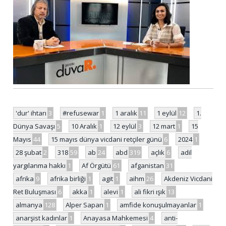
'dur' ihtarı
3
#refusewar
1
1 aralık
11
1 eylül
12
1.
Dünya Savaşı
5
10 Aralık
1
12 eylül
3
12 mart
1
15
Mayıs
44
15 mayıs dünya vicdani retçiler günü
6
2024
1
28 şubat
2
318
59
ab
24
abd
319
açlık
6
adil
yargılanma hakkı
1
Af Örgütü
61
afganistan
31
afrika
9
afrika birliği
1
agit
1
aihm
26
Akdeniz Vicdani
Ret Buluşması
6
akka
1
alevi
1
ali fikri ışık
13
almanya
128
Alper Sapan
1
amfide konuşulmayanlar
1
anarşist kadınlar
1
Anayasa Mahkemesi
4
anti-