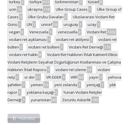
turkey
2
türkiye
410
türkmenistan
2
tüsiad
6
ucm
10
ukrayna
118
Ulke Group Cases
1
Ülke Group of
Cases
1
Ülke Grubu Davaları
2
Uluslararası Vicdani Ret
Günü
1
UN
1
unicef
26
uruguay
1
uzay
1
vegan
3
Venezuela
1
venezuella
2
Vicdani Ret
1302
vicdani ret açıklaması
1
vicdani ret atölyesi
1
vicdani ret
bülten
2
vicdani ret bülteni
7
Vicdani Ret Derneği
278
vicdani ret hakkı
8
Vicdani Ret Hakkının İhlali Katmerli Etkisi:
Vicdani Retçilerin Seyahat Özgürlüğünün Kısıtlanması ve Çalışma
Hakkının İhlali Raporu
1
vicdani ret izleme
53
vicdani
retçi
5
vr der
21
VR-DDER
1
WRİ
64
yayın
1
yehova
şahitleri
7
yemen
59
yeni zelanda
1
yeniçağ
1
yılık
rapor
1
yoklama kaçağı
2
Yunan Vicdani Retçiler
Derneği
1
yunanistan
40
Zorunlu Askerlik
183
YAZI EKLE