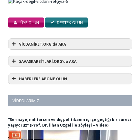
ÜYE OLUN
DESTEK OLUN
VİCDANİRET.ORG'da ARA
SAVASKARSİTLARİ.ORG'da ARA
HABERLERE ABONE OLUN
VIDEOLARIMIZ
“Sermaye, militarizm ve dış politikanın iç içe geçtiği bir süreci
yaşıyoruz” (Prof. Dr. İlhan Uzgel ile söyleşi – Video)