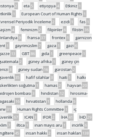
estonya
2
eta
5
etiyopya
4
Etkiniz
1
etkinlik
1
European Court of Human Rights
1
Evrensel Periyodik İnceleme
2
ezidi
1
fas
1
faşizm
4
feminizm
2
filipinler
6
filistin
36
Finlandiya
9
fransa
37
frontex
1
garnizon
ent
1
gayrimüslim
7
gaza
1
gazi
6
gazze
13
GBT
86
gıda
1
greenpeace
1
guatemala
2
güney afrika
1
güney çin
enizi
3
güney sudan
16
gürcistan
2
güvenlik
35
hafif silahlar
3
haiti
1
halkı
skerlikten soğutma
1
hamas
2
hayvan
20
hidrojen bombası
3
hindistan
12
hirosima-
agasaki
16
hırvatistan
1
hollanda
5
hrw
31
Human Rights Committee
1
iç
üvenlik
67
ICAN
3
IFOR
2
İHA
41
İHD
29
iklim
7
iltica
1
inan mayıs aru
1
incirlik
6
İngiltere
45
insan hakkı
2
insan hakları
138