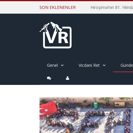
SON EKLENENLER
Genel
Vicdani Ret
Günd