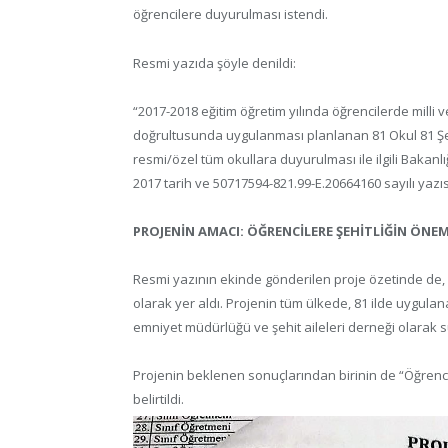
öğrencilere duyurulması istendi.
Resmi yazıda şöyle denildi:
“2017-2018 eğitim öğretim yılında öğrencilerde milli v
doğrultusunda uygulanması planlanan 81 Okul 81 Şeh
resmi/özel tüm okullara duyurulması ile ilgili Bakanl
2017 tarih ve 50717594-821.99-E.20664160 sayılı yazıs
PROJENİN AMACI: ÖĞRENCİLERE ŞEHİTLİĞİN ÖNE
Resmi yazının ekinde gönderilen proje özetinde de, 
olarak yer aldı. Projenin tüm ülkede, 81 ilde uygulanac
emniyet müdürlüğü ve şehit aileleri derneği olarak 
Projenin beklenen sonuçlarından birinin de “Öğrenc
belirtildi.