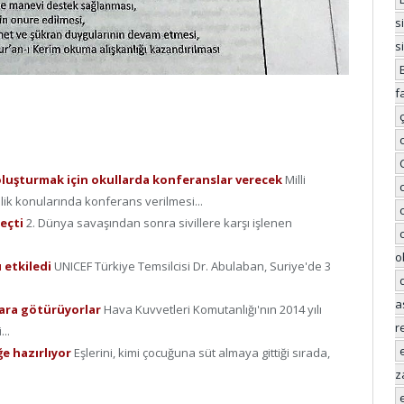
s
s
f
i’ oluşturmak için okullarda konferanslar verecek
Milli
lik konularında konferans verilmesi...
geçti
2. Dünya savaşından sonra sivillere karşı işlenen
o
u etkiledi
UNICEF Türkiye Temsilcisi Dr. Abulaban, Suriye'de 3
a
alara götürüyorlar
Hava Kuvvetleri Komutanlığı'nın 2014 yılı
r
..
ğe hazırlıyor
Eşlerini, kimi çocuğuna süt almaya gittiği sırada,
z