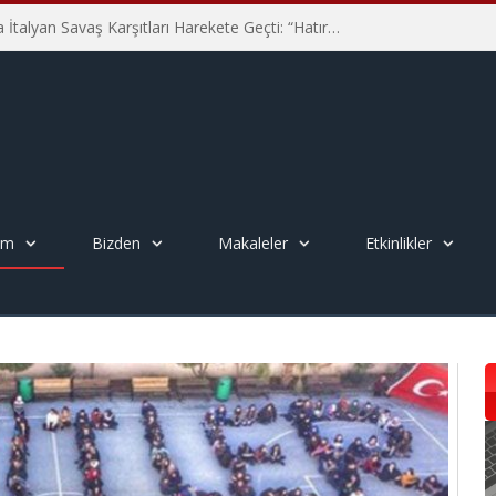
Hiroşima’nın 81. Yılında İtalyan Savaş Karşıtları Harekete Geçti: “Hatırlamak yeterli değil”
em
Bizden
Makaleler
Etkinlikler