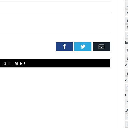
k
Facebook
Twitter
Email
d
a
n
g