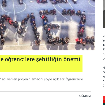
V
Y
T
Z
h
ile öğrencilere şehitliğin önemi
ç
H
c
k
adı verilen projenin amacını şöyle açıkladı: Öğrencilere
b
ü
GÜNDEM