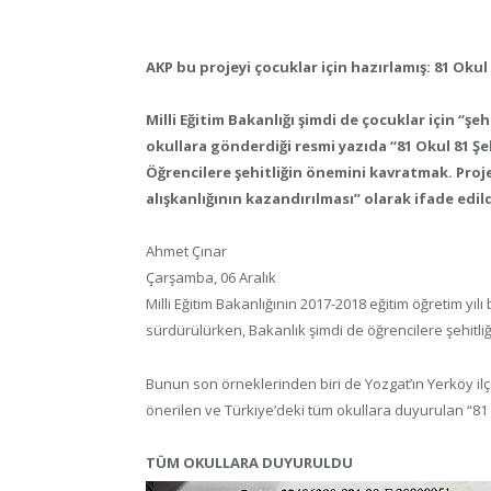
AKP bu projeyi çocuklar için hazırlamış: 81 Okul 
Milli Eğitim Bakanlığı şimdi de çocuklar için “şe
okullara gönderdiği resmi yazıda “81 Okul 81 Şeh
Öğrencilere şehitliğin önemini kavratmak. Pro
alışkanlığının kazandırılması” olarak ifade edild
Ahmet Çınar
Çarşamba, 06 Aralık
Milli Eğitim Bakanlığının 2017-2018 eğitim öğretim yıl
sürdürülürken, Bakanlık şimdi de öğrencilere şehitli
Bunun son örneklerinden biri de Yozgat’ın Yerköy i
önerilen ve Türkiye’deki tüm okullara duyurulan “81 o
TÜM OKULLARA DUYURULDU