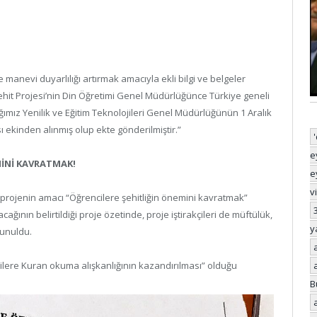
e manevi duyarlılığı artırmak amacıyla ekli bilgi ve belgeler
it Projesi’nin Din Öğretimi Genel Müdürlüğünce Türkiye geneli
ığımız Yenilik ve Eğitim Teknolojileri Genel Müdürlüğünün 1 Aralık
ı ekinden alınmış olup ekte gönderilmiştir.”
e
MİNİ KAVRATMAK!
e
v
projenin amacı “Öğrencilere şehitliğin önemini kavratmak”
ağının belirtildiği proje özetinde, proje iştirakçileri de müftülük,
y
sunuldu.
ilere Kuran okuma alışkanlığının kazandırılması” olduğu
B