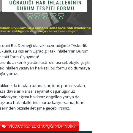
icdani Ret Derneği olarak hazırladığımız “Askerlik
ükümlüsü Kişilerin Uğradığı Hak İhlallerinin Durum
espiti Formu” yayında!
orunlu askerlik yükümlüsü olması sebebiyle çeşitli
ak ihlalleri yaşayan herkesi, bu formu doldurmaya
ağırıyoruz.
akkınızda tutulan tutanaklar, idari para cezaları,
eza davaları varsa; seyahat özgürlüğünüz
ısıtlanıyor, eğitim hakkınız engelleniyor ya da
aşkaca hak ihlallerine maruz kalıyorsanız, form
zerinden bizimle iletişime geçebilirsiniz.
VİCDANİ RET EL KİTAPÇIĞI (PDF İNDİR)