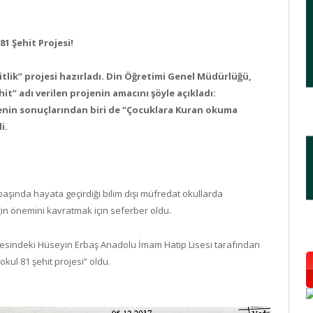
81 Şehit Projesi!
hitlik” projesi hazırladı. Din Öğretimi Genel Müdürlüğü,
it” adı verilen projenin amacını şöyle açıkladı:
jenin sonuçlarından biri de “Çocuklara Kuran okuma
i.
ı başında hayata geçirdiği bilim dışı müfredat okullarda
ğin önemini kavratmak için seferber oldu.
lçesindeki Hüseyin Erbaş Anadolu İmam Hatip Lisesi tarafından
kul 81 şehit projesi” oldu.