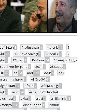
'dur' ihtarı
3
#refusewar
1
1 aralık
11
1
ylül
12
1. Dünya Savaşı
5
10 Aralık
1
12
ylül
3
12 mart
1
15 Mayıs
44
15 mayıs dünya
icdani retçiler günü
6
2024
1
28 şubat
2
318
59
ab
24
abd
319
açlık
6
adil
argılanma hakkı
1
Af Örgütü
61
afganistan
31
afrika
9
afrika birliği
1
agit
1
aihm
26
Akdeniz Vicdani Ret
uluşması
6
akka
1
alevi
1
ali fikri ışık
13
almanya
128
Alper Sapan
1
amfide