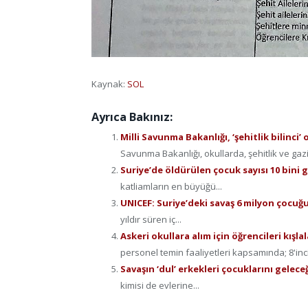
Kaynak:
SOL
Ayrıca Bakınız:
Milli Savunma Bakanlığı, ‘şehitlik bilinc
Savunma Bakanlığı, okullarda, şehitlik ve gazi
Suriye’de öldürülen çocuk sayısı 10 bini 
katliamların en büyüğü...
UNICEF: Suriye’deki savaş 6 milyon çocuğ
yıldır süren iç...
Askeri okullara alım için öğrencileri kışl
personel temin faaliyetleri kapsamında; 8'inci.
Savaşın ‘dul’ erkekleri çocuklarını gelece
kimisi de evlerine...