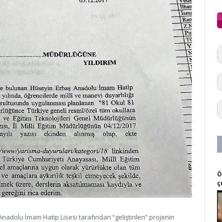
Ö
ç
nadolu İmam Hatip Lisesi tarafından “geliştirilen” projenin