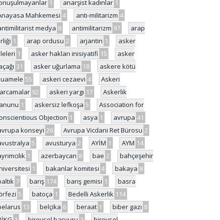
onuşulmayanlar
1
anarşist kadınlar
1
Anayasa Mahkemesi
4
anti-militarizm
4
antimilitarist medya
8
antimilitarizm
97
arap
rliği
1
arap ordusu
2
arjantin
1
asker
ileleri
1
asker hakları inisiyatifi
15
asker
açağı
31
asker uğurlama
18
askere kötü
uamele
55
askeri cezaevi
4
Askeri
arcamalar
92
askeri yargı
17
Askerlik
anunu
1
askersiz lefkoşa
5
Association for
onscientious Objection
1
asya
1
avrupa
41
avrupa konseyi
26
Avrupa Vicdani Ret Bürosu
2
avustralya
5
avusturya
2
AYİM
1
AYM
14
ayrımcılık
1
azerbaycan
8
bae
2
bahçeşehir
niversitesi
1
bakanlar komitesi
4
bakaya
8
baltık
7
barış
174
barış gemisi
1
basra
örfezi
5
batoça
1
Bedelli Askerlik
114
belarus
13
belçika
6
beraat
1
biber gazı
8
BİKG
1
bireysel başvuru
2
bireysel