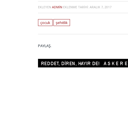
EKLEYEN
ADMIN
EKLENME TARIHI:
ARALIK 7, 2017
çocuk
şehitlik
PAYLAŞ.