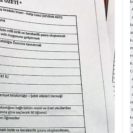
k
bi
a
k
m
H
K
C
ü
k