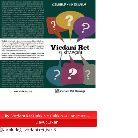
Vicdani Ret Hakkı ve Hakkın Kullanılması –
Davut Erkan