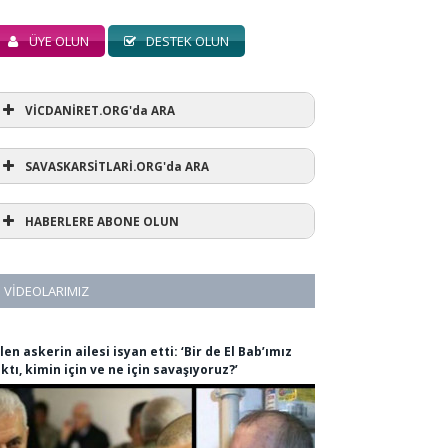
ÜYE OLUN
DESTEK OLUN
VİCDANİRET.ORG'da ARA
SAVASKARSİTLARİ.ORG'da ARA
HABERLERE ABONE OLUN
VIDEOLARIMIZ
len askerin ailesi isyan etti: ‘Bir de El Bab’ımız
ıktı, kimin için ve ne için savaşıyoruz?’