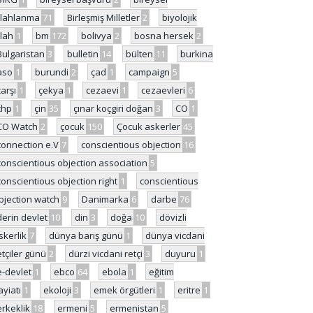
ilahlanma
71
Birleşmiş Milletler
2
biyolojik
ilah
1
bm
172
bolivya
2
bosna hersek
2
Bulgaristan
3
bulletin
14
bülten
11
burkina
aso
1
burundi
2
çad
1
campaign
5
çarşı
1
çekya
1
cezaevi
1
cezaevleri
6
chp
1
çin
35
çınar koçgiri doğan
3
CO
1
CO Watch
2
çocuk
150
Çocuk askerler
45
connection e.V
7
conscientious objection
16
conscientious objection association
5
conscientious objection right
1
conscientious
bjection watch
9
Danimarka
6
darbe
76
derin devlet
10
din
3
doğa
10
dövizli
skerlik
7
dünya barış günü
1
dünya vicdani
etçiler günü
2
dürzi vicdani retçi
3
duyuru
1
e-devlet
1
ebco
64
ebola
1
eğitim
ayiatı
1
ekoloji
3
emek örgütleri
1
eritre
1
erkeklik
18
ermeni
5
ermenistan
5