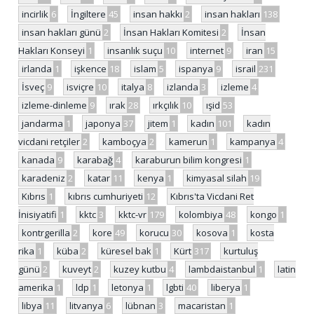
incirlik
6
İngiltere
45
insan hakkı
2
insan hakları
138
insan hakları günü
2
İnsan Hakları Komitesi
2
İnsan
Hakları Konseyi
1
insanlık suçu
10
internet
9
iran
15
irlanda
1
işkence
18
islam
5
ispanya
9
israil
231
İsveç
9
isviçre
10
italya
8
izlanda
3
izleme
4
izleme-dinleme
9
ırak
28
ırkçılık
10
ışid
53
jandarma
1
japonya
37
jitem
1
kadın
101
kadın
vicdani retçiler
2
kamboçya
2
kamerun
1
kampanya
4
kanada
9
karabağ
4
karaburun bilim kongresi
1
karadeniz
2
katar
11
kenya
1
kimyasal silah
19
Kıbrıs
1
kıbrıs cumhuriyeti
12
Kıbrıs'ta Vicdani Ret
İnisiyatifi
1
kktc
3
kktc-vr
179
kolombiya
48
kongo
1
kontrgerilla
2
kore
49
korucu
30
kosova
1
kosta
rika
1
küba
2
küresel bak
1
Kürt
317
kurtuluş
günü
2
kuveyt
2
kuzey kutbu
4
lambdaistanbul
1
latin
amerika
1
ldp
1
letonya
1
lgbti
40
liberya
1
libya
11
litvanya
6
lübnan
3
macaristan
1