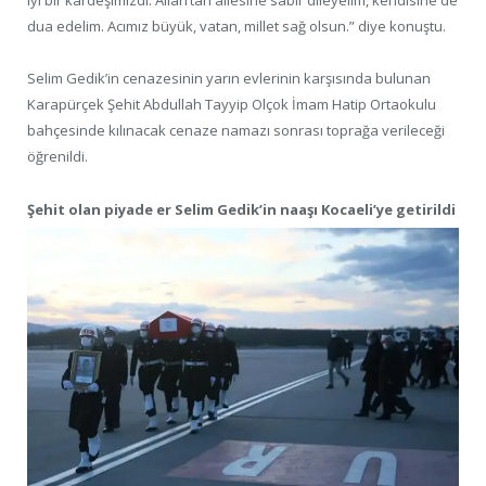
iyi bir kardeşimizdi. Allah’tan ailesine sabır dileyelim, kendisine de
dua edelim. Acımız büyük, vatan, millet sağ olsun.” diye konuştu.
Selim Gedik’in cenazesinin yarın evlerinin karşısında bulunan
Karapürçek Şehit Abdullah Tayyip Olçok İmam Hatip Ortaokulu
bahçesinde kılınacak cenaze namazı sonrası toprağa verileceği
öğrenildi.
Şehit olan piyade er Selim Gedik’in naaşı Kocaeli’ye getirildi