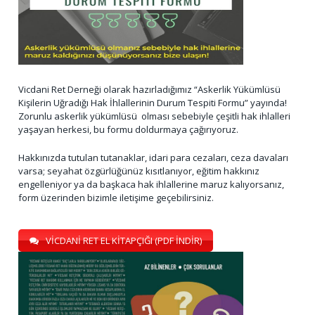
Vicdani Ret Derneği olarak hazırladığımız “Askerlik Yükümlüsü
Kişilerin Uğradığı Hak İhlallerinin Durum Tespiti Formu” yayında!
Zorunlu askerlik yükümlüsü olması sebebiyle çeşitli hak ihlalleri
yaşayan herkesi, bu formu doldurmaya çağırıyoruz.
Hakkınızda tutulan tutanaklar, idari para cezaları, ceza davaları
varsa; seyahat özgürlüğünüz kısıtlanıyor, eğitim hakkınız
engelleniyor ya da başkaca hak ihlallerine maruz kalıyorsanız,
form üzerinden bizimle iletişime geçebilirsiniz.
VİCDANİ RET EL KİTAPÇIĞI (PDF İNDİR)