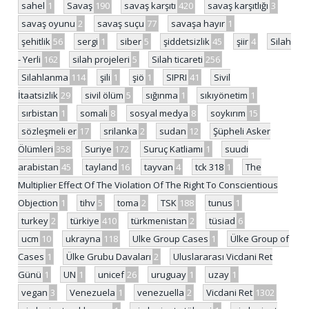
sahel
1
Savaş
190
savaş karşıtı
420
savaş karşıtlığı
3
savaş oyunu
2
savaş suçu
77
savaşa hayır
1
şehitlik
56
sergi
1
siber
5
şiddetsizlik
45
şiir
4
Silah
- Yerli
162
silah projeleri
5
Silah ticareti
256
Silahlanma
114
şili
1
şiö
1
SIPRI
41
Sivil
İtaatsizlik
29
sivil ölüm
5
sığınma
1
sıkıyönetim
1
sırbistan
1
somali
8
sosyal medya
8
soykırım
15
sözleşmeli er
17
srilanka
2
sudan
12
Şüpheli Asker
Ölümleri
358
Suriye
172
Suruç Katliamı
1
suudi
arabistan
45
tayland
16
tayvan
4
tck 318
1
The
Multiplier Effect Of The Violation Of The Right To Conscientious
Objection
1
tihv
5
toma
2
TSK
188
tunus
1
turkey
2
türkiye
410
türkmenistan
2
tüsiad
6
ucm
10
ukrayna
118
Ulke Group Cases
1
Ülke Group of
Cases
1
Ülke Grubu Davaları
2
Uluslararası Vicdani Ret
Günü
1
UN
1
unicef
26
uruguay
1
uzay
1
vegan
3
Venezuela
1
venezuella
2
Vicdani Ret
1302