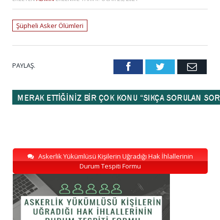
Şüpheli Asker Ölümleri
PAYLAŞ.
Facebook
Twitter
Emai
Askerlik Yükümlüsü Kişilerin Uğradığı Hak İhlallerinin
Durum Tespiti Formu