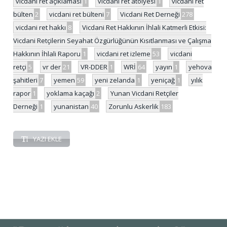
vicdani ret açıklaması
1
vicdani ret atölyesi
1
vicdani ret
bülten
2
vicdani ret bülteni
7
Vicdani Ret Derneği
278
vicdani ret hakkı
8
Vicdani Ret Hakkının İhlali Katmerli Etkisi:
Vicdani Retçilerin Seyahat Özgürlüğünün Kısıtlanması ve Çalışma
Hakkının İhlali Raporu
1
vicdani ret izleme
53
vicdani
retçi
5
vr der
21
VR-DDER
1
WRİ
64
yayın
1
yehova
şahitleri
7
yemen
59
yeni zelanda
1
yeniçağ
1
yılık
rapor
1
yoklama kaçağı
2
Yunan Vicdani Retçiler
Derneği
1
yunanistan
40
Zorunlu Askerlik
183
YAZI EKLE