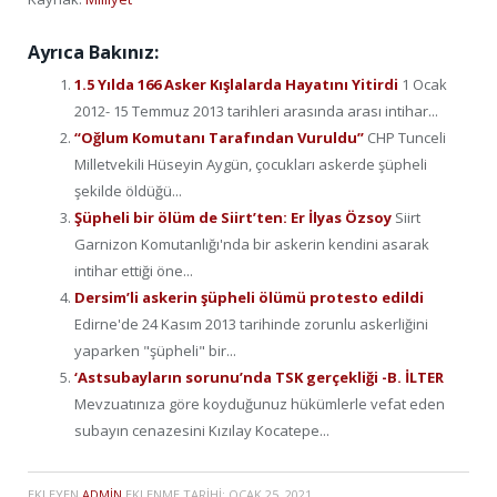
Ayrıca Bakınız:
1.5 Yılda 166 Asker Kışlalarda Hayatını Yitirdi
1 Ocak
2012- 15 Temmuz 2013 tarihleri arasında arası intihar...
“Oğlum Komutanı Tarafından Vuruldu”
CHP Tunceli
Milletvekili Hüseyin Aygün, çocukları askerde şüpheli
şekilde öldüğü...
Şüpheli bir ölüm de Siirt’ten: Er İlyas Özsoy
Siirt
Garnizon Komutanlığı'nda bir askerin kendini asarak
intihar ettiği öne...
Dersim’li askerin şüpheli ölümü protesto edildi
Edirne'de 24 Kasım 2013 tarihinde zorunlu askerliğini
yaparken "şüpheli" bir...
‘Astsubayların sorunu’nda TSK gerçekliği -B. İLTER
Mevzuatınıza göre koyduğunuz hükümlerle vefat eden
subayın cenazesini Kızılay Kocatepe...
EKLEYEN
ADMIN
EKLENME TARIHI:
OCAK 25, 2021