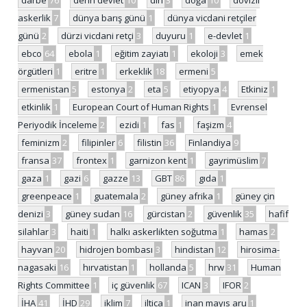
askerlik
7
dünya barış günü
1
dünya vicdani retçiler
günü
2
dürzi vicdani retçi
3
duyuru
1
e-devlet
1
ebco
64
ebola
1
eğitim zayiatı
1
ekoloji
3
emek
örgütleri
1
eritre
1
erkeklik
18
ermeni
5
ermenistan
5
estonya
2
eta
5
etiyopya
4
Etkiniz
1
etkinlik
1
European Court of Human Rights
1
Evrensel
Periyodik İnceleme
2
ezidi
1
fas
1
faşizm
4
feminizm
2
filipinler
6
filistin
36
Finlandiya
9
fransa
37
frontex
1
garnizon kent
1
gayrimüslim
7
gaza
1
gazi
6
gazze
13
GBT
86
gıda
1
greenpeace
1
guatemala
2
güney afrika
1
güney çin
denizi
3
güney sudan
16
gürcistan
2
güvenlik
35
hafif
silahlar
3
haiti
1
halkı askerlikten soğutma
1
hamas
2
hayvan
20
hidrojen bombası
3
hindistan
12
hirosima-
nagasaki
16
hırvatistan
1
hollanda
5
hrw
31
Human
Rights Committee
1
iç güvenlik
67
ICAN
3
IFOR
2
İHA
41
İHD
29
iklim
7
iltica
1
inan mayıs aru
1