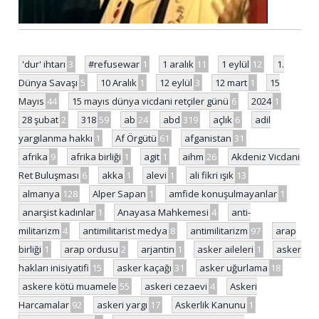
'dur' ihtarı
3
#refusewar
1
1 aralık
11
1 eylül
12
1.
Dünya Savaşı
5
10 Aralık
1
12 eylül
3
12 mart
1
15
Mayıs
44
15 mayıs dünya vicdani retçiler günü
6
2024
1
28 şubat
2
318
59
ab
24
abd
319
açlık
6
adil
yargılanma hakkı
1
Af Örgütü
61
afganistan
31
afrika
9
afrika birliği
1
agit
1
aihm
26
Akdeniz Vicdani
Ret Buluşması
6
akka
1
alevi
1
ali fikri ışık
13
almanya
128
Alper Sapan
1
amfide konuşulmayanlar
1
anarşist kadınlar
1
Anayasa Mahkemesi
4
anti-
militarizm
4
antimilitarist medya
8
antimilitarizm
97
arap
birliği
1
arap ordusu
2
arjantin
1
asker aileleri
1
asker
hakları inisiyatifi
15
asker kaçağı
31
asker uğurlama
18
askere kötü muamele
55
askeri cezaevi
4
Askeri
Harcamalar
92
askeri yargı
17
Askerlik Kanunu
1