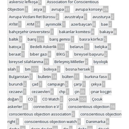
askersiz lefkoşa
5
Association for Conscientious
Objection
1
asya
1
avrupa
41
avrupa konseyi
26
Avrupa Vicdani Ret Bürosu
2
avustralya
5
avusturya
2
AYİM
1
AYM
14
ayrımcılık
1
azerbaycan
8
bae
2
bahçeşehir üniversitesi
1
bakanlar komitesi
4
bakaya
8
baltık
7
barış
174
barış gemisi
1
basra körfezi
5
batoça
1
Bedelli Askerlik
114
belarus
13
belçika
6
beraat
1
biber gazı
8
BİKG
1
bireysel başvuru
2
bireysel silahlanma
71
Birleşmiş Milletler
2
biyolojik
silah
1
bm
172
bolivya
2
bosna hersek
2
Bulgaristan
3
bulletin
14
bülten
11
burkina faso
1
burundi
2
çad
1
campaign
5
çarşı
1
çekya
1
cezaevi
1
cezaevleri
6
chp
1
çin
35
çınar koçgiri
doğan
3
CO
1
CO Watch
2
çocuk
150
Çocuk
askerler
45
connection e.V
7
conscientious objection
16
conscientious objection association
5
conscientious objection
right
1
conscientious objection watch
9
Danimarka
6
darbe
76
derin devlet
10
din
3
doğa
10
dövizli