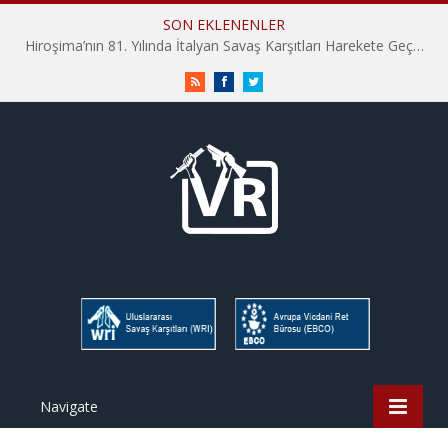
SON EKLENENLER
Hiroşima’nın 81. Yılında İtalyan Savaş Karşıtları Harekete Geçti: “Hatırlamak yeterli değil”
RSS
Facebook
Twitter
Navigate