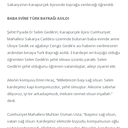
Sakarya’nın Karapürçek ilçesinde toprağa verileceği öğrenildi.
BABA EVİNE TÜRK BAYRAĞI ASILDI
Şehit Piyade Er Selim Gedik’in, Karapürçek ilçesi Cumhuriyet
Mahallesi Sakarya Caddesi üzerinde bulunan baba evinde anne
Ülviye Gedik ve ağabeyi Cengiz Gedik’e acı haberin verilmesinin
ardından binaya Türk Bayrağı asıldı. 3 kardeşin en küçüğü olduğu
öğrenilen Selim Gedik’in şehit olması üzüntü yarattı. Selim
Gedik’in şehit olduğunu öğrenen vatandaşlar, aileyi ziyaret etti.
Ailenin komşusu Emin Hıraç, “Milletimizin başı sağ olsun. Selim
kardeşimiz kapı komşumuzdur, şehit olmuştur. Ailesine sabırlar
diliyoruz, iyi bir arkadaşımızdı, mekanı cennet olsun inşallah.”
dedi.
Cumhuriyet Mahallesi Muhtarı Osman Usta, “Başımız sağ olsun,
vatan sağ olsun. Kardeşimiz elimizde büyüdü, komşumuzun oğlu