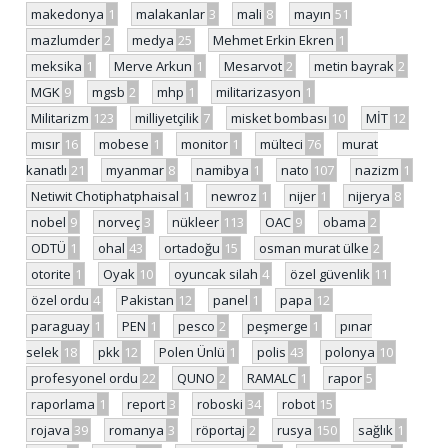
makedonya
1
malakanlar
3
mali
8
mayın
51
mazlumder
2
medya
25
Mehmet Erkin Ekren
1
meksika
1
Merve Arkun
1
Mesarvot
2
metin bayrak
2
MGK
9
mgsb
2
mhp
1
militarizasyon
1
Militarizm
123
milliyetçilik
7
misket bombası
10
MİT
12
mısır
16
mobese
1
monitor
1
mülteci
76
murat
kanatlı
21
myanmar
8
namibya
1
nato
107
nazizm
1
Netiwit Chotiphatphaisal
1
newroz
1
nijer
1
nijerya
8
nobel
9
norveç
3
nükleer
113
OAC
9
obama
2
ODTÜ
1
ohal
43
ortadoğu
15
osman murat ülke
2
otorite
1
Oyak
10
oyuncak silah
4
özel güvenlik
11
özel ordu
4
Pakistan
12
panel
1
papa
12
paraguay
1
PEN
1
pesco
2
peşmerge
1
pınar
selek
18
pkk
12
Polen Ünlü
1
polis
43
polonya
10
profesyonel ordu
22
QUNO
2
RAMALC
1
rapor
5
raporlama
1
report
3
roboski
34
robot
15
rojava
39
romanya
3
röportaj
2
rusya
150
sağlık
1