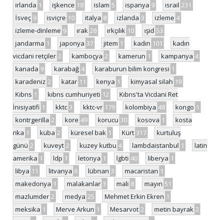
irlanda
1
işkence
18
islam
5
ispanya
9
israil
231
İsveç
9
isviçre
10
italya
8
izlanda
3
izleme
4
izleme-dinleme
9
ırak
28
ırkçılık
10
ışid
53
jandarma
1
japonya
37
jitem
1
kadın
101
kadın
vicdani retçiler
2
kamboçya
2
kamerun
1
kampanya
4
kanada
9
karabağ
4
karaburun bilim kongresi
1
karadeniz
2
katar
11
kenya
1
kimyasal silah
19
Kıbrıs
1
kıbrıs cumhuriyeti
12
Kıbrıs'ta Vicdani Ret
İnisiyatifi
1
kktc
3
kktc-vr
179
kolombiya
48
kongo
1
kontrgerilla
2
kore
49
korucu
30
kosova
1
kosta
rika
1
küba
2
küresel bak
1
Kürt
317
kurtuluş
günü
2
kuveyt
2
kuzey kutbu
4
lambdaistanbul
1
latin
amerika
1
ldp
1
letonya
1
lgbti
40
liberya
1
libya
11
litvanya
6
lübnan
3
macaristan
1
makedonya
1
malakanlar
3
mali
8
mayın
51
mazlumder
2
medya
25
Mehmet Erkin Ekren
1
meksika
1
Merve Arkun
1
Mesarvot
2
metin bayrak
2