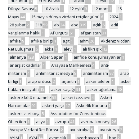
'dur' ihtarı
3
#refusewar
1
1 aralık
11
1 eylül
12
1.
Dünya Savaşı
5
10 Aralık
1
12 eylül
3
12 mart
1
15
Mayıs
44
15 mayıs dünya vicdani retçiler günü
6
2024
1
28 şubat
2
318
59
ab
24
abd
319
açlık
6
adil
yargılanma hakkı
1
Af Örgütü
61
afganistan
31
afrika
9
afrika birliği
1
agit
1
aihm
26
Akdeniz Vicdani
Ret Buluşması
6
akka
1
alevi
1
ali fikri ışık
13
almanya
128
Alper Sapan
1
amfide konuşulmayanlar
1
anarşist kadınlar
1
Anayasa Mahkemesi
4
anti-
militarizm
4
antimilitarist medya
8
antimilitarizm
97
arap
birliği
1
arap ordusu
2
arjantin
1
asker aileleri
1
asker
hakları inisiyatifi
15
asker kaçağı
31
asker uğurlama
18
askere kötü muamele
55
askeri cezaevi
4
Askeri
Harcamalar
92
askeri yargı
17
Askerlik Kanunu
1
askersiz lefkoşa
5
Association for Conscientious
Objection
1
asya
1
avrupa
41
avrupa konseyi
26
Avrupa Vicdani Ret Bürosu
2
avustralya
5
avusturya
2
AYİM
1
AYM
14
ayrımcılık
1
azerbaycan
8
bae
2