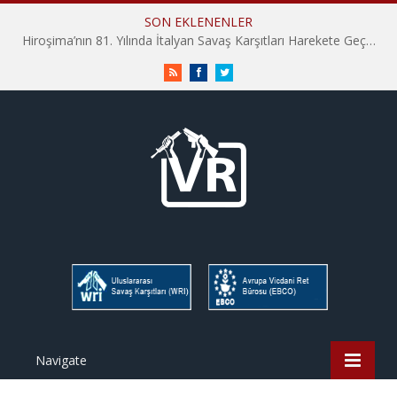
SON EKLENENLER
Hiroşima’nın 81. Yılında İtalyan Savaş Karşıtları Harekete Geçti: “Hatırlamak yeterli değil”
RSS
Facebook
Twitter
Navigate