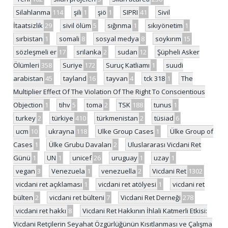
Silahlanma
114
şili
1
şiö
1
SIPRI
41
Sivil
İtaatsizlik
29
sivil ölüm
5
sığınma
1
sıkıyönetim
1
sırbistan
1
somali
8
sosyal medya
8
soykırım
15
sözleşmeli er
17
srilanka
2
sudan
12
Şüpheli Asker
Ölümleri
358
Suriye
172
Suruç Katliamı
1
suudi
arabistan
45
tayland
16
tayvan
4
tck 318
1
The
Multiplier Effect Of The Violation Of The Right To Conscientious
Objection
1
tihv
5
toma
2
TSK
188
tunus
1
turkey
2
türkiye
410
türkmenistan
2
tüsiad
6
ucm
10
ukrayna
118
Ulke Group Cases
1
Ülke Group of
Cases
1
Ülke Grubu Davaları
2
Uluslararası Vicdani Ret
Günü
1
UN
1
unicef
26
uruguay
1
uzay
1
vegan
3
Venezuela
1
venezuella
2
Vicdani Ret
1302
vicdani ret açıklaması
1
vicdani ret atölyesi
1
vicdani ret
bülten
2
vicdani ret bülteni
7
Vicdani Ret Derneği
278
vicdani ret hakkı
8
Vicdani Ret Hakkının İhlali Katmerli Etkisi:
Vicdani Retçilerin Seyahat Özgürlüğünün Kısıtlanması ve Çalışma