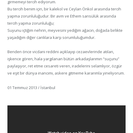
girmemeyi tercih ediyorum.
Bu tercih benim için, bir kalekol ve Ceylan Önkol arasında tercih
yapma zorunluluğudur. Bir avm ve Ethem sarısülük arasında
tercih yapma zorunluluğu;
Suyunu içtiğim nehrin, meyvesini yediğim ağacın, doğada birlikte
yaşadığım diğer canlılara karşı sorumluluğumdur.
Benden önce vicdani reddini açıklayıp cezaevlerinde atılan,
işkence gören, hala yargılanan bütün arkadaşlarımın “suçunu”
paylaşıyor, ret etme cesareti veren, iradelerini selamlıyor, özgür
ve eşit bir dünya inancımı, askere gitmeme kararımla yineliyorum.
01 Temmuz 2013 / İstanbul