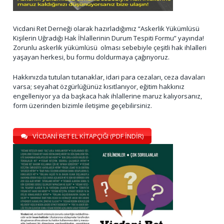
Vicdani Ret Derneği olarak hazırladığımız “Askerlik Yükümlüsü
Kişilerin Uğradığı Hak İhlallerinin Durum Tespiti Formu” yayında!
Zorunlu askerlik yükümlüsü olması sebebiyle çeşitli hak ihlalleri
yaşayan herkesi, bu formu doldurmaya çağırıyoruz.
Hakkınızda tutulan tutanaklar, idari para cezaları, ceza davaları
varsa; seyahat özgürlüğünüz kısıtlanıyor, eğitim hakkınız
engelleniyor ya da başkaca hak ihlallerine maruz kalıyorsanız,
form üzerinden bizimle iletişime geçebilirsiniz.
VİCDANİ RET EL KİTAPÇIĞI (PDF İNDİR)