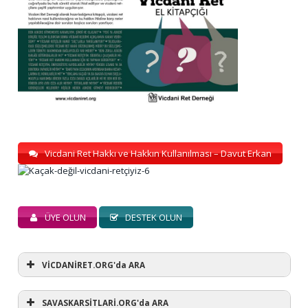
Vicdani Ret Hakkı ve Hakkın Kullanılması – Davut Erkan
ÜYE OLUN
DESTEK OLUN
VİCDANİRET.ORG'da ARA
SAVASKARSİTLARİ.ORG'da ARA