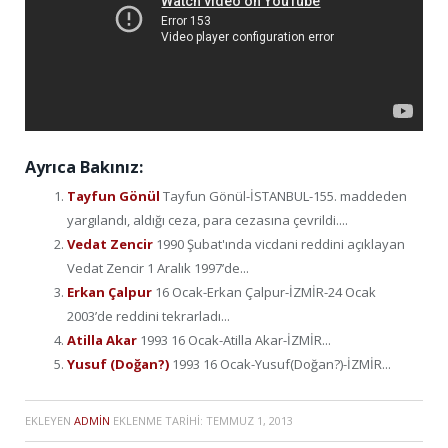
Ayrıca Bakınız:
Tayfun Gönül
Tayfun Gönül-İSTANBUL-155. maddeden
yargılandı, aldığı ceza, para cezasına çevrildi....
Vedat Zencir
1990 Şubat'ında vicdani reddini açıklayan
Vedat Zencir 1 Aralık 1997’de...
Erkan Çalpur
16 Ocak-Erkan Çalpur-İZMİR-24 Ocak
2003’de reddini tekrarladı...
Atilla Akar
1993 16 Ocak-Atilla Akar-İZMİR...
Yusuf (Doğan?)
1993 16 Ocak-Yusuf(Doğan?)-İZMİR...
EKLEYEN
ADMIN
EKLENME TARIHI:
TEMMUZ 1, 2013