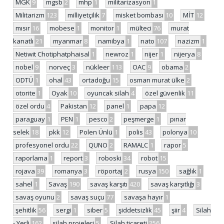
MGK
9
mgsb
2
mhp
1
militarizasyon
1
Militarizm
123
milliyetçilik
7
misket bombası
10
MİT
12
mısır
16
mobese
1
monitor
1
mülteci
76
murat
kanatlı
21
myanmar
8
namibya
1
nato
107
nazizm
1
Netiwit Chotiphatphaisal
1
newroz
1
nijer
1
nijerya
8
nobel
9
norveç
3
nükleer
113
OAC
9
obama
2
ODTÜ
1
ohal
43
ortadoğu
15
osman murat ülke
2
otorite
1
Oyak
10
oyuncak silah
4
özel güvenlik
11
özel ordu
4
Pakistan
12
panel
1
papa
12
paraguay
1
PEN
1
pesco
2
peşmerge
1
pınar
selek
18
pkk
12
Polen Ünlü
1
polis
43
polonya
10
profesyonel ordu
22
QUNO
2
RAMALC
1
rapor
5
raporlama
1
report
3
roboski
34
robot
15
rojava
39
romanya
3
röportaj
2
rusya
150
sağlık
1
sahel
1
Savaş
190
savaş karşıtı
420
savaş karşıtlığı
3
savaş oyunu
2
savaş suçu
77
savaşa hayır
1
şehitlik
56
sergi
1
siber
5
şiddetsizlik
45
şiir
4
Silah
- Yerli
162
silah projeleri
5
Silah ticareti
256