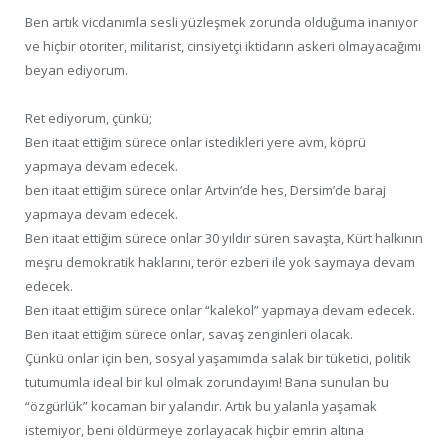
Ben artık vicdanımla sesli yüzleşmek zorunda olduğuma inanıyor
ve hiçbir otoriter, militarist, cinsiyetçi iktidarın askeri olmayacağımı
beyan ediyorum.
Ret ediyorum, çünkü;
Ben itaat ettiğim sürece onlar istedikleri yere avm, köprü
yapmaya devam edecek.
ben itaat ettiğim sürece onlar Artvin’de hes, Dersim’de baraj
yapmaya devam edecek.
Ben itaat ettiğim sürece onlar 30 yıldır süren savaşta, Kürt halkının
meşru demokratik haklarını, terör ezberi ile yok saymaya devam
edecek.
Ben itaat ettiğim sürece onlar “kalekol” yapmaya devam edecek.
Ben itaat ettiğim sürece onlar, savaş zenginleri olacak.
Çünkü onlar için ben, sosyal yaşamımda salak bir tüketici, politik
tutumumla ideal bir kul olmak zorundayım! Bana sunulan bu
“özgürlük” kocaman bir yalandır. Artık bu yalanla yaşamak
istemiyor, beni öldürmeye zorlayacak hiçbir emrin altına