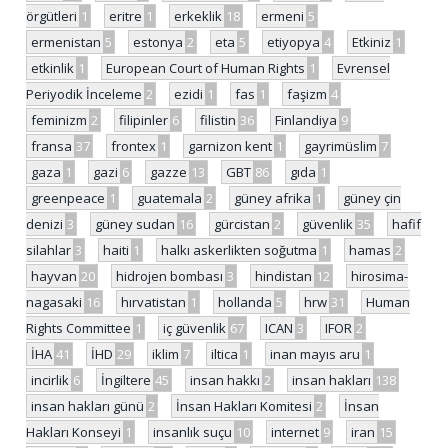
örgütleri
1
eritre
1
erkeklik
18
ermeni
5
ermenistan
5
estonya
2
eta
5
etiyopya
4
Etkiniz
1
etkinlik
1
European Court of Human Rights
1
Evrensel
Periyodik İnceleme
2
ezidi
1
fas
1
faşizm
4
feminizm
2
filipinler
6
filistin
36
Finlandiya
9
fransa
37
frontex
1
garnizon kent
1
gayrimüslim
7
gaza
1
gazi
6
gazze
13
GBT
86
gıda
1
greenpeace
1
guatemala
2
güney afrika
1
güney çin
denizi
3
güney sudan
16
gürcistan
2
güvenlik
35
hafif
silahlar
3
haiti
1
halkı askerlikten soğutma
1
hamas
2
hayvan
20
hidrojen bombası
3
hindistan
12
hirosima-
nagasaki
16
hırvatistan
1
hollanda
5
hrw
31
Human
Rights Committee
1
iç güvenlik
67
ICAN
3
IFOR
2
İHA
41
İHD
29
iklim
7
iltica
1
inan mayıs aru
1
incirlik
6
İngiltere
45
insan hakkı
2
insan hakları
138
insan hakları günü
2
İnsan Hakları Komitesi
2
İnsan
Hakları Konseyi
1
insanlık suçu
10
internet
9
iran
15