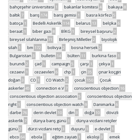
bahçeşehir üniversitesi
1
bakanlar komitesi
4
bakaya
8
baltık
7
barış
174
barış gemisi
1
basra körfezi
5
batoça
1
Bedelli Askerlik
114
belarus
13
belçika
6
beraat
1
biber gazı
8
BİKG
1
bireysel başvuru
2
bireysel silahlanma
71
Birleşmiş Milletler
2
biyolojik
silah
1
bm
172
bolivya
2
bosna hersek
2
Bulgaristan
3
bulletin
14
bülten
11
burkina faso
1
burundi
2
çad
1
campaign
5
çarşı
1
çekya
1
cezaevi
1
cezaevleri
6
chp
1
çin
35
çınar koçgiri
doğan
3
CO
1
CO Watch
2
çocuk
150
Çocuk
askerler
45
connection e.V
7
conscientious objection
16
conscientious objection association
5
conscientious objection
right
1
conscientious objection watch
9
Danimarka
6
darbe
76
derin devlet
10
din
3
doğa
10
dövizli
askerlik
7
dünya barış günü
1
dünya vicdani retçiler
günü
2
dürzi vicdani retçi
3
duyuru
1
e-devlet
1
ebco
64
ebola
1
eğitim zayiatı
1
ekoloji
3
emek