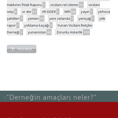
Hakkının İhlali Raporu
1
vicdani ret izleme
53
vicdani
retçi
5
vr der
21
VR-DDER
1
WRİ
64
yayın
1
yehova
şahitleri
7
yemen
59
yeni zelanda
1
yeniçağ
1
yılık
rapor
1
yoklama kaçağı
2
Yunan Vicdani Retçiler
Derneği
1
yunanistan
40
Zorunlu Askerlik
183
YAZI EKLE