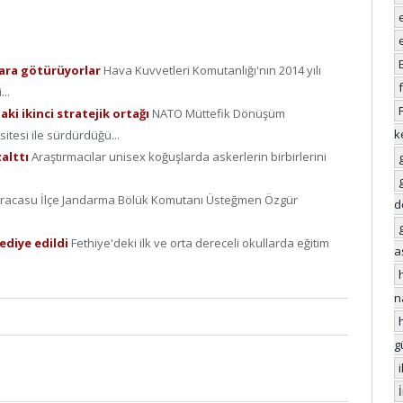
alara götürüyorlar
Hava Kuvvetleri Komutanlığı'nın 2014 yılı
..
i ikinci stratejik ortağı
NATO Müttefik Dönüşüm
k
itesi ile sürdürdüğü...
alttı
Araştırmacılar unisex koğuşlarda askerlerin birbirlerini
racasu İlçe Jandarma Bölük Komutanı Üsteğmen Özgür
d
ediye edildi
Fethiye'deki ilk ve orta dereceli okullarda eğitim
a
n
g