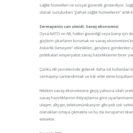
sağlık hizmetleri ve sosyal güvenlik gösteriliyor. Sağ
olarak sunulurken “pahalı sağlık hizmetlerini” artık
Sermayenin can simidi: Savaş ekonomisi
Oysa NATO ve AB, halkın güvenliği veya barışı için d
güçlerin çıkarlarını korumak ve savaş ekonomisini b
Askerlik Deneyimi” etkinlikleri, gençlere gönderile
politikaları emperyalist savaş hazırlıklarının birer y
Çünkü AB çevrelerinde giderek daha sık kullanılan b
sermayeyi canlandırmak ve kâr elde etme koşullarını
Nitekim savaş ekonomisine geçiş yalnızca silah üretim
savaş hazırlıklarının ihtiyaçlarına göre uyarlanması
ulaşım, altyapı, telekomünikasyon gibi pek çok sekt
olanakları ortaya çıkmakta ve bu da Avrupa’nın tıkanan
etmekte.