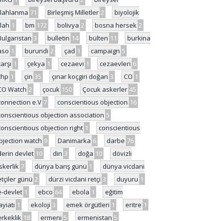
ilahlanma
71
Birleşmiş Milletler
2
biyolojik
ilah
1
bm
172
bolivya
2
bosna hersek
2
Bulgaristan
3
bulletin
14
bülten
11
burkina
aso
1
burundi
2
çad
1
campaign
5
çarşı
1
çekya
1
cezaevi
1
cezaevleri
6
chp
1
çin
35
çınar koçgiri doğan
3
CO
1
CO Watch
2
çocuk
150
Çocuk askerler
45
connection e.V
7
conscientious objection
16
conscientious objection association
5
conscientious objection right
1
conscientious
bjection watch
9
Danimarka
6
darbe
76
derin devlet
10
din
3
doğa
10
dövizli
skerlik
7
dünya barış günü
1
dünya vicdani
etçiler günü
2
dürzi vicdani retçi
3
duyuru
1
e-devlet
1
ebco
64
ebola
1
eğitim
ayiatı
1
ekoloji
3
emek örgütleri
1
eritre
1
erkeklik
18
ermeni
5
ermenistan
5