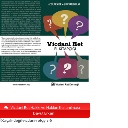
Vicdani Ret Hakkı ve Hakkın Kullanılması –
Davut Erkan