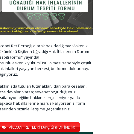
icdani Ret Derneği olarak hazırladığımız “Askerlik
ükümlüsü Kişilerin Uğradığı Hak İhlallerinin Durum
espiti Formu” yayında!
orunlu askerlik yükümlüsü olması sebebiyle çeşitli
ak ihlalleri yaşayan herkesi, bu formu doldurmaya
ağırıyoruz.
akkınızda tutulan tutanaklar, idari para cezaları,
eza davaları varsa; seyahat özgürlüğünüz
ısıtlanıyor, eğitim hakkınız engelleniyor ya da
aşkaca hak ihlallerine maruz kalıyorsanız, form
zerinden bizimle iletişime geçebilirsiniz.
VİCDANİ RET EL KİTAPÇIĞI (PDF İNDİR)