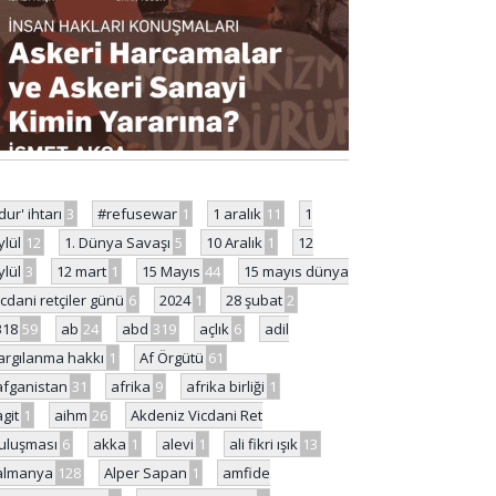
'dur' ihtarı
3
#refusewar
1
1 aralık
11
1
ylül
12
1. Dünya Savaşı
5
10 Aralık
1
12
ylül
3
12 mart
1
15 Mayıs
44
15 mayıs dünya
icdani retçiler günü
6
2024
1
28 şubat
2
318
59
ab
24
abd
319
açlık
6
adil
argılanma hakkı
1
Af Örgütü
61
afganistan
31
afrika
9
afrika birliği
1
agit
1
aihm
26
Akdeniz Vicdani Ret
uluşması
6
akka
1
alevi
1
ali fikri ışık
13
almanya
128
Alper Sapan
1
amfide