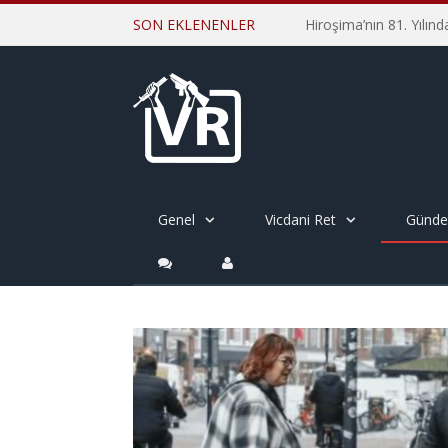
SON EKLENENLER
Genel
Vicdani Ret
Günd