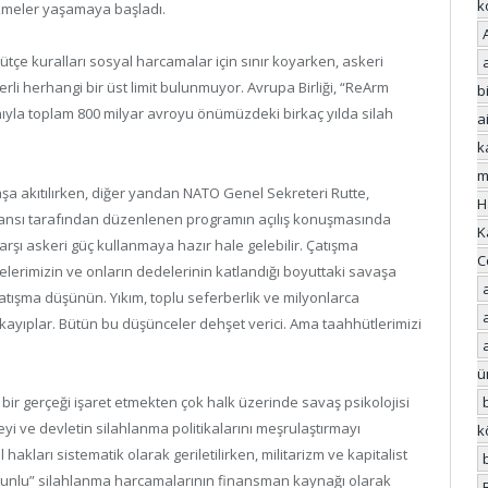
k
ikmeler yaşamaya başladı.
tçe kuralları sosyal harcamalar için sınır koyarken, askeri
rli herhangi bir üst limit bulunmuyor. Avrupa Birliği, “ReArm
bi
ıyla toplam 800 milyar avroyu önümüzdeki birkaç yılda silah
a
k
m
a akıtılırken, diğer yandan NATO Genel Sekreteri Rutte,
H
ansı tarafından düzenlenen programın açılış konuşmasında
K
arşı askeri güç kullanmaya hazır hale gelebilir. Çatışma
C
elerimizin ve onların dedelerinin katlandığı boyuttaki savaşa
r çatışma düşünün. Yıkım, toplu seferberlik ve milyonlarca
kayıplar. Bütün bu düşünceler dehşet verici. Ama taahhütlerimizi
ü
 bir gerçeği işaret etmekten çok halk üzerinde savaş psikolojisi
eyi ve devletin silahlanma politikalarını meşrulaştırmayı
k
akları sistematik olarak geriletilirken, militarizm ve kapitalist
orunlu” silahlanma harcamalarının finansman kaynağı olarak