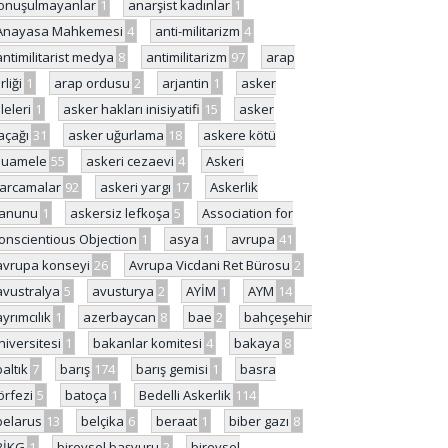
onuşulmayanlar
1
anarşist kadınlar
1
Anayasa Mahkemesi
4
anti-militarizm
4
antimilitarist medya
8
antimilitarizm
97
arap
rliği
1
arap ordusu
2
arjantin
1
asker
ileleri
1
asker hakları inisiyatifi
15
asker
açağı
31
asker uğurlama
18
askere kötü
uamele
55
askeri cezaevi
4
Askeri
arcamalar
92
askeri yargı
17
Askerlik
anunu
1
askersiz lefkoşa
5
Association for
onscientious Objection
1
asya
1
avrupa
41
avrupa konseyi
26
Avrupa Vicdani Ret Bürosu
2
avustralya
5
avusturya
2
AYİM
1
AYM
14
ayrımcılık
1
azerbaycan
8
bae
2
bahçeşehir
niversitesi
1
bakanlar komitesi
4
bakaya
8
baltık
7
barış
174
barış gemisi
1
basra
örfezi
5
batoça
1
Bedelli Askerlik
114
belarus
13
belçika
6
beraat
1
biber gazı
8
BİKG
1
bireysel başvuru
2
bireysel