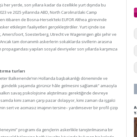
ğü her yerde, son yıllara kadar da özellikle yurt dışında bu
 2023 ve 2025 yıllarında ABD, North Carolina’daki Camp
’ten itibaren de Bosna-Hersek’teki EUFOR Althea görevinde
asker etkileşim faaliyetleri gerçekleştirdiler. Yurt içinde ise
 Amersfoort, Soesterberg, Utrecht ve Wageningen gibi şehir ve
. Ancak tam donanımlı askerlerin sokaklarda sivillerin arasına
zm propagandası yapılan sosyal devriyeler son yıllarda karşımıza
tırma turları
n Pieter Balkenende’nin Hollanda başbakanlığı döneminde ve
nun gündelik yaşamda görünür hâle gelmesini sağlamak” amacıyla
halkın savaş psikolojisine alıştırılması gerektiğinde devreye
samda kimi zaman çarşı pazar dolaşıyor, kimi zaman da işgalci
n sert ve acımasız imajının tersine– yardımsever bir profil çizip
A
Y
neyimi” programı da gençlerin askerlikle tanıştırılmasına bir
sterveld bölgesine bağlı Havelte köyünde bulunan bir kışlada