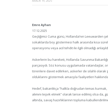
ARALIK 19, 2025
·
Emre Ayhan
17.12.2025
Geçtiğimiz Cuma günü, Hollanda’nın Leeuwarden şehr
sokaklarda boy göstermesi halk arasında kısa süreli 
operasyonu veya acil tehdit ile ilgili olmadığı anlaşıld
Askerlerin bu hareketi, Hollanda Savunma Bakanlığı’
parçasıydı. Söz konusu uygulamada vatandaşlar, ord
törenlere davet edilirken, askerler de silahlı olarak
olduklarını göstermek amacıyla faaliyetleri hakkında 
Hedef, bakanlıkça “halkla doğrudan temas kurmak,
alımını teşvik etmek” olarak lanse edilmiş olsa da
altında, savaş hazırlıklarının topluma kabullendirilmes