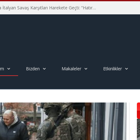
Hiroşima’nın 81. Yılında İtalyan Savaş Karşıtları Harekete Geçti: “Hatırlamak yeterli değil”
em
Bizden
Makaleler
Etkinlikler