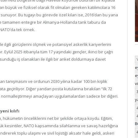
an büyük ve fiziksel olarak fit olmaları gereken katılımcılara 16
i” sunuyor. Bu tugayı bu görevde özel kılan ise, 2016’dan bu yana
nde tamamen entegre bir Almanya-Hollanda tank taburu da
 NATO’da tek örnek.
 ilgili görüşlerini ölçmek ve potansiyel askerlik kariyerlerini
ylül 2025 itibarıyla tüm 17 yaşındaki gençler, ikinci bir çağrı
nduğu iş olanakları ile ilgili bir anket doldurmaya davet
e
e
an tanışmasını ve ordunun 2030 yılına kadar 100 bin kişilik
v
 geçiriliyor. Diğer yandan posta kutularına bırakılan “ilk 72
ğını normalleştirmeyi amaçlayan uygulamalardan sadece bir diğeri.
y
eni kılıfı
, hükümetin önceliklerini net bir şekilde ortaya koydu. Eğitim,
B
yük kesintiler, NATO kapsamında silahlanma ve savaş hazırlığına
direrek toplu ulaşımı ve sivil lojistiği aksatır hale geldi, askeri