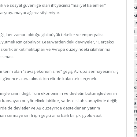
lık ve sosyal güvenliğe olan ihtiyacımız “maliyet kalemleri”
s
 karşılayamayacağımız söyleniyor.
s
f
eğil, her zaman olduğu gibi büyük tekeller ve emperyalist
üyütmek için çabalıyor. Leeuwarden’deki devriyeler, “Gerçekçi
n askerlik anket mektupları ve Avrupa düzeyindeki silahlanma
ansıması.
ir terim olan “savaş ekonomisine” geçiş, Avrupa sermayesinin, iç
 güvence altına almak için elinde kalan tek seçenek.
o
iyle sınırlı değil. Tüm ekonominin ve devletin bütün işlevlerinin
nı kapsayan bu yönelimle birlikte, sadece silah sanayiinde değil;
a
örde de devletler ve AB düzeyinde desteklenen yatırım
r
 sermaye sınıfı için geçici ama kârlı bir çıkış yolu vaat
z