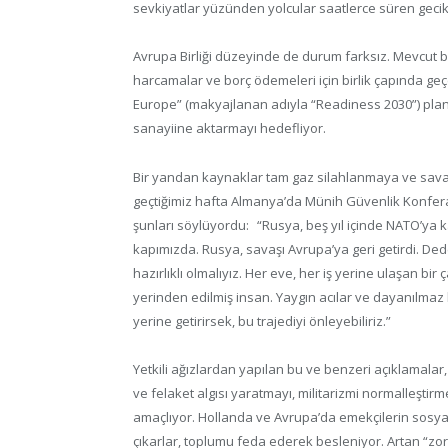
sevkiyatlar yüzünden yolcular saatlerce süren gec
Avrupa Birliği düzeyinde de durum farksız. Mevcut bü
harcamalar ve borç ödemeleri için birlik çapında geçe
Europe” (makyajlanan adıyla “Readiness 2030”) plan
sanayiine aktarmayı hedefliyor.
Bir yandan kaynaklar tam gaz silahlanmaya ve savaş
geçtiğimiz hafta Almanya’da Münih Güvenlik Konfer
şunları söylüyordu: “Rusya, beş yıl içinde NATO’ya k
kapımızda. Rusya, savaşı Avrupa’ya geri getirdi. Ded
hazırlıklı olmalıyız. Her eve, her iş yerine ulaşan bi
yerinden edilmiş insan. Yaygın acılar ve dayanılmaz 
yerine getirirsek, bu trajediyi önleyebiliriz.”
Yetkili ağızlardan yapılan bu ve benzeri açıklamalar,
ve felaket algısı yaratmayı, militarizmi normalleştirm
amaçlıyor. Hollanda ve Avrupa’da emekçilerin sosyal h
çıkarlar, toplumu feda ederek besleniyor. Artan “z