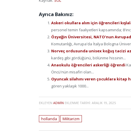
Kaynak:
SOL
Ayrıca Bakınız:
Askeri okullara alım için öğrencileri kışl
personel temin faaliyetleri kapsamında; 8'inci.
Özyeğin Üniversitesi, NATO’nun Avrupadak
Komutanlığı, Avrupa'da İtalya Bologna Ünivers
Norveç ordusunda unisex koğuş tacizi az
kardeş gibi gördüğünü, bölünme hissinin...
Anaokulu öğrencileri askerliği öğrendi
Ka
Öncü'nün misafiri olan...
Oyuncak silahını veren çocuklara kitap h
gören yaklaşık 1000...
EKLEYEN
ADMIN
EKLENME TARIHI:
ARALIK 19, 2025
hollanda
Militarizm