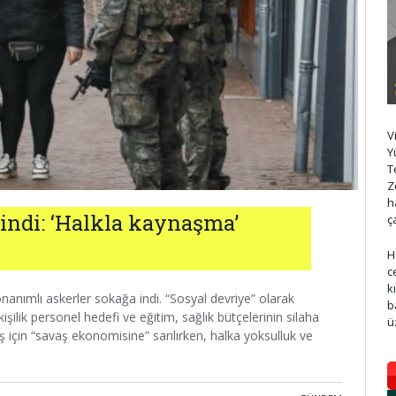
V
Y
T
Z
h
 indi: ‘Halkla kaynaşma’
ç
H
c
k
anımlı askerler sokağa indi. “Sosyal devriye” olarak
b
ilik personel hedefi ve eğitim, sağlık bütçelerinin silaha
ü
ş için “savaş ekonomisine” sarılırken, halka yoksulluk ve