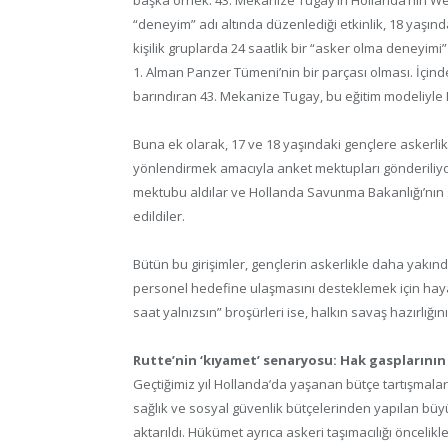
“deneyim” adı altında düzenlediği etkinlik, 18 yaşınd
kişilik gruplarda 24 saatlik bir “asker olma deneyim
1. Alman Panzer Tümeni’nin bir parçası olması. İçi
barındıran 43. Mekanize Tugay, bu eğitim modeliyle
Buna ek olarak, 17 ve 18 yaşındaki gençlere askerlikle
yönlendirmek amacıyla anket mektupları gönderiliyor. E
mektubu aldılar ve Hollanda Savunma Bakanlığı’nın su
edildiler.
Bütün bu girişimler, gençlerin askerlikle daha yakınd
personel hedefine ulaşmasını desteklemek için hayata
saat yalnızsın” broşürleri ise, halkın savaş hazırlı
Rutte’nin ‘kıyamet’ senaryosu: Hak gasplarının y
Geçtiğimiz yıl Hollanda’da yaşanan bütçe tartışmaları
sağlık ve sosyal güvenlik bütçelerinden yapılan bü
aktarıldı. Hükümet ayrıca askeri taşımacılığı önceliklen