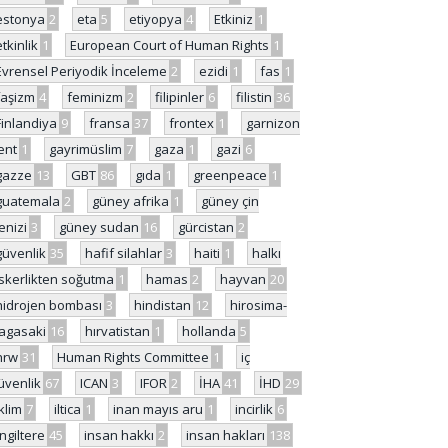
estonya
2
eta
5
etiyopya
4
Etkiniz
1
etkinlik
1
European Court of Human Rights
1
Evrensel Periyodik İnceleme
2
ezidi
1
fas
1
faşizm
4
feminizm
2
filipinler
6
filistin
36
Finlandiya
9
fransa
37
frontex
1
garnizon
ent
1
gayrimüslim
7
gaza
1
gazi
6
gazze
13
GBT
86
gıda
1
greenpeace
1
guatemala
2
güney afrika
1
güney çin
enizi
3
güney sudan
16
gürcistan
2
güvenlik
35
hafif silahlar
3
haiti
1
halkı
skerlikten soğutma
1
hamas
2
hayvan
20
hidrojen bombası
3
hindistan
12
hirosima-
agasaki
16
hırvatistan
1
hollanda
5
hrw
31
Human Rights Committee
1
iç
üvenlik
67
ICAN
3
IFOR
2
İHA
41
İHD
29
iklim
7
iltica
1
inan mayıs aru
1
incirlik
6
İngiltere
45
insan hakkı
2
insan hakları
138