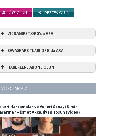
ÜYE OLUN
DESTEK OLUN
VİCDANİRET.ORG'da ARA
SAVASKARSİTLARİ.ORG'da ARA
HABERLERE ABONE OLUN
VIDEOLARIMIZ
skeri Harcamalar ve Askeri Sanayi Kimin
ararına? – İsmet Akça/Jiyan Tosun (Video)