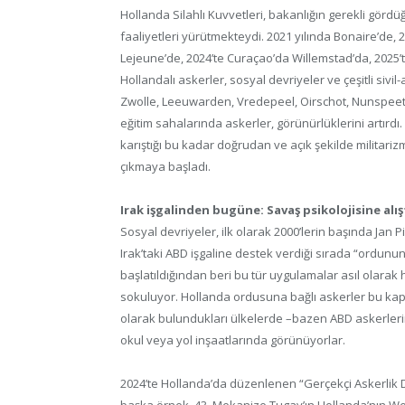
Hollanda Silahlı Kuvvetleri, bakanlığın gerekli gördü
faaliyetleri yürütmekteydi. 2021 yılında Bonaire’de,
Lejeune’de, 2024’te Curaçao’da Willemstad’da, 2025
Hollandalı askerler, sosyal devriyeler ve çeşitli sivil-
Zwolle, Leeuwarden, Vredepeel, Oirschot, Nunspeet,
eğitim sahalarında askerler, görünürlüklerini artırdı
karıştığı bu kadar doğrudan ve açık şekilde militari
çıkmaya başladı.
Irak işgalinden bugüne: Savaş psikolojisine alış
Sosyal devriyeler, ilk olarak 2000’lerin başında Ja
Irak’taki ABD işgaline destek verdiği sırada “ordu
başlatıldığından beri bu tür uygulamalar asıl olarak 
sokuluyor. Hollanda ordusuna bağlı askerler bu kap
olarak bulundukları ülkelerde –bazen ABD askerlerini
okul veya yol inşaatlarında görünüyorlar.
2024’te Hollanda’da düzenlenen “Gerçekçi Askerlik De
başka örnek. 43. Mekanize Tugay’ın Hollanda’nın We