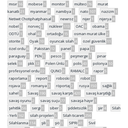
mısır
16
mobese
1
monitor
1
mülteci
76
murat
kanatlı
21
myanmar
8
namibya
1
nato
107
nazizm
1
Netiwit Chotiphatphaisal
1
newroz
1
nijer
1
nijerya
8
nobel
9
norveç
3
nükleer
113
OAC
9
obama
2
ODTÜ
1
ohal
43
ortadoğu
15
osman murat ülke
2
otorite
1
Oyak
10
oyuncak silah
4
özel güvenlik
11
özel ordu
4
Pakistan
12
panel
1
papa
12
paraguay
1
PEN
1
pesco
2
peşmerge
1
pınar
selek
18
pkk
12
Polen Ünlü
1
polis
43
polonya
10
profesyonel ordu
22
QUNO
2
RAMALC
1
rapor
5
raporlama
1
report
3
roboski
34
robot
15
rojava
39
romanya
3
röportaj
2
rusya
150
sağlık
1
sahel
1
Savaş
190
savaş karşıtı
420
savaş karşıtlığı
3
savaş oyunu
2
savaş suçu
77
savaşa hayır
1
şehitlik
56
sergi
1
siber
5
şiddetsizlik
45
şiir
4
Silah
- Yerli
162
silah projeleri
5
Silah ticareti
256
Silahlanma
114
şili
1
şiö
1
SIPRI
41
Sivil