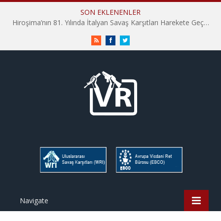
SON EKLENENLER
Hiroşima’nın 81. Yılında İtalyan Savaş Karşıtları Harekete Geçti: “Hatırlamak yeterli değil”
RSS
Facebook
Twitter
Navigate