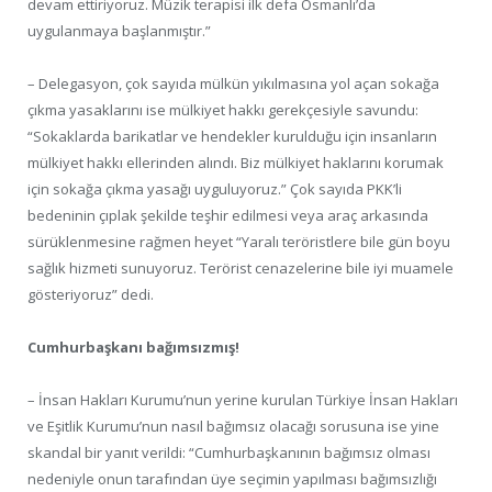
devam ettiriyoruz. Müzik terapisi ilk defa Osmanlı’da
uygulanmaya başlanmıştır.”
– Delegasyon, çok sayıda mülkün yıkılmasına yol açan sokağa
çıkma yasaklarını ise mülkiyet hakkı gerekçesiyle savundu:
“Sokaklarda barikatlar ve hendekler kurulduğu için insanların
mülkiyet hakkı ellerinden alındı. Biz mülkiyet haklarını korumak
için sokağa çıkma yasağı uyguluyoruz.” Çok sayıda PKK’li
bedeninin çıplak şekilde teşhir edilmesi veya araç arkasında
sürüklenmesine rağmen heyet “Yaralı teröristlere bile gün boyu
sağlık hizmeti sunuyoruz. Terörist cenazelerine bile iyi muamele
gösteriyoruz” dedi.
Cumhurbaşkanı bağımsızmış!
– İnsan Hakları Kurumu’nun yerine kurulan Türkiye İnsan Hakları
ve Eşitlik Kurumu’nun nasıl bağımsız olacağı sorusuna ise yine
skandal bir yanıt verildi: “Cumhurbaşkanının bağımsız olması
nedeniyle onun tarafından üye seçimin yapılması bağımsızlığı