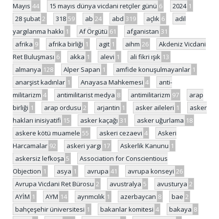
Mayıs
44
15 mayıs dünya vicdani retçiler günü
6
2024
1
28 şubat
2
318
59
ab
24
abd
319
açlık
6
adil
yargılanma hakkı
1
Af Örgütü
61
afganistan
31
afrika
9
afrika birliği
1
agit
1
aihm
26
Akdeniz Vicdani
Ret Buluşması
6
akka
1
alevi
1
ali fikri ışık
13
almanya
128
Alper Sapan
1
amfide konuşulmayanlar
1
anarşist kadınlar
1
Anayasa Mahkemesi
4
anti-
militarizm
4
antimilitarist medya
8
antimilitarizm
97
arap
birliği
1
arap ordusu
2
arjantin
1
asker aileleri
1
asker
hakları inisiyatifi
15
asker kaçağı
31
asker uğurlama
18
askere kötü muamele
55
askeri cezaevi
4
Askeri
Harcamalar
92
askeri yargı
17
Askerlik Kanunu
1
askersiz lefkoşa
5
Association for Conscientious
Objection
1
asya
1
avrupa
41
avrupa konseyi
26
Avrupa Vicdani Ret Bürosu
2
avustralya
5
avusturya
2
AYİM
1
AYM
14
ayrımcılık
1
azerbaycan
8
bae
2
bahçeşehir üniversitesi
1
bakanlar komitesi
4
bakaya
8