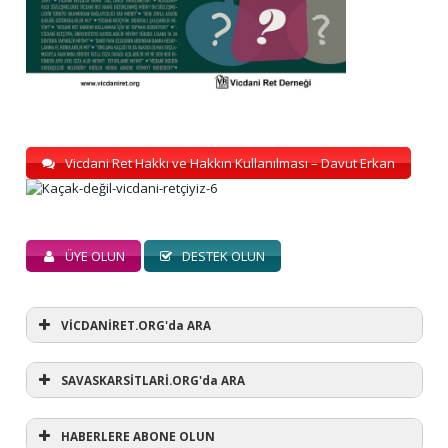
Vicdani Ret Hakkı ve Hakkın Kullanılması – Davut Erkan
ÜYE OLUN
DESTEK OLUN
VİCDANİRET.ORG'da ARA
SAVASKARSİTLARİ.ORG'da ARA
HABERLERE ABONE OLUN