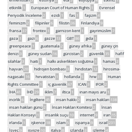
etkinlik
1
European Court of Human Rights
1
Evrensel
Periyodik İnceleme
2
ezidi
1
fas
1
faşizm
4
feminizm
2
filipinler
6
filistin
36
Finlandiya
9
fransa
37
frontex
1
garnizon kent
1
gayrimüslim
7
gaza
1
gazi
6
gazze
13
GBT
86
gıda
1
greenpeace
1
guatemala
2
güney afrika
1
güney çin
denizi
3
güney sudan
16
gürcistan
2
güvenlik
35
hafif
silahlar
3
haiti
1
halkı askerlikten soğutma
1
hamas
2
hayvan
20
hidrojen bombası
3
hindistan
12
hirosima-
nagasaki
16
hırvatistan
1
hollanda
5
hrw
31
Human
Rights Committee
1
iç güvenlik
67
ICAN
3
IFOR
2
İHA
41
İHD
29
iklim
7
iltica
1
inan mayıs aru
1
incirlik
6
İngiltere
45
insan hakkı
2
insan hakları
138
insan hakları günü
2
İnsan Hakları Komitesi
2
İnsan
Hakları Konseyi
1
insanlık suçu
10
internet
9
iran
15
irlanda
1
işkence
18
islam
5
ispanya
9
israil
231
İsveç
9
isviçre
10
italya
8
izlanda
3
izleme
4