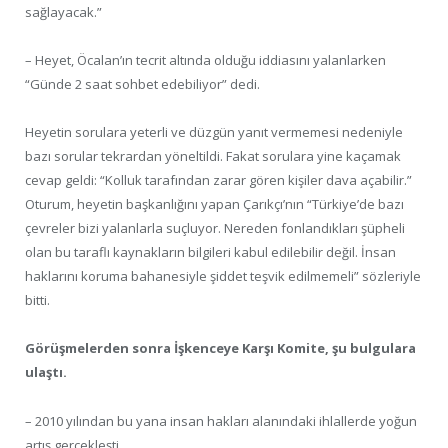
sağlayacak.”
– Heyet, Öcalan’ın tecrit altında olduğu iddiasını yalanlarken
“Günde 2 saat sohbet edebiliyor” dedi.
Heyetin sorulara yeterli ve düzgün yanıt vermemesi nedeniyle
bazı sorular tekrardan yöneltildi. Fakat sorulara yine kaçamak
cevap geldi: “Kolluk tarafından zarar gören kişiler dava açabilir.”
Oturum, heyetin başkanlığını yapan Çarıkçı’nın “Türkiye’de bazı
çevreler bizi yalanlarla suçluyor. Nereden fonlandıkları şüpheli
olan bu taraflı kaynakların bilgileri kabul edilebilir değil. İnsan
haklarını koruma bahanesiyle şiddet teşvik edilmemeli” sözleriyle
bitti.
Görüşmelerden sonra İşkenceye Karşı Komite, şu bulgulara
ulaştı.
– 2010 yılından bu yana insan hakları alanındaki ihlallerde yoğun
artış gerçekleşti.