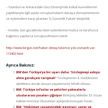
– İstanbul ve Ankara’daki Gezi Direnişi’nde kolluk kuvvetlerinin
yaptıklarıyla ilgili açılan soruşturmaların davaya dönüşmemesini
ve eylemcilere karşı çıkarılan ‘İç Güvenlik Paketi’ eleştirildi.
– Komite, tüm gözaltında ölüm eylemlerinin hızlıca ve tarafsızca
bağımsız yapılarca soruşturulmasını istedi.
http://www.birgun.net/haber-detay/iskence-yok-osmanli-var-
113402.html
Ayrıca Bakınız:
BM’den Türkiye’ye bir uyarı daha: ‘Sözleşmeyi askıya
alma gerekçesi tarışmalı’
“Sözleşmenin 4. maddesinin
işletilmesi ancak ulusun yaşamına bir tehdit olması...
BM: Türkiye infazlar ve şehirleri yakmalarla
uluslararası yasaları çiğniyor
Birleşmiş Milletler 33. İnsan
Hakları Konseyi Oturumları açılışında konuşan İnsan...
BM: “Hükümet cezaevindeki gazeteci, yazar ve