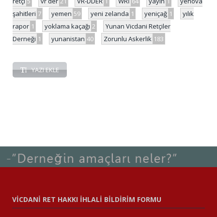
retçi
5
vr der
21
VR-DDER
1
WRİ
64
yayın
1
yehova
şahitleri
7
yemen
59
yeni zelanda
1
yeniçağ
1
yılık
rapor
1
yoklama kaçağı
2
Yunan Vicdani Retçiler
Derneği
1
yunanistan
40
Zorunlu Askerlik
183
YAZI EKLE
VİCDANİ RET HAKKI İHLALİ BİLDİRİM FORMU