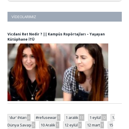
VIDEOLARIMIZ
Vicdani Ret Nedir ? || Kampüs Ropörtajları – Yaşayan
Kütüphane İTÜ
'dur' ihtarı
3
#refusewar
1
1 aralık
11
1 eylül
12
1.
Dünya Savaşı
5
10 Aralık
1
12 eylül
3
12 mart
1
15