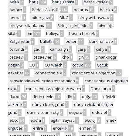
baltık
7
barış
174
barış gemisi
1
basra körfezi
5
batoça
1
Bedelli Askerlik
114
belarus
13
belçika
6
beraat
1
biber gazı
8
BİKG
1
bireysel başvuru
2
bireysel silahlanma
71
Birleşmiş Milletler
2
biyolojik
silah
1
bm
172
bolivya
2
bosna hersek
2
Bulgaristan
3
bulletin
14
bülten
11
burkina faso
1
burundi
2
çad
1
campaign
5
çarşı
1
çekya
1
cezaevi
1
cezaevleri
6
chp
1
çin
35
çınar koçgiri
doğan
3
CO
1
CO Watch
2
çocuk
150
Çocuk
askerler
45
connection e.V
7
conscientious objection
16
conscientious objection association
5
conscientious objection
right
1
conscientious objection watch
9
Danimarka
6
darbe
76
derin devlet
10
din
3
doğa
10
dövizli
askerlik
7
dünya barış günü
1
dünya vicdani retçiler
günü
2
dürzi vicdani retçi
3
duyuru
1
e-devlet
1
ebco
64
ebola
1
eğitim zayiatı
1
ekoloji
3
emek
örgütleri
1
eritre
1
erkeklik
18
ermeni
5
ermenistan
5
estonya
2
eta
5
etiyopya
4
Etkiniz
1