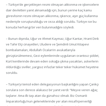
– Türkiye’de gerçekleşen resmi olmayan alıkonma ve işkencelere
dair devletten yanıt alınamadığı için, bunun yerine kaç kamu
görevlisinin resmi olmayan alıkonma, işkence, aşırı güç kullanma
nedeniyle soruşturulduğu ve ceza aldığı soruldu. Türkiye ise bu
konuda herhangi bir veri bulunmadığını söyledi.
– Bunun dışında, Uğur ve Ahmet Kaymaz, Uğur Kantar, Hrant Dink
ve Tahir Elçi cinayetleri, Uludere ve Şemdinli Umut Kitapevi
bombalamaları, Abdullah Öcalan’ın avukatlarıyla
görüştürülmemesi, Gezi eylemlerinde uygulanan orantısız şiddet,
Kürt kentlerinde devam eden sokağa çıkma yasakları, askerlerin
öldürdüğü siviller, yargısız infazlar teker teker hükümet heyetine
soruldu.
– Türkiye’yi temsil eden delegasyonun başkanlığını yapan Çarıkçı
sorulara son derece alakasız bir yanıt verdi: “Meyve veren ağaç
taşlanır. Ama ilk taşı atan da günahsız olmalı. Biz Osmanlı
İmparatorluğu’nun geleneklerinde yer alan misafirperverliği