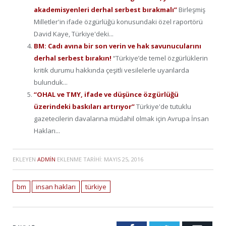
akademisyenleri derhal serbest bırakmalı”
Birleşmiş
Milletler'in ifade özgürlüğü konusundaki özel raportörü
David Kaye, Türkiye'deki...
BM: Cadı avına bir son verin ve hak savunucularını
derhal serbest bırakın!
“Türkiye’de temel özgürlüklerin
kritik durumu hakkında çeşitli vesilelerle uyarılarda
bulunduk...
“OHAL ve TMY, ifade ve düşünce özgürlüğü
üzerindeki baskıları artırıyor”
Türkiye'de tutuklu
gazetecilerin davalarına müdahil olmak için Avrupa İnsan
Hakları...
EKLEYEN
ADMIN
EKLENME TARIHI:
MAYIS 25, 2016
bm
insan hakları
türkiye