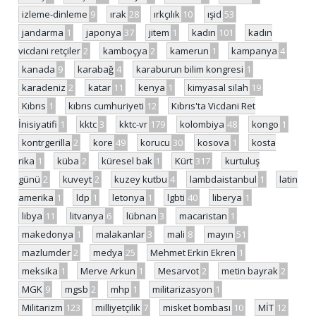
izleme-dinleme
9
ırak
28
ırkçılık
10
ışid
53
jandarma
1
japonya
37
jitem
1
kadın
101
kadın
vicdani retçiler
2
kamboçya
2
kamerun
1
kampanya
4
kanada
9
karabağ
4
karaburun bilim kongresi
1
karadeniz
2
katar
11
kenya
1
kimyasal silah
19
Kıbrıs
1
kıbrıs cumhuriyeti
12
Kıbrıs'ta Vicdani Ret
İnisiyatifi
1
kktc
3
kktc-vr
179
kolombiya
48
kongo
1
kontrgerilla
2
kore
49
korucu
30
kosova
1
kosta
rika
1
küba
2
küresel bak
1
Kürt
317
kurtuluş
günü
2
kuveyt
2
kuzey kutbu
4
lambdaistanbul
1
latin
amerika
1
ldp
1
letonya
1
lgbti
40
liberya
1
libya
11
litvanya
6
lübnan
3
macaristan
1
makedonya
1
malakanlar
3
mali
8
mayın
51
mazlumder
2
medya
25
Mehmet Erkin Ekren
1
meksika
1
Merve Arkun
1
Mesarvot
2
metin bayrak
2
MGK
9
mgsb
2
mhp
1
militarizasyon
1
Militarizm
123
milliyetçilik
7
misket bombası
10
MİT
12