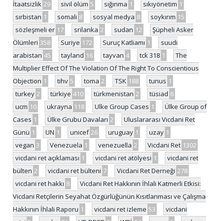
İtaatsizlik
29
sivil ölüm
5
sığınma
1
sıkıyönetim
1
sırbistan
1
somali
8
sosyal medya
8
soykırım
15
sözleşmeli er
17
srilanka
2
sudan
12
Şüpheli Asker
Ölümleri
358
Suriye
172
Suruç Katliamı
1
suudi
arabistan
45
tayland
16
tayvan
4
tck 318
1
The
Multiplier Effect Of The Violation Of The Right To Conscientious
Objection
1
tihv
5
toma
2
TSK
188
tunus
1
turkey
2
türkiye
410
türkmenistan
2
tüsiad
6
ucm
10
ukrayna
118
Ulke Group Cases
1
Ülke Group of
Cases
1
Ülke Grubu Davaları
2
Uluslararası Vicdani Ret
Günü
1
UN
1
unicef
26
uruguay
1
uzay
1
vegan
3
Venezuela
1
venezuella
2
Vicdani Ret
1302
vicdani ret açıklaması
1
vicdani ret atölyesi
1
vicdani ret
bülten
2
vicdani ret bülteni
7
Vicdani Ret Derneği
278
vicdani ret hakkı
8
Vicdani Ret Hakkının İhlali Katmerli Etkisi:
Vicdani Retçilerin Seyahat Özgürlüğünün Kısıtlanması ve Çalışma
Hakkının İhlali Raporu
1
vicdani ret izleme
53
vicdani