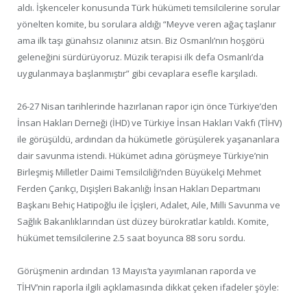
aldı. İşkenceler konusunda Türk hükümeti temsilcilerine sorular
yönelten komite, bu sorulara aldığı “Meyve veren ağaç taşlanır
ama ilk taşı günahsız olanınız atsın. Biz Osmanlı’nın hoşgörü
geleneğini sürdürüyoruz. Müzik terapisi ilk defa Osmanlı’da
uygulanmaya başlanmıştır” gibi cevaplara esefle karşıladı.
26-27 Nisan tarihlerinde hazırlanan rapor için önce Türkiye’den
İnsan Hakları Derneği (İHD) ve Türkiye İnsan Hakları Vakfı (TİHV)
ile görüşüldü, ardından da hükümetle görüşülerek yaşananlara
dair savunma istendi. Hükümet adına görüşmeye Türkiye’nin
Birleşmiş Milletler Daimi Temsilciliği’nden Büyükelçi Mehmet
Ferden Çarıkçı, Dışişleri Bakanlığı İnsan Hakları Departmanı
Başkanı Behiç Hatipoğlu ile İçişleri, Adalet, Aile, Milli Savunma ve
Sağlık Bakanlıklarından üst düzey bürokratlar katıldı. Komite,
hükümet temsilcilerine 2.5 saat boyunca 88 soru sordu.
Görüşmenin ardından 13 Mayıs’ta yayımlanan raporda ve
TİHV’nin raporla ilgili açıklamasında dikkat çeken ifadeler şöyle: