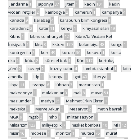
jandarma
1
japonya
37
jitem
1
kadın
101
kadın
vicdani retçiler
2
kamboçya
2
kamerun
1
kampanya
4
kanada
9
karabağ
4
karaburun bilim kongresi
1
karadeniz
2
katar
11
kenya
1
kimyasal silah
19
Kıbrıs
1
kıbrıs cumhuriyeti
12
Kıbrıs'ta Vicdani Ret
İnisiyatifi
1
kktc
3
kktc-vr
179
kolombiya
48
kongo
1
kontrgerilla
2
kore
49
korucu
30
kosova
1
kosta
rika
1
küba
2
küresel bak
1
Kürt
317
kurtuluş
günü
2
kuveyt
2
kuzey kutbu
4
lambdaistanbul
1
latin
amerika
1
ldp
1
letonya
1
lgbti
40
liberya
1
libya
11
litvanya
6
lübnan
3
macaristan
1
makedonya
1
malakanlar
3
mali
8
mayın
51
mazlumder
2
medya
25
Mehmet Erkin Ekren
1
meksika
1
Merve Arkun
1
Mesarvot
2
metin bayrak
2
MGK
9
mgsb
2
mhp
1
militarizasyon
1
Militarizm
123
milliyetçilik
7
misket bombası
10
MİT
12
mısır
16
mobese
1
monitor
1
mülteci
76
murat