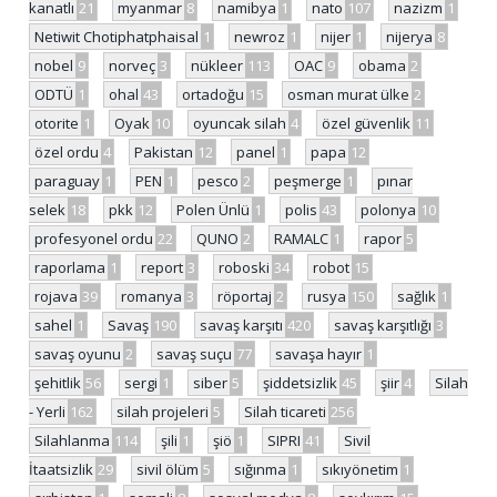
kanatlı
21
myanmar
8
namibya
1
nato
107
nazizm
1
Netiwit Chotiphatphaisal
1
newroz
1
nijer
1
nijerya
8
nobel
9
norveç
3
nükleer
113
OAC
9
obama
2
ODTÜ
1
ohal
43
ortadoğu
15
osman murat ülke
2
otorite
1
Oyak
10
oyuncak silah
4
özel güvenlik
11
özel ordu
4
Pakistan
12
panel
1
papa
12
paraguay
1
PEN
1
pesco
2
peşmerge
1
pınar
selek
18
pkk
12
Polen Ünlü
1
polis
43
polonya
10
profesyonel ordu
22
QUNO
2
RAMALC
1
rapor
5
raporlama
1
report
3
roboski
34
robot
15
rojava
39
romanya
3
röportaj
2
rusya
150
sağlık
1
sahel
1
Savaş
190
savaş karşıtı
420
savaş karşıtlığı
3
savaş oyunu
2
savaş suçu
77
savaşa hayır
1
şehitlik
56
sergi
1
siber
5
şiddetsizlik
45
şiir
4
Silah
- Yerli
162
silah projeleri
5
Silah ticareti
256
Silahlanma
114
şili
1
şiö
1
SIPRI
41
Sivil
İtaatsizlik
29
sivil ölüm
5
sığınma
1
sıkıyönetim
1