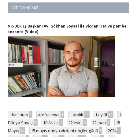
VIDEOLARIMIZ
VR-DER Eş Başkanı Av. Gökhan Soysal ile vicdani ret ve pembe
tezkere (Video)
'dur' ihtarı
3
#refusewar
1
1 aralık
11
1 eylül
12
1.
Dünya Savaşı
5
10 Aralık
1
12 eylül
3
12 mart
1
15
Mayıs
44
15 mayıs dünya vicdani retçiler günü
6
2024
1