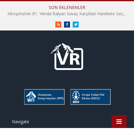
SON EKLENENLER
İHD İstanbul Şube Vicdani Ret Komisyonu: Vicdani Retçiler Olarak Destek İçin Buradayız!
RSS
Facebook
Twitter
Navigate