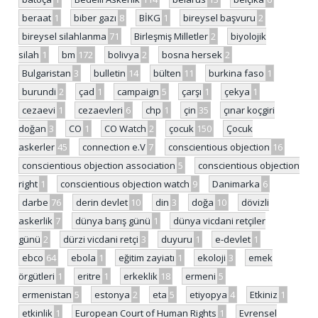
beraat
1
biber gazı
8
BİKG
1
bireysel başvuru
2
bireysel silahlanma
71
Birleşmiş Milletler
2
biyolojik
silah
1
bm
172
bolivya
2
bosna hersek
2
Bulgaristan
3
bulletin
14
bülten
11
burkina faso
1
burundi
2
çad
1
campaign
5
çarşı
1
çekya
1
cezaevi
1
cezaevleri
6
chp
1
çin
35
çınar koçgiri
doğan
3
CO
1
CO Watch
2
çocuk
150
Çocuk
askerler
45
connection e.V
7
conscientious objection
16
conscientious objection association
5
conscientious objection
right
1
conscientious objection watch
9
Danimarka
6
darbe
76
derin devlet
10
din
3
doğa
10
dövizli
askerlik
7
dünya barış günü
1
dünya vicdani retçiler
günü
2
dürzi vicdani retçi
3
duyuru
1
e-devlet
1
ebco
64
ebola
1
eğitim zayiatı
1
ekoloji
3
emek
örgütleri
1
eritre
1
erkeklik
18
ermeni
5
ermenistan
5
estonya
2
eta
5
etiyopya
4
Etkiniz
1
etkinlik
1
European Court of Human Rights
1
Evrensel