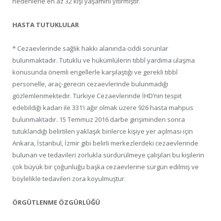
nedenlerle en az 32 kişi yaşamını yitirmiştir.
HASTA TUTUKLULAR
* Cezaevlerinde sağlık hakkı alanında ciddi sorunlar
bulunmaktadır. Tutuklu ve hükümlülerin tıbbî yardıma ulaşma
konusunda önemli engellerle karşılaştığı ve gerekli tıbbî
personelle, araç-gerecin cezaevlerinde bulunmadığı
gözlemlenmektedir. Türkiye Cezaevlerinde İHD’nin tespit
edebildiği kadarı ile 331’i ağır olmak üzere 926 hasta mahpus
bulunmaktadır. 15 Temmuz 2016 darbe girişiminden sonra
tutuklandığı belirtilen yaklaşık binlerce kişiye yer açılması için
Ankara, İstanbul, İzmir gibi belirli merkezlerdeki cezaevlerinde
bulunan ve tedavileri zorlukla sürdürülmeye çalışılan bu kişilerin
çok büyük bir çoğunluğu başka cezaevlerine sürgün edilmiş ve
böylelikle tedavileri zora koyulmuştur.
ÖRGÜTLENME ÖZGÜRLÜĞÜ