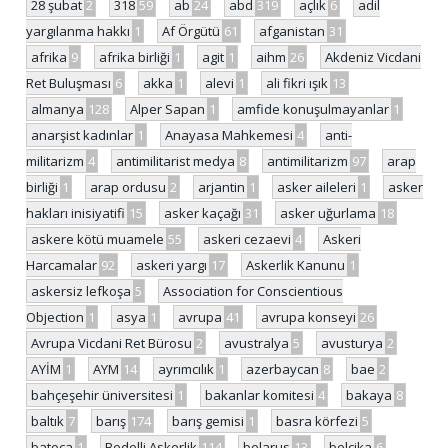
28 şubat
2
318
59
ab
24
abd
319
açlık
6
adil
yargılanma hakkı
1
Af Örgütü
61
afganistan
31
afrika
9
afrika birliği
1
agit
1
aihm
26
Akdeniz Vicdani
Ret Buluşması
6
akka
1
alevi
1
ali fikri ışık
13
almanya
128
Alper Sapan
1
amfide konuşulmayanlar
1
anarşist kadınlar
1
Anayasa Mahkemesi
4
anti-
militarizm
4
antimilitarist medya
8
antimilitarizm
97
arap
birliği
1
arap ordusu
2
arjantin
1
asker aileleri
1
asker
hakları inisiyatifi
15
asker kaçağı
31
asker uğurlama
18
askere kötü muamele
55
askeri cezaevi
4
Askeri
Harcamalar
92
askeri yargı
17
Askerlik Kanunu
1
askersiz lefkoşa
5
Association for Conscientious
Objection
1
asya
1
avrupa
41
avrupa konseyi
26
Avrupa Vicdani Ret Bürosu
2
avustralya
5
avusturya
2
AYİM
1
AYM
14
ayrımcılık
1
azerbaycan
8
bae
2
bahçeşehir üniversitesi
1
bakanlar komitesi
4
bakaya
8
baltık
7
barış
174
barış gemisi
1
basra körfezi
5
batoça
1
Bedelli Askerlik
114
belarus
13
belçika
6