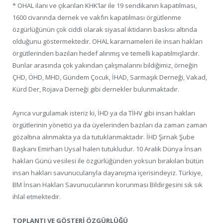
* OHAL ilanı ve çıkarılan KHK’lar ile 19 sendikanın kapatılması,
1600 civarında dernek ve vakfın kapatılması örgütlenme
özgürlüğünün çok ciddi olarak siyasal iktidarın baskısı altında
olduğunu göstermektedir. OHAL kararnameleri ile insan hakları
örgütlerinden bazıları hedef alınmış ve temelli kapatılmışlardır.
Bunlar arasında çok yakından çalışmalarını bildiğimiz, örneğin
ÇHD, ÖHD, MHD, Gündem Çocuk, İHAD, Sarmaşık Derneği, Vakad,
Kürd Der, Rojava Derneği gibi dernekler bulunmaktadır.
Ayrıca vurgulamak isteriz ki, İHD ya da TİHV gibi insan hakları
örgütlerinin yönetici ya da üyelerinden bazıları da zaman zaman
gözaltına alınmakta ya da tutuklanmaktadır. İHD Şırnak Şube
Başkanı Emirhan Uysal halen tutukludur. 10 Aralık Dünya İnsan
hakları Günü vesilesi ile özgürlüğünden yoksun bırakılan bütün
insan hakları savunucularıyla dayanışma içerisindeyiz. Türkiye,
BM İnsan Hakları Savunucularının korunması Bildirgesini sık sık
ihlal etmektedir.
TOPLANTI VE GÖSTERİ ÖZGÜRLÜĞÜ