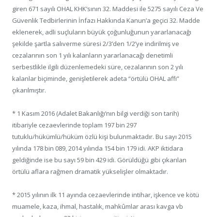
giren 671 sayılı OHAL KHK’sının 32. Maddesi ile 5275 sayılı Ceza Ve
Güvenlik Tedbirlerinin İnfazı Hakkında Kanun’a geçici 32. Madde
eklenerek, adli suçluların büyük çoğunluğunun yararlanacağı
şekilde şartla salıverme süresi 2/3’den 1/2’ye indirilmiş ve
cezalarının son 1 yılı kalanların yararlanacağı denetimli
serbestlikle ilgili düzenlemedeki süre, cezalarının son 2 yılı
kalanlar biçiminde, genişletilerek adeta “örtülü OHAL affı”
çıkarılmıştır.
* 1 Kasım 2016 (Adalet Bakanlığı’nın bilgi verdiği son tarih)
itibariyle cezaevlerinde toplam 197 bin 297
tutuklu/hükümlü/hüküm özlü kişi bulunmaktadır. Bu sayı 2015
yılında 178 bin 089, 2014 yılında 154 bin 179 idi. AKP iktidara
geldiğinde ise bu sayı 59 bin 429 idi. Görüldüğü gibi çıkarılan
örtülü aflara rağmen dramatik yükselişler olmaktadır.
* 2015 yılının ilk 11 ayında cezaevlerinde intihar, işkence ve kötü
muamele, kaza, ihmal, hastalık, mahkûmlar arası kavga vb