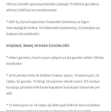
HDK’ye yönelik operasyonlardan yaklaşık 15.000 kişi gözaltına
alınmış 5.600 kişi ise tutuklanmıştır.
* HDP Eş Genel başkanları Selahattin Demirtaş ve Figen
Yüksekdağ ile birlikte 10 milletvekili tutuklanmış, 50 belediye eş
başkanı da tutukludur.
DÜŞÜNCE, İNANÇ VE İFADE ÖZGÜRLÜĞÜ
* Halen gazeteci, basın-yayın çalışanı ya da gazete sahibi 146 kişi
tutukludur.
* 2016 yılında OHAL ile birlikte 5 haber ajansı, 16 televizyon, 24
radyo, 62 gazete, 19 dergi, 29 yayınevi olmak üzere 155 medya
kuruluşu çıkarılan KHK’larda kapatılan kuruluşlar listesinde yer
aldı.
* 12 televizyon ve 10 radyo da 668 sayılı KHK’nin ikinci maddesi