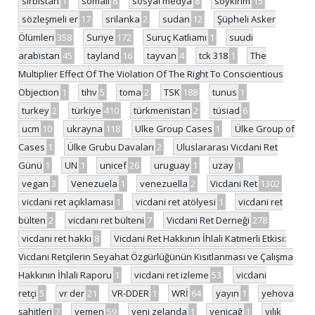
sırbistan
1
somali
8
sosyal medya
8
soykırım
15
sözleşmeli er
17
srilanka
2
sudan
12
Şüpheli Asker
Ölümleri
358
Suriye
172
Suruç Katliamı
1
suudi
arabistan
45
tayland
16
tayvan
4
tck 318
1
The
Multiplier Effect Of The Violation Of The Right To Conscientious
Objection
1
tihv
5
toma
2
TSK
188
tunus
1
turkey
2
türkiye
410
türkmenistan
2
tüsiad
6
ucm
10
ukrayna
118
Ulke Group Cases
1
Ülke Group of
Cases
1
Ülke Grubu Davaları
2
Uluslararası Vicdani Ret
Günü
1
UN
1
unicef
26
uruguay
1
uzay
1
vegan
3
Venezuela
1
venezuella
2
Vicdani Ret
1302
vicdani ret açıklaması
1
vicdani ret atölyesi
1
vicdani ret
bülten
2
vicdani ret bülteni
7
Vicdani Ret Derneği
278
vicdani ret hakkı
8
Vicdani Ret Hakkının İhlali Katmerli Etkisi:
Vicdani Retçilerin Seyahat Özgürlüğünün Kısıtlanması ve Çalışma
Hakkının İhlali Raporu
1
vicdani ret izleme
53
vicdani
retçi
5
vr der
21
VR-DDER
1
WRİ
64
yayın
1
yehova
şahitleri
7
yemen
59
yeni zelanda
1
yeniçağ
1
yılık