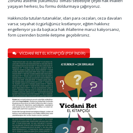
Zorunlu askerlik yükümlüsü olması sebebiyle çeşitli hak ihlalleri
yaşayan herkesi, bu formu doldurmaya çağırıyoruz.
Hakkınızda tutulan tutanaklar, idari para cezaları, ceza davaları
varsa; seyahat özgürlüğünüz kısıtlanıyor, eğitim hakkınız
engelleniyor ya da başkaca hak ihlallerine maruz kalıyorsanız,
form üzerinden bizimle iletişime geçebilirsiniz.
VİCDANİ RET EL KİTAPÇIĞI (PDF İNDİR)