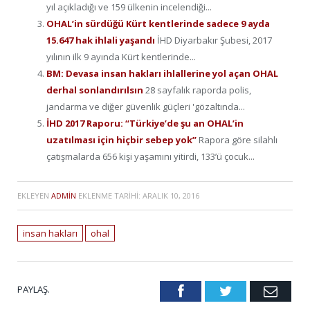
yıl açıkladığı ve 159 ülkenin incelendiği...
OHAL’in sürdüğü Kürt kentlerinde sadece 9 ayda
15.647 hak ihlali yaşandı
İHD Diyarbakır Şubesi, 2017
yılının ilk 9 ayında Kürt kentlerinde...
BM: Devasa insan hakları ihlallerine yol açan OHAL
derhal sonlandırılsın
28 sayfalık raporda polis,
jandarma ve diğer güvenlik güçleri 'gözaltında...
İHD 2017 Raporu: “Türkiye’de şu an OHAL’in
uzatılması için hiçbir sebep yok”
Rapora göre silahlı
çatışmalarda 656 kişi yaşamını yitirdi, 133’ü çocuk...
EKLEYEN
ADMIN
EKLENME TARIHI:
ARALIK 10, 2016
insan hakları
ohal
PAYLAŞ.
Facebook
Twitter
Emai