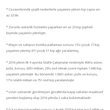
* Cezaevlerinde çeşitli nedenlerle yaşamını yitiren kişi sayısı en
az 32’dir.
* Zorunlu askerlik hizmetini yaparken en az 20 kişi şüpheli
biçimde yaşamını yitirmiştir.
* Mayın ve sahipsiz bomba patlaması sonucu 13’ü çocuk 17 kişi
yaşamını yitirmiş 41’i çocuk 51 kişi ağır yaralanmış,
* 2016 yılının ilk 9 ayında Silahlı Çatışmalar nedeniyle 406’sı asker,
polis, korucu, 605’i militan, 29’u sivil olmak üzere toplam 1.040 kişi
yaşamını yitirmiştir. Bu dönemde 1.065’i asker, polis ve korucu,
17’si silahlı militan ve 75’i sivil kişi yaralanmıştır.
* Uzun zamandır görülmeyen gözaltında kayıp vakaları maalesef
yeniden başlamış olup 2016 yılında 2 vaka bulunmaktadır.
* İş kazaları/cinayetleri sonucu 1 Aralık 2015’e kadar İşçi Sağlığı ve