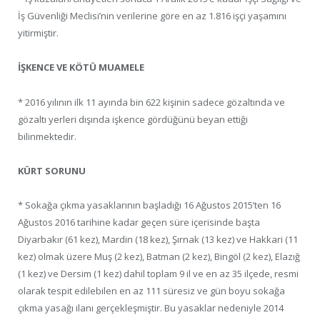
İş Güvenliği Meclisi’nin verilerine göre en az 1.816 işçi yaşamını
yitirmiştir.
İŞKENCE VE KÖTÜ MUAMELE
* 2016 yılının ilk 11 ayında bin 622 kişinin sadece gözaltında ve
gözaltı yerleri dışında işkence gördüğünü beyan ettiği
bilinmektedir.
KÜRT SORUNU
* Sokağa çıkma yasaklarının başladığı 16 Ağustos 2015’ten 16
Ağustos 2016 tarihine kadar geçen süre içerisinde başta
Diyarbakır (61 kez), Mardin (18 kez), Şırnak (13 kez) ve Hakkari (11
kez) olmak üzere Muş (2 kez), Batman (2 kez), Bingöl (2 kez), Elazığ
(1 kez) ve Dersim (1 kez) dahil toplam 9 il ve en az 35 ilçede, resmi
olarak tespit edilebilen en az 111 süresiz ve gün boyu sokağa
çıkma yasağı ilanı gerçekleşmiştir. Bu yasaklar nedeniyle 2014