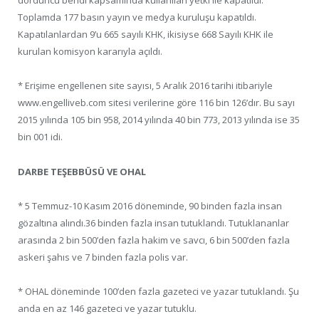
dördüncü bendi kapsamında kullanılan yetki ile kapatıldı.
Toplamda 177 basın yayın ve medya kuruluşu kapatıldı.
Kapatılanlardan 9’u 665 sayılı KHK, ikisiyse 668 Sayılı KHK ile
kurulan komisyon kararıyla açıldı.
* Erişime engellenen site sayısı, 5 Aralık 2016 tarihi itibariyle
www.engelliveb.com sitesi verilerine göre 116 bin 126’dır. Bu sayı
2015 yılında 105 bin 958, 2014 yılında 40 bin 773, 2013 yılında ise 35
bin 001 idi.
DARBE TEŞEBBÜSÜ VE OHAL
* 5 Temmuz-10 Kasım 2016 döneminde, 90 binden fazla insan
gözaltına alındı.36 binden fazla insan tutuklandı. Tutuklananlar
arasında 2 bin 500’den fazla hakim ve savcı, 6 bin 500’den fazla
askeri şahıs ve 7 binden fazla polis var.
* OHAL döneminde 100’den fazla gazeteci ve yazar tutuklandı. Şu
anda en az 146 gazeteci ve yazar tutuklu.