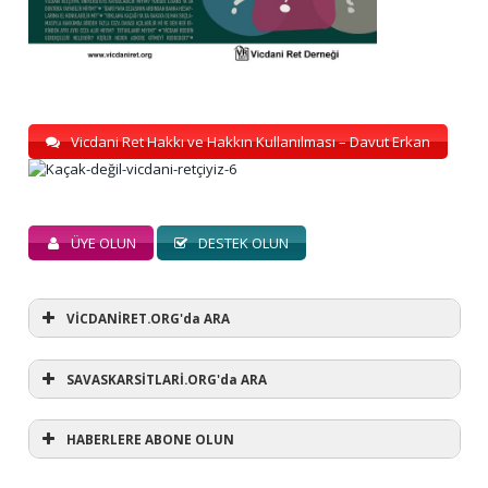
Vicdani Ret Hakkı ve Hakkın Kullanılması – Davut Erkan
ÜYE OLUN
DESTEK OLUN
VİCDANİRET.ORG'da ARA
SAVASKARSİTLARİ.ORG'da ARA
HABERLERE ABONE OLUN