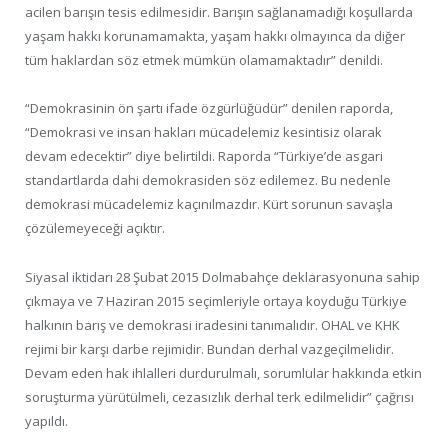
acilen barışın tesis edilmesidir. Barışın sağlanamadığı koşullarda
yaşam hakkı korunamamakta, yaşam hakkı olmayınca da diğer
tüm haklardan söz etmek mümkün olamamaktadır” denildi.
“Demokrasinin ön şartı ifade özgürlüğüdür” denilen raporda,
“Demokrasi ve insan hakları mücadelemiz kesintisiz olarak
devam edecektir” diye belirtildi. Raporda “Türkiye’de asgari
standartlarda dahi demokrasiden söz edilemez. Bu nedenle
demokrasi mücadelemiz kaçınılmazdır. Kürt sorunun savaşla
çözülemeyeceği açıktır.
Siyasal iktidarı 28 Şubat 2015 Dolmabahçe deklarasyonuna sahip
çıkmaya ve 7 Haziran 2015 seçimleriyle ortaya koyduğu Türkiye
halkının barış ve demokrasi iradesini tanımalıdır. OHAL ve KHK
rejimi bir karşı darbe rejimidir. Bundan derhal vazgeçilmelidir.
Devam eden hak ihlalleri durdurulmalı, sorumlular hakkında etkin
soruşturma yürütülmeli, cezasızlık derhal terk edilmelidir” çağrısı
yapıldı.