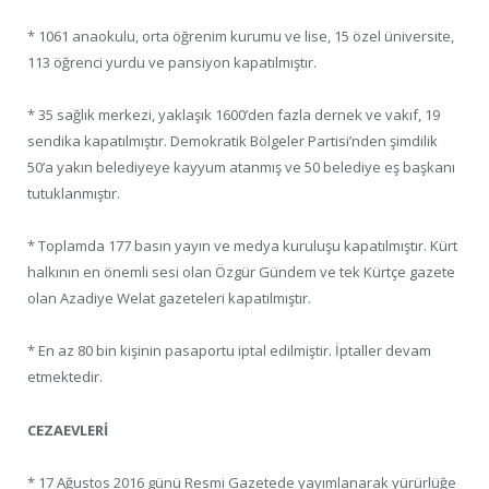
* 1061 anaokulu, orta öğrenim kurumu ve lise, 15 özel üniversite,
113 öğrenci yurdu ve pansiyon kapatılmıştır.
* 35 sağlık merkezi, yaklaşık 1600’den fazla dernek ve vakıf, 19
sendika kapatılmıştır. Demokratik Bölgeler Partisi’nden şimdilik
50’a yakın belediyeye kayyum atanmış ve 50 belediye eş başkanı
tutuklanmıştır.
* Toplamda 177 basın yayın ve medya kuruluşu kapatılmıştır. Kürt
halkının en önemli sesi olan Özgür Gündem ve tek Kürtçe gazete
olan Azadiye Welat gazeteleri kapatılmıştır.
* En az 80 bin kişinin pasaportu iptal edilmiştir. İptaller devam
etmektedir.
CEZAEVLERİ
* 17 Ağustos 2016 günü Resmi Gazetede yayımlanarak yürürlüğe