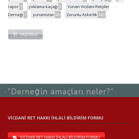
rapor
1
yoklama kaçağı
2
Yunan Vicdani Retçiler
Derneği
1
yunanistan
40
Zorunlu Askerlik
183
YAZI EKLE
VİCDANİ RET HAKKI İHLALİ BİLDİRİM FORMU
VİCDANİ RET HAKKI İHLALİ BİLDİRİM FORMU