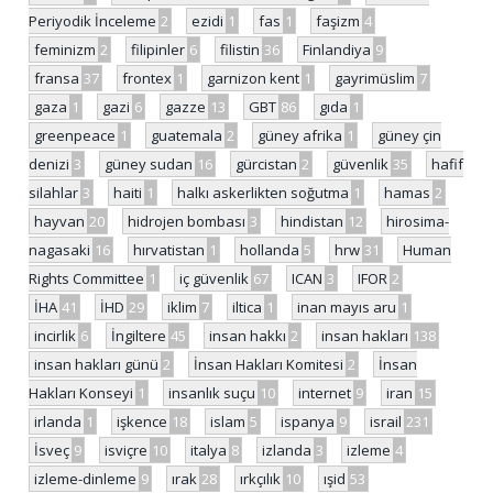
Periyodik İnceleme
2
ezidi
1
fas
1
faşizm
4
feminizm
2
filipinler
6
filistin
36
Finlandiya
9
fransa
37
frontex
1
garnizon kent
1
gayrimüslim
7
gaza
1
gazi
6
gazze
13
GBT
86
gıda
1
greenpeace
1
guatemala
2
güney afrika
1
güney çin
denizi
3
güney sudan
16
gürcistan
2
güvenlik
35
hafif
silahlar
3
haiti
1
halkı askerlikten soğutma
1
hamas
2
hayvan
20
hidrojen bombası
3
hindistan
12
hirosima-
nagasaki
16
hırvatistan
1
hollanda
5
hrw
31
Human
Rights Committee
1
iç güvenlik
67
ICAN
3
IFOR
2
İHA
41
İHD
29
iklim
7
iltica
1
inan mayıs aru
1
incirlik
6
İngiltere
45
insan hakkı
2
insan hakları
138
insan hakları günü
2
İnsan Hakları Komitesi
2
İnsan
Hakları Konseyi
1
insanlık suçu
10
internet
9
iran
15
irlanda
1
işkence
18
islam
5
ispanya
9
israil
231
İsveç
9
isviçre
10
italya
8
izlanda
3
izleme
4
izleme-dinleme
9
ırak
28
ırkçılık
10
ışid
53