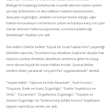
Bildirge’nin başlangıç bölümünde insanlık ailesinin bütün üyeleri
için eşit, bölünemez ve devredilmez hakların tanınmasının,
dünyada özgürlüğün, adaletin ve barışın temeli olduğu, eğer
hakları korunamıyor ise herkesin zulüm ve baskıya karşı son çare
olarak direnme hakkına başvurmak zorunda kalabileceği
belirtilmiştir” ifadeleri yer aldı.
İlan edilen OHAL’le birlikte “büyük bir insan hakları krizi” yaşandığı
belirtilen raporda, “İnsanların kişi olmaktan, başka bir deyişle hak
taşıyıcısı yurttaş olmaktan çıkarılması anlamına gelen bu kaygı
verici durum büyük bir insan hakları krizidir. Siyasal iktidar
medeni ölüler yaratarak ‘sosyal infaz’ uygulamaktadır” denildi.
“Yaşam Hakkı”, “İşkence ve Kötü Muamele”, “Kürt Sorunu”,
“Düşünce, İfade ve İnanç Özgürlüğü”, “Darbe Teşebbüsü ve
OHAL”, “Cezaevleri”, “Örgütlenme Özgürlüğü”, “Toplantı ve
Gösteri Özgürlüğü” ile “Kadına Karşı Şiddet Sorunu” başlıklarını
taşıyan raporda şu veriler yer aldı: