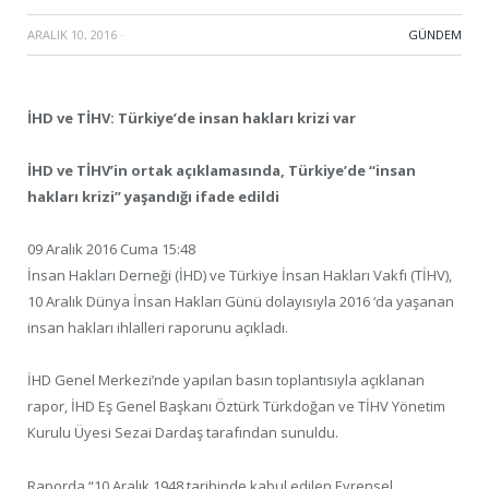
ARALIK 10, 2016
·
GÜNDEM
İHD ve TİHV: Türkiye’de insan hakları krizi var
İHD ve TİHV’in ortak açıklamasında, Türkiye’de “insan
hakları krizi” yaşandığı ifade edildi
09 Aralık 2016 Cuma 15:48
İnsan Hakları Derneği (İHD) ve Türkiye İnsan Hakları Vakfı (TİHV),
10 Aralık Dünya İnsan Hakları Günü dolayısıyla 2016 ‘da yaşanan
insan hakları ihlalleri raporunu açıkladı.
İHD Genel Merkezi’nde yapılan basın toplantısıyla açıklanan
rapor, İHD Eş Genel Başkanı Öztürk Türkdoğan ve TİHV Yönetim
Kurulu Üyesi Sezai Dardaş tarafından sunuldu.
Raporda “10 Aralık 1948 tarihinde kabul edilen Evrensel