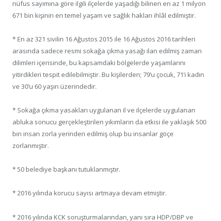
nüfus sayımına göre ilgili ilçelerde yaşadığı bilinen en az 1 milyon
671 bin kişinin en temel yaşam ve sağlık hakları ihlâl edilmiştir.
* En az 321 sivilin 16 Ağustos 2015 ile 16 Ağustos 2016 tarihleri
arasında sadece resmi sokağa çıkma yasağı ilan edilmiş zaman
dilimleri içerisinde, bu kapsamdaki bölgelerde yaşamlarını
yitirdikleri tespit edilebilmiştir. Bu kişilerden; 79’u çocuk, 71’i kadın
ve 30’u 60 yaşın üzerindedir.
* Sokağa çıkma yasakları uygulanan il ve ilçelerde uygulanan
abluka sonucu gerçekleştirilen yıkımların da etkisi ile yaklaşık 500
bin insan zorla yerinden edilmiş olup bu insanlar göçe
zorlanmıştır.
* 50 belediye başkanı tutuklanmıştır.
* 2016 yılında korucu sayısı artmaya devam etmiştir.
* 2016 yılında KCK soruşturmalarından, yanı sıra HDP/DBP ve