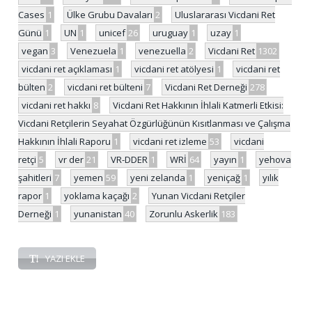
Cases
1
Ülke Grubu Davaları
2
Uluslararası Vicdani Ret
Günü
1
UN
1
unicef
26
uruguay
1
uzay
1
vegan
3
Venezuela
1
venezuella
2
Vicdani Ret
1302
vicdani ret açıklaması
1
vicdani ret atölyesi
1
vicdani ret
bülten
2
vicdani ret bülteni
7
Vicdani Ret Derneği
278
vicdani ret hakkı
8
Vicdani Ret Hakkının İhlali Katmerli Etkisi:
Vicdani Retçilerin Seyahat Özgürlüğünün Kısıtlanması ve Çalışma
Hakkının İhlali Raporu
1
vicdani ret izleme
53
vicdani
retçi
5
vr der
21
VR-DDER
1
WRİ
64
yayın
1
yehova
şahitleri
7
yemen
59
yeni zelanda
1
yeniçağ
1
yılık
rapor
1
yoklama kaçağı
2
Yunan Vicdani Retçiler
Derneği
1
yunanistan
40
Zorunlu Askerlik
183
YAZI EKLE