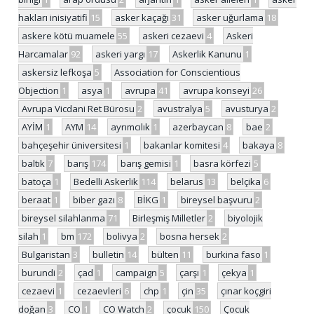
hakları inisiyatifi
15
asker kaçağı
31
asker uğurlama
18
askere kötü muamele
55
askeri cezaevi
4
Askeri
Harcamalar
92
askeri yargı
17
Askerlik Kanunu
1
askersiz lefkoşa
5
Association for Conscientious
Objection
1
asya
1
avrupa
41
avrupa konseyi
26
Avrupa Vicdani Ret Bürosu
2
avustralya
5
avusturya
2
AYİM
1
AYM
14
ayrımcılık
1
azerbaycan
8
bae
2
bahçeşehir üniversitesi
1
bakanlar komitesi
4
bakaya
8
baltık
7
barış
174
barış gemisi
1
basra körfezi
5
batoça
1
Bedelli Askerlik
114
belarus
13
belçika
6
beraat
1
biber gazı
8
BİKG
1
bireysel başvuru
2
bireysel silahlanma
71
Birleşmiş Milletler
2
biyolojik
silah
1
bm
172
bolivya
2
bosna hersek
2
Bulgaristan
3
bulletin
14
bülten
11
burkina faso
1
burundi
2
çad
1
campaign
5
çarşı
1
çekya
1
cezaevi
1
cezaevleri
6
chp
1
çin
35
çınar koçgiri
doğan
3
CO
1
CO Watch
2
çocuk
150
Çocuk