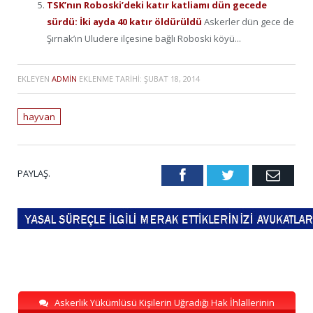
TSK’nın Roboski’deki katır katliamı dün gecede
sürdü: İki ayda 40 katır öldürüldü
Askerler dün gece de
Şırnak’ın Uludere ilçesine bağlı Roboski köyü...
EKLEYEN
ADMIN
EKLENME TARIHI:
ŞUBAT 18, 2014
hayvan
PAYLAŞ.
Facebook
Twitter
Emai
Askerlik Yükümlüsü Kişilerin Uğradığı Hak İhlallerinin