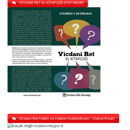
VİCDANİ RET EL KİTAPÇIĞI (PDF İNDİR)
Vicdani Ret Hakkı ve Hakkın Kullanılması – Davut Erkan