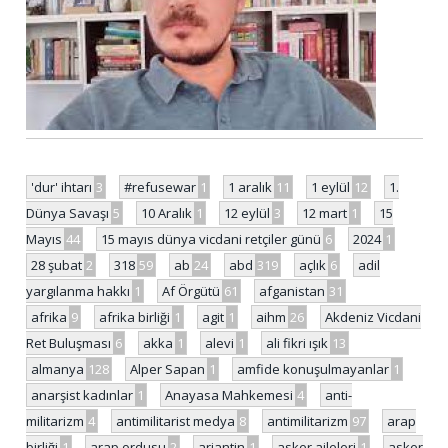
'dur' ihtarı
3
#refusewar
1
1 aralık
11
1 eylül
12
1.
Dünya Savaşı
5
10 Aralık
1
12 eylül
3
12 mart
1
15
Mayıs
44
15 mayıs dünya vicdani retçiler günü
6
2024
1
28 şubat
2
318
59
ab
24
abd
319
açlık
6
adil
yargılanma hakkı
1
Af Örgütü
61
afganistan
31
afrika
9
afrika birliği
1
agit
1
aihm
26
Akdeniz Vicdani
Ret Buluşması
6
akka
1
alevi
1
ali fikri ışık
13
almanya
128
Alper Sapan
1
amfide konuşulmayanlar
1
anarşist kadınlar
1
Anayasa Mahkemesi
4
anti-
militarizm
4
antimilitarist medya
8
antimilitarizm
97
arap
birliği
1
arap ordusu
2
arjantin
1
asker aileleri
1
asker