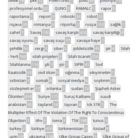
selek
18
pkk
12
Polen Ünlü
1
polis
43
polonya
10
profesyonel ordu
22
QUNO
2
RAMALC
1
rapor
5
raporlama
1
report
3
roboski
34
robot
15
rojava
39
romanya
3
röportaj
2
rusya
150
sağlık
1
sahel
1
Savaş
190
savaş karşıtı
420
savaş karşıtlığı
3
savaş oyunu
2
savaş suçu
77
savaşa hayır
1
şehitlik
56
sergi
1
siber
5
şiddetsizlik
45
şiir
4
Silah
- Yerli
162
silah projeleri
5
Silah ticareti
256
Silahlanma
114
şili
1
şiö
1
SIPRI
41
Sivil
İtaatsizlik
29
sivil ölüm
5
sığınma
1
sıkıyönetim
1
sırbistan
1
somali
8
sosyal medya
8
soykırım
15
sözleşmeli er
17
srilanka
2
sudan
12
Şüpheli Asker
Ölümleri
358
Suriye
172
Suruç Katliamı
1
suudi
arabistan
45
tayland
16
tayvan
4
tck 318
1
The
Multiplier Effect Of The Violation Of The Right To Conscientious
Objection
1
tihv
5
toma
2
TSK
188
tunus
1
turkey
2
türkiye
410
türkmenistan
2
tüsiad
6
ucm
10
ukrayna
118
Ulke Group Cases
1
Ülke Group of