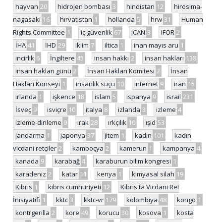
hayvan
20
hidrojen bombası
3
hindistan
12
hirosima-
nagasaki
16
hırvatistan
1
hollanda
5
hrw
31
Human
Rights Committee
1
iç güvenlik
67
ICAN
3
IFOR
2
İHA
41
İHD
29
iklim
7
iltica
1
inan mayıs aru
1
incirlik
6
İngiltere
45
insan hakkı
2
insan hakları
138
insan hakları günü
2
İnsan Hakları Komitesi
2
İnsan
Hakları Konseyi
1
insanlık suçu
10
internet
9
iran
15
irlanda
1
işkence
18
islam
5
ispanya
9
israil
231
İsveç
9
isviçre
10
italya
8
izlanda
3
izleme
4
izleme-dinleme
9
ırak
28
ırkçılık
10
ışid
53
jandarma
1
japonya
37
jitem
1
kadın
101
kadın
vicdani retçiler
2
kamboçya
2
kamerun
1
kampanya
4
kanada
9
karabağ
4
karaburun bilim kongresi
1
karadeniz
2
katar
11
kenya
1
kimyasal silah
19
Kıbrıs
1
kıbrıs cumhuriyeti
12
Kıbrıs'ta Vicdani Ret
İnisiyatifi
1
kktc
3
kktc-vr
179
kolombiya
48
kongo
1
kontrgerilla
2
kore
49
korucu
30
kosova
1
kosta