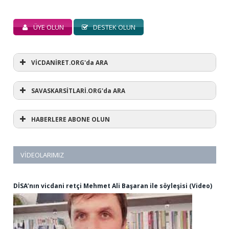
ÜYE OLUN
DESTEK OLUN
VİCDANİRET.ORG'da ARA
SAVASKARSİTLARİ.ORG'da ARA
HABERLERE ABONE OLUN
VIDEOLARIMIZ
DİSA’nın vicdani retçi Mehmet Ali Başaran ile söyleşisi (Video)