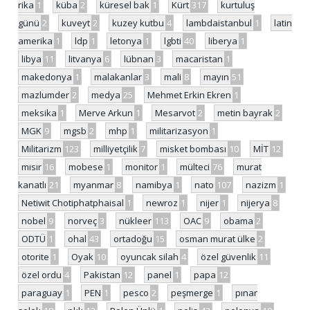
rika
1
küba
2
küresel bak
1
Kürt
317
kurtuluş
günü
2
kuveyt
2
kuzey kutbu
4
lambdaistanbul
1
latin
amerika
1
ldp
1
letonya
1
lgbti
40
liberya
1
libya
11
litvanya
6
lübnan
3
macaristan
1
makedonya
1
malakanlar
3
mali
8
mayın
51
mazlumder
2
medya
25
Mehmet Erkin Ekren
1
meksika
1
Merve Arkun
1
Mesarvot
2
metin bayrak
2
MGK
9
mgsb
2
mhp
1
militarizasyon
1
Militarizm
123
milliyetçilik
7
misket bombası
10
MİT
12
mısır
16
mobese
1
monitor
1
mülteci
76
murat
kanatlı
21
myanmar
8
namibya
1
nato
107
nazizm
1
Netiwit Chotiphatphaisal
1
newroz
1
nijer
1
nijerya
8
nobel
9
norveç
3
nükleer
113
OAC
9
obama
2
ODTÜ
1
ohal
43
ortadoğu
15
osman murat ülke
2
otorite
1
Oyak
10
oyuncak silah
4
özel güvenlik
11
özel ordu
4
Pakistan
12
panel
1
papa
12
paraguay
1
PEN
1
pesco
2
peşmerge
1
pınar