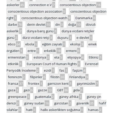
askerler
45
connection e.V
7
conscientious objection
16
conscientious objection association
5
conscientious objection
right
1
conscientious objection watch
9
Danimarka
6
darbe
76
derin devlet
10
din
3
doğa
10
dövizli
askerlik
7
dünya barış günü
1
dünya vicdani retçiler
günü
2
dürzi vicdani retçi
3
duyuru
1
e-devlet
1
ebco
64
ebola
1
eğitim zayiatı
1
ekoloji
3
emek
örgütleri
1
eritre
1
erkeklik
18
ermeni
5
ermenistan
5
estonya
2
eta
5
etiyopya
4
Etkiniz
1
etkinlik
1
European Court of Human Rights
1
Evrensel
Periyodik İnceleme
2
ezidi
1
fas
1
faşizm
4
feminizm
2
filipinler
6
filistin
36
Finlandiya
9
fransa
37
frontex
1
garnizon kent
1
gayrimüslim
7
gaza
1
gazi
6
gazze
13
GBT
86
gıda
1
greenpeace
1
guatemala
2
güney afrika
1
güney çin
denizi
3
güney sudan
16
gürcistan
2
güvenlik
35
hafif
silahlar
3
haiti
1
halkı askerlikten soğutma
1
hamas
2