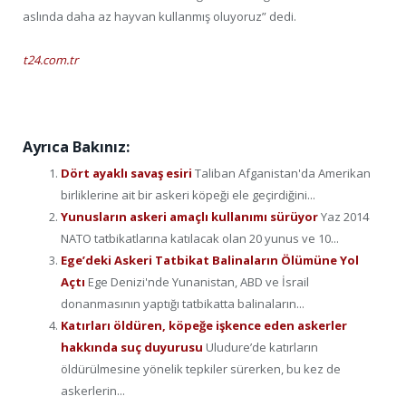
aslında daha az hayvan kullanmış oluyoruz” dedi.
t24.com.tr
Ayrıca Bakınız:
Dört ayaklı savaş esiri
Taliban Afganistan'da Amerikan
birliklerine ait bir askeri köpeği ele geçirdiğini...
Yunusların askeri amaçlı kullanımı sürüyor
Yaz 2014
NATO tatbikatlarına katılacak olan 20 yunus ve 10...
Ege’deki Askeri Tatbikat Balinaların Ölümüne Yol
Açtı
Ege Denizi'nde Yunanistan, ABD ve İsrail
donanmasının yaptığı tatbikatta balinaların...
Katırları öldüren, köpeğe işkence eden askerler
hakkında suç duyurusu
Uludure’de katırların
öldürülmesine yönelik tepkiler sürerken, bu kez de
askerlerin...