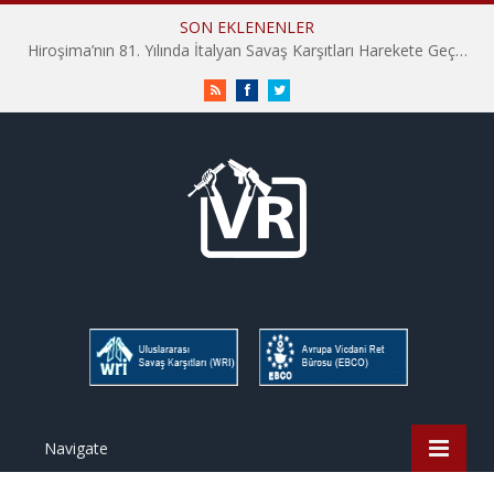
SON EKLENENLER
Hiroşima’nın 81. Yılında İtalyan Savaş Karşıtları Harekete Geçti: “Hatırlamak yeterli değil”
RSS
Facebook
Twitter
Navigate