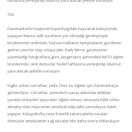
tahtasına yerleştirilip ölümcül yara alacak şekilde vuruluyor
T24
Danimarka’nın başkenti Kopenhag’daki hayvanat bahçesinde
yaşayan Marius adlı zürafanın yer olmadığı gerekçesiyle
kesilmesinin ardından, hayvan haklarını tartışmalarını gündeme
getiren yeni bir olay ortaya çıktı. Daily Mirror gazetesinin
yayımladığı fotoğraflara göre, Jaegerspris şehrindeki NATO eğitim
tesislerinde canlı domuzlar hedef tahtasına yerleştirilip ölümcül
yara alacak şekilde vuruluyor.
İngiliz askeri cerrahlar, yılda 2 kez bu ‘eğitim’ için Danimarka’ya
gönderiliyor. Cerrahlar, askerlerin savaş alanında aldıkları
yaraları tedavileri açısından ‘eğitim olması’ amacıyla hâlâ nefes
almakta olan hayvanları ameliyat edip tabir yerindeyse ‘talim’
yapıyor. Kalaşnikofla veya 9 mm’lik tabancalarla vurulan
domuzlar ameliyattan sağ çıksalar bile daha sonra öldürülüyor.