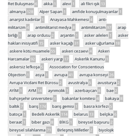
Ret Buluşması
6
akka
1
alevi
1
ali fikri ışık
13
almanya
128
Alper Sapan
1
amfide konuşulmayanlar
1
anarşist kadınlar
1
Anayasa Mahkemesi
4
anti-
militarizm
4
antimilitarist medya
8
antimilitarizm
97
arap
birliği
1
arap ordusu
2
arjantin
1
asker aileleri
1
asker
hakları inisiyatifi
15
asker kaçağı
31
asker uğurlama
18
askere kötü muamele
55
askeri cezaevi
4
Askeri
Harcamalar
92
askeri yargı
17
Askerlik Kanunu
1
askersiz lefkoşa
5
Association for Conscientious
Objection
1
asya
1
avrupa
41
avrupa konseyi
26
Avrupa Vicdani Ret Bürosu
2
avustralya
5
avusturya
2
AYİM
1
AYM
14
ayrımcılık
1
azerbaycan
8
bae
2
bahçeşehir üniversitesi
1
bakanlar komitesi
4
bakaya
8
baltık
7
barış
174
barış gemisi
1
basra körfezi
5
batoça
1
Bedelli Askerlik
114
belarus
13
belçika
6
beraat
1
biber gazı
8
BİKG
1
bireysel başvuru
2
bireysel silahlanma
71
Birleşmiş Milletler
2
biyolojik