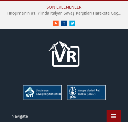
SON EKLENENLER
Hiroşima’nın 81. Yılında İtalyan Savaş Karşıtları Harekete Geçti: “Hatırlamak yeterli değil”
RSS
Facebook
Twitter
Navigate