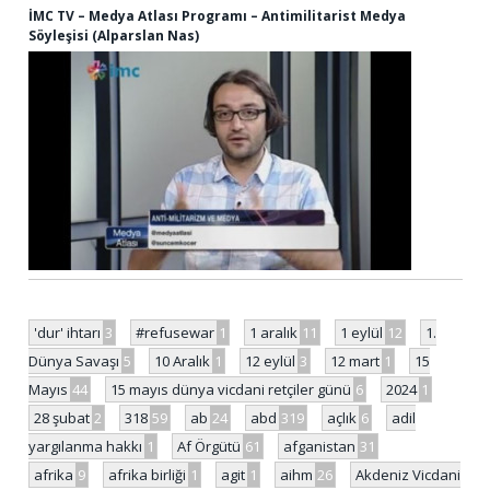
İMC TV – Medya Atlası Programı – Antimilitarist Medya
Söyleşisi (Alparslan Nas)
'dur' ihtarı
3
#refusewar
1
1 aralık
11
1 eylül
12
1.
Dünya Savaşı
5
10 Aralık
1
12 eylül
3
12 mart
1
15
Mayıs
44
15 mayıs dünya vicdani retçiler günü
6
2024
1
28 şubat
2
318
59
ab
24
abd
319
açlık
6
adil
yargılanma hakkı
1
Af Örgütü
61
afganistan
31
afrika
9
afrika birliği
1
agit
1
aihm
26
Akdeniz Vicdani