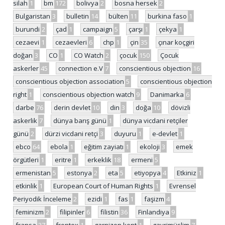
silah
1
bm
172
bolivya
2
bosna hersek
2
Bulgaristan
3
bulletin
14
bülten
11
burkina faso
1
burundi
2
çad
1
campaign
5
çarşı
1
çekya
1
cezaevi
1
cezaevleri
6
chp
1
çin
35
çınar koçgiri
doğan
3
CO
1
CO Watch
2
çocuk
150
Çocuk
askerler
45
connection e.V
7
conscientious objection
16
conscientious objection association
5
conscientious objection
right
1
conscientious objection watch
9
Danimarka
6
darbe
76
derin devlet
10
din
3
doğa
10
dövizli
askerlik
7
dünya barış günü
1
dünya vicdani retçiler
günü
2
dürzi vicdani retçi
3
duyuru
1
e-devlet
1
ebco
64
ebola
1
eğitim zayiatı
1
ekoloji
3
emek
örgütleri
1
eritre
1
erkeklik
18
ermeni
5
ermenistan
5
estonya
2
eta
5
etiyopya
4
Etkiniz
1
etkinlik
1
European Court of Human Rights
1
Evrensel
Periyodik İnceleme
2
ezidi
1
fas
1
faşizm
4
feminizm
2
filipinler
6
filistin
36
Finlandiya
9