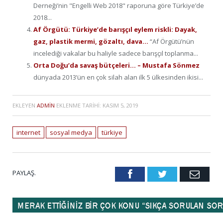
Derneği’nin "Engelli Web 2018" raporuna göre Türkiye’de
2018...
Af Örgütü: Türkiye’de barışçıl eylem riskli: Dayak,
gaz, plastik mermi, gözaltı, dava…
“Af Örgütü’nün
incelediği vakalar bu haliyle sadece barışçıl toplanma...
Orta Doğu’da savaş bütçeleri… – Mustafa Sönmez
dünyada 2013’ün en çok silah alan ilk 5 ülkesinden ikisi...
EKLEYEN
ADMIN
EKLENME TARIHI:
KASIM 5, 2019
internet
sosyal medya
türkiye
PAYLAŞ.
Facebook
Twitter
Emai