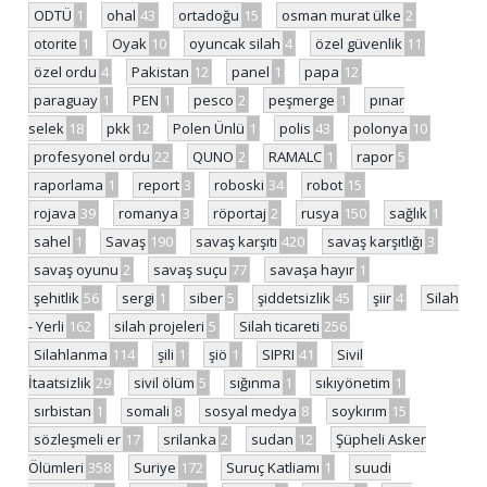
ODTÜ
1
ohal
43
ortadoğu
15
osman murat ülke
2
otorite
1
Oyak
10
oyuncak silah
4
özel güvenlik
11
özel ordu
4
Pakistan
12
panel
1
papa
12
paraguay
1
PEN
1
pesco
2
peşmerge
1
pınar
selek
18
pkk
12
Polen Ünlü
1
polis
43
polonya
10
profesyonel ordu
22
QUNO
2
RAMALC
1
rapor
5
raporlama
1
report
3
roboski
34
robot
15
rojava
39
romanya
3
röportaj
2
rusya
150
sağlık
1
sahel
1
Savaş
190
savaş karşıtı
420
savaş karşıtlığı
3
savaş oyunu
2
savaş suçu
77
savaşa hayır
1
şehitlik
56
sergi
1
siber
5
şiddetsizlik
45
şiir
4
Silah
- Yerli
162
silah projeleri
5
Silah ticareti
256
Silahlanma
114
şili
1
şiö
1
SIPRI
41
Sivil
İtaatsizlik
29
sivil ölüm
5
sığınma
1
sıkıyönetim
1
sırbistan
1
somali
8
sosyal medya
8
soykırım
15
sözleşmeli er
17
srilanka
2
sudan
12
Şüpheli Asker
Ölümleri
358
Suriye
172
Suruç Katliamı
1
suudi