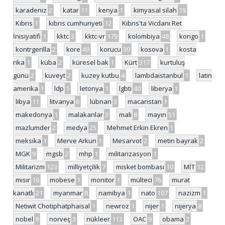
karadeniz
2
katar
11
kenya
1
kimyasal silah
19
Kıbrıs
1
kıbrıs cumhuriyeti
12
Kıbrıs'ta Vicdani Ret
İnisiyatifi
1
kktc
3
kktc-vr
179
kolombiya
48
kongo
1
kontrgerilla
2
kore
49
korucu
30
kosova
1
kosta
rika
1
küba
2
küresel bak
1
Kürt
317
kurtuluş
günü
2
kuveyt
2
kuzey kutbu
4
lambdaistanbul
1
latin
amerika
1
ldp
1
letonya
1
lgbti
40
liberya
1
libya
11
litvanya
6
lübnan
3
macaristan
1
makedonya
1
malakanlar
3
mali
8
mayın
51
mazlumder
2
medya
25
Mehmet Erkin Ekren
1
meksika
1
Merve Arkun
1
Mesarvot
2
metin bayrak
2
MGK
9
mgsb
2
mhp
1
militarizasyon
1
Militarizm
123
milliyetçilik
7
misket bombası
10
MİT
12
mısır
16
mobese
1
monitor
1
mülteci
76
murat
kanatlı
21
myanmar
8
namibya
1
nato
107
nazizm
1
Netiwit Chotiphatphaisal
1
newroz
1
nijer
1
nijerya
8
nobel
9
norveç
3
nükleer
113
OAC
9
obama
2