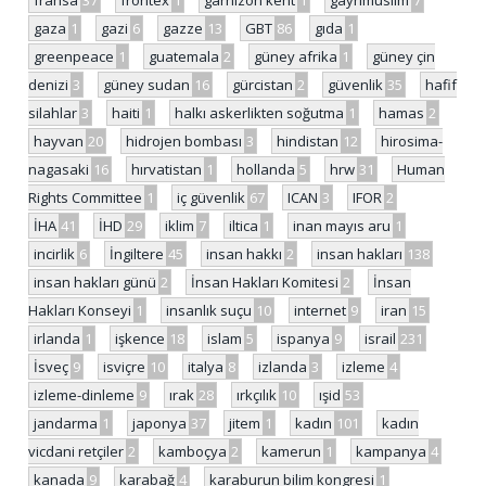
fransa
37
frontex
1
garnizon kent
1
gayrimüslim
7
gaza
1
gazi
6
gazze
13
GBT
86
gıda
1
greenpeace
1
guatemala
2
güney afrika
1
güney çin
denizi
3
güney sudan
16
gürcistan
2
güvenlik
35
hafif
silahlar
3
haiti
1
halkı askerlikten soğutma
1
hamas
2
hayvan
20
hidrojen bombası
3
hindistan
12
hirosima-
nagasaki
16
hırvatistan
1
hollanda
5
hrw
31
Human
Rights Committee
1
iç güvenlik
67
ICAN
3
IFOR
2
İHA
41
İHD
29
iklim
7
iltica
1
inan mayıs aru
1
incirlik
6
İngiltere
45
insan hakkı
2
insan hakları
138
insan hakları günü
2
İnsan Hakları Komitesi
2
İnsan
Hakları Konseyi
1
insanlık suçu
10
internet
9
iran
15
irlanda
1
işkence
18
islam
5
ispanya
9
israil
231
İsveç
9
isviçre
10
italya
8
izlanda
3
izleme
4
izleme-dinleme
9
ırak
28
ırkçılık
10
ışid
53
jandarma
1
japonya
37
jitem
1
kadın
101
kadın
vicdani retçiler
2
kamboçya
2
kamerun
1
kampanya
4
kanada
9
karabağ
4
karaburun bilim kongresi
1