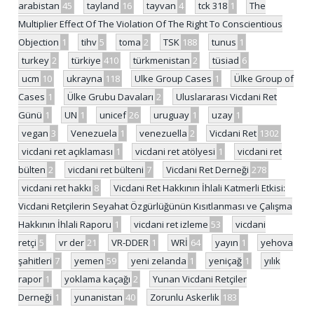
arabistan
45
tayland
16
tayvan
4
tck 318
1
The
Multiplier Effect Of The Violation Of The Right To Conscientious
Objection
1
tihv
5
toma
2
TSK
188
tunus
1
turkey
2
türkiye
410
türkmenistan
2
tüsiad
6
ucm
10
ukrayna
118
Ulke Group Cases
1
Ülke Group of
Cases
1
Ülke Grubu Davaları
2
Uluslararası Vicdani Ret
Günü
1
UN
1
unicef
26
uruguay
1
uzay
1
vegan
3
Venezuela
1
venezuella
2
Vicdani Ret
1302
vicdani ret açıklaması
1
vicdani ret atölyesi
1
vicdani ret
bülten
2
vicdani ret bülteni
7
Vicdani Ret Derneği
278
vicdani ret hakkı
8
Vicdani Ret Hakkının İhlali Katmerli Etkisi:
Vicdani Retçilerin Seyahat Özgürlüğünün Kısıtlanması ve Çalışma
Hakkının İhlali Raporu
1
vicdani ret izleme
53
vicdani
retçi
5
vr der
21
VR-DDER
1
WRİ
64
yayın
1
yehova
şahitleri
7
yemen
59
yeni zelanda
1
yeniçağ
1
yılık
rapor
1
yoklama kaçağı
2
Yunan Vicdani Retçiler
Derneği
1
yunanistan
40
Zorunlu Askerlik
183