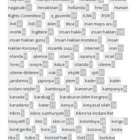
nagasaki
16
hırvatistan
1
hollanda
5
hrw
31
Human
Rights Committee
1
iç güvenlik
67
ICAN
3
IFOR
2
İHA
41
İHD
29
iklim
7
iltica
1
inan mayıs aru
1
incirlik
6
İngiltere
45
insan hakkı
2
insan hakları
138
insan hakları günü
2
İnsan Hakları Komitesi
2
İnsan
Hakları Konseyi
1
insanlık suçu
10
internet
9
iran
15
irlanda
1
işkence
18
islam
5
ispanya
9
israil
231
İsveç
9
isviçre
10
italya
8
izlanda
3
izleme
4
izleme-dinleme
9
ırak
28
ırkçılık
10
ışid
53
jandarma
1
japonya
37
jitem
1
kadın
101
kadın
vicdani retçiler
2
kamboçya
2
kamerun
1
kampanya
4
kanada
9
karabağ
4
karaburun bilim kongresi
1
karadeniz
2
katar
11
kenya
1
kimyasal silah
19
Kıbrıs
1
kıbrıs cumhuriyeti
12
Kıbrıs'ta Vicdani Ret
İnisiyatifi
1
kktc
3
kktc-vr
179
kolombiya
48
kongo
1
kontrgerilla
2
kore
49
korucu
30
kosova
1
kosta
rika
1
küba
2
küresel bak
1
Kürt
317
kurtuluş