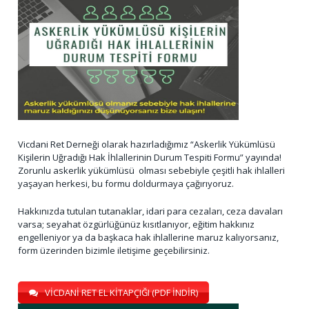
Vicdani Ret Derneği olarak hazırladığımız “Askerlik Yükümlüsü
Kişilerin Uğradığı Hak İhlallerinin Durum Tespiti Formu” yayında!
Zorunlu askerlik yükümlüsü olması sebebiyle çeşitli hak ihlalleri
yaşayan herkesi, bu formu doldurmaya çağırıyoruz.
Hakkınızda tutulan tutanaklar, idari para cezaları, ceza davaları
varsa; seyahat özgürlüğünüz kısıtlanıyor, eğitim hakkınız
engelleniyor ya da başkaca hak ihlallerine maruz kalıyorsanız,
form üzerinden bizimle iletişime geçebilirsiniz.
VİCDANİ RET EL KİTAPÇIĞI (PDF İNDİR)