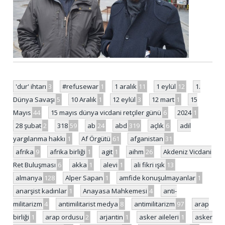
'dur' ihtarı
3
#refusewar
1
1 aralık
11
1 eylül
12
1.
Dünya Savaşı
5
10 Aralık
1
12 eylül
3
12 mart
1
15
Mayıs
44
15 mayıs dünya vicdani retçiler günü
6
2024
1
28 şubat
2
318
59
ab
24
abd
319
açlık
6
adil
yargılanma hakkı
1
Af Örgütü
61
afganistan
31
afrika
9
afrika birliği
1
agit
1
aihm
26
Akdeniz Vicdani
Ret Buluşması
6
akka
1
alevi
1
ali fikri ışık
13
almanya
128
Alper Sapan
1
amfide konuşulmayanlar
1
anarşist kadınlar
1
Anayasa Mahkemesi
4
anti-
militarizm
4
antimilitarist medya
8
antimilitarizm
97
arap
birliği
1
arap ordusu
2
arjantin
1
asker aileleri
1
asker