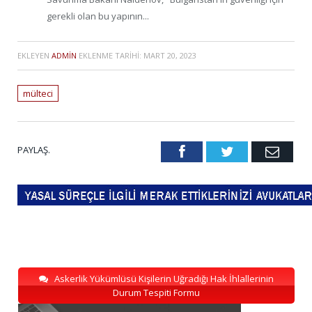
gerekli olan bu yapının...
EKLEYEN
ADMIN
EKLENME TARIHI:
MART 20, 2023
mülteci
PAYLAŞ.
Facebook
Twitter
Emai
Askerlik Yükümlüsü Kişilerin Uğradığı Hak İhlallerinin
Durum Tespiti Formu