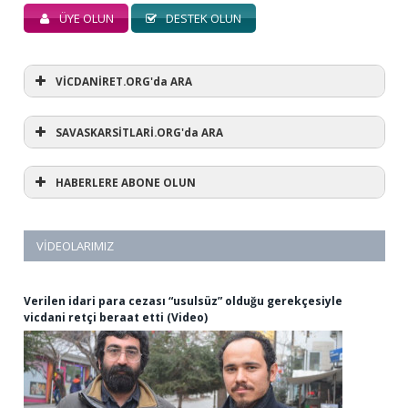
ÜYE OLUN
DESTEK OLUN
VİCDANİRET.ORG'da ARA
SAVASKARSİTLARİ.ORG'da ARA
HABERLERE ABONE OLUN
VIDEOLARIMIZ
Verilen idari para cezası “usulsüz” olduğu gerekçesiyle
vicdani retçi beraat etti (Video)