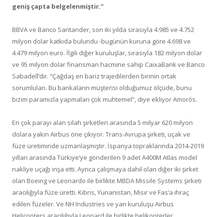
geniş çapta belgelenmiştir.”
BBVA ve Banco Santander, son iki yılda sırasıyla 4.985 ve 4.752
milyon dolar katkıda bulundu -bugünün kuruna göre 4.698 ve
4.479 milyon euro. İlgili diğer kuruluşlar, sırasıyla 182 milyon dolar
ve 95 milyon dolar finansman hacmine sahip CaixaBank ve Banco
Sabadell’dir. “Çağdaş en bariz trajedilerden birinin ortak
sorumluları. Bu bankaların müşterisi olduğumuz ölçüde, bunu
bizim paramızla yapmaları çok muhtemel”, diye ekliyor Amorós.
En çok parayı alan silah şirketleri arasında 5 milyar 620 milyon
dolara yakın Airbus öne çıkıyor. Trans-Avrupa şirketi, uçak ve
füze üretiminde uzmanlaşmıştır. İspanya topraklarında 2014-2019
yılları arasında Türkiye’ye gönderilen 9 adet A400M Atlas model
nakliye uçağı inşa etti. Ayrıca çalışmaya dahil olan diğer iki şirket
olan Boeing ve Leonardo ile birlikte MBDA Missile Systems şirketi
aracılığıyla füze üretti. Kıbrıs, Yunanistan, Mısır ve Fas’a ihraç
edilen füzeler. Ve NH Industries ve yan kuruluşu Airbus
Helicopters aracılığıyla Leonard ile birlikte helikopterler.