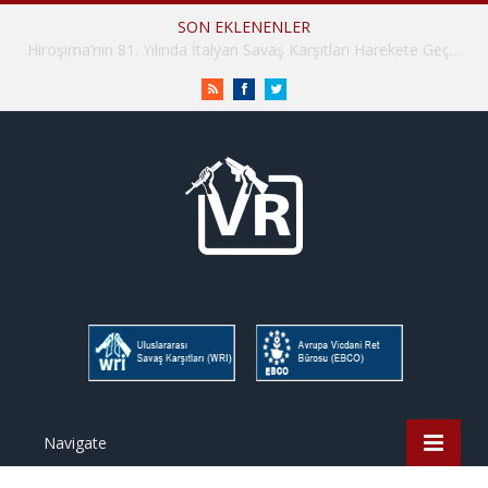
SON EKLENENLER
İHD İstanbul Şube Vicdani Ret Komisyonu: Vicdani Retçiler Olarak Destek İçin Buradayız!
RSS
Facebook
Twitter
Navigate