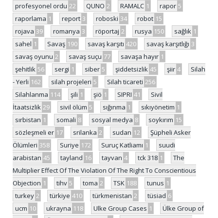
profesyonel ordu
22
QUNO
2
RAMALC
1
rapor
5
raporlama
1
report
3
roboski
34
robot
15
rojava
39
romanya
3
röportaj
2
rusya
150
sağlık
1
sahel
1
Savaş
190
savaş karşıtı
420
savaş karşıtlığı
3
savaş oyunu
2
savaş suçu
77
savaşa hayır
1
şehitlik
56
sergi
1
siber
5
şiddetsizlik
45
şiir
4
Silah
- Yerli
162
silah projeleri
5
Silah ticareti
256
Silahlanma
114
şili
1
şiö
1
SIPRI
41
Sivil
İtaatsizlik
29
sivil ölüm
5
sığınma
1
sıkıyönetim
1
sırbistan
1
somali
8
sosyal medya
8
soykırım
15
sözleşmeli er
17
srilanka
2
sudan
12
Şüpheli Asker
Ölümleri
358
Suriye
172
Suruç Katliamı
1
suudi
arabistan
45
tayland
16
tayvan
4
tck 318
1
The
Multiplier Effect Of The Violation Of The Right To Conscientious
Objection
1
tihv
5
toma
2
TSK
188
tunus
1
turkey
2
türkiye
410
türkmenistan
2
tüsiad
6
ucm
10
ukrayna
118
Ulke Group Cases
1
Ülke Group of