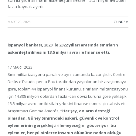
son iki yılda sınırların askerileştirilmesine 13,5 milyar avrodan
fazla kaynak ayırdı.
MART 20, 2023
·
GÜNDEM
İspanyol bankası, 2020 ile 2022 yılları arasında sınırların
askerileştirilmesini 13.5 milyar avro ile finanse etti.
17 MART 2023
Sınır militarizasyonu pahalı ve aynı zamanda kazançlıdır. Centre
Delàs d’Estudis per la Pau tarafından yayınlanan bir araştırmaya
göre, toplam 44 İspanyol finans kurumu, sınırların militarizasyonu
için 14.308 milyon dolardan fazla -cari döviz kuruna göre yaklaşık
13.5 milyar avro- on iki silah şirketini finanse etmek için tahsis etti.
Araştırmacı Gemma Amorós,
“Her şey, onların desteği
olmadan, Güney Sınırındaki askeri, güvenlik ve kontrol
eylemlerinin gerçekleştirilemeyeceğini gösteriyor; bu
eylemler, her yıl binlerce insanın ölümüne neden olduğu