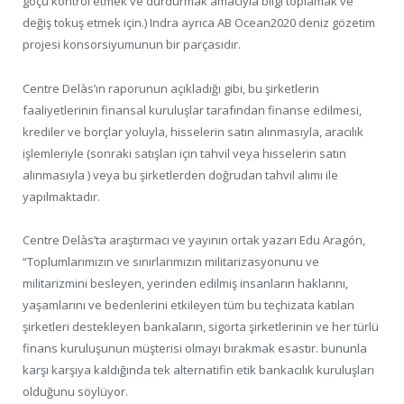
göçü kontrol etmek ve durdurmak amacıyla bilgi toplamak ve
değiş tokuş etmek için.) Indra ayrıca AB Ocean2020 deniz gözetim
projesi konsorsiyumunun bir parçasıdır.
Centre Delàs’ın raporunun açıkladığı gibi, bu şirketlerin
faaliyetlerinin finansal kuruluşlar tarafından finanse edilmesi,
krediler ve borçlar yoluyla, hisselerin satın alınmasıyla, aracılık
işlemleriyle (sonraki satışları için tahvil veya hisselerin satın
alınmasıyla ) veya bu şirketlerden doğrudan tahvil alımı ile
yapılmaktadır.
Centre Delàs’ta araştırmacı ve yayının ortak yazarı Edu Aragón,
“Toplumlarımızın ve sınırlarımızın militarizasyonunu ve
militarizmini besleyen, yerinden edilmiş insanların haklarını,
yaşamlarını ve bedenlerini etkileyen tüm bu teçhizata katılan
şirketleri destekleyen bankaların, sigorta şirketlerinin ve her türlü
finans kuruluşunun müşterisi olmayı bırakmak esastır. bununla
karşı karşıya kaldığında tek alternatifin etik bankacılık kuruluşları
olduğunu söylüyor.