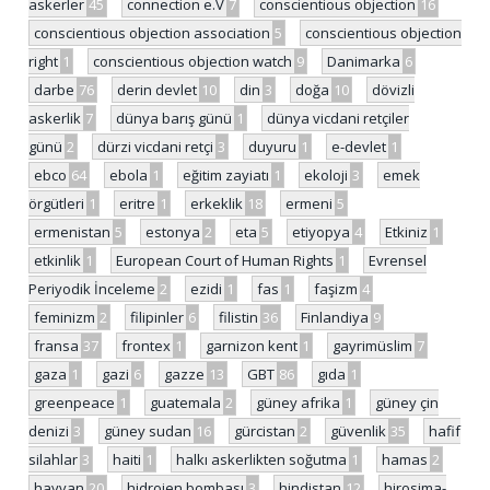
askerler
45
connection e.V
7
conscientious objection
16
conscientious objection association
5
conscientious objection
right
1
conscientious objection watch
9
Danimarka
6
darbe
76
derin devlet
10
din
3
doğa
10
dövizli
askerlik
7
dünya barış günü
1
dünya vicdani retçiler
günü
2
dürzi vicdani retçi
3
duyuru
1
e-devlet
1
ebco
64
ebola
1
eğitim zayiatı
1
ekoloji
3
emek
örgütleri
1
eritre
1
erkeklik
18
ermeni
5
ermenistan
5
estonya
2
eta
5
etiyopya
4
Etkiniz
1
etkinlik
1
European Court of Human Rights
1
Evrensel
Periyodik İnceleme
2
ezidi
1
fas
1
faşizm
4
feminizm
2
filipinler
6
filistin
36
Finlandiya
9
fransa
37
frontex
1
garnizon kent
1
gayrimüslim
7
gaza
1
gazi
6
gazze
13
GBT
86
gıda
1
greenpeace
1
guatemala
2
güney afrika
1
güney çin
denizi
3
güney sudan
16
gürcistan
2
güvenlik
35
hafif
silahlar
3
haiti
1
halkı askerlikten soğutma
1
hamas
2
hayvan
20
hidrojen bombası
3
hindistan
12
hirosima-