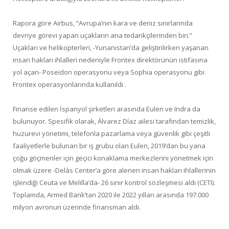
Rapora göre Airbus, “Avrupa’nın kara ve deniz sınırlarında
devriye görevi yapan uçakların ana tedarikçilerinden biri.”
Uçakları ve helikopterleri, -Yunanistan’da geliştirilirken yaşanan
insan hakları ihlalleri nedeniyle Frontex direktörünün istifasına
yol açan- Poseidon operasyonu veya Sophia operasyonu gibi
Frontex operasyonlarında kullanıldı .
Finanse edilen İspanyol şirketleri arasında Eulen ve Indra da
bulunuyor. Spesifik olarak, Álvarez Díaz ailesi tarafından temizlik,
huzurevi yönetimi, telefonla pazarlama veya güvenlik gibi çeşitli
faaliyetlerle bulunan bir iş grubu olan Eulen, 2019’dan bu yana
çoğu göçmenler için geçici konaklama merkezlerini yönetmek için
olmak üzere -Delàs Center’a göre alenen insan hakları ihlallerinin
işlendiği Ceuta ve Melilla’da- 26 sınır kontrol sözleşmesi aldı (CETI).
Toplamda, Armed Bank’tan 2020 ile 2022 yılları arasında 197.000
milyon avronun üzerinde finansman aldı.