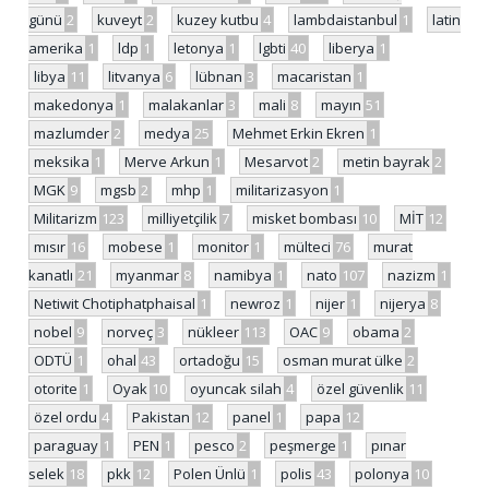
günü
2
kuveyt
2
kuzey kutbu
4
lambdaistanbul
1
latin
amerika
1
ldp
1
letonya
1
lgbti
40
liberya
1
libya
11
litvanya
6
lübnan
3
macaristan
1
makedonya
1
malakanlar
3
mali
8
mayın
51
mazlumder
2
medya
25
Mehmet Erkin Ekren
1
meksika
1
Merve Arkun
1
Mesarvot
2
metin bayrak
2
MGK
9
mgsb
2
mhp
1
militarizasyon
1
Militarizm
123
milliyetçilik
7
misket bombası
10
MİT
12
mısır
16
mobese
1
monitor
1
mülteci
76
murat
kanatlı
21
myanmar
8
namibya
1
nato
107
nazizm
1
Netiwit Chotiphatphaisal
1
newroz
1
nijer
1
nijerya
8
nobel
9
norveç
3
nükleer
113
OAC
9
obama
2
ODTÜ
1
ohal
43
ortadoğu
15
osman murat ülke
2
otorite
1
Oyak
10
oyuncak silah
4
özel güvenlik
11
özel ordu
4
Pakistan
12
panel
1
papa
12
paraguay
1
PEN
1
pesco
2
peşmerge
1
pınar
selek
18
pkk
12
Polen Ünlü
1
polis
43
polonya
10