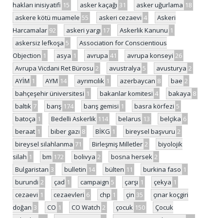
hakları inisiyatifi
15
asker kaçağı
31
asker uğurlama
18
askere kötü muamele
55
askeri cezaevi
4
Askeri
Harcamalar
92
askeri yargı
17
Askerlik Kanunu
1
askersiz lefkoşa
5
Association for Conscientious
Objection
1
asya
1
avrupa
41
avrupa konseyi
26
Avrupa Vicdani Ret Bürosu
2
avustralya
5
avusturya
2
AYİM
1
AYM
14
ayrımcılık
1
azerbaycan
8
bae
2
bahçeşehir üniversitesi
1
bakanlar komitesi
4
bakaya
8
baltık
7
barış
174
barış gemisi
1
basra körfezi
5
batoça
1
Bedelli Askerlik
114
belarus
13
belçika
6
beraat
1
biber gazı
8
BİKG
1
bireysel başvuru
2
bireysel silahlanma
71
Birleşmiş Milletler
2
biyolojik
silah
1
bm
172
bolivya
2
bosna hersek
2
Bulgaristan
3
bulletin
14
bülten
11
burkina faso
1
burundi
2
çad
1
campaign
5
çarşı
1
çekya
1
cezaevi
1
cezaevleri
6
chp
1
çin
35
çınar koçgiri
doğan
3
CO
1
CO Watch
2
çocuk
150
Çocuk