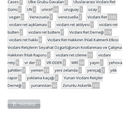
Cases
1
Ülke Grubu Davaları
2
Uluslararası Vicdani Ret
Günü
1
UN
1
unicef
26
uruguay
1
uzay
1
vegan
3
Venezuela
1
venezuella
2
Vicdani Ret
1302
vicdani ret açıklaması
1
vicdani ret atölyesi
1
vicdani ret
bülten
2
vicdani ret bülteni
7
Vicdani Ret Derneği
278
vicdani ret hakkı
8
Vicdani Ret Hakkının İhlali Katmerli Etkisi:
Vicdani Retçilerin Seyahat Özgürlüğünün Kısıtlanması ve Çalışma
Hakkının İhlali Raporu
1
vicdani ret izleme
53
vicdani
retçi
5
vr der
21
VR-DDER
1
WRİ
64
yayın
1
yehova
şahitleri
7
yemen
59
yeni zelanda
1
yeniçağ
1
yılık
rapor
1
yoklama kaçağı
2
Yunan Vicdani Retçiler
Derneği
1
yunanistan
40
Zorunlu Askerlik
183
YAZI EKLE