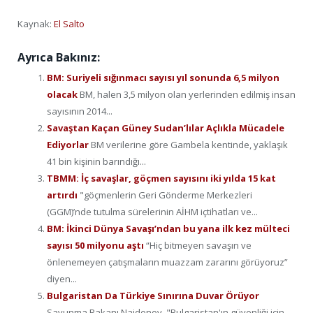
Kaynak:
El Salto
Ayrıca Bakınız:
BM: Suriyeli sığınmacı sayısı yıl sonunda 6,5 milyon
olacak
BM, halen 3,5 milyon olan yerlerinden edilmiş insan
sayısının 2014...
Savaştan Kaçan Güney Sudan’lılar Açlıkla Mücadele
Ediyorlar
BM verilerine göre Gambela kentinde, yaklaşık
41 bin kişinin barındığı...
TBMM: İç savaşlar, göçmen sayısını iki yılda 15 kat
artırdı
"göçmenlerin Geri Gönderme Merkezleri
(GGM)’nde tutulma sürelerinin AİHM içtihatları ve...
BM: İkinci Dünya Savaşı’ndan bu yana ilk kez mülteci
sayısı 50 milyonu aştı
“Hiç bitmeyen savaşın ve
önlenemeyen çatışmaların muazzam zararını görüyoruz”
diyen...
Bulgaristan Da Türkiye Sınırına Duvar Örüyor
Savunma Bakanı Naidenov, "Bulgaristan'ın güvenliği için