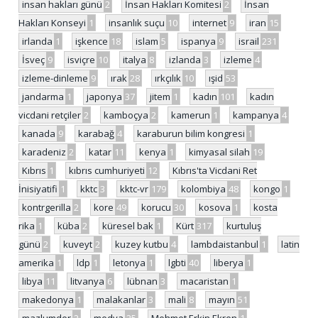
insan hakları günü
2
İnsan Hakları Komitesi
2
İnsan
Hakları Konseyi
1
insanlık suçu
10
internet
9
iran
15
irlanda
1
işkence
18
islam
5
ispanya
9
israil
231
İsveç
9
isviçre
10
italya
8
izlanda
3
izleme
4
izleme-dinleme
9
ırak
28
ırkçılık
10
ışid
53
jandarma
1
japonya
37
jitem
1
kadın
101
kadın
vicdani retçiler
2
kamboçya
2
kamerun
1
kampanya
4
kanada
9
karabağ
4
karaburun bilim kongresi
1
karadeniz
2
katar
11
kenya
1
kimyasal silah
19
Kıbrıs
1
kıbrıs cumhuriyeti
12
Kıbrıs'ta Vicdani Ret
İnisiyatifi
1
kktc
3
kktc-vr
179
kolombiya
48
kongo
1
kontrgerilla
2
kore
49
korucu
30
kosova
1
kosta
rika
1
küba
2
küresel bak
1
Kürt
317
kurtuluş
günü
2
kuveyt
2
kuzey kutbu
4
lambdaistanbul
1
latin
amerika
1
ldp
1
letonya
1
lgbti
40
liberya
1
libya
11
litvanya
6
lübnan
3
macaristan
1
makedonya
1
malakanlar
3
mali
8
mayın
51