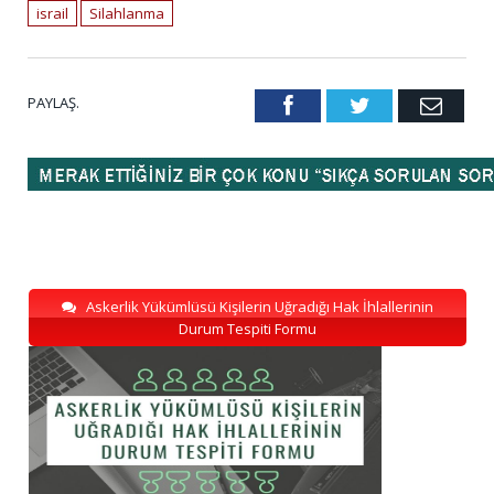
israil
Silahlanma
PAYLAŞ.
Facebook
Twitter
Emai
Askerlik Yükümlüsü Kişilerin Uğradığı Hak İhlallerinin
Durum Tespiti Formu