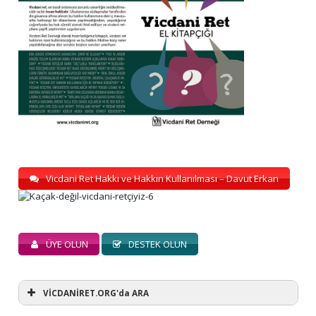
Vicdani Ret Hakkı ve Hakkın Kullanılması – Davut Erkan
ÜYE OLUN
DESTEK OLUN
VİCDANİRET.ORG'da ARA