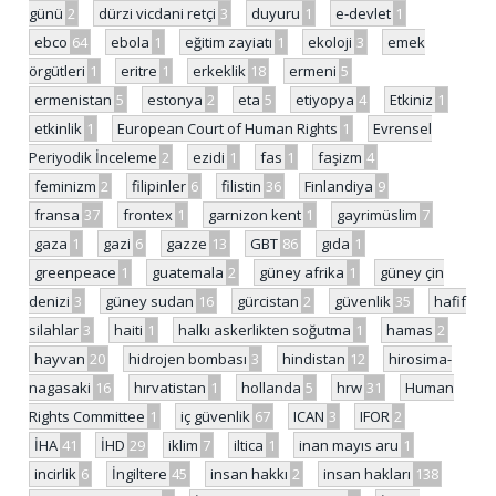
günü
2
dürzi vicdani retçi
3
duyuru
1
e-devlet
1
ebco
64
ebola
1
eğitim zayiatı
1
ekoloji
3
emek
örgütleri
1
eritre
1
erkeklik
18
ermeni
5
ermenistan
5
estonya
2
eta
5
etiyopya
4
Etkiniz
1
etkinlik
1
European Court of Human Rights
1
Evrensel
Periyodik İnceleme
2
ezidi
1
fas
1
faşizm
4
feminizm
2
filipinler
6
filistin
36
Finlandiya
9
fransa
37
frontex
1
garnizon kent
1
gayrimüslim
7
gaza
1
gazi
6
gazze
13
GBT
86
gıda
1
greenpeace
1
guatemala
2
güney afrika
1
güney çin
denizi
3
güney sudan
16
gürcistan
2
güvenlik
35
hafif
silahlar
3
haiti
1
halkı askerlikten soğutma
1
hamas
2
hayvan
20
hidrojen bombası
3
hindistan
12
hirosima-
nagasaki
16
hırvatistan
1
hollanda
5
hrw
31
Human
Rights Committee
1
iç güvenlik
67
ICAN
3
IFOR
2
İHA
41
İHD
29
iklim
7
iltica
1
inan mayıs aru
1
incirlik
6
İngiltere
45
insan hakkı
2
insan hakları
138