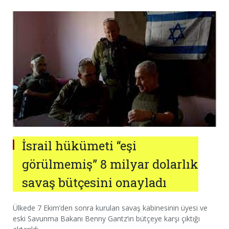
İsrail hükümeti “eşi
görülmemiş” 8 milyar dolarlık
savaş bütçesini onayladı
Ülkede 7 Ekim’den sonra kurulan savaş kabinesinin üyesi ve
eski Savunma Bakanı Benny Gantz’ın bütçeye karşı çıktığı