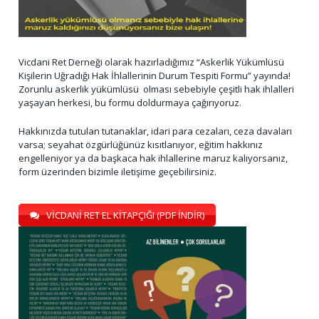
Vicdani Ret Derneği olarak hazırladığımız “Askerlik Yükümlüsü
Kişilerin Uğradığı Hak İhlallerinin Durum Tespiti Formu” yayında!
Zorunlu askerlik yükümlüsü olması sebebiyle çeşitli hak ihlalleri
yaşayan herkesi, bu formu doldurmaya çağırıyoruz.
Hakkınızda tutulan tutanaklar, idari para cezaları, ceza davaları
varsa; seyahat özgürlüğünüz kısıtlanıyor, eğitim hakkınız
engelleniyor ya da başkaca hak ihlallerine maruz kalıyorsanız,
form üzerinden bizimle iletişime geçebilirsiniz.
VİCDANİ RET EL KİTAPÇIĞI (PDF İNDİR)