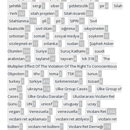
şehitlik
56
sergi
1
siber
5
şiddetsizlik
45
şiir
4
Silah
- Yerli
162
silah projeleri
5
Silah ticareti
256
Silahlanma
114
şili
1
şiö
1
SIPRI
41
Sivil
İtaatsizlik
29
sivil ölüm
5
sığınma
1
sıkıyönetim
1
sırbistan
1
somali
8
sosyal medya
8
soykırım
15
sözleşmeli er
17
srilanka
2
sudan
12
Şüpheli Asker
Ölümleri
358
Suriye
172
Suruç Katliamı
1
suudi
arabistan
45
tayland
16
tayvan
4
tck 318
1
The
Multiplier Effect Of The Violation Of The Right To Conscientious
Objection
1
tihv
5
toma
2
TSK
188
tunus
1
turkey
2
türkiye
410
türkmenistan
2
tüsiad
6
ucm
10
ukrayna
118
Ulke Group Cases
1
Ülke Group of
Cases
1
Ülke Grubu Davaları
2
Uluslararası Vicdani Ret
Günü
1
UN
1
unicef
26
uruguay
1
uzay
1
vegan
3
Venezuela
1
venezuella
2
Vicdani Ret
1302
vicdani ret açıklaması
1
vicdani ret atölyesi
1
vicdani ret
bülten
2
vicdani ret bülteni
7
Vicdani Ret Derneği
278