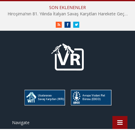
SON EKLENENLER
Hiroşima’nın 81. Yılında İtalyan Savaş Karşıtları Harekete Geçti: “Hatırlamak yeterli değil”
RSS
Facebook
Twitter
Navigate