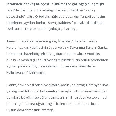
İsrail’deki “savaş bütçesi” hükümette çatlağa yol açmıştı
İsrail’de hükümetin hazırladığı 8 milyar dolarlık ek “savaş
bütçesinde”, Ultra Ortodoks nüfus ve yasa dışı Yahudi yerleşim
birimlerine ayrılan fonlar, “savaş kabinesi” olarak adlandırılan
“Acil Durum Hükümeti”nde çatlağa yol açmıştı.
Times of Israel’in haberine göre, İsrail’de 7 Ekim’den sonra
kurulan savaş kabinesinin üyesi ve eski Savunma Bakanı Gantz,
hükümetin hazırladığı ek savaş bütçesindeki Ultra Ortodoks
nüfus ve yasa dışı Yahudi yerleşim birimleri için örtülü ödenekten
ayrılan payın olduğu gibi kalması durumunda “aleyhte oy
kullanacağını” belirtmişti.
Gantz, eski siyasi rakibi ve şimdiki koalisyon ortağı Netanyahu’ya
yazdığı mektubunda, hükümetin “savaşla ilgili olmayan tartışmalı
adımlara büyük meblağlar ayırmasının milli dirayeti ve toplumsal
bütünlüğü” zarara uğratacağını belirterek “hükümetin buna
uygun davranmasını” istemişti.