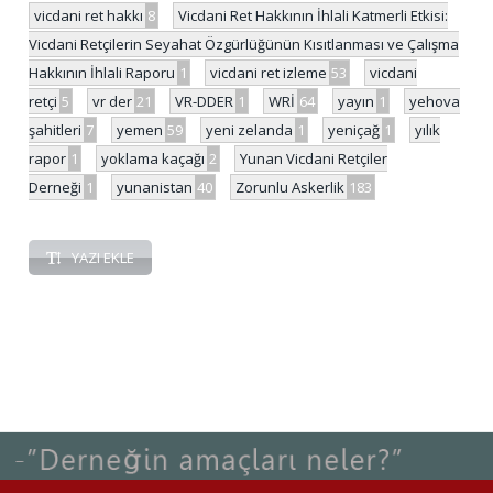
vicdani ret hakkı
8
Vicdani Ret Hakkının İhlali Katmerli Etkisi:
Vicdani Retçilerin Seyahat Özgürlüğünün Kısıtlanması ve Çalışma
Hakkının İhlali Raporu
1
vicdani ret izleme
53
vicdani
retçi
5
vr der
21
VR-DDER
1
WRİ
64
yayın
1
yehova
şahitleri
7
yemen
59
yeni zelanda
1
yeniçağ
1
yılık
rapor
1
yoklama kaçağı
2
Yunan Vicdani Retçiler
Derneği
1
yunanistan
40
Zorunlu Askerlik
183
YAZI EKLE