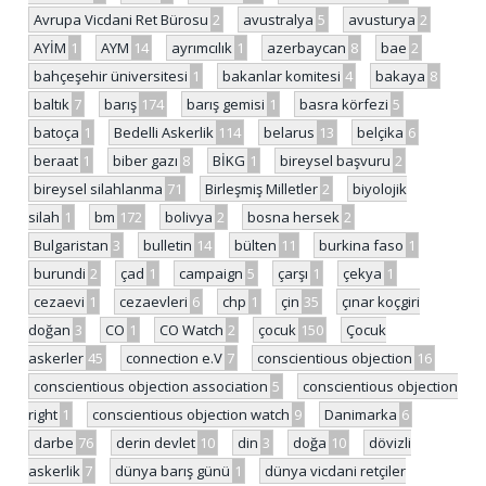
Avrupa Vicdani Ret Bürosu
2
avustralya
5
avusturya
2
AYİM
1
AYM
14
ayrımcılık
1
azerbaycan
8
bae
2
bahçeşehir üniversitesi
1
bakanlar komitesi
4
bakaya
8
baltık
7
barış
174
barış gemisi
1
basra körfezi
5
batoça
1
Bedelli Askerlik
114
belarus
13
belçika
6
beraat
1
biber gazı
8
BİKG
1
bireysel başvuru
2
bireysel silahlanma
71
Birleşmiş Milletler
2
biyolojik
silah
1
bm
172
bolivya
2
bosna hersek
2
Bulgaristan
3
bulletin
14
bülten
11
burkina faso
1
burundi
2
çad
1
campaign
5
çarşı
1
çekya
1
cezaevi
1
cezaevleri
6
chp
1
çin
35
çınar koçgiri
doğan
3
CO
1
CO Watch
2
çocuk
150
Çocuk
askerler
45
connection e.V
7
conscientious objection
16
conscientious objection association
5
conscientious objection
right
1
conscientious objection watch
9
Danimarka
6
darbe
76
derin devlet
10
din
3
doğa
10
dövizli
askerlik
7
dünya barış günü
1
dünya vicdani retçiler