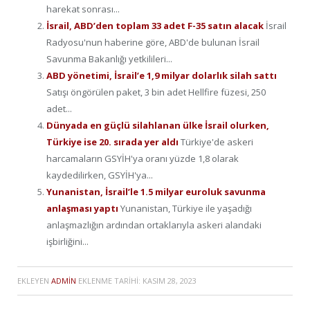
harekat sonrası...
İsrail, ABD’den toplam 33 adet F-35 satın alacak
İsrail
Radyosu'nun haberine göre, ABD'de bulunan İsrail
Savunma Bakanlığı yetkilileri...
ABD yönetimi, İsrail’e 1,9 milyar dolarlık silah sattı
Satışı öngörülen paket, 3 bin adet Hellfire füzesi, 250
adet...
Dünyada en güçlü silahlanan ülke İsrail olurken,
Türkiye ise 20. sırada yer aldı
Türkiye'de askeri
harcamaların GSYİH'ya oranı yüzde 1,8 olarak
kaydedilirken, GSYİH'ya...
Yunanistan, İsrail’le 1.5 milyar euroluk savunma
anlaşması yaptı
Yunanistan, Türkiye ile yaşadığı
anlaşmazlığın ardından ortaklarıyla askeri alandaki
işbirliğini...
EKLEYEN
ADMIN
EKLENME TARIHI:
KASIM 28, 2023