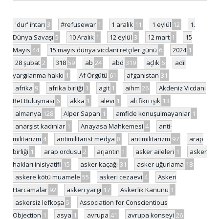
'dur' ihtarı
3
#refusewar
1
1 aralık
11
1 eylül
12
1.
Dünya Savaşı
5
10 Aralık
1
12 eylül
3
12 mart
1
15
Mayıs
44
15 mayıs dünya vicdani retçiler günü
6
2024
1
28 şubat
2
318
59
ab
24
abd
319
açlık
6
adil
yargılanma hakkı
1
Af Örgütü
61
afganistan
31
afrika
9
afrika birliği
1
agit
1
aihm
26
Akdeniz Vicdani
Ret Buluşması
6
akka
1
alevi
1
ali fikri ışık
13
almanya
128
Alper Sapan
1
amfide konuşulmayanlar
1
anarşist kadınlar
1
Anayasa Mahkemesi
4
anti-
militarizm
4
antimilitarist medya
8
antimilitarizm
97
arap
birliği
1
arap ordusu
2
arjantin
1
asker aileleri
1
asker
hakları inisiyatifi
15
asker kaçağı
31
asker uğurlama
18
askere kötü muamele
55
askeri cezaevi
4
Askeri
Harcamalar
92
askeri yargı
17
Askerlik Kanunu
1
askersiz lefkoşa
5
Association for Conscientious
Objection
1
asya
1
avrupa
41
avrupa konseyi
26