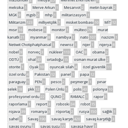
mazlumder
2
medya
25
Mehmet Erkin Ekren
1
meksika
1
Merve Arkun
1
Mesarvot
2
metin bayrak
2
MGK
9
mgsb
2
mhp
1
militarizasyon
1
Militarizm
123
milliyetçilik
7
misket bombası
10
MİT
12
mısır
16
mobese
1
monitor
1
mülteci
76
murat
kanatlı
21
myanmar
8
namibya
1
nato
107
nazizm
1
Netiwit Chotiphatphaisal
1
newroz
1
nijer
1
nijerya
8
nobel
9
norveç
3
nükleer
113
OAC
9
obama
2
ODTÜ
1
ohal
43
ortadoğu
15
osman murat ülke
2
otorite
1
Oyak
10
oyuncak silah
4
özel güvenlik
11
özel ordu
4
Pakistan
12
panel
1
papa
12
paraguay
1
PEN
1
pesco
2
peşmerge
1
pınar
selek
18
pkk
12
Polen Ünlü
1
polis
43
polonya
10
profesyonel ordu
22
QUNO
2
RAMALC
1
rapor
5
raporlama
1
report
3
roboski
34
robot
15
rojava
39
romanya
3
röportaj
2
rusya
150
sağlık
1
sahel
1
Savaş
190
savaş karşıtı
420
savaş karşıtlığı
3
savaş oyunu
2
savaş suçu
77
savaşa hayır
1