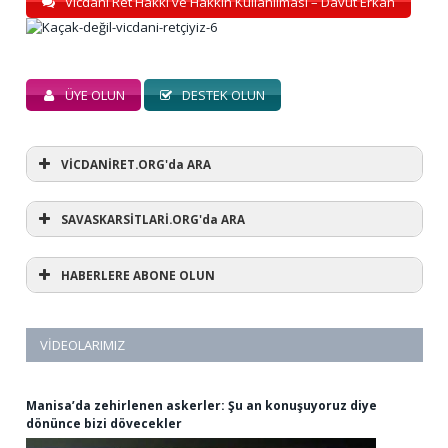
Vicdani Ret Hakkı ve Hakkın Kullanılması – Davut Erkan
ÜYE OLUN
DESTEK OLUN
VİCDANİRET.ORG'da ARA
SAVASKARSİTLARİ.ORG'da ARA
HABERLERE ABONE OLUN
VIDEOLARIMIZ
Manisa’da zehirlenen askerler: Şu an konuşuyoruz diye
dönünce bizi dövecekler