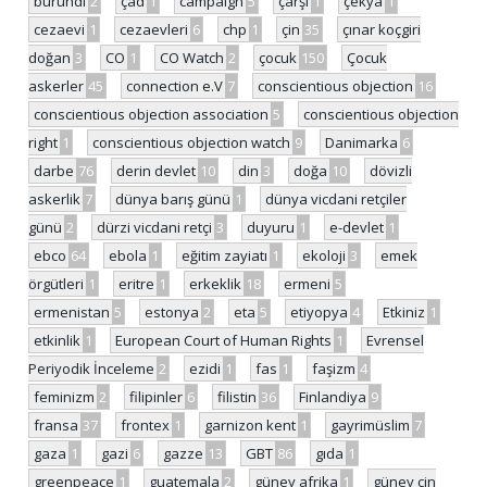
burundi
2
çad
1
campaign
5
çarşı
1
çekya
1
cezaevi
1
cezaevleri
6
chp
1
çin
35
çınar koçgiri
doğan
3
CO
1
CO Watch
2
çocuk
150
Çocuk
askerler
45
connection e.V
7
conscientious objection
16
conscientious objection association
5
conscientious objection
right
1
conscientious objection watch
9
Danimarka
6
darbe
76
derin devlet
10
din
3
doğa
10
dövizli
askerlik
7
dünya barış günü
1
dünya vicdani retçiler
günü
2
dürzi vicdani retçi
3
duyuru
1
e-devlet
1
ebco
64
ebola
1
eğitim zayiatı
1
ekoloji
3
emek
örgütleri
1
eritre
1
erkeklik
18
ermeni
5
ermenistan
5
estonya
2
eta
5
etiyopya
4
Etkiniz
1
etkinlik
1
European Court of Human Rights
1
Evrensel
Periyodik İnceleme
2
ezidi
1
fas
1
faşizm
4
feminizm
2
filipinler
6
filistin
36
Finlandiya
9
fransa
37
frontex
1
garnizon kent
1
gayrimüslim
7
gaza
1
gazi
6
gazze
13
GBT
86
gıda
1
greenpeace
1
guatemala
2
güney afrika
1
güney çin