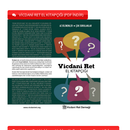
VİCDANİ RET EL KİTAPÇIĞI (PDF İNDİR)