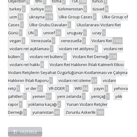
Objection
1
tihv
5
toma
2
TSK
188
tunus
1
turkey
2
türkiye
410
türkmenistan
2
tüsiad
6
ucm
10
ukrayna
118
Ulke Group Cases
1
Ülke Group of
Cases
1
Ülke Grubu Davaları
2
Uluslararası Vicdani Ret
Günü
1
UN
1
unicef
26
uruguay
1
uzay
1
vegan
3
Venezuela
1
venezuella
2
Vicdani Ret
1302
vicdani ret açıklaması
1
vicdani ret atölyesi
1
vicdani ret
bülten
2
vicdani ret bülteni
7
Vicdani Ret Derneği
278
vicdani ret hakkı
8
Vicdani Ret Hakkının İhlali Katmerli Etkisi:
Vicdani Retçilerin Seyahat Özgürlüğünün Kısıtlanması ve Çalışma
Hakkının İhlali Raporu
1
vicdani ret izleme
53
vicdani
retçi
5
vr der
21
VR-DDER
1
WRİ
64
yayın
1
yehova
şahitleri
7
yemen
59
yeni zelanda
1
yeniçağ
1
yılık
rapor
1
yoklama kaçağı
2
Yunan Vicdani Retçiler
Derneği
1
yunanistan
40
Zorunlu Askerlik
183
YAZI EKLE