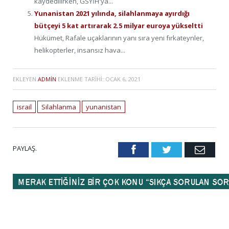
kaydedilirken, GSYİH'ya...
Yunanistan 2021 yılında, silahlanmaya ayırdığı
bütçeyi 5 kat artırarak 2.5 milyar euroya yükseltti
Hükümet, Rafale uçaklarının yanı sıra yeni fırkateynler,
helikopterler, insansız hava...
EKLEYEN
ADMIN
EKLENME TARIHI:
OCAK 6, 2021
israil
Silahlanma
yunanistan
PAYLAŞ.
Facebook
Twitter
Emai