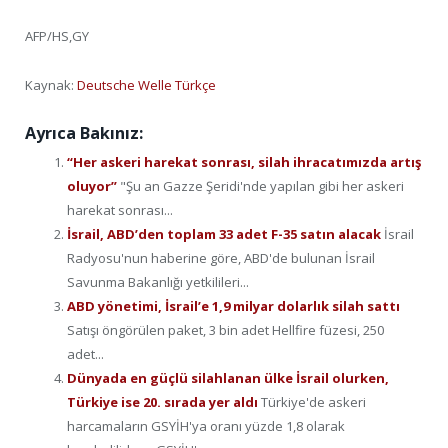
AFP/HS,GY
Kaynak:
Deutsche Welle Türkçe
Ayrıca Bakınız:
“Her askeri harekat sonrası, silah ihracatımızda artış
oluyor”
"Şu an Gazze Şeridi'nde yapılan gibi her askeri
harekat sonrası...
İsrail, ABD’den toplam 33 adet F-35 satın alacak
İsrail
Radyosu'nun haberine göre, ABD'de bulunan İsrail
Savunma Bakanlığı yetkilileri...
ABD yönetimi, İsrail’e 1,9 milyar dolarlık silah sattı
Satışı öngörülen paket, 3 bin adet Hellfire füzesi, 250
adet...
Dünyada en güçlü silahlanan ülke İsrail olurken,
Türkiye ise 20. sırada yer aldı
Türkiye'de askeri
harcamaların GSYİH'ya oranı yüzde 1,8 olarak