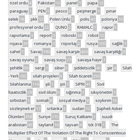
özel ordu
4
Pakistan
12
panel
1
papa
12
paraguay
1
PEN
1
pesco
2
peşmerge
1
pınar
selek
18
pkk
12
Polen Ünlü
1
polis
43
polonya
10
profesyonel ordu
22
QUNO
2
RAMALC
1
rapor
5
raporlama
1
report
3
roboski
34
robot
15
rojava
39
romanya
3
röportaj
2
rusya
150
sağlık
1
sahel
1
Savaş
190
savaş karşıtı
420
savaş karşıtlığı
3
savaş oyunu
2
savaş suçu
77
savaşa hayır
1
şehitlik
56
sergi
1
siber
5
şiddetsizlik
45
şiir
4
Silah
- Yerli
162
silah projeleri
5
Silah ticareti
256
Silahlanma
114
şili
1
şiö
1
SIPRI
41
Sivil
İtaatsizlik
29
sivil ölüm
5
sığınma
1
sıkıyönetim
1
sırbistan
1
somali
8
sosyal medya
8
soykırım
15
sözleşmeli er
17
srilanka
2
sudan
12
Şüpheli Asker
Ölümleri
358
Suriye
172
Suruç Katliamı
1
suudi
arabistan
45
tayland
16
tayvan
4
tck 318
1
The
Multiplier Effect Of The Violation Of The Right To Conscientious