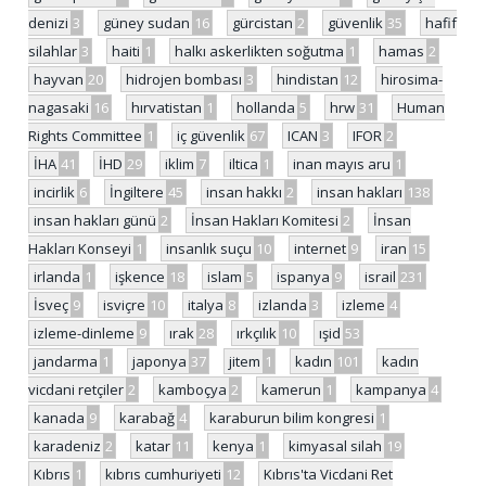
denizi
3
güney sudan
16
gürcistan
2
güvenlik
35
hafif
silahlar
3
haiti
1
halkı askerlikten soğutma
1
hamas
2
hayvan
20
hidrojen bombası
3
hindistan
12
hirosima-
nagasaki
16
hırvatistan
1
hollanda
5
hrw
31
Human
Rights Committee
1
iç güvenlik
67
ICAN
3
IFOR
2
İHA
41
İHD
29
iklim
7
iltica
1
inan mayıs aru
1
incirlik
6
İngiltere
45
insan hakkı
2
insan hakları
138
insan hakları günü
2
İnsan Hakları Komitesi
2
İnsan
Hakları Konseyi
1
insanlık suçu
10
internet
9
iran
15
irlanda
1
işkence
18
islam
5
ispanya
9
israil
231
İsveç
9
isviçre
10
italya
8
izlanda
3
izleme
4
izleme-dinleme
9
ırak
28
ırkçılık
10
ışid
53
jandarma
1
japonya
37
jitem
1
kadın
101
kadın
vicdani retçiler
2
kamboçya
2
kamerun
1
kampanya
4
kanada
9
karabağ
4
karaburun bilim kongresi
1
karadeniz
2
katar
11
kenya
1
kimyasal silah
19
Kıbrıs
1
kıbrıs cumhuriyeti
12
Kıbrıs'ta Vicdani Ret