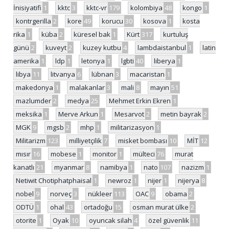
İnisiyatifi
1
kktc
3
kktc-vr
179
kolombiya
48
kongo
1
kontrgerilla
2
kore
49
korucu
30
kosova
1
kosta
rika
1
küba
2
küresel bak
1
Kürt
317
kurtuluş
günü
2
kuveyt
2
kuzey kutbu
4
lambdaistanbul
1
latin
amerika
1
ldp
1
letonya
1
lgbti
40
liberya
1
libya
11
litvanya
6
lübnan
3
macaristan
1
makedonya
1
malakanlar
3
mali
8
mayın
51
mazlumder
2
medya
25
Mehmet Erkin Ekren
1
meksika
1
Merve Arkun
1
Mesarvot
2
metin bayrak
2
MGK
9
mgsb
2
mhp
1
militarizasyon
1
Militarizm
123
milliyetçilik
7
misket bombası
10
MİT
12
mısır
16
mobese
1
monitor
1
mülteci
76
murat
kanatlı
21
myanmar
8
namibya
1
nato
107
nazizm
1
Netiwit Chotiphatphaisal
1
newroz
1
nijer
1
nijerya
8
nobel
9
norveç
3
nükleer
113
OAC
9
obama
2
ODTÜ
1
ohal
43
ortadoğu
15
osman murat ülke
2
otorite
1
Oyak
10
oyuncak silah
4
özel güvenlik
11