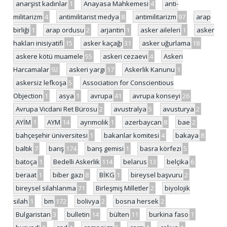
anarşist kadınlar
1
Anayasa Mahkemesi
4
anti-
militarizm
4
antimilitarist medya
8
antimilitarizm
97
arap
birliği
1
arap ordusu
2
arjantin
1
asker aileleri
1
asker
hakları inisiyatifi
15
asker kaçağı
31
asker uğurlama
18
askere kötü muamele
55
askeri cezaevi
4
Askeri
Harcamalar
92
askeri yargı
17
Askerlik Kanunu
1
askersiz lefkoşa
5
Association for Conscientious
Objection
1
asya
1
avrupa
41
avrupa konseyi
26
Avrupa Vicdani Ret Bürosu
2
avustralya
5
avusturya
2
AYİM
1
AYM
14
ayrımcılık
1
azerbaycan
8
bae
2
bahçeşehir üniversitesi
1
bakanlar komitesi
4
bakaya
8
baltık
7
barış
174
barış gemisi
1
basra körfezi
5
batoça
1
Bedelli Askerlik
114
belarus
13
belçika
6
beraat
1
biber gazı
8
BİKG
1
bireysel başvuru
2
bireysel silahlanma
71
Birleşmiş Milletler
2
biyolojik
silah
1
bm
172
bolivya
2
bosna hersek
2
Bulgaristan
3
bulletin
14
bülten
11
burkina faso
1