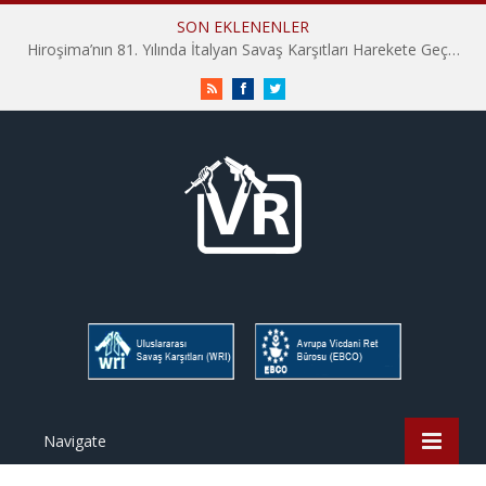
SON EKLENENLER
Hiroşima’nın 81. Yılında İtalyan Savaş Karşıtları Harekete Geçti: “Hatırlamak yeterli değil”
RSS
Facebook
Twitter
Navigate