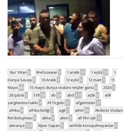
'dur' ihtarı
3
#refusewar
1
1 aralık
11
1 eylül
12
1.
Dünya Savaşı
5
10 Aralık
1
12 eylül
3
12 mart
1
15
Mayıs
44
15 mayıs dünya vicdani retçiler günü
6
2024
1
28 şubat
2
318
59
ab
24
abd
319
açlık
6
adil
yargılanma hakkı
1
Af Örgütü
61
afganistan
31
afrika
9
afrika birliği
1
agit
1
aihm
26
Akdeniz Vicdani
Ret Buluşması
6
akka
1
alevi
1
ali fikri ışık
13
almanya
128
Alper Sapan
1
amfide konuşulmayanlar
1