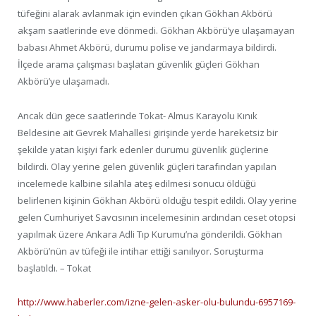
tüfeğini alarak avlanmak için evinden çıkan Gökhan Akbörü
akşam saatlerinde eve dönmedi. Gökhan Akbörü’ye ulaşamayan
babası Ahmet Akbörü, durumu polise ve jandarmaya bildirdi.
İlçede arama çalışması başlatan güvenlik güçleri Gökhan
Akbörü’ye ulaşamadı.
Ancak dün gece saatlerinde Tokat- Almus Karayolu Kınık
Beldesine ait Gevrek Mahallesi girişinde yerde hareketsiz bir
şekilde yatan kişiyi fark edenler durumu güvenlik güçlerine
bildirdi. Olay yerine gelen güvenlik güçleri tarafından yapılan
incelemede kalbine silahla ateş edilmesi sonucu öldüğü
belirlenen kişinin Gökhan Akbörü olduğu tespit edildi. Olay yerine
gelen Cumhuriyet Savcısının incelemesinin ardından ceset otopsi
yapılmak üzere Ankara Adli Tıp Kurumu’na gönderildi. Gökhan
Akbörü’nün av tüfeği ile intihar ettiği sanılıyor. Soruşturma
başlatıldı. – Tokat
http://www.haberler.com/izne-gelen-asker-olu-bulundu-6957169-