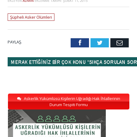
EKLEYEN
ADMIN
EKLENME TARIHI:
ŞUBAT 11, 2015
Şüpheli Asker Ölümleri
PAYLAŞ.
Facebook
Twitter
Emai
Askerlik Yükümlüsü Kişilerin Uğradığı Hak İhlallerinin
Durum Tespiti Formu