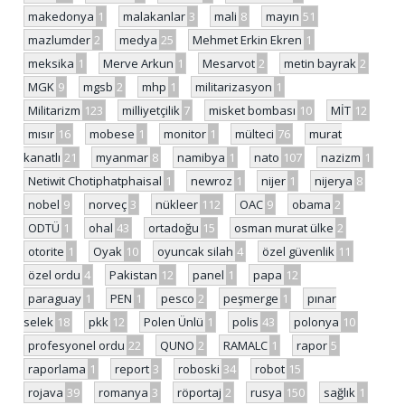
makedonya
1
malakanlar
3
mali
8
mayın
51
mazlumder
2
medya
25
Mehmet Erkin Ekren
1
meksika
1
Merve Arkun
1
Mesarvot
2
metin bayrak
2
MGK
9
mgsb
2
mhp
1
militarizasyon
1
Militarizm
123
milliyetçilik
7
misket bombası
10
MİT
12
mısır
16
mobese
1
monitor
1
mülteci
76
murat
kanatlı
21
myanmar
8
namibya
1
nato
107
nazizm
1
Netiwit Chotiphatphaisal
1
newroz
1
nijer
1
nijerya
8
nobel
9
norveç
3
nükleer
112
OAC
9
obama
2
ODTÜ
1
ohal
43
ortadoğu
15
osman murat ülke
2
otorite
1
Oyak
10
oyuncak silah
4
özel güvenlik
11
özel ordu
4
Pakistan
12
panel
1
papa
12
paraguay
1
PEN
1
pesco
2
peşmerge
1
pınar
selek
18
pkk
12
Polen Ünlü
1
polis
43
polonya
10
profesyonel ordu
22
QUNO
2
RAMALC
1
rapor
5
raporlama
1
report
3
roboski
34
robot
15
rojava
39
romanya
3
röportaj
2
rusya
150
sağlık
1