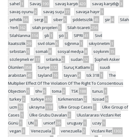
sahel
1
Savaş
190
savaş karşıtı
420
savaş karşıtlığı
3
savaş oyunu
2
savaş suçu
77
savaşa hayır
1
şehitlik
56
sergi
1
siber
5
şiddetsizlik
45
şiir
4
Silah
- Yerli
162
silah projeleri
5
Silah ticareti
256
Silahlanma
114
şili
1
şiö
1
SIPRI
41
Sivil
İtaatsizlik
29
sivil ölüm
5
sığınma
1
sıkıyönetim
1
sırbistan
1
somali
8
sosyal medya
8
soykırım
15
sözleşmeli er
17
srilanka
2
sudan
12
Şüpheli Asker
Ölümleri
358
Suriye
172
Suruç Katliamı
1
suudi
arabistan
45
tayland
16
tayvan
4
tck 318
1
The
Multiplier Effect Of The Violation Of The Right To Conscientious
Objection
1
tihv
5
toma
2
TSK
188
tunus
1
turkey
2
türkiye
410
türkmenistan
2
tüsiad
6
ucm
10
ukrayna
118
Ulke Group Cases
1
Ülke Group of
Cases
1
Ülke Grubu Davaları
2
Uluslararası Vicdani Ret
Günü
1
UN
1
unicef
26
uruguay
1
uzay
1
vegan
3
Venezuela
1
venezuella
2
Vicdani Ret
1302