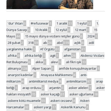
'dur' ihtarı
3
#refusewar
1
1 aralık
11
1 eylül
12
1.
Dünya Savaşı
5
10 Aralık
1
12 eylül
3
12 mart
1
15
Mayıs
44
15 mayıs dünya vicdani retçiler günü
6
2024
1
28 şubat
2
318
59
ab
24
abd
319
açlık
6
adil
yargılanma hakkı
1
Af Örgütü
61
afganistan
31
afrika
9
afrika birliği
1
agit
1
aihm
26
Akdeniz Vicdani
Ret Buluşması
6
akka
1
alevi
1
ali fikri ışık
13
almanya
128
Alper Sapan
1
amfide konuşulmayanlar
1
anarşist kadınlar
1
Anayasa Mahkemesi
4
anti-
militarizm
4
antimilitarist medya
8
antimilitarizm
97
arap
birliği
1
arap ordusu
2
arjantin
1
asker aileleri
1
asker
hakları inisiyatifi
15
asker kaçağı
31
asker uğurlama
18
askere kötü muamele
55
askeri cezaevi
4
Askeri
Harcamalar
92
askeri yargı
17
Askerlik Kanunu
1