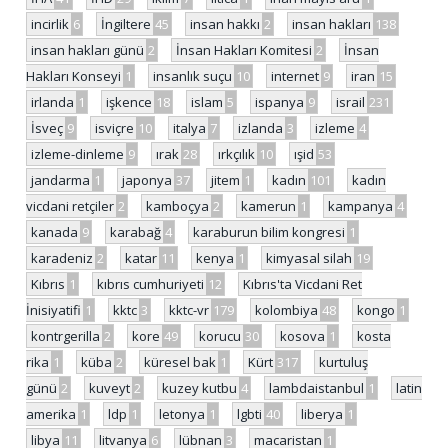
incirlik
6
İngiltere
45
insan hakkı
2
insan hakları
138
insan hakları günü
2
İnsan Hakları Komitesi
2
İnsan
Hakları Konseyi
1
insanlık suçu
10
internet
9
iran
15
irlanda
1
işkence
18
islam
5
ispanya
9
israil
231
İsveç
9
isviçre
10
italya
7
izlanda
3
izleme
4
izleme-dinleme
9
ırak
28
ırkçılık
10
ışid
53
jandarma
1
japonya
37
jitem
1
kadın
101
kadın
vicdani retçiler
2
kamboçya
2
kamerun
1
kampanya
4
kanada
9
karabağ
4
karaburun bilim kongresi
1
karadeniz
2
katar
11
kenya
1
kimyasal silah
19
Kıbrıs
1
kıbrıs cumhuriyeti
12
Kıbrıs'ta Vicdani Ret
İnisiyatifi
1
kktc
3
kktc-vr
179
kolombiya
48
kongo
1
kontrgerilla
2
kore
49
korucu
30
kosova
1
kosta
rika
1
küba
2
küresel bak
1
Kürt
317
kurtuluş
günü
2
kuveyt
2
kuzey kutbu
4
lambdaistanbul
1
latin
amerika
1
ldp
1
letonya
1
lgbti
40
liberya
1
libya
11
litvanya
6
lübnan
3
macaristan
1