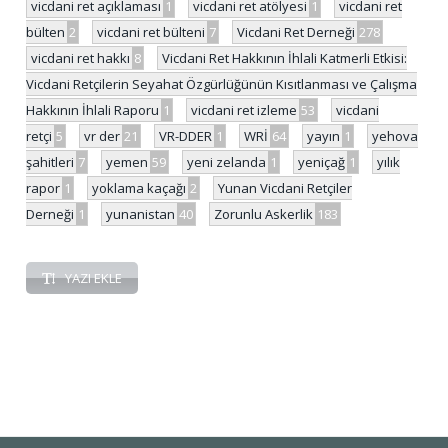
vicdani ret açıklaması
1
vicdani ret atölyesi
1
vicdani ret
bülten
2
vicdani ret bülteni
7
Vicdani Ret Derneği
278
vicdani ret hakkı
8
Vicdani Ret Hakkının İhlali Katmerli Etkisi:
Vicdani Retçilerin Seyahat Özgürlüğünün Kısıtlanması ve Çalışma
Hakkının İhlali Raporu
1
vicdani ret izleme
53
vicdani
retçi
5
vr der
21
VR-DDER
1
WRİ
64
yayın
1
yehova
şahitleri
7
yemen
59
yeni zelanda
1
yeniçağ
1
yılık
rapor
1
yoklama kaçağı
2
Yunan Vicdani Retçiler
Derneği
1
yunanistan
40
Zorunlu Askerlik
183
YAZI EKLE