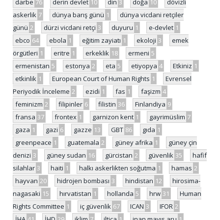
darbe
76
derin devlet
10
din
3
doğa
10
dövizli
askerlik
7
dünya barış günü
1
dünya vicdani retçiler
günü
2
dürzi vicdani retçi
3
duyuru
1
e-devlet
1
ebco
64
ebola
1
eğitim zayiatı
1
ekoloji
3
emek
örgütleri
1
eritre
1
erkeklik
18
ermeni
5
ermenistan
5
estonya
2
eta
5
etiyopya
4
Etkiniz
1
etkinlik
1
European Court of Human Rights
1
Evrensel
Periyodik İnceleme
2
ezidi
1
fas
1
faşizm
4
feminizm
2
filipinler
6
filistin
36
Finlandiya
9
fransa
37
frontex
1
garnizon kent
1
gayrimüslim
7
gaza
1
gazi
6
gazze
13
GBT
86
gıda
1
greenpeace
1
guatemala
2
güney afrika
1
güney çin
denizi
3
güney sudan
16
gürcistan
2
güvenlik
35
hafif
silahlar
3
haiti
1
halkı askerlikten soğutma
1
hamas
2
hayvan
20
hidrojen bombası
3
hindistan
12
hirosima-
nagasaki
15
hırvatistan
1
hollanda
5
hrw
31
Human
Rights Committee
1
iç güvenlik
67
ICAN
3
IFOR
2
İHA
41
İHD
29
iklim
7
iltica
1
inan mayıs aru
1