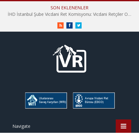
SON EKLENENLER
İHD İstanbul Şube Vicdani Ret Komisyonu: Vicdani Retçiler Olarak Destek İçin Buradayız!
RSS
Facebook
Twitter
Navigate