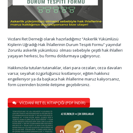
Vicdani Ret Derneği olarak hazırladığımız “Askerlik Yükümlüsü
Kişilerin Uğradığı Hak İhlallerinin Durum Tespiti Formu” yayında!
Zorunlu askerlik yükümlüsü olması sebebiyle çeşitli hak ihlalleri
yaşayan herkesi, bu formu doldurmaya çağırıyoruz.
Hakkınızda tutulan tutanaklar, idari para cezaları, ceza davaları
varsa; seyahat özgürlüğünüz kısıtlanıyor, eğitim hakkınız
engelleniyor ya da başkaca hak ihlallerine maruz kalıyorsanız,
form üzerinden bizimle iletişime geçebilirsiniz.
VİCDANİ RET EL KİTAPÇIĞI (PDF İNDİR)