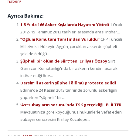
haberi/
Ayrıca Bakınız:
1.5 Yılda 166 Asker Kışlalarda Hayatını Yitirdi
1 Ocak
2012- 15 Temmuz 2013 tarihleri arasında arası intihar...
“Oğlum Komutanı Tarafından Vuruldu”
CHP Tunceli
Milletvekili Hüseyin Aygün, çocukları askerde şüpheli
şekilde öldüğü...
Şüpheli bir ölüm de Siirt’ten: Er İlyas Özsoy
Siirt
Garnizon Komutanlığı'nda bir askerin kendini asarak
intihar ettiği öne...
Dersim’li askerin şüpheli ölümü protesto edildi
Edirne'de 24 Kasım 2013 tarihinde zorunlu askerliğini
yaparken "şüpheli" bir...
‘Astsubayların sorunu’nda TSK gerçekliği -B. İLTER
Mevzuatınıza göre koyduğunuz hükümlerle vefat eden
subayın cenazesini Kızılay Kocatepe...