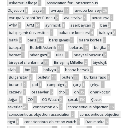
askersiz lefkoşa
5
Association for Conscientious
Objection
1
asya
1
avrupa
41
avrupa konseyi
26
Avrupa Vicdani Ret Bürosu
2
avustralya
5
avusturya
2
AYİM
1
AYM
14
ayrımcılık
1
azerbaycan
8
bae
2
bahçeşehir üniversitesi
1
bakanlar komitesi
4
bakaya
8
baltık
7
barış
174
barış gemisi
1
basra körfezi
5
batoça
1
Bedelli Askerlik
114
belarus
13
belçika
6
beraat
1
biber gazı
8
BİKG
1
bireysel başvuru
2
bireysel silahlanma
71
Birleşmiş Milletler
2
biyolojik
silah
1
bm
172
bolivya
2
bosna hersek
2
Bulgaristan
3
bulletin
14
bülten
11
burkina faso
1
burundi
2
çad
1
campaign
5
çarşı
1
çekya
1
cezaevi
1
cezaevleri
6
chp
1
çin
35
çınar koçgiri
doğan
3
CO
1
CO Watch
2
çocuk
150
Çocuk
askerler
45
connection e.V
7
conscientious objection
16
conscientious objection association
5
conscientious objection
right
1
conscientious objection watch
9
Danimarka
6