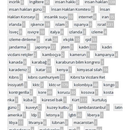
incirlik
6
İngiltere
45
insan hakkı
2
insan hakları
138
insan hakları günü
2
İnsan Hakları Komitesi
2
İnsan
Hakları Konseyi
1
insanlık suçu
10
internet
9
iran
15
irlanda
1
işkence
18
islam
5
ispanya
9
israil
231
İsveç
9
isviçre
10
italya
8
izlanda
3
izleme
4
izleme-dinleme
9
ırak
28
ırkçılık
10
ışid
53
jandarma
1
japonya
37
jitem
1
kadın
101
kadın
vicdani retçiler
2
kamboçya
2
kamerun
1
kampanya
4
kanada
9
karabağ
4
karaburun bilim kongresi
1
karadeniz
2
katar
11
kenya
1
kimyasal silah
19
Kıbrıs
1
kıbrıs cumhuriyeti
12
Kıbrıs'ta Vicdani Ret
İnisiyatifi
1
kktc
3
kktc-vr
179
kolombiya
48
kongo
1
kontrgerilla
2
kore
49
korucu
30
kosova
1
kosta
rika
1
küba
2
küresel bak
1
Kürt
317
kurtuluş
günü
2
kuveyt
2
kuzey kutbu
4
lambdaistanbul
1
latin
amerika
1
ldp
1
letonya
1
lgbti
40
liberya
1
libya
11
litvanya
6
lübnan
3
macaristan
1
makedonya
1
malakanlar
3
mali
8
mayın
51