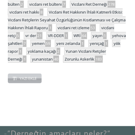
bülten
2
vicdani ret bülteni
7
Vicdani Ret Derneği
278
vicdani ret hakkı
8
Vicdani Ret Hakkının İhlali Katmerli Etkisi:
Vicdani Retçilerin Seyahat Özgürlüğünün Kısıtlanması ve Çalışma
Hakkının İhlali Raporu
1
vicdani ret izleme
53
vicdani
retçi
5
vr der
21
VR-DDER
1
WRİ
64
yayın
1
yehova
şahitleri
7
yemen
59
yeni zelanda
1
yeniçağ
1
yılık
rapor
1
yoklama kaçağı
2
Yunan Vicdani Retçiler
Derneği
1
yunanistan
40
Zorunlu Askerlik
183
YAZI EKLE