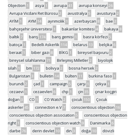
Objection
1
asya
1
avrupa
41
avrupa konseyi
26
Avrupa Vicdani Ret Bürosu
2
avustralya
5
avusturya
2
AYİM
1
AYM
14
ayrımcılık
1
azerbaycan
8
bae
2
bahçeşehir üniversitesi
1
bakanlar komitesi
4
bakaya
8
baltık
7
barış
174
barış gemisi
1
basra körfezi
5
batoça
1
Bedelli Askerlik
114
belarus
13
belçika
6
beraat
1
biber gazı
8
BİKG
1
bireysel başvuru
2
bireysel silahlanma
71
Birleşmiş Milletler
2
biyolojik
silah
1
bm
172
bolivya
2
bosna hersek
2
Bulgaristan
3
bulletin
14
bülten
11
burkina faso
1
burundi
2
çad
1
campaign
5
çarşı
1
çekya
1
cezaevi
1
cezaevleri
6
chp
1
çin
35
çınar koçgiri
doğan
3
CO
1
CO Watch
2
çocuk
150
Çocuk
askerler
45
connection e.V
7
conscientious objection
16
conscientious objection association
5
conscientious objection
right
1
conscientious objection watch
9
Danimarka
6
darbe
76
derin devlet
10
din
3
doğa
10
dövizli