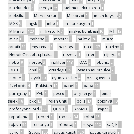
mazlumder
2
medya
25
Mehmet Erkin Ekren
1
meksika
1
Merve Arkun
1
Mesarvot
2
metin bayrak
2
MGK
9
mgsb
2
mhp
1
militarizasyon
1
Militarizm
123
milliyetçilik
7
misket bombası
10
MİT
12
mısır
16
mobese
1
monitor
1
mülteci
76
murat
kanatlı
21
myanmar
8
namibya
1
nato
107
nazizm
1
Netiwit Chotiphatphaisal
1
newroz
1
nijer
1
nijerya
8
nobel
9
norveç
3
nükleer
113
OAC
9
obama
2
ODTÜ
1
ohal
43
ortadoğu
15
osman murat ülke
2
otorite
1
Oyak
10
oyuncak silah
4
özel güvenlik
11
özel ordu
4
Pakistan
12
panel
1
papa
12
paraguay
1
PEN
1
pesco
2
peşmerge
1
pınar
selek
18
pkk
12
Polen Ünlü
1
polis
43
polonya
10
profesyonel ordu
22
QUNO
2
RAMALC
1
rapor
5
raporlama
1
report
3
roboski
34
robot
15
rojava
39
romanya
3
röportaj
2
rusya
150
sağlık
1
sahel
1
Savaş
190
savaş karşıtı
420
savaş karşıtlığı
3