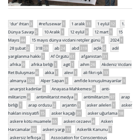
'dur' ihtarı
3
#refusewar
1
1 aralık
11
1 eylül
12
1.
Dünya Savaşı
5
10 Aralık
1
12 eylül
3
12 mart
1
15
Mayıs
44
15 mayıs dünya vicdani retçiler günü
6
2024
1
28 şubat
2
318
59
ab
24
abd
319
açlık
6
adil
yargılanma hakkı
1
Af Örgütü
61
afganistan
31
afrika
9
afrika birliği
1
agit
1
aihm
26
Akdeniz Vicdani
Ret Buluşması
6
akka
1
alevi
1
ali fikri ışık
13
almanya
128
Alper Sapan
1
amfide konuşulmayanlar
1
anarşist kadınlar
1
Anayasa Mahkemesi
4
anti-
militarizm
4
antimilitarist medya
8
antimilitarizm
97
arap
birliği
1
arap ordusu
2
arjantin
1
asker aileleri
1
asker
hakları inisiyatifi
15
asker kaçağı
31
asker uğurlama
18
askere kötü muamele
55
askeri cezaevi
4
Askeri
Harcamalar
92
askeri yargı
17
Askerlik Kanunu
1
askersiz lefkoşa
5
Association for Conscientious