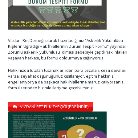
Vicdani Ret Derneği olarak hazırladığımız “Askerlik Yükümlüsü
Kişilerin Uğradığı Hak İhlallerinin Durum Tespiti Formu” yayında!
Zorunlu askerlik yükümlüsü olması sebebiyle çeşitli hak ihlalleri
yaşayan herkesi, bu formu doldurmaya çağırıyoruz.
Hakkınızda tutulan tutanaklar, idari para cezaları, ceza davaları
varsa; seyahat özgürlüğünüz kısıtlanıyor, eğitim hakkınız
engelleniyor ya da başkaca hak ihlallerine maruz kalıyorsanız,
form üzerinden bizimle iletişime geçebilirsiniz.
VİCDANİ RET EL KİTAPÇIĞI (PDF İNDİR)