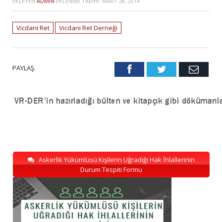
EKLEYEN
ADMIN
EKLENME TARIHI:
MART 28, 2014
Vicdani Ret
Vicdani Ret Derneği
PAYLAŞ.
Facebook
Twitter
Emai
Askerlik Yükümlüsü Kişilerin Uğradığı Hak İhlallerinin
Durum Tespiti Formu