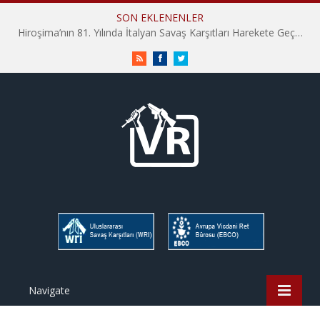
SON EKLENENLER
Hiroşima’nın 81. Yılında İtalyan Savaş Karşıtları Harekete Geçti: “Hatırlamak yeterli değil”
RSS
Facebook
Twitter
Navigate