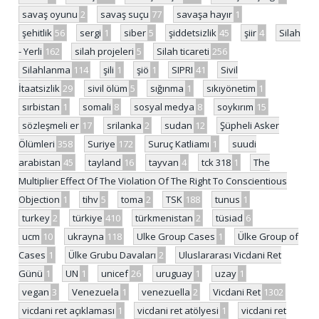
savaş oyunu
2
savaş suçu
77
savaşa hayır
1
şehitlik
56
sergi
1
siber
5
şiddetsizlik
45
şiir
4
Silah
- Yerli
162
silah projeleri
5
Silah ticareti
256
Silahlanma
114
şili
1
şiö
1
SIPRI
41
Sivil
İtaatsizlik
29
sivil ölüm
5
sığınma
1
sıkıyönetim
1
sırbistan
1
somali
8
sosyal medya
8
soykırım
15
sözleşmeli er
17
srilanka
2
sudan
12
Şüpheli Asker
Ölümleri
358
Suriye
172
Suruç Katliamı
1
suudi
arabistan
45
tayland
16
tayvan
4
tck 318
1
The
Multiplier Effect Of The Violation Of The Right To Conscientious
Objection
1
tihv
5
toma
2
TSK
188
tunus
1
turkey
2
türkiye
410
türkmenistan
2
tüsiad
6
ucm
10
ukrayna
118
Ulke Group Cases
1
Ülke Group of
Cases
1
Ülke Grubu Davaları
2
Uluslararası Vicdani Ret
Günü
1
UN
1
unicef
26
uruguay
1
uzay
1
vegan
3
Venezuela
1
venezuella
2
Vicdani Ret
1302
vicdani ret açıklaması
1
vicdani ret atölyesi
1
vicdani ret