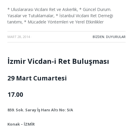
* Uluslararası Vicdani Ret ve Askerlik, * Güncel Durum.
Yasalar ve Tutuklamalar, * İstanbul Vicdani Ret Derneği
tanıtımı, * Mücadele Yöntemleri ve Yerel Etkinlikler
MART 28, 2014
·
BIZDEN
,
DUYURULAR
İzmir Vicdan-i Ret Buluşması
29 Mart Cumartesi
17.00
859. Sok. Saray İş Hanı Altı No: 5/A
Konak – İZMİR