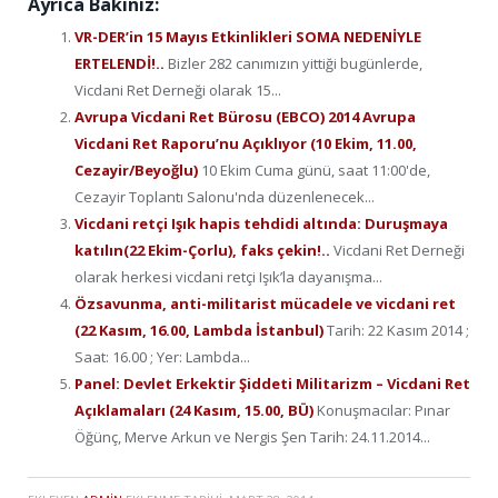
Ayrıca Bakınız:
VR-DER’in 15 Mayıs Etkinlikleri SOMA NEDENİYLE
ERTELENDİ!..
Bizler 282 canımızın yittiği bugünlerde,
Vicdani Ret Derneği olarak 15...
Avrupa Vicdani Ret Bürosu (EBCO) 2014 Avrupa
Vicdani Ret Raporu’nu Açıklıyor (10 Ekim, 11.00,
Cezayir/Beyoğlu)
10 Ekim Cuma günü, saat 11:00'de,
Cezayir Toplantı Salonu'nda düzenlenecek...
Vicdani retçi Işık hapis tehdidi altında: Duruşmaya
katılın(22 Ekim-Çorlu), faks çekin!..
Vicdani Ret Derneği
olarak herkesi vicdani retçi Işık’la dayanışma...
Özsavunma, anti-militarist mücadele ve vicdani ret
(22 Kasım, 16.00, Lambda İstanbul)
Tarih: 22 Kasım 2014 ;
Saat: 16.00 ; Yer: Lambda...
Panel: Devlet Erkektir Şiddeti Militarizm – Vicdani Ret
Açıklamaları (24 Kasım, 15.00, BÜ)
Konuşmacılar: Pınar
Öğünç, Merve Arkun ve Nergis Şen Tarih: 24.11.2014...