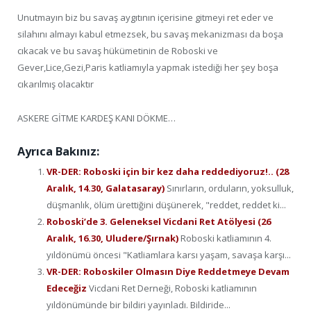
Unutmayın biz bu savaş aygıtının içerisine gitmeyi ret eder ve
silahını almayı kabul etmezsek, bu savaş mekanizması da boşa
cıkacak ve bu savaş hükümetinin de Roboski ve
Gever,Lice,Gezi,Paris katliamıyla yapmak istediği her şey boşa
cıkarılmış olacaktır
ASKERE GİTME KARDEŞ KANI DÖKME…
Ayrıca Bakınız:
VR-DER: Roboski için bir kez daha reddediyoruz!.. (28
Aralık, 14.30, Galatasaray)
Sınırların, orduların, yoksulluk,
düşmanlık, ölüm ürettiğini düşünerek, "reddet, reddet ki...
Roboski’de 3. Geleneksel Vicdani Ret Atölyesi (26
Aralık, 16.30, Uludere/Şırnak)
Roboski katliamının 4.
yıldönümü öncesi "Katliamlara karsı yaşam, savaşa karşı...
VR-DER: Roboskiler Olmasın Diye Reddetmeye Devam
Edeceğiz
Vicdani Ret Derneği, Roboski katliamının
yıldönümünde bir bildiri yayınladı. Bildiride...