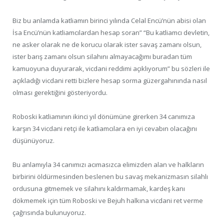
Biz bu anlamda katliamın birinci yılında Celal Encü’nün abisi olan
İsa Encü’nün katliamcılardan hesap soran” “Bu katliamcı devletin,
ne asker olarak ne de korucu olarak ister savaş zamanı olsun,
ister barış zamanı olsun silahını almayacağımı buradan tüm
kamuoyuna duyurarak, vicdani reddimi açıklıyorum” bu sözleri ile
açıkladığı vicdani retti bizlere hesap sorma güzergahınında nasıl
olması gerektiğini gösteriyordu.
Roboski katliamının ikinci yıl dönümüne girerken 34 canımıza
karşın 34 vicdani retçi ile katliamcılara en iyi cevabın olacağını
düşünüyoruz.
Bu anlamıyla 34 canımızı acımasızca elimizden alan ve halkların
birbirini öldürmesinden beslenen bu savaş mekanizmasın silahlı
ordusuna gitmemek ve silahını kaldırmamak, kardeş kanı
dökmemek için tüm Roboski ve Bejuh halkına vicdani ret verme
çağrısında bulunuyoruz.