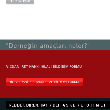
YAZI EKLE
VİCDANİ RET HAKKI İHLALİ BİLDİRİM FORMU
VİCDANİ RET HAKKI İHLALİ BİLDİRİM FORMU