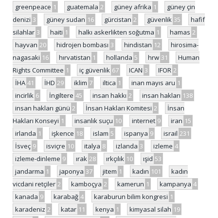
greenpeace
1
guatemala
2
güney afrika
1
güney çin
denizi
3
güney sudan
16
gürcistan
2
güvenlik
35
hafif
silahlar
3
haiti
1
halkı askerlikten soğutma
1
hamas
2
hayvan
20
hidrojen bombası
3
hindistan
12
hirosima-
nagasaki
16
hırvatistan
1
hollanda
5
hrw
31
Human
Rights Committee
1
iç güvenlik
67
ICAN
3
IFOR
2
İHA
41
İHD
29
iklim
7
iltica
1
inan mayıs aru
1
incirlik
6
İngiltere
45
insan hakkı
2
insan hakları
138
insan hakları günü
2
İnsan Hakları Komitesi
2
İnsan
Hakları Konseyi
1
insanlık suçu
10
internet
9
iran
15
irlanda
1
işkence
18
islam
5
ispanya
9
israil
231
İsveç
9
isviçre
10
italya
8
izlanda
3
izleme
4
izleme-dinleme
9
ırak
28
ırkçılık
10
ışid
53
jandarma
1
japonya
37
jitem
1
kadın
101
kadın
vicdani retçiler
2
kamboçya
2
kamerun
1
kampanya
4
kanada
9
karabağ
4
karaburun bilim kongresi
1
karadeniz
2
katar
11
kenya
1
kimyasal silah
19