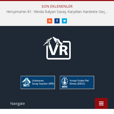
SON EKLENENLER
Hiroşima’nın 81. Yılında İtalyan Savaş Karşıtları Harekete Geçti: “Hatırlamak yeterli değil”
RSS
Facebook
Twitter
Navigate