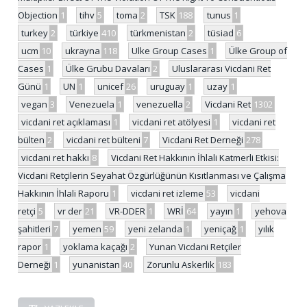
Objection
1
tihv
5
toma
2
TSK
188
tunus
1
turkey
2
türkiye
410
türkmenistan
2
tüsiad
6
ucm
10
ukrayna
118
Ulke Group Cases
1
Ülke Group of
Cases
1
Ülke Grubu Davaları
2
Uluslararası Vicdani Ret
Günü
1
UN
1
unicef
26
uruguay
1
uzay
1
vegan
3
Venezuela
1
venezuella
2
Vicdani Ret
1302
vicdani ret açıklaması
1
vicdani ret atölyesi
1
vicdani ret
bülten
2
vicdani ret bülteni
7
Vicdani Ret Derneği
278
vicdani ret hakkı
8
Vicdani Ret Hakkının İhlali Katmerli Etkisi:
Vicdani Retçilerin Seyahat Özgürlüğünün Kısıtlanması ve Çalışma
Hakkının İhlali Raporu
1
vicdani ret izleme
53
vicdani
retçi
5
vr der
21
VR-DDER
1
WRİ
64
yayın
1
yehova
şahitleri
7
yemen
59
yeni zelanda
1
yeniçağ
1
yılık
rapor
1
yoklama kaçağı
2
Yunan Vicdani Retçiler
Derneği
1
yunanistan
40
Zorunlu Askerlik
183