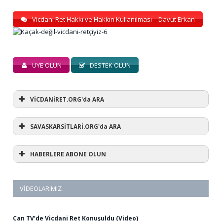
Vicdani Ret Hakkı ve Hakkın Kullanılması – Davut Erkan
ÜYE OLUN
DESTEK OLUN
VİCDANİRET.ORG'da ARA
SAVASKARSİTLARİ.ORG'da ARA
HABERLERE ABONE OLUN
VIDEOLARIMIZ
Can TV’de Vicdani Ret Konuşuldu (Video)