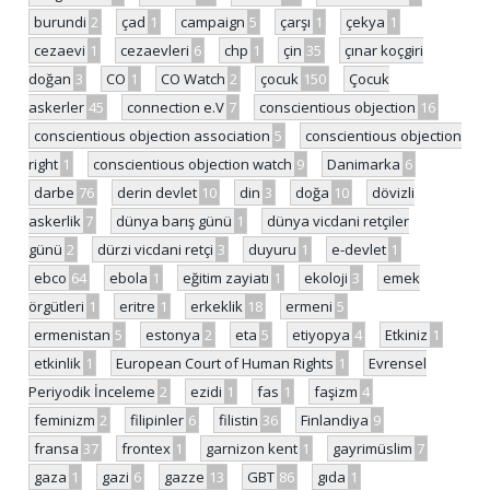
burundi
2
çad
1
campaign
5
çarşı
1
çekya
1
cezaevi
1
cezaevleri
6
chp
1
çin
35
çınar koçgiri
doğan
3
CO
1
CO Watch
2
çocuk
150
Çocuk
askerler
45
connection e.V
7
conscientious objection
16
conscientious objection association
5
conscientious objection
right
1
conscientious objection watch
9
Danimarka
6
darbe
76
derin devlet
10
din
3
doğa
10
dövizli
askerlik
7
dünya barış günü
1
dünya vicdani retçiler
günü
2
dürzi vicdani retçi
3
duyuru
1
e-devlet
1
ebco
64
ebola
1
eğitim zayiatı
1
ekoloji
3
emek
örgütleri
1
eritre
1
erkeklik
18
ermeni
5
ermenistan
5
estonya
2
eta
5
etiyopya
4
Etkiniz
1
etkinlik
1
European Court of Human Rights
1
Evrensel
Periyodik İnceleme
2
ezidi
1
fas
1
faşizm
4
feminizm
2
filipinler
6
filistin
36
Finlandiya
9
fransa
37
frontex
1
garnizon kent
1
gayrimüslim
7
gaza
1
gazi
6
gazze
13
GBT
86
gıda
1