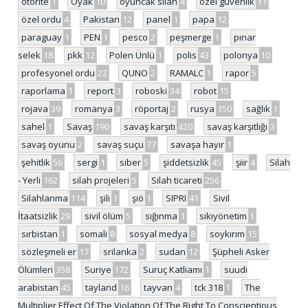
otorite
1
Oyak
10
oyuncak silah
4
özel güvenlik
11
özel ordu
4
Pakistan
12
panel
1
papa
12
paraguay
1
PEN
1
pesco
2
peşmerge
1
pınar
selek
18
pkk
12
Polen Ünlü
1
polis
43
polonya
10
profesyonel ordu
22
QUNO
2
RAMALC
1
rapor
5
raporlama
1
report
3
roboski
34
robot
15
rojava
39
romanya
3
röportaj
2
rusya
150
sağlık
1
sahel
1
Savaş
190
savaş karşıtı
420
savaş karşıtlığı
3
savaş oyunu
2
savaş suçu
77
savaşa hayır
1
şehitlik
56
sergi
1
siber
5
şiddetsizlik
45
şiir
4
Silah
- Yerli
162
silah projeleri
5
Silah ticareti
256
Silahlanma
114
şili
1
şiö
1
SIPRI
41
Sivil
İtaatsizlik
29
sivil ölüm
5
sığınma
1
sıkıyönetim
1
sırbistan
1
somali
8
sosyal medya
8
soykırım
15
sözleşmeli er
17
srilanka
2
sudan
12
Şüpheli Asker
Ölümleri
358
Suriye
172
Suruç Katliamı
1
suudi
arabistan
45
tayland
16
tayvan
4
tck 318
1
The
Multiplier Effect Of The Violation Of The Right To Conscientious