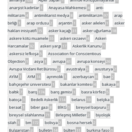
anarşist kadınlar
1
Anayasa Mahkemesi
4
anti-
militarizm
4
antimilitarist medya
8
antimilitarizm
97
arap
birliği
1
arap ordusu
2
arjantin
1
asker aileleri
1
asker
hakları inisiyatifi
15
asker kaçağı
31
asker uğurlama
18
askere kötü muamele
55
askeri cezaevi
4
Askeri
Harcamalar
92
askeri yargı
17
Askerlik Kanunu
1
askersiz lefkoşa
5
Association for Conscientious
Objection
1
asya
1
avrupa
41
avrupa konseyi
26
Avrupa Vicdani Ret Bürosu
2
avustralya
5
avusturya
2
AYİM
1
AYM
14
ayrımcılık
1
azerbaycan
8
bae
2
bahçeşehir üniversitesi
1
bakanlar komitesi
4
bakaya
8
baltık
7
barış
174
barış gemisi
1
basra körfezi
5
batoça
1
Bedelli Askerlik
114
belarus
13
belçika
6
beraat
1
biber gazı
8
BİKG
1
bireysel başvuru
2
bireysel silahlanma
71
Birleşmiş Milletler
2
biyolojik
silah
1
bm
172
bolivya
2
bosna hersek
2
Bulgaristan
3
bulletin
14
bülten
11
burkina faso
1