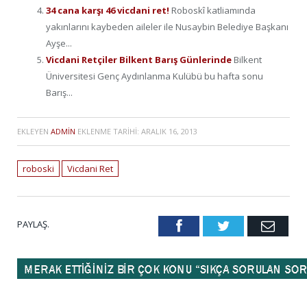
34 cana karşı 46 vicdani ret!
Roboskî katliamında
yakınlarını kaybeden aileler ile Nusaybin Belediye Başkanı
Ayşe...
Vicdani Retçiler Bilkent Barış Günlerinde
Bilkent
Üniversitesi Genç Aydınlanma Kulübü bu hafta sonu
Barış...
EKLEYEN
ADMIN
EKLENME TARIHI:
ARALIK 16, 2013
roboski
Vicdani Ret
PAYLAŞ.
Facebook
Twitter
Emai