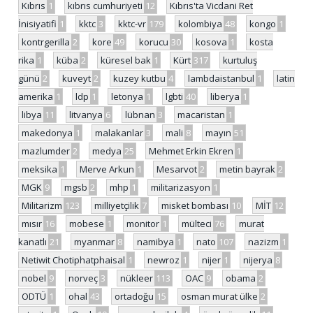
Kıbrıs
1
kıbrıs cumhuriyeti
12
Kıbrıs'ta Vicdani Ret
İnisiyatifi
1
kktc
3
kktc-vr
179
kolombiya
48
kongo
1
kontrgerilla
2
kore
49
korucu
30
kosova
1
kosta
rika
1
küba
2
küresel bak
1
Kürt
317
kurtuluş
günü
2
kuveyt
2
kuzey kutbu
4
lambdaistanbul
1
latin
amerika
1
ldp
1
letonya
1
lgbti
40
liberya
1
libya
11
litvanya
6
lübnan
3
macaristan
1
makedonya
1
malakanlar
3
mali
8
mayın
51
mazlumder
2
medya
25
Mehmet Erkin Ekren
1
meksika
1
Merve Arkun
1
Mesarvot
2
metin bayrak
2
MGK
9
mgsb
2
mhp
1
militarizasyon
1
Militarizm
123
milliyetçilik
7
misket bombası
10
MİT
12
mısır
16
mobese
1
monitor
1
mülteci
76
murat
kanatlı
21
myanmar
8
namibya
1
nato
107
nazizm
1
Netiwit Chotiphatphaisal
1
newroz
1
nijer
1
nijerya
8
nobel
9
norveç
3
nükleer
113
OAC
9
obama
2
ODTÜ
1
ohal
43
ortadoğu
15
osman murat ülke
2