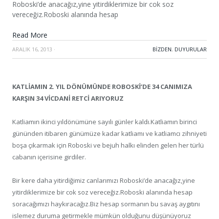
Roboski’de anacağız,yine yitirdiklerimize bir cok soz
vereceğiz.Roboski alanında hesap
Read More
ARALIK 16, 2013
·
BIZDEN
,
DUYURULAR
KATLİAMIN 2. YIL DÖNÜMÜNDE ROBOSKİ’DE 34 CANIMIZA
KARŞIN 34 VİCDANİ RETCİ ARIYORUZ
Katliamın ikinci yıldönümüne sayılı günler kaldı.Katliamın birinci
gününden itibaren günümüze kadar katliamı ve katliamcı zihniyeti
boşa çıkarmak için Roboski ve bejuh halkı elinden gelen her türlü
cabanın içerisine girdiler.
Bir kere daha yitirdiğimiz canlarımızı Roboski’de anacağız,yine
yitirdiklerimize bir cok soz vereceğiz.Roboski alanında hesap
soracağımızı haykıracağız.Biz hesap sormanın bu savaş aygıtını
islemez duruma getirmekle mümkün olduğunu düşünüyoruz