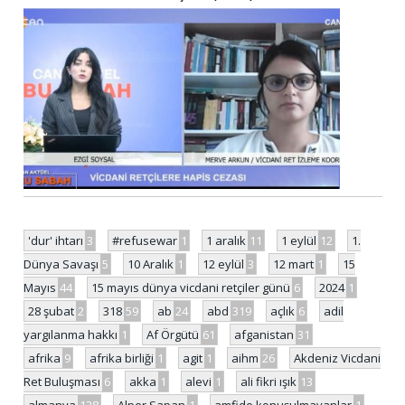
'dur' ihtarı
3
#refusewar
1
1 aralık
11
1 eylül
12
1.
Dünya Savaşı
5
10 Aralık
1
12 eylül
3
12 mart
1
15
Mayıs
44
15 mayıs dünya vicdani retçiler günü
6
2024
1
28 şubat
2
318
59
ab
24
abd
319
açlık
6
adil
yargılanma hakkı
1
Af Örgütü
61
afganistan
31
afrika
9
afrika birliği
1
agit
1
aihm
26
Akdeniz Vicdani
Ret Buluşması
6
akka
1
alevi
1
ali fikri ışık
13
almanya
128
Alper Sapan
1
amfide konuşulmayanlar
1