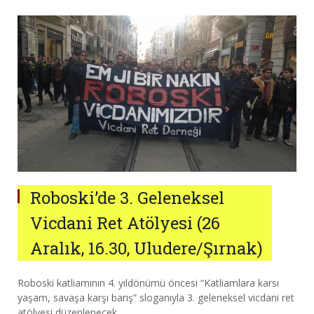
Roboski’de 3. Geleneksel
Vicdani Ret Atölyesi (26
Aralık, 16.30, Uludere/Şırnak)
Roboski katliamının 4. yıldönümü öncesi “Katliamlara karsı
yaşam, savaşa karşı barış” sloganıyla 3. geleneksel vicdani ret
atölyesi düzenlenecek.