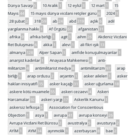
Dünya Savaşı
5
10 Aralık
1
12 eylül
3
12 mart
1
15
Mayıs
44
15 mayıs dünya vicdani retçiler günü
6
2024
1
28 şubat
2
318
59
ab
24
abd
319
açlık
6
adil
yargılanma hakkı
1
Af Örgütü
61
afganistan
31
afrika
9
afrika birliği
1
agit
1
aihm
26
Akdeniz Vicdani
Ret Buluşması
6
akka
1
alevi
1
ali fikri ışık
13
almanya
128
Alper Sapan
1
amfide konuşulmayanlar
1
anarşist kadınlar
1
Anayasa Mahkemesi
4
anti-
militarizm
4
antimilitarist medya
8
antimilitarizm
97
arap
birliği
1
arap ordusu
2
arjantin
1
asker aileleri
1
asker
hakları inisiyatifi
15
asker kaçağı
31
asker uğurlama
18
askere kötü muamele
55
askeri cezaevi
4
Askeri
Harcamalar
92
askeri yargı
17
Askerlik Kanunu
1
askersiz lefkoşa
5
Association for Conscientious
Objection
1
asya
1
avrupa
41
avrupa konseyi
26
Avrupa Vicdani Ret Bürosu
2
avustralya
5
avusturya
2
AYİM
1
AYM
14
ayrımcılık
1
azerbaycan
8
bae
2