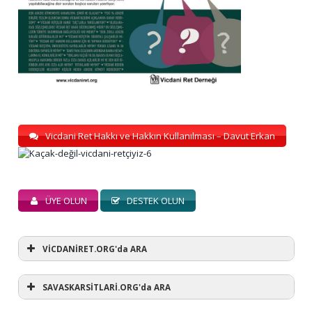
Vicdani Ret Hakkı ve Hakkın Kullanılması – Davut Erkan
ÜYE OLUN
DESTEK OLUN
VİCDANİRET.ORG'da ARA
SAVASKARSİTLARİ.ORG'da ARA