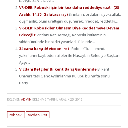
KARŞIN 34 VİCDANİ...
VR-DER: Roboski için bir kez daha reddediyoruz!.. (28
Aralık, 14.30, Galatasaray)
Sınırların, orduların, yoksulluk,
düşmanlık, ölüm ürettiğini düşünerek, "reddet, reddet ki...
VR-DER: Roboskiler Olmasın Diye Reddetmeye Devam
Edeceğiz
Vicdani Ret Derneği, Roboski katliamının
yıldönümünde bir bildiri yayınladı. Bildiride...
34 cana karşı 46 vicdani ret!
Roboskî katliamında
yakınlarını kaybeden aileler ile Nusaybin Belediye Başkanı
Ayşe...
Vicdani Retçiler Bilkent Barış Günlerinde
Bilkent
Üniversitesi Genç Aydınlanma Kulübü bu hafta sonu
Barış...
EKLEYEN
ADMIN
EKLENME TARIHI:
ARALIK 25, 2015
roboski
Vicdani Ret