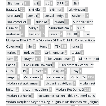
Silahlanma
114
şili
1
şiö
1
SIPRI
41
Sivil
İtaatsizlik
29
sivil ölüm
5
sığınma
1
sıkıyönetim
1
sırbistan
1
somali
8
sosyal medya
8
soykırım
15
sözleşmeli er
17
srilanka
2
sudan
12
Şüpheli Asker
Ölümleri
358
Suriye
172
Suruç Katliamı
1
suudi
arabistan
45
tayland
16
tayvan
4
tck 318
1
The
Multiplier Effect Of The Violation Of The Right To Conscientious
Objection
1
tihv
5
toma
2
TSK
188
tunus
1
turkey
2
türkiye
410
türkmenistan
2
tüsiad
6
ucm
10
ukrayna
118
Ulke Group Cases
1
Ülke Group of
Cases
1
Ülke Grubu Davaları
2
Uluslararası Vicdani Ret
Günü
1
UN
1
unicef
26
uruguay
1
uzay
1
vegan
3
Venezuela
1
venezuella
2
Vicdani Ret
1302
vicdani ret açıklaması
1
vicdani ret atölyesi
1
vicdani ret
bülten
2
vicdani ret bülteni
7
Vicdani Ret Derneği
278
vicdani ret hakkı
8
Vicdani Ret Hakkının İhlali Katmerli Etkisi:
Vicdani Retçilerin Seyahat Özgürlüğünün Kısıtlanması ve Çalışma