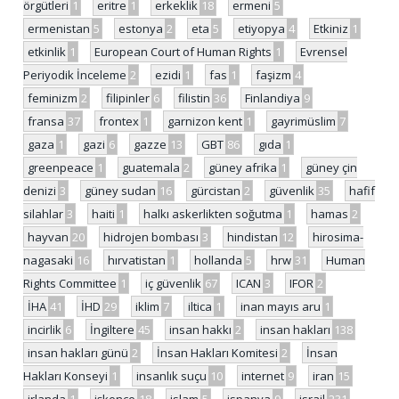
örgütleri
1
eritre
1
erkeklik
18
ermeni
5
ermenistan
5
estonya
2
eta
5
etiyopya
4
Etkiniz
1
etkinlik
1
European Court of Human Rights
1
Evrensel
Periyodik İnceleme
2
ezidi
1
fas
1
faşizm
4
feminizm
2
filipinler
6
filistin
36
Finlandiya
9
fransa
37
frontex
1
garnizon kent
1
gayrimüslim
7
gaza
1
gazi
6
gazze
13
GBT
86
gıda
1
greenpeace
1
guatemala
2
güney afrika
1
güney çin
denizi
3
güney sudan
16
gürcistan
2
güvenlik
35
hafif
silahlar
3
haiti
1
halkı askerlikten soğutma
1
hamas
2
hayvan
20
hidrojen bombası
3
hindistan
12
hirosima-
nagasaki
16
hırvatistan
1
hollanda
5
hrw
31
Human
Rights Committee
1
iç güvenlik
67
ICAN
3
IFOR
2
İHA
41
İHD
29
iklim
7
iltica
1
inan mayıs aru
1
incirlik
6
İngiltere
45
insan hakkı
2
insan hakları
138
insan hakları günü
2
İnsan Hakları Komitesi
2
İnsan
Hakları Konseyi
1
insanlık suçu
10
internet
9
iran
15
irlanda
1
işkence
18
islam
5
ispanya
9
israil
231