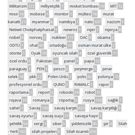
Militarizm
123
milliyetçilik
7
misket bombası
10
MİT
12
mısır
16
mobese
1
monitor
1
mülteci
76
murat
kanatlı
21
myanmar
8
namibya
1
nato
107
nazizm
1
Netiwit Chotiphatphaisal
1
newroz
1
nijer
1
nijerya
8
nobel
9
norveç
3
nükleer
113
OAC
9
obama
2
ODTÜ
1
ohal
43
ortadoğu
15
osman murat ülke
2
otorite
1
Oyak
10
oyuncak silah
4
özel güvenlik
11
özel ordu
4
Pakistan
12
panel
1
papa
12
paraguay
1
PEN
1
pesco
2
peşmerge
1
pınar
selek
18
pkk
12
Polen Ünlü
1
polis
43
polonya
10
profesyonel ordu
22
QUNO
2
RAMALC
1
rapor
5
raporlama
1
report
3
roboski
34
robot
15
rojava
39
romanya
3
röportaj
2
rusya
150
sağlık
1
sahel
1
Savaş
190
savaş karşıtı
420
savaş karşıtlığı
3
savaş oyunu
2
savaş suçu
77
savaşa hayır
1
şehitlik
56
sergi
1
siber
5
şiddetsizlik
45
şiir
4
Silah
- Yerli
162
silah projeleri
5
Silah ticareti
256