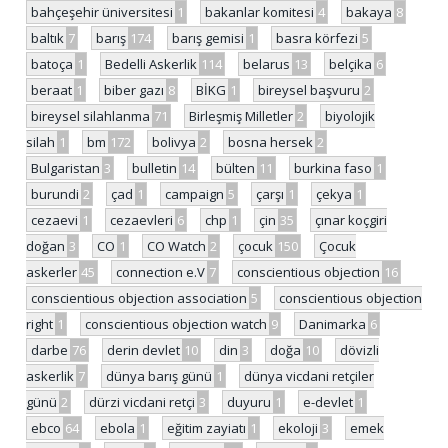
bahçeşehir üniversitesi
1
bakanlar komitesi
4
bakaya
8
baltık
7
barış
174
barış gemisi
1
basra körfezi
5
batoça
1
Bedelli Askerlik
114
belarus
13
belçika
6
beraat
1
biber gazı
8
BİKG
1
bireysel başvuru
2
bireysel silahlanma
71
Birleşmiş Milletler
2
biyolojik
silah
1
bm
172
bolivya
2
bosna hersek
2
Bulgaristan
3
bulletin
14
bülten
11
burkina faso
1
burundi
2
çad
1
campaign
5
çarşı
1
çekya
1
cezaevi
1
cezaevleri
6
chp
1
çin
35
çınar koçgiri
doğan
3
CO
1
CO Watch
2
çocuk
150
Çocuk
askerler
45
connection e.V
7
conscientious objection
16
conscientious objection association
5
conscientious objection
right
1
conscientious objection watch
9
Danimarka
6
darbe
76
derin devlet
10
din
3
doğa
10
dövizli
askerlik
7
dünya barış günü
1
dünya vicdani retçiler
günü
2
dürzi vicdani retçi
3
duyuru
1
e-devlet
1
ebco
64
ebola
1
eğitim zayiatı
1
ekoloji
3
emek