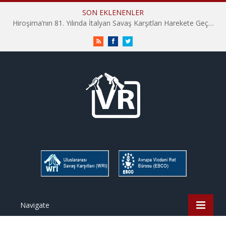
SON EKLENENLER
Hiroşima’nın 81. Yılında İtalyan Savaş Karşıtları Harekete Geçti: “Hatırlamak yeterli değil”
RSS
Facebook
Twitter
Navigate