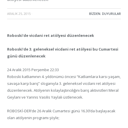
ARALIK 25, 2015
·
BIZDEN
,
DUYURULAR
Roboski’de vicdani ret atölyesi düzenlenecek
Roboski’de 3. geleneksel vicdani ret atölyesi bu Cumartesi
günü düzenlenecek
24 Aralık 2015 Perşembe 22:33
Roboski katliamının 4. yıldönümü öncesi “Katliamlara karsı yaşam,
savaşa karşı barış” sloganıyla 3. geleneksel vicdani ret atölyesi
düzenlenecek. Atölyenin kolaylaştırıcılığını barış aktivistleri Meral
Geylani ve Yannis Vasilis Yaylalı üstlenecek.
ROBOSKİ-DER’de 26 Aralık Cumartesi günü 16.30’da başlayacak
olan atölyenin programı şöyle;