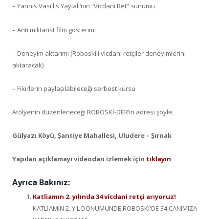
– Yannis Vasillis Yaylalı’nın “Vicdani Ret” sunumu
– Anti militarist film gösterimi
– Deneyim aktarımı (Roboskili vicdani retçiler deneyimlerini
aktaracak)
– Fikirlerin paylaşılabileceği serbest kürsü
Atölyenin düzenleneceği ROBOSKİ-DER’in adresi şöyle:
Gülyazı Köyü, Şantiye Mahallesi, Uludere – Şırnak
Yapılan açıklamayı videodan izlemek için
tıklayın
Ayrıca Bakınız:
Katliamın 2. yılında 34 vicdani retçi arıyoruz!
KATLİAMIN 2. YIL DÖNÜMÜNDE ROBOSKİ’DE 34 CANIMIZA