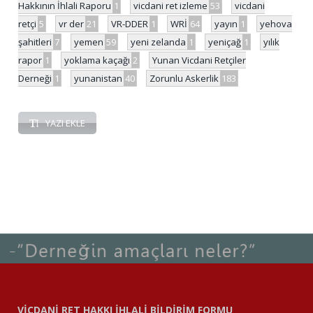
Hakkının İhlali Raporu
1
vicdani ret izleme
53
vicdani
retçi
5
vr der
21
VR-DDER
1
WRİ
64
yayın
1
yehova
şahitleri
7
yemen
59
yeni zelanda
1
yeniçağ
1
yılık
rapor
1
yoklama kaçağı
2
Yunan Vicdani Retçiler
Derneği
1
yunanistan
40
Zorunlu Askerlik
183
YAZI EKLE
VİCDANİ RET HAKKI İHLALİ BİLDİRİM FORMU