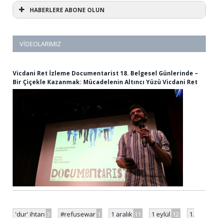
HABERLERE ABONE OLUN
VIDEOLARIMIZ
Vicdani Ret İzleme Documentarist 18. Belgesel Günlerinde –
Bir Çiçekle Kazanmak: Mücadelenin Altıncı Yüzü Vicdani Ret
'dur' ihtarı
3
#refusewar
1
1 aralık
11
1 eylül
12
1.