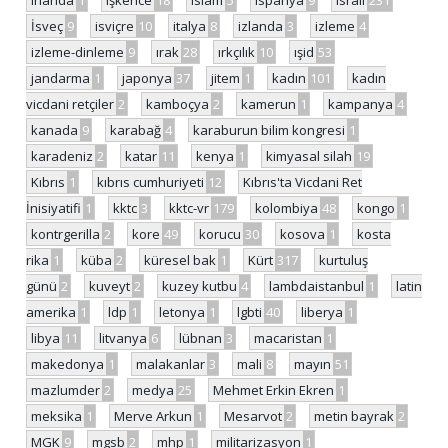
İsveç
9
isviçre
10
italya
8
izlanda
3
izleme
4
izleme-dinleme
9
ırak
28
ırkçılık
10
ışid
53
jandarma
1
japonya
37
jitem
1
kadın
101
kadın
vicdani retçiler
2
kamboçya
2
kamerun
1
kampanya
4
kanada
9
karabağ
4
karaburun bilim kongresi
1
karadeniz
2
katar
11
kenya
1
kimyasal silah
19
Kıbrıs
1
kıbrıs cumhuriyeti
12
Kıbrıs'ta Vicdani Ret
İnisiyatifi
1
kktc
3
kktc-vr
179
kolombiya
48
kongo
1
kontrgerilla
2
kore
49
korucu
30
kosova
1
kosta
rika
1
küba
2
küresel bak
1
Kürt
317
kurtuluş
günü
2
kuveyt
2
kuzey kutbu
4
lambdaistanbul
1
latin
amerika
1
ldp
1
letonya
1
lgbti
40
liberya
1
libya
11
litvanya
6
lübnan
3
macaristan
1
makedonya
1
malakanlar
3
mali
8
mayın
51
mazlumder
2
medya
25
Mehmet Erkin Ekren
1
meksika
1
Merve Arkun
1
Mesarvot
2
metin bayrak
2
MGK
9
mgsb
2
mhp
1
militarizasyon
1