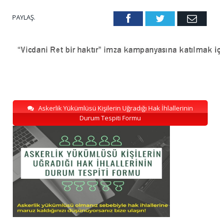
PAYLAŞ.
Facebook
Twitter
Emai
Askerlik Yükümlüsü Kişilerin Uğradığı Hak İhlallerinin
Durum Tespiti Formu