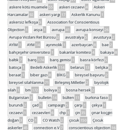
askere kötü muamele
55
askeri cezaevi
4
Askeri
Harcamalar
92
askeri yargı
17
Askerlik Kanunu
1
askersiz lefkoşa
5
Association for Conscientious
Objection
1
asya
1
avrupa
41
avrupa konseyi
26
Avrupa Vicdani Ret Bürosu
2
avustralya
5
avusturya
2
AYİM
1
AYM
14
ayrımcılık
1
azerbaycan
8
bae
2
bahçeşehir üniversitesi
1
bakanlar komitesi
4
bakaya
8
baltık
7
barış
174
barış gemisi
1
basra körfezi
5
batoça
1
Bedelli Askerlik
114
belarus
13
belçika
6
beraat
1
biber gazı
8
BİKG
1
bireysel başvuru
2
bireysel silahlanma
71
Birleşmiş Milletler
2
biyolojik
silah
1
bm
172
bolivya
2
bosna hersek
2
Bulgaristan
3
bulletin
14
bülten
11
burkina faso
1
burundi
2
çad
1
campaign
5
çarşı
1
çekya
1
cezaevi
1
cezaevleri
6
chp
1
çin
35
çınar koçgiri
doğan
3
CO
1
CO Watch
2
çocuk
150
Çocuk
askerler
45
connection e.V
7
conscientious objection
16