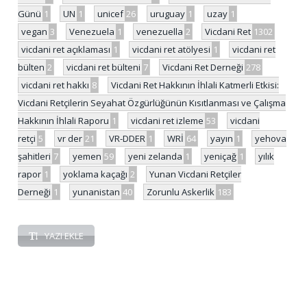
Günü
1
UN
1
unicef
26
uruguay
1
uzay
1
vegan
3
Venezuela
1
venezuella
2
Vicdani Ret
1302
vicdani ret açıklaması
1
vicdani ret atölyesi
1
vicdani ret
bülten
2
vicdani ret bülteni
7
Vicdani Ret Derneği
278
vicdani ret hakkı
8
Vicdani Ret Hakkının İhlali Katmerli Etkisi:
Vicdani Retçilerin Seyahat Özgürlüğünün Kısıtlanması ve Çalışma
Hakkının İhlali Raporu
1
vicdani ret izleme
53
vicdani
retçi
5
vr der
21
VR-DDER
1
WRİ
64
yayın
1
yehova
şahitleri
7
yemen
59
yeni zelanda
1
yeniçağ
1
yılık
rapor
1
yoklama kaçağı
2
Yunan Vicdani Retçiler
Derneği
1
yunanistan
40
Zorunlu Askerlik
183
YAZI EKLE