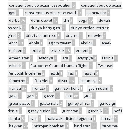
conscientious objection association
5
conscientious objection
right
1
conscientious objection watch
9
Danimarka
6
darbe
76
derin devlet
10
din
3
doğa
10
dövizli
askerlik
7
dünya barış günü
1
dünya vicdani retçiler
günü
2
dürzi vicdani retçi
3
duyuru
1
e-devlet
1
ebco
64
ebola
1
eğitim zayiatı
1
ekoloji
3
emek
örgütleri
1
eritre
1
erkeklik
18
ermeni
5
ermenistan
5
estonya
2
eta
5
etiyopya
4
Etkiniz
1
etkinlik
1
European Court of Human Rights
1
Evrensel
Periyodik İnceleme
2
ezidi
1
fas
1
faşizm
4
feminizm
2
filipinler
6
filistin
36
Finlandiya
9
fransa
37
frontex
1
garnizon kent
1
gayrimüslim
7
gaza
1
gazi
6
gazze
13
GBT
86
gıda
1
greenpeace
1
guatemala
2
güney afrika
1
güney çin
denizi
3
güney sudan
16
gürcistan
2
güvenlik
35
hafif
silahlar
3
haiti
1
halkı askerlikten soğutma
1
hamas
2
hayvan
20
hidrojen bombası
3
hindistan
12
hirosima-