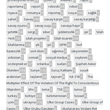
profesyonel ordu
22
QUNO
2
RAMALC
1
rapor
5
raporlama
1
report
3
roboski
34
robot
15
rojava
39
romanya
3
röportaj
2
rusya
150
sağlık
1
sahel
1
Savaş
190
savaş karşıtı
420
savaş karşıtlığı
3
savaş oyunu
2
savaş suçu
77
savaşa hayır
1
şehitlik
56
sergi
1
siber
5
şiddetsizlik
45
şiir
4
Silah
- Yerli
162
silah projeleri
5
Silah ticareti
256
Silahlanma
114
şili
1
şiö
1
SIPRI
41
Sivil
İtaatsizlik
29
sivil ölüm
5
sığınma
1
sıkıyönetim
1
sırbistan
1
somali
8
sosyal medya
8
soykırım
15
sözleşmeli er
17
srilanka
2
sudan
12
Şüpheli Asker
Ölümleri
358
Suriye
172
Suruç Katliamı
1
suudi
arabistan
45
tayland
16
tayvan
4
tck 318
1
The
Multiplier Effect Of The Violation Of The Right To Conscientious
Objection
1
tihv
5
toma
2
TSK
188
tunus
1
turkey
2
türkiye
410
türkmenistan
2
tüsiad
6
ucm
10
ukrayna
118
Ulke Group Cases
1
Ülke Group of
Cases
1
Ülke Grubu Davaları
2
Uluslararası Vicdani Ret