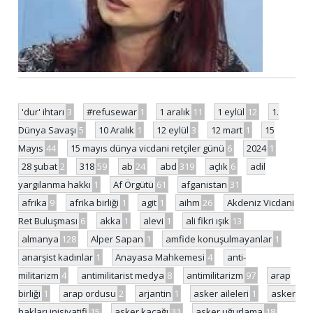
'dur' ihtarı
3
#refusewar
1
1 aralık
11
1 eylül
12
1.
Dünya Savaşı
5
10 Aralık
1
12 eylül
3
12 mart
1
15
Mayıs
44
15 mayıs dünya vicdani retçiler günü
6
2024
1
28 şubat
2
318
59
ab
24
abd
319
açlık
6
adil
yargılanma hakkı
1
Af Örgütü
61
afganistan
31
afrika
9
afrika birliği
1
agit
1
aihm
26
Akdeniz Vicdani
Ret Buluşması
6
akka
1
alevi
1
ali fikri ışık
13
almanya
128
Alper Sapan
1
amfide konuşulmayanlar
1
anarşist kadınlar
1
Anayasa Mahkemesi
4
anti-
militarizm
4
antimilitarist medya
8
antimilitarizm
97
arap
birliği
1
arap ordusu
2
arjantin
1
asker aileleri
1
asker
hakları inisiyatifi
15
asker kaçağı
31
asker uğurlama
18