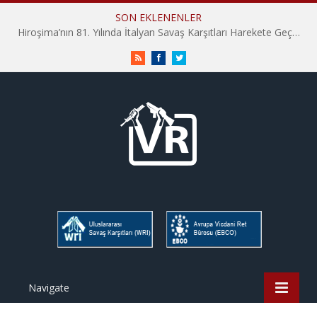
SON EKLENENLER
Hiroşima’nın 81. Yılında İtalyan Savaş Karşıtları Harekete Geçti: “Hatırlamak yeterli değil”
RSS
Facebook
Twitter
Navigate