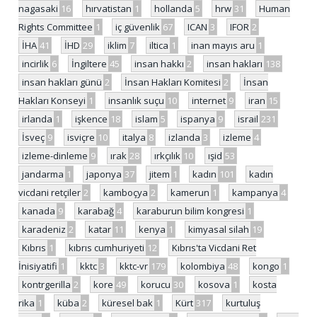
nagasaki
16
hırvatistan
1
hollanda
5
hrw
31
Human
Rights Committee
1
iç güvenlik
67
ICAN
3
IFOR
2
İHA
41
İHD
29
iklim
7
iltica
1
inan mayıs aru
1
incirlik
6
İngiltere
45
insan hakkı
2
insan hakları
138
insan hakları günü
2
İnsan Hakları Komitesi
2
İnsan
Hakları Konseyi
1
insanlık suçu
10
internet
9
iran
15
irlanda
1
işkence
18
islam
5
ispanya
9
israil
231
İsveç
9
isviçre
10
italya
8
izlanda
3
izleme
4
izleme-dinleme
9
ırak
28
ırkçılık
10
ışid
53
jandarma
1
japonya
37
jitem
1
kadın
101
kadın
vicdani retçiler
2
kamboçya
2
kamerun
1
kampanya
4
kanada
9
karabağ
4
karaburun bilim kongresi
1
karadeniz
2
katar
11
kenya
1
kimyasal silah
19
Kıbrıs
1
kıbrıs cumhuriyeti
12
Kıbrıs'ta Vicdani Ret
İnisiyatifi
1
kktc
3
kktc-vr
179
kolombiya
48
kongo
1
kontrgerilla
2
kore
49
korucu
30
kosova
1
kosta
rika
1
küba
2
küresel bak
1
Kürt
317
kurtuluş