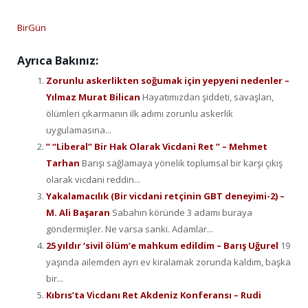
BirGün
Ayrıca Bakınız:
Zorunlu askerlikten soğumak için yepyeni nedenler –
Yılmaz Murat Bilican
Hayatımızdan şiddeti, savaşları,
ölümleri çıkarmanın ilk adımı zorunlu askerlik
uygulamasına...
” “Liberal” Bir Hak Olarak Vicdani Ret ” – Mehmet
Tarhan
Barışı sağlamaya yönelik toplumsal bir karşı çıkış
olarak vicdani reddin...
Yakalamacılık (Bir vicdani retçinin GBT deneyimi-2) –
M. Ali Başaran
Sabahın köründe 3 adamı buraya
göndermişler. Ne varsa sanki. Adamlar...
25 yıldır ‘sivil ölüm’e mahkum edildim – Barış Uğurel
19
yaşında ailemden ayrı ev kiralamak zorunda kaldım, başka
bir...
Kıbrıs’ta Vicdanı Ret Akdeniz Konferansı – Rudi