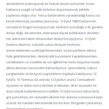
dönemlerini aratmayacak bir hukuki düzen içerisinde, insan
haklarına saygılı ve halkı birbirine düşürmeyecek şekilde
yapılması doğru olur. Yoksa darbecilerin yaratamadığı kaosu siz
kendi ellerinizle yaratmış olursunuz. 12 Eylül 1980 Darbesi’nin
sonuçlarını bugün konuşuyorsak, tankların yürüdüğü o ilk günden
dolayı değil, devamında, otokrasiye dayalı politikaların devletin
her alanında hakim olmasından dolayı konuşuyoruz. 12 Eylül
Darbesi deyince, ordudan yana olmayan herkesin
üniversitelerden uzaklaştırılmasından, siyasi partilerin etkisiz
hale getirilmesinden, demokratik kurumların kapatılmasından,
sendikaların ve özellikle de sol eğilimli her türlü oluşumun baskı
altına alınması sürecinden bahsediyoruz. İşkencelerle, haksız
yargılamalar ve bireysel özgürlüklerin kaybıyla hatırlıyoruz 12
Eylül’ü. 15 Temmuz da aslında 12 Eylül’ün ürünü. Cemaatlerin
siyasete ve daha sonra devlete el atmaları, dinin siyasetin bir
aracı olarak kullanılmasına özellikle 12 Eylül sonrası daha fazla
göz yumulması, bir cemaatin ülkenin her alanına sızmasına kadar
uzandı. Bu hataları tekrarlamak bizi bu kısır döngüden çıkaramaz.
Zinciri kırmak zorundayız.