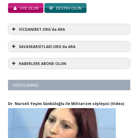
ÜYE OLUN
DESTEK OLUN
VİCDANİRET.ORG'da ARA
SAVASKARSİTLARİ.ORG'da ARA
HABERLERE ABONE OLUN
VIDEOLARIMIZ
Dr. Nurseli Yeşim Sünbüloğlu ile Militarizm söyleşisi (Video)