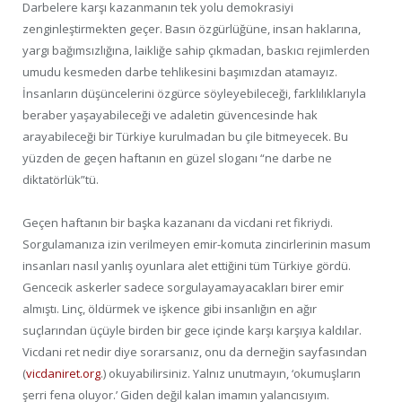
Darbelere karşı kazanmanın tek yolu demokrasiyi
zenginleştirmekten geçer. Basın özgürlüğüne, insan haklarına,
yargı bağımsızlığına, laikliğe sahip çıkmadan, baskıcı rejimlerden
umudu kesmeden darbe tehlikesini başımızdan atamayız.
İnsanların düşüncelerini özgürce söyleyebileceği, farklılıklarıyla
beraber yaşayabileceği ve adaletin güvencesinde hak
arayabileceği bir Türkiye kurulmadan bu çile bitmeyecek. Bu
yüzden de geçen haftanın en güzel sloganı “ne darbe ne
diktatörlük”tü.
Geçen haftanın bir başka kazananı da vicdani ret fikriydi.
Sorgulamanıza izin verilmeyen emir-komuta zincirlerinin masum
insanları nasıl yanlış oyunlara alet ettiğini tüm Türkiye gördü.
Gencecik askerler sadece sorgulayamayacakları birer emir
almıştı. Linç, öldürmek ve işkence gibi insanlığın en ağır
suçlarından üçüyle birden bir gece içinde karşı karşıya kaldılar.
Vicdani ret nedir diye sorarsanız, onu da derneğin sayfasından
(
vicdaniret.org
.) okuyabilirsiniz. Yalnız unutmayın, ‘okumuşların
şerri fena oluyor.’ Giden değil kalan imamın yalancısıyım.