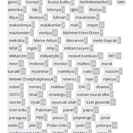
günü
2
kuveyt
2
kuzey kutbu
4
lambdaistanbul
1
latin
amerika
1
ldp
1
letonya
1
lgbti
40
liberya
1
libya
11
litvanya
6
lübnan
3
macaristan
1
makedonya
1
malakanlar
3
mali
8
mayın
51
mazlumder
2
medya
25
Mehmet Erkin Ekren
1
meksika
1
Merve Arkun
1
Mesarvot
2
metin bayrak
2
MGK
9
mgsb
2
mhp
1
militarizasyon
1
Militarizm
123
milliyetçilik
7
misket bombası
10
MİT
12
mısır
16
mobese
1
monitor
1
mülteci
76
murat
kanatlı
21
myanmar
8
namibya
1
nato
107
nazizm
1
Netiwit Chotiphatphaisal
1
newroz
1
nijer
1
nijerya
8
nobel
9
norveç
3
nükleer
113
OAC
9
obama
2
ODTÜ
1
ohal
43
ortadoğu
15
osman murat ülke
2
otorite
1
Oyak
10
oyuncak silah
4
özel güvenlik
11
özel ordu
4
Pakistan
12
panel
1
papa
12
paraguay
1
PEN
1
pesco
2
peşmerge
1
pınar
selek
18
pkk
12
Polen Ünlü
1
polis
43
polonya
10