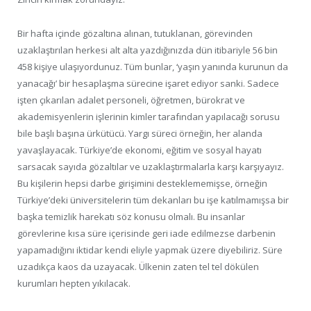
Bir hafta içinde gözaltına alınan, tutuklanan, görevinden
uzaklaştırılan herkesi alt alta yazdığınızda dün itibariyle 56 bin
458 kişiye ulaşıyordunuz. Tüm bunlar, ‘yaşın yanında kurunun da
yanacağı’ bir hesaplaşma sürecine işaret ediyor sanki. Sadece
işten çıkarılan adalet personeli, öğretmen, bürokrat ve
akademisyenlerin işlerinin kimler tarafından yapılacağı sorusu
bile başlı başına ürkütücü. Yargı süreci örneğin, her alanda
yavaşlayacak. Türkiye’de ekonomi, eğitim ve sosyal hayatı
sarsacak sayıda gözaltılar ve uzaklaştırmalarla karşı karşıyayız.
Bu kişilerin hepsi darbe girişimini desteklememişse, örneğin
Türkiye’deki üniversitelerin tüm dekanları bu işe katılmamışsa bir
başka temizlik harekatı söz konusu olmalı. Bu insanlar
görevlerine kısa süre içerisinde geri iade edilmezse darbenin
yapamadığını iktidar kendi eliyle yapmak üzere diyebiliriz. Süre
uzadıkça kaos da uzayacak. Ülkenin zaten tel tel dökülen
kurumları hepten yıkılacak.