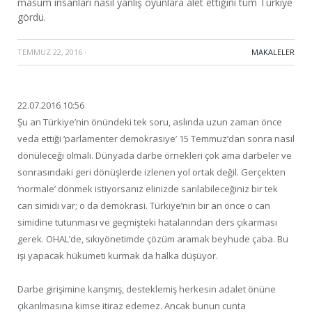
masum insanları nasıl yanlış oyunlara alet ettiğini tüm Türkiye
gördü.
TEMMUZ 22, 2016
·
MAKALELER
22.07.2016 10:56
Şu an Türkiye’nin önündeki tek soru, aslında uzun zaman önce
veda ettiği ‘parlamenter demokrasiye’ 15 Temmuz’dan sonra nasıl
dönüleceği olmalı. Dünyada darbe örnekleri çok ama darbeler ve
sonrasındaki geri dönüşlerde izlenen yol ortak değil. Gerçekten
‘normale’ dönmek istiyorsanız elinizde sarılabileceğiniz bir tek
can simidi var; o da demokrasi. Türkiye’nin bir an önce o can
simidine tutunması ve geçmişteki hatalarından ders çıkarması
gerek. OHAL’de, sıkıyönetimde çözüm aramak beyhude çaba. Bu
işi yapacak hükümeti kurmak da halka düşüyor.
Darbe girişimine karışmış, desteklemiş herkesin adalet önüne
çıkarılmasına kimse itiraz edemez. Ancak bunun cunta