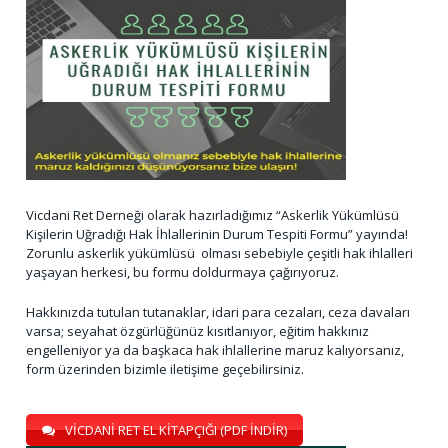
Vicdani Ret Derneği olarak hazırladığımız “Askerlik Yükümlüsü
Kişilerin Uğradığı Hak İhlallerinin Durum Tespiti Formu” yayında!
Zorunlu askerlik yükümlüsü olması sebebiyle çeşitli hak ihlalleri
yaşayan herkesi, bu formu doldurmaya çağırıyoruz.
Hakkınızda tutulan tutanaklar, idari para cezaları, ceza davaları
varsa; seyahat özgürlüğünüz kısıtlanıyor, eğitim hakkınız
engelleniyor ya da başkaca hak ihlallerine maruz kalıyorsanız,
form üzerinden bizimle iletişime geçebilirsiniz.
VİCDANİ RET EL KİTAPÇIĞI (PDF İNDİR)