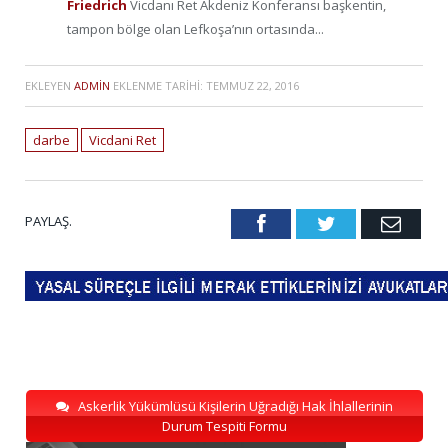
Friedrich
Vicdanı Ret Akdeniz Konferansı başkentin,
tampon bölge olan Lefkoşa’nın ortasında...
EKLEYEN
ADMIN
EKLENME TARIHI:
TEMMUZ 22, 2016
darbe
Vicdani Ret
PAYLAŞ.
Facebook
Twitter
Emai
Askerlik Yükümlüsü Kişilerin Uğradığı Hak İhlallerinin
Durum Tespiti Formu